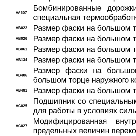
Бомбинированные дорожк
VA607
специальная термообработ
Размер фаски на большом т
VB022
Размер фаски на большом т
VB026
Размер фаски на большом т
VB061
Размер фаски на большом т
VB134
Размер фаски на большо
VB406
большом торце наружного к
Размер фаски на большом т
VB481
Подшипник со специальным
VC025
для работы в условиях сил
Модифицированная внут
VC027
предельных величин переко