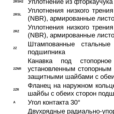
Уплотнение из фторкаучука
2RSH2
Уплотнения низкого трения
2RSL
(NBR), армированные листо
Уплотнения низкого трения
2RZ
(NBR), армированные листо
Штампованные стальные
2Z
подшипника
Канавка под стопорно
установленным стопорным
2ZNR
защитными шайбами с обеи
Фланец на наружном кольц
2ZR
шайбы с обеих сторон под
Угол контакта 30°
A
Двухрядные радиально-упо