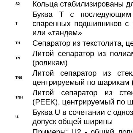
Кольца стабилизированы дл
S2
Буква T с последующим
спаренных подшипников с 
T
или «тандем»
Сепаратор из текстолита, 
TH
Литой сепаратор из полиа
TN
(роликам)
Литой сепаратор из стекл
TN9
центрируемый по шарикам 
Литой сепаратор из стек
TNH
(PEEK), центрируемый по 
Буква U в сочетании с одн
U.
допуск общей ширины
Примеры: U2 - общий допу