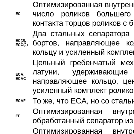
Oптимизированная внутренн
число роликов большего
EC
контакта торцов роликов с 
Два стальных сепаратора 
бортов, направляющее ко
EC(J),
ECC(J)
кольцу и усиленный компле
Цельный гребенчатый мех
латуни, удерживающи
ECA,
ECAC
направляющее кольцо, цен
усиленный комплект ролико
То же, что ECA, но со стал
ECAF
Оптимизированная внут
EF
обработанный сепаратор из
Оптимизированная внут