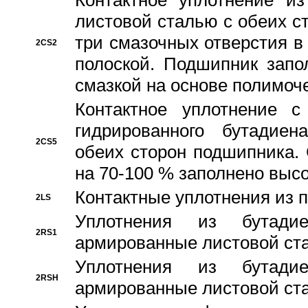
Контактное уплотнение и
листовой сталью с обеих с
три смазочных отверстия в
2CS2
полоской. Подшипник запо
смазкой на основе полимо
Контактное уплотнение 
гидрированного бутадиен
2CS5
обеих сторон подшипника.
на 70-100 % заполнено выс
Контактные уплотнения из 
2LS
Уплотнения из бутадие
2RS1
армированные листовой ста
Уплотнения из бутадие
2RSH
армированные листовой ста