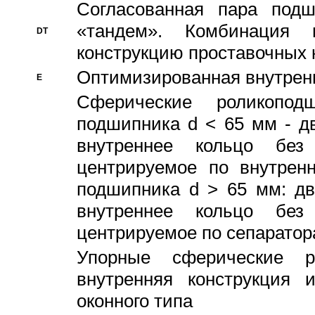
Согласованная пара под
«тандем». Комбинация
DT
конструкцию проставочных 
Оптимизированная внутрен
E
Сферические роликопод
подшипника d < 65 мм - дв
внутреннее кольцо без
центрируемое по внутренн
подшипника d > 65 мм: дв
внутреннее кольцо без
центрируемое по сепарато
Упорные сферические ро
внутренняя конструкция 
оконного типа