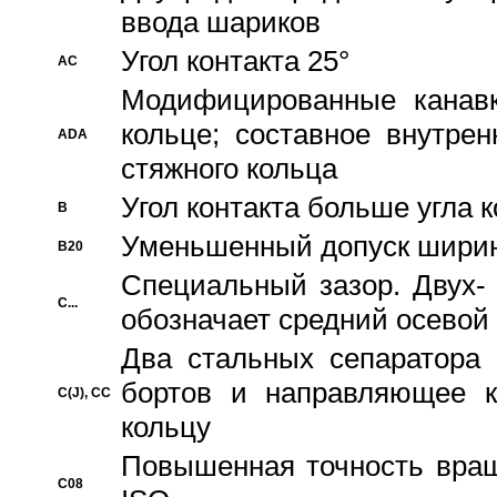
ввода шариков
Угол контакта 25°
AC
Модифицированные канавк
кольце; составное внутре
ADA
стяжного кольца
Угол контакта больше угла 
B
Уменьшенный допуск шири
B20
Специальный зазор. Двух-
C...
обозначает средний осевой
Два стальных сепаратора 
бортов и направляющее к
C(J), CC
кольцу
Повышенная точность враще
C08