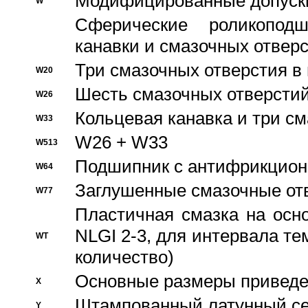
Модифицированные допуски
W
Сферические роликопод
канавки и смазочных отвер
Три смазочных отверстия в
W20
Шесть смазочных отверстий
W26
Кольцевая канавка и три с
W33
W26 + W33
W513
Подшипник с антифрикционн
W64
Заглушенные смазочные от
W77
Пластичная смазка на осн
NLGI 2-3, для интервала те
WT
количество)
Основные размеры приведен
X
Штампованный латунный се
Y