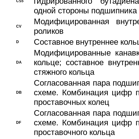
гидрированного бутадиен
CS5
одной стороны подшипника
Модифицированная внутре
CV
роликов
Составное внутреннее кольц
D
Модифицированные канавк
кольце; составное внутре
DA
стяжного кольца
Согласованная пара подши
схеме. Комбинация цифр п
DB
проставочных колец
Согласованная пара подши
схеме. Комбинация цифр п
DF
проставочного кольца