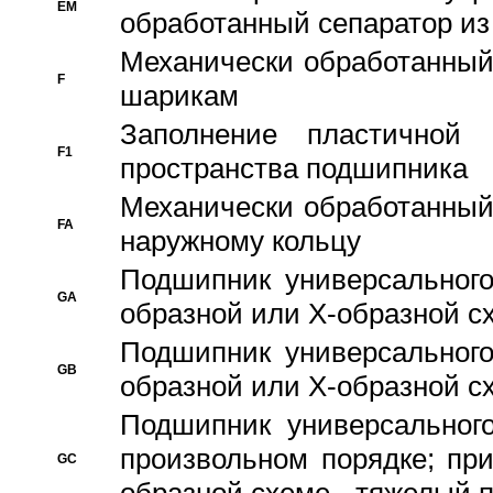
EM
обработанный сепаратор из
Механически обработанный
F
шарикам
Заполнение пластичной
F1
пространства подшипника
Механически обработанный
FA
наружному кольцу
Подшипник универсального
GA
образной или Х-образной сх
Подшипник универсального
GB
образной или Х-образной с
Подшипник универсального
произвольном порядке; пр
GC