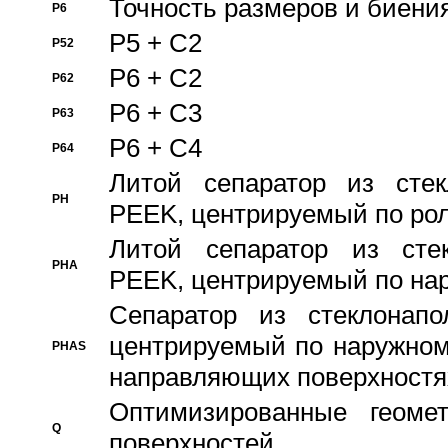
Точность размеров и биения
P6
P5 + C2
P52
P6 + C2
P62
P6 + C3
P63
P6 + C4
P64
Литой сепаратор из стек
PH
PEEK, центрируемый по ро
Литой сепаратор из стек
PHA
PEEK, центрируемый по на
Сепаратор из стеклонапо
центрируемый по наружном
PHAS
направляющих поверхностя
Оптимизированные геомет
Q
поверхностей