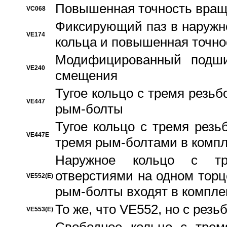
Повышенная точность вращ
VC068
Фиксирующий паз в наружн
VE174
кольца и повышенная точн
Модифицированный подши
VE240
смещения
Тугое кольцо с тремя резь
VE447
рым-болты
Тугое кольцо с тремя рез
VE447E
тремя рым-болтами в компл
Наружное кольцо с тр
отверстиями на одном торце
VE552(E)
рым-болты входят в компле
То же, что VE552, но с рез
VE553(E)