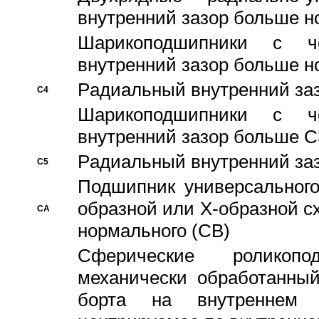
внутренний зазор больше н
Шарикоподшипники с че
внутренний зазор больше н
Pадиальный внутренний за
C4
Шарикоподшипники с че
внутренний зазор больше C
Pадиальный внутренний за
C5
Подшипник универсального
образной или Х-образной с
CA
нормального (CB)
Сферические роликопо
механически обработанный
борта на внутреннем 