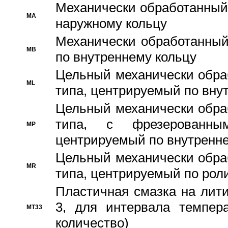
Механически обработанный
MA
наружному кольцу
Механически обработанный
MB
по внутреннему кольцу
Цельный механически обра
ML
типа, центрируемый по вну
Цельный механически обра
типа, с фрезерованны
MP
центрируемый по внутренне
Цельный механически обра
MR
типа, центрируемый по рол
Пластичная смазка на лити
3, для интервала темпера
MT33
количество)