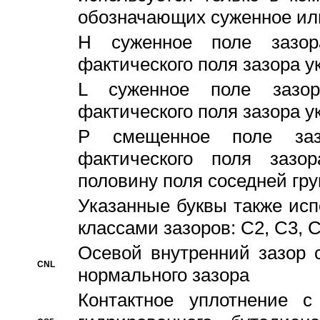
обозначающих суженное ил
H суженное поле зазора
фактического поля зазора у
L суженное поле зазор
фактического поля зазора у
P смещенное поле заз
фактического поля заз
половину поля соседней гр
Указанные буквы также ис
классами зазоров: С2, C3, 
Осевой внутренний зазор 
CNL
нормального зазора
Контактное уплотнение 