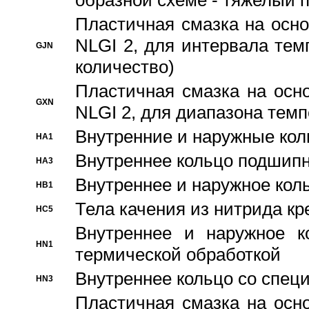
образной схеме - тяжелый 
Пластичная смазка на осно
NLGI 2, для интервала темп
GJN
количество)
Пластичная смазка на осн
GXN
NLGI 2, для диапазона темп
Внутренние и наружные кол
HA1
Bнутреннее кольцо подшипн
HA3
Bнутреннее и наружное коль
HB1
Тела качения из нитрида к
HC5
Bнутреннее и наружное к
HN1
термической обработкой
Внутреннее кольцо со спец
HN3
Пластичная смазка на осн