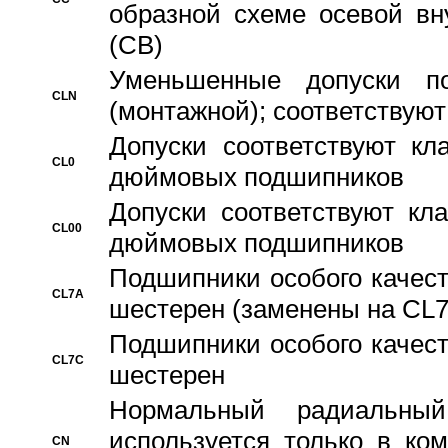
образной схеме осевой вн
(CB)
Уменьшенные допуски 
CLN
(монтажной); соответствуют
Допуски соответствуют кл
CL0
дюймовых подшипников
Допуски соответствуют кл
CL00
дюймовых подшипников
Подшипники особого качест
CL7A
шестерен (заменены на CL
Подшипники особого качест
CL7C
шестерен
Hормальный радиальный
используется только в ко
CN