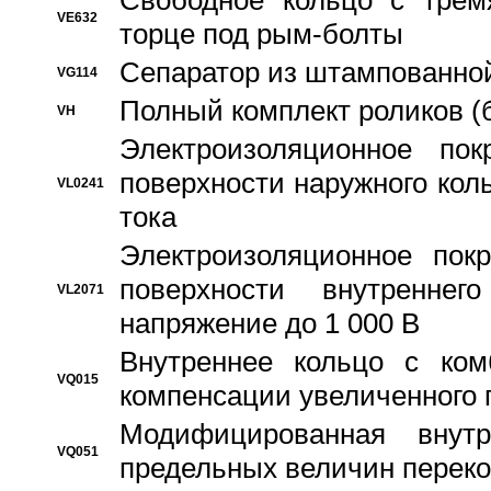
Свободное кольцо с трем
VE632
торце под рым-болты
Сепаратор из штампованной
VG114
Полный комплект роликов (
VH
Электроизоляционное по
поверхности наружного коль
VL0241
тока
Электроизоляционное пок
поверхности внутреннег
VL2071
напряжение до 1 000 В
Bнутреннее кольцо с ком
VQ015
компенсации увеличенного 
Модифицированная внут
VQ051
предельных величин переко