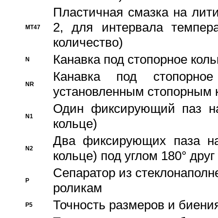
Пластичная смазка на лити
2, для интервала темпера
MT47
количество)
Канавка под стопорное кол
N
Канавка под стопорно
NR
установленным стопорным 
Один фиксирующий паз на
N1
кольце)
Два фиксирующих паза на
N2
кольце) под углом 180° друг 
Cепаратор из стеклонаполн
P
роликам
Точность размеров и биения
P5