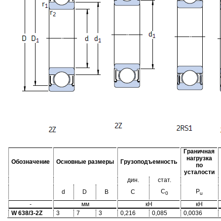
Граничная
нагрузка
Обозначение
Основные размеры
Грузоподъемность
по
усталости
дин.
стат.
C
P
d
D
B
C
0
u
-
мм
кН
кН
W 638/3-2Z
3
7
3
0,216
0,085
0,0036