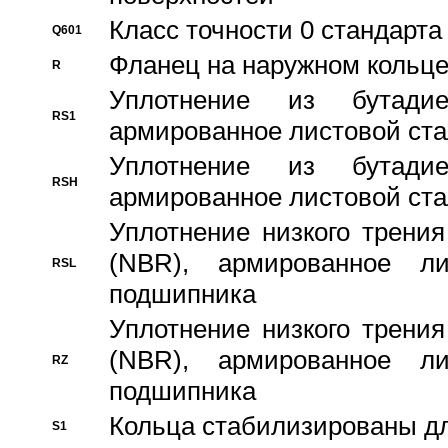
Класс точности 0 стандар
Q601
Фланец на наружном кольц
R
Уплотнение из бутадие
RS1
армированное листовой ста
Уплотнение из бутадие
RSH
армированное листовой ста
Уплотнение низкого трения
(NBR), армированное л
RSL
подшипника
Уплотнение низкого трения
(NBR), армированное л
RZ
подшипника
Кольца стабилизированы дл
S1