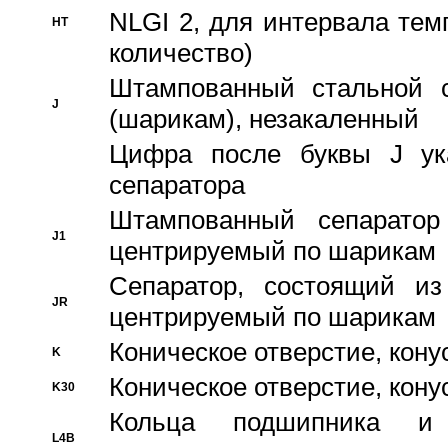
NLGI 2, для интервала темп
HT
количество)
Штампованный стальной с
J
(шарикам), незакаленный
Цифра после буквы J ука
сепаратора
Штампованный сепаратор
J1
центрируемый по шарикам
Сепаратор, состоящий из
JR
центрируемый по шарикам
Коническое отверстие, кону
K
Коническое отверстие, кону
K30
Кольца подшипника и
L4B