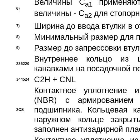
Величины C
применяют
a1
6)
величины - C
для стопорн
a2
Ширина до ввода втулки в 
7)
Минимальный размер для п
8)
Размер до запрессовки втул
9)
Внутреннее кольцо из 
235220
канавками на посадочной п
C2H + CNL
344524
Контактное уплотнение и
(NBR) с армированием 
подшипника. Кольцевая к
2CS
наружном кольце закрыт
заполнен антизадирной пла