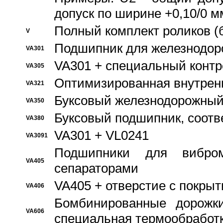
допуск по ширине +0,10/0 м
Полный комплект роликов (
V
Подшипник для железнодор
VA301
VA301 + специальный контр
VA305
Оптимизированная внутрен
VA321
Буксовый железнодорожный
VA350
Буксовый подшипник, соотв
VA380
VA301 + VL0241
VA3091
Подшипники для вибром
VA405
сепараторами
VA405 + отверстие с покры
VA406
Бомбинированные дорожк
VA606
специальная термообработ