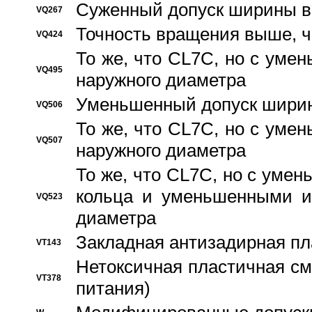
Суженный допуск ширины вн
VQ267
Точность вращения выше, 
VQ424
То же, что CL7C, но с ум
VQ495
наружного диаметра
Уменьшенный допуск ширин
VQ506
То же, что CL7C, но с ум
VQ507
наружного диаметра
То же, что CL7C, но с уме
кольца и уменьшенными и
VQ523
диаметра
Закладная антизадирная пл
VT143
Нетоксичная пластичная сма
VT378
питания)