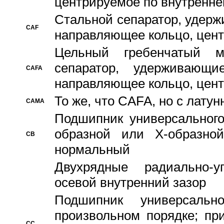
центрируемое по внутренне
Стальной сепаратор, удерж
CAF
направляющее кольцо, цент
Цельный гребенчатый м
сепаратор, удерживающ
CAFA
направляющее кольцо, цент
То же, что CAFA, но с лату
CAMA
Подшипник универсального
образной или Х-образно
CB
нормальный
Двухрядные радиально-
осевой внутренний зазор
Подшипник универсальн
произвольном порядке; пр
CC