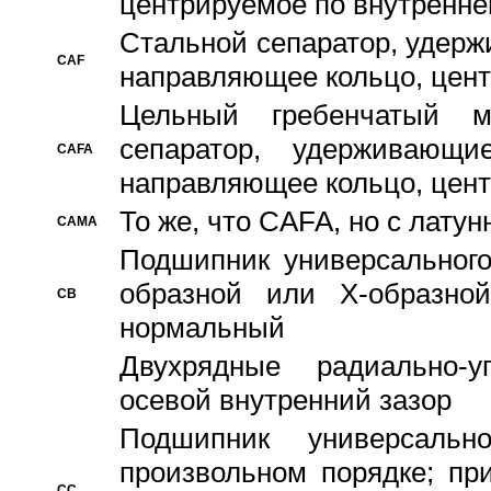
центрируемое по внутренне
Стальной сепаратор, удерж
CAF
направляющее кольцо, цент
Цельный гребенчатый м
сепаратор, удерживающ
CAFA
направляющее кольцо, цент
То же, что CAFA, но с лату
CAMA
Подшипник универсального
образной или Х-образно
CB
нормальный
Двухрядные радиально-
осевой внутренний зазор
Подшипник универсальн
произвольном порядке; пр
CC