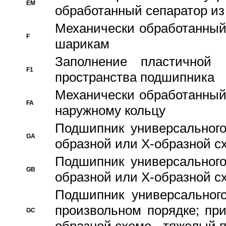
EM
обработанный сепаратор из
Механически обработанный
F
шарикам
Заполнение пластичной
F1
пространства подшипника
Механически обработанный
FA
наружному кольцу
Подшипник универсального
GA
образной или Х-образной сх
Подшипник универсального
GB
образной или Х-образной с
Подшипник универсального
произвольном порядке; пр
GC