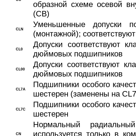
образной схеме осевой вн
(CB)
Уменьшенные допуски 
CLN
(монтажной); соответствуют
Допуски соответствуют кл
CL0
дюймовых подшипников
Допуски соответствуют кл
CL00
дюймовых подшипников
Подшипники особого качест
CL7A
шестерен (заменены на CL
Подшипники особого качест
CL7C
шестерен
Hормальный радиальный
используется только в ко
CN