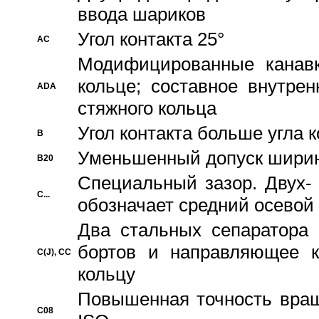
ввода шариков
Угол контакта 25°
AC
Модифицированные канавк
кольце; составное внутре
ADA
стяжного кольца
Угол контакта больше угла 
B
Уменьшенный допуск шири
B20
Специальный зазор. Двух-
C...
обозначает средний осевой
Два стальных сепаратора 
бортов и направляющее к
C(J), CC
кольцу
Повышенная точность враще
C08