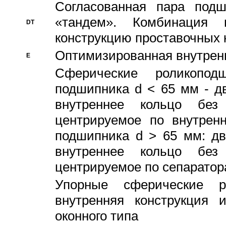
Согласованная пара под
«тандем». Комбинация
DT
конструкцию проставочных 
Оптимизированная внутрен
E
Сферические роликопод
подшипника d < 65 мм - дв
внутреннее кольцо без
центрируемое по внутренн
подшипника d > 65 мм: дв
внутреннее кольцо без
центрируемое по сепарато
Упорные сферические ро
внутренняя конструкция 
оконного типа