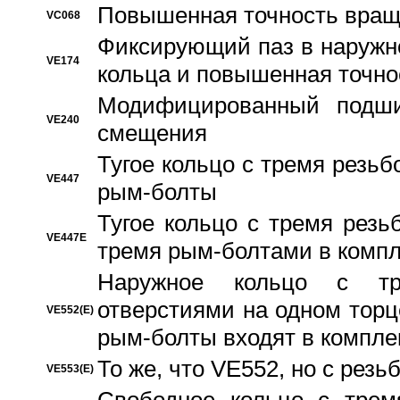
Повышенная точность вращ
VC068
Фиксирующий паз в наружн
VE174
кольца и повышенная точн
Модифицированный подши
VE240
смещения
Тугое кольцо с тремя резь
VE447
рым-болты
Тугое кольцо с тремя рез
VE447E
тремя рым-болтами в компл
Наружное кольцо с тр
отверстиями на одном торце
VE552(E)
рым-болты входят в компле
То же, что VE552, но с рез
VE553(E)