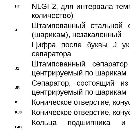
NLGI 2, для интервала темп
HT
количество)
Штампованный стальной с
J
(шарикам), незакаленный
Цифра после буквы J ука
сепаратора
Штампованный сепаратор
J1
центрируемый по шарикам
Сепаратор, состоящий из
JR
центрируемый по шарикам
Коническое отверстие, кону
K
Коническое отверстие, кону
K30
Кольца подшипника и
L4B