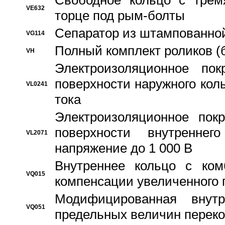
Свободное кольцо с трем
VE632
торце под рым-болты
Сепаратор из штампованной
VG114
Полный комплект роликов (
VH
Электроизоляционное по
поверхности наружного коль
VL0241
тока
Электроизоляционное пок
поверхности внутреннег
VL2071
напряжение до 1 000 В
Bнутреннее кольцо с ком
VQ015
компенсации увеличенного 
Модифицированная внут
VQ051
предельных величин переко