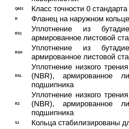
Класс точности 0 стандар
Q601
Фланец на наружном кольц
R
Уплотнение из бутадие
RS1
армированное листовой ста
Уплотнение из бутадие
RSH
армированное листовой ста
Уплотнение низкого трения
(NBR), армированное л
RSL
подшипника
Уплотнение низкого трения
(NBR), армированное л
RZ
подшипника
Кольца стабилизированы дл
S1