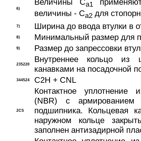
Величины C
применяют
a1
6)
величины - C
для стопорн
a2
Ширина до ввода втулки в 
7)
Минимальный размер для п
8)
Размер до запрессовки втул
9)
Внутреннее кольцо из 
235220
канавками на посадочной п
C2H + CNL
344524
Контактное уплотнение и
(NBR) с армированием 
подшипника. Кольцевая к
2CS
наружном кольце закрыт
заполнен антизадирной пла