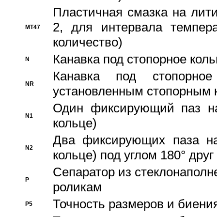
Пластичная смазка на лити
2, для интервала темпера
MT47
количество)
Канавка под стопорное кол
N
Канавка под стопорно
NR
установленным стопорным 
Один фиксирующий паз на
N1
кольце)
Два фиксирующих паза на
N2
кольце) под углом 180° друг 
Cепаратор из стеклонаполн
P
роликам
Точность размеров и биения
P5