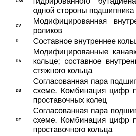
гидрированного бутадиен
CS5
одной стороны подшипника
Модифицированная внутре
CV
роликов
Составное внутреннее кольц
D
Модифицированные канавк
кольце; составное внутре
DA
стяжного кольца
Согласованная пара подши
схеме. Комбинация цифр п
DB
проставочных колец
Согласованная пара подши
схеме. Комбинация цифр п
DF
проставочного кольца