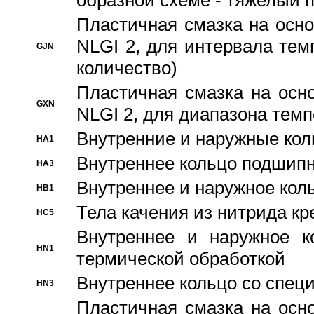
образной схеме - тяжелый 
Пластичная смазка на осно
NLGI 2, для интервала темп
GJN
количество)
Пластичная смазка на осн
GXN
NLGI 2, для диапазона темп
Внутренние и наружные кол
HA1
Bнутреннее кольцо подшипн
HA3
Bнутреннее и наружное коль
HB1
Тела качения из нитрида к
HC5
Bнутреннее и наружное к
HN1
термической обработкой
Внутреннее кольцо со спец
HN3
Пластичная смазка на осн