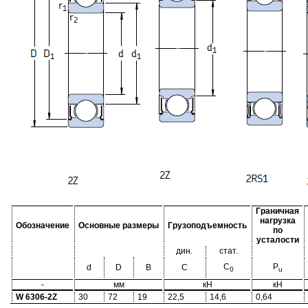
Граничная
нагрузка
Обозначение
Основные размеры
Грузоподъемность
по
усталости
дин.
стат.
C
P
d
D
B
C
0
u
-
мм
кН
кН
W 6306-2Z
30
72
19
22,5
14,6
0,64