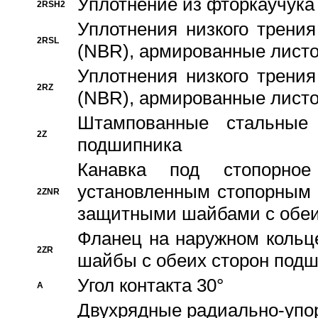
Уплотнение из фторкаучука
2RSH2
Уплотнения низкого трения
2RSL
(NBR), армированные листо
Уплотнения низкого трения
2RZ
(NBR), армированные листо
Штампованные стальные
2Z
подшипника
Канавка под стопорно
установленным стопорным
2ZNR
защитными шайбами с обеи
Фланец на наружном кольц
2ZR
шайбы с обеих сторон под
Угол контакта 30°
A
Двухрядные радиально-упо