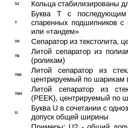
Кольца стабилизированы дл
S2
Буква T с последующим
спаренных подшипников с 
T
или «тандем»
Сепаратор из текстолита, 
TH
Литой сепаратор из полиа
TN
(роликам)
Литой сепаратор из стекл
TN9
центрируемый по шарикам 
Литой сепаратор из стек
TNH
(PEEK), центрируемый по 
Буква U в сочетании с одн
U.
допуск общей ширины
Примеры: U2 - общий допу