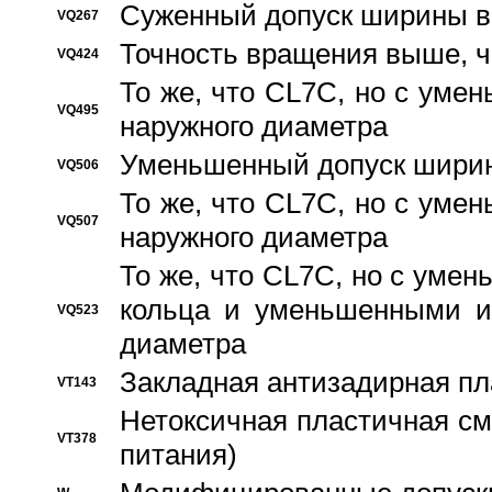
Суженный допуск ширины вн
VQ267
Точность вращения выше, 
VQ424
То же, что CL7C, но с ум
VQ495
наружного диаметра
Уменьшенный допуск ширин
VQ506
То же, что CL7C, но с ум
VQ507
наружного диаметра
То же, что CL7C, но с уме
кольца и уменьшенными и
VQ523
диаметра
Закладная антизадирная пл
VT143
Нетоксичная пластичная сма
VT378
питания)