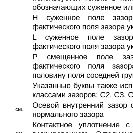
обозначающих суженное ил
H суженное поле зазора
фактического поля зазора у
L суженное поле зазор
фактического поля зазора у
P смещенное поле заз
фактического поля заз
половину поля соседней гр
Указанные буквы также ис
классами зазоров: С2, C3, 
Осевой внутренний зазор 
CNL
нормального зазора
Контактное уплотнение 