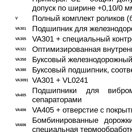
допуск по ширине +0,10/0 м
Полный комплект роликов (
V
Подшипник для железнодор
VA301
VA301 + специальный контр
VA305
Оптимизированная внутрен
VA321
Буксовый железнодорожный
VA350
Буксовый подшипник, соотв
VA380
VA301 + VL0241
VA3091
Подшипники для вибром
VA405
сепараторами
VA405 + отверстие с покры
VA406
Бомбинированные дорожк
VA606
специальная термообработ