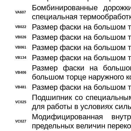
Бомбинированные дорожк
VA607
специальная термообработ
Размер фаски на большом т
VB022
Размер фаски на большом т
VB026
Размер фаски на большом т
VB061
Размер фаски на большом т
VB134
Размер фаски на большо
VB406
большом торце наружного к
Размер фаски на большом т
VB481
Подшипник со специальным
VC025
для работы в условиях сил
Модифицированная внут
VC027
предельных величин переко