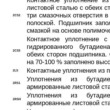
Контактное уплотнение и
листовой сталью с обеих с
три смазочных отверстия в
2CS2
полоской. Подшипник запо
смазкой на основе полимо
Контактное уплотнение 
гидрированного бутадиен
2CS5
обеих сторон подшипника.
на 70-100 % заполнено выс
Контактные уплотнения из 
2LS
Уплотнения из бутадие
2RS1
армированные листовой ста
Уплотнения из бутадие
2RSH
армированные листовой ста