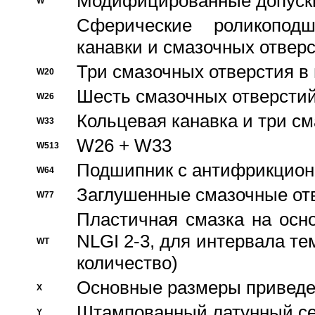
Модифицированные допуски
W
Сферические роликопод
канавки и смазочных отвер
Три смазочных отверстия в
W20
Шесть смазочных отверстий
W26
Кольцевая канавка и три с
W33
W26 + W33
W513
Подшипник с антифрикционн
W64
Заглушенные смазочные от
W77
Пластичная смазка на осн
NLGI 2-3, для интервала те
WT
количество)
Основные размеры приведен
X
Штампованный латунный се
Y