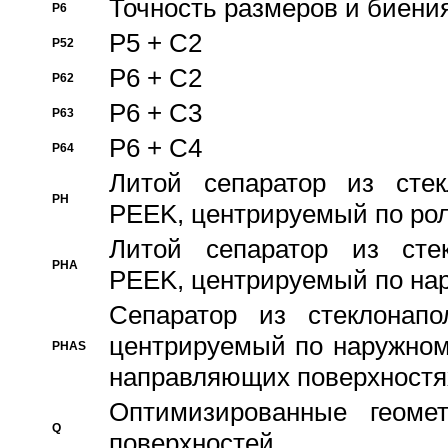
Точность размеров и биения
P6
P5 + C2
P52
P6 + C2
P62
P6 + C3
P63
P6 + C4
P64
Литой сепаратор из стек
PH
PEEK, центрируемый по ро
Литой сепаратор из стек
PHA
PEEK, центрируемый по на
Сепаратор из стеклонапо
центрируемый по наружном
PHAS
направляющих поверхностя
Оптимизированные геомет
Q
поверхностей