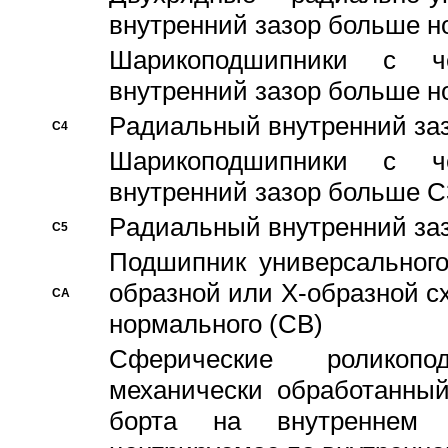
внутренний зазор больше н
Шарикоподшипники с че
внутренний зазор больше н
Pадиальный внутренний за
C4
Шарикоподшипники с че
внутренний зазор больше C
Pадиальный внутренний за
C5
Подшипник универсального
образной или Х-образной с
CA
нормального (CB)
Сферические роликопо
механически обработанный
борта на внутреннем 