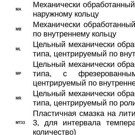
Механически обработанный
MA
наружному кольцу
Механически обработанный
MB
по внутреннему кольцу
Цельный механически обра
ML
типа, центрируемый по вну
Цельный механически обра
типа, с фрезерованны
MP
центрируемый по внутренне
Цельный механически обра
MR
типа, центрируемый по рол
Пластичная смазка на лити
3, для интервала темпера
MT33
количество)