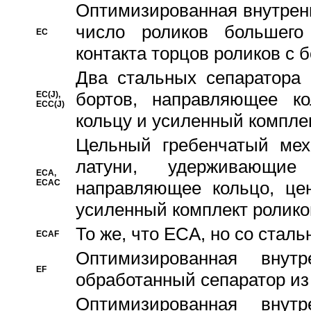
Oптимизированная внутренн
число роликов большего
EC
контакта торцов роликов с 
Два стальных сепаратора 
бортов, направляющее ко
EC(J),
ECC(J)
кольцу и усиленный компле
Цельный гребенчатый мех
латуни, удерживающи
ECA,
ECAC
направляющее кольцо, цен
усиленный комплект ролико
То же, что ECA, но со стал
ECAF
Оптимизированная внут
EF
обработанный сепаратор из
Оптимизированная внут