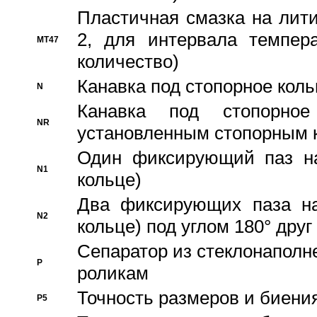
Пластичная смазка на лити
2, для интервала темпера
MT47
количество)
Канавка под стопорное кол
N
Канавка под стопорно
NR
установленным стопорным 
Один фиксирующий паз на
N1
кольце)
Два фиксирующих паза на
N2
кольце) под углом 180° друг 
Cепаратор из стеклонаполн
P
роликам
Точность размеров и биения
P5