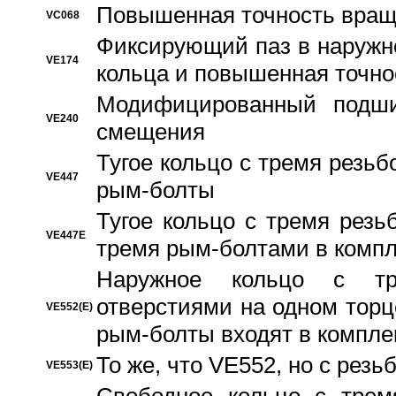
Повышенная точность вращ
VC068
Фиксирующий паз в наружн
VE174
кольца и повышенная точн
Модифицированный подши
VE240
смещения
Тугое кольцо с тремя резь
VE447
рым-болты
Тугое кольцо с тремя рез
VE447E
тремя рым-болтами в компл
Наружное кольцо с тр
отверстиями на одном торце
VE552(E)
рым-болты входят в компле
То же, что VE552, но с рез
VE553(E)