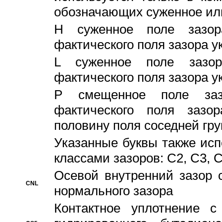
обозначающих суженное ил
H суженное поле зазора
фактического поля зазора у
L суженное поле зазор
фактического поля зазора у
P смещенное поле заз
фактического поля заз
половину поля соседней гр
Указанные буквы также ис
классами зазоров: С2, C3, 
Осевой внутренний зазор 
CNL
нормального зазора
Контактное уплотнение 