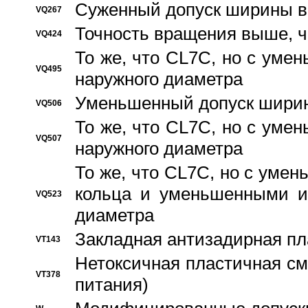
Суженный допуск ширины вн
VQ267
Точность вращения выше, 
VQ424
То же, что CL7C, но с ум
VQ495
наружного диаметра
Уменьшенный допуск ширин
VQ506
То же, что CL7C, но с ум
VQ507
наружного диаметра
То же, что CL7C, но с уме
кольца и уменьшенными и
VQ523
диаметра
Закладная антизадирная пл
VT143
Нетоксичная пластичная сма
VT378
питания)