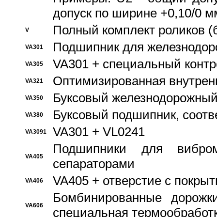
допуск по ширине +0,10/0 м
Полный комплект роликов (
V
Подшипник для железнодор
VA301
VA301 + специальный контр
VA305
Оптимизированная внутрен
VA321
Буксовый железнодорожный
VA350
Буксовый подшипник, соотв
VA380
VA301 + VL0241
VA3091
Подшипники для вибром
VA405
сепараторами
VA405 + отверстие с покры
VA406
Бомбинированные дорожк
VA606
специальная термообработ