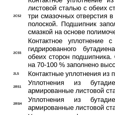
Контактное уплотнение и
листовой сталью с обеих с
три смазочных отверстия в
2CS2
полоской. Подшипник запо
смазкой на основе полимо
Контактное уплотнение 
гидрированного бутадиен
2CS5
обеих сторон подшипника.
на 70-100 % заполнено выс
Контактные уплотнения из 
2LS
Уплотнения из бутадие
2RS1
армированные листовой ста
Уплотнения из бутадие
2RSH
армированные листовой ста