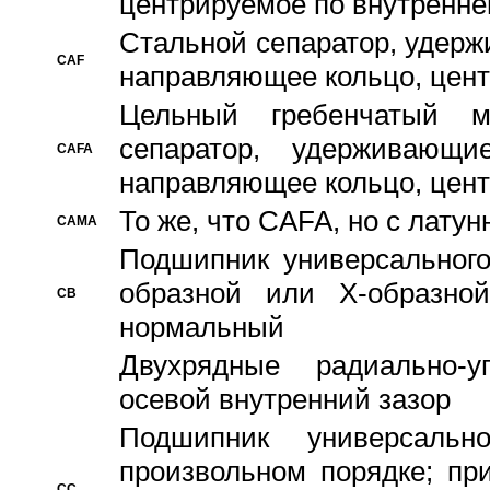
центрируемое по внутренне
Стальной сепаратор, удерж
CAF
направляющее кольцо, цент
Цельный гребенчатый м
сепаратор, удерживающ
CAFA
направляющее кольцо, цент
То же, что CAFA, но с лату
CAMA
Подшипник универсального
образной или Х-образно
CB
нормальный
Двухрядные радиально-
осевой внутренний зазор
Подшипник универсальн
произвольном порядке; пр
CC