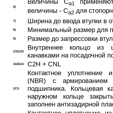
Величины C
применяют
a1
6)
величины - C
для стопорн
a2
Ширина до ввода втулки в 
7)
Минимальный размер для п
8)
Размер до запрессовки втул
9)
Внутреннее кольцо из 
235220
канавками на посадочной п
C2H + CNL
344524
Контактное уплотнение и
(NBR) с армированием 
подшипника. Кольцевая к
2CS
наружном кольце закрыт
заполнен антизадирной пла