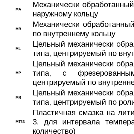
Механически обработанный
MA
наружному кольцу
Механически обработанный
MB
по внутреннему кольцу
Цельный механически обра
ML
типа, центрируемый по вну
Цельный механически обра
типа, с фрезерованны
MP
центрируемый по внутренне
Цельный механически обра
MR
типа, центрируемый по рол
Пластичная смазка на лити
3, для интервала темпера
MT33
количество)