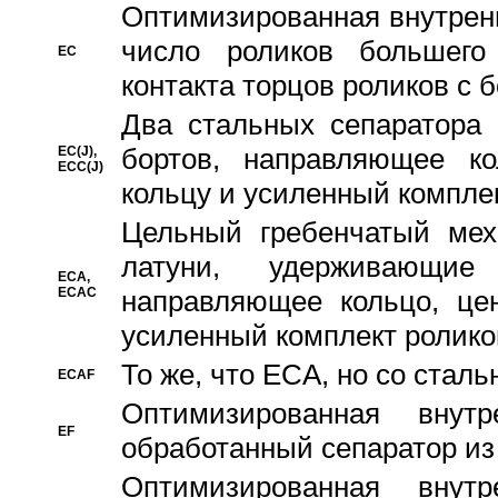
Oптимизированная внутренн
число роликов большего
EC
контакта торцов роликов с 
Два стальных сепаратора 
бортов, направляющее ко
EC(J),
ECC(J)
кольцу и усиленный компле
Цельный гребенчатый мех
латуни, удерживающи
ECA,
ECAC
направляющее кольцо, цен
усиленный комплект ролико
То же, что ECA, но со стал
ECAF
Оптимизированная внут
EF
обработанный сепаратор из
Оптимизированная внут