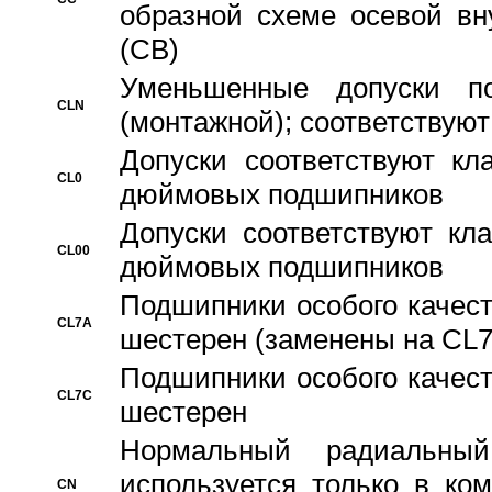
образной схеме осевой вн
(CB)
Уменьшенные допуски 
CLN
(монтажной); соответствуют
Допуски соответствуют кл
CL0
дюймовых подшипников
Допуски соответствуют кл
CL00
дюймовых подшипников
Подшипники особого качест
CL7A
шестерен (заменены на CL
Подшипники особого качест
CL7C
шестерен
Hормальный радиальный
используется только в ко
CN