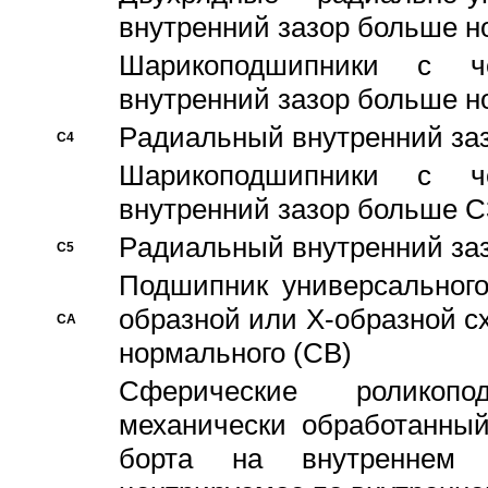
внутренний зазор больше н
Шарикоподшипники с че
внутренний зазор больше н
Pадиальный внутренний за
C4
Шарикоподшипники с че
внутренний зазор больше C
Pадиальный внутренний за
C5
Подшипник универсального
образной или Х-образной с
CA
нормального (CB)
Сферические роликопо
механически обработанный
борта на внутреннем 