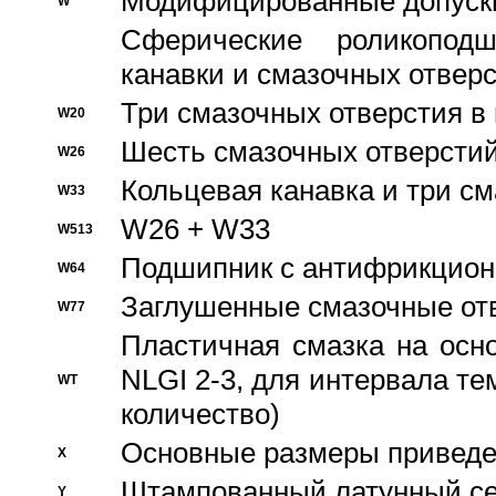
Модифицированные допуски
W
Сферические роликопод
канавки и смазочных отвер
Три смазочных отверстия в
W20
Шесть смазочных отверстий
W26
Кольцевая канавка и три с
W33
W26 + W33
W513
Подшипник с антифрикционн
W64
Заглушенные смазочные от
W77
Пластичная смазка на осн
NLGI 2-3, для интервала те
WT
количество)
Основные размеры приведен
X
Штампованный латунный се
Y