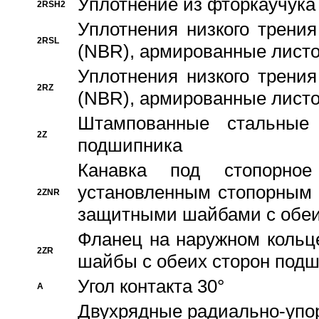
Уплотнение из фторкаучука
2RSH2
Уплотнения низкого трения
2RSL
(NBR), армированные листо
Уплотнения низкого трения
2RZ
(NBR), армированные листо
Штампованные стальные
2Z
подшипника
Канавка под стопорно
установленным стопорным
2ZNR
защитными шайбами с обеи
Фланец на наружном кольц
2ZR
шайбы с обеих сторон под
Угол контакта 30°
A
Двухрядные радиально-упо