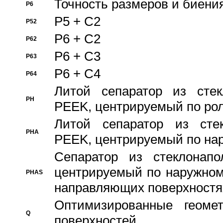
Точность размеров и биения
P6
P5 + C2
P52
P6 + C2
P62
P6 + C3
P63
P6 + C4
P64
Литой сепаратор из стек
PH
PEEK, центрируемый по ро
Литой сепаратор из стек
PHA
PEEK, центрируемый по на
Сепаратор из стеклонапо
центрируемый по наружном
PHAS
направляющих поверхностя
Оптимизированные геомет
Q
поверхностей