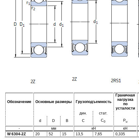
Граничная
нагрузка
Обозначение
Основные размеры
Грузоподъемность
по
усталости
дин.
стат.
C
P
d
D
B
C
0
u
-
мм
кН
кН
W 6304-2Z
20
52
15
13,5
7,65
0,335