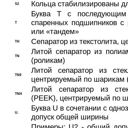
Кольца стабилизированы дл
S2
Буква T с последующим
спаренных подшипников с 
T
или «тандем»
Сепаратор из текстолита, 
TH
Литой сепаратор из полиа
TN
(роликам)
Литой сепаратор из стекл
TN9
центрируемый по шарикам 
Литой сепаратор из стек
TNH
(PEEK), центрируемый по 
Буква U в сочетании с одн
U.
допуск общей ширины
Примеры: U2 - общий допу