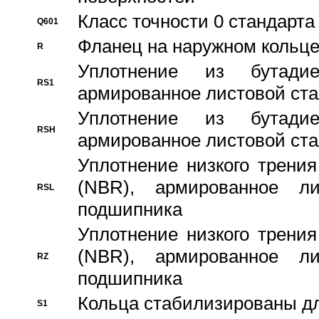
Класс точности 0 стандар
Q601
Фланец на наружном кольц
R
Уплотнение из бутадие
RS1
армированное листовой ста
Уплотнение из бутадие
RSH
армированное листовой ста
Уплотнение низкого трения
(NBR), армированное л
RSL
подшипника
Уплотнение низкого трения
(NBR), армированное л
RZ
подшипника
Кольца стабилизированы дл
S1