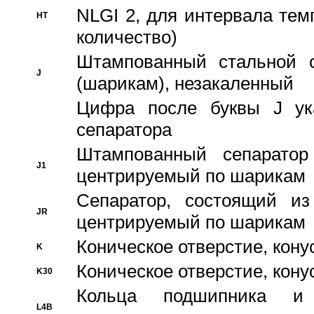
NLGI 2, для интервала темп
HT
количество)
Штампованный стальной с
J
(шарикам), незакаленный
Цифра после буквы J ука
сепаратора
Штампованный сепаратор
J1
центрируемый по шарикам
Сепаратор, состоящий из
JR
центрируемый по шарикам
Коническое отверстие, кону
K
Коническое отверстие, кону
K30
Кольца подшипника и
L4B