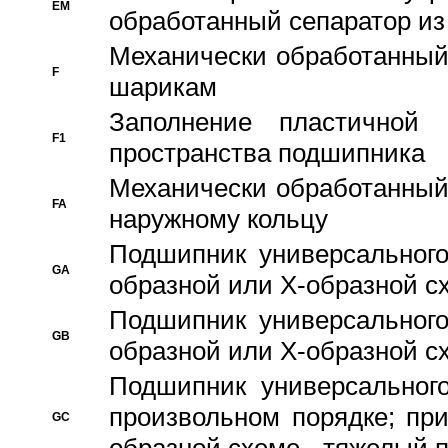
EM
обработанный сепаратор из
Механически обработанный
F
шарикам
Заполнение пластичной
F1
пространства подшипника
Механически обработанный
FA
наружному кольцу
Подшипник универсального
GA
образной или Х-образной сх
Подшипник универсального
GB
образной или Х-образной с
Подшипник универсального
произвольном порядке; пр
GC