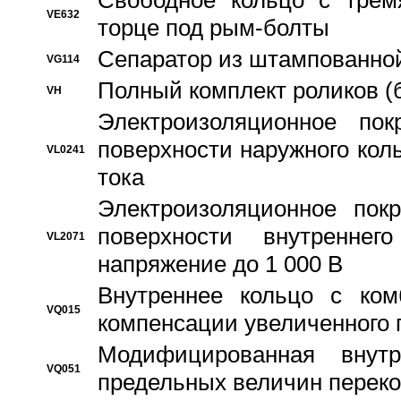
Свободное кольцо с трем
VE632
торце под рым-болты
Сепаратор из штампованной
VG114
Полный комплект роликов (
VH
Электроизоляционное по
поверхности наружного коль
VL0241
тока
Электроизоляционное пок
поверхности внутреннег
VL2071
напряжение до 1 000 В
Bнутреннее кольцо с ком
VQ015
компенсации увеличенного 
Модифицированная внут
VQ051
предельных величин переко