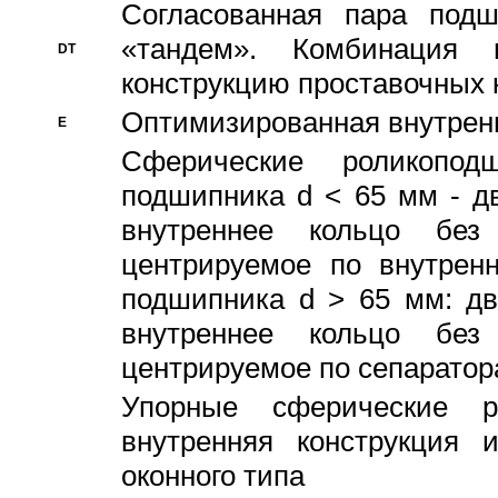
Согласованная пара под
«тандем». Комбинация
DT
конструкцию проставочных 
Оптимизированная внутрен
E
Сферические роликопод
подшипника d < 65 мм - дв
внутреннее кольцо без
центрируемое по внутренн
подшипника d > 65 мм: дв
внутреннее кольцо без
центрируемое по сепарато
Упорные сферические ро
внутренняя конструкция 
оконного типа