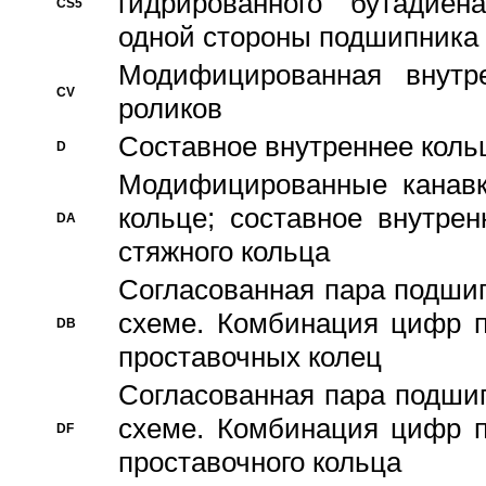
гидрированного бутадиен
CS5
одной стороны подшипника
Модифицированная внутре
CV
роликов
Составное внутреннее кольц
D
Модифицированные канавк
кольце; составное внутре
DA
стяжного кольца
Согласованная пара подши
схеме. Комбинация цифр п
DB
проставочных колец
Согласованная пара подши
схеме. Комбинация цифр п
DF
проставочного кольца