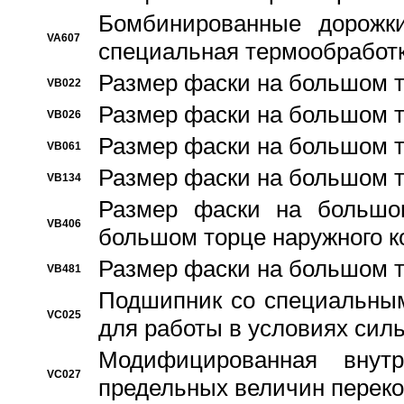
Бомбинированные дорожк
VA607
специальная термообработ
Размер фаски на большом т
VB022
Размер фаски на большом т
VB026
Размер фаски на большом т
VB061
Размер фаски на большом т
VB134
Размер фаски на большо
VB406
большом торце наружного к
Размер фаски на большом т
VB481
Подшипник со специальным
VC025
для работы в условиях сил
Модифицированная внут
VC027
предельных величин переко