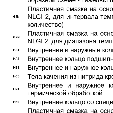
образной схеме - тяжелый 
Пластичная смазка на осно
NLGI 2, для интервала темп
GJN
количество)
Пластичная смазка на осн
GXN
NLGI 2, для диапазона темп
Внутренние и наружные кол
HA1
Bнутреннее кольцо подшипн
HA3
Bнутреннее и наружное коль
HB1
Тела качения из нитрида к
HC5
Bнутреннее и наружное к
HN1
термической обработкой
Внутреннее кольцо со спец
HN3
Пластичная смазка на осн