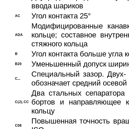
ввода шариков
Угол контакта 25°
AC
Модифицированные канавк
кольце; составное внутре
ADA
стяжного кольца
Угол контакта больше угла 
B
Уменьшенный допуск шири
B20
Специальный зазор. Двух-
C...
обозначает средний осевой
Два стальных сепаратора 
бортов и направляющее к
C(J), CC
кольцу
Повышенная точность враще
C08