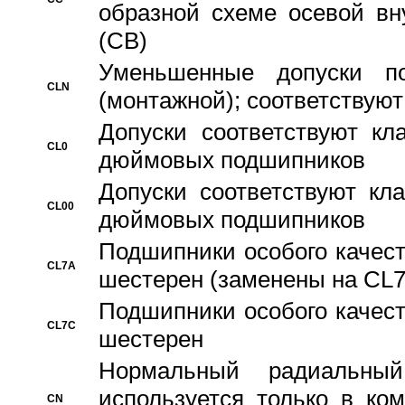
образной схеме осевой вн
(CB)
Уменьшенные допуски 
CLN
(монтажной); соответствуют
Допуски соответствуют кл
CL0
дюймовых подшипников
Допуски соответствуют кл
CL00
дюймовых подшипников
Подшипники особого качест
CL7A
шестерен (заменены на CL
Подшипники особого качест
CL7C
шестерен
Hормальный радиальный
используется только в ко
CN