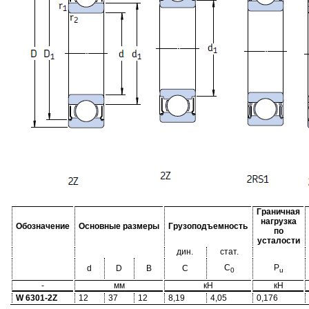
Граничная
нагрузка
Обозначение
Основные размеры
Грузоподъемность
по
усталости
дин.
стат.
C
P
d
D
B
C
0
u
-
мм
кН
кН
W 6301-2Z
12
37
12
8,19
4,05
0,176