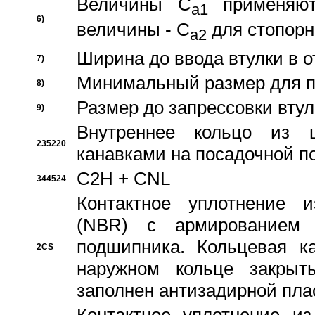
Величины C
применяют
a1
6)
величины - C
для стопорн
a2
Ширина до ввода втулки в 
7)
Минимальный размер для п
8)
Размер до запрессовки втул
9)
Внутреннее кольцо из 
235220
канавками на посадочной п
C2H + CNL
344524
Контактное уплотнение и
(NBR) с армированием 
подшипника. Кольцевая к
2CS
наружном кольце закрыт
заполнен антизадирной пла