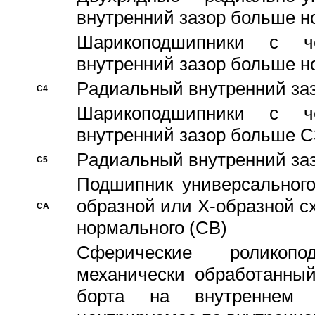
внутренний зазор больше н
Шарикоподшипники с че
внутренний зазор больше н
Pадиальный внутренний за
C4
Шарикоподшипники с че
внутренний зазор больше C
Pадиальный внутренний за
C5
Подшипник универсального
образной или Х-образной с
CA
нормального (CB)
Сферические роликопо
механически обработанный
борта на внутреннем 