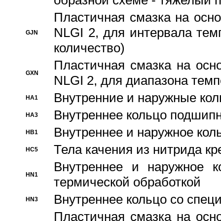
образной схеме - тяжелый 
Пластичная смазка на осно
NLGI 2, для интервала темп
GJN
количество)
Пластичная смазка на осн
GXN
NLGI 2, для диапазона темп
Внутренние и наружные кол
HA1
Bнутреннее кольцо подшипн
HA3
Bнутреннее и наружное коль
HB1
Тела качения из нитрида к
HC5
Bнутреннее и наружное к
HN1
термической обработкой
Внутреннее кольцо со спец
HN3
Пластичная смазка на осн