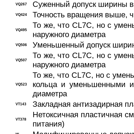
Суженный допуск ширины вн
VQ267
Точность вращения выше, 
VQ424
То же, что CL7C, но с ум
VQ495
наружного диаметра
Уменьшенный допуск ширин
VQ506
То же, что CL7C, но с ум
VQ507
наружного диаметра
То же, что CL7C, но с уме
кольца и уменьшенными и
VQ523
диаметра
Закладная антизадирная пл
VT143
Нетоксичная пластичная сма
VT378
питания)