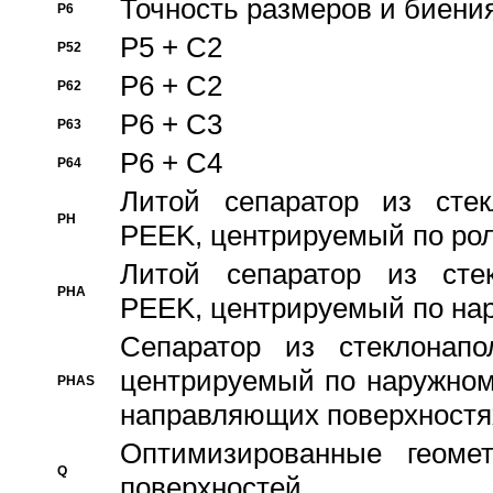
Точность размеров и биения
P6
P5 + C2
P52
P6 + C2
P62
P6 + C3
P63
P6 + C4
P64
Литой сепаратор из стек
PH
PEEK, центрируемый по ро
Литой сепаратор из стек
PHA
PEEK, центрируемый по на
Сепаратор из стеклонапо
центрируемый по наружном
PHAS
направляющих поверхностя
Оптимизированные геомет
Q
поверхностей