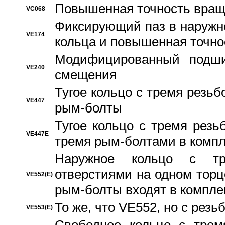
Повышенная точность вращ
VC068
Фиксирующий паз в наружн
VE174
кольца и повышенная точн
Модифицированный подши
VE240
смещения
Тугое кольцо с тремя резь
VE447
рым-болты
Тугое кольцо с тремя рез
VE447E
тремя рым-болтами в компл
Наружное кольцо с тр
отверстиями на одном торце
VE552(E)
рым-болты входят в компле
То же, что VE552, но с рез
VE553(E)