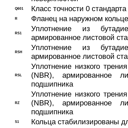
Класс точности 0 стандар
Q601
Фланец на наружном кольц
R
Уплотнение из бутадие
RS1
армированное листовой ста
Уплотнение из бутадие
RSH
армированное листовой ста
Уплотнение низкого трения
(NBR), армированное л
RSL
подшипника
Уплотнение низкого трения
(NBR), армированное л
RZ
подшипника
Кольца стабилизированы дл
S1