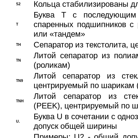
Кольца стабилизированы дл
S2
Буква T с последующим
спаренных подшипников с 
T
или «тандем»
Сепаратор из текстолита, 
TH
Литой сепаратор из полиа
TN
(роликам)
Литой сепаратор из стекл
TN9
центрируемый по шарикам 
Литой сепаратор из стек
TNH
(PEEK), центрируемый по 
Буква U в сочетании с одн
U.
допуск общей ширины
Примеры: U2 - общий допу