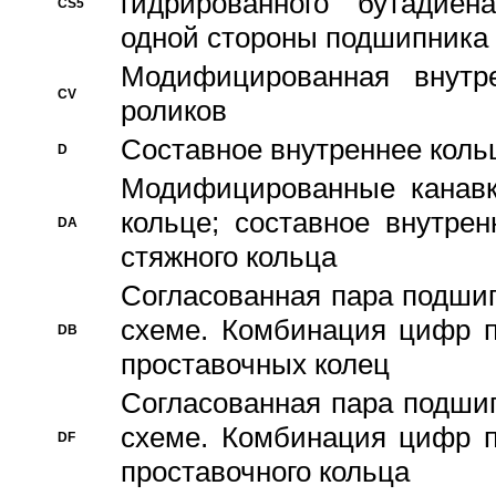
гидрированного бутадиен
CS5
одной стороны подшипника
Модифицированная внутре
CV
роликов
Составное внутреннее кольц
D
Модифицированные канавк
кольце; составное внутре
DA
стяжного кольца
Согласованная пара подши
схеме. Комбинация цифр п
DB
проставочных колец
Согласованная пара подши
схеме. Комбинация цифр п
DF
проставочного кольца