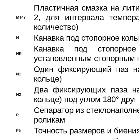
Пластичная смазка на лити
2, для интервала темпера
MT47
количество)
Канавка под стопорное кол
N
Канавка под стопорно
NR
установленным стопорным 
Один фиксирующий паз на
N1
кольце)
Два фиксирующих паза на
N2
кольце) под углом 180° друг 
Cепаратор из стеклонаполн
P
роликам
Точность размеров и биения
P5