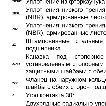
Уплотнение из фторкаучука
2RSH2
Уплотнения низкого трения
2RSL
(NBR), армированные листо
Уплотнения низкого трения
2RZ
(NBR), армированные листо
Штампованные стальные
2Z
подшипника
Канавка под стопорно
установленным стопорным
2ZNR
защитными шайбами с обеи
Фланец на наружном кольц
2ZR
шайбы с обеих сторон под
Угол контакта 30°
A
Двухрядные радиально-упо