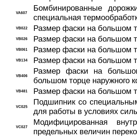
Бомбинированные дорожк
VA607
специальная термообработ
Размер фаски на большом т
VB022
Размер фаски на большом т
VB026
Размер фаски на большом т
VB061
Размер фаски на большом т
VB134
Размер фаски на большо
VB406
большом торце наружного к
Размер фаски на большом т
VB481
Подшипник со специальным
VC025
для работы в условиях сил
Модифицированная внут
VC027
предельных величин переко