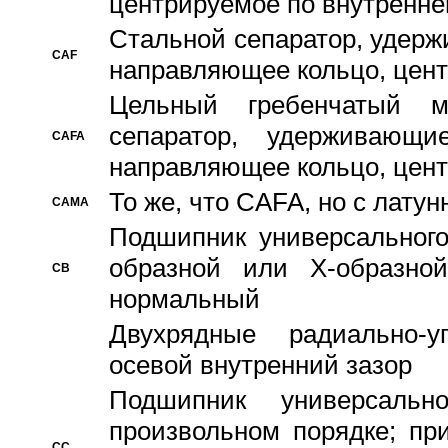
центрируемое по внутренне
Стальной сепаратор, удерж
CAF
направляющее кольцо, цент
Цельный гребенчатый м
сепаратор, удерживающ
CAFA
направляющее кольцо, цент
То же, что CAFA, но с лату
CAMA
Подшипник универсального
образной или Х-образно
CB
нормальный
Двухрядные радиально-
осевой внутренний зазор
Подшипник универсальн
произвольном порядке; пр
CC