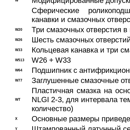
Модифицированные допуски
W
Сферические роликопод
канавки и смазочных отвер
Три смазочных отверстия в
W20
Шесть смазочных отверстий
W26
Кольцевая канавка и три с
W33
W26 + W33
W513
Подшипник с антифрикционн
W64
Заглушенные смазочные от
W77
Пластичная смазка на осн
NLGI 2-3, для интервала те
WT
количество)
Основные размеры приведен
X
Штампованный латунный се
Y