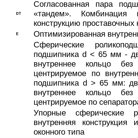
Согласованная пара под
«тандем». Комбинация
DT
конструкцию проставочных 
Оптимизированная внутрен
E
Сферические роликопод
подшипника d < 65 мм - дв
внутреннее кольцо без
центрируемое по внутренн
подшипника d > 65 мм: дв
внутреннее кольцо без
центрируемое по сепарато
Упорные сферические ро
внутренняя конструкция 
оконного типа