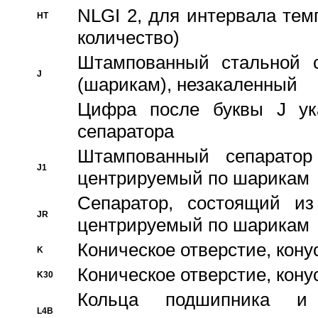
NLGI 2, для интервала темп
HT
количество)
Штампованный стальной с
J
(шарикам), незакаленный
Цифра после буквы J ука
сепаратора
Штампованный сепаратор
J1
центрируемый по шарикам
Сепаратор, состоящий из
JR
центрируемый по шарикам
Коническое отверстие, кону
K
Коническое отверстие, кону
K30
Кольца подшипника и
L4B