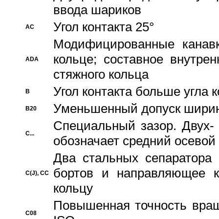
ввода шариков
Угол контакта 25°
AC
Модифицированные канавк
кольце; составное внутре
ADA
стяжного кольца
Угол контакта больше угла 
B
Уменьшенный допуск шири
B20
Специальный зазор. Двух-
C...
обозначает средний осевой
Два стальных сепаратора 
бортов и направляющее к
C(J), CC
кольцу
Повышенная точность враще
C08