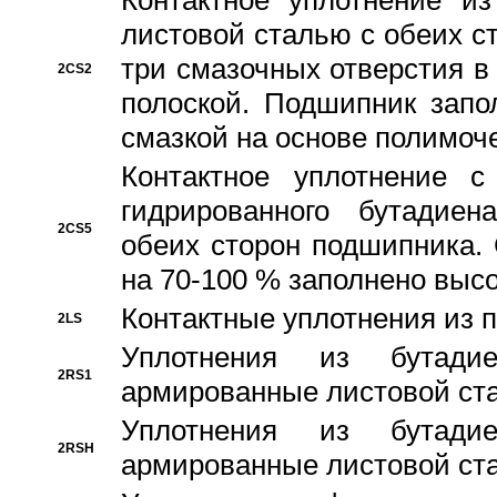
Контактное уплотнение и
листовой сталью с обеих с
три смазочных отверстия в
2CS2
полоской. Подшипник запо
смазкой на основе полимо
Контактное уплотнение 
гидрированного бутадиен
2CS5
обеих сторон подшипника.
на 70-100 % заполнено выс
Контактные уплотнения из 
2LS
Уплотнения из бутадие
2RS1
армированные листовой ста
Уплотнения из бутадие
2RSH
армированные листовой ста