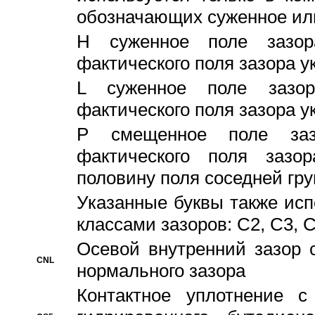
обозначающих суженное ил
H суженное поле зазора
фактического поля зазора у
L суженное поле зазор
фактического поля зазора у
P смещенное поле заз
фактического поля заз
половину поля соседней гр
Указанные буквы также ис
классами зазоров: С2, C3, 
Осевой внутренний зазор 
CNL
нормального зазора
Контактное уплотнение 