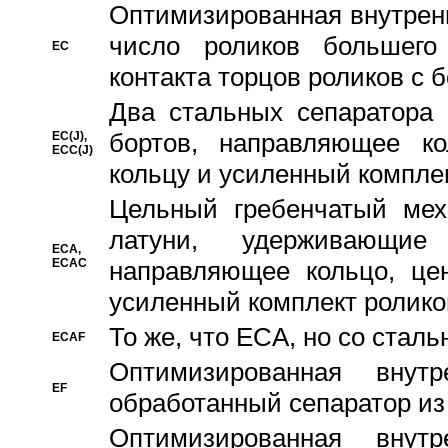
Oптимизированная внутренн
число роликов большего
EC
контакта торцов роликов с 
Два стальных сепаратора 
бортов, направляющее ко
EC(J),
ECC(J)
кольцу и усиленный компле
Цельный гребенчатый мех
латуни, удерживающи
ECA,
ECAC
направляющее кольцо, цен
усиленный комплект ролико
То же, что ECA, но со стал
ECAF
Оптимизированная внут
EF
обработанный сепаратор из
Оптимизированная внут