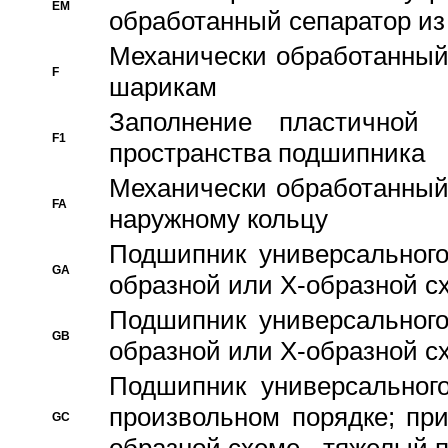
EM
обработанный сепаратор из
Механически обработанный
F
шарикам
Заполнение пластичной
F1
пространства подшипника
Механически обработанный
FA
наружному кольцу
Подшипник универсального
GA
образной или Х-образной сх
Подшипник универсального
GB
образной или Х-образной с
Подшипник универсального
произвольном порядке; пр
GC