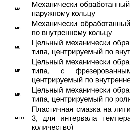
Механически обработанный
MA
наружному кольцу
Механически обработанный
MB
по внутреннему кольцу
Цельный механически обра
ML
типа, центрируемый по вну
Цельный механически обра
типа, с фрезерованны
MP
центрируемый по внутренне
Цельный механически обра
MR
типа, центрируемый по рол
Пластичная смазка на лити
3, для интервала темпера
MT33
количество)