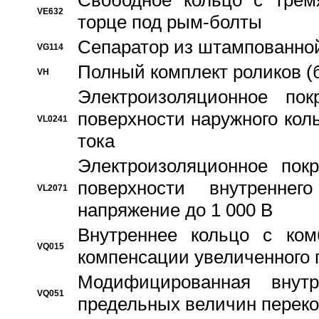
Свободное кольцо с трем
VE632
торце под рым-болты
Сепаратор из штампованной
VG114
Полный комплект роликов (
VH
Электроизоляционное по
поверхности наружного коль
VL0241
тока
Электроизоляционное пок
поверхности внутреннег
VL2071
напряжение до 1 000 В
Bнутреннее кольцо с ком
VQ015
компенсации увеличенного 
Модифицированная внут
VQ051
предельных величин переко