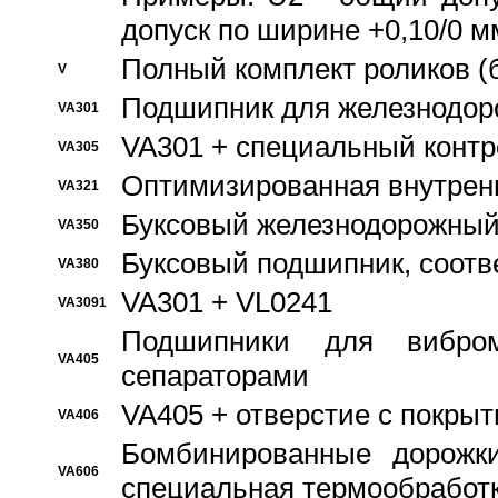
допуск по ширине +0,10/0 м
Полный комплект роликов (
V
Подшипник для железнодор
VA301
VA301 + специальный контр
VA305
Оптимизированная внутрен
VA321
Буксовый железнодорожный
VA350
Буксовый подшипник, соотв
VA380
VA301 + VL0241
VA3091
Подшипники для вибром
VA405
сепараторами
VA405 + отверстие с покры
VA406
Бомбинированные дорожк
VA606
специальная термообработ