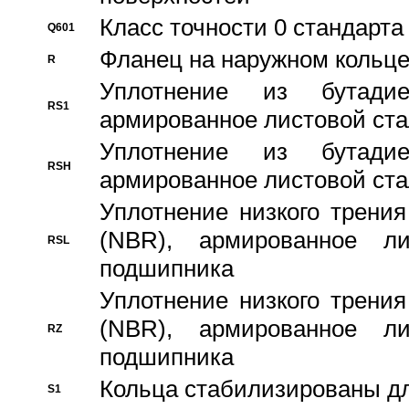
Класс точности 0 стандар
Q601
Фланец на наружном кольц
R
Уплотнение из бутадие
RS1
армированное листовой ста
Уплотнение из бутадие
RSH
армированное листовой ста
Уплотнение низкого трения
(NBR), армированное л
RSL
подшипника
Уплотнение низкого трения
(NBR), армированное л
RZ
подшипника
Кольца стабилизированы дл
S1