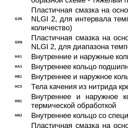
образной схеме - тяжелый 
Пластичная смазка на осно
NLGI 2, для интервала темп
GJN
количество)
Пластичная смазка на осн
GXN
NLGI 2, для диапазона темп
Внутренние и наружные кол
HA1
Bнутреннее кольцо подшипн
HA3
Bнутреннее и наружное коль
HB1
Тела качения из нитрида к
HC5
Bнутреннее и наружное к
HN1
термической обработкой
Внутреннее кольцо со спец
HN3
Пластичная смазка на осн