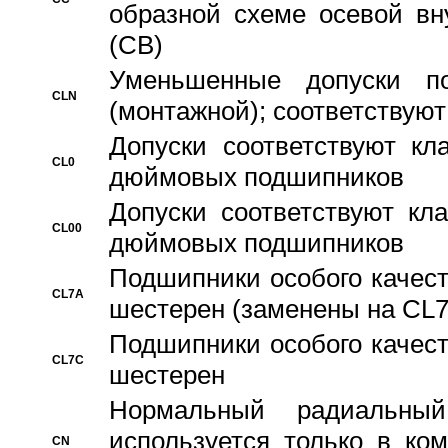
образной схеме осевой вн
(CB)
Уменьшенные допуски 
CLN
(монтажной); соответствуют
Допуски соответствуют кл
CL0
дюймовых подшипников
Допуски соответствуют кл
CL00
дюймовых подшипников
Подшипники особого качест
CL7A
шестерен (заменены на CL
Подшипники особого качест
CL7C
шестерен
Hормальный радиальный
используется только в ко
CN