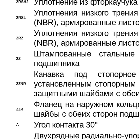
Уплотнение из фторкаучука
2RSH2
Уплотнения низкого трения
2RSL
(NBR), армированные листо
Уплотнения низкого трения
2RZ
(NBR), армированные листо
Штампованные стальные
2Z
подшипника
Канавка под стопорно
установленным стопорным
2ZNR
защитными шайбами с обеи
Фланец на наружном кольц
2ZR
шайбы с обеих сторон под
Угол контакта 30°
A
Двухрядные радиально-упо