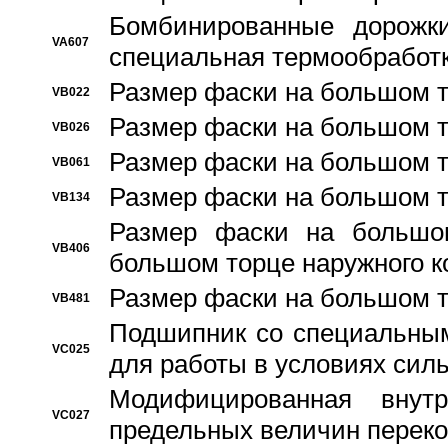
Бомбинированные дорожк
VA607
специальная термообработ
Размер фаски на большом т
VB022
Размер фаски на большом т
VB026
Размер фаски на большом т
VB061
Размер фаски на большом т
VB134
Размер фаски на большо
VB406
большом торце наружного к
Размер фаски на большом т
VB481
Подшипник со специальным
VC025
для работы в условиях сил
Модифицированная внут
VC027
предельных величин переко