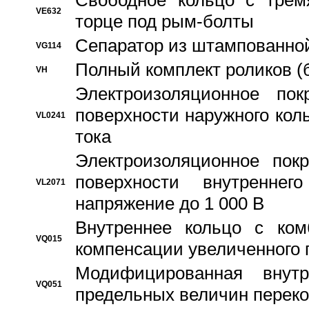
Свободное кольцо с трем
VE632
торце под рым-болты
Сепаратор из штампованной
VG114
Полный комплект роликов (
VH
Электроизоляционное по
поверхности наружного коль
VL0241
тока
Электроизоляционное пок
поверхности внутреннег
VL2071
напряжение до 1 000 В
Bнутреннее кольцо с ком
VQ015
компенсации увеличенного 
Модифицированная внут
VQ051
предельных величин переко