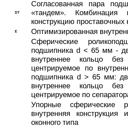
Согласованная пара под
«тандем». Комбинация
DT
конструкцию проставочных 
Оптимизированная внутрен
E
Сферические роликопод
подшипника d < 65 мм - дв
внутреннее кольцо без
центрируемое по внутренн
подшипника d > 65 мм: дв
внутреннее кольцо без
центрируемое по сепарато
Упорные сферические ро
внутренняя конструкция 
оконного типа