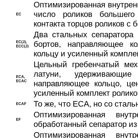
Oптимизированная внутренн
число роликов большего
EC
контакта торцов роликов с 
Два стальных сепаратора 
бортов, направляющее ко
EC(J),
ECC(J)
кольцу и усиленный компле
Цельный гребенчатый мех
латуни, удерживающи
ECA,
ECAC
направляющее кольцо, цен
усиленный комплект ролико
То же, что ECA, но со стал
ECAF
Оптимизированная внут
EF
обработанный сепаратор из
Оптимизированная внут