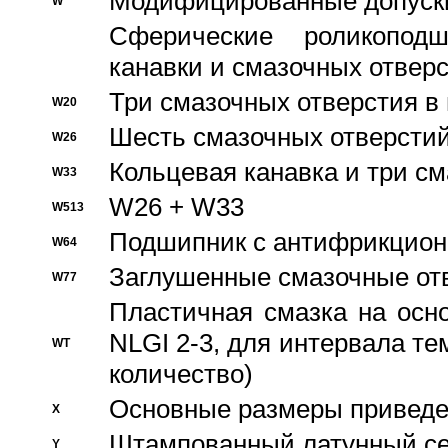
Модифицированные допуски
W
Сферические роликопод
канавки и смазочных отвер
Три смазочных отверстия в
W20
Шесть смазочных отверстий
W26
Кольцевая канавка и три с
W33
W26 + W33
W513
Подшипник с антифрикционн
W64
Заглушенные смазочные от
W77
Пластичная смазка на осн
NLGI 2-3, для интервала те
WT
количество)
Основные размеры приведен
X
Штампованный латунный се
Y