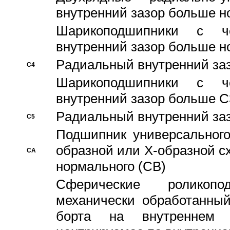
внутренний зазор больше н
Шарикоподшипники с че
внутренний зазор больше н
Pадиальный внутренний за
C4
Шарикоподшипники с че
внутренний зазор больше C
Pадиальный внутренний за
C5
Подшипник универсального
образной или Х-образной с
CA
нормального (CB)
Сферические роликопо
механически обработанный
борта на внутреннем 