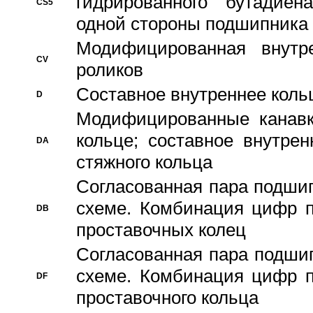
гидрированного бутадиен
CS5
одной стороны подшипника
Модифицированная внутре
CV
роликов
Составное внутреннее кольц
D
Модифицированные канавк
кольце; составное внутре
DA
стяжного кольца
Согласованная пара подши
схеме. Комбинация цифр п
DB
проставочных колец
Согласованная пара подши
схеме. Комбинация цифр п
DF
проставочного кольца