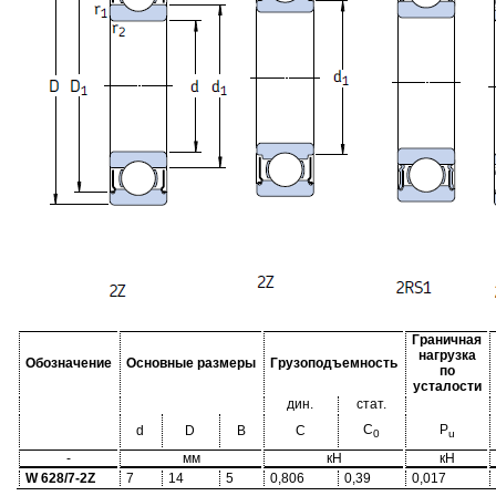
Граничная
нагрузка
Обозначение
Основные размеры
Грузоподъемность
по
усталости
дин.
стат.
C
P
d
D
B
C
0
u
-
мм
кН
кН
W 628/7-2Z
7
14
5
0,806
0,39
0,017