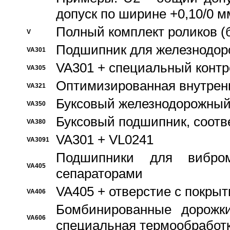
допуск по ширине +0,10/0 м
Полный комплект роликов (
V
Подшипник для железнодор
VA301
VA301 + специальный контр
VA305
Оптимизированная внутрен
VA321
Буксовый железнодорожный
VA350
Буксовый подшипник, соотв
VA380
VA301 + VL0241
VA3091
Подшипники для вибром
VA405
сепараторами
VA405 + отверстие с покры
VA406
Бомбинированные дорожк
VA606
специальная термообработ