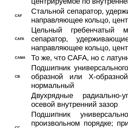
центрируемое по внутренне
Стальной сепаратор, удерж
CAF
направляющее кольцо, цент
Цельный гребенчатый м
сепаратор, удерживающ
CAFA
направляющее кольцо, цент
То же, что CAFA, но с лату
CAMA
Подшипник универсального
образной или Х-образно
CB
нормальный
Двухрядные радиально-
осевой внутренний зазор
Подшипник универсальн
произвольном порядке; пр
CC