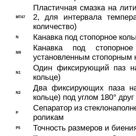
Пластичная смазка на лити
2, для интервала темпера
MT47
количество)
Канавка под стопорное кол
N
Канавка под стопорно
NR
установленным стопорным 
Один фиксирующий паз на
N1
кольце)
Два фиксирующих паза на
N2
кольце) под углом 180° друг 
Cепаратор из стеклонаполн
P
роликам
Точность размеров и биения
P5