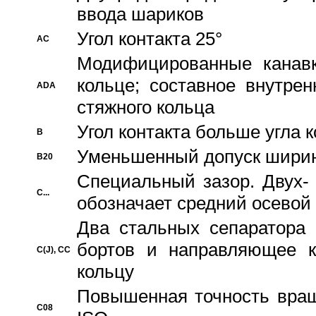
ввода шариков
Угол контакта 25°
AC
Модифицированные канавк
кольце; составное внутре
ADA
стяжного кольца
Угол контакта больше угла 
B
Уменьшенный допуск шири
B20
Специальный зазор. Двух-
C...
обозначает средний осевой
Два стальных сепаратора 
бортов и направляющее к
C(J), CC
кольцу
Повышенная точность враще
C08