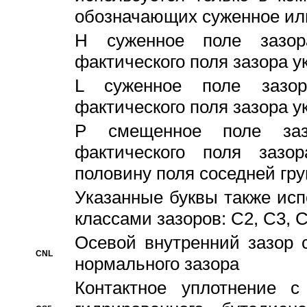
обозначающих суженное ил
H суженное поле зазора
фактического поля зазора у
L суженное поле зазор
фактического поля зазора у
P смещенное поле заз
фактического поля заз
половину поля соседней гр
Указанные буквы также ис
классами зазоров: С2, C3, 
Осевой внутренний зазор 
CNL
нормального зазора
Контактное уплотнение 