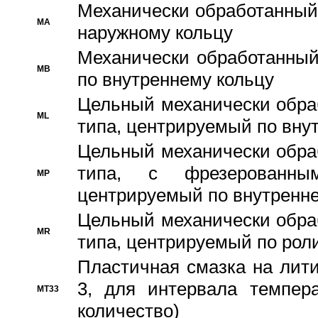
Механически обработанный
MA
наружному кольцу
Механически обработанный
MB
по внутреннему кольцу
Цельный механически обра
ML
типа, центрируемый по вну
Цельный механически обра
типа, с фрезерованны
MP
центрируемый по внутренне
Цельный механически обра
MR
типа, центрируемый по рол
Пластичная смазка на лити
3, для интервала темпера
MT33
количество)