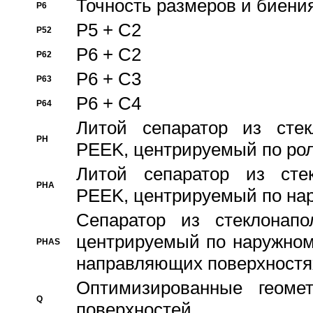
Точность размеров и биения
P6
P5 + C2
P52
P6 + C2
P62
P6 + C3
P63
P6 + C4
P64
Литой сепаратор из стек
PH
PEEK, центрируемый по ро
Литой сепаратор из стек
PHA
PEEK, центрируемый по на
Сепаратор из стеклонапо
центрируемый по наружном
PHAS
направляющих поверхностя
Оптимизированные геомет
Q
поверхностей