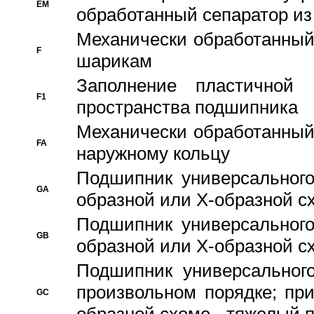
EM
обработанный сепаратор из
Механически обработанный
F
шарикам
Заполнение пластичной
F1
пространства подшипника
Механически обработанный
FA
наружному кольцу
Подшипник универсального
GA
образной или Х-образной сх
Подшипник универсального
GB
образной или Х-образной с
Подшипник универсального
произвольном порядке; пр
GC