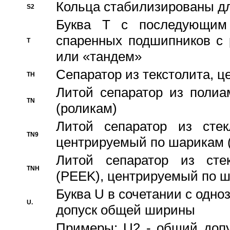
Кольца стабилизированы дл
S2
Буква T с последующим
спаренных подшипников с 
T
или «тандем»
Сепаратор из текстолита, 
TH
Литой сепаратор из полиа
TN
(роликам)
Литой сепаратор из стекл
TN9
центрируемый по шарикам 
Литой сепаратор из стек
TNH
(PEEK), центрируемый по 
Буква U в сочетании с одн
U.
допуск общей ширины
Примеры: U2 - общий допу