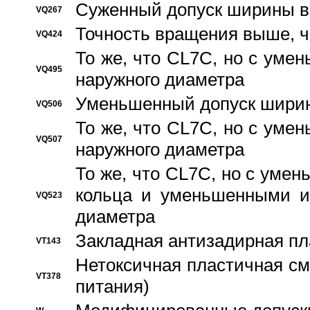
Суженный допуск ширины вн
VQ267
Точность вращения выше, 
VQ424
То же, что CL7C, но с ум
VQ495
наружного диаметра
Уменьшенный допуск ширин
VQ506
То же, что CL7C, но с ум
VQ507
наружного диаметра
То же, что CL7C, но с уме
кольца и уменьшенными и
VQ523
диаметра
Закладная антизадирная пл
VT143
Нетоксичная пластичная сма
VT378
питания)