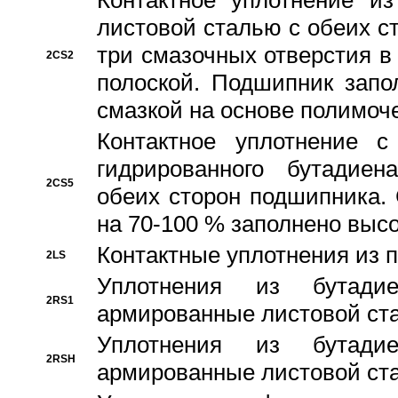
Контактное уплотнение и
листовой сталью с обеих с
три смазочных отверстия в
2CS2
полоской. Подшипник запо
смазкой на основе полимо
Контактное уплотнение 
гидрированного бутадиен
2CS5
обеих сторон подшипника.
на 70-100 % заполнено выс
Контактные уплотнения из 
2LS
Уплотнения из бутадие
2RS1
армированные листовой ста
Уплотнения из бутадие
2RSH
армированные листовой ста