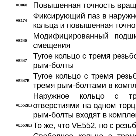
Повышенная точность вращ
VC068
Фиксирующий паз в наружн
VE174
кольца и повышенная точн
Модифицированный подши
VE240
смещения
Тугое кольцо с тремя резь
VE447
рым-болты
Тугое кольцо с тремя рез
VE447E
тремя рым-болтами в компл
Наружное кольцо с тр
отверстиями на одном торце
VE552(E)
рым-болты входят в компле
То же, что VE552, но с рез
VE553(E)