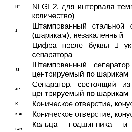
NLGI 2, для интервала темп
HT
количество)
Штампованный стальной с
J
(шарикам), незакаленный
Цифра после буквы J ука
сепаратора
Штампованный сепаратор
J1
центрируемый по шарикам
Сепаратор, состоящий из
JR
центрируемый по шарикам
Коническое отверстие, кону
K
Коническое отверстие, кону
K30
Кольца подшипника и
L4B