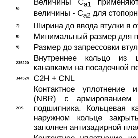
Величины C
применяют
a1
6)
величины - C
для стопорн
a2
Ширина до ввода втулки в 
7)
Минимальный размер для п
8)
Размер до запрессовки втул
9)
Внутреннее кольцо из 
235220
канавками на посадочной п
C2H + CNL
344524
Контактное уплотнение и
(NBR) с армированием 
подшипника. Кольцевая к
2CS
наружном кольце закрыт
заполнен антизадирной пла