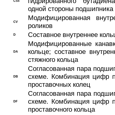
гидрированного бутадиен
CS5
одной стороны подшипника
Модифицированная внутре
CV
роликов
Составное внутреннее кольц
D
Модифицированные канавк
кольце; составное внутре
DA
стяжного кольца
Согласованная пара подши
схеме. Комбинация цифр п
DB
проставочных колец
Согласованная пара подши
схеме. Комбинация цифр п
DF
проставочного кольца