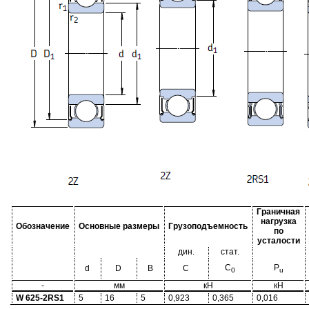
Граничная
нагрузка
Обозначение
Основные размеры
Грузоподъемность
по
усталости
дин.
стат.
C
P
d
D
B
C
0
u
-
мм
кН
кН
W 625-2RS1
5
16
5
0,923
0,365
0,016