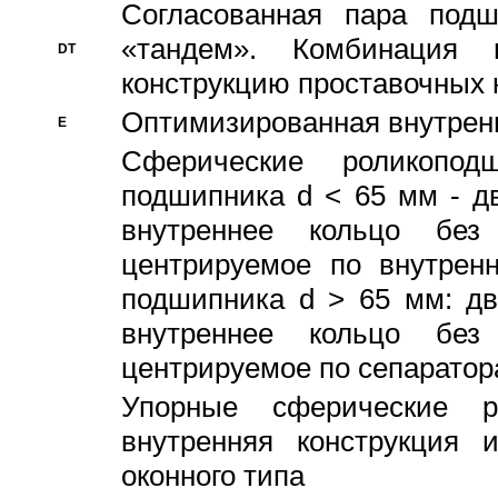
Согласованная пара под
«тандем». Комбинация
DT
конструкцию проставочных 
Оптимизированная внутрен
E
Сферические роликопод
подшипника d < 65 мм - дв
внутреннее кольцо без
центрируемое по внутренн
подшипника d > 65 мм: дв
внутреннее кольцо без
центрируемое по сепарато
Упорные сферические ро
внутренняя конструкция 
оконного типа