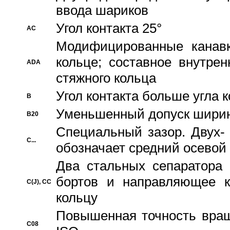
ввода шариков
Угол контакта 25°
AC
Модифицированные канавк
кольце; составное внутре
ADA
стяжного кольца
Угол контакта больше угла 
B
Уменьшенный допуск шири
B20
Специальный зазор. Двух-
C...
обозначает средний осевой
Два стальных сепаратора 
бортов и направляющее к
C(J), CC
кольцу
Повышенная точность враще
C08