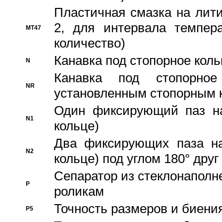
Пластичная смазка на лити
2, для интервала темпера
MT47
количество)
Канавка под стопорное кол
N
Канавка под стопорно
NR
установленным стопорным 
Один фиксирующий паз на
N1
кольце)
Два фиксирующих паза на
N2
кольце) под углом 180° друг 
Cепаратор из стеклонаполн
P
роликам
Точность размеров и биения
P5