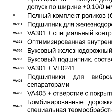
допуск по ширине +0,10/0 м
Полный комплект роликов (
V
Подшипник для железнодор
VA301
VA301 + специальный контр
VA305
Оптимизированная внутрен
VA321
Буксовый железнодорожный
VA350
Буксовый подшипник, соотв
VA380
VA301 + VL0241
VA3091
Подшипники для вибром
VA405
сепараторами
VA405 + отверстие с покры
VA406
Бомбинированные дорожк
VA606
специальная термообработ