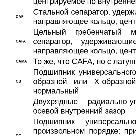
центрируемое по внутренне
Стальной сепаратор, удерж
CAF
направляющее кольцо, цент
Цельный гребенчатый м
сепаратор, удерживающ
CAFA
направляющее кольцо, цент
То же, что CAFA, но с лату
CAMA
Подшипник универсального
образной или Х-образно
CB
нормальный
Двухрядные радиально-
осевой внутренний зазор
Подшипник универсальн
произвольном порядке; пр
CC