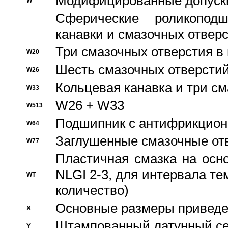
Модифицированные допуски
W
Сферические роликопод
канавки и смазочных отвер
Три смазочных отверстия в
W20
Шесть смазочных отверстий
W26
Кольцевая канавка и три с
W33
W26 + W33
W513
Подшипник с антифрикционн
W64
Заглушенные смазочные от
W77
Пластичная смазка на осн
NLGI 2-3, для интервала те
WT
количество)
Основные размеры приведен
X
Штампованный латунный се
Y