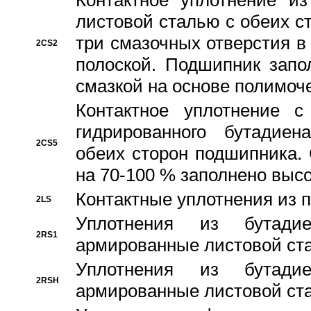
Контактное уплотнение и
листовой сталью с обеих с
три смазочных отверстия в
2CS2
полоской. Подшипник запо
смазкой на основе полимо
Контактное уплотнение 
гидрированного бутадиен
2CS5
обеих сторон подшипника.
на 70-100 % заполнено выс
Контактные уплотнения из 
2LS
Уплотнения из бутадие
2RS1
армированные листовой ста
Уплотнения из бутадие
2RSH
армированные листовой ста