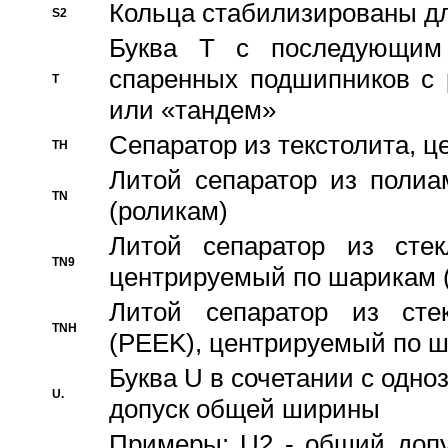
Кольца стабилизированы дл
S2
Буква T с последующим
спаренных подшипников с 
T
или «тандем»
Сепаратор из текстолита, 
TH
Литой сепаратор из полиа
TN
(роликам)
Литой сепаратор из стекл
TN9
центрируемый по шарикам 
Литой сепаратор из стек
TNH
(PEEK), центрируемый по 
Буква U в сочетании с одн
U.
допуск общей ширины
Примеры: U2 - общий допу