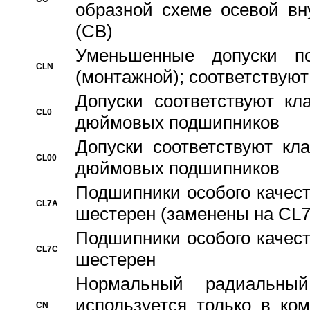
образной схеме осевой вн
(CB)
Уменьшенные допуски 
CLN
(монтажной); соответствуют
Допуски соответствуют кл
CL0
дюймовых подшипников
Допуски соответствуют кл
CL00
дюймовых подшипников
Подшипники особого качест
CL7A
шестерен (заменены на CL
Подшипники особого качест
CL7C
шестерен
Hормальный радиальный
используется только в ко
CN