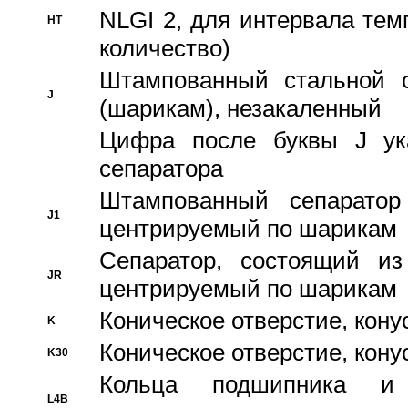
NLGI 2, для интервала темп
HT
количество)
Штампованный стальной с
J
(шарикам), незакаленный
Цифра после буквы J ука
сепаратора
Штампованный сепаратор
J1
центрируемый по шарикам
Сепаратор, состоящий из
JR
центрируемый по шарикам
Коническое отверстие, кону
K
Коническое отверстие, кону
K30
Кольца подшипника и
L4B