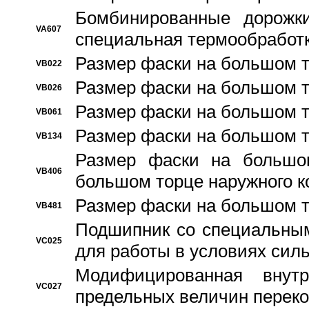
Бомбинированные дорожк
VA607
специальная термообработ
Размер фаски на большом т
VB022
Размер фаски на большом т
VB026
Размер фаски на большом т
VB061
Размер фаски на большом т
VB134
Размер фаски на большо
VB406
большом торце наружного к
Размер фаски на большом т
VB481
Подшипник со специальным
VC025
для работы в условиях сил
Модифицированная внут
VC027
предельных величин переко