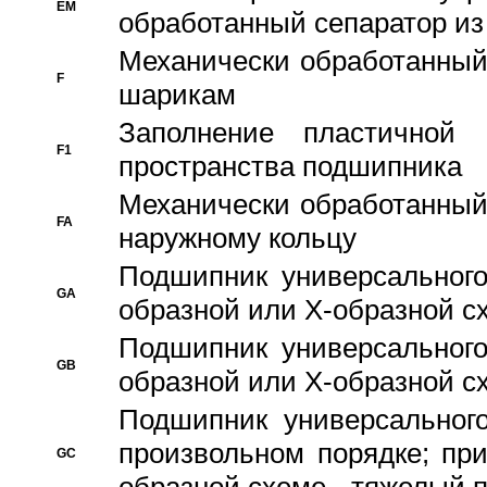
EM
обработанный сепаратор из
Механически обработанный
F
шарикам
Заполнение пластичной
F1
пространства подшипника
Механически обработанный
FA
наружному кольцу
Подшипник универсального
GA
образной или Х-образной сх
Подшипник универсального
GB
образной или Х-образной с
Подшипник универсального
произвольном порядке; пр
GC