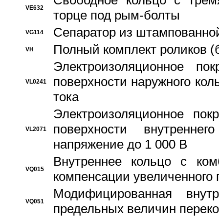
Свободное кольцо с трем
VE632
торце под рым-болты
Сепаратор из штампованной
VG114
Полный комплект роликов (
VH
Электроизоляционное по
поверхности наружного коль
VL0241
тока
Электроизоляционное пок
поверхности внутреннег
VL2071
напряжение до 1 000 В
Bнутреннее кольцо с ком
VQ015
компенсации увеличенного 
Модифицированная внут
VQ051
предельных величин переко