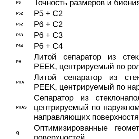
Точность размеров и биения
P6
P5 + C2
P52
P6 + C2
P62
P6 + C3
P63
P6 + C4
P64
Литой сепаратор из стек
PH
PEEK, центрируемый по ро
Литой сепаратор из стек
PHA
PEEK, центрируемый по на
Сепаратор из стеклонапо
центрируемый по наружном
PHAS
направляющих поверхностя
Оптимизированные геомет
Q
поверхностей