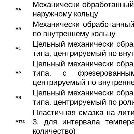
Механически обработанный
MA
наружному кольцу
Механически обработанный
MB
по внутреннему кольцу
Цельный механически обра
ML
типа, центрируемый по вну
Цельный механически обра
типа, с фрезерованны
MP
центрируемый по внутренне
Цельный механически обра
MR
типа, центрируемый по рол
Пластичная смазка на лити
3, для интервала темпера
MT33
количество)