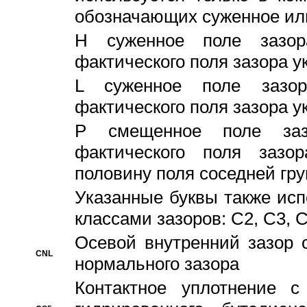
обозначающих суженное ил
H суженное поле зазора
фактического поля зазора у
L суженное поле зазор
фактического поля зазора у
P смещенное поле заз
фактического поля заз
половину поля соседней гр
Указанные буквы также ис
классами зазоров: С2, C3, 
Осевой внутренний зазор 
CNL
нормального зазора
Контактное уплотнение 