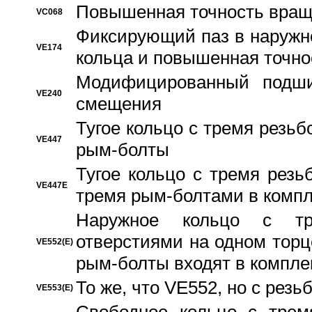
Повышенная точность вращ
VC068
Фиксирующий паз в наружн
VE174
кольца и повышенная точн
Модифицированный подши
VE240
смещения
Тугое кольцо с тремя резь
VE447
рым-болты
Тугое кольцо с тремя рез
VE447E
тремя рым-болтами в компл
Наружное кольцо с тр
отверстиями на одном торце
VE552(E)
рым-болты входят в компле
То же, что VE552, но с рез
VE553(E)