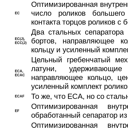
Oптимизированная внутренн
число роликов большего
EC
контакта торцов роликов с 
Два стальных сепаратора 
бортов, направляющее ко
EC(J),
ECC(J)
кольцу и усиленный компле
Цельный гребенчатый мех
латуни, удерживающи
ECA,
ECAC
направляющее кольцо, цен
усиленный комплект ролико
То же, что ECA, но со стал
ECAF
Оптимизированная внут
EF
обработанный сепаратор из
Оптимизированная внут