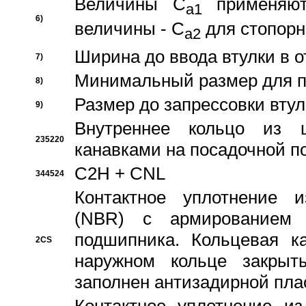
Величины C
применяют
a1
6)
величины - C
для стопорн
a2
Ширина до ввода втулки в 
7)
Минимальный размер для п
8)
Размер до запрессовки втул
9)
Внутреннее кольцо из 
235220
канавками на посадочной п
C2H + CNL
344524
Контактное уплотнение и
(NBR) с армированием 
подшипника. Кольцевая к
2CS
наружном кольце закрыт
заполнен антизадирной пла