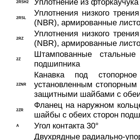
Уплотнение из фторкаучука
2RSH2
Уплотнения низкого трения
2RSL
(NBR), армированные листо
Уплотнения низкого трения
2RZ
(NBR), армированные листо
Штампованные стальные
2Z
подшипника
Канавка под стопорно
установленным стопорным
2ZNR
защитными шайбами с обеи
Фланец на наружном кольц
2ZR
шайбы с обеих сторон под
Угол контакта 30°
A
Двухрядные радиально-упо