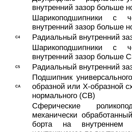
внутренний зазор больше н
Шарикоподшипники с че
внутренний зазор больше н
Pадиальный внутренний за
C4
Шарикоподшипники с че
внутренний зазор больше C
Pадиальный внутренний за
C5
Подшипник универсального
образной или Х-образной с
CA
нормального (CB)
Сферические роликопо
механически обработанный
борта на внутреннем 