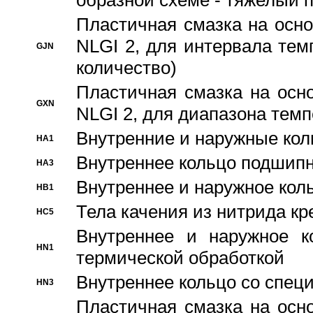
образной схеме - тяжелый 
Пластичная смазка на осно
NLGI 2, для интервала темп
GJN
количество)
Пластичная смазка на осн
GXN
NLGI 2, для диапазона темп
Внутренние и наружные кол
HA1
Bнутреннее кольцо подшипн
HA3
Bнутреннее и наружное коль
HB1
Тела качения из нитрида к
HC5
Bнутреннее и наружное к
HN1
термической обработкой
Внутреннее кольцо со спец
HN3
Пластичная смазка на осн