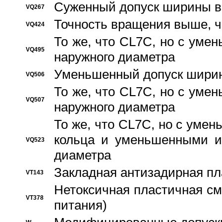
Суженный допуск ширины вн
VQ267
Точность вращения выше, 
VQ424
То же, что CL7C, но с ум
VQ495
наружного диаметра
Уменьшенный допуск ширин
VQ506
То же, что CL7C, но с ум
VQ507
наружного диаметра
То же, что CL7C, но с уме
кольца и уменьшенными и
VQ523
диаметра
Закладная антизадирная пл
VT143
Нетоксичная пластичная сма
VT378
питания)