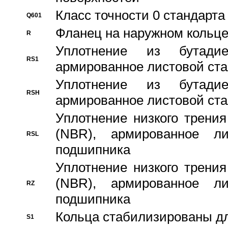
Класс точности 0 стандар
Q601
Фланец на наружном кольц
R
Уплотнение из бутадие
RS1
армированное листовой ста
Уплотнение из бутадие
RSH
армированное листовой ста
Уплотнение низкого трения
(NBR), армированное л
RSL
подшипника
Уплотнение низкого трения
(NBR), армированное л
RZ
подшипника
Кольца стабилизированы дл
S1