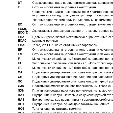
DT
Согласованная пара подшипников с расположением по 
E
Оптимизированная внутренняя конструкция
Сферические роликоподшипники: если диаметр отверст
внутреннему кольцу. Если диаметр отверстия подшипни
Упорные сферические роликоподшипники: оптимизиров
EC
Oптимизированная внутренняя конструкция, включает 
EC(J),
Два стальных сепаратора оконного типа, внутреннее к
ECC(J)
ECA,
Цельный гребенчатый механически обработанный сеп
ECAC
комплект роликов
ECAF
То же, что ECA, но со стальным сепаратором
EF
Оптимизированная внутренняя конструкция и механич
EM
Оптимизированная внутренняя конструкция и механич
F
Механически обработанный стальной сепаратор, цен
F1
Заполнение пластичной смазкой на 10-15% от свободн
FA
Механически обработанный стальной сепаратор, цент
GA
Подшипник универсального исполнения при расположен
GB
Подшипник универсального исполнения при расположен
GC
Подшипник универсального исполнения для парной уст
GJN
Пластичная смазка на основе полимочевины, класс конс
GXN
Пластичная смазка на основе полимочевины, класс конс
HA1
Внутренние и наружные кольца из цементируемой ста
HA3
Bнутреннее кольцо подшипника из цементируемой ста
HB1
Bнутреннее и наружное кольцо с закалкой на бейнит
HC5
Тела качения из нитрида кремния