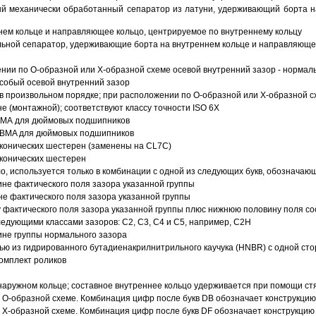
й механически обработанный сепаратор из латуни, удерживающий борта н
ем кольце и направляющее кольцо, центрируемое по внутреннему кольцу
ьной сепаратор, удерживающие борта на внутреннем кольце и направляющее
ии по О-образной или Х-образной схеме осевой внутренний зазор - нормал
собый осевой внутренний зазор
в произвольном порядке; при расположении по О-образной или Х-образной сх
 (монтажной); соответствуют классу точности ISO 6X
АВМА для дюймовых подшипников
 ABMA для дюймовых подшипников
 конических шестерен (заменены на CL7C)
 конических шестерен
о, используется только в комбинации с одной из следующих букв, обозначаю
ине фактического поля зазора указанной группы
не фактического поля зазора указанной группы
 фактического поля зазора указанной группы плюс нижнюю половину поля со
ледующими классами зазоров: С2, C3, С4 и С5, например, С2Н
ине группы нормального зазора
ью из гидрированного бутадиенакрилнитрильного каучука (HNBR) с одной ст
омплект роликов
аружном кольце; составное внутреннее кольцо удерживается при помощи ст
О-образной схеме. Комбинация цифр после букв DB обозначает конструкцию
Х-образной схеме. Комбинация цифр после букв DF обозначает конструкцию 