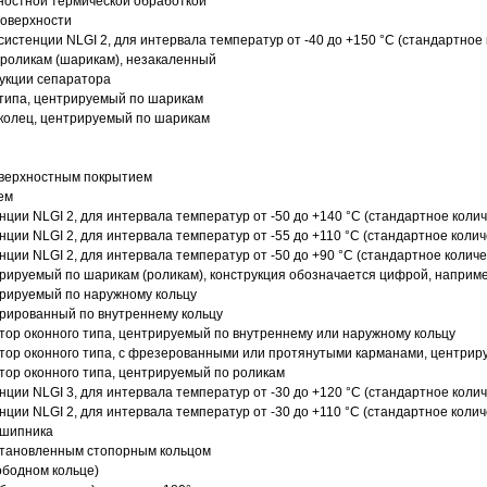
ностной термической обработкой
поверхности
истенции NLGI 2, для интервала температур от -40 до +150 °C (стандартное 
роликам (шарикам), незакаленный
рукции сепаратора
 типа, центрируемый по шарикам
 колец, центрируемый по шарикам
оверхностным покрытием
ем
нции NLGI 2, для интервала температур от -50 до +140 °C (стандартное колич
нции NLGI 2, для интервала температур от -55 до +110 °C (стандартное колич
нции NLGI 2, для интервала температур от -50 до +90 °C (стандартное количе
рируемый по шарикам (роликам), конструкция обозначается цифрой, наприме
рируемый по наружному кольцу
рированный по внутреннему кольцу
ор оконного типа, центрируемый по внутреннему или наружному кольцу
ор оконного типа, с фрезерованными или протянутыми карманами, центриру
ор оконного типа, центрируемый по роликам
нции NLGI 3, для интервала температур от -30 до +120 °C (стандартное колич
нции NLGI 2, для интервала температур от -30 до +110 °C (стандартное колич
дшипника
установленным стопорным кольцом
ободном кольце)