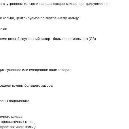
а внутреннем кольце и направляющее кольцо, центрируемое по
 кольцо, центрируемое по внутреннему кольцу
ьный
еме осевой внутренний зазор - больше нормального (CB)
щих суженное или смещенное поле зазора:
седней группы большего зазора
ороны подшипника
яжного кольца
 проставочных колец
проставочного кольца