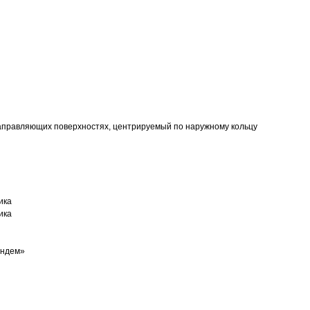
аправляющих поверхностях, центрируемый по наружному кольцу
ика
ика
андем»