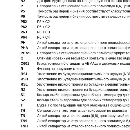
N2
Два фиксирующих паза на торце наружного кольца (своб
P
Cепаратор из стеклонаполненного полиамида 6,6, цен
P5
Точность размеров и биения соответствуют классу точн
P6
Точность размеров и биения соответствует классу точн
P52
P5 + C2
P62
P6 + C2
P63
P6 + C3
P64
P6 + C4
PH
Литой сепаратор из стеклонаполнен-ного полиэфирэф
PHA
Литой сепаратор из стеклонаполненного полиэфирэфи
PHAS
Сепаратор из стеклонаполненного полиэфирэфиркетон
Q
Оптимизированные геометрия контакта и качество обр
Q601
Класс точности 0 стандарта ABMA для дюймовых подш
R
Фланец на наружном кольце
RS1
Уплотнение из бутадиенакрилнитрильного каучука (NB
RSH
Уплотнение из бутадиенакрилнитрильного каучука (NB
RSL
Уплотнение низкого трения из бутадиенакрилнитрильно
RZ
Уплотнение низкого трения из бутадиенакрилнитрильно
S1
Кольца стабилизированы для рабочих температур до +
S2
Кольца стабилизированы для рабочих температур до +
T
Буква T с последующим числом обозначает общую шир
TH
Сепаратор из текстолита, центрируемый по шарикам
TN
Литой сепаратор из полиамида (6,6), центрируемый по
TN9
Литой сепаратор из стеклонаполненного полиамида 6,6
TNH
Литой сепаратор из стеклонаполненного полиэфирэфи