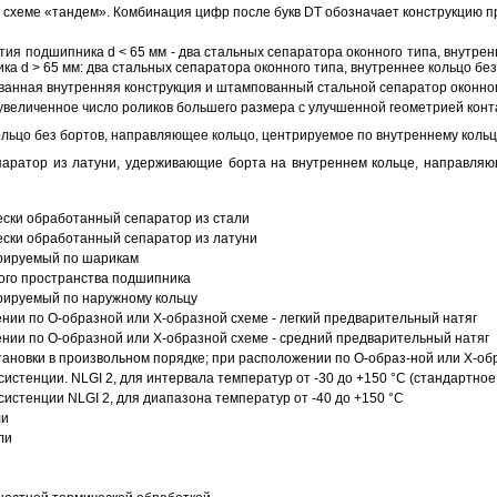
схеме «тандем». Комбинация цифр после букв DT обозначает конструкцию п
ия подшипника d < 65 мм - два стальных сепаратора оконного типа, внутрен
ка d > 65 мм: два стальных сепаратора оконного типа, внутреннее кольцо б
анная внутренняя конструкция и штампованный стальной сепаратор оконног
увеличенное число роликов большего размера с улучшенной геометрией конта
ольцо без бортов, направляющее кольцо, центрируемое по внутреннему кольц
аратор из латуни, удерживающие борта на внутреннем кольце, направляющ
ески обработанный сепаратор из стали
ески обработанный сепаратор из латуни
трируемый по шарикам
ого пространства подшипника
рируемый по наружному кольцу
ии по О-образной или Х-образной схеме - легкий предварительный натяг
ии по О-образной или Х-образной схеме - средний предварительный натяг
ановки в произвольном порядке; при расположении по О-образ-ной или Х-об
истенции. NLGI 2, для интервала температур от -30 до +150 °C (стандартное
истенции NLGI 2, для диапазона температур от -40 до +150 °C
ли
ли