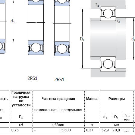
Граничная
нагрузка
ость
Частота вращения
Масса
Размеры
по
усталости
ат.
номинальная
предельная
r
1,2
P
d
D
0
u
1
1
мин.
кН
об/мин
кг
мм
0,75
-
5 600
0,37
52,9
70,8
1,1