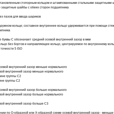
 установленным стопорным кольцом и штампованными стальными защитными 
е защитные шайбы с обеих сторон подшипника
з пазов для ввода шариков
ружном кольце; составное внутреннее кольцо удерживается при помощи стяж
шипника
е буквы С обозначает средний осевой внутренний зазор в мкм
ольцо без бортов и направляющее кольцо, центрируемое по внутреннему кол
точности 5 ISO
севой внутренний зазор меньше нормального
вой внутренний зазор меньше нормального
вине группы C2
ине группы C2
евой внутренний зазор больше нормального
вой внутренний зазор больше нормального
вой внутренний зазор больше C3
ии по О-образной или Х-образной схеме осевой внутренний зазор - меньше