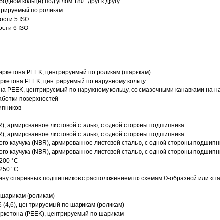
одном кольце) под углом 180° друг к другу
трируемый по роликам
ости 5 ISO
ости 6 ISO
иркетона PEEK, центрируемый по роликам (шарикам)
ркетона PEEK, центрируемый по наружному кольцу
а PEEK, центрируемый по наружному кольцу, со смазочными канавками на н
аботки поверхностей
ипников
R), армированное листовой сталью, с одной стороны подшипника
R), армированное листовой сталью, с одной стороны подшипника
го каучука (NBR), армированное листовой сталью, с одной стороны подшипн
го каучука (NBR), армированное листовой сталью, с одной стороны подшипн
200 °C
250 °C
ину спаренных подшипников с расположением по схемам О-образной или «т
 шарикам (роликам)
 (4,6), центрируемый по шарикам (роликам)
ркетона (PEEK), центрируемый по шарикам