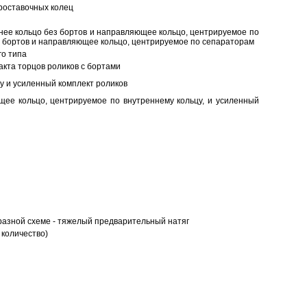
роставочных колец
нее кольцо без бортов и направляющее кольцо, центрируемое по
ез бортов и направляющее кольцо, центрируемое по сепараторам
о типа
кта торцов роликов с бортами
у и усиленный комплект роликов
ее кольцо, центрируемое по внутреннему кольцу, и усиленный
разной схеме - тяжелый предварительный натяг
 количество)