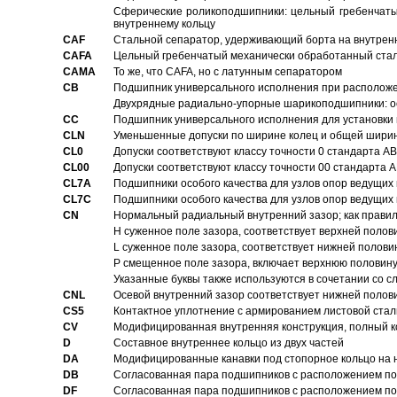
Сферические роликоподшипники: цельный гребенчаты
внутреннему кольцу
CAF
Стальной сепаратор, удерживающий борта на внутренн
CAFA
Цельный гребенчатый механически обработанный стал
CAMA
То же, что CAFA, но с латунным сепаратором
CB
Подшипник универсального исполнения при расположен
Двухрядные радиально-упорные шарикоподшипники: о
CC
Подшипник универсального исполнения для установки 
CLN
Уменьшенные допуски по ширине колец и общей ширине
CL0
Допуски соответствуют классу точности 0 стандарта 
CL00
Допуски соответствуют классу точности 00 стандарта
CL7A
Подшипники особого качества для узлов опор ведущих
CL7C
Подшипники особого качества для узлов опор ведущих
CN
Hормальный радиальный внутренний зазор; как правил
H суженное поле зазора, соответствует верхней полов
L суженное поле зазора, соответствует нижней полови
P смещенное поле зазора, включает верхнюю половину
Указанные буквы также используются в сочетании со с
CNL
Осевой внутренний зазор соответствует нижней полов
CS5
Контактное уплотнение с армированием листовой стал
CV
Модифицированная внутренняя конструкция, полный к
D
Составное внутреннее кольцо из двух частей
DA
Модифицированные канавки под стопорное кольцо на н
DB
Согласованная пара подшипников с расположением по 
DF
Согласованная пара подшипников с расположением по 