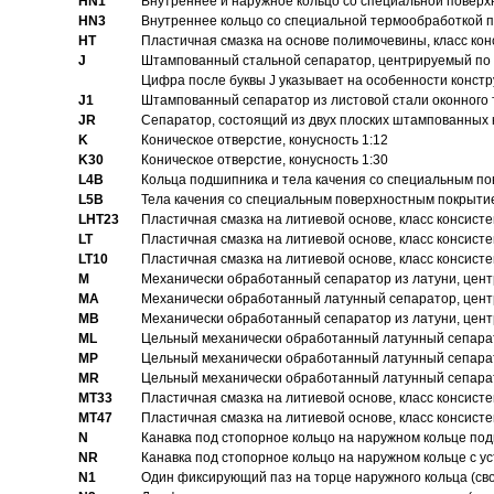
HN1
Bнутреннее и наружное кольцо со специальной поверх
HN3
Внутреннее кольцо со специальной термообработкой 
HT
Пластичная смазка на основе полимочевины, класс конс
J
Штампованный стальной сепаратор, центрируемый по 
Цифра после буквы J указывает на особенности конст
J1
Штампованный сепаратор из листовой стали оконного
JR
Сепаратор, состоящий из двух плоских штампованных
K
Коническое отверстие, конусность 1:12
K30
Коническое отверстие, конусность 1:30
L4B
Кольца подшипника и тела качения со специальным п
L5B
Тела качения со специальным поверхностным покрыти
LHT23
Пластичная смазка на литиевой основе, класс консисте
LT
Пластичная смазка на литиевой основе, класс консисте
LT10
Пластичная смазка на литиевой основе, класс консисте
M
Механически обработанный сепаратор из латуни, цент
MA
Механически обработанный латунный сепаратор, цент
MB
Механически обработанный сепаратор из латуни, цент
ML
Цельный механически обработанный латунный сепарат
MP
Цельный механически обработанный латунный сепарат
MR
Цельный механически обработанный латунный сепарат
MT33
Пластичная смазка на литиевой основе, класс консисте
MT47
Пластичная смазка на литиевой основе, класс консисте
N
Канавка под стопорное кольцо на наружном кольце по
NR
Канавка под стопорное кольцо на наружном кольце с 
N1
Один фиксирующий паз на торце наружного кольца (св