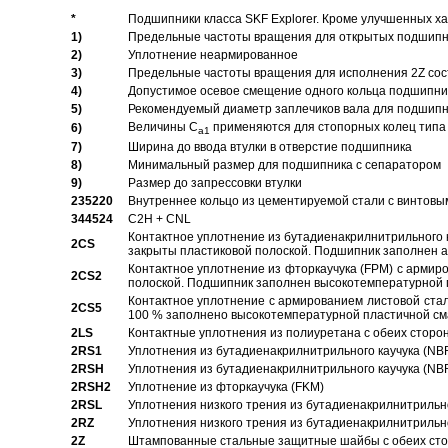
*
Подшипники класса SKF Explorer. Кроме улучшенных х
1)
Предельные частоты вращения для открытых подшипник
2)
Уплотнение неармированное
3)
Предельные частоты вращения для исполнения 2Z сос
4)
Допустимое осевое смещение одного кольца подшипник
5)
Рекомендуемый диаметр заплечиков вала для подшипни
Величины C
применяются для стопорных колец типа 
6)
a1
7)
Ширина до ввода втулки в отверстие подшипника
8)
Минимальный размер для подшипника с сепаратором
9)
Размер до запрессовки втулки
235220
Внутреннее кольцо из цементируемой стали с винтовы
344524
C2H + CNL
Контактное уплотнение из бутадиенакрилнитрильного к
2CS
закрыты пластиковой полоской. Подшипник заполнен 
Контактное уплотнение из фторкаучука (FPM) с армир
2CS2
полоской. Подшипник заполнен высокотемпературной 
Контактное уплотнение с армированием листовой стал
2CS5
100 % заполнено высокотемпературной пластичной см
2LS
Контактные уплотнения из полиуретана с обеих сторо
2RS1
Уплотнения из бутадиенакрилнитрильного каучука (NB
2RSH
Уплотнения из бутадиенакрилнитрильного каучука (NB
2RSH2
Уплотнение из фторкаучука (FKM)
2RSL
Уплотнения низкого трения из бутадиенакрилнитрильн
2RZ
Уплотнения низкого трения из бутадиенакрилнитрильн
2Z
Штампованные стальные защитные шайбы с обеих ст