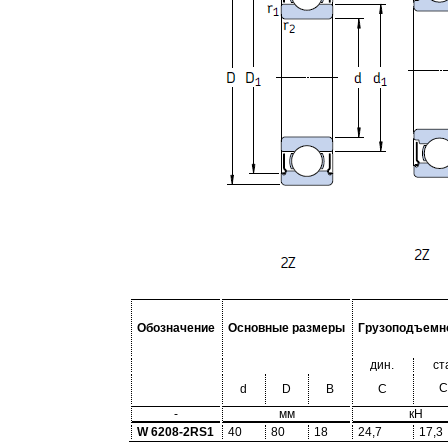
Обозначение
Основные размеры
Грузоподъемн
дин.
ст
C
d
D
B
C
-
мм
кН
W 6208-2RS1
40
80
18
24,7
17,3