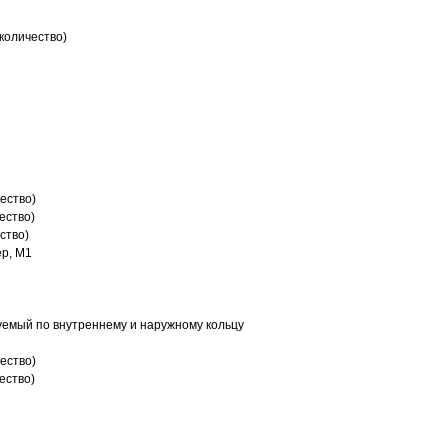
количество)
ество)
ество)
ство)
р, M1
емый по внутреннему и наружному кольцу
ество)
ество)