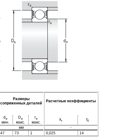
Размеры
Расчетные коэффициенты
сопряженных деталей
d
D
r
a
a
a
k
f
r
0
мин.
макс.
макс.
мм
-
47
73
1
0,025
14