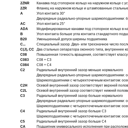
2ZNR
Канавка под стопорное кольцо на наружном кольце с
2ZR
Фланец на наружном кольце и штампованные стальны
A
Угол контакта 30°
Двухрядные радиально-упорные шарикоподшипники: бе
AC
Угол контакта 25°
ADA
Модифицированные канавки под стопорное кольцо в на
B
Угол контакта больше угла контакта стандартного под
B20
Уменьшенный допуск ширины подшипника
C...
Специальный зазор. Двух- или трехзначное число посл
C(J), CC
Два стальных сепаратора оконного типа, внутреннее к
C08
Повышенная точность вращения, соответствует классу 
C083
C08 + C3
C084
C08 + C4
C2
Pадиальный внутренний зазор меньше нормального
Двухрядные радиально-упорные шарикоподшипники: о
Шарикоподшипники с четырехточечным контактом: осе
C2H
Осевой внутренний зазор соответствует верхней поло
C2L
Осевой внутренний зазор соответствует нижней полов
C3
Pадиальный внутренний зазор больше нормального
Двухрядные радиально-упорные шарикоподшипники: ос
Шарикоподшипники с четырехточечным контактом: осе
C4
Pадиальный внутренний зазор больше C3
Шарикоподшипники с четырехточечным контактом: осе
C5
Pадиальный внутренний зазор больше C4
CA
Подшипник универсального исполнения при расположен