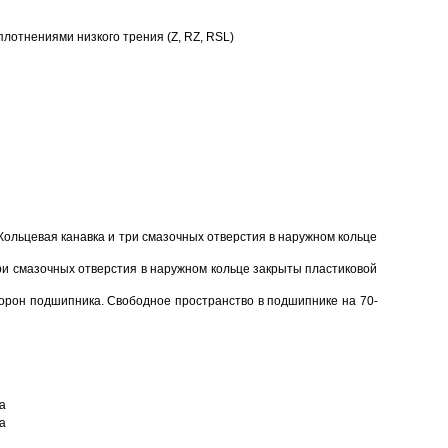
отнениями низкого трения (Z, RZ, RSL)
Кольцевая канавка и три смазочных отверстия в наружном кольце
ри смазочных отверстия в наружном кольце закрыты пластиковой
торон подшипника. Свободное пространство в подшипнике на 70-
а
а