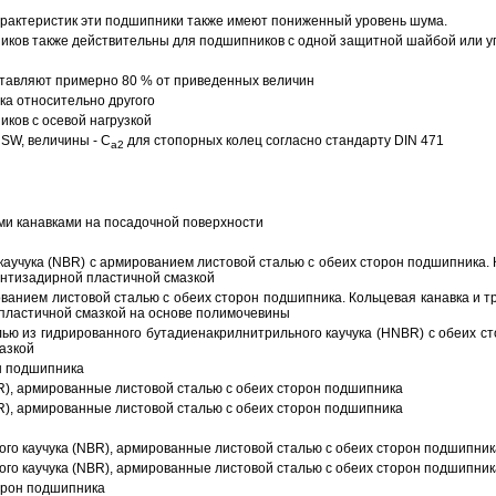
арактеристик эти подшипники также имеют пониженный уровень шума.
ов также действительны для подшипников с одной защитной шайбой или упл
тавляют примерно 80 % от приведенных величин
а относительно другого
ков с осевой нагрузкой
SW, величины - C
для стопорных колец согласно стандарту DIN 471
a2
ми канавками на посадочной поверхности
аучука (NBR) с армированием листовой сталью с обеих сторон подшипника. 
антизадирной пластичной смазкой
ованием листовой сталью с обеих сторон подшипника. Кольцевая канавка и т
пластичной смазкой на основе полимочевины
ью из гидрированного бутадиенакрилнитрильного каучука (HNBR) с обеих с
азкой
н подшипника
R), армированные листовой сталью с обеих сторон подшипника
R), армированные листовой сталью с обеих сторон подшипника
ого каучука (NBR), армированные листовой сталью с обеих сторон подшипник
ого каучука (NBR), армированные листовой сталью с обеих сторон подшипник
орон подшипника