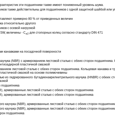
арактеристик эти подшипники также имеют пониженный уровень шума.
ов также действительны для подшипников с одной защитной шайбой или упл
тавляют примерно 80 % от приведенных величин
а относительно другого
ков с осевой нагрузкой
SW, величины - C
для стопорных колец согласно стандарту DIN 471
a2
ми канавками на посадочной поверхности
аучука (NBR) с армированием листовой сталью с обеих сторон подшипника. 
антизадирной пластичной смазкой
ованием листовой сталью с обеих сторон подшипника. Кольцевая канавка и т
пластичной смазкой на основе полимочевины
ью из гидрированного бутадиенакрилнитрильного каучука (HNBR) с обеих с
азкой
н подшипника
R), армированные листовой сталью с обеих сторон подшипника
R), армированные листовой сталью с обеих сторон подшипника
ого каучука (NBR), армированные листовой сталью с обеих сторон подшипник
ого каучука (NBR), армированные листовой сталью с обеих сторон подшипник
орон подшипника