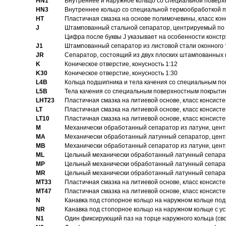
HN1
Bнутреннее и наружное кольцо со специальной поверх
HN3
Внутреннее кольцо со специальной термообработкой 
HT
Пластичная смазка на основе полимочевины, класс конс
J
Штампованный стальной сепаратор, центрируемый по 
Цифра после буквы J указывает на особенности конст
J1
Штампованный сепаратор из листовой стали оконного
JR
Сепаратор, состоящий из двух плоских штампованных
K
Коническое отверстие, конусность 1:12
K30
Коническое отверстие, конусность 1:30
L4B
Кольца подшипника и тела качения со специальным п
L5B
Тела качения со специальным поверхностным покрыти
LHT23
Пластичная смазка на литиевой основе, класс консисте
LT
Пластичная смазка на литиевой основе, класс консисте
LT10
Пластичная смазка на литиевой основе, класс консисте
M
Механически обработанный сепаратор из латуни, цент
MA
Механически обработанный латунный сепаратор, цент
MB
Механически обработанный сепаратор из латуни, цент
ML
Цельный механически обработанный латунный сепарат
MP
Цельный механически обработанный латунный сепарат
MR
Цельный механически обработанный латунный сепарат
MT33
Пластичная смазка на литиевой основе, класс консисте
MT47
Пластичная смазка на литиевой основе, класс консисте
N
Канавка под стопорное кольцо на наружном кольце по
NR
Канавка под стопорное кольцо на наружном кольце с 
N1
Один фиксирующий паз на торце наружного кольца (св