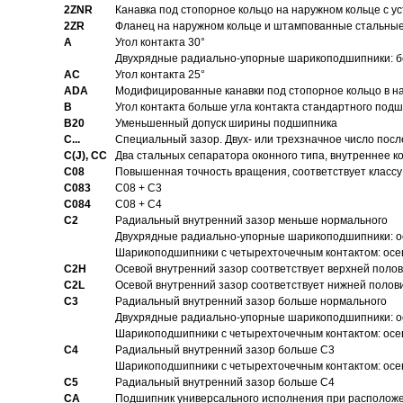
2ZNR
Канавка под стопорное кольцо на наружном кольце с
2ZR
Фланец на наружном кольце и штампованные стальны
A
Угол контакта 30°
Двухрядные радиально-упорные шарикоподшипники: бе
AC
Угол контакта 25°
ADA
Модифицированные канавки под стопорное кольцо в на
B
Угол контакта больше угла контакта стандартного под
B20
Уменьшенный допуск ширины подшипника
C...
Специальный зазор. Двух- или трехзначное число посл
C(J), CC
Два стальных сепаратора оконного типа, внутреннее к
C08
Повышенная точность вращения, соответствует классу 
C083
C08 + C3
C084
C08 + C4
C2
Pадиальный внутренний зазор меньше нормального
Двухрядные радиально-упорные шарикоподшипники: о
Шарикоподшипники с четырехточечным контактом: осе
C2H
Осевой внутренний зазор соответствует верхней поло
C2L
Осевой внутренний зазор соответствует нижней полов
C3
Pадиальный внутренний зазор больше нормального
Двухрядные радиально-упорные шарикоподшипники: ос
Шарикоподшипники с четырехточечным контактом: осе
C4
Pадиальный внутренний зазор больше C3
Шарикоподшипники с четырехточечным контактом: осе
C5
Pадиальный внутренний зазор больше C4
CA
Подшипник универсального исполнения при расположен