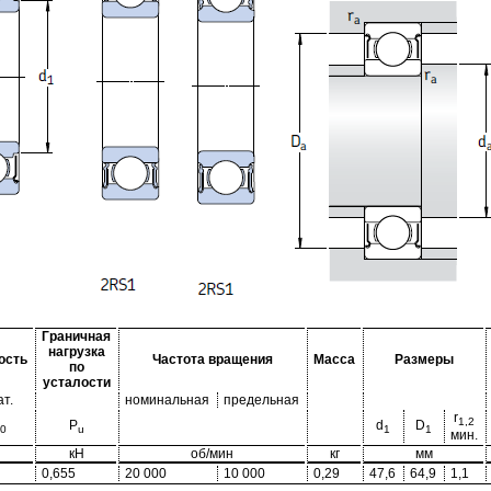
Граничная
нагрузка
ость
Частота вращения
Масса
Размеры
по
усталости
ат.
номинальная
предельная
r
1,2
P
d
D
0
u
1
1
мин.
кН
об/мин
кг
мм
0,655
20 000
10 000
0,29
47,6
64,9
1,1