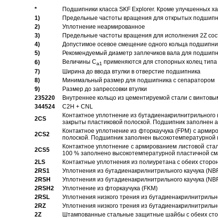
*
Подшипники класса SKF Explorer. Кроме улучшенных х
1)
Предельные частоты вращения для открытых подшипник
2)
Уплотнение неармированное
3)
Предельные частоты вращения для исполнения 2Z сос
4)
Допустимое осевое смещение одного кольца подшипник
5)
Рекомендуемый диаметр заплечиков вала для подшипни
Величины C
применяются для стопорных колец типа 
6)
a1
7)
Ширина до ввода втулки в отверстие подшипника
8)
Минимальный размер для подшипника с сепаратором
9)
Размер до запрессовки втулки
235220
Внутреннее кольцо из цементируемой стали с винтовы
344524
C2H + CNL
Контактное уплотнение из бутадиенакрилнитрильного к
2CS
закрыты пластиковой полоской. Подшипник заполнен 
Контактное уплотнение из фторкаучука (FPM) с армир
2CS2
полоской. Подшипник заполнен высокотемпературной 
Контактное уплотнение с армированием листовой стал
2CS5
100 % заполнено высокотемпературной пластичной см
2LS
Контактные уплотнения из полиуретана с обеих сторо
2RS1
Уплотнения из бутадиенакрилнитрильного каучука (NB
2RSH
Уплотнения из бутадиенакрилнитрильного каучука (NB
2RSH2
Уплотнение из фторкаучука (FKM)
2RSL
Уплотнения низкого трения из бутадиенакрилнитрильн
2RZ
Уплотнения низкого трения из бутадиенакрилнитрильн
2Z
Штампованные стальные защитные шайбы с обеих ст