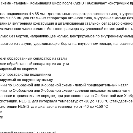
схеме «тандем». Комбинация цифр после букв DT обозначает конструкцию п
ия подшипника d < 65 мм - два стальных сепаратора оконного типа, внутрен
ка d > 65 мм: два стальных сепаратора оконного типа, внутреннее кольцо б
анная внутренняя конструкция и штампованный стальной сепаратор оконног
увеличенное число роликов большего размера с улучшенной геометрией конта
ольцо без бортов, направляющее кольцо, центрируемое по внутреннему кольц
аратор из латуни, удерживающие борта на внутреннем кольце, направляющ
ески обработанный сепаратор из стали
ески обработанный сепаратор из латуни
трируемый по шарикам
ого пространства подшипника
рируемый по наружному кольцу
ии по О-образной или Х-образной схеме - легкий предварительный натяг
ии по О-образной или Х-образной схеме - средний предварительный натяг
ановки в произвольном порядке; при расположении по О-образ-ной или Х-об
истенции. NLGI 2, для интервала температур от -30 до +150 °C (стандартное
истенции NLGI 2, для диапазона температур от -40 до +150 °C
ли
ли