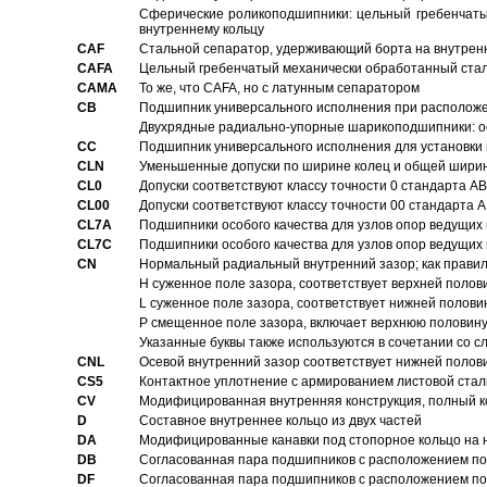
Сферические роликоподшипники: цельный гребенчаты
внутреннему кольцу
CAF
Стальной сепаратор, удерживающий борта на внутренн
CAFA
Цельный гребенчатый механически обработанный стал
CAMA
То же, что CAFA, но с латунным сепаратором
CB
Подшипник универсального исполнения при расположен
Двухрядные радиально-упорные шарикоподшипники: о
CC
Подшипник универсального исполнения для установки 
CLN
Уменьшенные допуски по ширине колец и общей ширине
CL0
Допуски соответствуют классу точности 0 стандарта 
CL00
Допуски соответствуют классу точности 00 стандарта
CL7A
Подшипники особого качества для узлов опор ведущих
CL7C
Подшипники особого качества для узлов опор ведущих
CN
Hормальный радиальный внутренний зазор; как правил
H суженное поле зазора, соответствует верхней полов
L суженное поле зазора, соответствует нижней полови
P смещенное поле зазора, включает верхнюю половину
Указанные буквы также используются в сочетании со с
CNL
Осевой внутренний зазор соответствует нижней полов
CS5
Контактное уплотнение с армированием листовой стал
CV
Модифицированная внутренняя конструкция, полный к
D
Составное внутреннее кольцо из двух частей
DA
Модифицированные канавки под стопорное кольцо на н
DB
Согласованная пара подшипников с расположением по 
DF
Согласованная пара подшипников с расположением по 