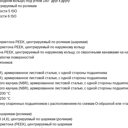
одном кольце) под углом 180° друг к другу
трируемый по роликам
ости 5 ISO
ости 6 ISO
иркетона PEEK, центрируемый по роликам (шарикам)
ркетона PEEK, центрируемый по наружному кольцу
а PEEK, центрируемый по наружному кольцу, со смазочными канавками на н
аботки поверхностей
ипников
R), армированное листовой сталью, с одной стороны подшипника
R), армированное листовой сталью, с одной стороны подшипника
го каучука (NBR), армированное листовой сталью, с одной стороны подшипн
го каучука (NBR), армированное листовой сталью, с одной стороны подшипн
200 °C
250 °C
ину спаренных подшипников с расположением по схемам О-образной или «т
 шарикам (роликам)
 (4,6), центрируемый по шарикам (роликам)
ркетона (PEEK), центрируемый по шарикам