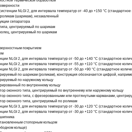
ностной термической обработкой
поверхности
истенции NLGI 2, для интервала температур от -40 до +150 °C (стандартное 
роликам (шарикам), незакаленный
рукции сепаратора
 типа, центрируемый по шарикам
 колец, центрируемый по шарикам
оверхностным покрытием
ем
нции NLGI 2, для интервала температур от -50 до +140 °C (стандартное колич
нции NLGI 2, для интервала температур от -55 до +110 °C (стандартное колич
нции NLGI 2, для интервала температур от -50 до +90 °C (стандартное количе
рируемый по шарикам (роликам), конструкция обозначается цифрой, наприме
рируемый по наружному кольцу
рированный по внутреннему кольцу
ор оконного типа, центрируемый по внутреннему или наружному кольцу
ор оконного типа, с фрезерованными или протянутыми карманами, центриру
ор оконного типа, центрируемый по роликам
нции NLGI 3, для интервала температур от -30 до +120 °C (стандартное колич
нции NLGI 2, для интервала температур от -30 до +110 °C (стандартное колич
дшипника
установленным стопорным кольцом
ободном кольце)