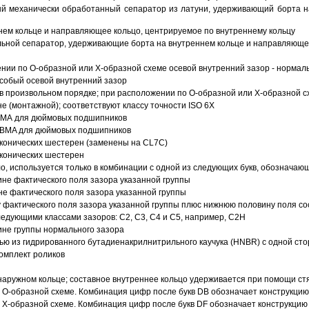
й механически обработанный сепаратор из латуни, удерживающий борта н
ем кольце и направляющее кольцо, центрируемое по внутреннему кольцу
ьной сепаратор, удерживающие борта на внутреннем кольце и направляющее
ии по О-образной или Х-образной схеме осевой внутренний зазор - нормал
собый осевой внутренний зазор
в произвольном порядке; при расположении по О-образной или Х-образной сх
 (монтажной); соответствуют классу точности ISO 6X
АВМА для дюймовых подшипников
 ABMA для дюймовых подшипников
 конических шестерен (заменены на CL7C)
 конических шестерен
о, используется только в комбинации с одной из следующих букв, обозначаю
ине фактического поля зазора указанной группы
не фактического поля зазора указанной группы
 фактического поля зазора указанной группы плюс нижнюю половину поля со
ледующими классами зазоров: С2, C3, С4 и С5, например, С2Н
ине группы нормального зазора
ью из гидрированного бутадиенакрилнитрильного каучука (HNBR) с одной ст
омплект роликов
аружном кольце; составное внутреннее кольцо удерживается при помощи ст
О-образной схеме. Комбинация цифр после букв DB обозначает конструкцию
Х-образной схеме. Комбинация цифр после букв DF обозначает конструкцию 