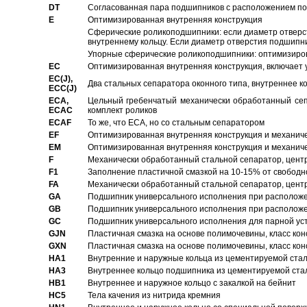
DT
Согласованная пара подшипников с расположением по 
E
Оптимизированная внутренняя конструкция
Сферические роликоподшипники: если диаметр отверст
внутреннему кольцу. Если диаметр отверстия подшипни
Упорные сферические роликоподшипники: оптимизиров
EC
Oптимизированная внутренняя конструкция, включает 
EC(J),
Два стальных сепаратора оконного типа, внутреннее к
ECC(J)
ECA,
Цельный гребенчатый механически обработанный сеп
ECAC
комплект роликов
ECAF
То же, что ECA, но со стальным сепаратором
EF
Оптимизированная внутренняя конструкция и механич
EM
Оптимизированная внутренняя конструкция и механич
F
Механически обработанный стальной сепаратор, цен
F1
Заполнение пластичной смазкой на 10-15% от свободн
FA
Механически обработанный стальной сепаратор, цент
GA
Подшипник универсального исполнения при расположен
GB
Подшипник универсального исполнения при расположен
GC
Подшипник универсального исполнения для парной уст
GJN
Пластичная смазка на основе полимочевины, класс конс
GXN
Пластичная смазка на основе полимочевины, класс конс
HA1
Внутренние и наружные кольца из цементируемой ста
HA3
Bнутреннее кольцо подшипника из цементируемой ста
HB1
Bнутреннее и наружное кольцо с закалкой на бейнит
HC5
Тела качения из нитрида кремния