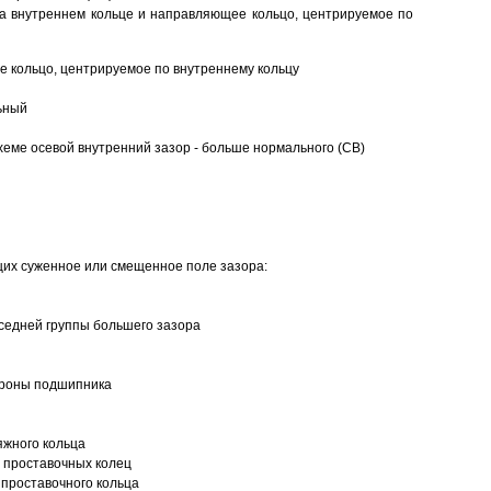
а внутреннем кольце и направляющее кольцо, центрируемое по
 кольцо, центрируемое по внутреннему кольцу
ьный
еме осевой внутренний зазор - больше нормального (CB)
щих суженное или смещенное поле зазора:
седней группы большего зазора
ороны подшипника
яжного кольца
 проставочных колец
проставочного кольца