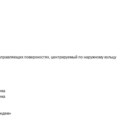
аправляющих поверхностях, центрируемый по наружному кольцу
ика
ика
андем»