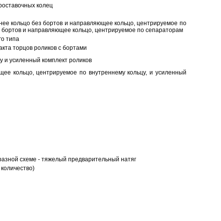
роставочных колец
нее кольцо без бортов и направляющее кольцо, центрируемое по
ез бортов и направляющее кольцо, центрируемое по сепараторам
о типа
кта торцов роликов с бортами
у и усиленный комплект роликов
ее кольцо, центрируемое по внутреннему кольцу, и усиленный
разной схеме - тяжелый предварительный натяг
 количество)