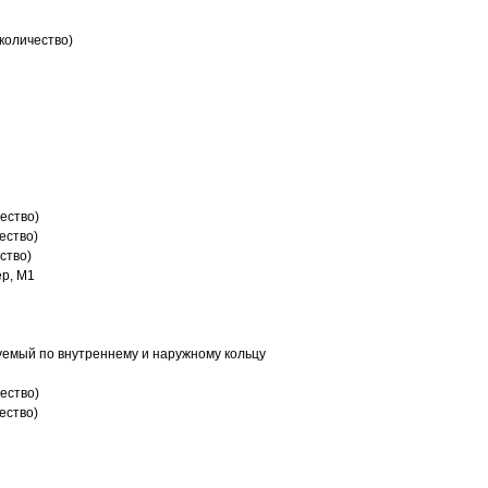
количество)
ество)
ество)
ство)
р, M1
емый по внутреннему и наружному кольцу
ество)
ество)