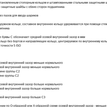
 установленным стопорным кольцом и штампованными стальными защитными 
е защитные шайбы с обеих сторон подшипника
з пазов для ввода шариков
ружном кольце; составное внутреннее кольцо удерживается при помощи стяж
шипника
е буквы С обозначает средний осевой внутренний зазор в мкм
ольцо без бортов и направляющее кольцо, центрируемое по внутреннему кол
точности 5 ISO
севой внутренний зазор меньше нормального
вой внутренний зазор меньше нормального
вине группы C2
ине группы C2
евой внутренний зазор больше нормального
вой внутренний зазор больше нормального
вой внутренний зазор больше C3
ии по О-образной или Х-образной схеме осевой внутренний зазор - меньше