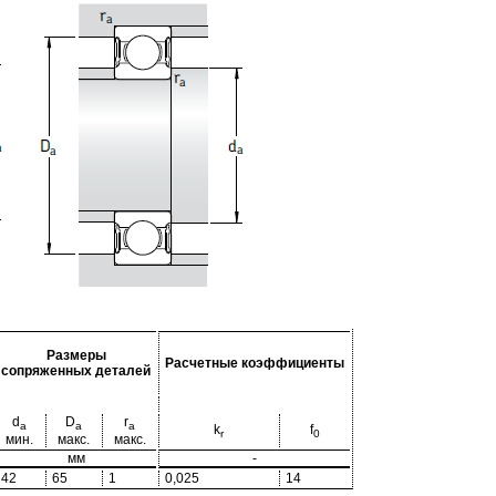
Размеры
Расчетные коэффициенты
сопряженных деталей
d
D
r
a
a
a
k
f
r
0
мин.
макс.
макс.
мм
-
42
65
1
0,025
14