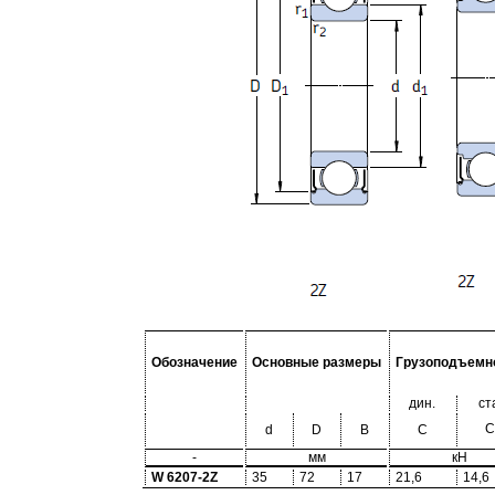
Обозначение
Основные размеры
Грузоподъемн
дин.
ст
C
d
D
B
C
-
мм
кН
W 6207-2Z
35
72
17
21,6
14,6