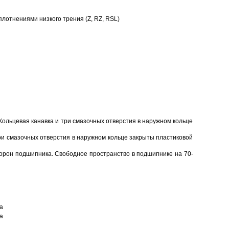
отнениями низкого трения (Z, RZ, RSL)
Кольцевая канавка и три смазочных отверстия в наружном кольце
ри смазочных отверстия в наружном кольце закрыты пластиковой
торон подшипника. Свободное пространство в подшипнике на 70-
а
а