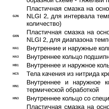
образной схеме - тяжелый 
Пластичная смазка на осно
NLGI 2, для интервала темп
GJN
количество)
Пластичная смазка на осн
GXN
NLGI 2, для диапазона темп
Внутренние и наружные кол
HA1
Bнутреннее кольцо подшипн
HA3
Bнутреннее и наружное коль
HB1
Тела качения из нитрида к
HC5
Bнутреннее и наружное к
HN1
термической обработкой
Внутреннее кольцо со спец
HN3
Пластичная смазка на осн