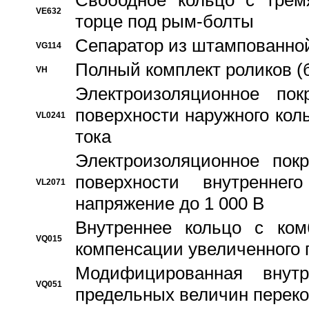
Свободное кольцо с трем
VE632
торце под рым-болты
Сепаратор из штампованной
VG114
Полный комплект роликов (
VH
Электроизоляционное по
поверхности наружного коль
VL0241
тока
Электроизоляционное пок
поверхности внутреннег
VL2071
напряжение до 1 000 В
Bнутреннее кольцо с ком
VQ015
компенсации увеличенного 
Модифицированная внут
VQ051
предельных величин переко