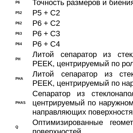
Точность размеров и биения
P6
P5 + C2
P52
P6 + C2
P62
P6 + C3
P63
P6 + C4
P64
Литой сепаратор из стек
PH
PEEK, центрируемый по ро
Литой сепаратор из стек
PHA
PEEK, центрируемый по на
Сепаратор из стеклонапо
центрируемый по наружном
PHAS
направляющих поверхностя
Оптимизированные геомет
Q
поверхностей