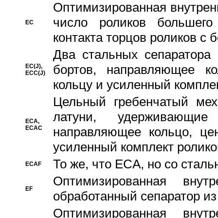
Oптимизированная внутренн
число роликов большего
EC
контакта торцов роликов с 
Два стальных сепаратора 
бортов, направляющее ко
EC(J),
ECC(J)
кольцу и усиленный компле
Цельный гребенчатый мех
латуни, удерживающи
ECA,
ECAC
направляющее кольцо, цен
усиленный комплект ролико
То же, что ECA, но со стал
ECAF
Оптимизированная внут
EF
обработанный сепаратор из
Оптимизированная внут