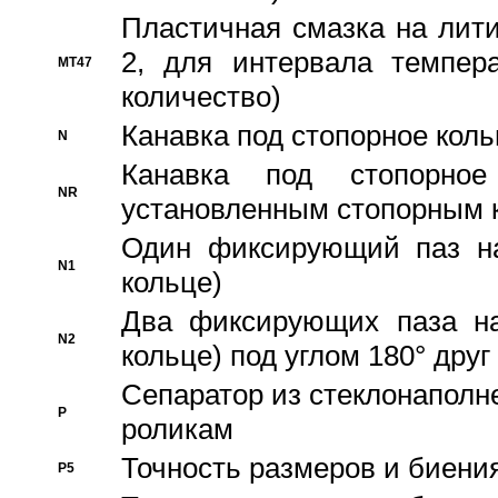
Пластичная смазка на лити
2, для интервала темпера
MT47
количество)
Канавка под стопорное кол
N
Канавка под стопорно
NR
установленным стопорным 
Один фиксирующий паз на
N1
кольце)
Два фиксирующих паза на
N2
кольце) под углом 180° друг 
Cепаратор из стеклонаполн
P
роликам
Точность размеров и биения
P5