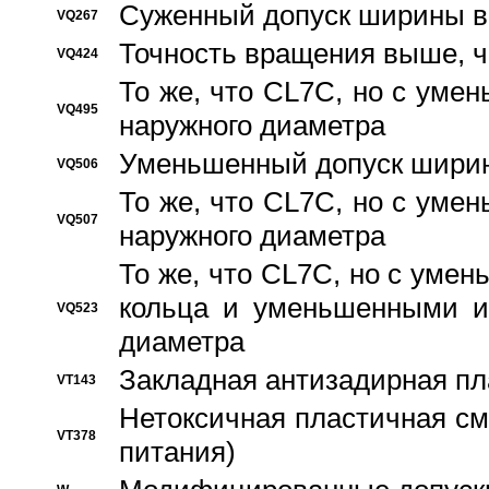
Суженный допуск ширины вн
VQ267
Точность вращения выше, 
VQ424
То же, что CL7C, но с ум
VQ495
наружного диаметра
Уменьшенный допуск ширин
VQ506
То же, что CL7C, но с ум
VQ507
наружного диаметра
То же, что CL7C, но с уме
кольца и уменьшенными и
VQ523
диаметра
Закладная антизадирная пл
VT143
Нетоксичная пластичная сма
VT378
питания)