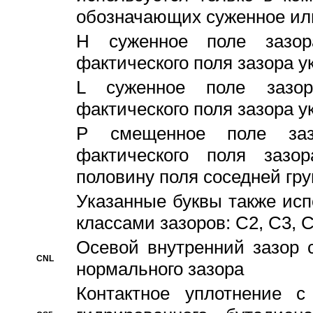
обозначающих суженное ил
H суженное поле зазора
фактического поля зазора у
L суженное поле зазор
фактического поля зазора у
P смещенное поле заз
фактического поля заз
половину поля соседней гр
Указанные буквы также ис
классами зазоров: С2, C3, 
Осевой внутренний зазор 
CNL
нормального зазора
Контактное уплотнение 