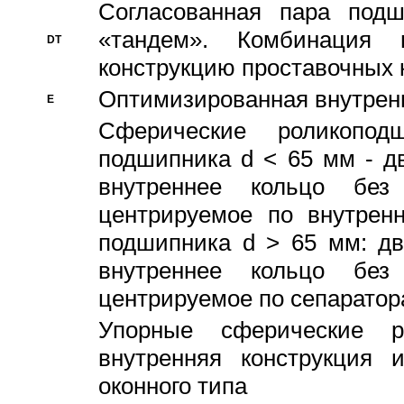
Согласованная пара под
«тандем». Комбинация
DT
конструкцию проставочных 
Оптимизированная внутрен
E
Сферические роликопод
подшипника d < 65 мм - дв
внутреннее кольцо без
центрируемое по внутренн
подшипника d > 65 мм: дв
внутреннее кольцо без
центрируемое по сепарато
Упорные сферические ро
внутренняя конструкция 
оконного типа