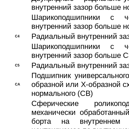
внутренний зазор больше н
Шарикоподшипники с че
внутренний зазор больше н
Pадиальный внутренний за
C4
Шарикоподшипники с че
внутренний зазор больше C
Pадиальный внутренний за
C5
Подшипник универсального
образной или Х-образной с
CA
нормального (CB)
Сферические роликопо
механически обработанный
борта на внутреннем 