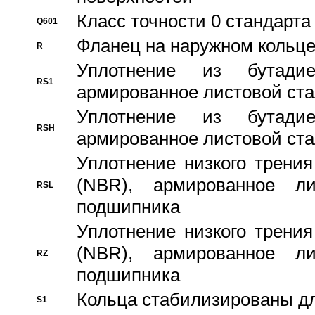
Класс точности 0 стандар
Q601
Фланец на наружном кольц
R
Уплотнение из бутадие
RS1
армированное листовой ста
Уплотнение из бутадие
RSH
армированное листовой ста
Уплотнение низкого трения
(NBR), армированное л
RSL
подшипника
Уплотнение низкого трения
(NBR), армированное л
RZ
подшипника
Кольца стабилизированы дл
S1