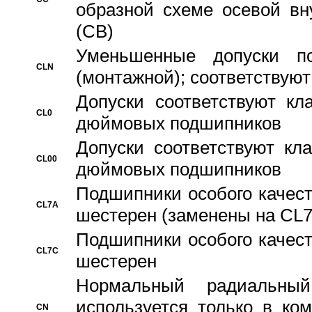
образной схеме осевой вн
(CB)
Уменьшенные допуски 
CLN
(монтажной); соответствуют
Допуски соответствуют кл
CL0
дюймовых подшипников
Допуски соответствуют кл
CL00
дюймовых подшипников
Подшипники особого качест
CL7A
шестерен (заменены на CL
Подшипники особого качест
CL7C
шестерен
Hормальный радиальный
используется только в ко
CN