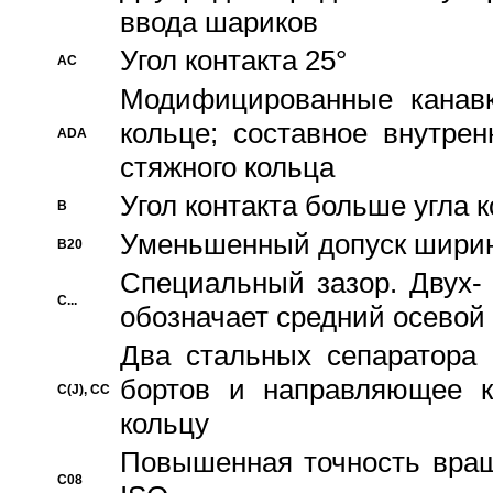
ввода шариков
Угол контакта 25°
AC
Модифицированные канавк
кольце; составное внутре
ADA
стяжного кольца
Угол контакта больше угла 
B
Уменьшенный допуск шири
B20
Специальный зазор. Двух-
C...
обозначает средний осевой
Два стальных сепаратора 
бортов и направляющее к
C(J), CC
кольцу
Повышенная точность враще
C08