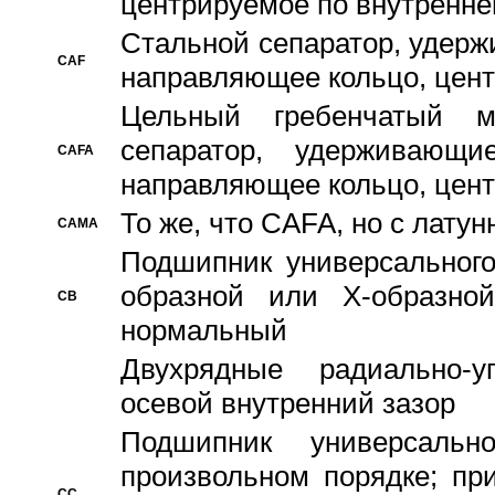
центрируемое по внутренне
Стальной сепаратор, удерж
CAF
направляющее кольцо, цент
Цельный гребенчатый м
сепаратор, удерживающ
CAFA
направляющее кольцо, цент
То же, что CAFA, но с лату
CAMA
Подшипник универсального
образной или Х-образно
CB
нормальный
Двухрядные радиально-
осевой внутренний зазор
Подшипник универсальн
произвольном порядке; пр
CC