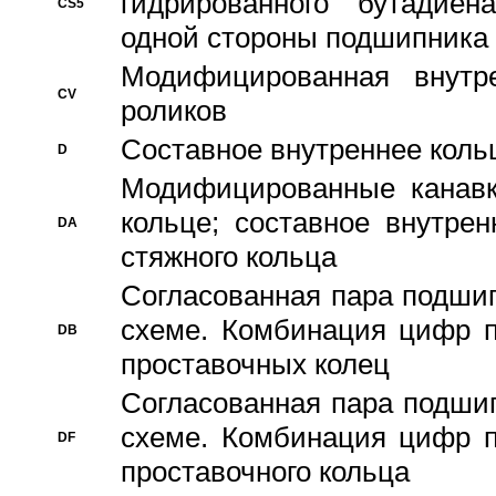
гидрированного бутадиен
CS5
одной стороны подшипника
Модифицированная внутре
CV
роликов
Составное внутреннее кольц
D
Модифицированные канавк
кольце; составное внутре
DA
стяжного кольца
Согласованная пара подши
схеме. Комбинация цифр п
DB
проставочных колец
Согласованная пара подши
схеме. Комбинация цифр п
DF
проставочного кольца