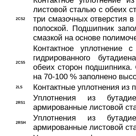
Контактное уплотнение и
листовой сталью с обеих с
три смазочных отверстия в
2CS2
полоской. Подшипник запо
смазкой на основе полимо
Контактное уплотнение 
гидрированного бутадиен
2CS5
обеих сторон подшипника.
на 70-100 % заполнено выс
Контактные уплотнения из 
2LS
Уплотнения из бутадие
2RS1
армированные листовой ста
Уплотнения из бутадие
2RSH
армированные листовой ста