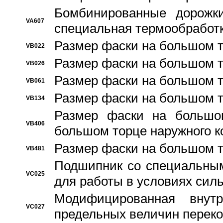
Бомбинированные дорожк
VA607
специальная термообработ
Размер фаски на большом т
VB022
Размер фаски на большом т
VB026
Размер фаски на большом т
VB061
Размер фаски на большом т
VB134
Размер фаски на большо
VB406
большом торце наружного к
Размер фаски на большом т
VB481
Подшипник со специальным
VC025
для работы в условиях сил
Модифицированная внут
VC027
предельных величин переко