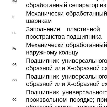
EM
обработанный сепаратор из
Механически обработанный
F
шарикам
Заполнение пластичной
F1
пространства подшипника
Механически обработанный
FA
наружному кольцу
Подшипник универсального
GA
образной или Х-образной сх
Подшипник универсального
GB
образной или Х-образной с
Подшипник универсального
произвольном порядке; пр
GC