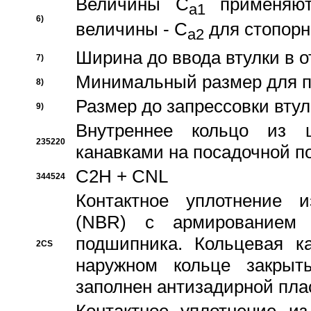
Величины C
применяют
a1
6)
величины - C
для стопорн
a2
Ширина до ввода втулки в 
7)
Минимальный размер для п
8)
Размер до запрессовки втул
9)
Внутреннее кольцо из 
235220
канавками на посадочной п
C2H + CNL
344524
Контактное уплотнение и
(NBR) с армированием 
подшипника. Кольцевая к
2CS
наружном кольце закрыт
заполнен антизадирной пла