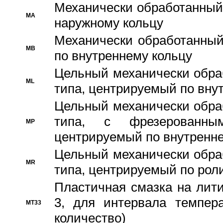
Механически обработанный
MA
наружному кольцу
Механически обработанный
MB
по внутреннему кольцу
Цельный механически обра
ML
типа, центрируемый по вну
Цельный механически обра
типа, с фрезерованны
MP
центрируемый по внутренне
Цельный механически обра
MR
типа, центрируемый по рол
Пластичная смазка на лити
3, для интервала темпера
MT33
количество)