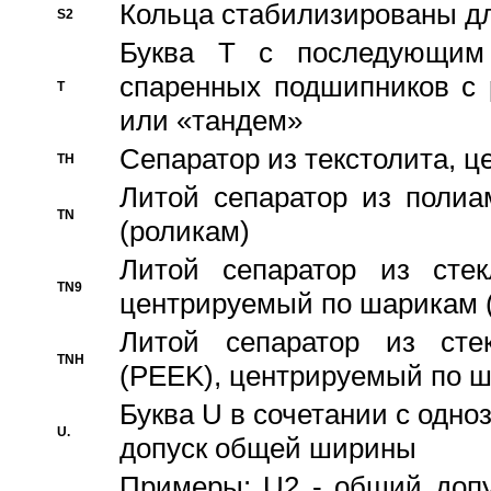
Кольца стабилизированы дл
S2
Буква T с последующим
спаренных подшипников с 
T
или «тандем»
Сепаратор из текстолита, 
TH
Литой сепаратор из полиа
TN
(роликам)
Литой сепаратор из стекл
TN9
центрируемый по шарикам 
Литой сепаратор из стек
TNH
(PEEK), центрируемый по 
Буква U в сочетании с одн
U.
допуск общей ширины
Примеры: U2 - общий допу