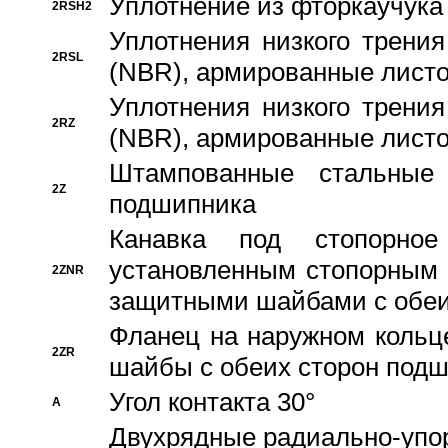
Уплотнение из фторкаучука
2RSH2
Уплотнения низкого трения
2RSL
(NBR), армированные листо
Уплотнения низкого трения
2RZ
(NBR), армированные листо
Штампованные стальные
2Z
подшипника
Канавка под стопорно
установленным стопорным
2ZNR
защитными шайбами с обеи
Фланец на наружном кольц
2ZR
шайбы с обеих сторон под
Угол контакта 30°
A
Двухрядные радиально-упо