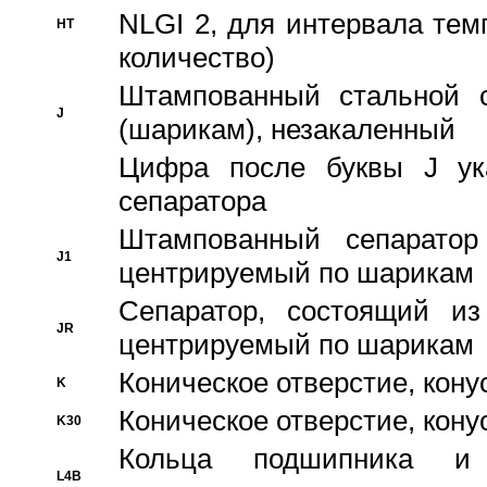
NLGI 2, для интервала темп
HT
количество)
Штампованный стальной с
J
(шарикам), незакаленный
Цифра после буквы J ука
сепаратора
Штампованный сепаратор
J1
центрируемый по шарикам
Сепаратор, состоящий из
JR
центрируемый по шарикам
Коническое отверстие, кону
K
Коническое отверстие, кону
K30
Кольца подшипника и
L4B