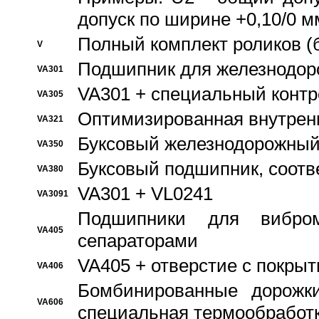
допуск по ширине +0,10/0 м
Полный комплект роликов (
V
Подшипник для железнодор
VA301
VA301 + специальный контр
VA305
Оптимизированная внутрен
VA321
Буксовый железнодорожный
VA350
Буксовый подшипник, соотв
VA380
VA301 + VL0241
VA3091
Подшипники для вибром
VA405
сепараторами
VA405 + отверстие с покры
VA406
Бомбинированные дорожк
VA606
специальная термообработ