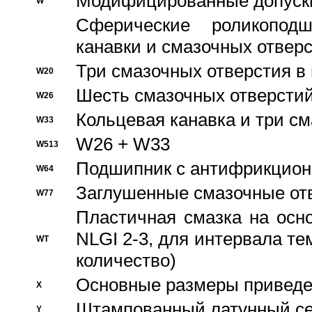
Модифицированные допуски
W
Сферические роликопод
канавки и смазочных отвер
Три смазочных отверстия в
W20
Шесть смазочных отверстий
W26
Кольцевая канавка и три с
W33
W26 + W33
W513
Подшипник с антифрикционн
W64
Заглушенные смазочные от
W77
Пластичная смазка на осн
NLGI 2-3, для интервала те
WT
количество)
Основные размеры приведен
X
Штампованный латунный се
Y