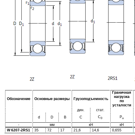
Граничная
нагрузка
Обозначение
Основные размеры
Грузоподъемность
по
усталости
дин.
стат.
C
P
d
D
B
C
0
u
-
мм
кН
кН
W 6207-2RS1
35
72
17
21,6
14,6
0,655