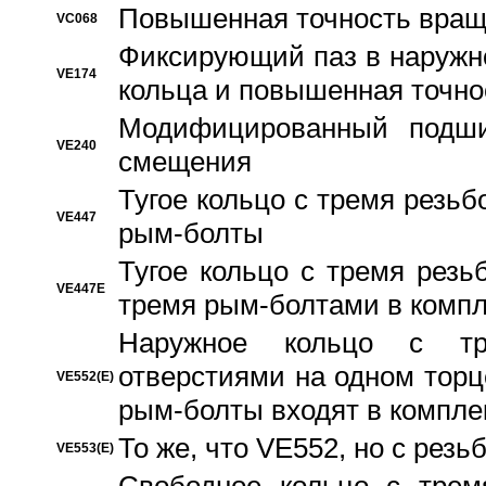
Повышенная точность вращ
VC068
Фиксирующий паз в наружн
VE174
кольца и повышенная точн
Модифицированный подши
VE240
смещения
Тугое кольцо с тремя резь
VE447
рым-болты
Тугое кольцо с тремя рез
VE447E
тремя рым-болтами в компл
Наружное кольцо с тр
отверстиями на одном торце
VE552(E)
рым-болты входят в компле
То же, что VE552, но с рез
VE553(E)