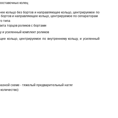
роставочных колец
нее кольцо без бортов и направляющее кольцо, центрируемое по
ез бортов и направляющее кольцо, центрируемое по сепараторам
о типа
кта торцов роликов с бортами
у и усиленный комплект роликов
ее кольцо, центрируемое по внутреннему кольцу, и усиленный
разной схеме - тяжелый предварительный натяг
 количество)