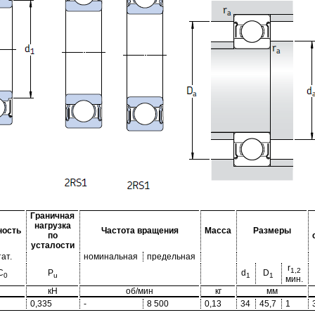
Граничная
нагрузка
ность
Частота вращения
Масса
Размеры
по
усталости
тат.
номинальная
предельная
r
1,2
C
P
d
D
0
u
1
1
мин.
кН
об/мин
кг
мм
0,335
-
8 500
0,13
34
45,7
1