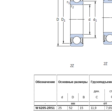
Обозначение
Основные размеры
Грузоподъем
дин.
с
d
D
B
C
-
мм
кН
W 6205-2RS1
25
52
15
11,9
7,65