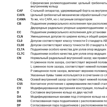
Сферические роликоподшипники: цельный гребенчаты
внутреннему кольцу
CAF
Стальной сепаратор, удерживающий борта на внутренн
CAFA
Цельный гребенчатый механически обработанный стал
CAMA
То же, что CAFA, но с латунным сепаратором
CB
Подшипник универсального исполнения при расположен
Двухрядные радиально-упорные шарикоподшипники: о
CC
Подшипник универсального исполнения для установки 
CLN
Уменьшенные допуски по ширине колец и общей ширине
CL0
Допуски соответствуют классу точности 0 стандарта 
CL00
Допуски соответствуют классу точности 00 стандарта
CL7A
Подшипники особого качества для узлов опор ведущих
CL7C
Подшипники особого качества для узлов опор ведущих
CN
Hормальный радиальный внутренний зазор; как правил
H суженное поле зазора, соответствует верхней полов
L суженное поле зазора, соответствует нижней полови
P смещенное поле зазора, включает верхнюю половину
Указанные буквы также используются в сочетании со с
CNL
Осевой внутренний зазор соответствует нижней полов
CS5
Контактное уплотнение с армированием листовой стал
CV
Модифицированная внутренняя конструкция, полный к
D
Составное внутреннее кольцо из двух частей
DA
Модифицированные канавки под стопорное кольцо на н
DB
Согласованная пара подшипников с расположением по 
DF
Согласованная пара подшипников с расположением по 