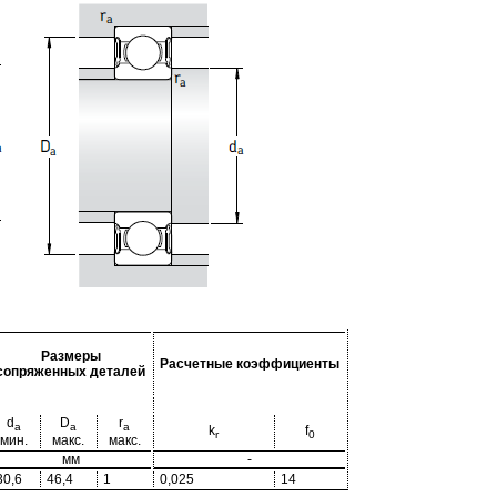
Размеры
Расчетные коэффициенты
сопряженных деталей
d
D
r
a
a
a
k
f
r
0
мин.
макс.
макс.
мм
-
30,6
46,4
1
0,025
14