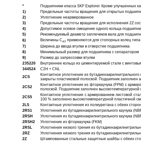
*
Подшипники класса SKF Explorer. Кроме улучшенных х
1)
Предельные частоты вращения для открытых подшипник
2)
Уплотнение неармированное
3)
Предельные частоты вращения для исполнения 2Z сос
4)
Допустимое осевое смещение одного кольца подшипник
5)
Рекомендуемый диаметр заплечиков вала для подшипни
Величины C
применяются для стопорных колец типа 
6)
a1
7)
Ширина до ввода втулки в отверстие подшипника
8)
Минимальный размер для подшипника с сепаратором
9)
Размер до запрессовки втулки
235220
Внутреннее кольцо из цементируемой стали с винтовы
344524
C2H + CNL
Контактное уплотнение из бутадиенакрилнитрильного к
2CS
закрыты пластиковой полоской. Подшипник заполнен 
Контактное уплотнение из фторкаучука (FPM) с армир
2CS2
полоской. Подшипник заполнен высокотемпературной 
Контактное уплотнение с армированием листовой стал
2CS5
100 % заполнено высокотемпературной пластичной см
2LS
Контактные уплотнения из полиуретана с обеих сторо
2RS1
Уплотнения из бутадиенакрилнитрильного каучука (NB
2RSH
Уплотнения из бутадиенакрилнитрильного каучука (NB
2RSH2
Уплотнение из фторкаучука (FKM)
2RSL
Уплотнения низкого трения из бутадиенакрилнитрильн
2RZ
Уплотнения низкого трения из бутадиенакрилнитрильн
2Z
Штампованные стальные защитные шайбы с обеих ст