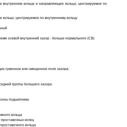
а внутреннем кольце и направляющее кольцо, центрируемое по
 кольцо, центрируемое по внутреннему кольцу
ьный
еме осевой внутренний зазор - больше нормального (CB)
щих суженное или смещенное поле зазора:
седней группы большего зазора
ороны подшипника
яжного кольца
 проставочных колец
проставочного кольца