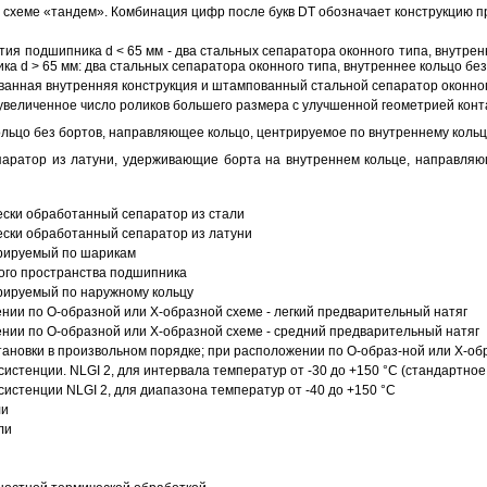
схеме «тандем». Комбинация цифр после букв DT обозначает конструкцию п
ия подшипника d < 65 мм - два стальных сепаратора оконного типа, внутрен
ка d > 65 мм: два стальных сепаратора оконного типа, внутреннее кольцо б
анная внутренняя конструкция и штампованный стальной сепаратор оконног
увеличенное число роликов большего размера с улучшенной геометрией конта
ольцо без бортов, направляющее кольцо, центрируемое по внутреннему кольц
аратор из латуни, удерживающие борта на внутреннем кольце, направляющ
ески обработанный сепаратор из стали
ески обработанный сепаратор из латуни
трируемый по шарикам
ого пространства подшипника
рируемый по наружному кольцу
ии по О-образной или Х-образной схеме - легкий предварительный натяг
ии по О-образной или Х-образной схеме - средний предварительный натяг
ановки в произвольном порядке; при расположении по О-образ-ной или Х-об
истенции. NLGI 2, для интервала температур от -30 до +150 °C (стандартное
истенции NLGI 2, для диапазона температур от -40 до +150 °C
ли
ли