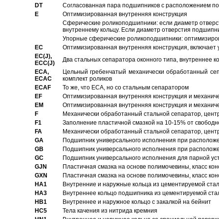
DT
Согласованная пара подшипников с расположением по 
E
Оптимизированная внутренняя конструкция
Сферические роликоподшипники: если диаметр отверст
внутреннему кольцу. Если диаметр отверстия подшипни
Упорные сферические роликоподшипники: оптимизиров
EC
Oптимизированная внутренняя конструкция, включает 
EC(J),
Два стальных сепаратора оконного типа, внутреннее к
ECC(J)
ECA,
Цельный гребенчатый механически обработанный сеп
ECAC
комплект роликов
ECAF
То же, что ECA, но со стальным сепаратором
EF
Оптимизированная внутренняя конструкция и механич
EM
Оптимизированная внутренняя конструкция и механич
F
Механически обработанный стальной сепаратор, цен
F1
Заполнение пластичной смазкой на 10-15% от свободн
FA
Механически обработанный стальной сепаратор, цент
GA
Подшипник универсального исполнения при расположен
GB
Подшипник универсального исполнения при расположен
GC
Подшипник универсального исполнения для парной уст
GJN
Пластичная смазка на основе полимочевины, класс конс
GXN
Пластичная смазка на основе полимочевины, класс конс
HA1
Внутренние и наружные кольца из цементируемой ста
HA3
Bнутреннее кольцо подшипника из цементируемой ста
HB1
Bнутреннее и наружное кольцо с закалкой на бейнит
HC5
Тела качения из нитрида кремния