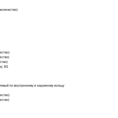
количество)
ество)
ество)
ство)
р, M1
емый по внутреннему и наружному кольцу
ество)
ество)