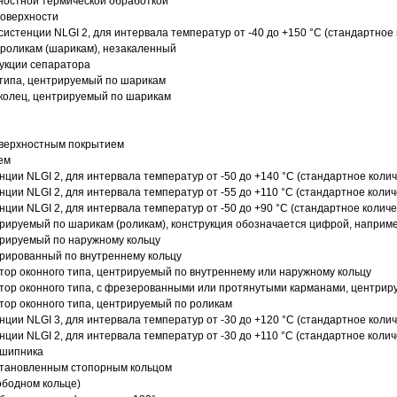
ностной термической обработкой
поверхности
истенции NLGI 2, для интервала температур от -40 до +150 °C (стандартное 
роликам (шарикам), незакаленный
рукции сепаратора
 типа, центрируемый по шарикам
 колец, центрируемый по шарикам
оверхностным покрытием
ем
нции NLGI 2, для интервала температур от -50 до +140 °C (стандартное колич
нции NLGI 2, для интервала температур от -55 до +110 °C (стандартное колич
нции NLGI 2, для интервала температур от -50 до +90 °C (стандартное количе
рируемый по шарикам (роликам), конструкция обозначается цифрой, наприме
рируемый по наружному кольцу
рированный по внутреннему кольцу
ор оконного типа, центрируемый по внутреннему или наружному кольцу
ор оконного типа, с фрезерованными или протянутыми карманами, центриру
ор оконного типа, центрируемый по роликам
нции NLGI 3, для интервала температур от -30 до +120 °C (стандартное колич
нции NLGI 2, для интервала температур от -30 до +110 °C (стандартное колич
дшипника
установленным стопорным кольцом
ободном кольце)