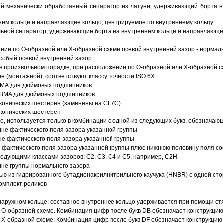
й механически обработанный сепаратор из латуни, удерживающий борта н
ем кольце и направляющее кольцо, центрируемое по внутреннему кольцу
ьной сепаратор, удерживающие борта на внутреннем кольце и направляющее
ии по О-образной или Х-образной схеме осевой внутренний зазор - нормал
собый осевой внутренний зазор
в произвольном порядке; при расположении по О-образной или Х-образной сх
 (монтажной); соответствуют классу точности ISO 6X
АВМА для дюймовых подшипников
 ABMA для дюймовых подшипников
 конических шестерен (заменены на CL7C)
 конических шестерен
о, используется только в комбинации с одной из следующих букв, обозначаю
ине фактического поля зазора указанной группы
не фактического поля зазора указанной группы
 фактического поля зазора указанной группы плюс нижнюю половину поля со
ледующими классами зазоров: С2, C3, С4 и С5, например, С2Н
ине группы нормального зазора
ью из гидрированного бутадиенакрилнитрильного каучука (HNBR) с одной ст
омплект роликов
аружном кольце; составное внутреннее кольцо удерживается при помощи ст
О-образной схеме. Комбинация цифр после букв DB обозначает конструкцию
Х-образной схеме. Комбинация цифр после букв DF обозначает конструкцию 