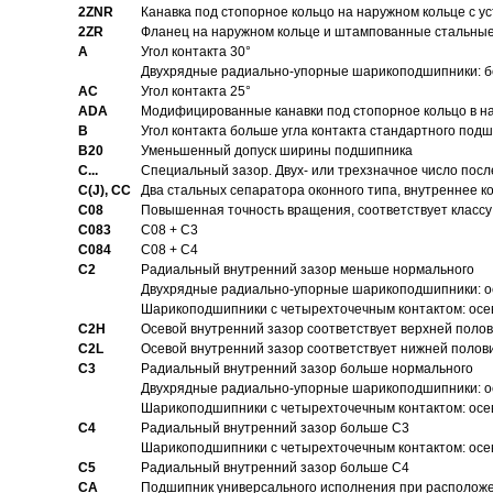
2ZNR
Канавка под стопорное кольцо на наружном кольце с
2ZR
Фланец на наружном кольце и штампованные стальны
A
Угол контакта 30°
Двухрядные радиально-упорные шарикоподшипники: бе
AC
Угол контакта 25°
ADA
Модифицированные канавки под стопорное кольцо в на
B
Угол контакта больше угла контакта стандартного под
B20
Уменьшенный допуск ширины подшипника
C...
Специальный зазор. Двух- или трехзначное число посл
C(J), CC
Два стальных сепаратора оконного типа, внутреннее к
C08
Повышенная точность вращения, соответствует классу 
C083
C08 + C3
C084
C08 + C4
C2
Pадиальный внутренний зазор меньше нормального
Двухрядные радиально-упорные шарикоподшипники: о
Шарикоподшипники с четырехточечным контактом: осе
C2H
Осевой внутренний зазор соответствует верхней поло
C2L
Осевой внутренний зазор соответствует нижней полов
C3
Pадиальный внутренний зазор больше нормального
Двухрядные радиально-упорные шарикоподшипники: ос
Шарикоподшипники с четырехточечным контактом: осе
C4
Pадиальный внутренний зазор больше C3
Шарикоподшипники с четырехточечным контактом: осе
C5
Pадиальный внутренний зазор больше C4
CA
Подшипник универсального исполнения при расположен