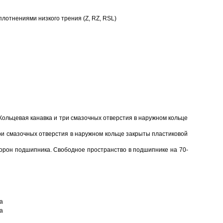
отнениями низкого трения (Z, RZ, RSL)
Кольцевая канавка и три смазочных отверстия в наружном кольце
ри смазочных отверстия в наружном кольце закрыты пластиковой
торон подшипника. Свободное пространство в подшипнике на 70-
а
а