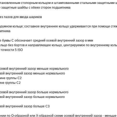
 установленным стопорным кольцом и штампованными стальными защитными 
е защитные шайбы с обеих сторон подшипника
з пазов для ввода шариков
ружном кольце; составное внутреннее кольцо удерживается при помощи стяж
шипника
е буквы С обозначает средний осевой внутренний зазор в мкм
ольцо без бортов и направляющее кольцо, центрируемое по внутреннему кол
точности 5 ISO
севой внутренний зазор меньше нормального
вой внутренний зазор меньше нормального
вине группы C2
ине группы C2
евой внутренний зазор больше нормального
вой внутренний зазор больше нормального
вой внутренний зазор больше C3
ии по О-образной или Х-образной схеме осевой внутренний зазор - меньше