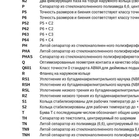
N2
Два фиксирующих паза на торце наружного кольца (своб
P
Cепаратор из стеклонаполненного полиамида 6,6, цен
P5
Точность размеров и биения соответствуют классу точн
P6
Точность размеров и биения соответствует классу точн
P52
P5 + C2
P62
P6 + C2
P63
P6 + C3
P64
P6 + C4
PH
Литой сепаратор из стеклонаполнен-ного полиэфирэф
PHA
Литой сепаратор из стеклонаполненного полиэфирэфи
PHAS
Сепаратор из стеклонаполненного полиэфирэфиркетон
Q
Оптимизированные геометрия контакта и качество обр
Q601
Класс точности 0 стандарта ABMA для дюймовых подш
R
Фланец на наружном кольце
RS1
Уплотнение из бутадиенакрилнитрильного каучука (NB
RSH
Уплотнение из бутадиенакрилнитрильного каучука (NB
RSL
Уплотнение низкого трения из бутадиенакрилнитрильно
RZ
Уплотнение низкого трения из бутадиенакрилнитрильно
S1
Кольца стабилизированы для рабочих температур до +
S2
Кольца стабилизированы для рабочих температур до +
T
Буква T с последующим числом обозначает общую шир
TH
Сепаратор из текстолита, центрируемый по шарикам
TN
Литой сепаратор из полиамида (6,6), центрируемый по
TN9
Литой сепаратор из стеклонаполненного полиамида 6,6
TNH
Литой сепаратор из стеклонаполненного полиэфирэфи