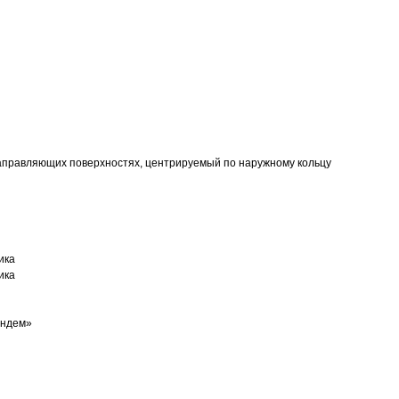
аправляющих поверхностях, центрируемый по наружному кольцу
ика
ика
андем»