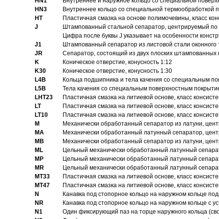
HN1
Bнутреннее и наружное кольцо со специальной поверх
HN3
Внутреннее кольцо со специальной термообработкой 
HT
Пластичная смазка на основе полимочевины, класс конс
J
Штампованный стальной сепаратор, центрируемый по 
Цифра после буквы J указывает на особенности конст
J1
Штампованный сепаратор из листовой стали оконного
JR
Сепаратор, состоящий из двух плоских штампованных
K
Коническое отверстие, конусность 1:12
K30
Коническое отверстие, конусность 1:30
L4B
Кольца подшипника и тела качения со специальным п
L5B
Тела качения со специальным поверхностным покрыти
LHT23
Пластичная смазка на литиевой основе, класс консисте
LT
Пластичная смазка на литиевой основе, класс консисте
LT10
Пластичная смазка на литиевой основе, класс консисте
M
Механически обработанный сепаратор из латуни, цент
MA
Механически обработанный латунный сепаратор, цент
MB
Механически обработанный сепаратор из латуни, цент
ML
Цельный механически обработанный латунный сепарат
MP
Цельный механически обработанный латунный сепарат
MR
Цельный механически обработанный латунный сепарат
MT33
Пластичная смазка на литиевой основе, класс консисте
MT47
Пластичная смазка на литиевой основе, класс консисте
N
Канавка под стопорное кольцо на наружном кольце по
NR
Канавка под стопорное кольцо на наружном кольце с 
N1
Один фиксирующий паз на торце наружного кольца (св