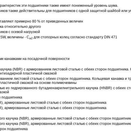
арактеристик эти подшипники также имеют пониженный уровень шума.
ов также действительны для подшипников с одной защитной шайбой или упл
тавляют примерно 80 % от приведенных величин
а относительно другого
ков с осевой нагрузкой
SW, величины - C
для стопорных колец согласно стандарту DIN 471
a2
ми канавками на посадочной поверхности
аучука (NBR) с армированием листовой сталью с обеих сторон подшипника. 
антизадирной пластичной смазкой
ованием листовой сталью с обеих сторон подшипника. Кольцевая канавка и т
пластичной смазкой на основе полимочевины
ью из гидрированного бутадиенакрилнитрильного каучука (HNBR) с обеих с
азкой
н подшипника
R), армированные листовой сталью с обеих сторон подшипника
R), армированные листовой сталью с обеих сторон подшипника
ого каучука (NBR), армированные листовой сталью с обеих сторон подшипник
ого каучука (NBR), армированные листовой сталью с обеих сторон подшипник
орон подшипника