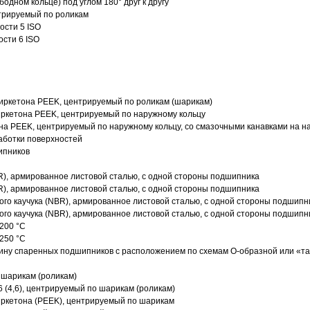
одном кольце) под углом 180° друг к другу
трируемый по роликам
ости 5 ISO
ости 6 ISO
иркетона PEEK, центрируемый по роликам (шарикам)
ркетона PEEK, центрируемый по наружному кольцу
а PEEK, центрируемый по наружному кольцу, со смазочными канавками на н
аботки поверхностей
ипников
R), армированное листовой сталью, с одной стороны подшипника
R), армированное листовой сталью, с одной стороны подшипника
го каучука (NBR), армированное листовой сталью, с одной стороны подшипн
го каучука (NBR), армированное листовой сталью, с одной стороны подшипн
200 °C
250 °C
ину спаренных подшипников с расположением по схемам О-образной или «т
 шарикам (роликам)
 (4,6), центрируемый по шарикам (роликам)
ркетона (PEEK), центрируемый по шарикам