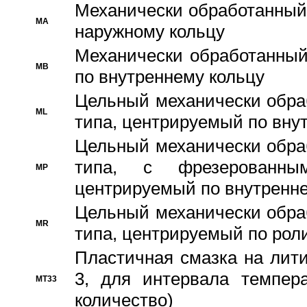
Механически обработанный
MA
наружному кольцу
Механически обработанный
MB
по внутреннему кольцу
Цельный механически обра
ML
типа, центрируемый по вну
Цельный механически обра
типа, с фрезерованны
MP
центрируемый по внутренне
Цельный механически обра
MR
типа, центрируемый по рол
Пластичная смазка на лити
3, для интервала темпера
MT33
количество)