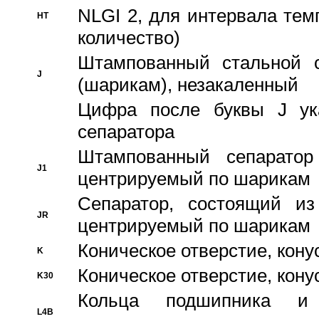
NLGI 2, для интервала темп
HT
количество)
Штампованный стальной с
J
(шарикам), незакаленный
Цифра после буквы J ука
сепаратора
Штампованный сепаратор
J1
центрируемый по шарикам
Сепаратор, состоящий из
JR
центрируемый по шарикам
Коническое отверстие, кону
K
Коническое отверстие, кону
K30
Кольца подшипника и
L4B