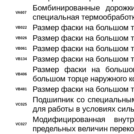
Бомбинированные дорожк
VA607
специальная термообработ
Размер фаски на большом т
VB022
Размер фаски на большом т
VB026
Размер фаски на большом т
VB061
Размер фаски на большом т
VB134
Размер фаски на большо
VB406
большом торце наружного к
Размер фаски на большом т
VB481
Подшипник со специальным
VC025
для работы в условиях сил
Модифицированная внут
VC027
предельных величин переко