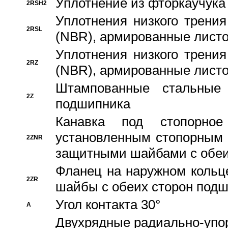
Уплотнение из фторкаучука
2RSH2
Уплотнения низкого трения
2RSL
(NBR), армированные листо
Уплотнения низкого трения
2RZ
(NBR), армированные листо
Штампованные стальные
2Z
подшипника
Канавка под стопорно
установленным стопорным
2ZNR
защитными шайбами с обеи
Фланец на наружном кольц
2ZR
шайбы с обеих сторон под
Угол контакта 30°
A
Двухрядные радиально-упо