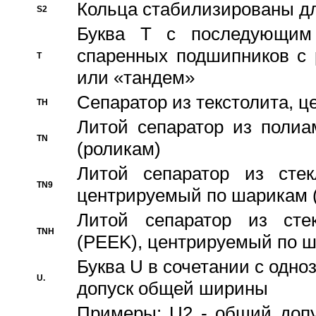
Кольца стабилизированы дл
S2
Буква T с последующим
спаренных подшипников с 
T
или «тандем»
Сепаратор из текстолита, 
TH
Литой сепаратор из полиа
TN
(роликам)
Литой сепаратор из стекл
TN9
центрируемый по шарикам 
Литой сепаратор из стек
TNH
(PEEK), центрируемый по 
Буква U в сочетании с одн
U.
допуск общей ширины
Примеры: U2 - общий допу