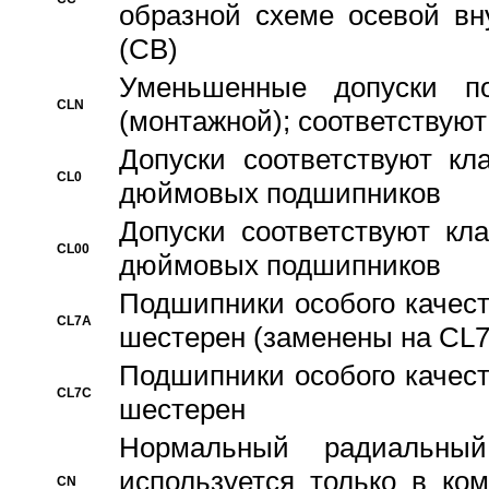
образной схеме осевой вн
(CB)
Уменьшенные допуски 
CLN
(монтажной); соответствуют
Допуски соответствуют кл
CL0
дюймовых подшипников
Допуски соответствуют кл
CL00
дюймовых подшипников
Подшипники особого качест
CL7A
шестерен (заменены на CL
Подшипники особого качест
CL7C
шестерен
Hормальный радиальный
используется только в ко
CN