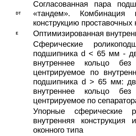
Согласованная пара под
«тандем». Комбинация
DT
конструкцию проставочных 
Оптимизированная внутрен
E
Сферические роликопод
подшипника d < 65 мм - дв
внутреннее кольцо без
центрируемое по внутренн
подшипника d > 65 мм: дв
внутреннее кольцо без
центрируемое по сепарато
Упорные сферические ро
внутренняя конструкция 
оконного типа