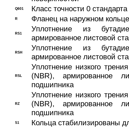
Класс точности 0 стандар
Q601
Фланец на наружном кольц
R
Уплотнение из бутадие
RS1
армированное листовой ста
Уплотнение из бутадие
RSH
армированное листовой ста
Уплотнение низкого трения
(NBR), армированное л
RSL
подшипника
Уплотнение низкого трения
(NBR), армированное л
RZ
подшипника
Кольца стабилизированы дл
S1