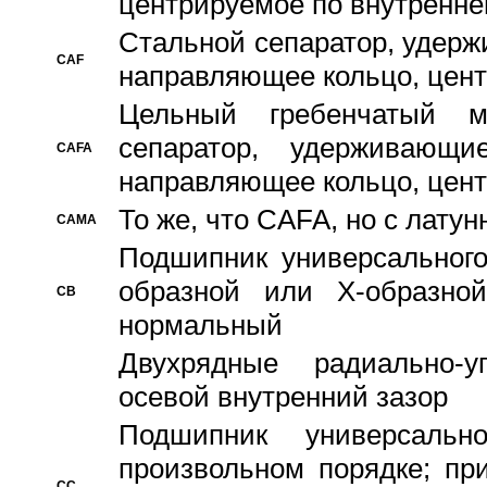
центрируемое по внутренне
Стальной сепаратор, удерж
CAF
направляющее кольцо, цент
Цельный гребенчатый м
сепаратор, удерживающ
CAFA
направляющее кольцо, цент
То же, что CAFA, но с лату
CAMA
Подшипник универсального
образной или Х-образно
CB
нормальный
Двухрядные радиально-
осевой внутренний зазор
Подшипник универсальн
произвольном порядке; пр
CC