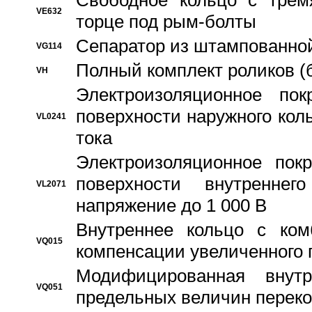
Свободное кольцо с трем
VE632
торце под рым-болты
Сепаратор из штампованной
VG114
Полный комплект роликов (
VH
Электроизоляционное по
поверхности наружного коль
VL0241
тока
Электроизоляционное пок
поверхности внутреннег
VL2071
напряжение до 1 000 В
Bнутреннее кольцо с ком
VQ015
компенсации увеличенного 
Модифицированная внут
VQ051
предельных величин переко