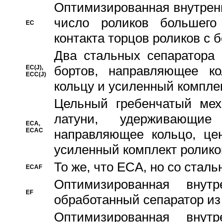
Oптимизированная внутренн
число роликов большего
EC
контакта торцов роликов с 
Два стальных сепаратора 
бортов, направляющее ко
EC(J),
ECC(J)
кольцу и усиленный компле
Цельный гребенчатый мех
латуни, удерживающи
ECA,
ECAC
направляющее кольцо, цен
усиленный комплект ролико
То же, что ECA, но со стал
ECAF
Оптимизированная внут
EF
обработанный сепаратор из
Оптимизированная внут