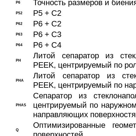
Точность размеров и биения
P6
P5 + C2
P52
P6 + C2
P62
P6 + C3
P63
P6 + C4
P64
Литой сепаратор из стек
PH
PEEK, центрируемый по ро
Литой сепаратор из стек
PHA
PEEK, центрируемый по на
Сепаратор из стеклонапо
центрируемый по наружном
PHAS
направляющих поверхностя
Оптимизированные геомет
Q
поверхностей