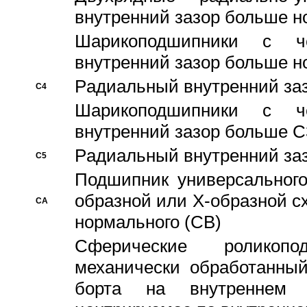
внутренний зазор больше н
Шарикоподшипники с че
внутренний зазор больше н
Pадиальный внутренний за
C4
Шарикоподшипники с че
внутренний зазор больше C
Pадиальный внутренний за
C5
Подшипник универсального
образной или Х-образной с
CA
нормального (CB)
Сферические роликопо
механически обработанный
борта на внутреннем 