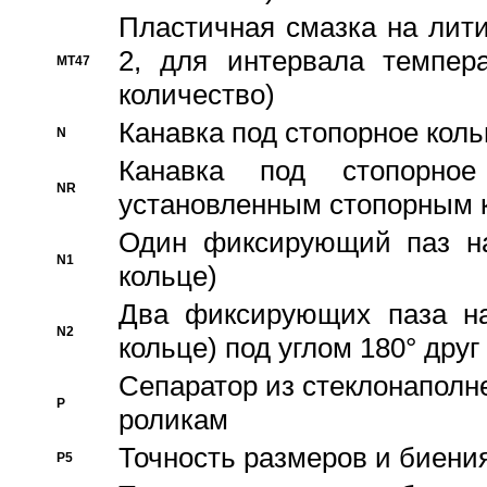
Пластичная смазка на лити
2, для интервала темпера
MT47
количество)
Канавка под стопорное кол
N
Канавка под стопорно
NR
установленным стопорным 
Один фиксирующий паз на
N1
кольце)
Два фиксирующих паза на
N2
кольце) под углом 180° друг 
Cепаратор из стеклонаполн
P
роликам
Точность размеров и биения
P5