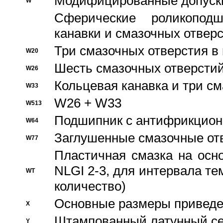
Модифицированные допуски
W
Сферические роликопод
канавки и смазочных отвер
Три смазочных отверстия в
W20
Шесть смазочных отверстий
W26
Кольцевая канавка и три с
W33
W26 + W33
W513
Подшипник с антифрикционн
W64
Заглушенные смазочные от
W77
Пластичная смазка на осн
NLGI 2-3, для интервала те
WT
количество)
Основные размеры приведен
X
Штампованный латунный се
Y