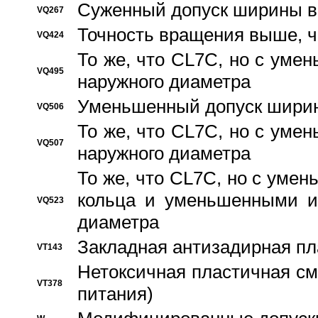
Суженный допуск ширины вн
VQ267
Точность вращения выше, 
VQ424
То же, что CL7C, но с ум
VQ495
наружного диаметра
Уменьшенный допуск ширин
VQ506
То же, что CL7C, но с ум
VQ507
наружного диаметра
То же, что CL7C, но с уме
кольца и уменьшенными и
VQ523
диаметра
Закладная антизадирная пл
VT143
Нетоксичная пластичная сма
VT378
питания)