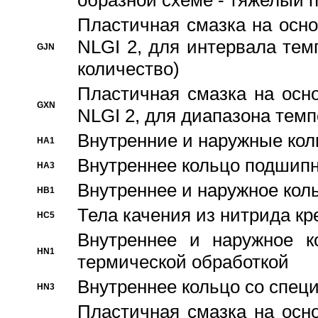
образной схеме - тяжелый 
Пластичная смазка на осно
NLGI 2, для интервала темп
GJN
количество)
Пластичная смазка на осн
GXN
NLGI 2, для диапазона темп
Внутренние и наружные кол
HA1
Bнутреннее кольцо подшипн
HA3
Bнутреннее и наружное коль
HB1
Тела качения из нитрида к
HC5
Bнутреннее и наружное к
HN1
термической обработкой
Внутреннее кольцо со спец
HN3
Пластичная смазка на осн