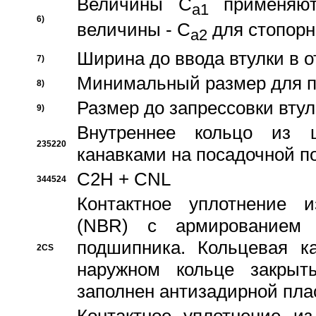
Величины C
применяют
a1
6)
величины - C
для стопорн
a2
Ширина до ввода втулки в 
7)
Минимальный размер для п
8)
Размер до запрессовки втул
9)
Внутреннее кольцо из 
235220
канавками на посадочной п
C2H + CNL
344524
Контактное уплотнение и
(NBR) с армированием 
подшипника. Кольцевая к
2CS
наружном кольце закрыт
заполнен антизадирной пла