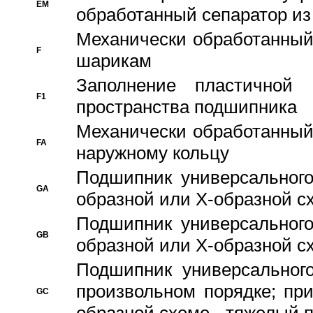
EM
обработанный сепаратор из
Механически обработанный
F
шарикам
Заполнение пластичной
F1
пространства подшипника
Механически обработанный
FA
наружному кольцу
Подшипник универсального
GA
образной или Х-образной сх
Подшипник универсального
GB
образной или Х-образной с
Подшипник универсального
произвольном порядке; пр
GC