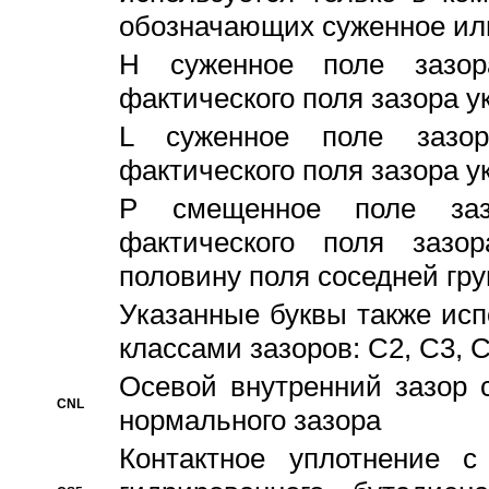
обозначающих суженное ил
H суженное поле зазора
фактического поля зазора у
L суженное поле зазор
фактического поля зазора у
P смещенное поле заз
фактического поля заз
половину поля соседней гр
Указанные буквы также ис
классами зазоров: С2, C3, 
Осевой внутренний зазор 
CNL
нормального зазора
Контактное уплотнение 