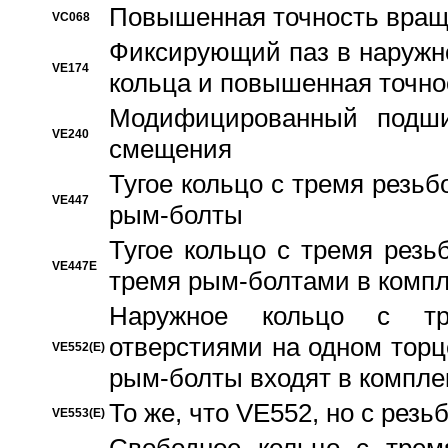
Повышенная точность вращ
VC068
Фиксирующий паз в наружн
VE174
кольца и повышенная точн
Модифицированный подши
VE240
смещения
Тугое кольцо с тремя резь
VE447
рым-болты
Тугое кольцо с тремя рез
VE447E
тремя рым-болтами в компл
Наружное кольцо с тр
отверстиями на одном торце
VE552(E)
рым-болты входят в компле
То же, что VE552, но с рез
VE553(E)