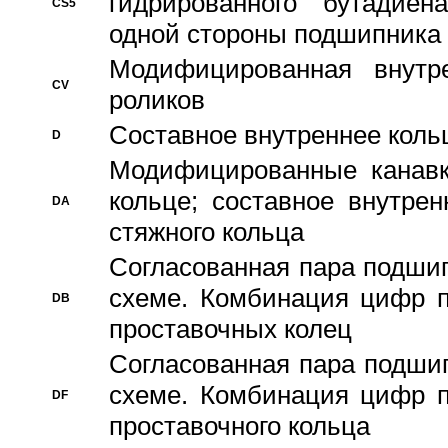
гидрированного бутадиен
CS5
одной стороны подшипника
Модифицированная внутре
CV
роликов
Составное внутреннее кольц
D
Модифицированные канавк
кольце; составное внутре
DA
стяжного кольца
Согласованная пара подши
схеме. Комбинация цифр п
DB
проставочных колец
Согласованная пара подши
схеме. Комбинация цифр п
DF
проставочного кольца