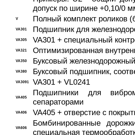
допуск по ширине +0,10/0 м
Полный комплект роликов (
V
Подшипник для железнодор
VA301
VA301 + специальный контр
VA305
Оптимизированная внутрен
VA321
Буксовый железнодорожный
VA350
Буксовый подшипник, соотв
VA380
VA301 + VL0241
VA3091
Подшипники для вибром
VA405
сепараторами
VA405 + отверстие с покры
VA406
Бомбинированные дорожк
VA606
специальная термообработ