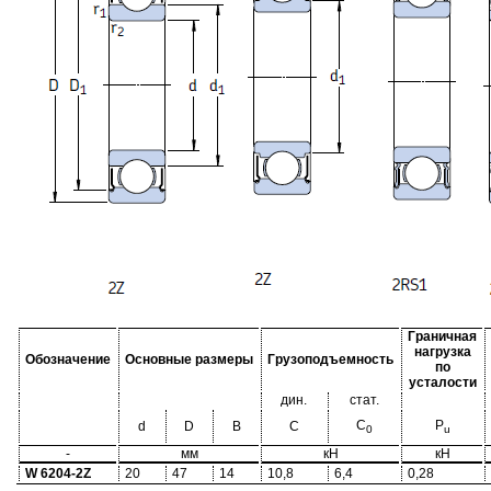
Граничная
нагрузка
Обозначение
Основные размеры
Грузоподъемность
по
усталости
дин.
стат.
C
P
d
D
B
C
0
u
-
мм
кН
кН
W 6204-2Z
20
47
14
10,8
6,4
0,28