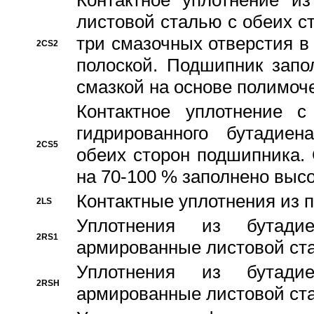
Контактное уплотнение и
листовой сталью с обеих с
три смазочных отверстия в
2CS2
полоской. Подшипник запо
смазкой на основе полимо
Контактное уплотнение 
гидрированного бутадиен
2CS5
обеих сторон подшипника.
на 70-100 % заполнено выс
Контактные уплотнения из 
2LS
Уплотнения из бутадие
2RS1
армированные листовой ста
Уплотнения из бутадие
2RSH
армированные листовой ста