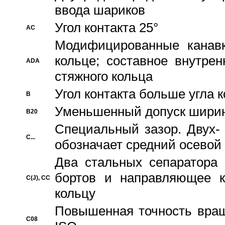
ввода шариков
Угол контакта 25°
AC
Модифицированные канавк
кольце; составное внутре
ADA
стяжного кольца
Угол контакта больше угла 
B
Уменьшенный допуск шири
B20
Специальный зазор. Двух-
C...
обозначает средний осевой
Два стальных сепаратора 
бортов и направляющее к
C(J), CC
кольцу
Повышенная точность враще
C08