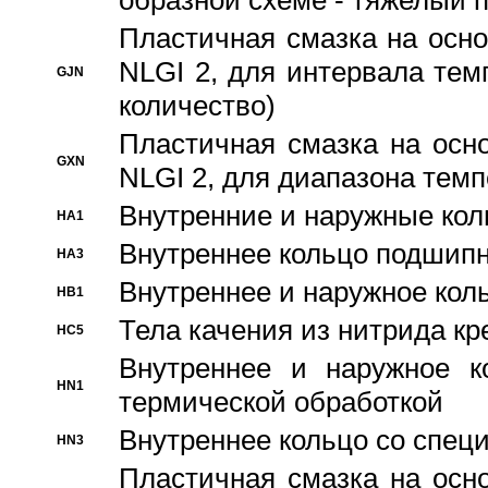
образной схеме - тяжелый 
Пластичная смазка на осно
NLGI 2, для интервала темп
GJN
количество)
Пластичная смазка на осн
GXN
NLGI 2, для диапазона темп
Внутренние и наружные кол
HA1
Bнутреннее кольцо подшипн
HA3
Bнутреннее и наружное коль
HB1
Тела качения из нитрида к
HC5
Bнутреннее и наружное к
HN1
термической обработкой
Внутреннее кольцо со спец
HN3
Пластичная смазка на осн