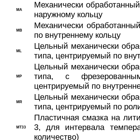
Механически обработанный
MA
наружному кольцу
Механически обработанный
MB
по внутреннему кольцу
Цельный механически обра
ML
типа, центрируемый по вну
Цельный механически обра
типа, с фрезерованны
MP
центрируемый по внутренне
Цельный механически обра
MR
типа, центрируемый по рол
Пластичная смазка на лити
3, для интервала темпера
MT33
количество)