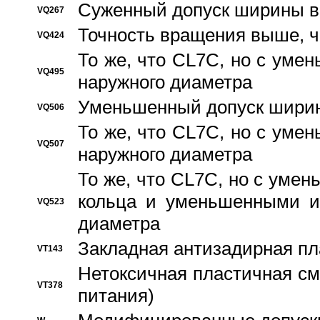
Суженный допуск ширины вн
VQ267
Точность вращения выше, 
VQ424
То же, что CL7C, но с ум
VQ495
наружного диаметра
Уменьшенный допуск ширин
VQ506
То же, что CL7C, но с ум
VQ507
наружного диаметра
То же, что CL7C, но с уме
кольца и уменьшенными и
VQ523
диаметра
Закладная антизадирная пл
VT143
Нетоксичная пластичная сма
VT378
питания)