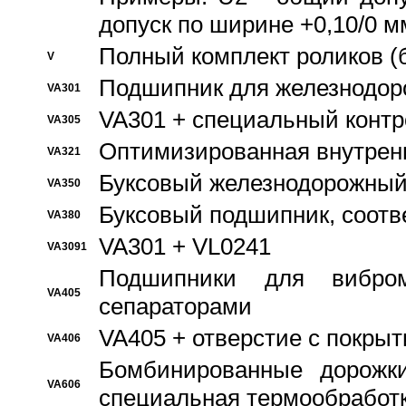
допуск по ширине +0,10/0 м
Полный комплект роликов (
V
Подшипник для железнодор
VA301
VA301 + специальный контр
VA305
Оптимизированная внутрен
VA321
Буксовый железнодорожный
VA350
Буксовый подшипник, соотв
VA380
VA301 + VL0241
VA3091
Подшипники для вибром
VA405
сепараторами
VA405 + отверстие с покры
VA406
Бомбинированные дорожк
VA606
специальная термообработ