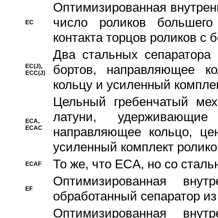
Oптимизированная внутренн
число роликов большего
EC
контакта торцов роликов с 
Два стальных сепаратора 
бортов, направляющее ко
EC(J),
ECC(J)
кольцу и усиленный компле
Цельный гребенчатый мех
латуни, удерживающи
ECA,
ECAC
направляющее кольцо, цен
усиленный комплект ролико
То же, что ECA, но со стал
ECAF
Оптимизированная внут
EF
обработанный сепаратор из
Оптимизированная внут