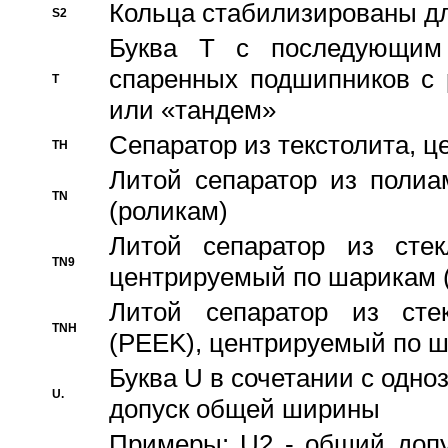
Кольца стабилизированы дл
S2
Буква T с последующим
спаренных подшипников с 
T
или «тандем»
Сепаратор из текстолита, 
TH
Литой сепаратор из полиа
TN
(роликам)
Литой сепаратор из стекл
TN9
центрируемый по шарикам 
Литой сепаратор из стек
TNH
(PEEK), центрируемый по 
Буква U в сочетании с одн
U.
допуск общей ширины
Примеры: U2 - общий допу