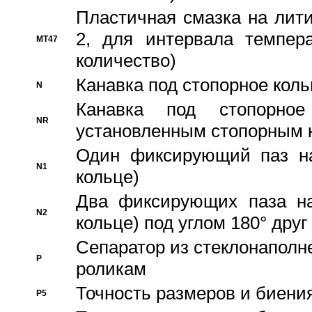
Пластичная смазка на лити
2, для интервала темпера
MT47
количество)
Канавка под стопорное кол
N
Канавка под стопорно
NR
установленным стопорным 
Один фиксирующий паз на
N1
кольце)
Два фиксирующих паза на
N2
кольце) под углом 180° друг 
Cепаратор из стеклонаполн
P
роликам
Точность размеров и биения
P5