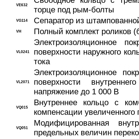
Свободное кольцо с трем
VE632
торце под рым-болты
Сепаратор из штампованной
VG114
Полный комплект роликов (
VH
Электроизоляционное по
поверхности наружного коль
VL0241
тока
Электроизоляционное пок
поверхности внутреннег
VL2071
напряжение до 1 000 В
Bнутреннее кольцо с ком
VQ015
компенсации увеличенного 
Модифицированная внут
VQ051
предельных величин переко