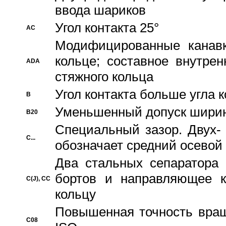
ввода шариков
Угол контакта 25°
AC
Модифицированные канавк
кольце; составное внутре
ADA
стяжного кольца
Угол контакта больше угла 
B
Уменьшенный допуск шири
B20
Специальный зазор. Двух-
C...
обозначает средний осевой
Два стальных сепаратора 
бортов и направляющее к
C(J), CC
кольцу
Повышенная точность враще
C08