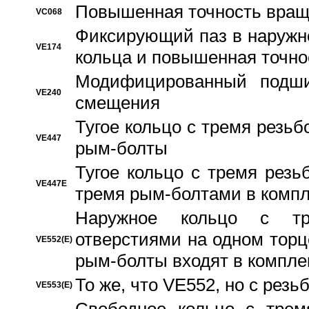
Повышенная точность вращ
VC068
Фиксирующий паз в наружн
VE174
кольца и повышенная точн
Модифицированный подши
VE240
смещения
Тугое кольцо с тремя резь
VE447
рым-болты
Тугое кольцо с тремя рез
VE447E
тремя рым-болтами в компл
Наружное кольцо с тр
отверстиями на одном торце
VE552(E)
рым-болты входят в компле
То же, что VE552, но с рез
VE553(E)