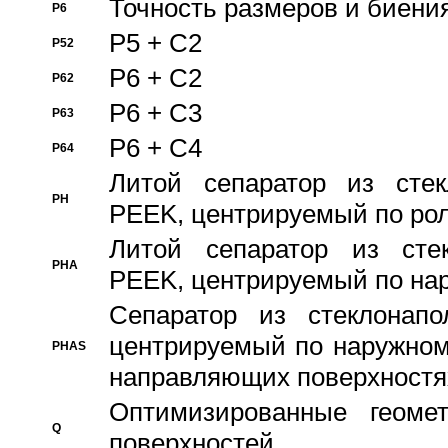
Точность размеров и биения
P6
P5 + C2
P52
P6 + C2
P62
P6 + C3
P63
P6 + C4
P64
Литой сепаратор из стек
PH
PEEK, центрируемый по ро
Литой сепаратор из стек
PHA
PEEK, центрируемый по на
Сепаратор из стеклонапо
центрируемый по наружном
PHAS
направляющих поверхностя
Оптимизированные геомет
Q
поверхностей