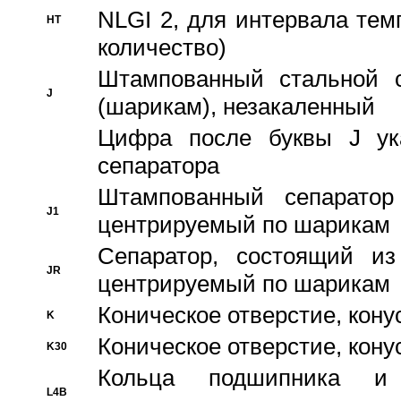
NLGI 2, для интервала темп
HT
количество)
Штампованный стальной с
J
(шарикам), незакаленный
Цифра после буквы J ука
сепаратора
Штампованный сепаратор
J1
центрируемый по шарикам
Сепаратор, состоящий из
JR
центрируемый по шарикам
Коническое отверстие, кону
K
Коническое отверстие, кону
K30
Кольца подшипника и
L4B