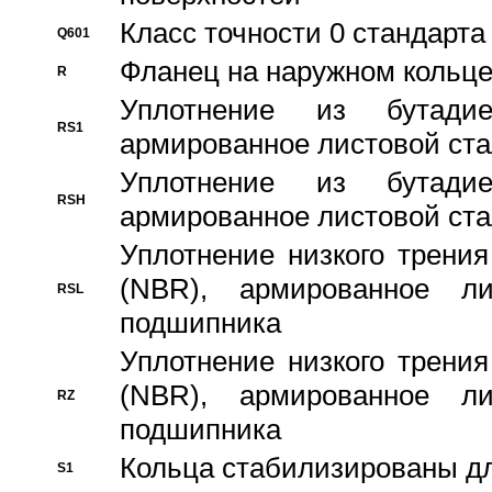
Класс точности 0 стандар
Q601
Фланец на наружном кольц
R
Уплотнение из бутадие
RS1
армированное листовой ста
Уплотнение из бутадие
RSH
армированное листовой ста
Уплотнение низкого трения
(NBR), армированное л
RSL
подшипника
Уплотнение низкого трения
(NBR), армированное л
RZ
подшипника
Кольца стабилизированы дл
S1