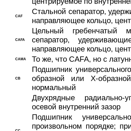
центрируемое по внутренне
Стальной сепаратор, удерж
CAF
направляющее кольцо, цент
Цельный гребенчатый м
сепаратор, удерживающ
CAFA
направляющее кольцо, цент
То же, что CAFA, но с лату
CAMA
Подшипник универсального
образной или Х-образно
CB
нормальный
Двухрядные радиально-
осевой внутренний зазор
Подшипник универсальн
произвольном порядке; пр
CC