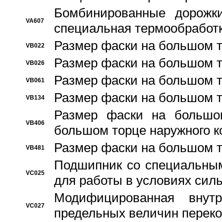
Бомбинированные дорожк
VA607
специальная термообработ
Размер фаски на большом т
VB022
Размер фаски на большом т
VB026
Размер фаски на большом т
VB061
Размер фаски на большом т
VB134
Размер фаски на большо
VB406
большом торце наружного к
Размер фаски на большом т
VB481
Подшипник со специальным
VC025
для работы в условиях сил
Модифицированная внут
VC027
предельных величин переко