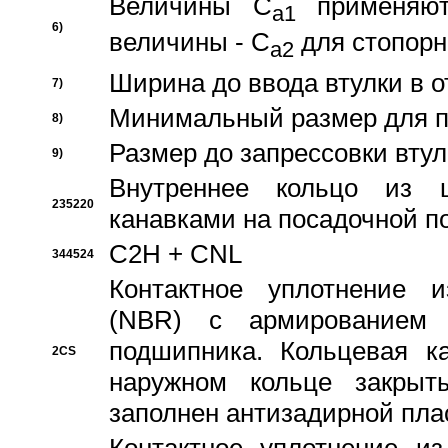
Величины C
применяют
a1
6)
величины - C
для стопорн
a2
Ширина до ввода втулки в 
7)
Минимальный размер для п
8)
Размер до запрессовки втул
9)
Внутреннее кольцо из 
235220
канавками на посадочной п
C2H + CNL
344524
Контактное уплотнение и
(NBR) с армированием 
подшипника. Кольцевая к
2CS
наружном кольце закрыт
заполнен антизадирной пла