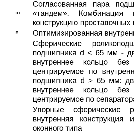
Согласованная пара под
«тандем». Комбинация
DT
конструкцию проставочных 
Оптимизированная внутрен
E
Сферические роликопод
подшипника d < 65 мм - дв
внутреннее кольцо без
центрируемое по внутренн
подшипника d > 65 мм: дв
внутреннее кольцо без
центрируемое по сепарато
Упорные сферические ро
внутренняя конструкция 
оконного типа