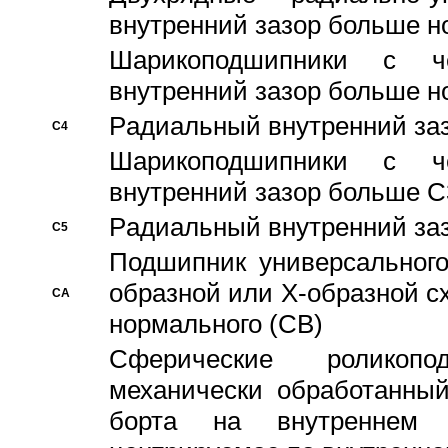
внутренний зазор больше н
Шарикоподшипники с че
внутренний зазор больше н
Pадиальный внутренний за
C4
Шарикоподшипники с че
внутренний зазор больше C
Pадиальный внутренний за
C5
Подшипник универсального
образной или Х-образной с
CA
нормального (CB)
Сферические роликопо
механически обработанный
борта на внутреннем 