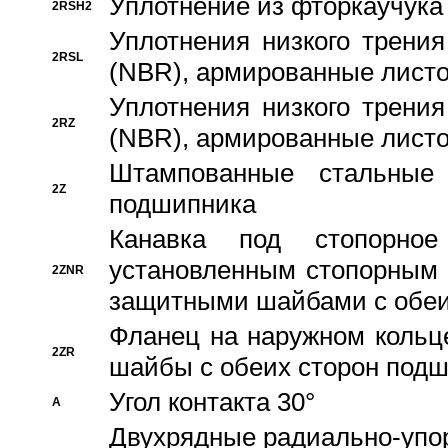
Уплотнение из фторкаучука
2RSH2
Уплотнения низкого трения
2RSL
(NBR), армированные листо
Уплотнения низкого трения
2RZ
(NBR), армированные листо
Штампованные стальные
2Z
подшипника
Канавка под стопорно
установленным стопорным
2ZNR
защитными шайбами с обеи
Фланец на наружном кольц
2ZR
шайбы с обеих сторон под
Угол контакта 30°
A
Двухрядные радиально-упо