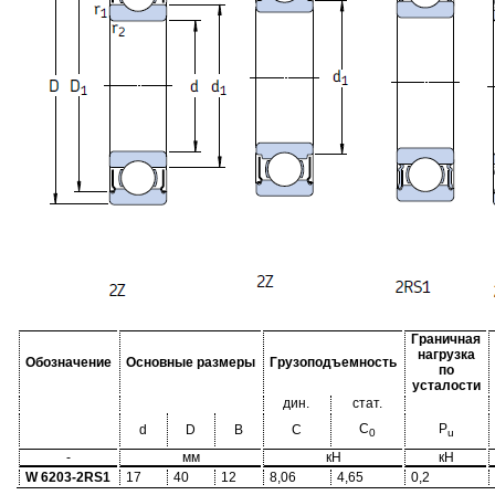
Граничная
нагрузка
Обозначение
Основные размеры
Грузоподъемность
по
усталости
дин.
стат.
C
P
d
D
B
C
0
u
-
мм
кН
кН
W 6203-2RS1
17
40
12
8,06
4,65
0,2