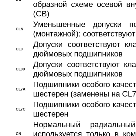
образной схеме осевой вн
(CB)
Уменьшенные допуски 
CLN
(монтажной); соответствуют
Допуски соответствуют кл
CL0
дюймовых подшипников
Допуски соответствуют кл
CL00
дюймовых подшипников
Подшипники особого качест
CL7A
шестерен (заменены на CL
Подшипники особого качест
CL7C
шестерен
Hормальный радиальный
используется только в ко
CN