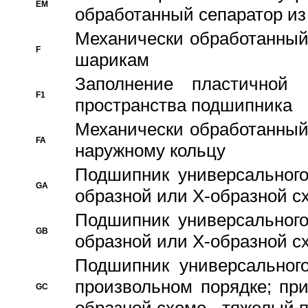
EM
обработанный сепаратор из
Механически обработанный
F
шарикам
Заполнение пластичной
F1
пространства подшипника
Механически обработанный
FA
наружному кольцу
Подшипник универсального
GA
образной или Х-образной сх
Подшипник универсального
GB
образной или Х-образной с
Подшипник универсального
произвольном порядке; пр
GC