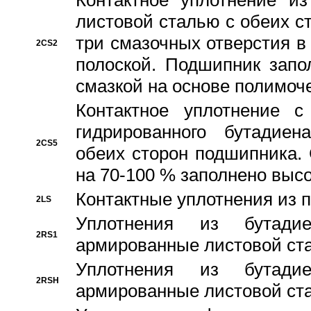
Контактное уплотнение и
листовой сталью с обеих с
три смазочных отверстия в
2CS2
полоской. Подшипник запо
смазкой на основе полимо
Контактное уплотнение 
гидрированного бутадиен
2CS5
обеих сторон подшипника.
на 70-100 % заполнено выс
Контактные уплотнения из 
2LS
Уплотнения из бутадие
2RS1
армированные листовой ста
Уплотнения из бутадие
2RSH
армированные листовой ста