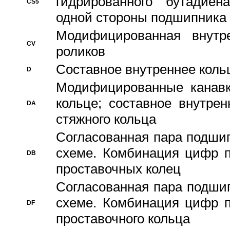
гидрированного бутадиен
CS5
одной стороны подшипника
Модифицированная внутре
CV
роликов
Составное внутреннее кольц
D
Модифицированные канавк
кольце; составное внутре
DA
стяжного кольца
Согласованная пара подши
схеме. Комбинация цифр п
DB
проставочных колец
Согласованная пара подши
схеме. Комбинация цифр п
DF
проставочного кольца