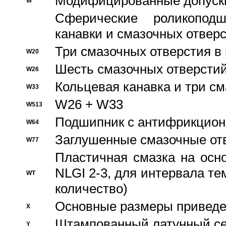
Модифицированные допуски
W
Сферические роликопод
канавки и смазочных отвер
Три смазочных отверстия в
W20
Шесть смазочных отверстий
W26
Кольцевая канавка и три с
W33
W26 + W33
W513
Подшипник с антифрикционн
W64
Заглушенные смазочные от
W77
Пластичная смазка на осн
NLGI 2-3, для интервала те
WT
количество)
Основные размеры приведен
X
Штампованный латунный се
Y