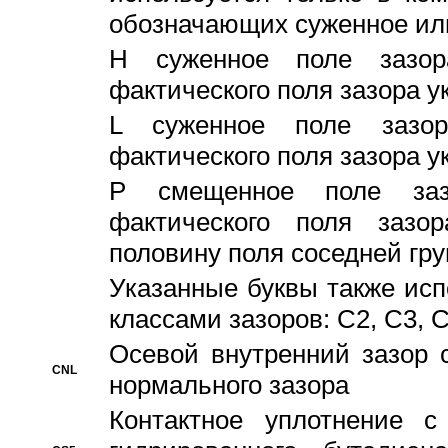
обозначающих суженное ил
H суженное поле зазора
фактического поля зазора у
L суженное поле зазор
фактического поля зазора у
P смещенное поле заз
фактического поля заз
половину поля соседней гр
Указанные буквы также ис
классами зазоров: С2, C3, 
Осевой внутренний зазор 
CNL
нормального зазора
Контактное уплотнение 