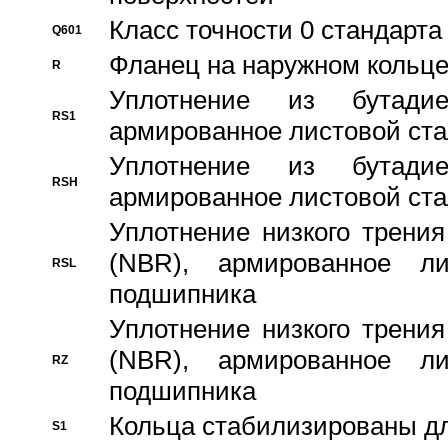
Класс точности 0 стандар
Q601
Фланец на наружном кольц
R
Уплотнение из бутадие
RS1
армированное листовой ста
Уплотнение из бутадие
RSH
армированное листовой ста
Уплотнение низкого трения
(NBR), армированное л
RSL
подшипника
Уплотнение низкого трения
(NBR), армированное л
RZ
подшипника
Кольца стабилизированы дл
S1