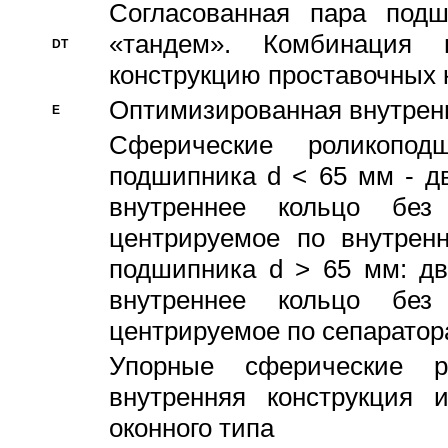
Согласованная пара под
«тандем». Комбинация
DT
конструкцию проставочных 
Оптимизированная внутрен
E
Сферические роликопод
подшипника d < 65 мм - дв
внутреннее кольцо без
центрируемое по внутренн
подшипника d > 65 мм: дв
внутреннее кольцо без
центрируемое по сепарато
Упорные сферические ро
внутренняя конструкция 
оконного типа