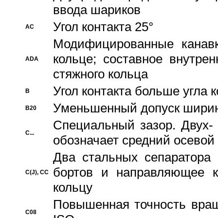
ввода шариков
Угол контакта 25°
AC
Модифицированные канавк
кольце; составное внутре
ADA
стяжного кольца
Угол контакта больше угла 
B
Уменьшенный допуск шири
B20
Специальный зазор. Двух-
C...
обозначает средний осевой
Два стальных сепаратора 
бортов и направляющее к
C(J), CC
кольцу
Повышенная точность враще
C08