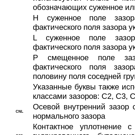
обозначающих суженное ил
H суженное поле зазора
фактического поля зазора у
L суженное поле зазор
фактического поля зазора у
P смещенное поле заз
фактического поля заз
половину поля соседней гр
Указанные буквы также ис
классами зазоров: С2, C3, 
Осевой внутренний зазор 
CNL
нормального зазора
Контактное уплотнение 