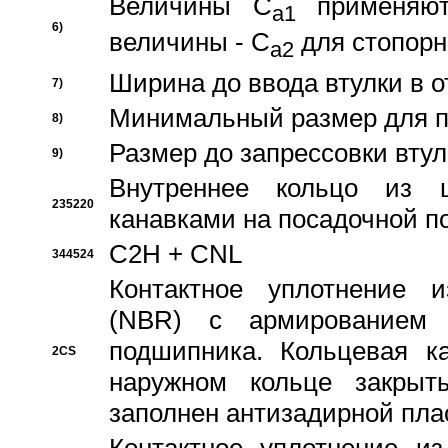
Величины C
применяют
a1
6)
величины - C
для стопорн
a2
Ширина до ввода втулки в 
7)
Минимальный размер для п
8)
Размер до запрессовки втул
9)
Внутреннее кольцо из 
235220
канавками на посадочной п
C2H + CNL
344524
Контактное уплотнение и
(NBR) с армированием 
подшипника. Кольцевая к
2CS
наружном кольце закрыт
заполнен антизадирной пла