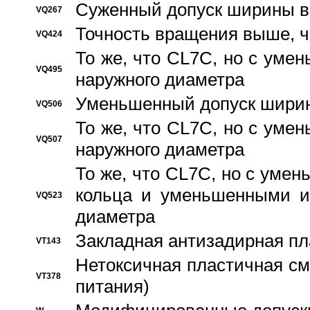
Суженный допуск ширины вн
VQ267
Точность вращения выше, 
VQ424
То же, что CL7C, но с ум
VQ495
наружного диаметра
Уменьшенный допуск ширин
VQ506
То же, что CL7C, но с ум
VQ507
наружного диаметра
То же, что CL7C, но с уме
кольца и уменьшенными и
VQ523
диаметра
Закладная антизадирная пл
VT143
Нетоксичная пластичная сма
VT378
питания)