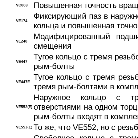
Повышенная точность вращ
VC068
Фиксирующий паз в наружн
VE174
кольца и повышенная точн
Модифицированный подши
VE240
смещения
Тугое кольцо с тремя резь
VE447
рым-болты
Тугое кольцо с тремя рез
VE447E
тремя рым-болтами в компл
Наружное кольцо с тр
отверстиями на одном торце
VE552(E)
рым-болты входят в компле
То же, что VE552, но с рез
VE553(E)