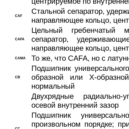
центрируемое по внутренне
Стальной сепаратор, удерж
CAF
направляющее кольцо, цент
Цельный гребенчатый м
сепаратор, удерживающ
CAFA
направляющее кольцо, цент
То же, что CAFA, но с лату
CAMA
Подшипник универсального
образной или Х-образно
CB
нормальный
Двухрядные радиально-
осевой внутренний зазор
Подшипник универсальн
произвольном порядке; пр
CC