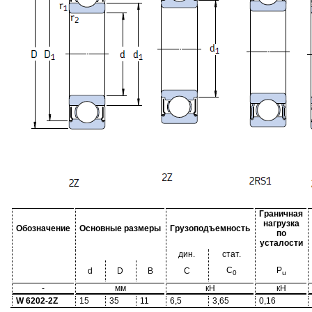
Граничная
нагрузка
Обозначение
Основные размеры
Грузоподъемность
по
усталости
дин.
стат.
C
P
d
D
B
C
0
u
-
мм
кН
кН
W 6202-2Z
15
35
11
6,5
3,65
0,16