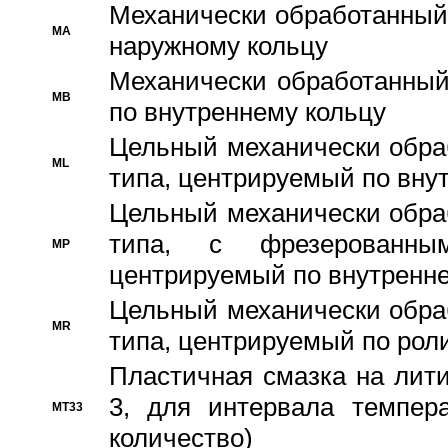
Механически обработанный
MA
наружному кольцу
Механически обработанный
MB
по внутреннему кольцу
Цельный механически обра
ML
типа, центрируемый по вну
Цельный механически обра
типа, с фрезерованны
MP
центрируемый по внутренне
Цельный механически обра
MR
типа, центрируемый по рол
Пластичная смазка на лити
3, для интервала темпера
MT33
количество)