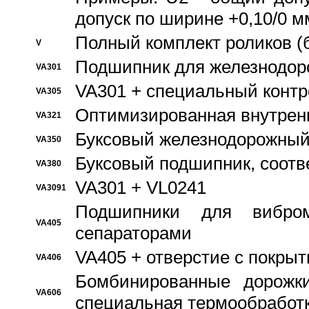
допуск по ширине +0,10/0 м
Полный комплект роликов (
V
Подшипник для железнодор
VA301
VA301 + специальный контр
VA305
Оптимизированная внутрен
VA321
Буксовый железнодорожный
VA350
Буксовый подшипник, соотв
VA380
VA301 + VL0241
VA3091
Подшипники для вибром
VA405
сепараторами
VA405 + отверстие с покры
VA406
Бомбинированные дорожк
VA606
специальная термообработ