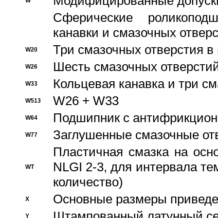
Модифицированные допуски
W
Сферические роликопод
канавки и смазочных отвер
Три смазочных отверстия в
W20
Шесть смазочных отверстий
W26
Кольцевая канавка и три с
W33
W26 + W33
W513
Подшипник с антифрикционн
W64
Заглушенные смазочные от
W77
Пластичная смазка на осн
NLGI 2-3, для интервала те
WT
количество)
Основные размеры приведен
X
Штампованный латунный се
Y