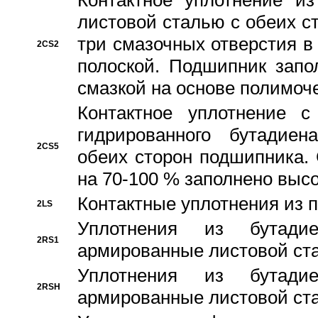
Контактное уплотнение и
листовой сталью с обеих с
три смазочных отверстия в
2CS2
полоской. Подшипник запо
смазкой на основе полимо
Контактное уплотнение 
гидрированного бутадиен
2CS5
обеих сторон подшипника.
на 70-100 % заполнено выс
Контактные уплотнения из 
2LS
Уплотнения из бутадие
2RS1
армированные листовой ста
Уплотнения из бутадие
2RSH
армированные листовой ста