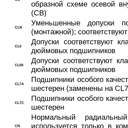
образной схеме осевой вн
(CB)
Уменьшенные допуски 
CLN
(монтажной); соответствуют
Допуски соответствуют кл
CL0
дюймовых подшипников
Допуски соответствуют кл
CL00
дюймовых подшипников
Подшипники особого качест
CL7A
шестерен (заменены на CL
Подшипники особого качест
CL7C
шестерен
Hормальный радиальный
используется только в ко
CN