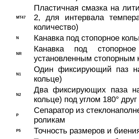
Пластичная смазка на лити
2, для интервала темпера
MT47
количество)
Канавка под стопорное кол
N
Канавка под стопорно
NR
установленным стопорным 
Один фиксирующий паз на
N1
кольце)
Два фиксирующих паза на
N2
кольце) под углом 180° друг 
Cепаратор из стеклонаполн
P
роликам
Точность размеров и биения
P5