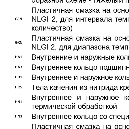
образной схеме - тяжелый 
Пластичная смазка на осно
NLGI 2, для интервала темп
GJN
количество)
Пластичная смазка на осн
GXN
NLGI 2, для диапазона темп
Внутренние и наружные кол
HA1
Bнутреннее кольцо подшипн
HA3
Bнутреннее и наружное коль
HB1
Тела качения из нитрида к
HC5
Bнутреннее и наружное к
HN1
термической обработкой
Внутреннее кольцо со спец
HN3
Пластичная смазка на осн