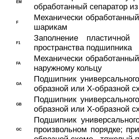
EM
обработанный сепаратор из
Механически обработанный
F
шарикам
Заполнение пластичной
F1
пространства подшипника
Механически обработанный
FA
наружному кольцу
Подшипник универсального
GA
образной или Х-образной сх
Подшипник универсального
GB
образной или Х-образной с
Подшипник универсального
произвольном порядке; пр
GC