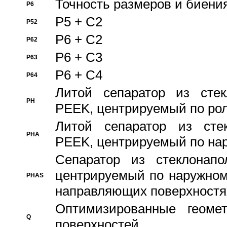
Точность размеров и биения
P6
P5 + C2
P52
P6 + C2
P62
P6 + C3
P63
P6 + C4
P64
Литой сепаратор из стек
PH
PEEK, центрируемый по ро
Литой сепаратор из стек
PHA
PEEK, центрируемый по на
Сепаратор из стеклонапо
центрируемый по наружном
PHAS
направляющих поверхностя
Оптимизированные геомет
Q
поверхностей