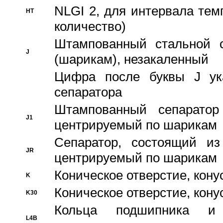
NLGI 2, для интервала темп
HT
количество)
Штампованный стальной с
J
(шарикам), незакаленный
Цифра после буквы J ука
сепаратора
Штампованный сепаратор
J1
центрируемый по шарикам
Сепаратор, состоящий из
JR
центрируемый по шарикам
Коническое отверстие, кону
K
Коническое отверстие, кону
K30
Кольца подшипника и
L4B