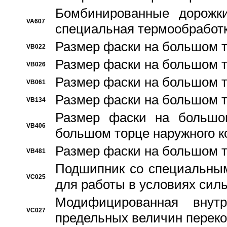
Бомбинированные дорожк
VA607
специальная термообработ
Размер фаски на большом т
VB022
Размер фаски на большом т
VB026
Размер фаски на большом т
VB061
Размер фаски на большом т
VB134
Размер фаски на большо
VB406
большом торце наружного к
Размер фаски на большом т
VB481
Подшипник со специальным
VC025
для работы в условиях сил
Модифицированная внут
VC027
предельных величин переко