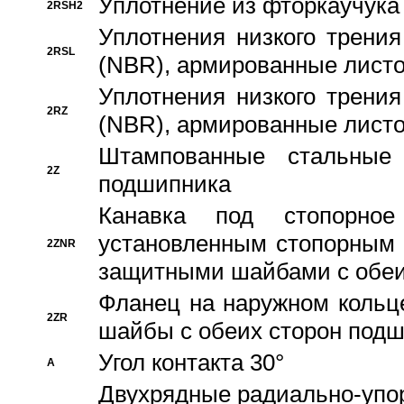
Уплотнение из фторкаучука
2RSH2
Уплотнения низкого трения
2RSL
(NBR), армированные листо
Уплотнения низкого трения
2RZ
(NBR), армированные листо
Штампованные стальные
2Z
подшипника
Канавка под стопорно
установленным стопорным
2ZNR
защитными шайбами с обеи
Фланец на наружном кольц
2ZR
шайбы с обеих сторон под
Угол контакта 30°
A
Двухрядные радиально-упо