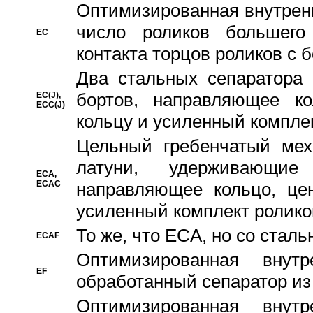
Oптимизированная внутренн
число роликов большего
EC
контакта торцов роликов с 
Два стальных сепаратора 
бортов, направляющее ко
EC(J),
ECC(J)
кольцу и усиленный компле
Цельный гребенчатый мех
латуни, удерживающи
ECA,
ECAC
направляющее кольцо, цен
усиленный комплект ролико
То же, что ECA, но со стал
ECAF
Оптимизированная внут
EF
обработанный сепаратор из
Оптимизированная внут