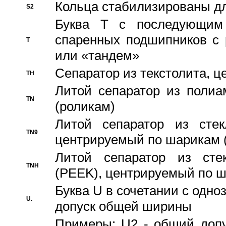
Кольца стабилизированы дл
S2
Буква T с последующим
спаренных подшипников с 
T
или «тандем»
Сепаратор из текстолита, 
TH
Литой сепаратор из полиа
TN
(роликам)
Литой сепаратор из стекл
TN9
центрируемый по шарикам 
Литой сепаратор из стек
TNH
(PEEK), центрируемый по 
Буква U в сочетании с одн
U.
допуск общей ширины
Примеры: U2 - общий допу