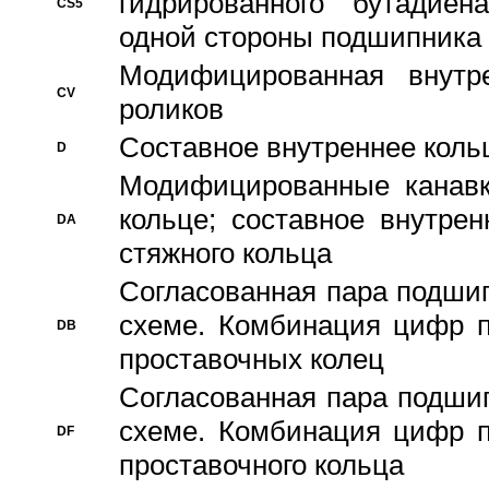
гидрированного бутадиен
CS5
одной стороны подшипника
Модифицированная внутре
CV
роликов
Составное внутреннее кольц
D
Модифицированные канавк
кольце; составное внутре
DA
стяжного кольца
Согласованная пара подши
схеме. Комбинация цифр п
DB
проставочных колец
Согласованная пара подши
схеме. Комбинация цифр п
DF
проставочного кольца