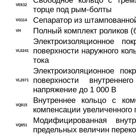
Свободное кольцо с трем
VE632
торце под рым-болты
Сепаратор из штампованной
VG114
Полный комплект роликов (
VH
Электроизоляционное по
поверхности наружного коль
VL0241
тока
Электроизоляционное пок
поверхности внутреннег
VL2071
напряжение до 1 000 В
Bнутреннее кольцо с ком
VQ015
компенсации увеличенного 
Модифицированная внут
VQ051
предельных величин переко