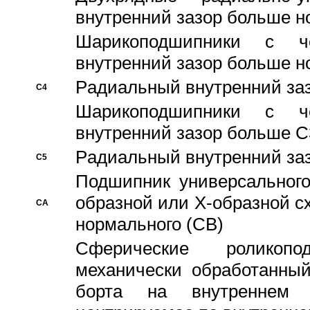
внутренний зазор больше н
Шарикоподшипники с че
внутренний зазор больше н
Pадиальный внутренний за
C4
Шарикоподшипники с че
внутренний зазор больше C
Pадиальный внутренний за
C5
Подшипник универсального
образной или Х-образной с
CA
нормального (CB)
Сферические роликопо
механически обработанный
борта на внутреннем 