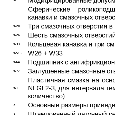
Модифицированные допуски
W
Сферические роликопод
канавки и смазочных отвер
Три смазочных отверстия в
W20
Шесть смазочных отверстий
W26
Кольцевая канавка и три с
W33
W26 + W33
W513
Подшипник с антифрикционн
W64
Заглушенные смазочные от
W77
Пластичная смазка на осн
NLGI 2-3, для интервала те
WT
количество)
Основные размеры приведен
X
Штампованный латунный се
Y