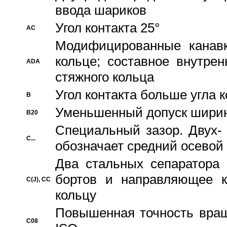
ввода шариков
Угол контакта 25°
AC
Модифицированные канавк
кольце; составное внутре
ADA
стяжного кольца
Угол контакта больше угла 
B
Уменьшенный допуск шири
B20
Специальный зазор. Двух-
C...
обозначает средний осевой
Два стальных сепаратора 
бортов и направляющее к
C(J), CC
кольцу
Повышенная точность враще
C08