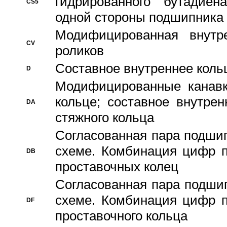
гидрированного бутадиен
CS5
одной стороны подшипника
Модифицированная внутре
CV
роликов
Составное внутреннее кольц
D
Модифицированные канавк
кольце; составное внутре
DA
стяжного кольца
Согласованная пара подши
схеме. Комбинация цифр п
DB
проставочных колец
Согласованная пара подши
схеме. Комбинация цифр п
DF
проставочного кольца