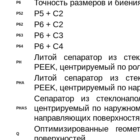
Точность размеров и биения
P6
P5 + C2
P52
P6 + C2
P62
P6 + C3
P63
P6 + C4
P64
Литой сепаратор из стек
PH
PEEK, центрируемый по ро
Литой сепаратор из стек
PHA
PEEK, центрируемый по на
Сепаратор из стеклонапо
центрируемый по наружном
PHAS
направляющих поверхностя
Оптимизированные геомет
Q
поверхностей