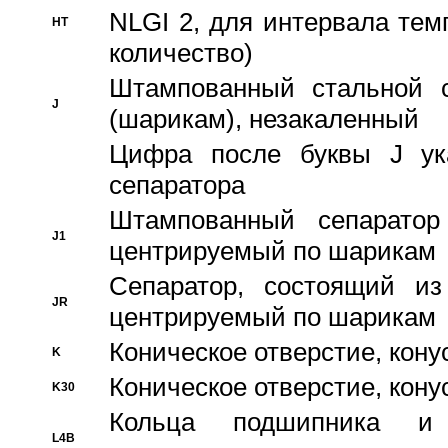
NLGI 2, для интервала темп
HT
количество)
Штампованный стальной с
J
(шарикам), незакаленный
Цифра после буквы J ука
сепаратора
Штампованный сепаратор
J1
центрируемый по шарикам
Сепаратор, состоящий из
JR
центрируемый по шарикам
Коническое отверстие, кону
K
Коническое отверстие, кону
K30
Кольца подшипника и
L4B