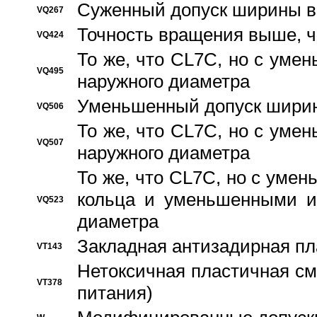
Суженный допуск ширины вн
VQ267
Точность вращения выше, 
VQ424
То же, что CL7C, но с ум
VQ495
наружного диаметра
Уменьшенный допуск ширин
VQ506
То же, что CL7C, но с ум
VQ507
наружного диаметра
То же, что CL7C, но с уме
кольца и уменьшенными и
VQ523
диаметра
Закладная антизадирная пл
VT143
Нетоксичная пластичная сма
VT378
питания)