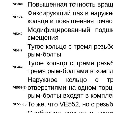
Повышенная точность вращ
VC068
Фиксирующий паз в наружн
VE174
кольца и повышенная точн
Модифицированный подши
VE240
смещения
Тугое кольцо с тремя резь
VE447
рым-болты
Тугое кольцо с тремя рез
VE447E
тремя рым-болтами в компл
Наружное кольцо с тр
отверстиями на одном торце
VE552(E)
рым-болты входят в компле
То же, что VE552, но с рез
VE553(E)