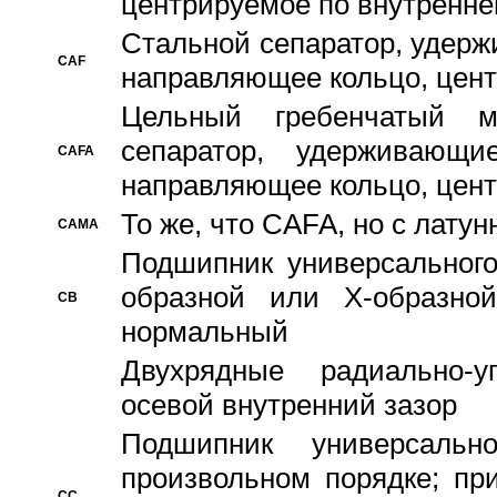
центрируемое по внутренне
Стальной сепаратор, удерж
CAF
направляющее кольцо, цент
Цельный гребенчатый м
сепаратор, удерживающ
CAFA
направляющее кольцо, цент
То же, что CAFA, но с лату
CAMA
Подшипник универсального
образной или Х-образно
CB
нормальный
Двухрядные радиально-
осевой внутренний зазор
Подшипник универсальн
произвольном порядке; пр
CC