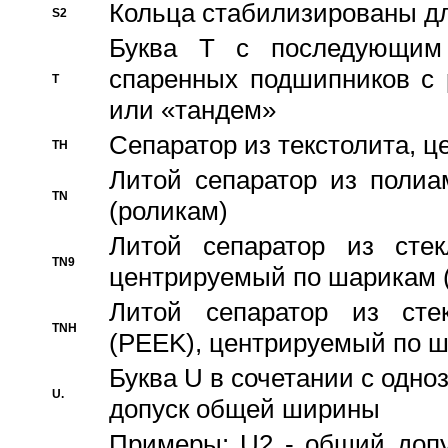
Кольца стабилизированы дл
S2
Буква T с последующим
спаренных подшипников с 
T
или «тандем»
Сепаратор из текстолита, 
TH
Литой сепаратор из полиа
TN
(роликам)
Литой сепаратор из стекл
TN9
центрируемый по шарикам 
Литой сепаратор из стек
TNH
(PEEK), центрируемый по 
Буква U в сочетании с одн
U.
допуск общей ширины
Примеры: U2 - общий допу