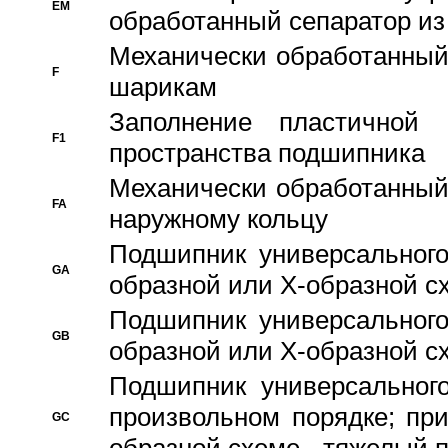
EM
обработанный сепаратор из
Механически обработанный
F
шарикам
Заполнение пластичной
F1
пространства подшипника
Механически обработанный
FA
наружному кольцу
Подшипник универсального
GA
образной или Х-образной сх
Подшипник универсального
GB
образной или Х-образной с
Подшипник универсального
произвольном порядке; пр
GC