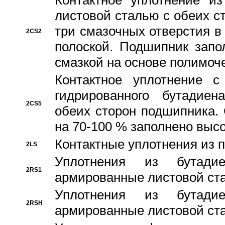
Контактное уплотнение и
листовой сталью с обеих с
три смазочных отверстия в
2CS2
полоской. Подшипник запо
смазкой на основе полимо
Контактное уплотнение 
гидрированного бутадиен
2CS5
обеих сторон подшипника.
на 70-100 % заполнено выс
Контактные уплотнения из 
2LS
Уплотнения из бутадие
2RS1
армированные листовой ста
Уплотнения из бутадие
2RSH
армированные листовой ста