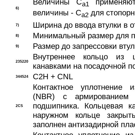
Величины C
применяют
a1
6)
величины - C
для стопорн
a2
Ширина до ввода втулки в 
7)
Минимальный размер для п
8)
Размер до запрессовки втул
9)
Внутреннее кольцо из 
235220
канавками на посадочной п
C2H + CNL
344524
Контактное уплотнение и
(NBR) с армированием 
подшипника. Кольцевая к
2CS
наружном кольце закрыт
заполнен антизадирной пла