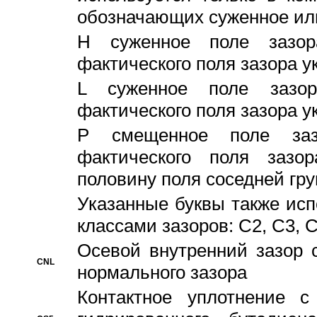
обозначающих суженное ил
H суженное поле зазора
фактического поля зазора у
L суженное поле зазор
фактического поля зазора у
P смещенное поле заз
фактического поля заз
половину поля соседней гр
Указанные буквы также ис
классами зазоров: С2, C3, 
Осевой внутренний зазор 
CNL
нормального зазора
Контактное уплотнение 