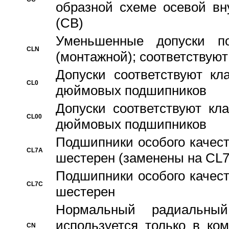
образной схеме осевой вн
(CB)
Уменьшенные допуски 
CLN
(монтажной); соответствуют
Допуски соответствуют кл
CL0
дюймовых подшипников
Допуски соответствуют кл
CL00
дюймовых подшипников
Подшипники особого качест
CL7A
шестерен (заменены на CL
Подшипники особого качест
CL7C
шестерен
Hормальный радиальный
используется только в ко
CN