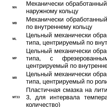
Механически обработанный
MA
наружному кольцу
Механически обработанный
MB
по внутреннему кольцу
Цельный механически обра
ML
типа, центрируемый по вну
Цельный механически обра
типа, с фрезерованны
MP
центрируемый по внутренне
Цельный механически обра
MR
типа, центрируемый по рол
Пластичная смазка на лити
3, для интервала темпера
MT33
количество)