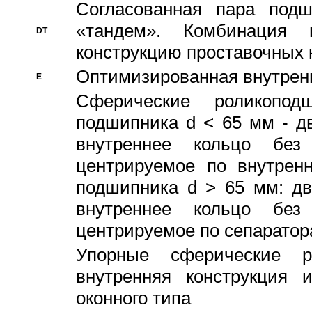
Согласованная пара под
«тандем». Комбинация
DT
конструкцию проставочных 
Оптимизированная внутрен
E
Сферические роликопод
подшипника d < 65 мм - дв
внутреннее кольцо без
центрируемое по внутренн
подшипника d > 65 мм: дв
внутреннее кольцо без
центрируемое по сепарато
Упорные сферические ро
внутренняя конструкция 
оконного типа