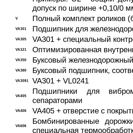
допуск по ширине +0,10/0 м
Полный комплект роликов (
V
Подшипник для железнодор
VA301
VA301 + специальный контр
VA305
Оптимизированная внутрен
VA321
Буксовый железнодорожный
VA350
Буксовый подшипник, соотв
VA380
VA301 + VL0241
VA3091
Подшипники для вибром
VA405
сепараторами
VA405 + отверстие с покры
VA406
Бомбинированные дорожк
VA606
специальная термообработ