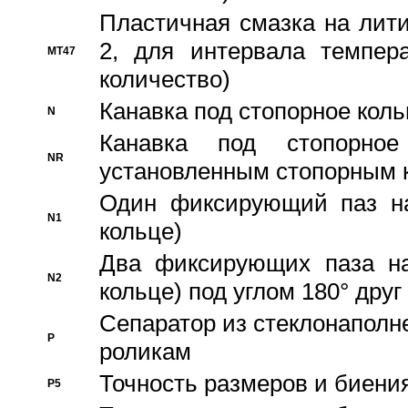
Пластичная смазка на лити
2, для интервала темпера
MT47
количество)
Канавка под стопорное кол
N
Канавка под стопорно
NR
установленным стопорным 
Один фиксирующий паз на
N1
кольце)
Два фиксирующих паза на
N2
кольце) под углом 180° друг 
Cепаратор из стеклонаполн
P
роликам
Точность размеров и биения
P5