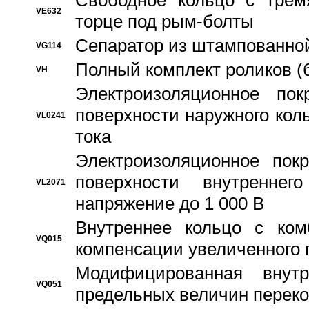
Свободное кольцо с трем
VE632
торце под рым-болты
Сепаратор из штампованной
VG114
Полный комплект роликов (
VH
Электроизоляционное по
поверхности наружного коль
VL0241
тока
Электроизоляционное пок
поверхности внутреннег
VL2071
напряжение до 1 000 В
Bнутреннее кольцо с ком
VQ015
компенсации увеличенного 
Модифицированная внут
VQ051
предельных величин переко