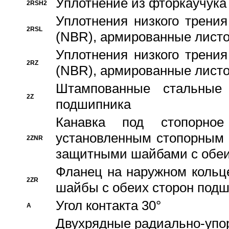
Уплотнение из фторкаучука
2RSH2
Уплотнения низкого трения
2RSL
(NBR), армированные листо
Уплотнения низкого трения
2RZ
(NBR), армированные листо
Штампованные стальные
2Z
подшипника
Канавка под стопорно
установленным стопорным
2ZNR
защитными шайбами с обеи
Фланец на наружном кольц
2ZR
шайбы с обеих сторон под
Угол контакта 30°
A
Двухрядные радиально-упо