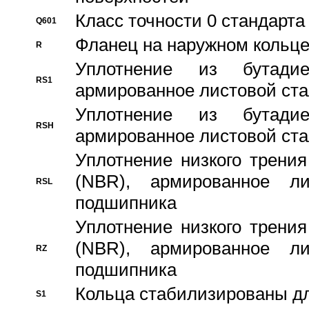
Класс точности 0 стандар
Q601
Фланец на наружном кольц
R
Уплотнение из бутадие
RS1
армированное листовой ста
Уплотнение из бутадие
RSH
армированное листовой ста
Уплотнение низкого трения
(NBR), армированное л
RSL
подшипника
Уплотнение низкого трения
(NBR), армированное л
RZ
подшипника
Кольца стабилизированы дл
S1