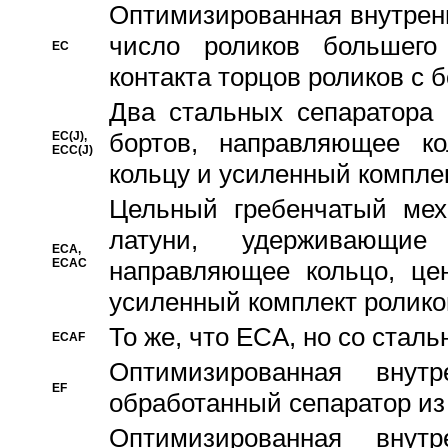
Oптимизированная внутренн
число роликов большего
EC
контакта торцов роликов с 
Два стальных сепаратора 
бортов, направляющее ко
EC(J),
ECC(J)
кольцу и усиленный компле
Цельный гребенчатый мех
латуни, удерживающи
ECA,
ECAC
направляющее кольцо, цен
усиленный комплект ролико
То же, что ECA, но со стал
ECAF
Оптимизированная внут
EF
обработанный сепаратор из
Оптимизированная внут