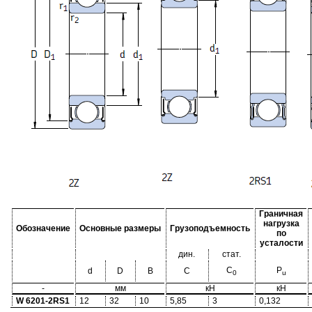
Граничная
нагрузка
Обозначение
Основные размеры
Грузоподъемность
по
усталости
дин.
стат.
C
P
d
D
B
C
0
u
-
мм
кН
кН
W 6201-2RS1
12
32
10
5,85
3
0,132