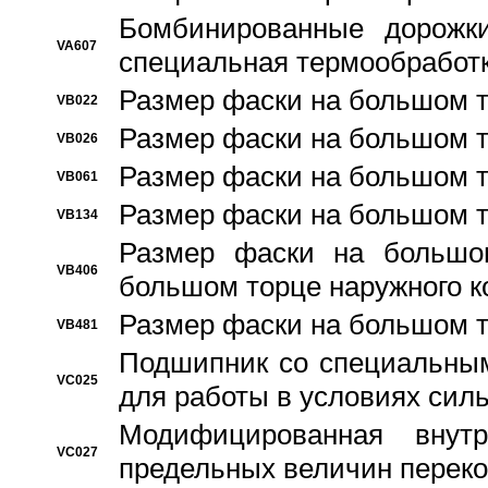
Бомбинированные дорожк
VA607
специальная термообработ
Размер фаски на большом т
VB022
Размер фаски на большом т
VB026
Размер фаски на большом т
VB061
Размер фаски на большом т
VB134
Размер фаски на большо
VB406
большом торце наружного к
Размер фаски на большом т
VB481
Подшипник со специальным
VC025
для работы в условиях сил
Модифицированная внут
VC027
предельных величин переко