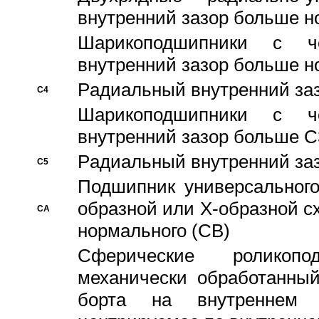
внутренний зазор больше н
Шарикоподшипники с че
внутренний зазор больше н
Pадиальный внутренний за
C4
Шарикоподшипники с че
внутренний зазор больше C
Pадиальный внутренний за
C5
Подшипник универсального
образной или Х-образной с
CA
нормального (CB)
Сферические роликопо
механически обработанный
борта на внутреннем 