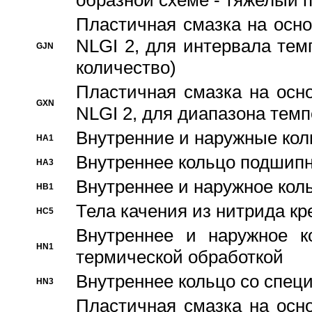
образной схеме - тяжелый 
Пластичная смазка на осно
NLGI 2, для интервала темп
GJN
количество)
Пластичная смазка на осн
GXN
NLGI 2, для диапазона темп
Внутренние и наружные кол
HA1
Bнутреннее кольцо подшипн
HA3
Bнутреннее и наружное коль
HB1
Тела качения из нитрида к
HC5
Bнутреннее и наружное к
HN1
термической обработкой
Внутреннее кольцо со спец
HN3
Пластичная смазка на осн