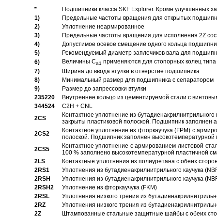
*
Подшипники класса SKF Explorer. Кроме улучшенных х
1)
Предельные частоты вращения для открытых подшипник
2)
Уплотнение неармированное
3)
Предельные частоты вращения для исполнения 2Z сос
4)
Допустимое осевое смещение одного кольца подшипник
5)
Рекомендуемый диаметр заплечиков вала для подшипни
Величины C
применяются для стопорных колец типа 
6)
a1
7)
Ширина до ввода втулки в отверстие подшипника
8)
Минимальный размер для подшипника с сепаратором
9)
Размер до запрессовки втулки
235220
Внутреннее кольцо из цементируемой стали с винтовы
344524
C2H + CNL
Контактное уплотнение из бутадиенакрилнитрильного к
2CS
закрыты пластиковой полоской. Подшипник заполнен 
Контактное уплотнение из фторкаучука (FPM) с армир
2CS2
полоской. Подшипник заполнен высокотемпературной 
Контактное уплотнение с армированием листовой стал
2CS5
100 % заполнено высокотемпературной пластичной см
2LS
Контактные уплотнения из полиуретана с обеих сторо
2RS1
Уплотнения из бутадиенакрилнитрильного каучука (NB
2RSH
Уплотнения из бутадиенакрилнитрильного каучука (NB
2RSH2
Уплотнение из фторкаучука (FKM)
2RSL
Уплотнения низкого трения из бутадиенакрилнитрильн
2RZ
Уплотнения низкого трения из бутадиенакрилнитрильн
2Z
Штампованные стальные защитные шайбы с обеих ст