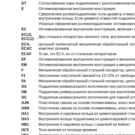
DT
Согласованная пара подшипников с расположением по 
E
Оптимизированная внутренняя конструкция
Сферические роликоподшипники: если диаметр отверст
внутреннему кольцу. Если диаметр отверстия подшипни
Упорные сферические роликоподшипники: оптимизиров
EC
Oптимизированная внутренняя конструкция, включает 
EC(J),
Два стальных сепаратора оконного типа, внутреннее к
ECC(J)
ECA,
Цельный гребенчатый механически обработанный сеп
ECAC
комплект роликов
ECAF
То же, что ECA, но со стальным сепаратором
EF
Оптимизированная внутренняя конструкция и механич
EM
Оптимизированная внутренняя конструкция и механич
F
Механически обработанный стальной сепаратор, цен
F1
Заполнение пластичной смазкой на 10-15% от свободн
FA
Механически обработанный стальной сепаратор, цент
GA
Подшипник универсального исполнения при расположен
GB
Подшипник универсального исполнения при расположен
GC
Подшипник универсального исполнения для парной уст
GJN
Пластичная смазка на основе полимочевины, класс конс
GXN
Пластичная смазка на основе полимочевины, класс конс
HA1
Внутренние и наружные кольца из цементируемой ста
HA3
Bнутреннее кольцо подшипника из цементируемой ста
HB1
Bнутреннее и наружное кольцо с закалкой на бейнит
HC5
Тела качения из нитрида кремния