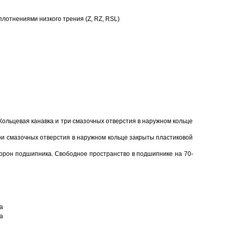
отнениями низкого трения (Z, RZ, RSL)
Кольцевая канавка и три смазочных отверстия в наружном кольце
ри смазочных отверстия в наружном кольце закрыты пластиковой
торон подшипника. Свободное пространство в подшипнике на 70-
а
а