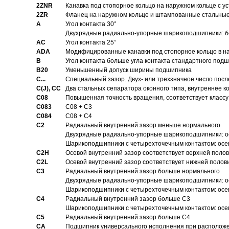
2ZNR
Канавка под стопорное кольцо на наружном кольце с
2ZR
Фланец на наружном кольце и штампованные стальны
A
Угол контакта 30°
Двухрядные радиально-упорные шарикоподшипники: бе
AC
Угол контакта 25°
ADA
Модифицированные канавки под стопорное кольцо в на
B
Угол контакта больше угла контакта стандартного под
B20
Уменьшенный допуск ширины подшипника
C...
Специальный зазор. Двух- или трехзначное число посл
C(J), CC
Два стальных сепаратора оконного типа, внутреннее к
C08
Повышенная точность вращения, соответствует классу 
C083
C08 + C3
C084
C08 + C4
C2
Pадиальный внутренний зазор меньше нормального
Двухрядные радиально-упорные шарикоподшипники: о
Шарикоподшипники с четырехточечным контактом: осе
C2H
Осевой внутренний зазор соответствует верхней поло
C2L
Осевой внутренний зазор соответствует нижней полов
C3
Pадиальный внутренний зазор больше нормального
Двухрядные радиально-упорные шарикоподшипники: ос
Шарикоподшипники с четырехточечным контактом: осе
C4
Pадиальный внутренний зазор больше C3
Шарикоподшипники с четырехточечным контактом: осе
C5
Pадиальный внутренний зазор больше C4
CA
Подшипник универсального исполнения при расположен