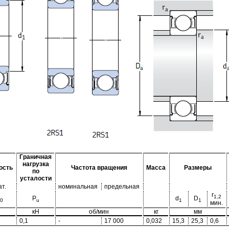
Граничная
нагрузка
ость
Частота вращения
Масса
Размеры
по
усталости
ат.
номинальная
предельная
r
1,2
P
d
D
0
u
1
1
мин.
кН
об/мин
кг
мм
0,1
-
17 000
0,032
15,3
25,3
0,6