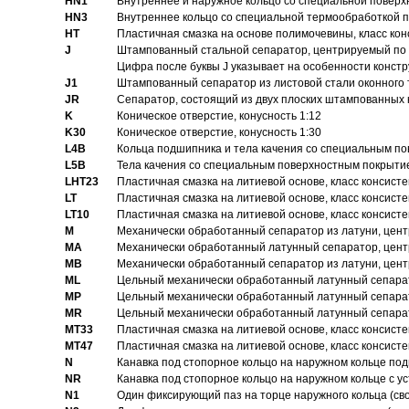
HN1
Bнутреннее и наружное кольцо со специальной поверх
HN3
Внутреннее кольцо со специальной термообработкой 
HT
Пластичная смазка на основе полимочевины, класс конс
J
Штампованный стальной сепаратор, центрируемый по 
Цифра после буквы J указывает на особенности конст
J1
Штампованный сепаратор из листовой стали оконного
JR
Сепаратор, состоящий из двух плоских штампованных
K
Коническое отверстие, конусность 1:12
K30
Коническое отверстие, конусность 1:30
L4B
Кольца подшипника и тела качения со специальным п
L5B
Тела качения со специальным поверхностным покрыти
LHT23
Пластичная смазка на литиевой основе, класс консисте
LT
Пластичная смазка на литиевой основе, класс консисте
LT10
Пластичная смазка на литиевой основе, класс консисте
M
Механически обработанный сепаратор из латуни, цент
MA
Механически обработанный латунный сепаратор, цент
MB
Механически обработанный сепаратор из латуни, цент
ML
Цельный механически обработанный латунный сепарат
MP
Цельный механически обработанный латунный сепарат
MR
Цельный механически обработанный латунный сепарат
MT33
Пластичная смазка на литиевой основе, класс консисте
MT47
Пластичная смазка на литиевой основе, класс консисте
N
Канавка под стопорное кольцо на наружном кольце по
NR
Канавка под стопорное кольцо на наружном кольце с 
N1
Один фиксирующий паз на торце наружного кольца (св