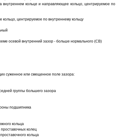
а внутреннем кольце и направляющее кольцо, центрируемое по
 кольцо, центрируемое по внутреннему кольцу
ьный
еме осевой внутренний зазор - больше нормального (CB)
щих суженное или смещенное поле зазора:
седней группы большего зазора
ороны подшипника
яжного кольца
 проставочных колец
проставочного кольца