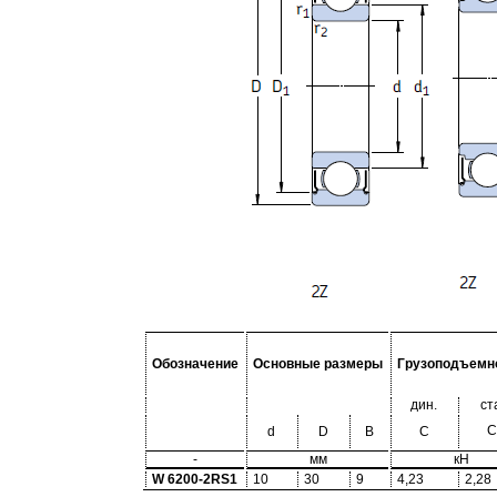
Обозначение
Основные размеры
Грузоподъемн
дин.
ст
C
d
D
B
C
-
мм
кН
W 6200-2RS1
10
30
9
4,23
2,28