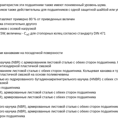
арактеристик эти подшипники также имеют пониженный уровень шума.
ов также действительны для подшипников с одной защитной шайбой или упл
тавляют примерно 80 % от приведенных величин
а относительно другого
ков с осевой нагрузкой
SW, величины - C
для стопорных колец согласно стандарту DIN 471
a2
ми канавками на посадочной поверхности
аучука (NBR) с армированием листовой сталью с обеих сторон подшипника. 
антизадирной пластичной смазкой
ованием листовой сталью с обеих сторон подшипника. Кольцевая канавка и т
пластичной смазкой на основе полимочевины
ью из гидрированного бутадиенакрилнитрильного каучука (HNBR) с обеих с
азкой
н подшипника
R), армированные листовой сталью с обеих сторон подшипника
R), армированные листовой сталью с обеих сторон подшипника
ого каучука (NBR), армированные листовой сталью с обеих сторон подшипник
ого каучука (NBR), армированные листовой сталью с обеих сторон подшипник
орон подшипника