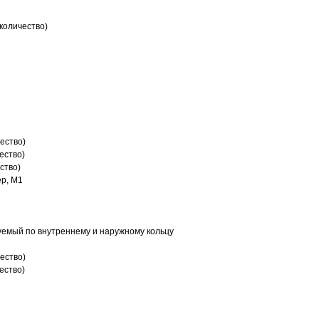
количество)
ество)
ество)
ство)
р, M1
емый по внутреннему и наружному кольцу
ество)
ество)