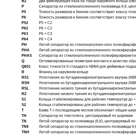
N2
Два фиксирующих паза на торце наружного кольца (своб
P
Cепаратор из стеклонаполненного полиамида 6,6, цен
P5
Точность размеров и биения соответствуют классу точн
P6
Точность размеров и биения соответствует классу точн
P52
P5 + C2
P62
P6 + C2
P63
P6 + C3
P64
P6 + C4
PH
Литой сепаратор из стеклонаполнен-ного полиэфирэф
PHA
Литой сепаратор из стеклонаполненного полиэфирэфи
PHAS
Сепаратор из стеклонаполненного полиэфирэфиркетон
Q
Оптимизированные геометрия контакта и качество обр
Q601
Класс точности 0 стандарта ABMA для дюймовых подш
R
Фланец на наружном кольце
RS1
Уплотнение из бутадиенакрилнитрильного каучука (NB
RSH
Уплотнение из бутадиенакрилнитрильного каучука (NB
RSL
Уплотнение низкого трения из бутадиенакрилнитрильно
RZ
Уплотнение низкого трения из бутадиенакрилнитрильно
S1
Кольца стабилизированы для рабочих температур до +
S2
Кольца стабилизированы для рабочих температур до +
T
Буква T с последующим числом обозначает общую шир
TH
Сепаратор из текстолита, центрируемый по шарикам
TN
Литой сепаратор из полиамида (6,6), центрируемый по
TN9
Литой сепаратор из стеклонаполненного полиамида 6,6
TNH
Литой сепаратор из стеклонаполненного полиэфирэфи