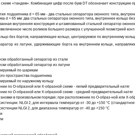
схеме «тандем». Комбинация цифр после букв DT обозначает конструкцию п
ия подшипника d < 65 мм - два стальных сепаратора оконного типа, внутрен
ка d > 65 мм: два стальных сепаратора оконного типа, внутреннее кольцо б
анная внутренняя конструкция и штампованный стальной сепаратор оконног
увеличенное число роликов большего размера с улучшенной геометрией конта
ольцо без бортов, направляющее кольцо, центрируемое по внутреннему кольц
аратор из латуни, удерживающие борта на внутреннем кольце, направляющ
ески обработанный сепаратор из стали
ески обработанный сепаратор из латуни
трируемый по шарикам
ого пространства подшипника
рируемый по наружному кольцу
ии по О-образной или Х-образной схеме - легкий предварительный натяг
ии по О-образной или Х-образной схеме - средний предварительный натяг
ановки в произвольном порядке; при расположении по О-образ-ной или Х-об
истенции. NLGI 2, для интервала температур от -30 до +150 °C (стандартное
истенции NLGI 2, для диапазона температур от -40 до +150 °C
ли
ли