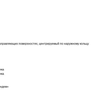
аправляющих поверхностях, центрируемый по наружному кольцу
ика
ика
андем»