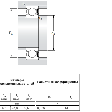
Размеры
Расчетные коэффициенты
сопряженных деталей
d
D
r
a
a
a
k
f
r
0
мин.
макс.
макс.
мм
-
14,2
25,8
0,6
0,025
13