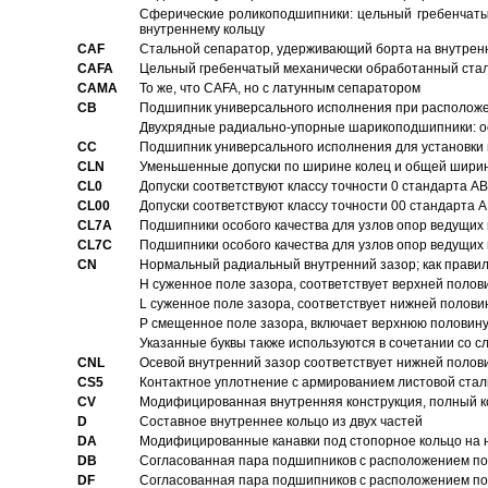
Сферические роликоподшипники: цельный гребенчаты
внутреннему кольцу
CAF
Стальной сепаратор, удерживающий борта на внутренн
CAFA
Цельный гребенчатый механически обработанный стал
CAMA
То же, что CAFA, но с латунным сепаратором
CB
Подшипник универсального исполнения при расположен
Двухрядные радиально-упорные шарикоподшипники: о
CC
Подшипник универсального исполнения для установки 
CLN
Уменьшенные допуски по ширине колец и общей ширине
CL0
Допуски соответствуют классу точности 0 стандарта 
CL00
Допуски соответствуют классу точности 00 стандарта
CL7A
Подшипники особого качества для узлов опор ведущих
CL7C
Подшипники особого качества для узлов опор ведущих
CN
Hормальный радиальный внутренний зазор; как правил
H суженное поле зазора, соответствует верхней полов
L суженное поле зазора, соответствует нижней полови
P смещенное поле зазора, включает верхнюю половину
Указанные буквы также используются в сочетании со с
CNL
Осевой внутренний зазор соответствует нижней полов
CS5
Контактное уплотнение с армированием листовой стал
CV
Модифицированная внутренняя конструкция, полный к
D
Составное внутреннее кольцо из двух частей
DA
Модифицированные канавки под стопорное кольцо на н
DB
Согласованная пара подшипников с расположением по 
DF
Согласованная пара подшипников с расположением по 