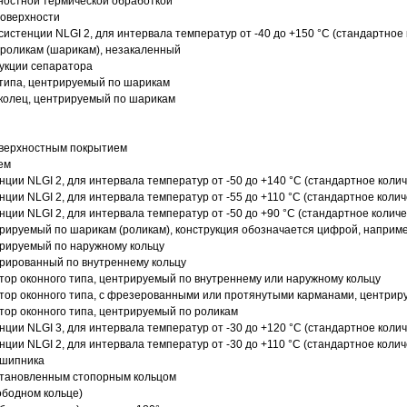
ностной термической обработкой
поверхности
истенции NLGI 2, для интервала температур от -40 до +150 °C (стандартное 
роликам (шарикам), незакаленный
рукции сепаратора
 типа, центрируемый по шарикам
 колец, центрируемый по шарикам
оверхностным покрытием
ем
нции NLGI 2, для интервала температур от -50 до +140 °C (стандартное колич
нции NLGI 2, для интервала температур от -55 до +110 °C (стандартное колич
нции NLGI 2, для интервала температур от -50 до +90 °C (стандартное количе
рируемый по шарикам (роликам), конструкция обозначается цифрой, наприме
рируемый по наружному кольцу
рированный по внутреннему кольцу
ор оконного типа, центрируемый по внутреннему или наружному кольцу
ор оконного типа, с фрезерованными или протянутыми карманами, центриру
ор оконного типа, центрируемый по роликам
нции NLGI 3, для интервала температур от -30 до +120 °C (стандартное колич
нции NLGI 2, для интервала температур от -30 до +110 °C (стандартное колич
дшипника
установленным стопорным кольцом
ободном кольце)