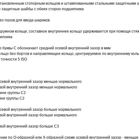
 установленным стопорным кольцом и штампованными стальными защитными 
е защитные шайбы с обеих сторон подшипника
з пазов для ввода шариков
ружном кольце; составное внутреннее кольцо удерживается при помощи стяж
шипника
е буквы С обозначает средний осевой внутренний зазор в мкм
ольцо без бортов и направляющее кольцо, центрируемое по внутреннему кол
точности 5 ISO
севой внутренний зазор меньше нормального
вой внутренний зазор меньше нормального
вине группы C2
ине группы C2
евой внутренний зазор больше нормального
вой внутренний зазор больше нормального
вой внутренний зазор больше C3
ии по О-образной или Х-образной схеме осевой внутренний зазор - меньше