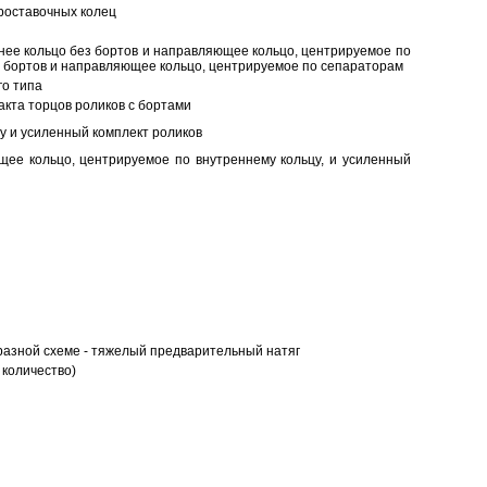
роставочных колец
нее кольцо без бортов и направляющее кольцо, центрируемое по
ез бортов и направляющее кольцо, центрируемое по сепараторам
о типа
кта торцов роликов с бортами
у и усиленный комплект роликов
ее кольцо, центрируемое по внутреннему кольцу, и усиленный
разной схеме - тяжелый предварительный натяг
 количество)