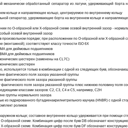
й механически обработанный сепаратор из латуни, удерживающий борта н
ем кольце и направляющее кольцо, центрируемое по внутреннему кольцу
ьной сепаратор, удерживающие борта на внутреннем кольце и направляющее
ии по О-образной или Х-образной схеме осевой внутренний зазор - нормал
собый осевой внутренний зазор
в произвольном порядке; при расположении по О-образной или Х-образной сх
 (монтажной); соответствуют классу точности ISO 6X
АВМА для дюймовых подшипников
 ABMA для дюймовых подшипников
 конических шестерен (заменены на CL7C)
 конических шестерен
о, используется только в комбинации с одной из следующих букв, обозначаю
ине фактического поля зазора указанной группы
не фактического поля зазора указанной группы
 фактического поля зазора указанной группы плюс нижнюю половину поля со
ледующими классами зазоров: С2, C3, С4 и С5, например, С2Н
ине группы нормального зазора
ью из гидрированного бутадиенакрилнитрильного каучука (HNBR) с одной ст
омплект роликов
аружном кольце; составное внутреннее кольцо удерживается при помощи ст
О-образной схеме. Комбинация цифр после букв DB обозначает конструкцию
Х-образной схеме. Комбинация цифр после букв DF обозначает конструкцию 