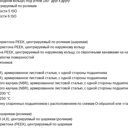
одном кольце) под углом 180° друг к другу
трируемый по роликам
ости 5 ISO
ости 6 ISO
иркетона PEEK, центрируемый по роликам (шарикам)
ркетона PEEK, центрируемый по наружному кольцу
а PEEK, центрируемый по наружному кольцу, со смазочными канавками на н
аботки поверхностей
ипников
R), армированное листовой сталью, с одной стороны подшипника
R), армированное листовой сталью, с одной стороны подшипника
го каучука (NBR), армированное листовой сталью, с одной стороны подшипн
го каучука (NBR), армированное листовой сталью, с одной стороны подшипн
200 °C
250 °C
ину спаренных подшипников с расположением по схемам О-образной или «т
 шарикам (роликам)
 (4,6), центрируемый по шарикам (роликам)
ркетона (PEEK), центрируемый по шарикам