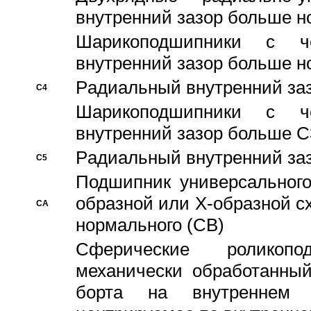
внутренний зазор больше н
Шарикоподшипники с че
внутренний зазор больше н
Pадиальный внутренний за
C4
Шарикоподшипники с че
внутренний зазор больше C
Pадиальный внутренний за
C5
Подшипник универсального
образной или Х-образной с
CA
нормального (CB)
Сферические роликопо
механически обработанный
борта на внутреннем 