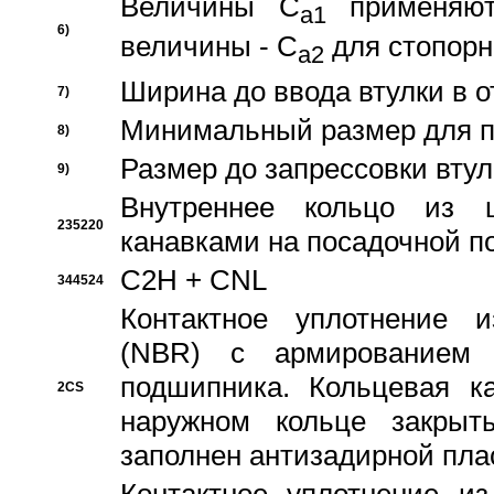
Величины C
применяют
a1
6)
величины - C
для стопорн
a2
Ширина до ввода втулки в 
7)
Минимальный размер для п
8)
Размер до запрессовки втул
9)
Внутреннее кольцо из 
235220
канавками на посадочной п
C2H + CNL
344524
Контактное уплотнение и
(NBR) с армированием 
подшипника. Кольцевая к
2CS
наружном кольце закрыт
заполнен антизадирной пла