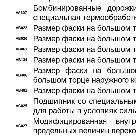
Бомбинированные дорожк
VA607
специальная термообработ
Размер фаски на большом т
VB022
Размер фаски на большом т
VB026
Размер фаски на большом т
VB061
Размер фаски на большом т
VB134
Размер фаски на большо
VB406
большом торце наружного к
Размер фаски на большом т
VB481
Подшипник со специальным
VC025
для работы в условиях сил
Модифицированная внут
VC027
предельных величин переко