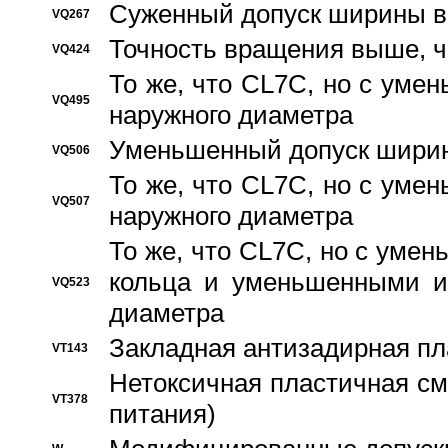
Суженный допуск ширины вн
VQ267
Точность вращения выше, 
VQ424
То же, что CL7C, но с ум
VQ495
наружного диаметра
Уменьшенный допуск ширин
VQ506
То же, что CL7C, но с ум
VQ507
наружного диаметра
То же, что CL7C, но с уме
кольца и уменьшенными и
VQ523
диаметра
Закладная антизадирная пл
VT143
Нетоксичная пластичная сма
VT378
питания)