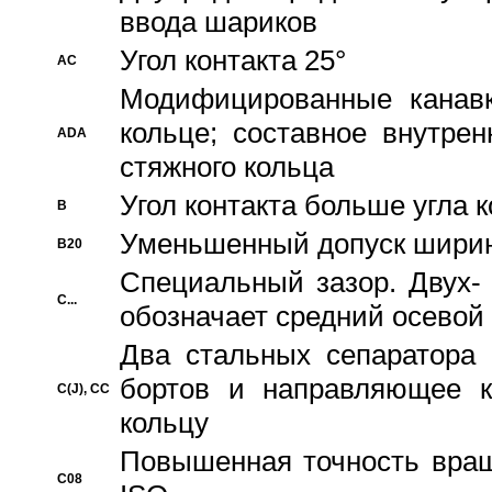
ввода шариков
Угол контакта 25°
AC
Модифицированные канавк
кольце; составное внутре
ADA
стяжного кольца
Угол контакта больше угла 
B
Уменьшенный допуск шири
B20
Специальный зазор. Двух-
C...
обозначает средний осевой
Два стальных сепаратора 
бортов и направляющее к
C(J), CC
кольцу
Повышенная точность враще
C08