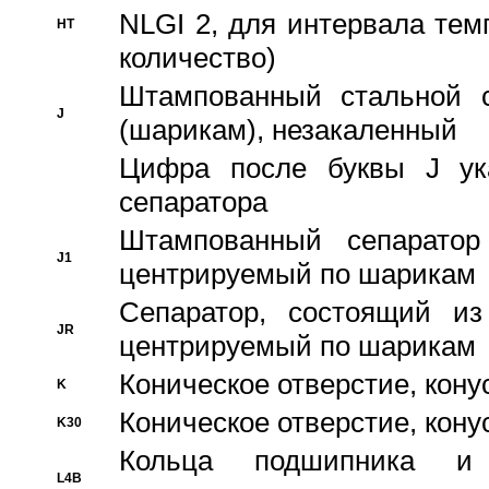
NLGI 2, для интервала темп
HT
количество)
Штампованный стальной с
J
(шарикам), незакаленный
Цифра после буквы J ука
сепаратора
Штампованный сепаратор
J1
центрируемый по шарикам
Сепаратор, состоящий из
JR
центрируемый по шарикам
Коническое отверстие, кону
K
Коническое отверстие, кону
K30
Кольца подшипника и
L4B