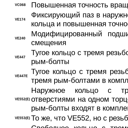
Повышенная точность вращ
VC068
Фиксирующий паз в наружн
VE174
кольца и повышенная точн
Модифицированный подши
VE240
смещения
Тугое кольцо с тремя резь
VE447
рым-болты
Тугое кольцо с тремя рез
VE447E
тремя рым-болтами в компл
Наружное кольцо с тр
отверстиями на одном торце
VE552(E)
рым-болты входят в компле
То же, что VE552, но с рез
VE553(E)