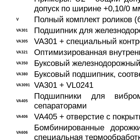
допуск по ширине +0,10/0 м
Полный комплект роликов (
V
Подшипник для железнодор
VA301
VA301 + специальный контр
VA305
Оптимизированная внутрен
VA321
Буксовый железнодорожный
VA350
Буксовый подшипник, соотв
VA380
VA301 + VL0241
VA3091
Подшипники для вибром
VA405
сепараторами
VA405 + отверстие с покры
VA406
Бомбинированные дорожк
VA606
специальная термообработ