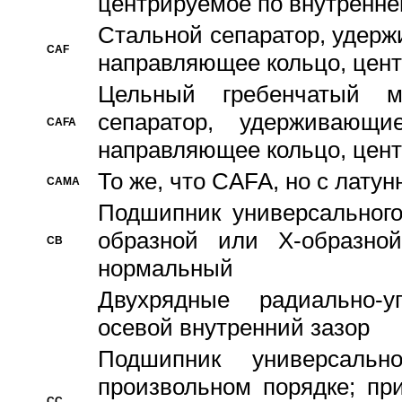
центрируемое по внутренне
Стальной сепаратор, удерж
CAF
направляющее кольцо, цент
Цельный гребенчатый м
сепаратор, удерживающ
CAFA
направляющее кольцо, цент
То же, что CAFA, но с лату
CAMA
Подшипник универсального
образной или Х-образно
CB
нормальный
Двухрядные радиально-
осевой внутренний зазор
Подшипник универсальн
произвольном порядке; пр
CC