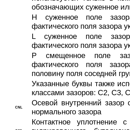
обозначающих суженное ил
H суженное поле зазора
фактического поля зазора у
L суженное поле зазор
фактического поля зазора у
P смещенное поле заз
фактического поля заз
половину поля соседней гр
Указанные буквы также ис
классами зазоров: С2, C3, 
Осевой внутренний зазор 
CNL
нормального зазора
Контактное уплотнение 