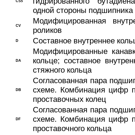
гидрированного бутадиен
CS5
одной стороны подшипника
Модифицированная внутре
CV
роликов
Составное внутреннее кольц
D
Модифицированные канавк
кольце; составное внутре
DA
стяжного кольца
Согласованная пара подши
схеме. Комбинация цифр п
DB
проставочных колец
Согласованная пара подши
схеме. Комбинация цифр п
DF
проставочного кольца