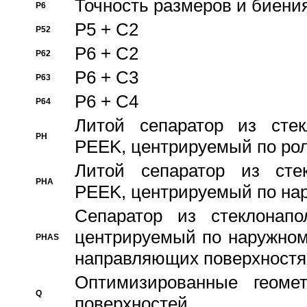
Точность размеров и биения
P6
P5 + C2
P52
P6 + C2
P62
P6 + C3
P63
P6 + C4
P64
Литой сепаратор из стек
PH
PEEK, центрируемый по ро
Литой сепаратор из стек
PHA
PEEK, центрируемый по на
Сепаратор из стеклонапо
центрируемый по наружном
PHAS
направляющих поверхностя
Оптимизированные геомет
Q
поверхностей