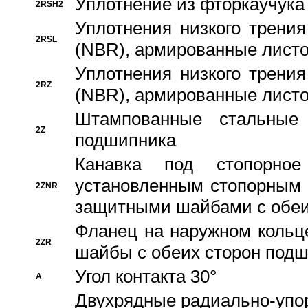
Уплотнение из фторкаучука
2RSH2
Уплотнения низкого трения
2RSL
(NBR), армированные листо
Уплотнения низкого трения
2RZ
(NBR), армированные листо
Штампованные стальные
2Z
подшипника
Канавка под стопорно
установленным стопорным
2ZNR
защитными шайбами с обеи
Фланец на наружном кольц
2ZR
шайбы с обеих сторон под
Угол контакта 30°
A
Двухрядные радиально-упо