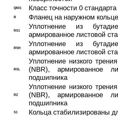
Класс точности 0 стандар
Q601
Фланец на наружном кольц
R
Уплотнение из бутадие
RS1
армированное листовой ста
Уплотнение из бутадие
RSH
армированное листовой ста
Уплотнение низкого трения
(NBR), армированное л
RSL
подшипника
Уплотнение низкого трения
(NBR), армированное л
RZ
подшипника
Кольца стабилизированы дл
S1