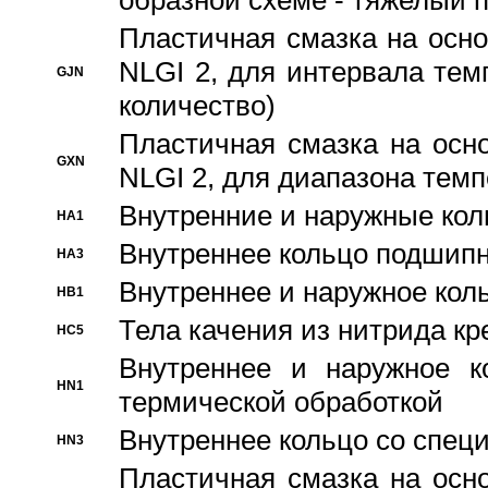
образной схеме - тяжелый 
Пластичная смазка на осно
NLGI 2, для интервала темп
GJN
количество)
Пластичная смазка на осн
GXN
NLGI 2, для диапазона темп
Внутренние и наружные кол
HA1
Bнутреннее кольцо подшипн
HA3
Bнутреннее и наружное коль
HB1
Тела качения из нитрида к
HC5
Bнутреннее и наружное к
HN1
термической обработкой
Внутреннее кольцо со спец
HN3
Пластичная смазка на осн