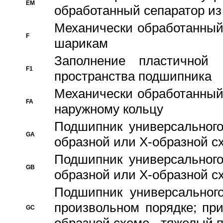
EM
обработанный сепаратор из
Механически обработанный
F
шарикам
Заполнение пластичной
F1
пространства подшипника
Механически обработанный
FA
наружному кольцу
Подшипник универсального
GA
образной или Х-образной сх
Подшипник универсального
GB
образной или Х-образной с
Подшипник универсального
произвольном порядке; пр
GC