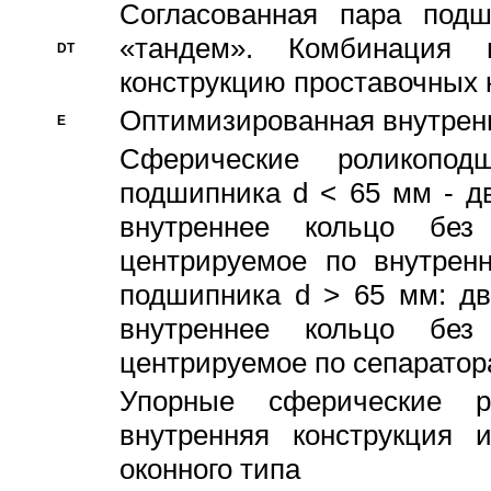
Согласованная пара под
«тандем». Комбинация
DT
конструкцию проставочных 
Оптимизированная внутрен
E
Сферические роликопод
подшипника d < 65 мм - дв
внутреннее кольцо без
центрируемое по внутренн
подшипника d > 65 мм: дв
внутреннее кольцо без
центрируемое по сепарато
Упорные сферические ро
внутренняя конструкция 
оконного типа