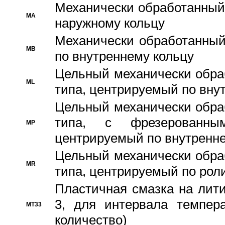
Механически обработанный
MA
наружному кольцу
Механически обработанный
MB
по внутреннему кольцу
Цельный механически обра
ML
типа, центрируемый по вну
Цельный механически обра
типа, с фрезерованны
MP
центрируемый по внутренне
Цельный механически обра
MR
типа, центрируемый по рол
Пластичная смазка на лити
3, для интервала темпера
MT33
количество)