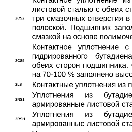
Контактное уплотнение и
листовой сталью с обеих с
три смазочных отверстия в
2CS2
полоской. Подшипник запо
смазкой на основе полимо
Контактное уплотнение 
гидрированного бутадиен
2CS5
обеих сторон подшипника.
на 70-100 % заполнено выс
Контактные уплотнения из 
2LS
Уплотнения из бутадие
2RS1
армированные листовой ста
Уплотнения из бутадие
2RSH
армированные листовой ста