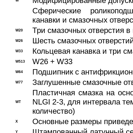
Модифицированные допуски
W
Сферические роликопод
канавки и смазочных отвер
Три смазочных отверстия в
W20
Шесть смазочных отверстий
W26
Кольцевая канавка и три с
W33
W26 + W33
W513
Подшипник с антифрикционн
W64
Заглушенные смазочные от
W77
Пластичная смазка на осн
NLGI 2-3, для интервала те
WT
количество)
Основные размеры приведен
X
Штампованный латунный се
Y