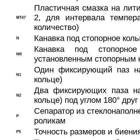
Пластичная смазка на лити
2, для интервала темпера
MT47
количество)
Канавка под стопорное кол
N
Канавка под стопорно
NR
установленным стопорным 
Один фиксирующий паз на
N1
кольце)
Два фиксирующих паза на
N2
кольце) под углом 180° друг 
Cепаратор из стеклонаполн
P
роликам
Точность размеров и биения
P5