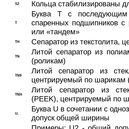
Кольца стабилизированы дл
S2
Буква T с последующим
спаренных подшипников с 
T
или «тандем»
Сепаратор из текстолита, 
TH
Литой сепаратор из полиа
TN
(роликам)
Литой сепаратор из стекл
TN9
центрируемый по шарикам 
Литой сепаратор из стек
TNH
(PEEK), центрируемый по 
Буква U в сочетании с одн
U.
допуск общей ширины
Примеры: U2 - общий допу