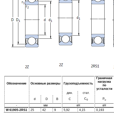
Граничная
нагрузка
Обозначение
Основные размеры
Грузоподъемность
по
усталости
дин.
стат.
C
P
d
D
B
C
0
u
-
мм
кН
кН
W 61905-2RS1
25
42
9
5,92
4,15
0,193