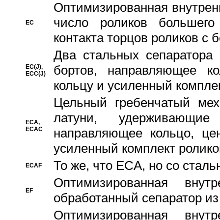
Oптимизированная внутренн
число роликов большего
EC
контакта торцов роликов с 
Два стальных сепаратора 
бортов, направляющее ко
EC(J),
ECC(J)
кольцу и усиленный компле
Цельный гребенчатый мех
латуни, удерживающи
ECA,
ECAC
направляющее кольцо, цен
усиленный комплект ролико
То же, что ECA, но со стал
ECAF
Оптимизированная внут
EF
обработанный сепаратор из
Оптимизированная внут