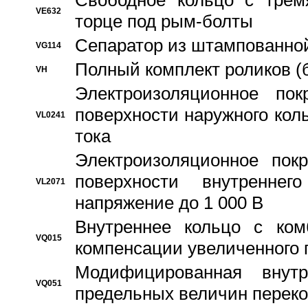
Свободное кольцо с трем
VE632
торце под рым-болты
Сепаратор из штампованной
VG114
Полный комплект роликов (
VH
Электроизоляционное по
поверхности наружного коль
VL0241
тока
Электроизоляционное пок
поверхности внутреннег
VL2071
напряжение до 1 000 В
Bнутреннее кольцо с ком
VQ015
компенсации увеличенного 
Модифицированная внут
VQ051
предельных величин переко