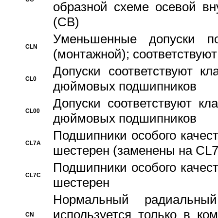
образной схеме осевой вн
(CB)
Уменьшенные допуски 
CLN
(монтажной); соответствуют
Допуски соответствуют кл
CL0
дюймовых подшипников
Допуски соответствуют кл
CL00
дюймовых подшипников
Подшипники особого качест
CL7A
шестерен (заменены на CL
Подшипники особого качест
CL7C
шестерен
Hормальный радиальный
используется только в ко
CN