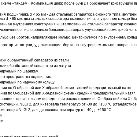
схеме «тандем». Комбинация цифр после букв DT обозначает конструкцию п
ия подшипника d < 65 мм - два стальных сепаратора оконного типа, внутрен
ка d > 65 мм: два стальных сепаратора оконного типа, внутреннее кольцо б
анная внутренняя конструкция и штампованный стальной сепаратор оконног
увеличенное число роликов большего размера с улучшенной геометрией конта
ольцо без бортов, направляющее кольцо, центрируемое по внутреннему кольц
аратор из латуни, удерживающие борта на внутреннем кольце, направляющ
ески обработанный сепаратор из стали
ески обработанный сепаратор из латуни
трируемый по шарикам
ого пространства подшипника
рируемый по наружному кольцу
ии по О-образной или Х-образной схеме - легкий предварительный натяг
ии по О-образной или Х-образной схеме - средний предварительный натяг
ановки в произвольном порядке; при расположении по О-образ-ной или Х-об
истенции. NLGI 2, для интервала температур от -30 до +150 °C (стандартное
истенции NLGI 2, для диапазона температур от -40 до +150 °C
ли
ли