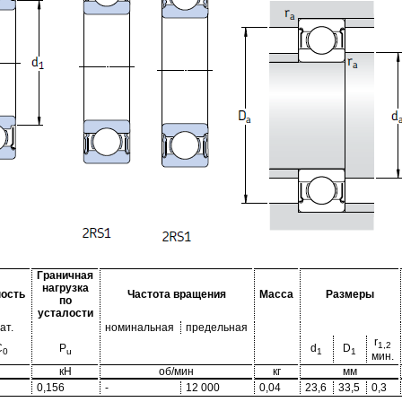
Граничная
нагрузка
ость
Частота вращения
Масса
Размеры
по
усталости
ат.
номинальная
предельная
r
1,2
C
P
d
D
0
u
1
1
мин.
кН
об/мин
кг
мм
0,156
-
12 000
0,04
23,6
33,5
0,3