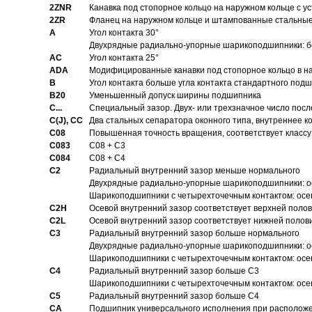
2ZNR
Канавка под стопорное кольцо на наружном кольце с
2ZR
Фланец на наружном кольце и штампованные стальны
A
Угол контакта 30°
Двухрядные радиально-упорные шарикоподшипники: бе
AC
Угол контакта 25°
ADA
Модифицированные канавки под стопорное кольцо в на
B
Угол контакта больше угла контакта стандартного под
B20
Уменьшенный допуск ширины подшипника
C...
Специальный зазор. Двух- или трехзначное число посл
C(J), CC
Два стальных сепаратора оконного типа, внутреннее к
C08
Повышенная точность вращения, соответствует классу 
C083
C08 + C3
C084
C08 + C4
C2
Pадиальный внутренний зазор меньше нормального
Двухрядные радиально-упорные шарикоподшипники: о
Шарикоподшипники с четырехточечным контактом: осе
C2H
Осевой внутренний зазор соответствует верхней поло
C2L
Осевой внутренний зазор соответствует нижней полов
C3
Pадиальный внутренний зазор больше нормального
Двухрядные радиально-упорные шарикоподшипники: ос
Шарикоподшипники с четырехточечным контактом: осе
C4
Pадиальный внутренний зазор больше C3
Шарикоподшипники с четырехточечным контактом: осе
C5
Pадиальный внутренний зазор больше C4
CA
Подшипник универсального исполнения при расположен