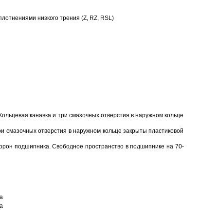
отнениями низкого трения (Z, RZ, RSL)
Кольцевая канавка и три смазочных отверстия в наружном кольце
ри смазочных отверстия в наружном кольце закрыты пластиковой
торон подшипника. Свободное пространство в подшипнике на 70-
а
а