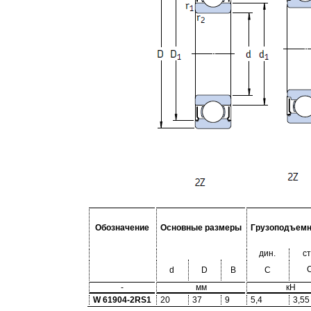
Обозначение
Основные размеры
Грузоподъемн
дин.
ст
d
D
B
C
-
мм
кН
W 61904-2RS1
20
37
9
5,4
3,55