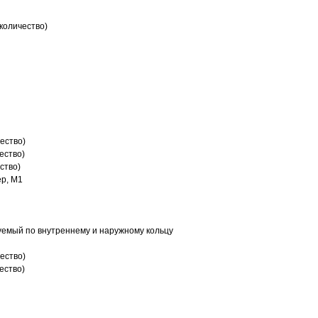
количество)
ество)
ество)
ство)
р, M1
емый по внутреннему и наружному кольцу
ество)
ество)