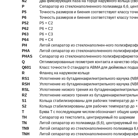
N2
Два фиксирующих паза на торце наружного кольца (своб
P
Cепаратор из стеклонаполненного полиамида 6,6, цен
P5
Точность размеров и биения соответствуют классу точн
P6
Точность размеров и биения соответствует классу точн
P52
P5 + C2
P62
P6 + C2
P63
P6 + C3
P64
P6 + C4
PH
Литой сепаратор из стеклонаполнен-ного полиэфирэф
PHA
Литой сепаратор из стеклонаполненного полиэфирэфи
PHAS
Сепаратор из стеклонаполненного полиэфирэфиркетон
Q
Оптимизированные геометрия контакта и качество обр
Q601
Класс точности 0 стандарта ABMA для дюймовых подш
R
Фланец на наружном кольце
RS1
Уплотнение из бутадиенакрилнитрильного каучука (NB
RSH
Уплотнение из бутадиенакрилнитрильного каучука (NB
RSL
Уплотнение низкого трения из бутадиенакрилнитрильно
RZ
Уплотнение низкого трения из бутадиенакрилнитрильно
S1
Кольца стабилизированы для рабочих температур до +
S2
Кольца стабилизированы для рабочих температур до +
T
Буква T с последующим числом обозначает общую шир
TH
Сепаратор из текстолита, центрируемый по шарикам
TN
Литой сепаратор из полиамида (6,6), центрируемый по
TN9
Литой сепаратор из стеклонаполненного полиамида 6,6
TNH
Литой сепаратор из стеклонаполненного полиэфирэфи