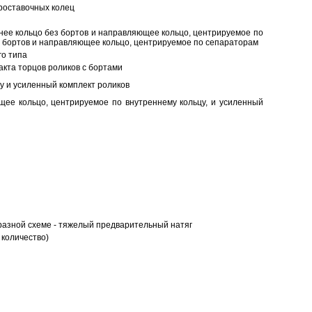
роставочных колец
нее кольцо без бортов и направляющее кольцо, центрируемое по
ез бортов и направляющее кольцо, центрируемое по сепараторам
о типа
кта торцов роликов с бортами
у и усиленный комплект роликов
ее кольцо, центрируемое по внутреннему кольцу, и усиленный
разной схеме - тяжелый предварительный натяг
 количество)