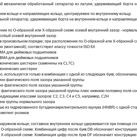
й механически обработанный сепаратор из латуни, удерживающий борта н
ем кольце и направляющее кольцо, центрируемое по внутреннему кольцу
ьной сепаратор, удерживающие борта на внутреннем кольце и направляющее
ии по О-образной или Х-образной схеме осевой внутренний зазор - нормал
собый осевой внутренний зазор
в произвольном порядке; при расположении по О-образной или Х-образной сх
 (монтажной); соответствуют классу точности ISO 6X
АВМА для дюймовых подшипников
 ABMA для дюймовых подшипников
 конических шестерен (заменены на CL7C)
 конических шестерен
о, используется только в комбинации с одной из следующих букв, обозначаю
ине фактического поля зазора указанной группы
не фактического поля зазора указанной группы
 фактического поля зазора указанной группы плюс нижнюю половину поля со
ледующими классами зазоров: С2, C3, С4 и С5, например, С2Н
ине группы нормального зазора
ью из гидрированного бутадиенакрилнитрильного каучука (HNBR) с одной ст
омплект роликов
аружном кольце; составное внутреннее кольцо удерживается при помощи ст
О-образной схеме. Комбинация цифр после букв DB обозначает конструкцию
Х-образной схеме. Комбинация цифр после букв DF обозначает конструкцию 