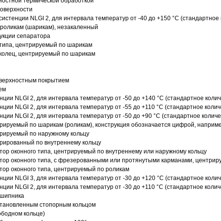
ностной термической обработкой
поверхности
истенции NLGI 2, для интервала температур от -40 до +150 °C (стандартное 
роликам (шарикам), незакаленный
рукции сепаратора
 типа, центрируемый по шарикам
 колец, центрируемый по шарикам
оверхностным покрытием
ем
нции NLGI 2, для интервала температур от -50 до +140 °C (стандартное колич
нции NLGI 2, для интервала температур от -55 до +110 °C (стандартное колич
нции NLGI 2, для интервала температур от -50 до +90 °C (стандартное количе
рируемый по шарикам (роликам), конструкция обозначается цифрой, наприме
рируемый по наружному кольцу
рированный по внутреннему кольцу
ор оконного типа, центрируемый по внутреннему или наружному кольцу
ор оконного типа, с фрезерованными или протянутыми карманами, центриру
ор оконного типа, центрируемый по роликам
нции NLGI 3, для интервала температур от -30 до +120 °C (стандартное колич
нции NLGI 2, для интервала температур от -30 до +110 °C (стандартное колич
дшипника
установленным стопорным кольцом
ободном кольце)