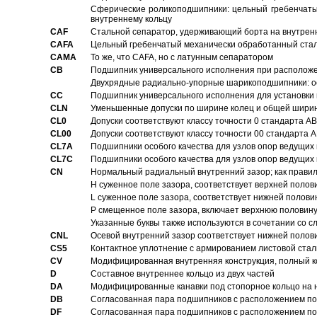
Сферические роликоподшипники: цельный гребенчаты
внутреннему кольцу
CAF
Стальной сепаратор, удерживающий борта на внутренн
CAFA
Цельный гребенчатый механически обработанный стал
CAMA
То же, что CAFA, но с латунным сепаратором
CB
Подшипник универсального исполнения при расположен
Двухрядные радиально-упорные шарикоподшипники: о
CC
Подшипник универсального исполнения для установки 
CLN
Уменьшенные допуски по ширине колец и общей ширине
CL0
Допуски соответствуют классу точности 0 стандарта 
CL00
Допуски соответствуют классу точности 00 стандарта
CL7A
Подшипники особого качества для узлов опор ведущих
CL7C
Подшипники особого качества для узлов опор ведущих
CN
Hормальный радиальный внутренний зазор; как правил
H суженное поле зазора, соответствует верхней полов
L суженное поле зазора, соответствует нижней полови
P смещенное поле зазора, включает верхнюю половину
Указанные буквы также используются в сочетании со с
CNL
Осевой внутренний зазор соответствует нижней полов
CS5
Контактное уплотнение с армированием листовой стал
CV
Модифицированная внутренняя конструкция, полный к
D
Составное внутреннее кольцо из двух частей
DA
Модифицированные канавки под стопорное кольцо на н
DB
Согласованная пара подшипников с расположением по 
DF
Согласованная пара подшипников с расположением по 