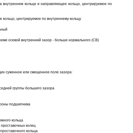
а внутреннем кольце и направляющее кольцо, центрируемое по
 кольцо, центрируемое по внутреннему кольцу
ьный
еме осевой внутренний зазор - больше нормального (CB)
щих суженное или смещенное поле зазора:
седней группы большего зазора
ороны подшипника
яжного кольца
 проставочных колец
проставочного кольца