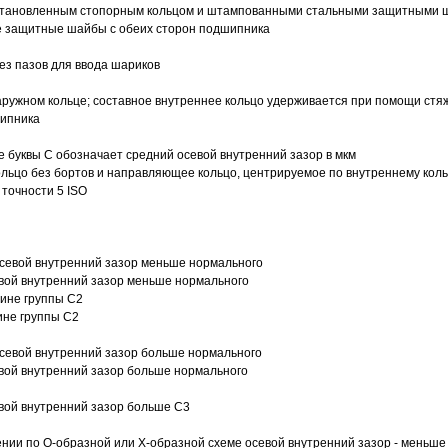
 установленным стопорным кольцом и штампованными стальными защитными 
е защитные шайбы с обеих сторон подшипника
з пазов для ввода шариков
ружном кольце; составное внутреннее кольцо удерживается при помощи стяж
шипника
е буквы С обозначает средний осевой внутренний зазор в мкм
ольцо без бортов и направляющее кольцо, центрируемое по внутреннему кол
точности 5 ISO
севой внутренний зазор меньше нормального
вой внутренний зазор меньше нормального
вине группы C2
ине группы C2
евой внутренний зазор больше нормального
вой внутренний зазор больше нормального
вой внутренний зазор больше C3
ии по О-образной или Х-образной схеме осевой внутренний зазор - меньше