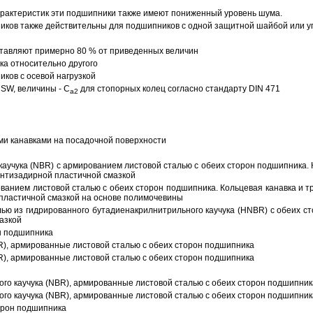
арактеристик эти подшипники также имеют пониженный уровень шума.
ов также действительны для подшипников с одной защитной шайбой или упл
тавляют примерно 80 % от приведенных величин
а относительно другого
ков с осевой нагрузкой
SW, величины - C
для стопорных колец согласно стандарту DIN 471
a2
ми канавками на посадочной поверхности
аучука (NBR) с армированием листовой сталью с обеих сторон подшипника. 
антизадирной пластичной смазкой
ованием листовой сталью с обеих сторон подшипника. Кольцевая канавка и т
пластичной смазкой на основе полимочевины
ью из гидрированного бутадиенакрилнитрильного каучука (HNBR) с обеих с
азкой
н подшипника
R), армированные листовой сталью с обеих сторон подшипника
R), армированные листовой сталью с обеих сторон подшипника
ого каучука (NBR), армированные листовой сталью с обеих сторон подшипник
ого каучука (NBR), армированные листовой сталью с обеих сторон подшипник
орон подшипника