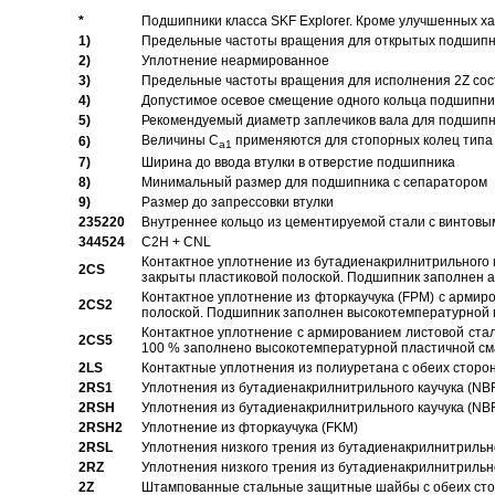
*
Подшипники класса SKF Explorer. Кроме улучшенных х
1)
Предельные частоты вращения для открытых подшипник
2)
Уплотнение неармированное
3)
Предельные частоты вращения для исполнения 2Z сос
4)
Допустимое осевое смещение одного кольца подшипник
5)
Рекомендуемый диаметр заплечиков вала для подшипни
Величины C
применяются для стопорных колец типа 
6)
a1
7)
Ширина до ввода втулки в отверстие подшипника
8)
Минимальный размер для подшипника с сепаратором
9)
Размер до запрессовки втулки
235220
Внутреннее кольцо из цементируемой стали с винтовы
344524
C2H + CNL
Контактное уплотнение из бутадиенакрилнитрильного к
2CS
закрыты пластиковой полоской. Подшипник заполнен 
Контактное уплотнение из фторкаучука (FPM) с армир
2CS2
полоской. Подшипник заполнен высокотемпературной 
Контактное уплотнение с армированием листовой стал
2CS5
100 % заполнено высокотемпературной пластичной см
2LS
Контактные уплотнения из полиуретана с обеих сторо
2RS1
Уплотнения из бутадиенакрилнитрильного каучука (NB
2RSH
Уплотнения из бутадиенакрилнитрильного каучука (NB
2RSH2
Уплотнение из фторкаучука (FKM)
2RSL
Уплотнения низкого трения из бутадиенакрилнитрильн
2RZ
Уплотнения низкого трения из бутадиенакрилнитрильн
2Z
Штампованные стальные защитные шайбы с обеих ст