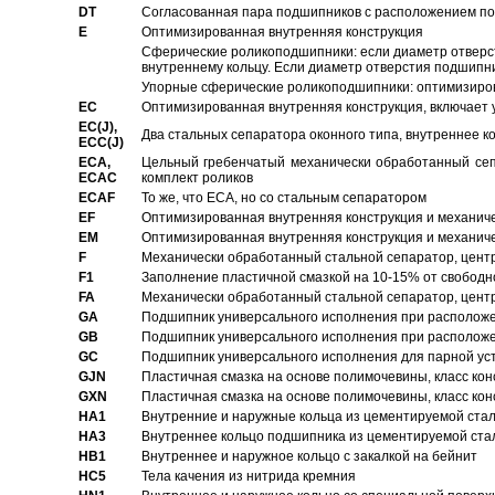
DT
Согласованная пара подшипников с расположением по 
E
Оптимизированная внутренняя конструкция
Сферические роликоподшипники: если диаметр отверст
внутреннему кольцу. Если диаметр отверстия подшипни
Упорные сферические роликоподшипники: оптимизиров
EC
Oптимизированная внутренняя конструкция, включает 
EC(J),
Два стальных сепаратора оконного типа, внутреннее к
ECC(J)
ECA,
Цельный гребенчатый механически обработанный сеп
ECAC
комплект роликов
ECAF
То же, что ECA, но со стальным сепаратором
EF
Оптимизированная внутренняя конструкция и механич
EM
Оптимизированная внутренняя конструкция и механич
F
Механически обработанный стальной сепаратор, цен
F1
Заполнение пластичной смазкой на 10-15% от свободн
FA
Механически обработанный стальной сепаратор, цент
GA
Подшипник универсального исполнения при расположен
GB
Подшипник универсального исполнения при расположен
GC
Подшипник универсального исполнения для парной уст
GJN
Пластичная смазка на основе полимочевины, класс конс
GXN
Пластичная смазка на основе полимочевины, класс конс
HA1
Внутренние и наружные кольца из цементируемой ста
HA3
Bнутреннее кольцо подшипника из цементируемой ста
HB1
Bнутреннее и наружное кольцо с закалкой на бейнит
HC5
Тела качения из нитрида кремния