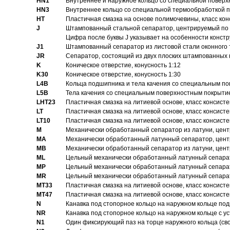
HN1
Bнутреннее и наружное кольцо со специальной поверх
HN3
Внутреннее кольцо со специальной термообработкой 
HT
Пластичная смазка на основе полимочевины, класс конс
J
Штампованный стальной сепаратор, центрируемый по 
Цифра после буквы J указывает на особенности конст
J1
Штампованный сепаратор из листовой стали оконного
JR
Сепаратор, состоящий из двух плоских штампованных
K
Коническое отверстие, конусность 1:12
K30
Коническое отверстие, конусность 1:30
L4B
Кольца подшипника и тела качения со специальным п
L5B
Тела качения со специальным поверхностным покрыти
LHT23
Пластичная смазка на литиевой основе, класс консисте
LT
Пластичная смазка на литиевой основе, класс консисте
LT10
Пластичная смазка на литиевой основе, класс консисте
M
Механически обработанный сепаратор из латуни, цент
MA
Механически обработанный латунный сепаратор, цент
MB
Механически обработанный сепаратор из латуни, цент
ML
Цельный механически обработанный латунный сепарат
MP
Цельный механически обработанный латунный сепарат
MR
Цельный механически обработанный латунный сепарат
MT33
Пластичная смазка на литиевой основе, класс консисте
MT47
Пластичная смазка на литиевой основе, класс консисте
N
Канавка под стопорное кольцо на наружном кольце по
NR
Канавка под стопорное кольцо на наружном кольце с 
N1
Один фиксирующий паз на торце наружного кольца (св