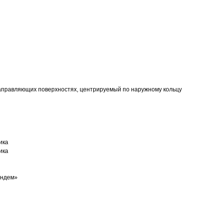
аправляющих поверхностях, центрируемый по наружному кольцу
ика
ика
андем»