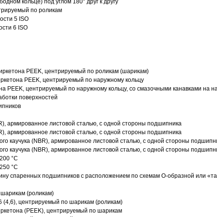
одном кольце) под углом 180° друг к другу
трируемый по роликам
ости 5 ISO
ости 6 ISO
иркетона PEEK, центрируемый по роликам (шарикам)
ркетона PEEK, центрируемый по наружному кольцу
а PEEK, центрируемый по наружному кольцу, со смазочными канавками на н
аботки поверхностей
ипников
R), армированное листовой сталью, с одной стороны подшипника
R), армированное листовой сталью, с одной стороны подшипника
го каучука (NBR), армированное листовой сталью, с одной стороны подшипн
го каучука (NBR), армированное листовой сталью, с одной стороны подшипн
200 °C
250 °C
ину спаренных подшипников с расположением по схемам О-образной или «т
 шарикам (роликам)
 (4,6), центрируемый по шарикам (роликам)
ркетона (PEEK), центрируемый по шарикам