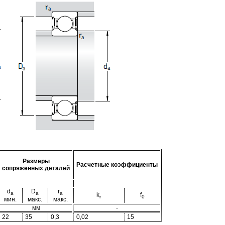
Размеры
Расчетные коэффициенты
сопряженных деталей
d
D
r
a
a
a
k
f
r
0
мин.
макс.
макс.
мм
-
22
35
0,3
0,02
15