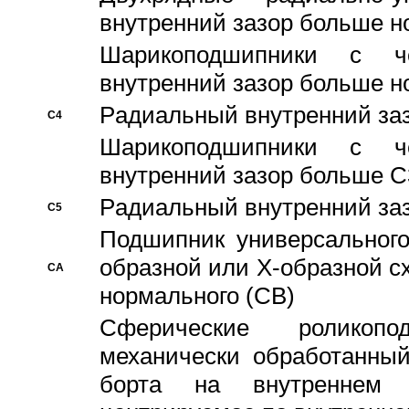
внутренний зазор больше н
Шарикоподшипники с че
внутренний зазор больше н
Pадиальный внутренний за
C4
Шарикоподшипники с че
внутренний зазор больше C
Pадиальный внутренний за
C5
Подшипник универсального
образной или Х-образной с
CA
нормального (CB)
Сферические роликопо
механически обработанный
борта на внутреннем 