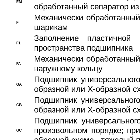
EM
обработанный сепаратор из
Механически обработанный
F
шарикам
Заполнение пластичной
F1
пространства подшипника
Механически обработанный
FA
наружному кольцу
Подшипник универсального
GA
образной или Х-образной сх
Подшипник универсального
GB
образной или Х-образной с
Подшипник универсального
произвольном порядке; пр
GC