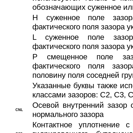
обозначающих суженное ил
H суженное поле зазора
фактического поля зазора у
L суженное поле зазор
фактического поля зазора у
P смещенное поле заз
фактического поля заз
половину поля соседней гр
Указанные буквы также ис
классами зазоров: С2, C3, 
Осевой внутренний зазор 
CNL
нормального зазора
Контактное уплотнение 