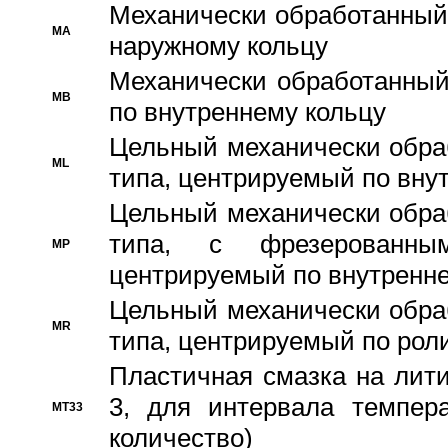
Механически обработанный
MA
наружному кольцу
Механически обработанный
MB
по внутреннему кольцу
Цельный механически обра
ML
типа, центрируемый по вну
Цельный механически обра
типа, с фрезерованны
MP
центрируемый по внутренне
Цельный механически обра
MR
типа, центрируемый по рол
Пластичная смазка на лити
3, для интервала темпера
MT33
количество)