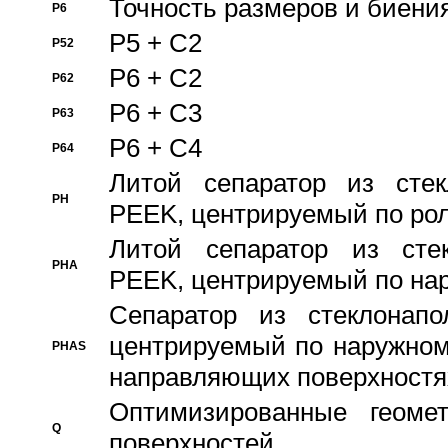
Точность размеров и биения
P6
P5 + C2
P52
P6 + C2
P62
P6 + C3
P63
P6 + C4
P64
Литой сепаратор из стек
PH
PEEK, центрируемый по ро
Литой сепаратор из стек
PHA
PEEK, центрируемый по на
Сепаратор из стеклонапо
центрируемый по наружном
PHAS
направляющих поверхностя
Оптимизированные геомет
Q
поверхностей