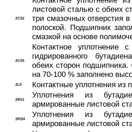
Контактное уплотнение и
листовой сталью с обеих с
три смазочных отверстия в
2CS2
полоской. Подшипник запо
смазкой на основе полимо
Контактное уплотнение 
гидрированного бутадиен
2CS5
обеих сторон подшипника.
на 70-100 % заполнено выс
Контактные уплотнения из 
2LS
Уплотнения из бутадие
2RS1
армированные листовой ста
Уплотнения из бутадие
2RSH
армированные листовой ста