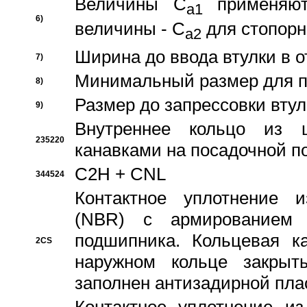
Величины C
применяют
a1
6)
величины - C
для стопорн
a2
Ширина до ввода втулки в 
7)
Минимальный размер для п
8)
Размер до запрессовки втул
9)
Внутреннее кольцо из 
235220
канавками на посадочной п
C2H + CNL
344524
Контактное уплотнение и
(NBR) с армированием 
подшипника. Кольцевая к
2CS
наружном кольце закрыт
заполнен антизадирной пла