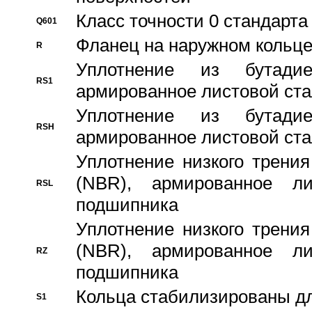
Класс точности 0 стандар
Q601
Фланец на наружном кольц
R
Уплотнение из бутадие
RS1
армированное листовой ста
Уплотнение из бутадие
RSH
армированное листовой ста
Уплотнение низкого трения
(NBR), армированное л
RSL
подшипника
Уплотнение низкого трения
(NBR), армированное л
RZ
подшипника
Кольца стабилизированы дл
S1