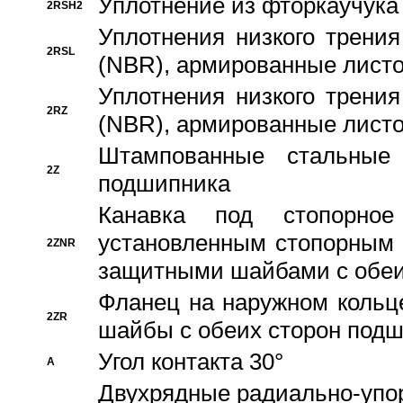
Уплотнение из фторкаучука
2RSH2
Уплотнения низкого трения
2RSL
(NBR), армированные листо
Уплотнения низкого трения
2RZ
(NBR), армированные листо
Штампованные стальные
2Z
подшипника
Канавка под стопорно
установленным стопорным
2ZNR
защитными шайбами с обеи
Фланец на наружном кольц
2ZR
шайбы с обеих сторон под
Угол контакта 30°
A
Двухрядные радиально-упо