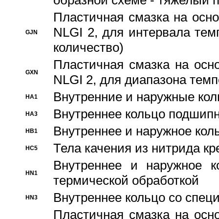
образной схеме - тяжелый 
Пластичная смазка на осно
NLGI 2, для интервала темп
GJN
количество)
Пластичная смазка на осн
GXN
NLGI 2, для диапазона темп
Внутренние и наружные кол
HA1
Bнутреннее кольцо подшипн
HA3
Bнутреннее и наружное коль
HB1
Тела качения из нитрида к
HC5
Bнутреннее и наружное к
HN1
термической обработкой
Внутреннее кольцо со спец
HN3
Пластичная смазка на осн