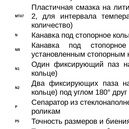
Пластичная смазка на лити
2, для интервала темпера
MT47
количество)
Канавка под стопорное кол
N
Канавка под стопорно
NR
установленным стопорным 
Один фиксирующий паз на
N1
кольце)
Два фиксирующих паза на
N2
кольце) под углом 180° друг 
Cепаратор из стеклонаполн
P
роликам
Точность размеров и биения
P5