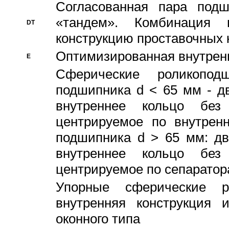
Согласованная пара под
«тандем». Комбинация
DT
конструкцию проставочных 
Оптимизированная внутрен
E
Сферические роликопод
подшипника d < 65 мм - дв
внутреннее кольцо без
центрируемое по внутренн
подшипника d > 65 мм: дв
внутреннее кольцо без
центрируемое по сепарато
Упорные сферические ро
внутренняя конструкция 
оконного типа