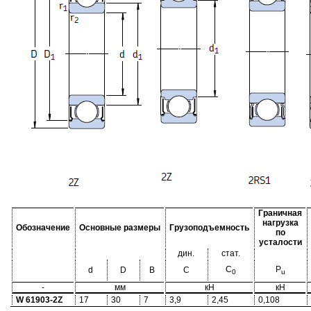
Граничная
нагрузка
Обозначение
Основные размеры
Грузоподъемность
по
усталости
дин.
стат.
C
P
d
D
B
C
0
u
-
мм
кН
кН
W 61903-2Z
17
30
7
3,9
2,45
0,108