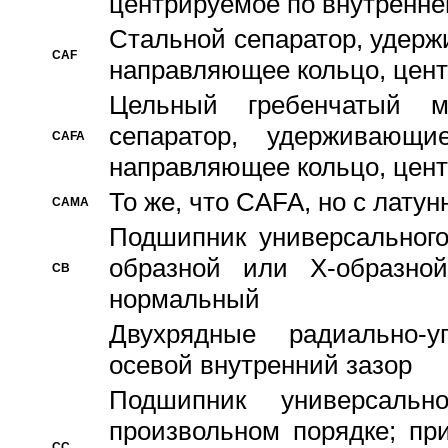
центрируемое по внутренне
Стальной сепаратор, удерж
CAF
направляющее кольцо, цент
Цельный гребенчатый м
сепаратор, удерживающ
CAFA
направляющее кольцо, цент
То же, что CAFA, но с лату
CAMA
Подшипник универсального
образной или Х-образно
CB
нормальный
Двухрядные радиально-
осевой внутренний зазор
Подшипник универсальн
произвольном порядке; пр
CC