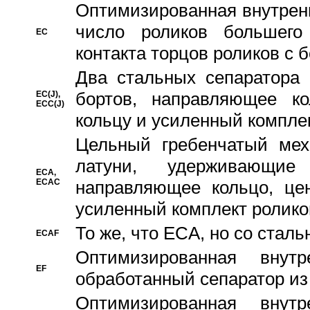
Oптимизированная внутренн
число роликов большего
EC
контакта торцов роликов с 
Два стальных сепаратора 
бортов, направляющее ко
EC(J),
ECC(J)
кольцу и усиленный компле
Цельный гребенчатый мех
латуни, удерживающи
ECA,
ECAC
направляющее кольцо, цен
усиленный комплект ролико
То же, что ECA, но со стал
ECAF
Оптимизированная внут
EF
обработанный сепаратор из
Оптимизированная внут