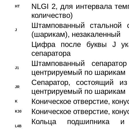
NLGI 2, для интервала темп
HT
количество)
Штампованный стальной с
J
(шарикам), незакаленный
Цифра после буквы J ука
сепаратора
Штампованный сепаратор
J1
центрируемый по шарикам
Сепаратор, состоящий из
JR
центрируемый по шарикам
Коническое отверстие, кону
K
Коническое отверстие, кону
K30
Кольца подшипника и
L4B