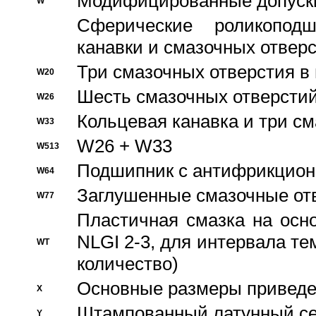
Модифицированные допуски
W
Сферические роликопод
канавки и смазочных отвер
Три смазочных отверстия в
W20
Шесть смазочных отверстий
W26
Кольцевая канавка и три с
W33
W26 + W33
W513
Подшипник с антифрикционн
W64
Заглушенные смазочные от
W77
Пластичная смазка на осн
NLGI 2-3, для интервала те
WT
количество)
Основные размеры приведен
X
Штампованный латунный се
Y