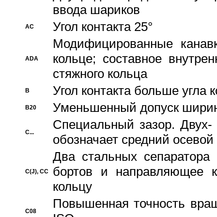
ввода шариков
Угол контакта 25°
AC
Модифицированные канавк
кольце; составное внутре
ADA
стяжного кольца
Угол контакта больше угла 
B
Уменьшенный допуск шири
B20
Специальный зазор. Двух-
C...
обозначает средний осевой
Два стальных сепаратора 
бортов и направляющее к
C(J), CC
кольцу
Повышенная точность враще
C08