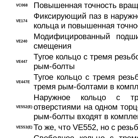
Повышенная точность вращ
VC068
Фиксирующий паз в наружн
VE174
кольца и повышенная точн
Модифицированный подши
VE240
смещения
Тугое кольцо с тремя резь
VE447
рым-болты
Тугое кольцо с тремя рез
VE447E
тремя рым-болтами в компл
Наружное кольцо с тр
отверстиями на одном торце
VE552(E)
рым-болты входят в компле
То же, что VE552, но с рез
VE553(E)