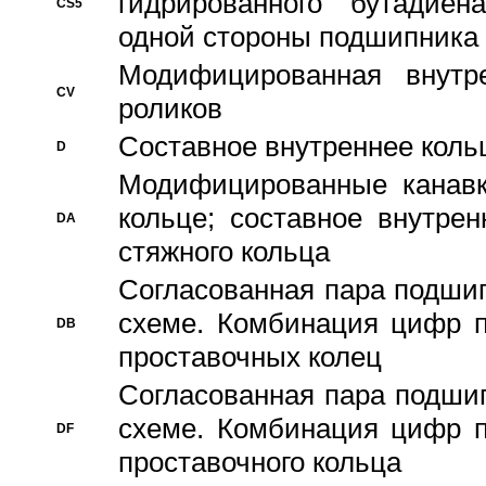
гидрированного бутадиен
CS5
одной стороны подшипника
Модифицированная внутре
CV
роликов
Составное внутреннее кольц
D
Модифицированные канавк
кольце; составное внутре
DA
стяжного кольца
Согласованная пара подши
схеме. Комбинация цифр п
DB
проставочных колец
Согласованная пара подши
схеме. Комбинация цифр п
DF
проставочного кольца