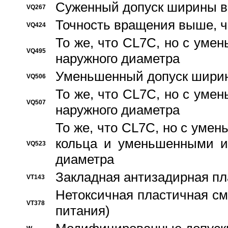
Суженный допуск ширины вн
VQ267
Точность вращения выше, 
VQ424
То же, что CL7C, но с ум
VQ495
наружного диаметра
Уменьшенный допуск ширин
VQ506
То же, что CL7C, но с ум
VQ507
наружного диаметра
То же, что CL7C, но с уме
кольца и уменьшенными и
VQ523
диаметра
Закладная антизадирная пл
VT143
Нетоксичная пластичная сма
VT378
питания)