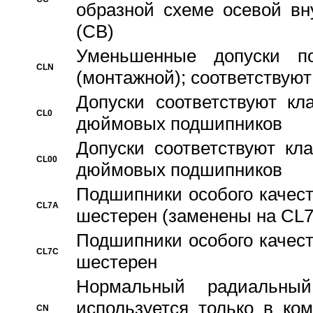
образной схеме осевой вн
(CB)
Уменьшенные допуски 
CLN
(монтажной); соответствуют
Допуски соответствуют кл
CL0
дюймовых подшипников
Допуски соответствуют кл
CL00
дюймовых подшипников
Подшипники особого качест
CL7A
шестерен (заменены на CL
Подшипники особого качест
CL7C
шестерен
Hормальный радиальный
используется только в ко
CN