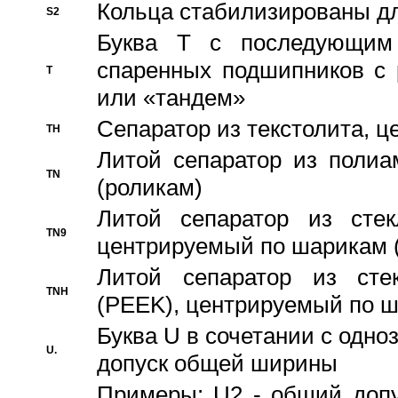
Кольца стабилизированы дл
S2
Буква T с последующим
спаренных подшипников с 
T
или «тандем»
Сепаратор из текстолита, 
TH
Литой сепаратор из полиа
TN
(роликам)
Литой сепаратор из стекл
TN9
центрируемый по шарикам 
Литой сепаратор из стек
TNH
(PEEK), центрируемый по 
Буква U в сочетании с одн
U.
допуск общей ширины
Примеры: U2 - общий допу