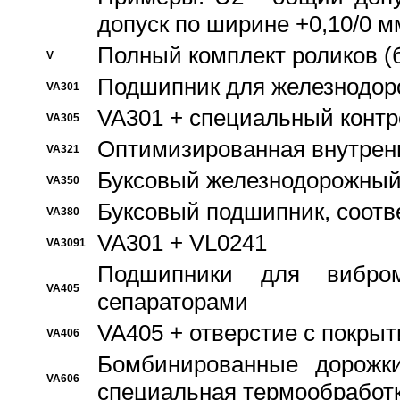
допуск по ширине +0,10/0 м
Полный комплект роликов (
V
Подшипник для железнодор
VA301
VA301 + специальный контр
VA305
Оптимизированная внутрен
VA321
Буксовый железнодорожный
VA350
Буксовый подшипник, соотв
VA380
VA301 + VL0241
VA3091
Подшипники для вибром
VA405
сепараторами
VA405 + отверстие с покры
VA406
Бомбинированные дорожк
VA606
специальная термообработ