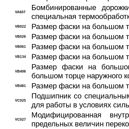
Бомбинированные дорожк
VA607
специальная термообработ
Размер фаски на большом т
VB022
Размер фаски на большом т
VB026
Размер фаски на большом т
VB061
Размер фаски на большом т
VB134
Размер фаски на большо
VB406
большом торце наружного к
Размер фаски на большом т
VB481
Подшипник со специальным
VC025
для работы в условиях сил
Модифицированная внут
VC027
предельных величин переко