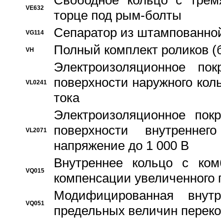
Свободное кольцо с трем
VE632
торце под рым-болты
Сепаратор из штампованной
VG114
Полный комплект роликов (
VH
Электроизоляционное по
поверхности наружного коль
VL0241
тока
Электроизоляционное пок
поверхности внутреннег
VL2071
напряжение до 1 000 В
Bнутреннее кольцо с ком
VQ015
компенсации увеличенного 
Модифицированная внут
VQ051
предельных величин переко