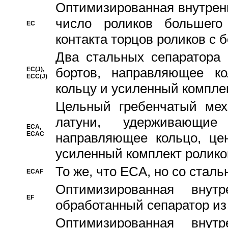
Oптимизированная внутренн
число роликов большего
EC
контакта торцов роликов с 
Два стальных сепаратора 
бортов, направляющее ко
EC(J),
ECC(J)
кольцу и усиленный компле
Цельный гребенчатый мех
латуни, удерживающи
ECA,
ECAC
направляющее кольцо, цен
усиленный комплект ролико
То же, что ECA, но со стал
ECAF
Оптимизированная внут
EF
обработанный сепаратор из
Оптимизированная внут