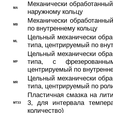
Механически обработанный
MA
наружному кольцу
Механически обработанный
MB
по внутреннему кольцу
Цельный механически обра
ML
типа, центрируемый по вну
Цельный механически обра
типа, с фрезерованны
MP
центрируемый по внутренне
Цельный механически обра
MR
типа, центрируемый по рол
Пластичная смазка на лити
3, для интервала темпера
MT33
количество)