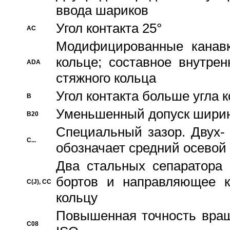
ввода шариков
Угол контакта 25°
AC
Модифицированные канавк
кольце; составное внутре
ADA
стяжного кольца
Угол контакта больше угла 
B
Уменьшенный допуск шири
B20
Специальный зазор. Двух-
C...
обозначает средний осевой
Два стальных сепаратора 
бортов и направляющее к
C(J), CC
кольцу
Повышенная точность враще
C08