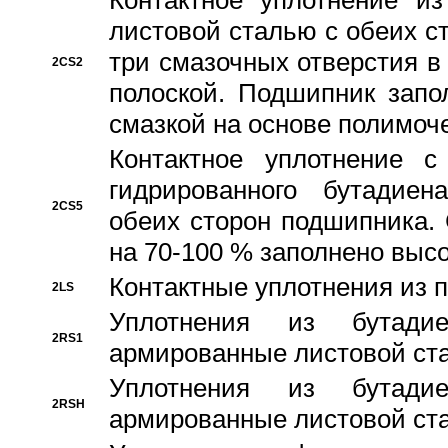
Контактное уплотнение и
листовой сталью с обеих с
три смазочных отверстия в
2CS2
полоской. Подшипник запо
смазкой на основе полимо
Контактное уплотнение 
гидрированного бутадиен
2CS5
обеих сторон подшипника.
на 70-100 % заполнено выс
Контактные уплотнения из 
2LS
Уплотнения из бутадие
2RS1
армированные листовой ста
Уплотнения из бутадие
2RSH
армированные листовой ста