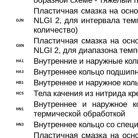
образной схеме - тяжелый 
Пластичная смазка на осно
NLGI 2, для интервала темп
GJN
количество)
Пластичная смазка на осн
GXN
NLGI 2, для диапазона темп
Внутренние и наружные кол
HA1
Bнутреннее кольцо подшипн
HA3
Bнутреннее и наружное коль
HB1
Тела качения из нитрида к
HC5
Bнутреннее и наружное к
HN1
термической обработкой
Внутреннее кольцо со спец
HN3
Пластичная смазка на осн