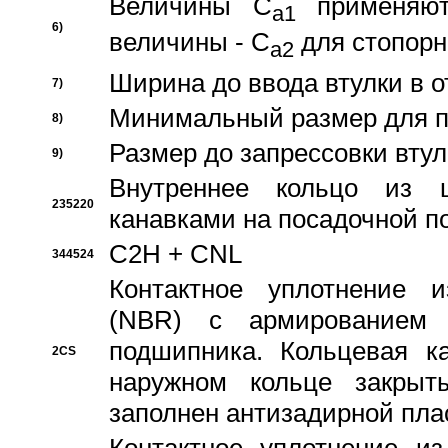
Величины C
применяют
a1
6)
величины - C
для стопорн
a2
Ширина до ввода втулки в 
7)
Минимальный размер для п
8)
Размер до запрессовки втул
9)
Внутреннее кольцо из 
235220
канавками на посадочной п
C2H + CNL
344524
Контактное уплотнение и
(NBR) с армированием 
подшипника. Кольцевая к
2CS
наружном кольце закрыт
заполнен антизадирной пла