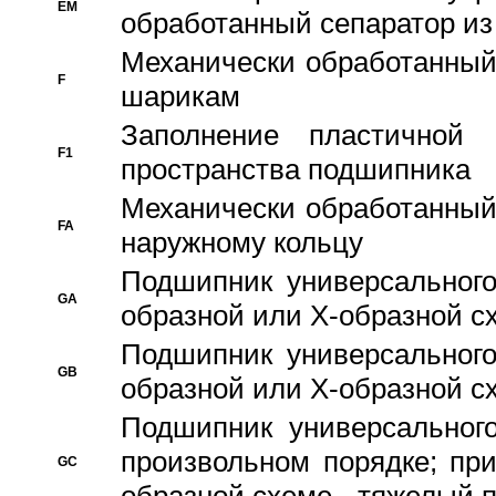
EM
обработанный сепаратор из
Механически обработанный
F
шарикам
Заполнение пластичной
F1
пространства подшипника
Механически обработанный
FA
наружному кольцу
Подшипник универсального
GA
образной или Х-образной сх
Подшипник универсального
GB
образной или Х-образной с
Подшипник универсального
произвольном порядке; пр
GC