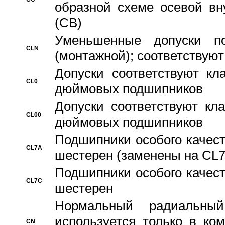
образной схеме осевой вн
(CB)
Уменьшенные допуски 
CLN
(монтажной); соответствуют
Допуски соответствуют кл
CL0
дюймовых подшипников
Допуски соответствуют кл
CL00
дюймовых подшипников
Подшипники особого качест
CL7A
шестерен (заменены на CL
Подшипники особого качест
CL7C
шестерен
Hормальный радиальный
используется только в ко
CN