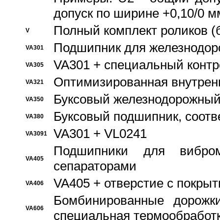
допуск по ширине +0,10/0 м
Полный комплект роликов (
V
Подшипник для железнодор
VA301
VA301 + специальный контр
VA305
Оптимизированная внутрен
VA321
Буксовый железнодорожный
VA350
Буксовый подшипник, соотв
VA380
VA301 + VL0241
VA3091
Подшипники для вибром
VA405
сепараторами
VA405 + отверстие с покры
VA406
Бомбинированные дорожк
VA606
специальная термообработ