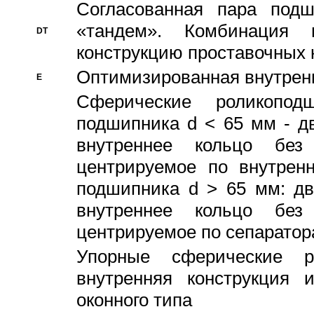
Согласованная пара под
«тандем». Комбинация
DT
конструкцию проставочных 
Оптимизированная внутрен
E
Сферические роликопод
подшипника d < 65 мм - дв
внутреннее кольцо без
центрируемое по внутренн
подшипника d > 65 мм: дв
внутреннее кольцо без
центрируемое по сепарато
Упорные сферические ро
внутренняя конструкция 
оконного типа