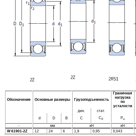
Граничная
нагрузка
Обозначение
Основные размеры
Грузоподъемность
по
усталости
дин.
стат.
C
P
d
D
B
C
0
u
-
мм
кН
кН
W 61901-2Z
12
24
6
1,9
0,95
0,043