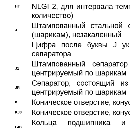
NLGI 2, для интервала темп
HT
количество)
Штампованный стальной с
J
(шарикам), незакаленный
Цифра после буквы J ука
сепаратора
Штампованный сепаратор
J1
центрируемый по шарикам
Сепаратор, состоящий из
JR
центрируемый по шарикам
Коническое отверстие, кону
K
Коническое отверстие, кону
K30
Кольца подшипника и
L4B