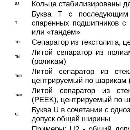
Кольца стабилизированы дл
S2
Буква T с последующим
спаренных подшипников с 
T
или «тандем»
Сепаратор из текстолита, 
TH
Литой сепаратор из полиа
TN
(роликам)
Литой сепаратор из стекл
TN9
центрируемый по шарикам 
Литой сепаратор из стек
TNH
(PEEK), центрируемый по 
Буква U в сочетании с одн
U.
допуск общей ширины
Примеры: U2 - общий допу