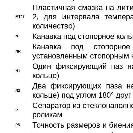
Пластичная смазка на лити
2, для интервала темпера
MT47
количество)
Канавка под стопорное кол
N
Канавка под стопорно
NR
установленным стопорным 
Один фиксирующий паз на
N1
кольце)
Два фиксирующих паза на
N2
кольце) под углом 180° друг 
Cепаратор из стеклонаполн
P
роликам
Точность размеров и биения
P5