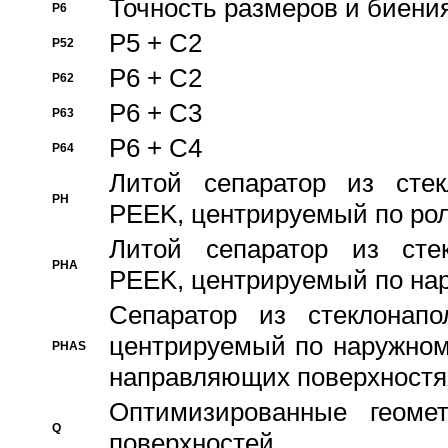
Точность размеров и биения
P6
P5 + C2
P52
P6 + C2
P62
P6 + C3
P63
P6 + C4
P64
Литой сепаратор из стек
PH
PEEK, центрируемый по ро
Литой сепаратор из стек
PHA
PEEK, центрируемый по на
Сепаратор из стеклонапо
центрируемый по наружном
PHAS
направляющих поверхностя
Оптимизированные геомет
Q
поверхностей