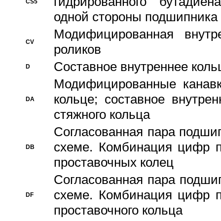
гидрированного бутадиен
CS5
одной стороны подшипника
Модифицированная внутре
CV
роликов
Составное внутреннее кольц
D
Модифицированные канавк
кольце; составное внутре
DA
стяжного кольца
Согласованная пара подши
схеме. Комбинация цифр п
DB
проставочных колец
Согласованная пара подши
схеме. Комбинация цифр п
DF
проставочного кольца