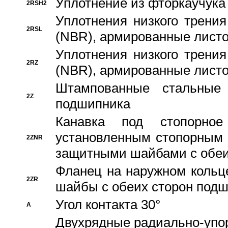
Уплотнение из фторкаучука
2RSH2
Уплотнения низкого трения
2RSL
(NBR), армированные листо
Уплотнения низкого трения
2RZ
(NBR), армированные листо
Штампованные стальные
2Z
подшипника
Канавка под стопорно
установленным стопорным
2ZNR
защитными шайбами с обеи
Фланец на наружном кольц
2ZR
шайбы с обеих сторон под
Угол контакта 30°
A
Двухрядные радиально-упо