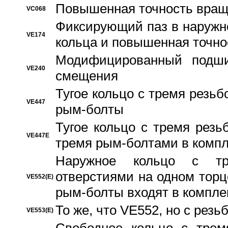
Повышенная точность вращ
VC068
Фиксирующий паз в наружн
VE174
кольца и повышенная точн
Модифицированный подши
VE240
смещения
Тугое кольцо с тремя резь
VE447
рым-болты
Тугое кольцо с тремя рез
VE447E
тремя рым-болтами в компл
Наружное кольцо с тр
отверстиями на одном торце
VE552(E)
рым-болты входят в компле
То же, что VE552, но с рез
VE553(E)