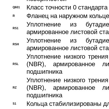
Класс точности 0 стандар
Q601
Фланец на наружном кольц
R
Уплотнение из бутадие
RS1
армированное листовой ста
Уплотнение из бутадие
RSH
армированное листовой ста
Уплотнение низкого трения
(NBR), армированное л
RSL
подшипника
Уплотнение низкого трения
(NBR), армированное л
RZ
подшипника
Кольца стабилизированы дл
S1