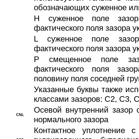
обозначающих суженное ил
H суженное поле зазора
фактического поля зазора у
L суженное поле зазор
фактического поля зазора у
P смещенное поле заз
фактического поля заз
половину поля соседней гр
Указанные буквы также ис
классами зазоров: С2, C3, 
Осевой внутренний зазор 
CNL
нормального зазора
Контактное уплотнение 