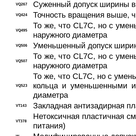
Суженный допуск ширины вн
VQ267
Точность вращения выше, 
VQ424
То же, что CL7C, но с ум
VQ495
наружного диаметра
Уменьшенный допуск ширин
VQ506
То же, что CL7C, но с ум
VQ507
наружного диаметра
То же, что CL7C, но с уме
кольца и уменьшенными и
VQ523
диаметра
Закладная антизадирная пл
VT143
Нетоксичная пластичная сма
VT378
питания)