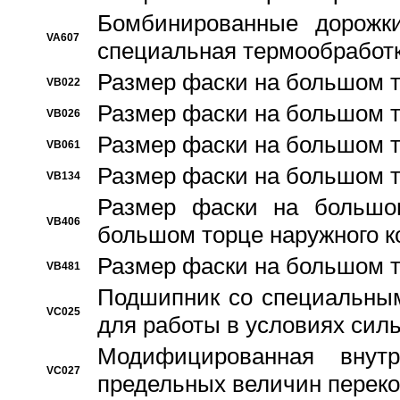
Бомбинированные дорожк
VA607
специальная термообработ
Размер фаски на большом т
VB022
Размер фаски на большом т
VB026
Размер фаски на большом т
VB061
Размер фаски на большом т
VB134
Размер фаски на большо
VB406
большом торце наружного к
Размер фаски на большом т
VB481
Подшипник со специальным
VC025
для работы в условиях сил
Модифицированная внут
VC027
предельных величин переко