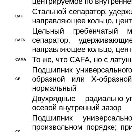
центрируемое по внутренне
Стальной сепаратор, удерж
CAF
направляющее кольцо, цент
Цельный гребенчатый м
сепаратор, удерживающ
CAFA
направляющее кольцо, цент
То же, что CAFA, но с лату
CAMA
Подшипник универсального
образной или Х-образно
CB
нормальный
Двухрядные радиально-
осевой внутренний зазор
Подшипник универсальн
произвольном порядке; пр
CC