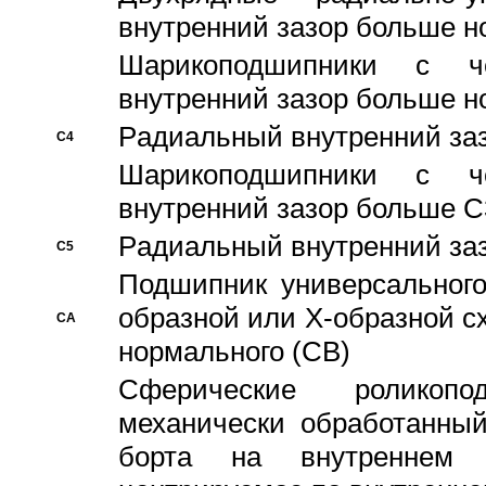
внутренний зазор больше н
Шарикоподшипники с че
внутренний зазор больше н
Pадиальный внутренний за
C4
Шарикоподшипники с че
внутренний зазор больше C
Pадиальный внутренний за
C5
Подшипник универсального
образной или Х-образной с
CA
нормального (CB)
Сферические роликопо
механически обработанный
борта на внутреннем 