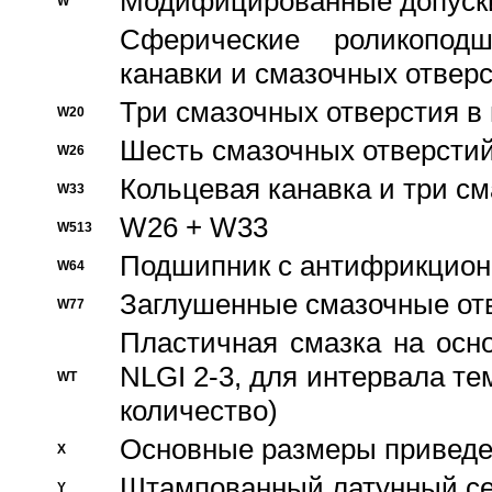
Модифицированные допуски
W
Сферические роликопод
канавки и смазочных отвер
Три смазочных отверстия в
W20
Шесть смазочных отверстий
W26
Кольцевая канавка и три с
W33
W26 + W33
W513
Подшипник с антифрикционн
W64
Заглушенные смазочные от
W77
Пластичная смазка на осн
NLGI 2-3, для интервала те
WT
количество)
Основные размеры приведен
X
Штампованный латунный се
Y