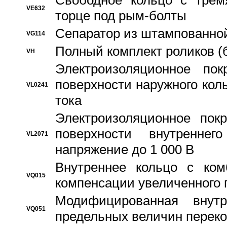
Свободное кольцо с трем
VE632
торце под рым-болты
Сепаратор из штампованной
VG114
Полный комплект роликов (
VH
Электроизоляционное по
поверхности наружного коль
VL0241
тока
Электроизоляционное пок
поверхности внутреннег
VL2071
напряжение до 1 000 В
Bнутреннее кольцо с ком
VQ015
компенсации увеличенного 
Модифицированная внут
VQ051
предельных величин переко