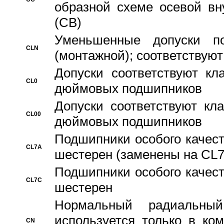
образной схеме осевой вн
(CB)
Уменьшенные допуски 
CLN
(монтажной); соответствуют
Допуски соответствуют кл
CL0
дюймовых подшипников
Допуски соответствуют кл
CL00
дюймовых подшипников
Подшипники особого качест
CL7A
шестерен (заменены на CL
Подшипники особого качест
CL7C
шестерен
Hормальный радиальный
используется только в ко
CN