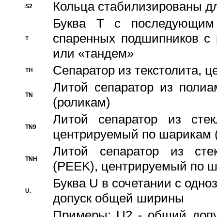
Кольца стабилизированы дл
S2
Буква T с последующим
спаренных подшипников с 
T
или «тандем»
Сепаратор из текстолита, 
TH
Литой сепаратор из полиа
TN
(роликам)
Литой сепаратор из стекл
TN9
центрируемый по шарикам 
Литой сепаратор из стек
TNH
(PEEK), центрируемый по 
Буква U в сочетании с одн
U.
допуск общей ширины
Примеры: U2 - общий допу