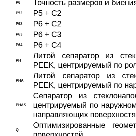
Точность размеров и биения
P6
P5 + C2
P52
P6 + C2
P62
P6 + C3
P63
P6 + C4
P64
Литой сепаратор из стек
PH
PEEK, центрируемый по ро
Литой сепаратор из стек
PHA
PEEK, центрируемый по на
Сепаратор из стеклонапо
центрируемый по наружном
PHAS
направляющих поверхностя
Оптимизированные геомет
Q
поверхностей