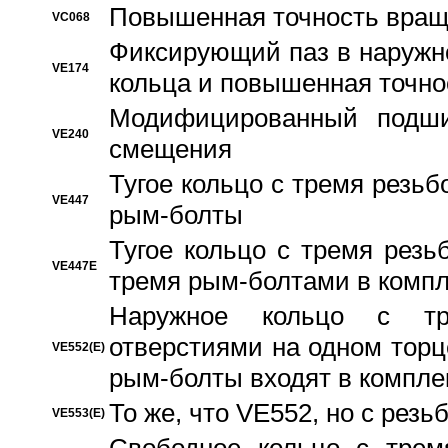
Повышенная точность вращ
VC068
Фиксирующий паз в наружн
VE174
кольца и повышенная точн
Модифицированный подши
VE240
смещения
Тугое кольцо с тремя резь
VE447
рым-болты
Тугое кольцо с тремя рез
VE447E
тремя рым-болтами в компл
Наружное кольцо с тр
отверстиями на одном торце
VE552(E)
рым-болты входят в компле
То же, что VE552, но с рез
VE553(E)