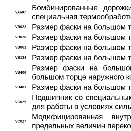
Бомбинированные дорожк
VA607
специальная термообработ
Размер фаски на большом т
VB022
Размер фаски на большом т
VB026
Размер фаски на большом т
VB061
Размер фаски на большом т
VB134
Размер фаски на большо
VB406
большом торце наружного к
Размер фаски на большом т
VB481
Подшипник со специальным
VC025
для работы в условиях сил
Модифицированная внут
VC027
предельных величин переко