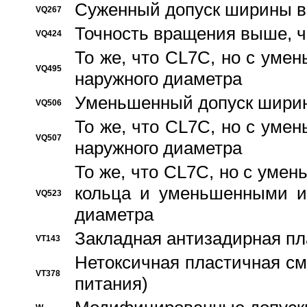
Суженный допуск ширины вн
VQ267
Точность вращения выше, 
VQ424
То же, что CL7C, но с ум
VQ495
наружного диаметра
Уменьшенный допуск ширин
VQ506
То же, что CL7C, но с ум
VQ507
наружного диаметра
То же, что CL7C, но с уме
кольца и уменьшенными и
VQ523
диаметра
Закладная антизадирная пл
VT143
Нетоксичная пластичная сма
VT378
питания)