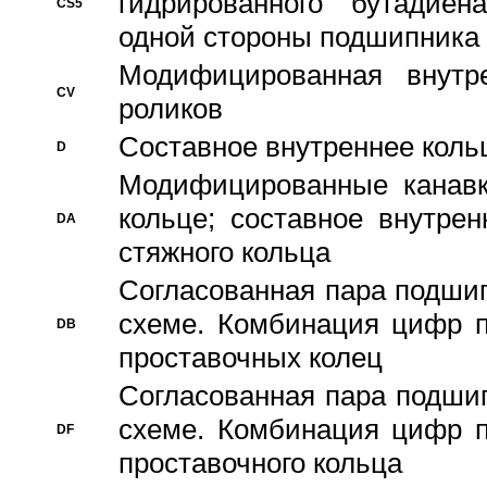
гидрированного бутадиен
CS5
одной стороны подшипника
Модифицированная внутре
CV
роликов
Составное внутреннее кольц
D
Модифицированные канавк
кольце; составное внутре
DA
стяжного кольца
Согласованная пара подши
схеме. Комбинация цифр п
DB
проставочных колец
Согласованная пара подши
схеме. Комбинация цифр п
DF
проставочного кольца