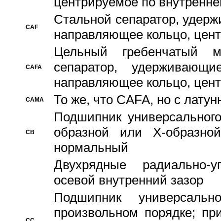
центрируемое по внутренне
Стальной сепаратор, удерж
CAF
направляющее кольцо, цент
Цельный гребенчатый м
сепаратор, удерживающ
CAFA
направляющее кольцо, цент
То же, что CAFA, но с лату
CAMA
Подшипник универсального
образной или Х-образно
CB
нормальный
Двухрядные радиально-
осевой внутренний зазор
Подшипник универсальн
произвольном порядке; пр
CC