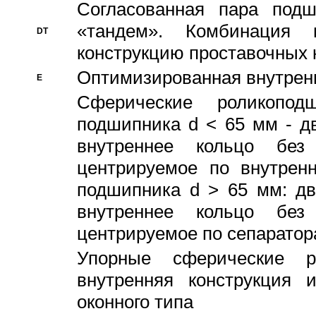
Согласованная пара под
«тандем». Комбинация
DT
конструкцию проставочных 
Оптимизированная внутрен
E
Сферические роликопод
подшипника d < 65 мм - дв
внутреннее кольцо без
центрируемое по внутренн
подшипника d > 65 мм: дв
внутреннее кольцо без
центрируемое по сепарато
Упорные сферические ро
внутренняя конструкция 
оконного типа