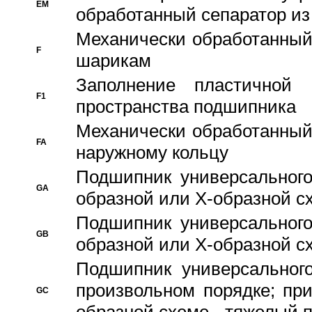
EM
обработанный сепаратор из
Механически обработанный
F
шарикам
Заполнение пластичной
F1
пространства подшипника
Механически обработанный
FA
наружному кольцу
Подшипник универсального
GA
образной или Х-образной сх
Подшипник универсального
GB
образной или Х-образной с
Подшипник универсального
произвольном порядке; пр
GC