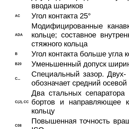
ввода шариков
Угол контакта 25°
AC
Модифицированные канавк
кольце; составное внутре
ADA
стяжного кольца
Угол контакта больше угла 
B
Уменьшенный допуск шири
B20
Специальный зазор. Двух-
C...
обозначает средний осевой
Два стальных сепаратора 
бортов и направляющее к
C(J), CC
кольцу
Повышенная точность враще
C08