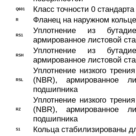
Класс точности 0 стандар
Q601
Фланец на наружном кольц
R
Уплотнение из бутадие
RS1
армированное листовой ста
Уплотнение из бутадие
RSH
армированное листовой ста
Уплотнение низкого трения
(NBR), армированное л
RSL
подшипника
Уплотнение низкого трения
(NBR), армированное л
RZ
подшипника
Кольца стабилизированы дл
S1