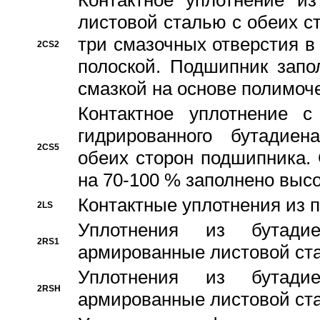
Контактное уплотнение и
листовой сталью с обеих с
три смазочных отверстия в
2CS2
полоской. Подшипник запо
смазкой на основе полимо
Контактное уплотнение 
гидрированного бутадиен
2CS5
обеих сторон подшипника.
на 70-100 % заполнено выс
Контактные уплотнения из 
2LS
Уплотнения из бутадие
2RS1
армированные листовой ста
Уплотнения из бутадие
2RSH
армированные листовой ста