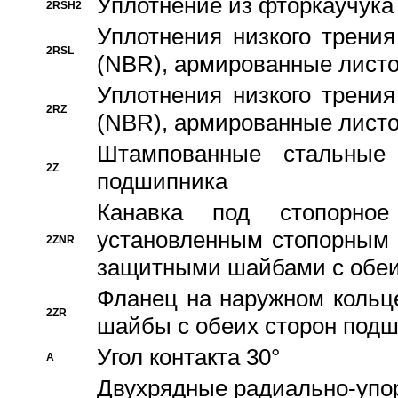
Уплотнение из фторкаучука
2RSH2
Уплотнения низкого трения
2RSL
(NBR), армированные листо
Уплотнения низкого трения
2RZ
(NBR), армированные листо
Штампованные стальные
2Z
подшипника
Канавка под стопорно
установленным стопорным
2ZNR
защитными шайбами с обеи
Фланец на наружном кольц
2ZR
шайбы с обеих сторон под
Угол контакта 30°
A
Двухрядные радиально-упо