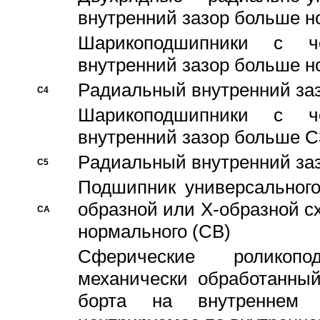
внутренний зазор больше н
Шарикоподшипники с че
внутренний зазор больше н
Pадиальный внутренний за
C4
Шарикоподшипники с че
внутренний зазор больше C
Pадиальный внутренний за
C5
Подшипник универсального
образной или Х-образной с
CA
нормального (CB)
Сферические роликопо
механически обработанный
борта на внутреннем 