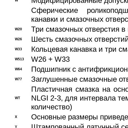
Модифицированные допуски
W
Сферические роликопод
канавки и смазочных отвер
Три смазочных отверстия в
W20
Шесть смазочных отверстий
W26
Кольцевая канавка и три с
W33
W26 + W33
W513
Подшипник с антифрикционн
W64
Заглушенные смазочные от
W77
Пластичная смазка на осн
NLGI 2-3, для интервала те
WT
количество)
Основные размеры приведен
X
Штампованный латунный се
Y