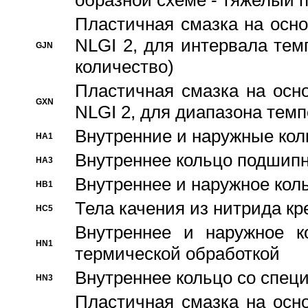
образной схеме - тяжелый 
Пластичная смазка на осно
NLGI 2, для интервала темп
GJN
количество)
Пластичная смазка на осн
GXN
NLGI 2, для диапазона темп
Внутренние и наружные кол
HA1
Bнутреннее кольцо подшипн
HA3
Bнутреннее и наружное коль
HB1
Тела качения из нитрида к
HC5
Bнутреннее и наружное к
HN1
термической обработкой
Внутреннее кольцо со спец
HN3
Пластичная смазка на осн