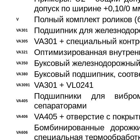
допуск по ширине +0,10/0 м
Полный комплект роликов (
V
Подшипник для железнодор
VA301
VA301 + специальный контр
VA305
Оптимизированная внутрен
VA321
Буксовый железнодорожный
VA350
Буксовый подшипник, соотв
VA380
VA301 + VL0241
VA3091
Подшипники для вибром
VA405
сепараторами
VA405 + отверстие с покры
VA406
Бомбинированные дорожк
VA606
специальная термообработ