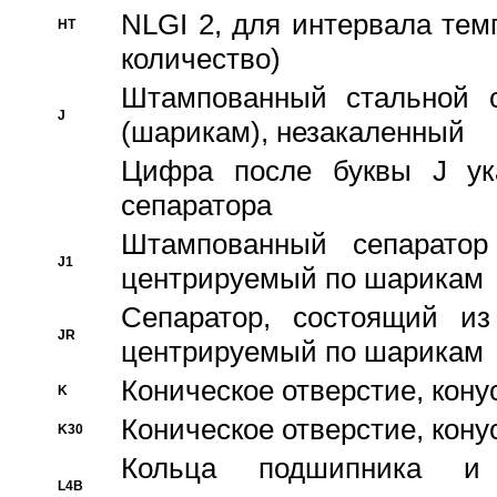
NLGI 2, для интервала темп
HT
количество)
Штампованный стальной с
J
(шарикам), незакаленный
Цифра после буквы J ука
сепаратора
Штампованный сепаратор
J1
центрируемый по шарикам
Сепаратор, состоящий из
JR
центрируемый по шарикам
Коническое отверстие, кону
K
Коническое отверстие, кону
K30
Кольца подшипника и
L4B