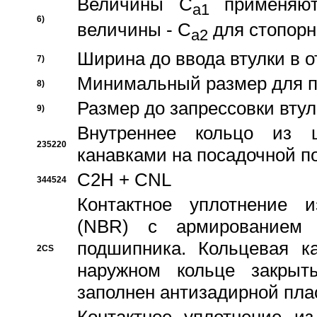
Величины C
применяют
a1
6)
величины - C
для стопорн
a2
Ширина до ввода втулки в 
7)
Минимальный размер для п
8)
Размер до запрессовки втул
9)
Внутреннее кольцо из 
235220
канавками на посадочной п
C2H + CNL
344524
Контактное уплотнение и
(NBR) с армированием 
подшипника. Кольцевая к
2CS
наружном кольце закрыт
заполнен антизадирной пла