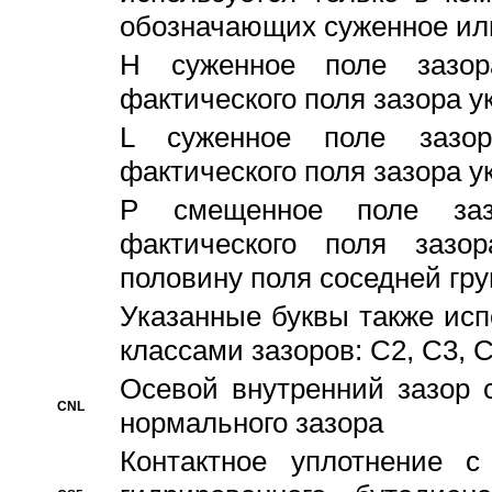
обозначающих суженное ил
H суженное поле зазора
фактического поля зазора у
L суженное поле зазор
фактического поля зазора у
P смещенное поле заз
фактического поля заз
половину поля соседней гр
Указанные буквы также ис
классами зазоров: С2, C3, 
Осевой внутренний зазор 
CNL
нормального зазора
Контактное уплотнение 