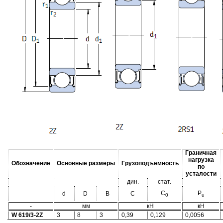
Граничная
нагрузка
Обозначение
Основные размеры
Грузоподъемность
по
усталости
дин.
стат.
C
P
d
D
B
C
0
u
-
мм
кН
кН
W 619/3-2Z
3
8
3
0,39
0,129
0,0056