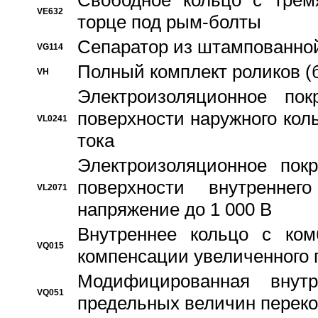
Свободное кольцо с трем
VE632
торце под рым-болты
Сепаратор из штампованной
VG114
Полный комплект роликов (
VH
Электроизоляционное по
поверхности наружного коль
VL0241
тока
Электроизоляционное пок
поверхности внутреннег
VL2071
напряжение до 1 000 В
Bнутреннее кольцо с ком
VQ015
компенсации увеличенного 
Модифицированная внут
VQ051
предельных величин переко