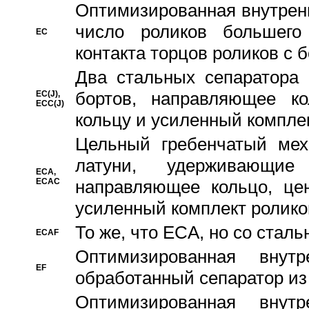
Oптимизированная внутренн
число роликов большего
EC
контакта торцов роликов с 
Два стальных сепаратора 
бортов, направляющее ко
EC(J),
ECC(J)
кольцу и усиленный компле
Цельный гребенчатый мех
латуни, удерживающи
ECA,
ECAC
направляющее кольцо, цен
усиленный комплект ролико
То же, что ECA, но со стал
ECAF
Оптимизированная внут
EF
обработанный сепаратор из
Оптимизированная внут