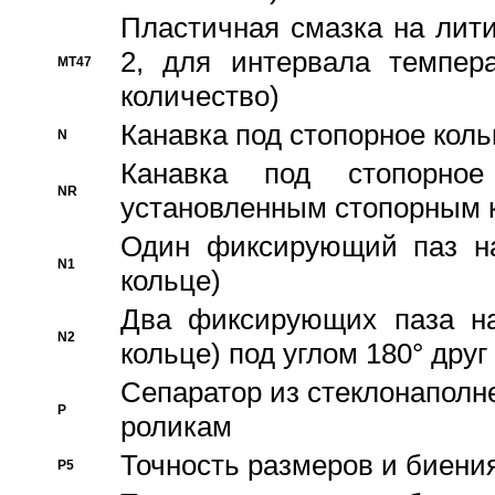
Пластичная смазка на лити
2, для интервала темпера
MT47
количество)
Канавка под стопорное кол
N
Канавка под стопорно
NR
установленным стопорным 
Один фиксирующий паз на
N1
кольце)
Два фиксирующих паза на
N2
кольце) под углом 180° друг 
Cепаратор из стеклонаполн
P
роликам
Точность размеров и биения
P5