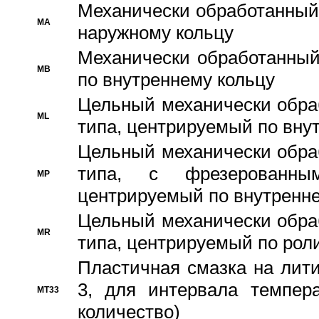
Механически обработанный
MA
наружному кольцу
Механически обработанный
MB
по внутреннему кольцу
Цельный механически обра
ML
типа, центрируемый по вну
Цельный механически обра
типа, с фрезерованны
MP
центрируемый по внутренне
Цельный механически обра
MR
типа, центрируемый по рол
Пластичная смазка на лити
3, для интервала темпера
MT33
количество)