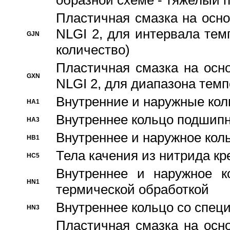
образной схеме - тяжелый 
Пластичная смазка на осно
NLGI 2, для интервала темп
GJN
количество)
Пластичная смазка на осн
GXN
NLGI 2, для диапазона темп
Внутренние и наружные кол
HA1
Bнутреннее кольцо подшипн
HA3
Bнутреннее и наружное коль
HB1
Тела качения из нитрида к
HC5
Bнутреннее и наружное к
HN1
термической обработкой
Внутреннее кольцо со спец
HN3
Пластичная смазка на осн