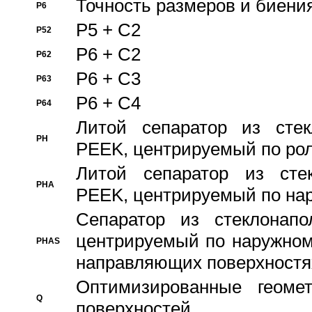
Точность размеров и биения
P6
P5 + C2
P52
P6 + C2
P62
P6 + C3
P63
P6 + C4
P64
Литой сепаратор из стек
PH
PEEK, центрируемый по ро
Литой сепаратор из стек
PHA
PEEK, центрируемый по на
Сепаратор из стеклонапо
центрируемый по наружном
PHAS
направляющих поверхностя
Оптимизированные геомет
Q
поверхностей