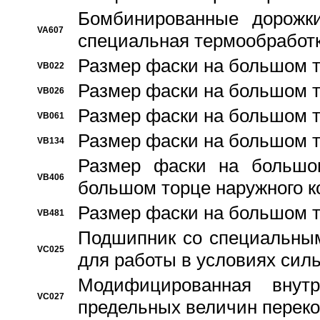
Бомбинированные дорожк
VA607
специальная термообработ
Размер фаски на большом т
VB022
Размер фаски на большом т
VB026
Размер фаски на большом т
VB061
Размер фаски на большом т
VB134
Размер фаски на большо
VB406
большом торце наружного к
Размер фаски на большом т
VB481
Подшипник со специальным
VC025
для работы в условиях сил
Модифицированная внут
VC027
предельных величин переко