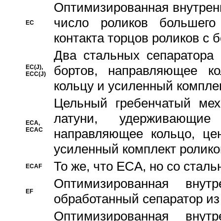
Oптимизированная внутренн
число роликов большего
EC
контакта торцов роликов с 
Два стальных сепаратора 
бортов, направляющее ко
EC(J),
ECC(J)
кольцу и усиленный компле
Цельный гребенчатый мех
латуни, удерживающи
ECA,
ECAC
направляющее кольцо, цен
усиленный комплект ролико
То же, что ECA, но со стал
ECAF
Оптимизированная внут
EF
обработанный сепаратор из
Оптимизированная внут