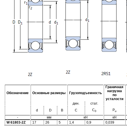
Граничная
нагрузка
Обозначение
Основные размеры
Грузоподъемность
по
усталости
дин.
стат.
C
P
d
D
B
C
0
u
-
мм
кН
кН
W 61803-2Z
17
26
5
1,4
0,9
0,039