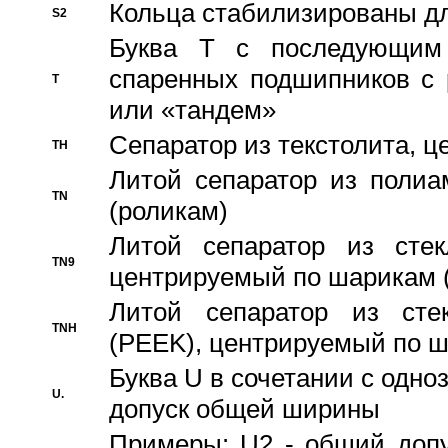
Кольца стабилизированы дл
S2
Буква T с последующим
спаренных подшипников с 
T
или «тандем»
Сепаратор из текстолита, 
TH
Литой сепаратор из полиа
TN
(роликам)
Литой сепаратор из стекл
TN9
центрируемый по шарикам 
Литой сепаратор из стек
TNH
(PEEK), центрируемый по 
Буква U в сочетании с одн
U.
допуск общей ширины
Примеры: U2 - общий допу