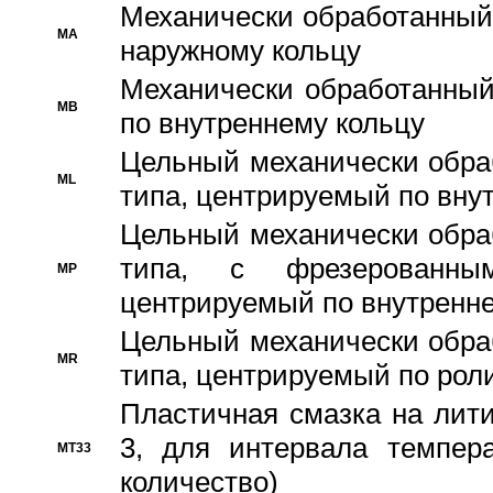
Механически обработанный
MA
наружному кольцу
Механически обработанный
MB
по внутреннему кольцу
Цельный механически обра
ML
типа, центрируемый по вну
Цельный механически обра
типа, с фрезерованны
MP
центрируемый по внутренне
Цельный механически обра
MR
типа, центрируемый по рол
Пластичная смазка на лити
3, для интервала темпера
MT33
количество)