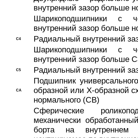
внутренний зазор больше н
Шарикоподшипники с че
внутренний зазор больше н
Pадиальный внутренний за
C4
Шарикоподшипники с че
внутренний зазор больше C
Pадиальный внутренний за
C5
Подшипник универсального
образной или Х-образной с
CA
нормального (CB)
Сферические роликопо
механически обработанный
борта на внутреннем 