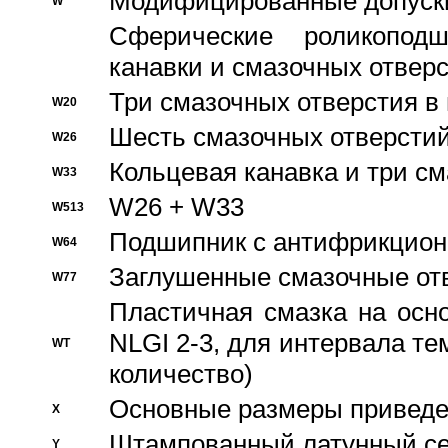
Модифицированные допуски
W
Сферические роликопод
канавки и смазочных отвер
Три смазочных отверстия в
W20
Шесть смазочных отверстий
W26
Кольцевая канавка и три с
W33
W26 + W33
W513
Подшипник с антифрикционн
W64
Заглушенные смазочные от
W77
Пластичная смазка на осн
NLGI 2-3, для интервала те
WT
количество)
Основные размеры приведен
X
Штампованный латунный се
Y