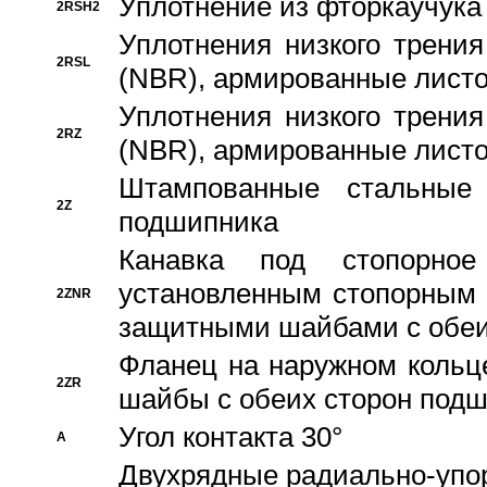
Уплотнение из фторкаучука
2RSH2
Уплотнения низкого трения
2RSL
(NBR), армированные листо
Уплотнения низкого трения
2RZ
(NBR), армированные листо
Штампованные стальные
2Z
подшипника
Канавка под стопорно
установленным стопорным
2ZNR
защитными шайбами с обеи
Фланец на наружном кольц
2ZR
шайбы с обеих сторон под
Угол контакта 30°
A
Двухрядные радиально-упо