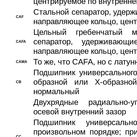
центрируемое по внутренне
Стальной сепаратор, удерж
CAF
направляющее кольцо, цент
Цельный гребенчатый м
сепаратор, удерживающ
CAFA
направляющее кольцо, цент
То же, что CAFA, но с лату
CAMA
Подшипник универсального
образной или Х-образно
CB
нормальный
Двухрядные радиально-
осевой внутренний зазор
Подшипник универсальн
произвольном порядке; пр
CC