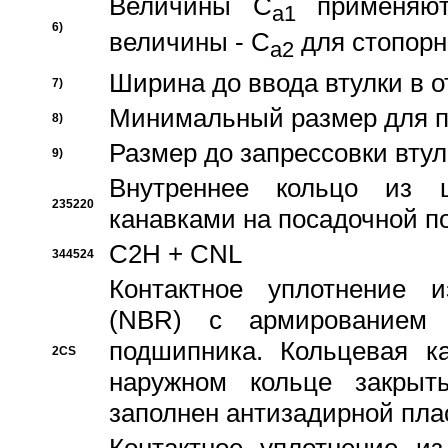
Величины C
применяют
a1
6)
величины - C
для стопорн
a2
Ширина до ввода втулки в 
7)
Минимальный размер для п
8)
Размер до запрессовки втул
9)
Внутреннее кольцо из 
235220
канавками на посадочной п
C2H + CNL
344524
Контактное уплотнение и
(NBR) с армированием 
подшипника. Кольцевая к
2CS
наружном кольце закрыт
заполнен антизадирной пла