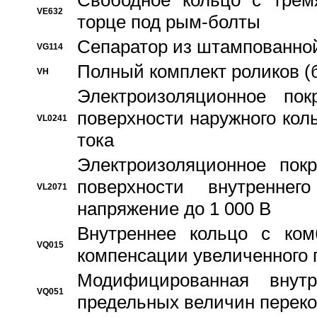
Свободное кольцо с трем
VE632
торце под рым-болты
Сепаратор из штампованной
VG114
Полный комплект роликов (
VH
Электроизоляционное по
поверхности наружного коль
VL0241
тока
Электроизоляционное пок
поверхности внутреннег
VL2071
напряжение до 1 000 В
Bнутреннее кольцо с ком
VQ015
компенсации увеличенного 
Модифицированная внут
VQ051
предельных величин переко