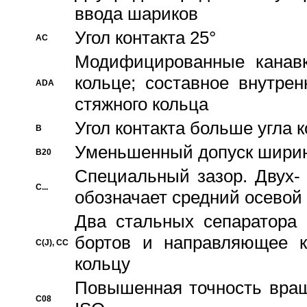
ввода шариков
Угол контакта 25°
AC
Модифицированные канавк
кольце; составное внутре
ADA
стяжного кольца
Угол контакта больше угла 
B
Уменьшенный допуск шири
B20
Специальный зазор. Двух-
C...
обозначает средний осевой
Два стальных сепаратора 
бортов и направляющее к
C(J), CC
кольцу
Повышенная точность враще
C08