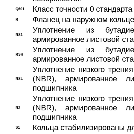
Класс точности 0 стандар
Q601
Фланец на наружном кольц
R
Уплотнение из бутадие
RS1
армированное листовой ста
Уплотнение из бутадие
RSH
армированное листовой ста
Уплотнение низкого трения
(NBR), армированное л
RSL
подшипника
Уплотнение низкого трения
(NBR), армированное л
RZ
подшипника
Кольца стабилизированы дл
S1