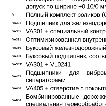
допуск по ширине +0,10/0 м
Полный комплект роликов (
V
Подшипник для железнодор
VA301
VA301 + специальный контр
VA305
Оптимизированная внутрен
VA321
Буксовый железнодорожный
VA350
Буксовый подшипник, соотв
VA380
VA301 + VL0241
VA3091
Подшипники для вибром
VA405
сепараторами
VA405 + отверстие с покры
VA406
Бомбинированные дорожк
VA606
специальная термообработ