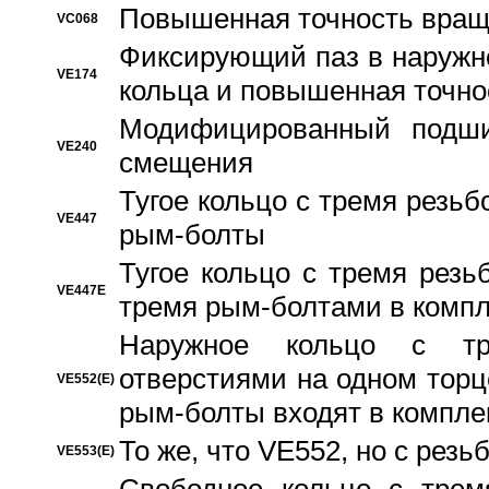
Повышенная точность вращ
VC068
Фиксирующий паз в наружн
VE174
кольца и повышенная точн
Модифицированный подши
VE240
смещения
Тугое кольцо с тремя резь
VE447
рым-болты
Тугое кольцо с тремя рез
VE447E
тремя рым-болтами в компл
Наружное кольцо с тр
отверстиями на одном торце
VE552(E)
рым-болты входят в компле
То же, что VE552, но с рез
VE553(E)