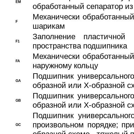
EM
обработанный сепаратор из
Механически обработанный
F
шарикам
Заполнение пластичной
F1
пространства подшипника
Механически обработанный
FA
наружному кольцу
Подшипник универсального
GA
образной или Х-образной сх
Подшипник универсального
GB
образной или Х-образной с
Подшипник универсального
произвольном порядке; пр
GC