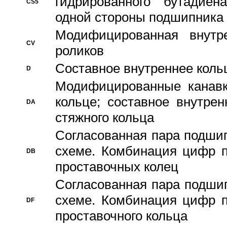
гидрированного бутадиен
CS5
одной стороны подшипника
Модифицированная внутре
CV
роликов
Составное внутреннее кольц
D
Модифицированные канавк
кольце; составное внутре
DA
стяжного кольца
Согласованная пара подши
схеме. Комбинация цифр п
DB
проставочных колец
Согласованная пара подши
схеме. Комбинация цифр п
DF
проставочного кольца