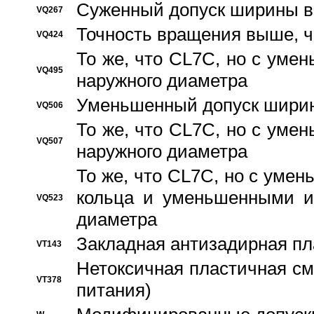
Суженный допуск ширины вн
VQ267
Точность вращения выше, 
VQ424
То же, что CL7C, но с ум
VQ495
наружного диаметра
Уменьшенный допуск ширин
VQ506
То же, что CL7C, но с ум
VQ507
наружного диаметра
То же, что CL7C, но с уме
кольца и уменьшенными и
VQ523
диаметра
Закладная антизадирная пл
VT143
Нетоксичная пластичная сма
VT378
питания)