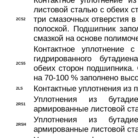
Контактное уплотнение и
листовой сталью с обеих с
три смазочных отверстия в
2CS2
полоской. Подшипник запо
смазкой на основе полимо
Контактное уплотнение 
гидрированного бутадиен
2CS5
обеих сторон подшипника.
на 70-100 % заполнено выс
Контактные уплотнения из 
2LS
Уплотнения из бутадие
2RS1
армированные листовой ста
Уплотнения из бутадие
2RSH
армированные листовой ста