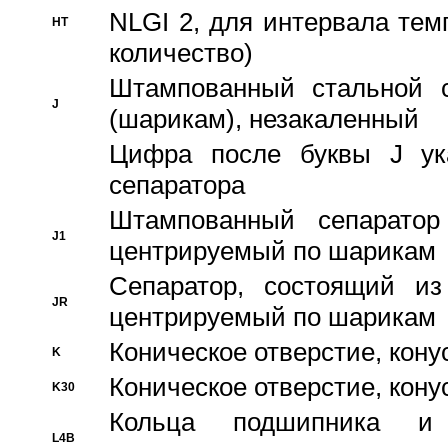
NLGI 2, для интервала темп
HT
количество)
Штампованный стальной с
J
(шарикам), незакаленный
Цифра после буквы J ука
сепаратора
Штампованный сепаратор
J1
центрируемый по шарикам
Сепаратор, состоящий из
JR
центрируемый по шарикам
Коническое отверстие, кону
K
Коническое отверстие, кону
K30
Кольца подшипника и
L4B