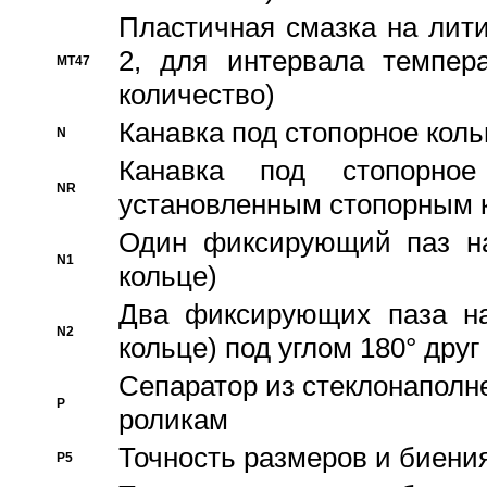
Пластичная смазка на лити
2, для интервала темпера
MT47
количество)
Канавка под стопорное кол
N
Канавка под стопорно
NR
установленным стопорным 
Один фиксирующий паз на
N1
кольце)
Два фиксирующих паза на
N2
кольце) под углом 180° друг 
Cепаратор из стеклонаполн
P
роликам
Точность размеров и биения
P5