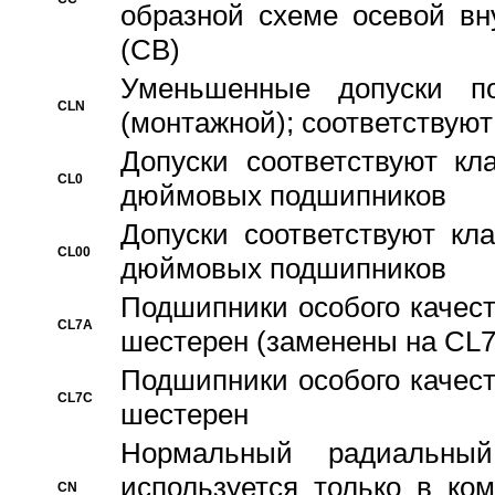
образной схеме осевой вн
(CB)
Уменьшенные допуски 
CLN
(монтажной); соответствуют
Допуски соответствуют кл
CL0
дюймовых подшипников
Допуски соответствуют кл
CL00
дюймовых подшипников
Подшипники особого качест
CL7A
шестерен (заменены на CL
Подшипники особого качест
CL7C
шестерен
Hормальный радиальный
используется только в ко
CN