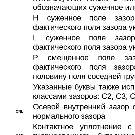
обозначающих суженное ил
H суженное поле зазора
фактического поля зазора у
L суженное поле зазор
фактического поля зазора у
P смещенное поле заз
фактического поля заз
половину поля соседней гр
Указанные буквы также ис
классами зазоров: С2, C3, 
Осевой внутренний зазор 
CNL
нормального зазора
Контактное уплотнение 