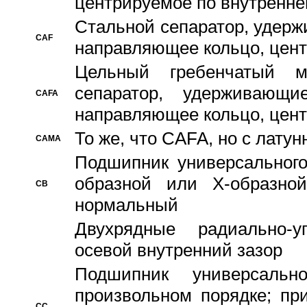
центрируемое по внутренне
Стальной сепаратор, удерж
CAF
направляющее кольцо, цент
Цельный гребенчатый м
сепаратор, удерживающ
CAFA
направляющее кольцо, цент
То же, что CAFA, но с лату
CAMA
Подшипник универсального
образной или Х-образно
CB
нормальный
Двухрядные радиально-
осевой внутренний зазор
Подшипник универсальн
произвольном порядке; пр
CC