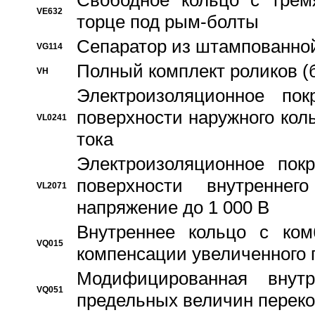
Свободное кольцо с трем
VE632
торце под рым-болты
Сепаратор из штампованной
VG114
Полный комплект роликов (
VH
Электроизоляционное по
поверхности наружного коль
VL0241
тока
Электроизоляционное пок
поверхности внутреннег
VL2071
напряжение до 1 000 В
Bнутреннее кольцо с ком
VQ015
компенсации увеличенного 
Модифицированная внут
VQ051
предельных величин переко