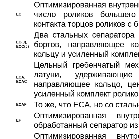
Oптимизированная внутренн
число роликов большего
EC
контакта торцов роликов с 
Два стальных сепаратора 
бортов, направляющее ко
EC(J),
ECC(J)
кольцу и усиленный компле
Цельный гребенчатый мех
латуни, удерживающи
ECA,
ECAC
направляющее кольцо, цен
усиленный комплект ролико
То же, что ECA, но со стал
ECAF
Оптимизированная внут
EF
обработанный сепаратор из
Оптимизированная внут