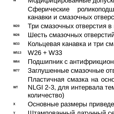
Модифицированные допуски
W
Сферические роликопод
канавки и смазочных отвер
Три смазочных отверстия в
W20
Шесть смазочных отверстий
W26
Кольцевая канавка и три с
W33
W26 + W33
W513
Подшипник с антифрикционн
W64
Заглушенные смазочные от
W77
Пластичная смазка на осн
NLGI 2-3, для интервала те
WT
количество)
Основные размеры приведен
X
Штампованный латунный се
Y