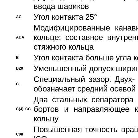
ввода шариков
Угол контакта 25°
AC
Модифицированные канавк
кольце; составное внутре
ADA
стяжного кольца
Угол контакта больше угла 
B
Уменьшенный допуск шири
B20
Специальный зазор. Двух-
C...
обозначает средний осевой
Два стальных сепаратора 
бортов и направляющее к
C(J), CC
кольцу
Повышенная точность враще
C08