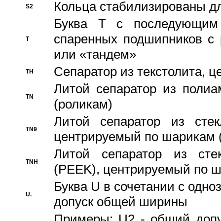
Кольца стабилизированы дл
S2
Буква T с последующим
спаренных подшипников с 
T
или «тандем»
Сепаратор из текстолита, 
TH
Литой сепаратор из полиа
TN
(роликам)
Литой сепаратор из стекл
TN9
центрируемый по шарикам 
Литой сепаратор из стек
TNH
(PEEK), центрируемый по 
Буква U в сочетании с одн
U.
допуск общей ширины
Примеры: U2 - общий допу