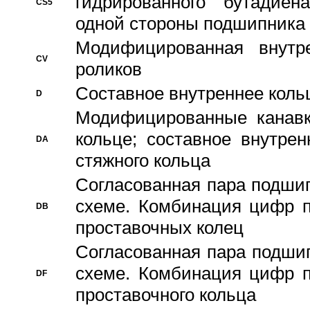
гидрированного бутадиен
CS5
одной стороны подшипника
Модифицированная внутре
CV
роликов
Составное внутреннее кольц
D
Модифицированные канавк
кольце; составное внутре
DA
стяжного кольца
Согласованная пара подши
схеме. Комбинация цифр п
DB
проставочных колец
Согласованная пара подши
схеме. Комбинация цифр п
DF
проставочного кольца