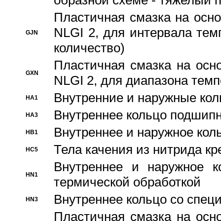
образной схеме - тяжелый 
Пластичная смазка на осно
NLGI 2, для интервала темп
GJN
количество)
Пластичная смазка на осн
GXN
NLGI 2, для диапазона темп
Внутренние и наружные кол
HA1
Bнутреннее кольцо подшипн
HA3
Bнутреннее и наружное коль
HB1
Тела качения из нитрида к
HC5
Bнутреннее и наружное к
HN1
термической обработкой
Внутреннее кольцо со спец
HN3
Пластичная смазка на осн