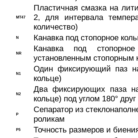
Пластичная смазка на лити
2, для интервала темпера
MT47
количество)
Канавка под стопорное кол
N
Канавка под стопорно
NR
установленным стопорным 
Один фиксирующий паз на
N1
кольце)
Два фиксирующих паза на
N2
кольце) под углом 180° друг 
Cепаратор из стеклонаполн
P
роликам
Точность размеров и биения
P5