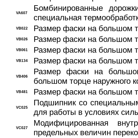
Бомбинированные дорожк
VA607
специальная термообработ
Размер фаски на большом т
VB022
Размер фаски на большом т
VB026
Размер фаски на большом т
VB061
Размер фаски на большом т
VB134
Размер фаски на большо
VB406
большом торце наружного к
Размер фаски на большом т
VB481
Подшипник со специальным
VC025
для работы в условиях сил
Модифицированная внут
VC027
предельных величин переко