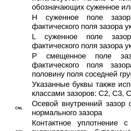
обозначающих суженное ил
H суженное поле зазора
фактического поля зазора у
L суженное поле зазор
фактического поля зазора у
P смещенное поле заз
фактического поля заз
половину поля соседней гр
Указанные буквы также ис
классами зазоров: С2, C3, 
Осевой внутренний зазор 
CNL
нормального зазора
Контактное уплотнение 