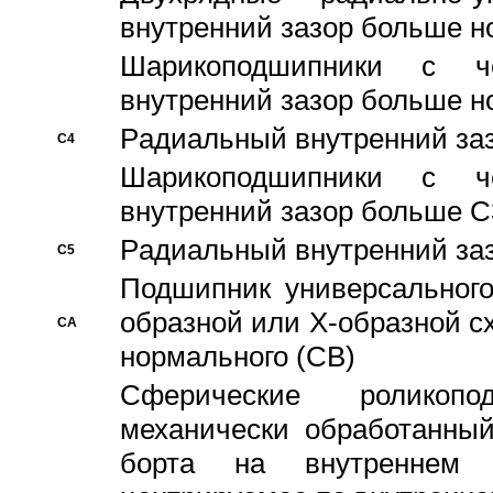
внутренний зазор больше н
Шарикоподшипники с че
внутренний зазор больше н
Pадиальный внутренний за
C4
Шарикоподшипники с че
внутренний зазор больше C
Pадиальный внутренний за
C5
Подшипник универсального
образной или Х-образной с
CA
нормального (CB)
Сферические роликопо
механически обработанный
борта на внутреннем 