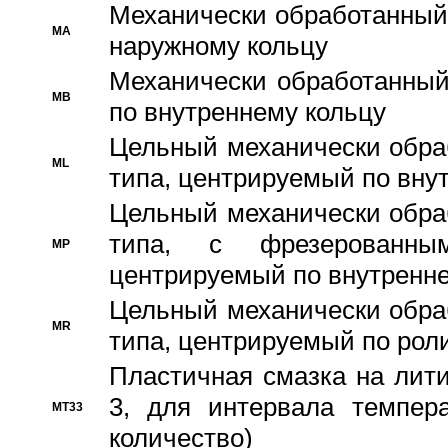
Механически обработанный
MA
наружному кольцу
Механически обработанный
MB
по внутреннему кольцу
Цельный механически обра
ML
типа, центрируемый по вну
Цельный механически обра
типа, с фрезерованны
MP
центрируемый по внутренне
Цельный механически обра
MR
типа, центрируемый по рол
Пластичная смазка на лити
3, для интервала темпера
MT33
количество)