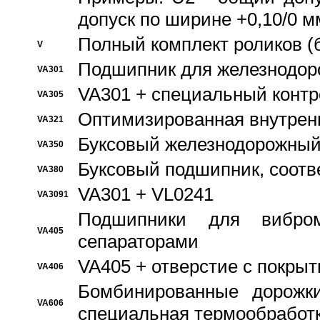
допуск по ширине +0,10/0 м
Полный комплект роликов (
V
Подшипник для железнодор
VA301
VA301 + специальный контр
VA305
Оптимизированная внутрен
VA321
Буксовый железнодорожный
VA350
Буксовый подшипник, соотв
VA380
VA301 + VL0241
VA3091
Подшипники для вибром
VA405
сепараторами
VA405 + отверстие с покры
VA406
Бомбинированные дорожк
VA606
специальная термообработ