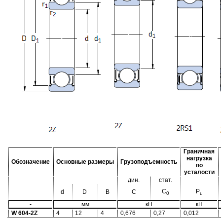
Граничная
нагрузка
Обозначение
Основные размеры
Грузоподъемность
по
усталости
дин.
стат.
C
P
d
D
B
C
0
u
-
мм
кН
кН
W 604-2Z
4
12
4
0,676
0,27
0,012