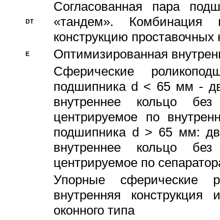
Согласованная пара под
«тандем». Комбинация
DT
конструкцию проставочных 
Оптимизированная внутрен
E
Сферические роликопод
подшипника d < 65 мм - дв
внутреннее кольцо без
центрируемое по внутренн
подшипника d > 65 мм: дв
внутреннее кольцо без
центрируемое по сепарато
Упорные сферические ро
внутренняя конструкция 
оконного типа