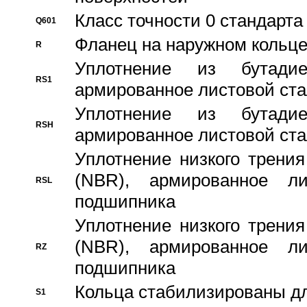
Класс точности 0 стандар
Q601
Фланец на наружном кольц
R
Уплотнение из бутадие
RS1
армированное листовой ста
Уплотнение из бутадие
RSH
армированное листовой ста
Уплотнение низкого трения
(NBR), армированное л
RSL
подшипника
Уплотнение низкого трения
(NBR), армированное л
RZ
подшипника
Кольца стабилизированы дл
S1