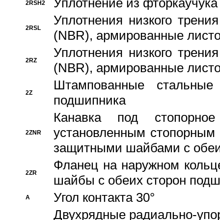
Уплотнение из фторкаучука
2RSH2
Уплотнения низкого трения
2RSL
(NBR), армированные листо
Уплотнения низкого трения
2RZ
(NBR), армированные листо
Штампованные стальные
2Z
подшипника
Канавка под стопорно
установленным стопорным
2ZNR
защитными шайбами с обеи
Фланец на наружном кольц
2ZR
шайбы с обеих сторон под
Угол контакта 30°
A
Двухрядные радиально-упо