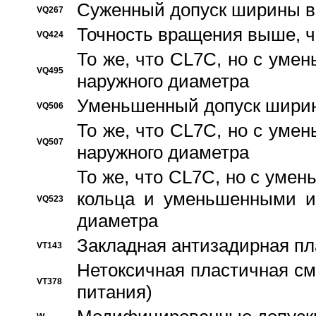
Суженный допуск ширины вн
VQ267
Точность вращения выше, 
VQ424
То же, что CL7C, но с ум
VQ495
наружного диаметра
Уменьшенный допуск ширин
VQ506
То же, что CL7C, но с ум
VQ507
наружного диаметра
То же, что CL7C, но с уме
кольца и уменьшенными и
VQ523
диаметра
Закладная антизадирная пл
VT143
Нетоксичная пластичная сма
VT378
питания)