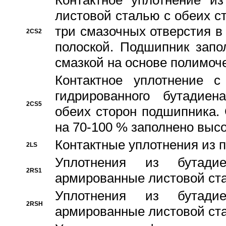
Контактное уплотнение и
листовой сталью с обеих с
три смазочных отверстия в
2CS2
полоской. Подшипник запо
смазкой на основе полимо
Контактное уплотнение 
гидрированного бутадиен
2CS5
обеих сторон подшипника.
на 70-100 % заполнено выс
Контактные уплотнения из 
2LS
Уплотнения из бутадие
2RS1
армированные листовой ста
Уплотнения из бутадие
2RSH
армированные листовой ста