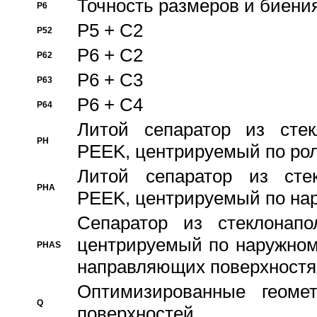
Точность размеров и биения
P6
P5 + C2
P52
P6 + C2
P62
P6 + C3
P63
P6 + C4
P64
Литой сепаратор из стек
PH
PEEK, центрируемый по ро
Литой сепаратор из стек
PHA
PEEK, центрируемый по на
Сепаратор из стеклонапо
центрируемый по наружном
PHAS
направляющих поверхностя
Оптимизированные геомет
Q
поверхностей