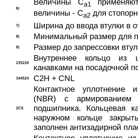
Величины C
применяют
a1
6)
величины - C
для стопорн
a2
Ширина до ввода втулки в 
7)
Минимальный размер для п
8)
Размер до запрессовки втул
9)
Внутреннее кольцо из 
235220
канавками на посадочной п
C2H + CNL
344524
Контактное уплотнение и
(NBR) с армированием 
подшипника. Кольцевая к
2CS
наружном кольце закрыт
заполнен антизадирной пла