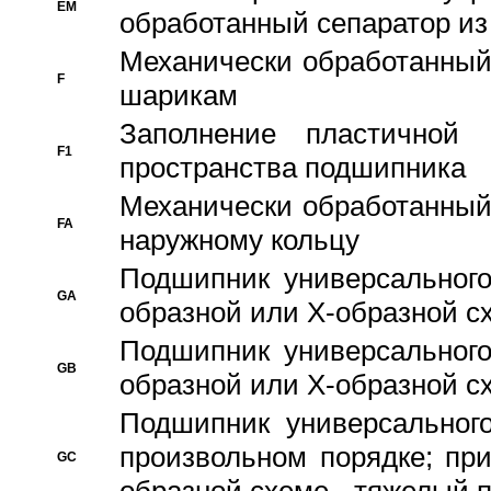
EM
обработанный сепаратор из
Механически обработанный
F
шарикам
Заполнение пластичной
F1
пространства подшипника
Механически обработанный
FA
наружному кольцу
Подшипник универсального
GA
образной или Х-образной сх
Подшипник универсального
GB
образной или Х-образной с
Подшипник универсального
произвольном порядке; пр
GC