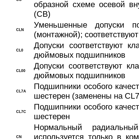
образной схеме осевой вн
(CB)
Уменьшенные допуски 
CLN
(монтажной); соответствуют
Допуски соответствуют кл
CL0
дюймовых подшипников
Допуски соответствуют кл
CL00
дюймовых подшипников
Подшипники особого качест
CL7A
шестерен (заменены на CL
Подшипники особого качест
CL7C
шестерен
Hормальный радиальный
используется только в ко
CN