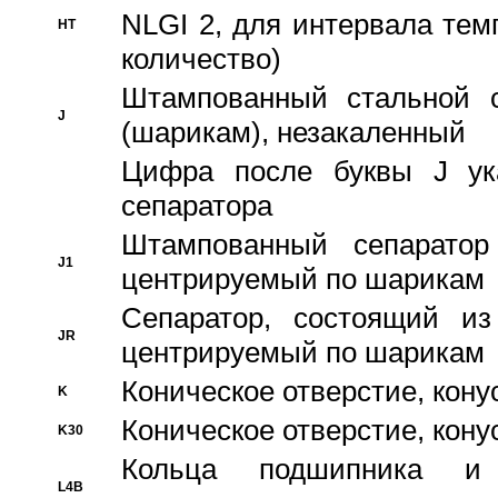
NLGI 2, для интервала темп
HT
количество)
Штампованный стальной с
J
(шарикам), незакаленный
Цифра после буквы J ука
сепаратора
Штампованный сепаратор
J1
центрируемый по шарикам
Сепаратор, состоящий из
JR
центрируемый по шарикам
Коническое отверстие, кону
K
Коническое отверстие, кону
K30
Кольца подшипника и
L4B