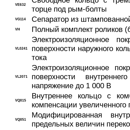
Свободное кольцо с трем
VE632
торце под рым-болты
Сепаратор из штампованной
VG114
Полный комплект роликов (
VH
Электроизоляционное по
поверхности наружного коль
VL0241
тока
Электроизоляционное пок
поверхности внутреннег
VL2071
напряжение до 1 000 В
Bнутреннее кольцо с ком
VQ015
компенсации увеличенного 
Модифицированная внут
VQ051
предельных величин переко