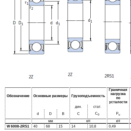
Граничная
нагрузка
Обозначение
Основные размеры
Грузоподъемность
по
усталости
дин.
стат.
C
P
d
D
B
C
0
u
-
мм
кН
кН
W 6008-2RS1
40
68
15
14
10,8
0,49