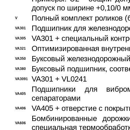
допуск по ширине +0,10/0 м
Полный комплект роликов (
V
Подшипник для железнодор
VA301
VA301 + специальный контр
VA305
Оптимизированная внутрен
VA321
Буксовый железнодорожный
VA350
Буксовый подшипник, соотв
VA380
VA301 + VL0241
VA3091
Подшипники для вибром
VA405
сепараторами
VA405 + отверстие с покры
VA406
Бомбинированные дорожк
VA606
специальная термообработ