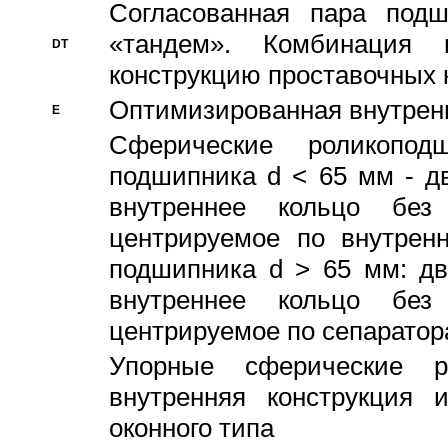
Согласованная пара под
«тандем». Комбинация
DT
конструкцию проставочных 
Оптимизированная внутрен
E
Сферические роликопод
подшипника d < 65 мм - дв
внутреннее кольцо без
центрируемое по внутренн
подшипника d > 65 мм: дв
внутреннее кольцо без
центрируемое по сепарато
Упорные сферические ро
внутренняя конструкция 
оконного типа