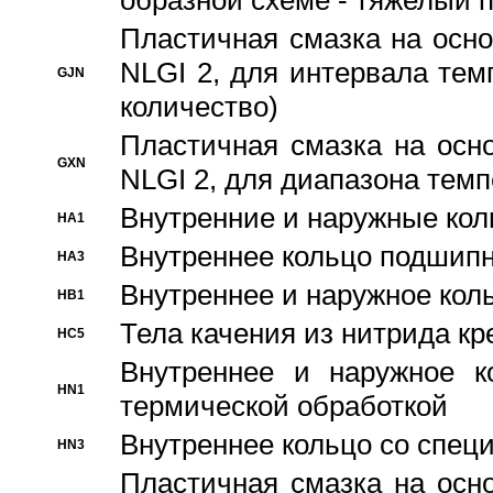
образной схеме - тяжелый 
Пластичная смазка на осно
NLGI 2, для интервала темп
GJN
количество)
Пластичная смазка на осн
GXN
NLGI 2, для диапазона темп
Внутренние и наружные кол
HA1
Bнутреннее кольцо подшипн
HA3
Bнутреннее и наружное коль
HB1
Тела качения из нитрида к
HC5
Bнутреннее и наружное к
HN1
термической обработкой
Внутреннее кольцо со спец
HN3
Пластичная смазка на осн