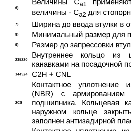
Величины C
применяют
a1
6)
величины - C
для стопорн
a2
Ширина до ввода втулки в 
7)
Минимальный размер для п
8)
Размер до запрессовки втул
9)
Внутреннее кольцо из 
235220
канавками на посадочной п
C2H + CNL
344524
Контактное уплотнение и
(NBR) с армированием 
подшипника. Кольцевая к
2CS
наружном кольце закрыт
заполнен антизадирной пла