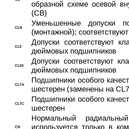
образной схеме осевой вн
(CB)
Уменьшенные допуски 
CLN
(монтажной); соответствуют
Допуски соответствуют кл
CL0
дюймовых подшипников
Допуски соответствуют кл
CL00
дюймовых подшипников
Подшипники особого качест
CL7A
шестерен (заменены на CL
Подшипники особого качест
CL7C
шестерен
Hормальный радиальный
используется только в ко
CN