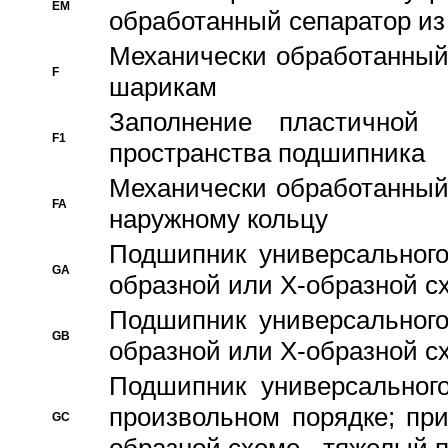
EM
обработанный сепаратор из
Механически обработанный
F
шарикам
Заполнение пластичной
F1
пространства подшипника
Механически обработанный
FA
наружному кольцу
Подшипник универсального
GA
образной или Х-образной сх
Подшипник универсального
GB
образной или Х-образной с
Подшипник универсального
произвольном порядке; пр
GC