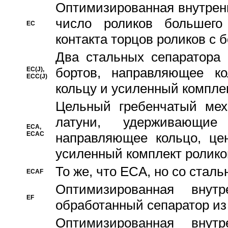
Oптимизированная внутренн
число роликов большего
EC
контакта торцов роликов с 
Два стальных сепаратора 
бортов, направляющее ко
EC(J),
ECC(J)
кольцу и усиленный компле
Цельный гребенчатый мех
латуни, удерживающи
ECA,
ECAC
направляющее кольцо, цен
усиленный комплект ролико
То же, что ECA, но со стал
ECAF
Оптимизированная внут
EF
обработанный сепаратор из
Оптимизированная внут