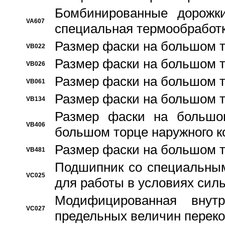
Бомбинированные дорожк
VA607
специальная термообработ
Размер фаски на большом т
VB022
Размер фаски на большом т
VB026
Размер фаски на большом т
VB061
Размер фаски на большом т
VB134
Размер фаски на большо
VB406
большом торце наружного к
Размер фаски на большом т
VB481
Подшипник со специальным
VC025
для работы в условиях сил
Модифицированная внут
VC027
предельных величин переко