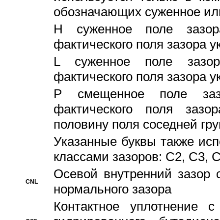
обозначающих суженное ил
H суженное поле зазора
фактического поля зазора у
L суженное поле зазор
фактического поля зазора у
P смещенное поле заз
фактического поля заз
половину поля соседней гр
Указанные буквы также ис
классами зазоров: С2, C3, 
Осевой внутренний зазор 
CNL
нормального зазора
Контактное уплотнение 