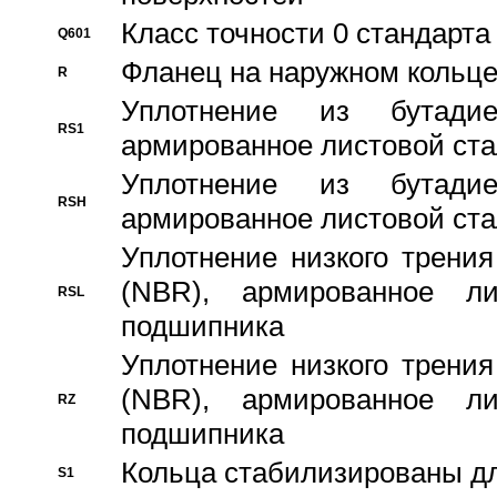
Класс точности 0 стандар
Q601
Фланец на наружном кольц
R
Уплотнение из бутадие
RS1
армированное листовой ста
Уплотнение из бутадие
RSH
армированное листовой ста
Уплотнение низкого трения
(NBR), армированное л
RSL
подшипника
Уплотнение низкого трения
(NBR), армированное л
RZ
подшипника
Кольца стабилизированы дл
S1