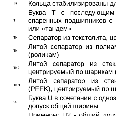
Кольца стабилизированы дл
S2
Буква T с последующим
спаренных подшипников с 
T
или «тандем»
Сепаратор из текстолита, 
TH
Литой сепаратор из полиа
TN
(роликам)
Литой сепаратор из стекл
TN9
центрируемый по шарикам 
Литой сепаратор из стек
TNH
(PEEK), центрируемый по 
Буква U в сочетании с одн
U.
допуск общей ширины
Примеры: U2 - общий допу