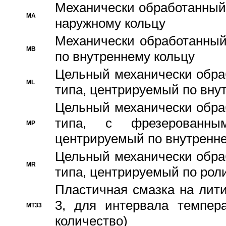
Механически обработанный
MA
наружному кольцу
Механически обработанный
MB
по внутреннему кольцу
Цельный механически обра
ML
типа, центрируемый по вну
Цельный механически обра
типа, с фрезерованны
MP
центрируемый по внутренне
Цельный механически обра
MR
типа, центрируемый по рол
Пластичная смазка на лити
3, для интервала темпера
MT33
количество)