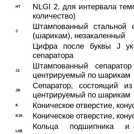
NLGI 2, для интервала темп
HT
количество)
Штампованный стальной с
J
(шарикам), незакаленный
Цифра после буквы J ука
сепаратора
Штампованный сепаратор
J1
центрируемый по шарикам
Сепаратор, состоящий из
JR
центрируемый по шарикам
Коническое отверстие, кону
K
Коническое отверстие, кону
K30
Кольца подшипника и
L4B