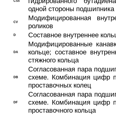
гидрированного бутадиен
CS5
одной стороны подшипника
Модифицированная внутре
CV
роликов
Составное внутреннее кольц
D
Модифицированные канавк
кольце; составное внутре
DA
стяжного кольца
Согласованная пара подши
схеме. Комбинация цифр п
DB
проставочных колец
Согласованная пара подши
схеме. Комбинация цифр п
DF
проставочного кольца