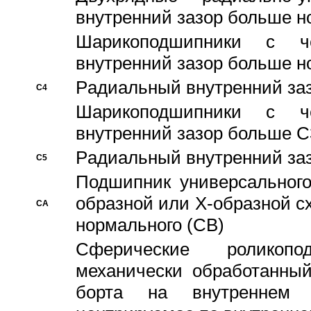
внутренний зазор больше н
Шарикоподшипники с че
внутренний зазор больше н
Pадиальный внутренний за
C4
Шарикоподшипники с че
внутренний зазор больше C
Pадиальный внутренний за
C5
Подшипник универсального
образной или Х-образной с
CA
нормального (CB)
Сферические роликопо
механически обработанный
борта на внутреннем 