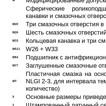
Модифицированные допуски
W
Сферические роликопод
канавки и смазочных отвер
Три смазочных отверстия в
W20
Шесть смазочных отверстий
W26
Кольцевая канавка и три с
W33
W26 + W33
W513
Подшипник с антифрикционн
W64
Заглушенные смазочные от
W77
Пластичная смазка на осн
NLGI 2-3, для интервала те
WT
количество)
Основные размеры приведен
X
Штампованный латунный се
Y