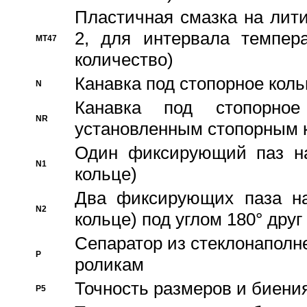
Пластичная смазка на лити
2, для интервала темпера
MT47
количество)
Канавка под стопорное кол
N
Канавка под стопорно
NR
установленным стопорным 
Один фиксирующий паз на
N1
кольце)
Два фиксирующих паза на
N2
кольце) под углом 180° друг 
Cепаратор из стеклонаполн
P
роликам
Точность размеров и биения
P5