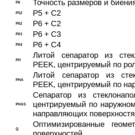
Точность размеров и биения
P6
P5 + C2
P52
P6 + C2
P62
P6 + C3
P63
P6 + C4
P64
Литой сепаратор из стек
PH
PEEK, центрируемый по ро
Литой сепаратор из стек
PHA
PEEK, центрируемый по на
Сепаратор из стеклонапо
центрируемый по наружном
PHAS
направляющих поверхностя
Оптимизированные геомет
Q
поверхностей