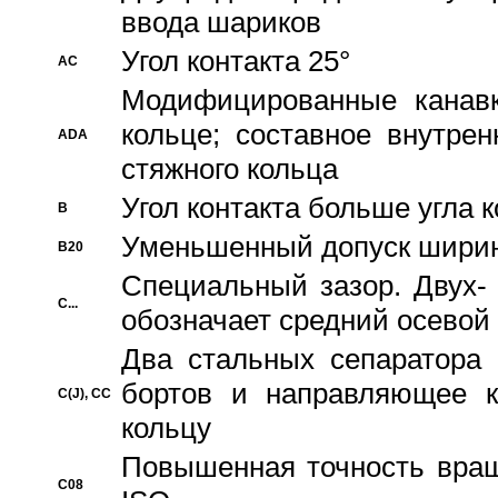
ввода шариков
Угол контакта 25°
AC
Модифицированные канавк
кольце; составное внутре
ADA
стяжного кольца
Угол контакта больше угла 
B
Уменьшенный допуск шири
B20
Специальный зазор. Двух-
C...
обозначает средний осевой
Два стальных сепаратора 
бортов и направляющее к
C(J), CC
кольцу
Повышенная точность враще
C08