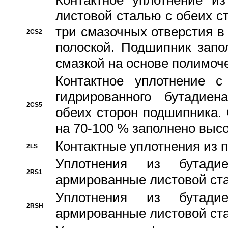
Контактное уплотнение и
листовой сталью с обеих с
три смазочных отверстия в
2CS2
полоской. Подшипник запо
смазкой на основе полимо
Контактное уплотнение 
гидрированного бутадиен
2CS5
обеих сторон подшипника.
на 70-100 % заполнено выс
Контактные уплотнения из 
2LS
Уплотнения из бутадие
2RS1
армированные листовой ста
Уплотнения из бутадие
2RSH
армированные листовой ста