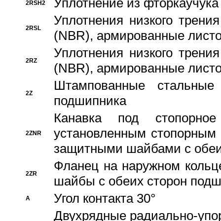
Уплотнение из фторкаучука
2RSH2
Уплотнения низкого трения
2RSL
(NBR), армированные листо
Уплотнения низкого трения
2RZ
(NBR), армированные листо
Штампованные стальные
2Z
подшипника
Канавка под стопорно
установленным стопорным
2ZNR
защитными шайбами с обеи
Фланец на наружном кольц
2ZR
шайбы с обеих сторон под
Угол контакта 30°
A
Двухрядные радиально-упо