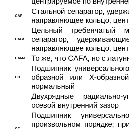
центрируемое по внутренне
Стальной сепаратор, удерж
CAF
направляющее кольцо, цент
Цельный гребенчатый м
сепаратор, удерживающ
CAFA
направляющее кольцо, цент
То же, что CAFA, но с лату
CAMA
Подшипник универсального
образной или Х-образно
CB
нормальный
Двухрядные радиально-
осевой внутренний зазор
Подшипник универсальн
произвольном порядке; пр
CC