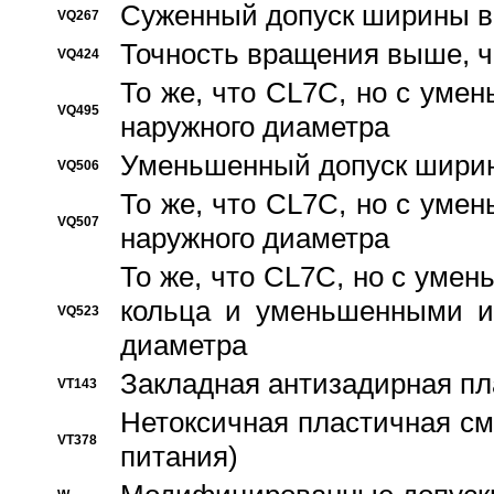
Суженный допуск ширины вн
VQ267
Точность вращения выше, 
VQ424
То же, что CL7C, но с ум
VQ495
наружного диаметра
Уменьшенный допуск ширин
VQ506
То же, что CL7C, но с ум
VQ507
наружного диаметра
То же, что CL7C, но с уме
кольца и уменьшенными и
VQ523
диаметра
Закладная антизадирная пл
VT143
Нетоксичная пластичная сма
VT378
питания)