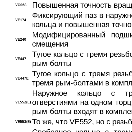
Повышенная точность вращ
VC068
Фиксирующий паз в наружн
VE174
кольца и повышенная точн
Модифицированный подши
VE240
смещения
Тугое кольцо с тремя резь
VE447
рым-болты
Тугое кольцо с тремя рез
VE447E
тремя рым-болтами в компл
Наружное кольцо с тр
отверстиями на одном торце
VE552(E)
рым-болты входят в компле
То же, что VE552, но с рез
VE553(E)