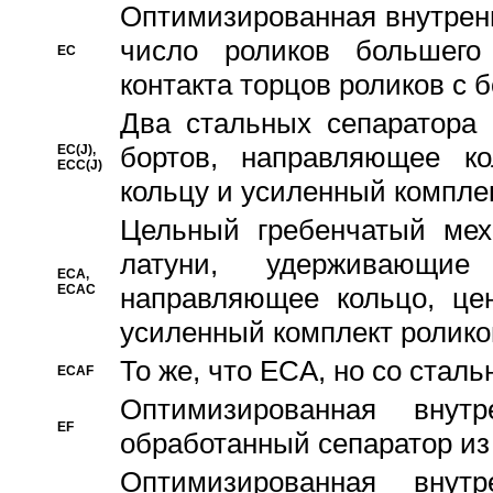
Oптимизированная внутренн
число роликов большего
EC
контакта торцов роликов с 
Два стальных сепаратора 
бортов, направляющее ко
EC(J),
ECC(J)
кольцу и усиленный компле
Цельный гребенчатый мех
латуни, удерживающи
ECA,
ECAC
направляющее кольцо, цен
усиленный комплект ролико
То же, что ECA, но со стал
ECAF
Оптимизированная внут
EF
обработанный сепаратор из
Оптимизированная внут