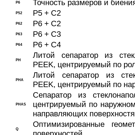
Точность размеров и биения
P6
P5 + C2
P52
P6 + C2
P62
P6 + C3
P63
P6 + C4
P64
Литой сепаратор из стек
PH
PEEK, центрируемый по ро
Литой сепаратор из стек
PHA
PEEK, центрируемый по на
Сепаратор из стеклонапо
центрируемый по наружном
PHAS
направляющих поверхностя
Оптимизированные геомет
Q
поверхностей