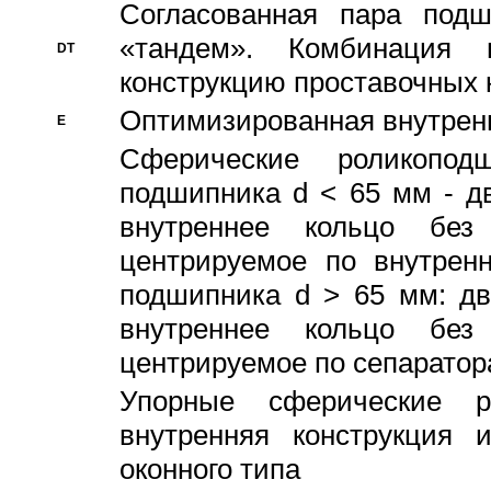
Согласованная пара под
«тандем». Комбинация
DT
конструкцию проставочных 
Оптимизированная внутрен
E
Сферические роликопод
подшипника d < 65 мм - дв
внутреннее кольцо без
центрируемое по внутренн
подшипника d > 65 мм: дв
внутреннее кольцо без
центрируемое по сепарато
Упорные сферические ро
внутренняя конструкция 
оконного типа