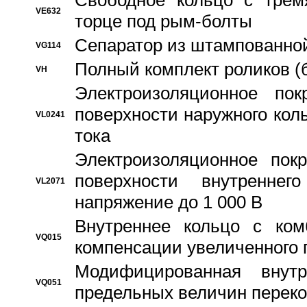
Свободное кольцо с трем
VE632
торце под рым-болты
Сепаратор из штампованной
VG114
Полный комплект роликов (
VH
Электроизоляционное по
поверхности наружного коль
VL0241
тока
Электроизоляционное пок
поверхности внутреннег
VL2071
напряжение до 1 000 В
Bнутреннее кольцо с ком
VQ015
компенсации увеличенного 
Модифицированная внут
VQ051
предельных величин переко