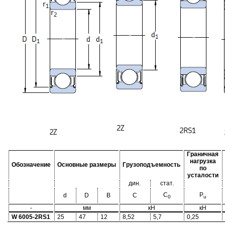
Граничная
нагрузка
Обозначение
Основные размеры
Грузоподъемность
по
усталости
дин.
стат.
C
P
d
D
B
C
0
u
-
мм
кН
кН
W 6005-2RS1
25
47
12
8,52
5,7
0,25