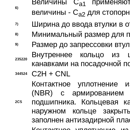
Величины C
применяют
a1
6)
величины - C
для стопорн
a2
Ширина до ввода втулки в 
7)
Минимальный размер для п
8)
Размер до запрессовки втул
9)
Внутреннее кольцо из 
235220
канавками на посадочной п
C2H + CNL
344524
Контактное уплотнение и
(NBR) с армированием 
подшипника. Кольцевая к
2CS
наружном кольце закрыт
заполнен антизадирной пла