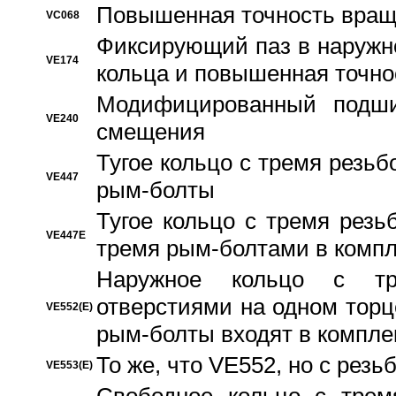
Повышенная точность вращ
VC068
Фиксирующий паз в наружн
VE174
кольца и повышенная точн
Модифицированный подши
VE240
смещения
Тугое кольцо с тремя резь
VE447
рым-болты
Тугое кольцо с тремя рез
VE447E
тремя рым-болтами в компл
Наружное кольцо с тр
отверстиями на одном торце
VE552(E)
рым-болты входят в компле
То же, что VE552, но с рез
VE553(E)