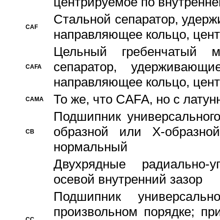
центрируемое по внутренне
Стальной сепаратор, удерж
CAF
направляющее кольцо, цент
Цельный гребенчатый м
сепаратор, удерживающ
CAFA
направляющее кольцо, цент
То же, что CAFA, но с лату
CAMA
Подшипник универсального
образной или Х-образно
CB
нормальный
Двухрядные радиально-
осевой внутренний зазор
Подшипник универсальн
произвольном порядке; пр
CC