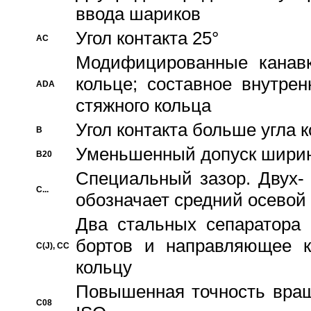
ввода шариков
Угол контакта 25°
AC
Модифицированные канавк
кольце; составное внутре
ADA
стяжного кольца
Угол контакта больше угла 
B
Уменьшенный допуск шири
B20
Специальный зазор. Двух-
C...
обозначает средний осевой
Два стальных сепаратора 
бортов и направляющее к
C(J), CC
кольцу
Повышенная точность враще
C08