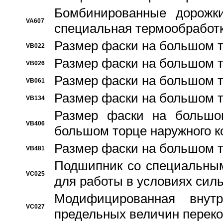
Бомбинированные дорожк
VA607
специальная термообработ
Размер фаски на большом т
VB022
Размер фаски на большом т
VB026
Размер фаски на большом т
VB061
Размер фаски на большом т
VB134
Размер фаски на большо
VB406
большом торце наружного к
Размер фаски на большом т
VB481
Подшипник со специальным
VC025
для работы в условиях сил
Модифицированная внут
VC027
предельных величин переко