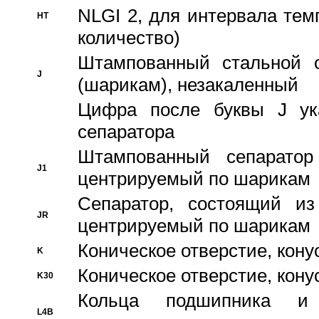
NLGI 2, для интервала темп
HT
количество)
Штампованный стальной с
J
(шарикам), незакаленный
Цифра после буквы J ука
сепаратора
Штампованный сепаратор
J1
центрируемый по шарикам
Сепаратор, состоящий из
JR
центрируемый по шарикам
Коническое отверстие, кону
K
Коническое отверстие, кону
K30
Кольца подшипника и
L4B