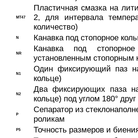
Пластичная смазка на лити
2, для интервала темпера
MT47
количество)
Канавка под стопорное кол
N
Канавка под стопорно
NR
установленным стопорным 
Один фиксирующий паз на
N1
кольце)
Два фиксирующих паза на
N2
кольце) под углом 180° друг 
Cепаратор из стеклонаполн
P
роликам
Точность размеров и биения
P5