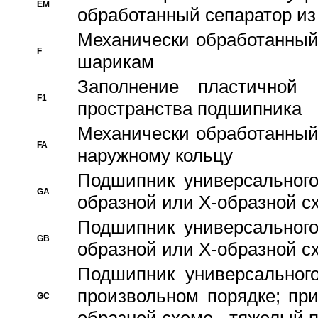
EM
обработанный сепаратор из
Механически обработанный
F
шарикам
Заполнение пластичной
F1
пространства подшипника
Механически обработанный
FA
наружному кольцу
Подшипник универсального
GA
образной или Х-образной сх
Подшипник универсального
GB
образной или Х-образной с
Подшипник универсального
произвольном порядке; пр
GC