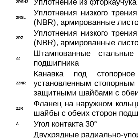
Уплотнение из фторкаучука
2RSH2
Уплотнения низкого трения
2RSL
(NBR), армированные листо
Уплотнения низкого трения
2RZ
(NBR), армированные листо
Штампованные стальные
2Z
подшипника
Канавка под стопорно
установленным стопорным
2ZNR
защитными шайбами с обеи
Фланец на наружном кольц
2ZR
шайбы с обеих сторон под
Угол контакта 30°
A
Двухрядные радиально-упо