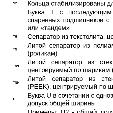
Кольца стабилизированы дл
S2
Буква T с последующим
спаренных подшипников с 
T
или «тандем»
Сепаратор из текстолита, 
TH
Литой сепаратор из полиа
TN
(роликам)
Литой сепаратор из стекл
TN9
центрируемый по шарикам 
Литой сепаратор из стек
TNH
(PEEK), центрируемый по 
Буква U в сочетании с одн
U.
допуск общей ширины
Примеры: U2 - общий допу