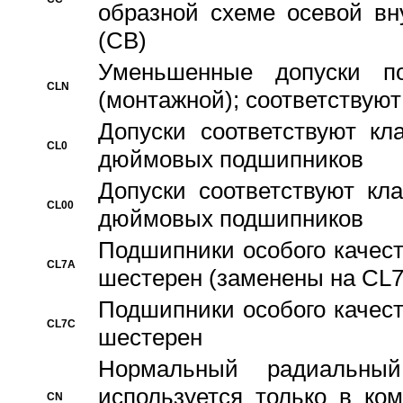
образной схеме осевой вн
(CB)
Уменьшенные допуски 
CLN
(монтажной); соответствуют
Допуски соответствуют кл
CL0
дюймовых подшипников
Допуски соответствуют кл
CL00
дюймовых подшипников
Подшипники особого качест
CL7A
шестерен (заменены на CL
Подшипники особого качест
CL7C
шестерен
Hормальный радиальный
используется только в ко
CN