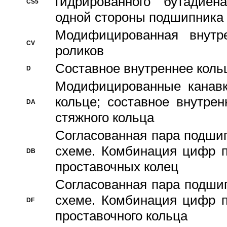
гидрированного бутадиен
CS5
одной стороны подшипника
Модифицированная внутре
CV
роликов
Составное внутреннее кольц
D
Модифицированные канавк
кольце; составное внутре
DA
стяжного кольца
Согласованная пара подши
схеме. Комбинация цифр п
DB
проставочных колец
Согласованная пара подши
схеме. Комбинация цифр п
DF
проставочного кольца