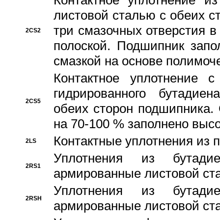
Контактное уплотнение и
листовой сталью с обеих с
три смазочных отверстия в
2CS2
полоской. Подшипник запо
смазкой на основе полимо
Контактное уплотнение 
гидрированного бутадиен
2CS5
обеих сторон подшипника.
на 70-100 % заполнено выс
Контактные уплотнения из 
2LS
Уплотнения из бутадие
2RS1
армированные листовой ста
Уплотнения из бутадие
2RSH
армированные листовой ста