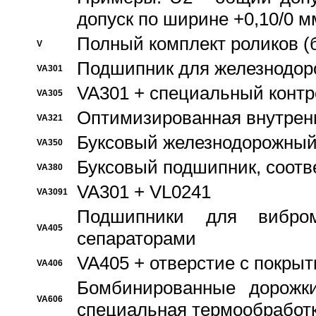
допуск по ширине +0,10/0 м
Полный комплект роликов (
V
Подшипник для железнодор
VA301
VA301 + специальный контр
VA305
Оптимизированная внутрен
VA321
Буксовый железнодорожный
VA350
Буксовый подшипник, соотв
VA380
VA301 + VL0241
VA3091
Подшипники для вибром
VA405
сепараторами
VA405 + отверстие с покры
VA406
Бомбинированные дорожк
VA606
специальная термообработ