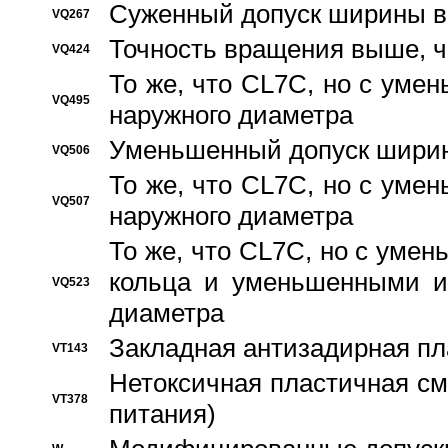
Суженный допуск ширины вн
VQ267
Точность вращения выше, 
VQ424
То же, что CL7C, но с ум
VQ495
наружного диаметра
Уменьшенный допуск ширин
VQ506
То же, что CL7C, но с ум
VQ507
наружного диаметра
То же, что CL7C, но с уме
кольца и уменьшенными и
VQ523
диаметра
Закладная антизадирная пл
VT143
Нетоксичная пластичная сма
VT378
питания)