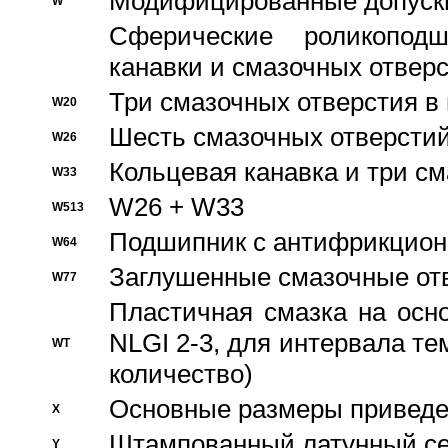
Модифицированные допуски
W
Сферические роликопод
канавки и смазочных отвер
Три смазочных отверстия в
W20
Шесть смазочных отверстий
W26
Кольцевая канавка и три с
W33
W26 + W33
W513
Подшипник с антифрикционн
W64
Заглушенные смазочные от
W77
Пластичная смазка на осн
NLGI 2-3, для интервала те
WT
количество)
Основные размеры приведен
X
Штампованный латунный се
Y