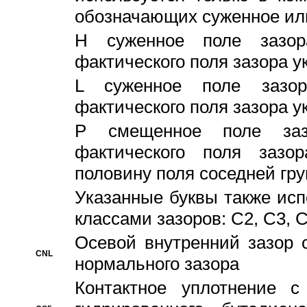
обозначающих суженное ил
H суженное поле зазора
фактического поля зазора у
L суженное поле зазор
фактического поля зазора у
P смещенное поле заз
фактического поля заз
половину поля соседней гр
Указанные буквы также ис
классами зазоров: С2, C3, 
Осевой внутренний зазор 
CNL
нормального зазора
Контактное уплотнение 