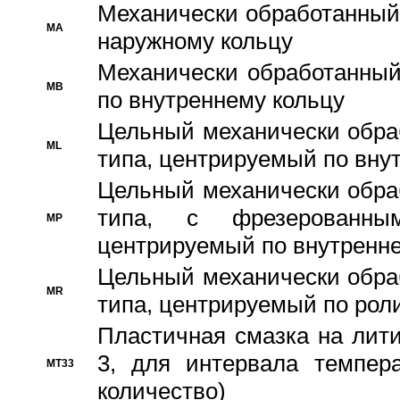
Механически обработанный
MA
наружному кольцу
Механически обработанный
MB
по внутреннему кольцу
Цельный механически обра
ML
типа, центрируемый по вну
Цельный механически обра
типа, с фрезерованны
MP
центрируемый по внутренне
Цельный механически обра
MR
типа, центрируемый по рол
Пластичная смазка на лити
3, для интервала темпера
MT33
количество)