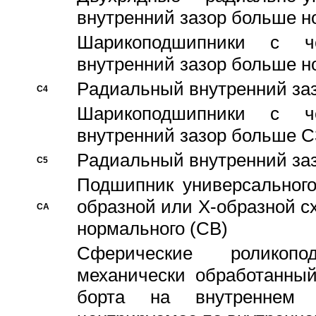
внутренний зазор больше н
Шарикоподшипники с че
внутренний зазор больше н
Pадиальный внутренний за
C4
Шарикоподшипники с че
внутренний зазор больше C
Pадиальный внутренний за
C5
Подшипник универсального
образной или Х-образной с
CA
нормального (CB)
Сферические роликопо
механически обработанный
борта на внутреннем 