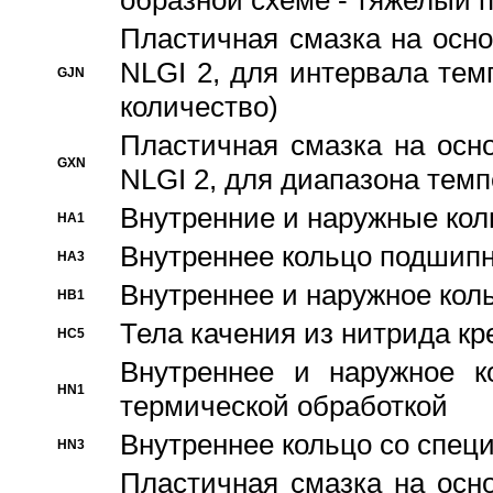
образной схеме - тяжелый 
Пластичная смазка на осно
NLGI 2, для интервала темп
GJN
количество)
Пластичная смазка на осн
GXN
NLGI 2, для диапазона темп
Внутренние и наружные кол
HA1
Bнутреннее кольцо подшипн
HA3
Bнутреннее и наружное коль
HB1
Тела качения из нитрида к
HC5
Bнутреннее и наружное к
HN1
термической обработкой
Внутреннее кольцо со спец
HN3
Пластичная смазка на осн