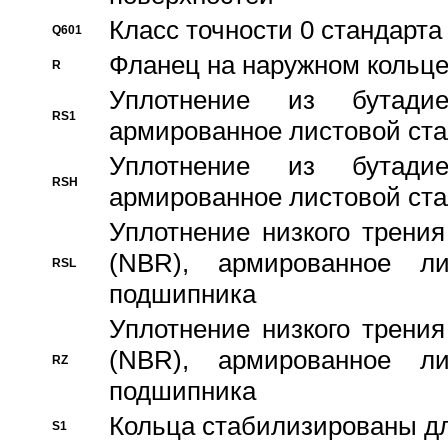
Класс точности 0 стандар
Q601
Фланец на наружном кольц
R
Уплотнение из бутадие
RS1
армированное листовой ста
Уплотнение из бутадие
RSH
армированное листовой ста
Уплотнение низкого трения
(NBR), армированное л
RSL
подшипника
Уплотнение низкого трения
(NBR), армированное л
RZ
подшипника
Кольца стабилизированы дл
S1