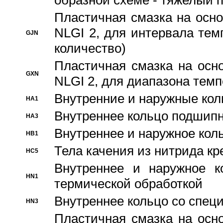
образной схеме - тяжелый 
Пластичная смазка на осно
NLGI 2, для интервала темп
GJN
количество)
Пластичная смазка на осн
GXN
NLGI 2, для диапазона темп
Внутренние и наружные кол
HA1
Bнутреннее кольцо подшипн
HA3
Bнутреннее и наружное коль
HB1
Тела качения из нитрида к
HC5
Bнутреннее и наружное к
HN1
термической обработкой
Внутреннее кольцо со спец
HN3
Пластичная смазка на осн