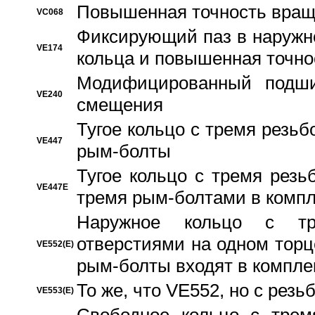
Повышенная точность вращ
VC068
Фиксирующий паз в наружн
VE174
кольца и повышенная точн
Модифицированный подши
VE240
смещения
Тугое кольцо с тремя резь
VE447
рым-болты
Тугое кольцо с тремя рез
VE447E
тремя рым-болтами в компл
Наружное кольцо с тр
отверстиями на одном торце
VE552(E)
рым-болты входят в компле
То же, что VE552, но с рез
VE553(E)