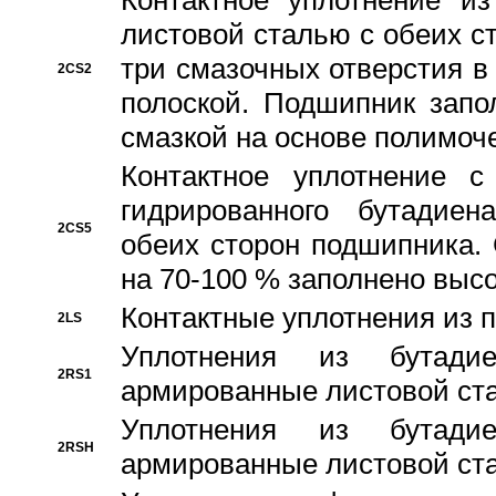
Контактное уплотнение и
листовой сталью с обеих с
три смазочных отверстия в
2CS2
полоской. Подшипник запо
смазкой на основе полимо
Контактное уплотнение 
гидрированного бутадиен
2CS5
обеих сторон подшипника.
на 70-100 % заполнено выс
Контактные уплотнения из 
2LS
Уплотнения из бутадие
2RS1
армированные листовой ста
Уплотнения из бутадие
2RSH
армированные листовой ста