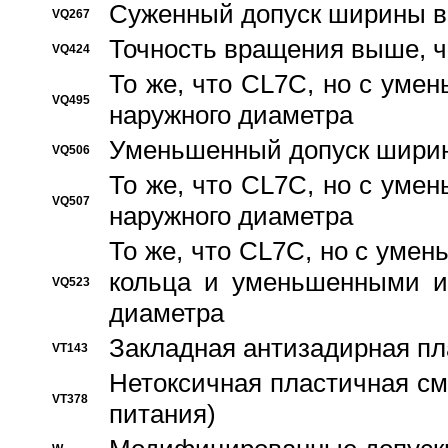
Суженный допуск ширины вн
VQ267
Точность вращения выше, 
VQ424
То же, что CL7C, но с ум
VQ495
наружного диаметра
Уменьшенный допуск ширин
VQ506
То же, что CL7C, но с ум
VQ507
наружного диаметра
То же, что CL7C, но с уме
кольца и уменьшенными и
VQ523
диаметра
Закладная антизадирная пл
VT143
Нетоксичная пластичная сма
VT378
питания)