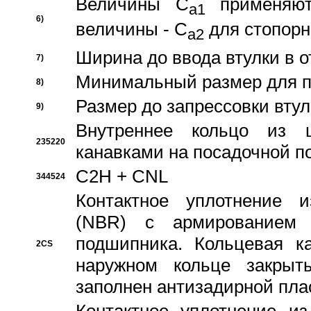
Величины C
применяют
a1
6)
величины - C
для стопорн
a2
Ширина до ввода втулки в 
7)
Минимальный размер для п
8)
Размер до запрессовки втул
9)
Внутреннее кольцо из 
235220
канавками на посадочной п
C2H + CNL
344524
Контактное уплотнение и
(NBR) с армированием 
подшипника. Кольцевая к
2CS
наружном кольце закрыт
заполнен антизадирной пла