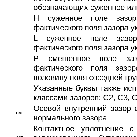
обозначающих суженное ил
H суженное поле зазора
фактического поля зазора у
L суженное поле зазор
фактического поля зазора у
P смещенное поле заз
фактического поля заз
половину поля соседней гр
Указанные буквы также ис
классами зазоров: С2, C3, 
Осевой внутренний зазор 
CNL
нормального зазора
Контактное уплотнение 