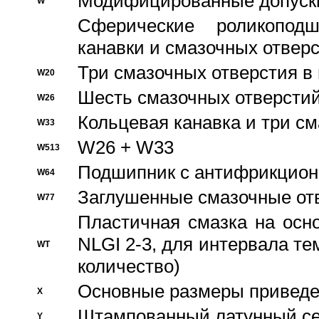
Модифицированные допуски
W
Сферические роликопод
канавки и смазочных отвер
Три смазочных отверстия в
W20
Шесть смазочных отверстий
W26
Кольцевая канавка и три с
W33
W26 + W33
W513
Подшипник с антифрикционн
W64
Заглушенные смазочные от
W77
Пластичная смазка на осн
NLGI 2-3, для интервала те
WT
количество)
Основные размеры приведен
X
Штампованный латунный се
Y