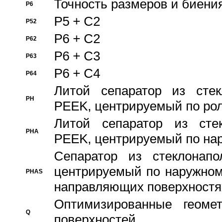
Точность размеров и биения
P6
P5 + C2
P52
P6 + C2
P62
P6 + C3
P63
P6 + C4
P64
Литой сепаратор из стек
PH
PEEK, центрируемый по ро
Литой сепаратор из стек
PHA
PEEK, центрируемый по на
Сепаратор из стеклонапо
центрируемый по наружном
PHAS
направляющих поверхностя
Оптимизированные геомет
Q
поверхностей