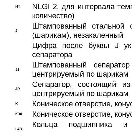
NLGI 2, для интервала темп
HT
количество)
Штампованный стальной с
J
(шарикам), незакаленный
Цифра после буквы J ука
сепаратора
Штампованный сепаратор
J1
центрируемый по шарикам
Сепаратор, состоящий из
JR
центрируемый по шарикам
Коническое отверстие, кону
K
Коническое отверстие, кону
K30
Кольца подшипника и
L4B