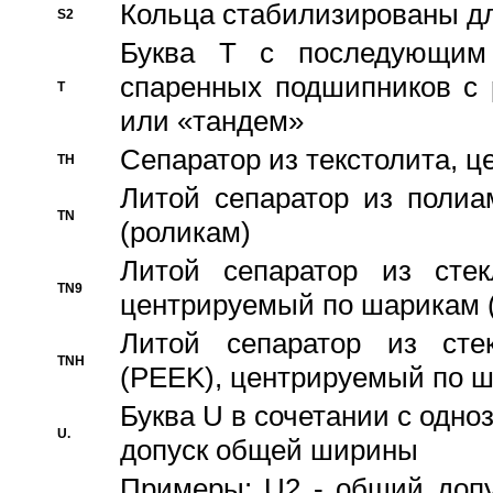
Кольца стабилизированы дл
S2
Буква T с последующим
спаренных подшипников с 
T
или «тандем»
Сепаратор из текстолита, 
TH
Литой сепаратор из полиа
TN
(роликам)
Литой сепаратор из стекл
TN9
центрируемый по шарикам 
Литой сепаратор из стек
TNH
(PEEK), центрируемый по 
Буква U в сочетании с одн
U.
допуск общей ширины
Примеры: U2 - общий допу