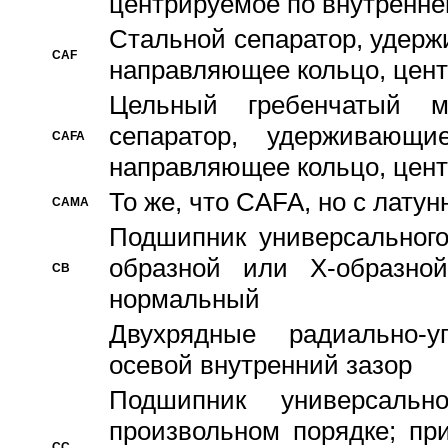
центрируемое по внутренне
Стальной сепаратор, удерж
CAF
направляющее кольцо, цент
Цельный гребенчатый м
сепаратор, удерживающ
CAFA
направляющее кольцо, цент
То же, что CAFA, но с лату
CAMA
Подшипник универсального
образной или Х-образно
CB
нормальный
Двухрядные радиально-
осевой внутренний зазор
Подшипник универсальн
произвольном порядке; пр
CC