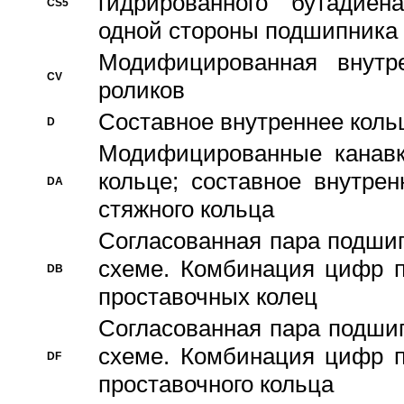
гидрированного бутадиен
CS5
одной стороны подшипника
Модифицированная внутре
CV
роликов
Составное внутреннее кольц
D
Модифицированные канавк
кольце; составное внутре
DA
стяжного кольца
Согласованная пара подши
схеме. Комбинация цифр п
DB
проставочных колец
Согласованная пара подши
схеме. Комбинация цифр п
DF
проставочного кольца