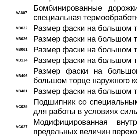
Бомбинированные дорожк
VA607
специальная термообработ
Размер фаски на большом т
VB022
Размер фаски на большом т
VB026
Размер фаски на большом т
VB061
Размер фаски на большом т
VB134
Размер фаски на большо
VB406
большом торце наружного к
Размер фаски на большом т
VB481
Подшипник со специальным
VC025
для работы в условиях сил
Модифицированная внут
VC027
предельных величин переко