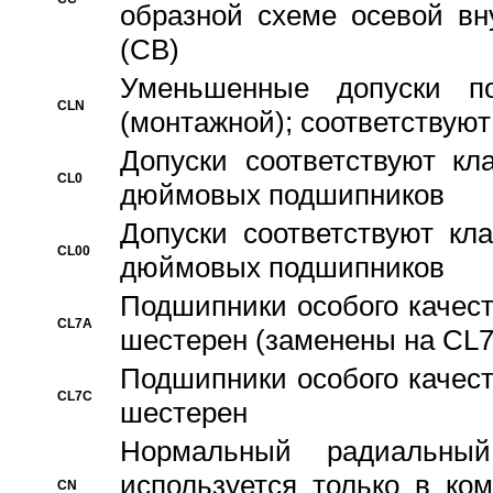
образной схеме осевой вн
(CB)
Уменьшенные допуски 
CLN
(монтажной); соответствуют
Допуски соответствуют кл
CL0
дюймовых подшипников
Допуски соответствуют кл
CL00
дюймовых подшипников
Подшипники особого качест
CL7A
шестерен (заменены на CL
Подшипники особого качест
CL7C
шестерен
Hормальный радиальный
используется только в ко
CN