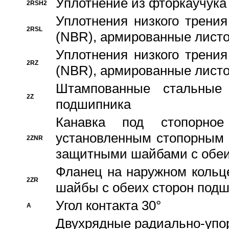
Уплотнение из фторкаучука
2RSH2
Уплотнения низкого трения
2RSL
(NBR), армированные листо
Уплотнения низкого трения
2RZ
(NBR), армированные листо
Штампованные стальные
2Z
подшипника
Канавка под стопорно
установленным стопорным
2ZNR
защитными шайбами с обеи
Фланец на наружном кольц
2ZR
шайбы с обеих сторон под
Угол контакта 30°
A
Двухрядные радиально-упо