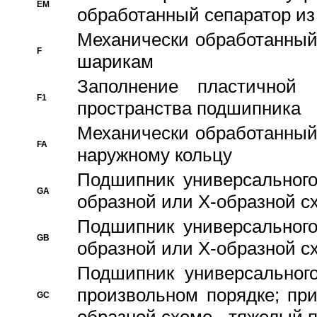
EM
обработанный сепаратор из
Механически обработанный
F
шарикам
Заполнение пластичной
F1
пространства подшипника
Механически обработанный
FA
наружному кольцу
Подшипник универсального
GA
образной или Х-образной сх
Подшипник универсального
GB
образной или Х-образной с
Подшипник универсального
произвольном порядке; пр
GC