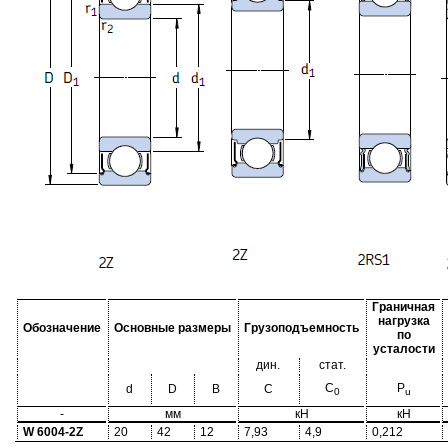
Граничная
нагрузка
Обозначение
Основные размеры
Грузоподъемность
по
усталости
дин.
стат.
C
P
d
D
B
C
0
u
-
мм
кН
кН
W 6004-2Z
20
42
12
7,93
4,9
0,212