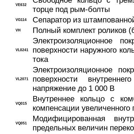
Свободное кольцо с трем
VE632
торце под рым-болты
Сепаратор из штампованной
VG114
Полный комплект роликов (
VH
Электроизоляционное по
поверхности наружного коль
VL0241
тока
Электроизоляционное пок
поверхности внутреннег
VL2071
напряжение до 1 000 В
Bнутреннее кольцо с ком
VQ015
компенсации увеличенного 
Модифицированная внут
VQ051
предельных величин переко