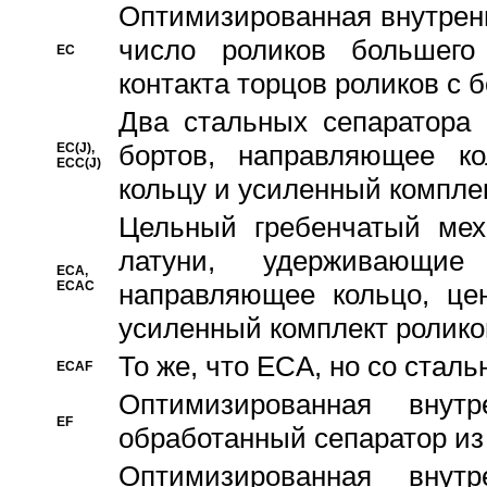
Oптимизированная внутренн
число роликов большего
EC
контакта торцов роликов с 
Два стальных сепаратора 
бортов, направляющее ко
EC(J),
ECC(J)
кольцу и усиленный компле
Цельный гребенчатый мех
латуни, удерживающи
ECA,
ECAC
направляющее кольцо, цен
усиленный комплект ролико
То же, что ECA, но со стал
ECAF
Оптимизированная внут
EF
обработанный сепаратор из
Оптимизированная внут