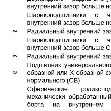
внутренний зазор больше н
Шарикоподшипники с че
внутренний зазор больше н
Pадиальный внутренний за
C4
Шарикоподшипники с че
внутренний зазор больше C
Pадиальный внутренний за
C5
Подшипник универсального
образной или Х-образной с
CA
нормального (CB)
Сферические роликопо
механически обработанный
борта на внутреннем 