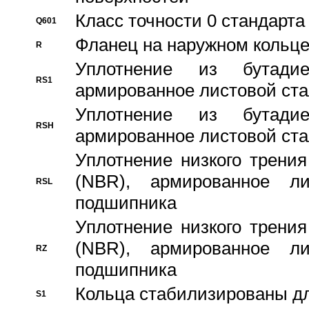
Класс точности 0 стандар
Q601
Фланец на наружном кольц
R
Уплотнение из бутадие
RS1
армированное листовой ста
Уплотнение из бутадие
RSH
армированное листовой ста
Уплотнение низкого трения
(NBR), армированное л
RSL
подшипника
Уплотнение низкого трения
(NBR), армированное л
RZ
подшипника
Кольца стабилизированы дл
S1