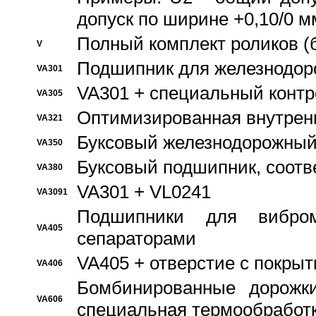
допуск по ширине +0,10/0 м
Полный комплект роликов (
V
Подшипник для железнодор
VA301
VA301 + специальный контр
VA305
Оптимизированная внутрен
VA321
Буксовый железнодорожный
VA350
Буксовый подшипник, соотв
VA380
VA301 + VL0241
VA3091
Подшипники для вибром
VA405
сепараторами
VA405 + отверстие с покры
VA406
Бомбинированные дорожк
VA606
специальная термообработ