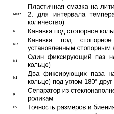
Пластичная смазка на лити
2, для интервала темпера
MT47
количество)
Канавка под стопорное кол
N
Канавка под стопорно
NR
установленным стопорным 
Один фиксирующий паз на
N1
кольце)
Два фиксирующих паза на
N2
кольце) под углом 180° друг 
Cепаратор из стеклонаполн
P
роликам
Точность размеров и биения
P5