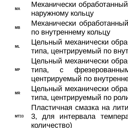
Механически обработанный
MA
наружному кольцу
Механически обработанный
MB
по внутреннему кольцу
Цельный механически обра
ML
типа, центрируемый по вну
Цельный механически обра
типа, с фрезерованны
MP
центрируемый по внутренне
Цельный механически обра
MR
типа, центрируемый по рол
Пластичная смазка на лити
3, для интервала темпера
MT33
количество)