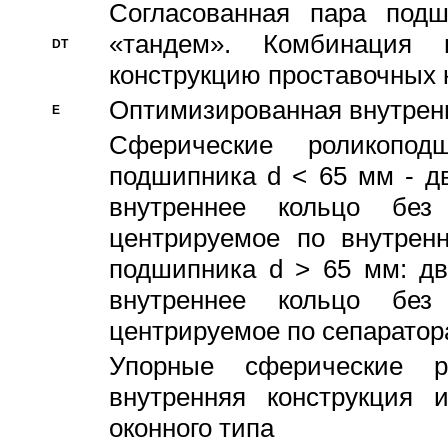
Согласованная пара под
«тандем». Комбинация
DT
конструкцию проставочных 
Оптимизированная внутрен
E
Сферические роликопод
подшипника d < 65 мм - дв
внутреннее кольцо без
центрируемое по внутренн
подшипника d > 65 мм: дв
внутреннее кольцо без
центрируемое по сепарато
Упорные сферические ро
внутренняя конструкция 
оконного типа