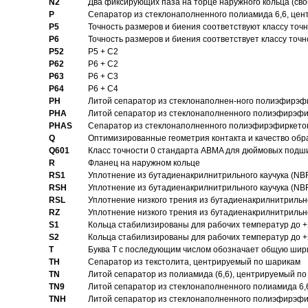
N2
Два фиксирующих паза на торце наружного кольца (своб
P
Cепаратор из стеклонаполненного полиамида 6,6, цен
P5
Точность размеров и биения соответствуют классу точн
P6
Точность размеров и биения соответствует классу точн
P52
P5 + C2
P62
P6 + C2
P63
P6 + C3
P64
P6 + C4
PH
Литой сепаратор из стеклонаполнен-ного полиэфирэф
PHA
Литой сепаратор из стеклонаполненного полиэфирэфи
PHAS
Сепаратор из стеклонаполненного полиэфирэфиркетон
Q
Оптимизированные геометрия контакта и качество обр
Q601
Класс точности 0 стандарта ABMA для дюймовых подш
R
Фланец на наружном кольце
RS1
Уплотнение из бутадиенакрилнитрильного каучука (NB
RSH
Уплотнение из бутадиенакрилнитрильного каучука (NB
RSL
Уплотнение низкого трения из бутадиенакрилнитрильно
RZ
Уплотнение низкого трения из бутадиенакрилнитрильно
S1
Кольца стабилизированы для рабочих температур до +
S2
Кольца стабилизированы для рабочих температур до +
T
Буква T с последующим числом обозначает общую шир
TH
Сепаратор из текстолита, центрируемый по шарикам
TN
Литой сепаратор из полиамида (6,6), центрируемый по
TN9
Литой сепаратор из стеклонаполненного полиамида 6,6
TNH
Литой сепаратор из стеклонаполненного полиэфирэфи