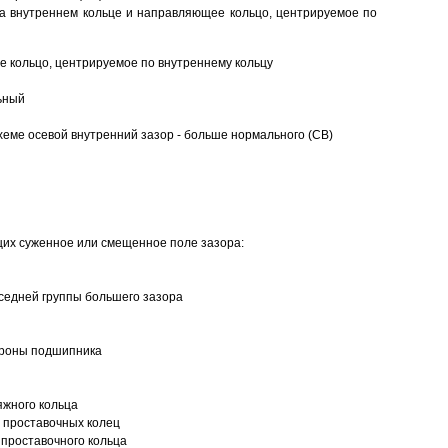
а внутреннем кольце и направляющее кольцо, центрируемое по
 кольцо, центрируемое по внутреннему кольцу
ьный
еме осевой внутренний зазор - больше нормального (CB)
щих суженное или смещенное поле зазора:
седней группы большего зазора
ороны подшипника
яжного кольца
 проставочных колец
проставочного кольца