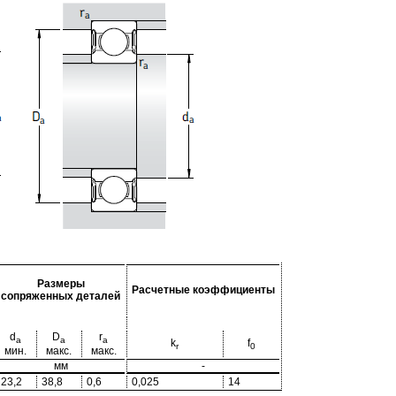
Размеры
Расчетные коэффициенты
сопряженных деталей
d
D
r
a
a
a
k
f
r
0
мин.
макс.
макс.
мм
-
23,2
38,8
0,6
0,025
14