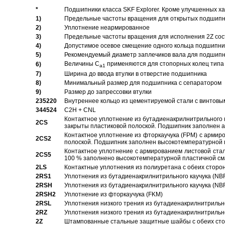
*
Подшипники класса SKF Explorer. Кроме улучшенных х
1)
Предельные частоты вращения для открытых подшипник
2)
Уплотнение неармированное
3)
Предельные частоты вращения для исполнения 2Z сос
4)
Допустимое осевое смещение одного кольца подшипник
5)
Рекомендуемый диаметр заплечиков вала для подшипни
Величины C
применяются для стопорных колец типа 
6)
a1
7)
Ширина до ввода втулки в отверстие подшипника
8)
Минимальный размер для подшипника с сепаратором
9)
Размер до запрессовки втулки
235220
Внутреннее кольцо из цементируемой стали с винтовы
344524
C2H + CNL
Контактное уплотнение из бутадиенакрилнитрильного к
2CS
закрыты пластиковой полоской. Подшипник заполнен 
Контактное уплотнение из фторкаучука (FPM) с армир
2CS2
полоской. Подшипник заполнен высокотемпературной 
Контактное уплотнение с армированием листовой стал
2CS5
100 % заполнено высокотемпературной пластичной см
2LS
Контактные уплотнения из полиуретана с обеих сторо
2RS1
Уплотнения из бутадиенакрилнитрильного каучука (NB
2RSH
Уплотнения из бутадиенакрилнитрильного каучука (NB
2RSH2
Уплотнение из фторкаучука (FKM)
2RSL
Уплотнения низкого трения из бутадиенакрилнитрильн
2RZ
Уплотнения низкого трения из бутадиенакрилнитрильн
2Z
Штампованные стальные защитные шайбы с обеих ст