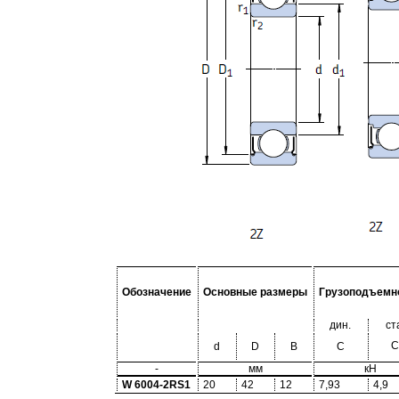
Обозначение
Основные размеры
Грузоподъемн
дин.
ст
C
d
D
B
C
-
мм
кН
W 6004-2RS1
20
42
12
7,93
4,9