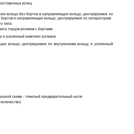
роставочных колец
нее кольцо без бортов и направляющее кольцо, центрируемое по
ез бортов и направляющее кольцо, центрируемое по сепараторам
о типа
кта торцов роликов с бортами
у и усиленный комплект роликов
ее кольцо, центрируемое по внутреннему кольцу, и усиленный
разной схеме - тяжелый предварительный натяг
 количество)