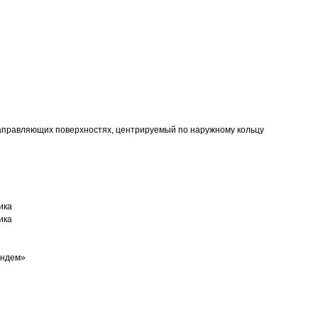
аправляющих поверхностях, центрируемый по наружному кольцу
ика
ика
андем»