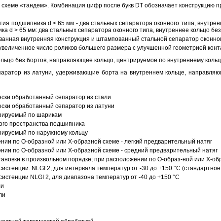
схеме «тандем». Комбинация цифр после букв DT обозначает конструкцию п
ия подшипника d < 65 мм - два стальных сепаратора оконного типа, внутрен
ка d > 65 мм: два стальных сепаратора оконного типа, внутреннее кольцо б
анная внутренняя конструкция и штампованный стальной сепаратор оконног
увеличенное число роликов большего размера с улучшенной геометрией конта
ольцо без бортов, направляющее кольцо, центрируемое по внутреннему кольц
аратор из латуни, удерживающие борта на внутреннем кольце, направляющ
ески обработанный сепаратор из стали
ески обработанный сепаратор из латуни
трируемый по шарикам
ого пространства подшипника
рируемый по наружному кольцу
ии по О-образной или Х-образной схеме - легкий предварительный натяг
ии по О-образной или Х-образной схеме - средний предварительный натяг
ановки в произвольном порядке; при расположении по О-образ-ной или Х-об
истенции. NLGI 2, для интервала температур от -30 до +150 °C (стандартное
истенции NLGI 2, для диапазона температур от -40 до +150 °C
ли
ли