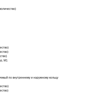
количество)
ество)
ество)
ство)
р, M1
емый по внутреннему и наружному кольцу
ество)
ество)