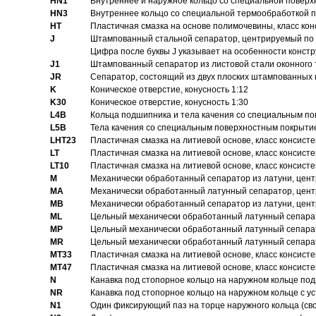
HN1
Bнутреннее и наружное кольцо со специальной поверх
HN3
Внутреннее кольцо со специальной термообработкой 
HT
Пластичная смазка на основе полимочевины, класс конс
J
Штампованный стальной сепаратор, центрируемый по 
Цифра после буквы J указывает на особенности конст
J1
Штампованный сепаратор из листовой стали оконного
JR
Сепаратор, состоящий из двух плоских штампованных
K
Коническое отверстие, конусность 1:12
K30
Коническое отверстие, конусность 1:30
L4B
Кольца подшипника и тела качения со специальным п
L5B
Тела качения со специальным поверхностным покрыти
LHT23
Пластичная смазка на литиевой основе, класс консисте
LT
Пластичная смазка на литиевой основе, класс консисте
LT10
Пластичная смазка на литиевой основе, класс консисте
M
Механически обработанный сепаратор из латуни, цент
MA
Механически обработанный латунный сепаратор, цент
MB
Механически обработанный сепаратор из латуни, цент
ML
Цельный механически обработанный латунный сепарат
MP
Цельный механически обработанный латунный сепарат
MR
Цельный механически обработанный латунный сепарат
MT33
Пластичная смазка на литиевой основе, класс консисте
MT47
Пластичная смазка на литиевой основе, класс консисте
N
Канавка под стопорное кольцо на наружном кольце по
NR
Канавка под стопорное кольцо на наружном кольце с 
N1
Один фиксирующий паз на торце наружного кольца (св