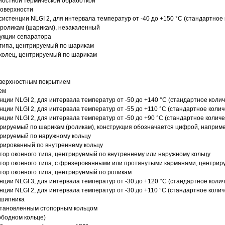
ностной термической обработкой
поверхности
истенции NLGI 2, для интервала температур от -40 до +150 °C (стандартное 
роликам (шарикам), незакаленный
рукции сепаратора
 типа, центрируемый по шарикам
 колец, центрируемый по шарикам
оверхностным покрытием
ем
нции NLGI 2, для интервала температур от -50 до +140 °C (стандартное колич
нции NLGI 2, для интервала температур от -55 до +110 °C (стандартное колич
нции NLGI 2, для интервала температур от -50 до +90 °C (стандартное количе
рируемый по шарикам (роликам), конструкция обозначается цифрой, наприме
рируемый по наружному кольцу
рированный по внутреннему кольцу
ор оконного типа, центрируемый по внутреннему или наружному кольцу
ор оконного типа, с фрезерованными или протянутыми карманами, центриру
ор оконного типа, центрируемый по роликам
нции NLGI 3, для интервала температур от -30 до +120 °C (стандартное колич
нции NLGI 2, для интервала температур от -30 до +110 °C (стандартное колич
дшипника
установленным стопорным кольцом
ободном кольце)