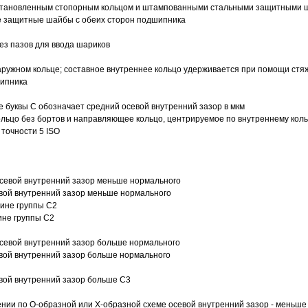
 установленным стопорным кольцом и штампованными стальными защитными 
е защитные шайбы с обеих сторон подшипника
з пазов для ввода шариков
ружном кольце; составное внутреннее кольцо удерживается при помощи стяж
шипника
е буквы С обозначает средний осевой внутренний зазор в мкм
ольцо без бортов и направляющее кольцо, центрируемое по внутреннему кол
точности 5 ISO
севой внутренний зазор меньше нормального
вой внутренний зазор меньше нормального
вине группы C2
ине группы C2
евой внутренний зазор больше нормального
вой внутренний зазор больше нормального
вой внутренний зазор больше C3
ии по О-образной или Х-образной схеме осевой внутренний зазор - меньше