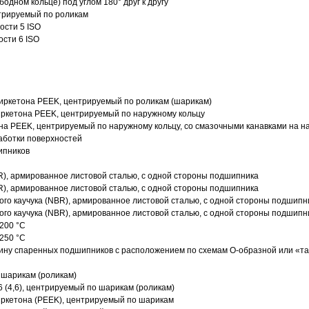
одном кольце) под углом 180° друг к другу
трируемый по роликам
ости 5 ISO
ости 6 ISO
иркетона PEEK, центрируемый по роликам (шарикам)
ркетона PEEK, центрируемый по наружному кольцу
а PEEK, центрируемый по наружному кольцу, со смазочными канавками на н
аботки поверхностей
ипников
R), армированное листовой сталью, с одной стороны подшипника
R), армированное листовой сталью, с одной стороны подшипника
го каучука (NBR), армированное листовой сталью, с одной стороны подшипн
го каучука (NBR), армированное листовой сталью, с одной стороны подшипн
200 °C
250 °C
ину спаренных подшипников с расположением по схемам О-образной или «т
 шарикам (роликам)
 (4,6), центрируемый по шарикам (роликам)
ркетона (PEEK), центрируемый по шарикам