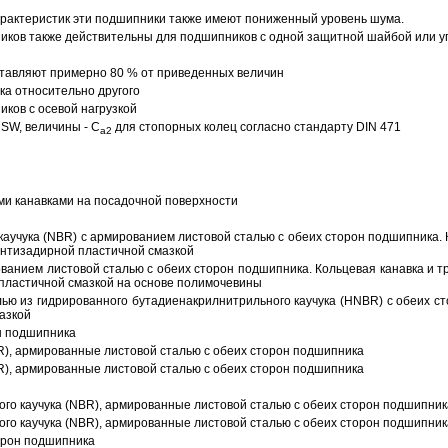
арактеристик эти подшипники также имеют пониженный уровень шума.
ов также действительны для подшипников с одной защитной шайбой или упл
тавляют примерно 80 % от приведенных величин
а относительно другого
ков с осевой нагрузкой
SW, величины - C
для стопорных колец согласно стандарту DIN 471
a2
ми канавками на посадочной поверхности
аучука (NBR) с армированием листовой сталью с обеих сторон подшипника. 
антизадирной пластичной смазкой
ованием листовой сталью с обеих сторон подшипника. Кольцевая канавка и т
пластичной смазкой на основе полимочевины
ью из гидрированного бутадиенакрилнитрильного каучука (HNBR) с обеих с
азкой
н подшипника
R), армированные листовой сталью с обеих сторон подшипника
R), армированные листовой сталью с обеих сторон подшипника
ого каучука (NBR), армированные листовой сталью с обеих сторон подшипник
ого каучука (NBR), армированные листовой сталью с обеих сторон подшипник
орон подшипника