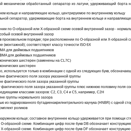
й механически обработанный сепаратор из латуни, удерживающий борта н
ем кольце и направляющее кольцо, центрируемое по внутреннему кольцу
ьной сепаратор, удерживающие борта на внутреннем кольце и направляющее
ии по О-образной или Х-образной схеме осевой внутренний зазор - нормал
собый осевой внутренний зазор
в произвольном порядке; при расположении по О-образной или Х-образной сх
 (монтажной); соответствуют классу точности ISO 6X
АВМА для дюймовых подшипников
 ABMA для дюймовых подшипников
 конических шестерен (заменены на CL7C)
 конических шестерен
о, используется только в комбинации с одной из следующих букв, обозначаю
ине фактического поля зазора указанной группы
не фактического поля зазора указанной группы
 фактического поля зазора указанной группы плюс нижнюю половину поля со
ледующими классами зазоров: С2, C3, С4 и С5, например, С2Н
ине группы нормального зазора
ью из гидрированного бутадиенакрилнитрильного каучука (HNBR) с одной ст
омплект роликов
аружном кольце; составное внутреннее кольцо удерживается при помощи ст
О-образной схеме. Комбинация цифр после букв DB обозначает конструкцию
Х-образной схеме. Комбинация цифр после букв DF обозначает конструкцию 