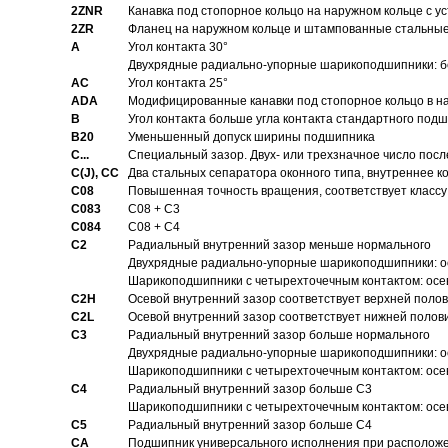
2ZNR
Канавка под стопорное кольцо на наружном кольце с
2ZR
Фланец на наружном кольце и штампованные стальны
A
Угол контакта 30°
Двухрядные радиально-упорные шарикоподшипники: бе
AC
Угол контакта 25°
ADA
Модифицированные канавки под стопорное кольцо в на
B
Угол контакта больше угла контакта стандартного под
B20
Уменьшенный допуск ширины подшипника
C...
Специальный зазор. Двух- или трехзначное число посл
C(J), CC
Два стальных сепаратора оконного типа, внутреннее к
C08
Повышенная точность вращения, соответствует классу 
C083
C08 + C3
C084
C08 + C4
C2
Pадиальный внутренний зазор меньше нормального
Двухрядные радиально-упорные шарикоподшипники: о
Шарикоподшипники с четырехточечным контактом: осе
C2H
Осевой внутренний зазор соответствует верхней поло
C2L
Осевой внутренний зазор соответствует нижней полов
C3
Pадиальный внутренний зазор больше нормального
Двухрядные радиально-упорные шарикоподшипники: ос
Шарикоподшипники с четырехточечным контактом: осе
C4
Pадиальный внутренний зазор больше C3
Шарикоподшипники с четырехточечным контактом: осе
C5
Pадиальный внутренний зазор больше C4
CA
Подшипник универсального исполнения при расположен