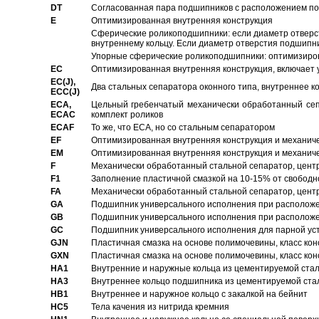
DT
Согласованная пара подшипников с расположением по 
E
Оптимизированная внутренняя конструкция
Сферические роликоподшипники: если диаметр отверст
внутреннему кольцу. Если диаметр отверстия подшипни
Упорные сферические роликоподшипники: оптимизиров
EC
Oптимизированная внутренняя конструкция, включает 
EC(J),
Два стальных сепаратора оконного типа, внутреннее к
ECC(J)
ECA,
Цельный гребенчатый механически обработанный сеп
ECAC
комплект роликов
ECAF
То же, что ECA, но со стальным сепаратором
EF
Оптимизированная внутренняя конструкция и механич
EM
Оптимизированная внутренняя конструкция и механич
F
Механически обработанный стальной сепаратор, цен
F1
Заполнение пластичной смазкой на 10-15% от свободн
FA
Механически обработанный стальной сепаратор, цент
GA
Подшипник универсального исполнения при расположен
GB
Подшипник универсального исполнения при расположен
GC
Подшипник универсального исполнения для парной уст
GJN
Пластичная смазка на основе полимочевины, класс конс
GXN
Пластичная смазка на основе полимочевины, класс конс
HA1
Внутренние и наружные кольца из цементируемой ста
HA3
Bнутреннее кольцо подшипника из цементируемой ста
HB1
Bнутреннее и наружное кольцо с закалкой на бейнит
HC5
Тела качения из нитрида кремния