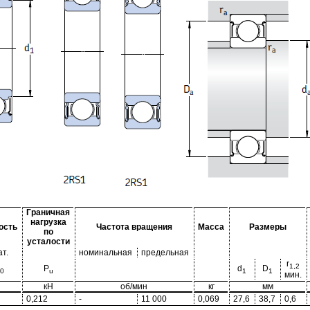
Граничная
нагрузка
ость
Частота вращения
Масса
Размеры
по
усталости
ат.
номинальная
предельная
r
1,2
P
d
D
0
u
1
1
мин.
кН
об/мин
кг
мм
0,212
-
11 000
0,069
27,6
38,7
0,6