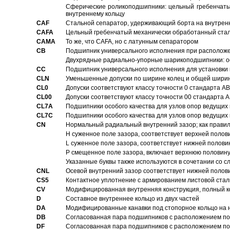
Сферические роликоподшипники: цельный гребенчаты
внутреннему кольцу
CAF
Стальной сепаратор, удерживающий борта на внутренн
CAFA
Цельный гребенчатый механически обработанный стал
CAMA
То же, что CAFA, но с латунным сепаратором
CB
Подшипник универсального исполнения при расположен
Двухрядные радиально-упорные шарикоподшипники: о
CC
Подшипник универсального исполнения для установки 
CLN
Уменьшенные допуски по ширине колец и общей ширине
CL0
Допуски соответствуют классу точности 0 стандарта 
CL00
Допуски соответствуют классу точности 00 стандарта
CL7A
Подшипники особого качества для узлов опор ведущих
CL7C
Подшипники особого качества для узлов опор ведущих
CN
Hормальный радиальный внутренний зазор; как правил
H суженное поле зазора, соответствует верхней полов
L суженное поле зазора, соответствует нижней полови
P смещенное поле зазора, включает верхнюю половину
Указанные буквы также используются в сочетании со с
CNL
Осевой внутренний зазор соответствует нижней полов
CS5
Контактное уплотнение с армированием листовой стал
CV
Модифицированная внутренняя конструкция, полный к
D
Составное внутреннее кольцо из двух частей
DA
Модифицированные канавки под стопорное кольцо на н
DB
Согласованная пара подшипников с расположением по 
DF
Согласованная пара подшипников с расположением по 