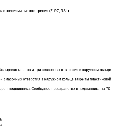
отнениями низкого трения (Z, RZ, RSL)
Кольцевая канавка и три смазочных отверстия в наружном кольце
ри смазочных отверстия в наружном кольце закрыты пластиковой
торон подшипника. Свободное пространство в подшипнике на 70-
а
а