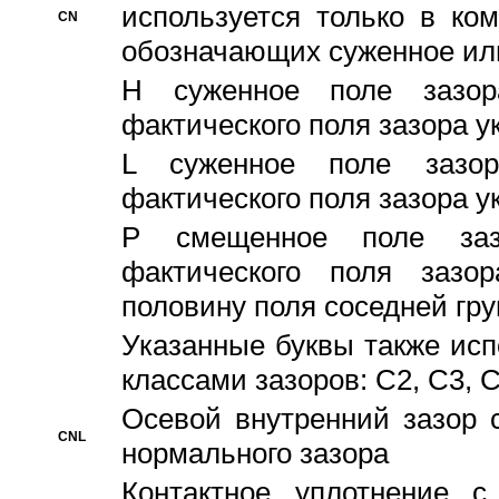
используется только в ко
CN
обозначающих суженное ил
H суженное поле зазора
фактического поля зазора у
L суженное поле зазор
фактического поля зазора у
P смещенное поле заз
фактического поля заз
половину поля соседней гр
Указанные буквы также ис
классами зазоров: С2, C3, 
Осевой внутренний зазор 
CNL
нормального зазора
Контактное уплотнение 