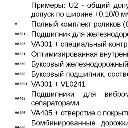
Примеры: U2 - общий допу
допуск по ширине +0,10/0 м
Полный комплект роликов (
V
Подшипник для железнодор
VA301
VA301 + специальный контр
VA305
Оптимизированная внутрен
VA321
Буксовый железнодорожный
VA350
Буксовый подшипник, соотв
VA380
VA301 + VL0241
VA3091
Подшипники для вибром
VA405
сепараторами
VA405 + отверстие с покры
VA406
Бомбинированные дорожк
VA606