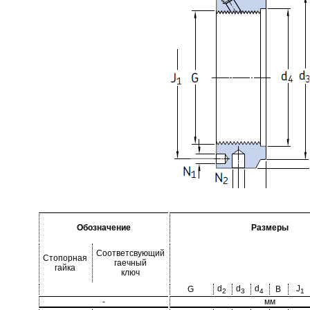
Обозначение
Размеры
Соответсвующий
Стопорная
гаечный
гайка
ключ
d
d
d
J
G
B
2
3
4
1
-
мм