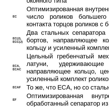
оконного типа
Oптимизированная внутренн
число роликов большего
EC
контакта торцов роликов с 
Два стальных сепаратора 
бортов, направляющее ко
EC(J),
ECC(J)
кольцу и усиленный компле
Цельный гребенчатый мех
латуни, удерживающи
ECA,
ECAC
направляющее кольцо, цен
усиленный комплект ролико
То же, что ECA, но со стал
ECAF
Оптимизированная внут
EF
обработанный сепаратор из