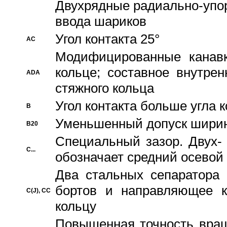
Двухрядные радиально-упо
ввода шариков
Угол контакта 25°
AC
Модифицированные канавк
кольце; составное внутре
ADA
стяжного кольца
Угол контакта больше угла 
B
Уменьшенный допуск шири
B20
Специальный зазор. Двух-
C...
обозначает средний осевой
Два стальных сепаратора 
бортов и направляющее к
C(J), CC
кольцу
Повышенная точность враще