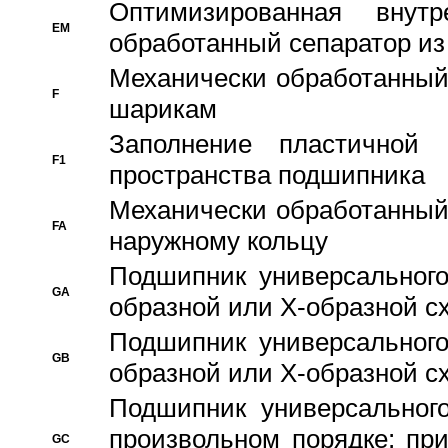
Оптимизированная внут
EM
обработанный сепаратор из
Механически обработанный
F
шарикам
Заполнение пластичной
F1
пространства подшипника
Механически обработанный
FA
наружному кольцу
Подшипник универсального
GA
образной или Х-образной сх
Подшипник универсального
GB
образной или Х-образной с
Подшипник универсального
произвольном порядке; пр
GC