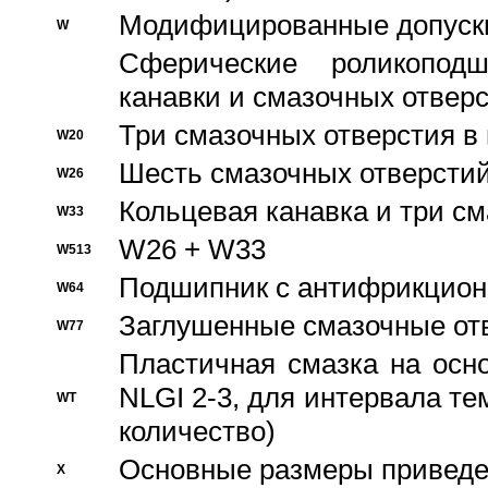
Модифицированные допуски
W
Сферические роликопод
канавки и смазочных отвер
Три смазочных отверстия в
W20
Шесть смазочных отверстий
W26
Кольцевая канавка и три с
W33
W26 + W33
W513
Подшипник с антифрикционн
W64
Заглушенные смазочные от
W77
Пластичная смазка на осн
NLGI 2-3, для интервала те
WT
количество)
Основные размеры приведен
X