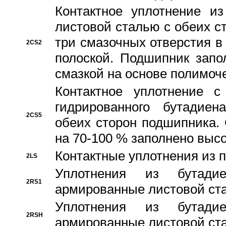
Контактное уплотнение и
листовой сталью с обеих с
три смазочных отверстия в
2CS2
полоской. Подшипник запо
смазкой на основе полимо
Контактное уплотнение 
гидрированного бутадиен
2CS5
обеих сторон подшипника.
на 70-100 % заполнено выс
Контактные уплотнения из 
2LS
Уплотнения из бутадие
2RS1
армированные листовой ста
Уплотнения из бутадие
2RSH
армированные листовой ста