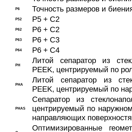
Точность размеров и биения
P6
P5 + C2
P52
P6 + C2
P62
P6 + C3
P63
P6 + C4
P64
Литой сепаратор из стек
PH
PEEK, центрируемый по ро
Литой сепаратор из стек
PHA
PEEK, центрируемый по на
Сепаратор из стеклонапо
центрируемый по наружном
PHAS
направляющих поверхностя
Оптимизированные геомет