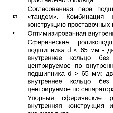
проставочного кольца
Согласованная пара под
«тандем». Комбинация
DT
конструкцию проставочных 
Оптимизированная внутрен
E
Сферические роликопод
подшипника d < 65 мм - дв
внутреннее кольцо без
центрируемое по внутренн
подшипника d > 65 мм: дв
внутреннее кольцо без
центрируемое по сепарато
Упорные сферические ро
внутренняя конструкция 