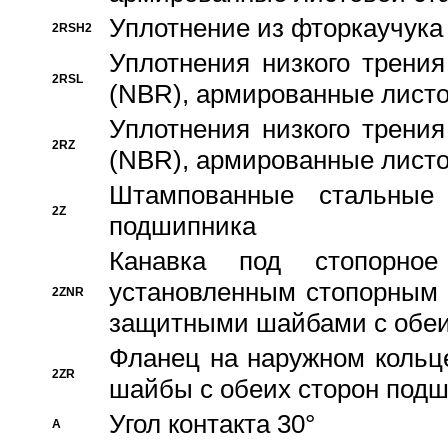
Уплотнение из фторкаучука
2RSH2
Уплотнения низкого трения
2RSL
(NBR), армированные листо
Уплотнения низкого трения
2RZ
(NBR), армированные листо
Штампованные стальные
2Z
подшипника
Канавка под стопорно
установленным стопорным
2ZNR
защитными шайбами с обеи
Фланец на наружном кольц
2ZR
шайбы с обеих сторон под
Угол контакта 30°
A