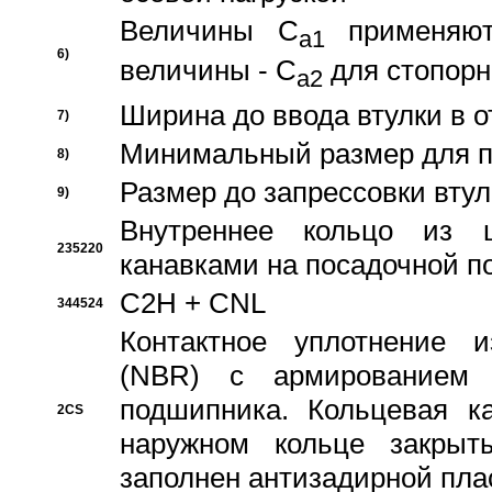
Величины C
применяют
a1
6)
величины - C
для стопорн
a2
Ширина до ввода втулки в 
7)
Минимальный размер для п
8)
Размер до запрессовки втул
9)
Внутреннее кольцо из 
235220
канавками на посадочной п
C2H + CNL
344524
Контактное уплотнение и
(NBR) с армированием 
подшипника. Кольцевая к
2CS
наружном кольце закрыт
заполнен антизадирной пла