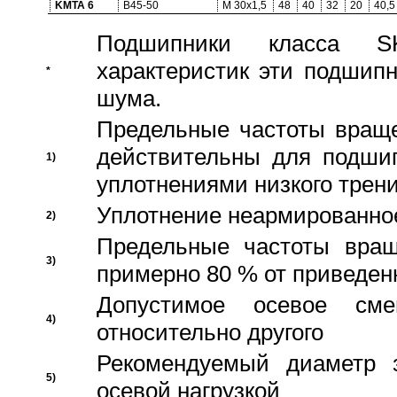
KMTA 6
B45-50
M 30x1,5
48
40
32
20
40,5
Подшипники класса S
характеристик эти подшип
*
шума.
Предельные частоты враще
действительны для подши
1)
уплотнениями низкого трени
Уплотнение неармированно
2)
Предельные частоты вращ
3)
примерно 80 % от приведен
Допустимое осевое сме
4)
относительно другого
Рекомендуемый диаметр 
5)
осевой нагрузкой