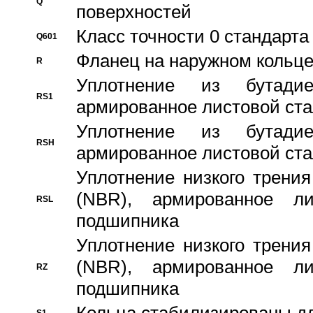
Q
поверхностей
Класс точности 0 стандар
Q601
Фланец на наружном кольц
R
Уплотнение из бутадие
RS1
армированное листовой ста
Уплотнение из бутадие
RSH
армированное листовой ста
Уплотнение низкого трения
(NBR), армированное л
RSL
подшипника
Уплотнение низкого трения
(NBR), армированное л
RZ
подшипника