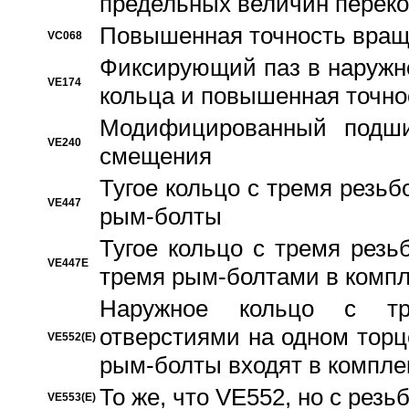
предельных величин переко
Повышенная точность вращ
VC068
Фиксирующий паз в наружн
VE174
кольца и повышенная точн
Модифицированный подши
VE240
смещения
Тугое кольцо с тремя резь
VE447
рым-болты
Тугое кольцо с тремя рез
VE447E
тремя рым-болтами в компл
Наружное кольцо с тр
отверстиями на одном торце
VE552(E)
рым-болты входят в компле
То же, что VE552, но с рез
VE553(E)