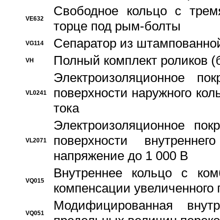
Свободное кольцо с трем
VE632
торце под рым-болты
Сепаратор из штампованной
VG114
Полный комплект роликов (
VH
Электроизоляционное по
поверхности наружного коль
VL0241
тока
Электроизоляционное пок
поверхности внутреннег
VL2071
напряжение до 1 000 В
Bнутреннее кольцо с ком
VQ015
компенсации увеличенного 
Модифицированная внут
VQ051