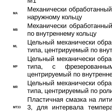
M1
Механически обработанный
MA
наружному кольцу
Механически обработанный
MB
по внутреннему кольцу
Цельный механически обра
ML
типа, центрируемый по вну
Цельный механически обра
типа, с фрезерованны
MP
центрируемый по внутренне
Цельный механически обра
MR
типа, центрируемый по рол
Пластичная смазка на лити
3, для интервала темпера
MT33