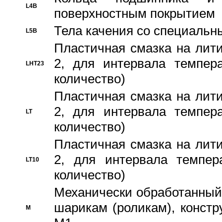
L4B
поверхностным покрытием
Тела качения со специаль
L5B
Пластичная смазка на лити
2, для интервала темпера
LHT23
количество)
Пластичная смазка на лити
2, для интервала темпера
LT
количество)
Пластичная смазка на лити
2, для интервала темпер
LT10
количество)
Механически обработанный 
шарикам (роликам), констр
M