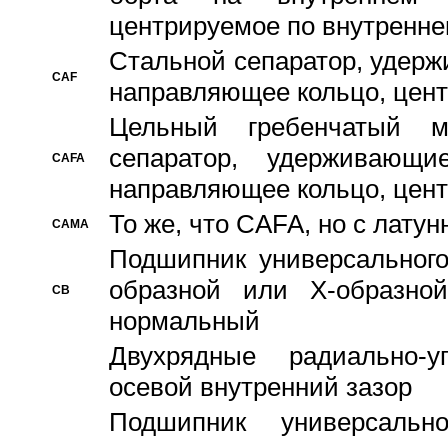
центрируемое по внутренне
Стальной сепаратор, удерж
CAF
направляющее кольцо, цент
Цельный гребенчатый м
сепаратор, удерживающ
CAFA
направляющее кольцо, цент
То же, что CAFA, но с лату
CAMA
Подшипник универсального
образной или Х-образно
CB
нормальный
Двухрядные радиально-
осевой внутренний зазор
Подшипник универсальн