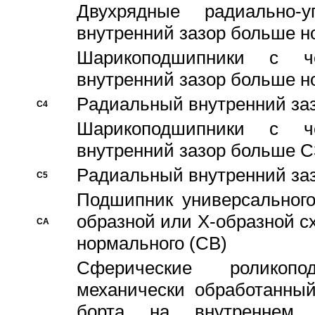
Двухрядные радиально-
внутренний зазор больше н
Шарикоподшипники с че
внутренний зазор больше н
Pадиальный внутренний за
C4
Шарикоподшипники с че
внутренний зазор больше C
Pадиальный внутренний за
C5
Подшипник универсального
образной или Х-образной с
CA
нормального (CB)
Сферические роликопо
механически обработанный
борта на внутреннем 