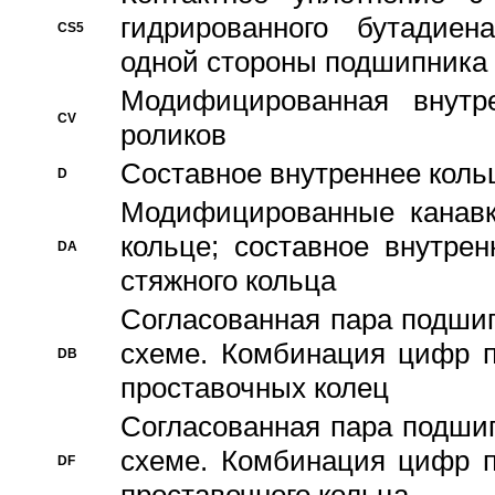
гидрированного бутадиен
CS5
одной стороны подшипника
Модифицированная внутре
CV
роликов
Составное внутреннее кольц
D
Модифицированные канавк
кольце; составное внутре
DA
стяжного кольца
Согласованная пара подши
схеме. Комбинация цифр п
DB
проставочных колец
Согласованная пара подши
схеме. Комбинация цифр п
DF