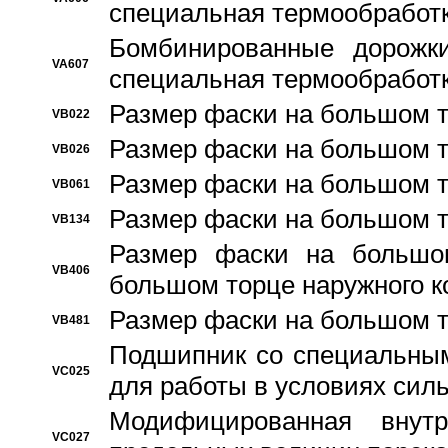
специальная термообработ
Бомбинированные дорожк
VA607
специальная термообработ
Размер фаски на большом т
VB022
Размер фаски на большом т
VB026
Размер фаски на большом т
VB061
Размер фаски на большом т
VB134
Размер фаски на большо
VB406
большом торце наружного к
Размер фаски на большом т
VB481
Подшипник со специальным
VC025
для работы в условиях сил
Модифицированная внут
VC027