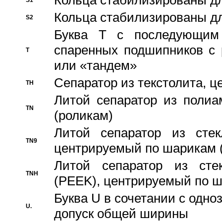
Кольца стабилизированы дл
S1
Кольца стабилизированы дл
S2
Буква T с последующим
спаренных подшипников с 
T
или «тандем»
Сепаратор из текстолита, 
TH
Литой сепаратор из полиа
TN
(роликам)
Литой сепаратор из стекл
TN9
центрируемый по шарикам 
Литой сепаратор из стек
TNH
(PEEK), центрируемый по 
Буква U в сочетании с одн
U.
допуск общей ширины