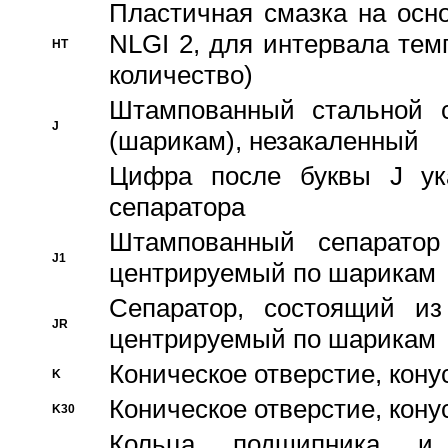
Пластичная смазка на осн
NLGI 2, для интервала темп
HT
количество)
Штампованный стальной с
J
(шарикам), незакаленный
Цифра после буквы J ука
сепаратора
Штампованный сепаратор
J1
центрируемый по шарикам
Сепаратор, состоящий из
JR
центрируемый по шарикам
Коническое отверстие, кону
K
Коническое отверстие, кону
K30
Кольца подшипника и