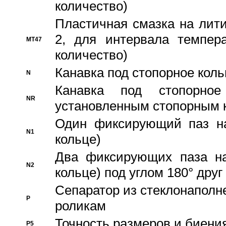
количество)
Пластичная смазка на лити
2, для интервала темпера
MT47
количество)
Канавка под стопорное кол
N
Канавка под стопорно
NR
установленным стопорным 
Один фиксирующий паз на
N1
кольце)
Два фиксирующих паза на
N2
кольце) под углом 180° друг 
Cепаратор из стеклонаполн
P
роликам
Точность размеров и биения
P5