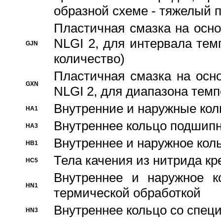
образной схеме - тяжелый 
Пластичная смазка на осно
NLGI 2, для интервала темп
GJN
количество)
Пластичная смазка на осн
GXN
NLGI 2, для диапазона темп
Внутренние и наружные кол
HA1
Bнутреннее кольцо подшипн
HA3
Bнутреннее и наружное коль
HB1
Тела качения из нитрида к
HC5
Bнутреннее и наружное к
HN1
термической обработкой
Внутреннее кольцо со спец
HN3