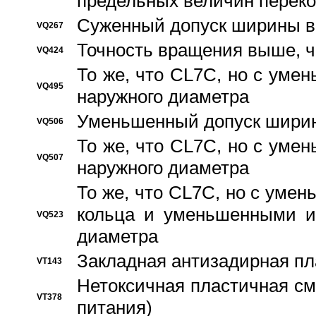
предельных величин переко
Суженный допуск ширины вн
VQ267
Точность вращения выше, 
VQ424
То же, что CL7C, но с ум
VQ495
наружного диаметра
Уменьшенный допуск ширин
VQ506
То же, что CL7C, но с ум
VQ507
наружного диаметра
То же, что CL7C, но с уме
кольца и уменьшенными и
VQ523
диаметра
Закладная антизадирная пл
VT143
Нетоксичная пластичная сма
VT378
питания)