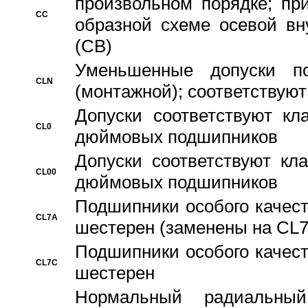
произвольном порядке; пр
CC
образной схеме осевой вн
(CB)
Уменьшенные допуски 
CLN
(монтажной); соответствуют
Допуски соответствуют кл
CL0
дюймовых подшипников
Допуски соответствуют кл
CL00
дюймовых подшипников
Подшипники особого качест
CL7A
шестерен (заменены на CL
Подшипники особого качест
CL7C
шестерен
Hормальный радиальный