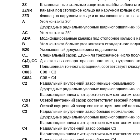
2Z
Штампованные стальные защитные шайбы с обеих ст
2ZNR
Канавка под стопорное кольцо на наружном кольце с
2ZR
Фланец на наружном кольце и штампованные стальны
A
Угол контакта 30°
Двухрядные радиально-упорные шарикоподшипники: бе
AC
Угол контакта 25°
ADA
Модифицированные канавки под стопорное кольцо в на
B
Угол контакта больше угла контакта стандартного под
B20
Уменьшенный допуск ширины подшипника
C...
Специальный зазор. Двух- или трехзначное число посл
C(J), CC
Два стальных сепаратора оконного типа, внутреннее к
C08
Повышенная точность вращения, соответствует классу 
C083
C08 + C3
C084
C08 + C4
C2
Pадиальный внутренний зазор меньше нормального
Двухрядные радиально-упорные шарикоподшипники: о
Шарикоподшипники с четырехточечным контактом: осе
C2H
Осевой внутренний зазор соответствует верхней поло
C2L
Осевой внутренний зазор соответствует нижней полов
C3
Pадиальный внутренний зазор больше нормального
Двухрядные радиально-упорные шарикоподшипники: ос
Шарикоподшипники с четырехточечным контактом: осе
C4
Pадиальный внутренний зазор больше C3
Шарикоподшипники с четырехточечным контактом: осе
C5
Pадиальный внутренний зазор больше C4