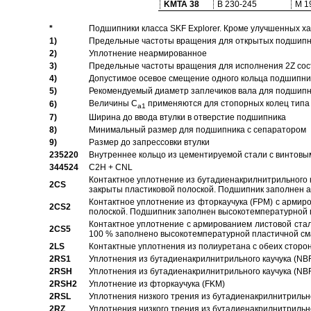
KMTA 38
B 230-245
M 1
*
Подшипники класса SKF Explorer. Кроме улучшенных х
1)
Предельные частоты вращения для открытых подшипник
2)
Уплотнение неармированное
3)
Предельные частоты вращения для исполнения 2Z сос
4)
Допустимое осевое смещение одного кольца подшипник
5)
Рекомендуемый диаметр заплечиков вала для подшипни
Величины C
применяются для стопорных колец типа 
6)
a1
7)
Ширина до ввода втулки в отверстие подшипника
8)
Минимальный размер для подшипника с сепаратором
9)
Размер до запрессовки втулки
235220
Внутреннее кольцо из цементируемой стали с винтовы
344524
C2H + CNL
Контактное уплотнение из бутадиенакрилнитрильного к
2CS
закрыты пластиковой полоской. Подшипник заполнен 
Контактное уплотнение из фторкаучука (FPM) с армир
2CS2
полоской. Подшипник заполнен высокотемпературной 
Контактное уплотнение с армированием листовой стал
2CS5
100 % заполнено высокотемпературной пластичной см
2LS
Контактные уплотнения из полиуретана с обеих сторо
2RS1
Уплотнения из бутадиенакрилнитрильного каучука (NB
2RSH
Уплотнения из бутадиенакрилнитрильного каучука (NB
2RSH2
Уплотнение из фторкаучука (FKM)
2RSL
Уплотнения низкого трения из бутадиенакрилнитрильн
2RZ
Уплотнения низкого трения из бутадиенакрилнитрильн