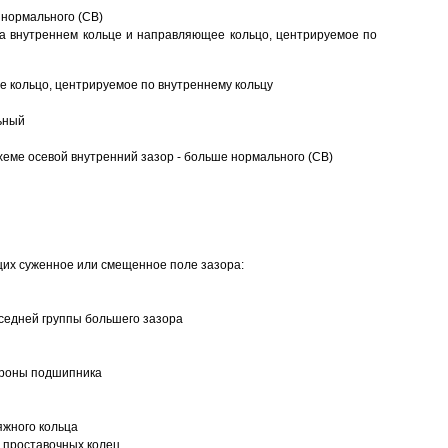
 нормального (CB)
а внутреннем кольце и направляющее кольцо, центрируемое по
 кольцо, центрируемое по внутреннему кольцу
ьный
еме осевой внутренний зазор - больше нормального (CB)
щих суженное или смещенное поле зазора:
седней группы большего зазора
ороны подшипника
яжного кольца
 проставочных колец