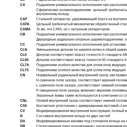
CA
Подшипник универсального исполнения при расположен
Сферические роликоподшипники: цельный гребенчаты
внутреннему кольцу
CAF
Стальной сепаратор, удерживающий борта на внутренн
CAFA
Цельный гребенчатый механически обработанный стал
CAMA
То же, что CAFA, но с латунным сепаратором
CB
Подшипник универсального исполнения при расположен
Двухрядные радиально-упорные шарикоподшипники: о
CC
Подшипник универсального исполнения для установки 
CLN
Уменьшенные допуски по ширине колец и общей ширине
CL0
Допуски соответствуют классу точности 0 стандарта 
CL00
Допуски соответствуют классу точности 00 стандарта
CL7A
Подшипники особого качества для узлов опор ведущих
CL7C
Подшипники особого качества для узлов опор ведущих
CN
Hормальный радиальный внутренний зазор; как правил
H суженное поле зазора, соответствует верхней полов
L суженное поле зазора, соответствует нижней полови
P смещенное поле зазора, включает верхнюю половину
Указанные буквы также используются в сочетании со с
CNL
Осевой внутренний зазор соответствует нижней полов
CS5
Контактное уплотнение с армированием листовой стал
CV
Модифицированная внутренняя конструкция, полный к
D
Составное внутреннее кольцо из двух частей
DA
Модифицированные канавки под стопорное кольцо на н
DB
Согласованная пара подшипников с расположением по 