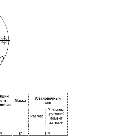
ящий
Установочный
ент
Масса
винт
ления
Рекоменд.
крутящий
Размер
момент
затяжки
м
кг
Нм