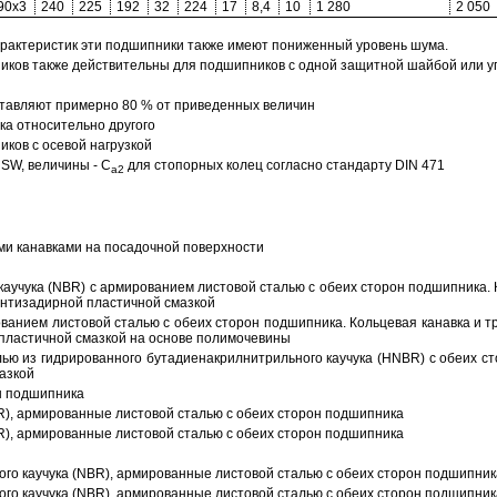
90x3
240
225
192
32
224
17
8,4
10
1 280
2 050
арактеристик эти подшипники также имеют пониженный уровень шума.
ов также действительны для подшипников с одной защитной шайбой или упл
тавляют примерно 80 % от приведенных величин
а относительно другого
ков с осевой нагрузкой
SW, величины - C
для стопорных колец согласно стандарту DIN 471
a2
ми канавками на посадочной поверхности
аучука (NBR) с армированием листовой сталью с обеих сторон подшипника. 
антизадирной пластичной смазкой
ованием листовой сталью с обеих сторон подшипника. Кольцевая канавка и т
пластичной смазкой на основе полимочевины
ью из гидрированного бутадиенакрилнитрильного каучука (HNBR) с обеих с
азкой
н подшипника
R), армированные листовой сталью с обеих сторон подшипника
R), армированные листовой сталью с обеих сторон подшипника
ого каучука (NBR), армированные листовой сталью с обеих сторон подшипник
ого каучука (NBR), армированные листовой сталью с обеих сторон подшипник