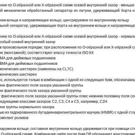
ии по О-образной или Х-образной схеме осевой внутренний зазор - меньше
й механически обработанный сепаратор из латуни, удерживающий борта н
ем кольце и направляющее кольцо, центрируемое по внутреннему кольцу
ьной сепаратор, удерживающие борта на внутреннем кольце и направляющее
ии по О-образной или Х-образной схеме осевой внутренний зазор - нормал
собый осевой внутренний зазор
в произвольном порядке; при расположении по О-образной или Х-образной сх
 (монтажной); соответствуют классу точности ISO 6X
АВМА для дюймовых подшипников
 ABMA для дюймовых подшипников
 конических шестерен (заменены на CL7C)
 конических шестерен
о, используется только в комбинации с одной из следующих букв, обозначаю
ине фактического поля зазора указанной группы
не фактического поля зазора указанной группы
 фактического поля зазора указанной группы плюс нижнюю половину поля со
ледующими классами зазоров: С2, C3, С4 и С5, например, С2Н
ине группы нормального зазора
ью из гидрированного бутадиенакрилнитрильного каучука (HNBR) с одной ст
омплект роликов
аружном кольце; составное внутреннее кольцо удерживается при помощи ст
О-образной схеме. Комбинация цифр после букв DB обозначает конструкцию