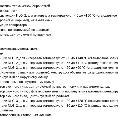
ностной термической обработкой
поверхности
истенции NLGI 2, для интервала температур от -40 до +150 °C (стандартное 
роликам (шарикам), незакаленный
рукции сепаратора
 типа, центрируемый по шарикам
 колец, центрируемый по шарикам
оверхностным покрытием
ем
нции NLGI 2, для интервала температур от -50 до +140 °C (стандартное колич
нции NLGI 2, для интервала температур от -55 до +110 °C (стандартное колич
нции NLGI 2, для интервала температур от -50 до +90 °C (стандартное количе
рируемый по шарикам (роликам), конструкция обозначается цифрой, наприме
рируемый по наружному кольцу
рированный по внутреннему кольцу
ор оконного типа, центрируемый по внутреннему или наружному кольцу
ор оконного типа, с фрезерованными или протянутыми карманами, центриру
ор оконного типа, центрируемый по роликам
нции NLGI 3, для интервала температур от -30 до +120 °C (стандартное колич
нции NLGI 2, для интервала температур от -30 до +110 °C (стандартное колич
дшипника
установленным стопорным кольцом