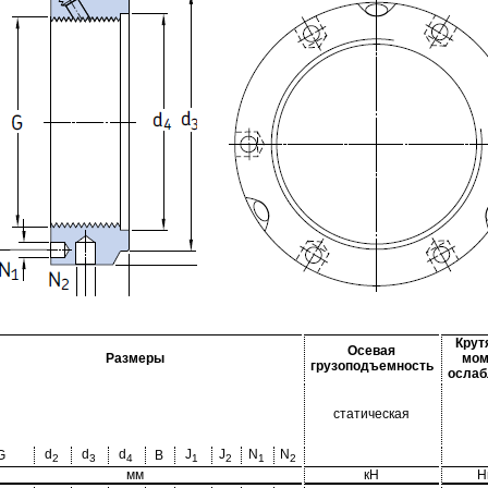
Крут
Осевая
Размеры
мом
грузоподъемность
ослаб
статическая
d
d
d
J
J
N
N
G
B
2
3
4
1
2
1
2
мм
кН
Н