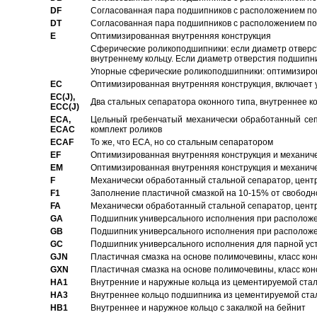
DF
Согласованная пара подшипников с расположением по 
DT
Согласованная пара подшипников с расположением по 
E
Оптимизированная внутренняя конструкция
Сферические роликоподшипники: если диаметр отверст
внутреннему кольцу. Если диаметр отверстия подшипни
Упорные сферические роликоподшипники: оптимизиров
EC
Oптимизированная внутренняя конструкция, включает 
EC(J),
Два стальных сепаратора оконного типа, внутреннее к
ECC(J)
ECA,
Цельный гребенчатый механически обработанный сеп
ECAC
комплект роликов
ECAF
То же, что ECA, но со стальным сепаратором
EF
Оптимизированная внутренняя конструкция и механич
EM
Оптимизированная внутренняя конструкция и механич
F
Механически обработанный стальной сепаратор, цен
F1
Заполнение пластичной смазкой на 10-15% от свободн
FA
Механически обработанный стальной сепаратор, цент
GA
Подшипник универсального исполнения при расположен
GB
Подшипник универсального исполнения при расположен
GC
Подшипник универсального исполнения для парной уст
GJN
Пластичная смазка на основе полимочевины, класс конс
GXN
Пластичная смазка на основе полимочевины, класс конс
HA1
Внутренние и наружные кольца из цементируемой ста
HA3
Bнутреннее кольцо подшипника из цементируемой ста
HB1
Bнутреннее и наружное кольцо с закалкой на бейнит