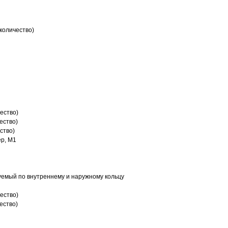
количество)
ество)
ество)
ство)
р, M1
емый по внутреннему и наружному кольцу
ество)
ество)