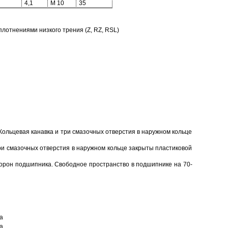
4,1
M 10
35
отнениями низкого трения (Z, RZ, RSL)
Кольцевая канавка и три смазочных отверстия в наружном кольце
ри смазочных отверстия в наружном кольце закрыты пластиковой
торон подшипника. Свободное пространство в подшипнике на 70-
а
а