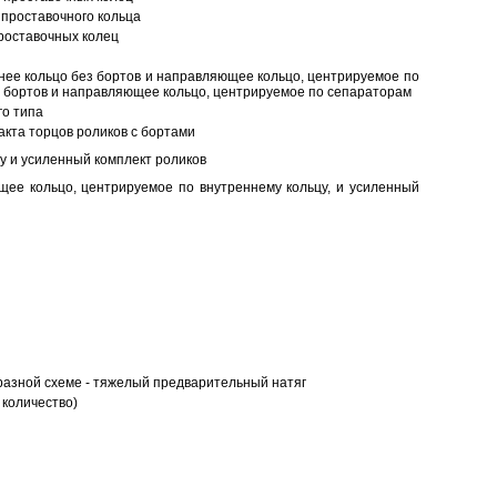
проставочного кольца
роставочных колец
нее кольцо без бортов и направляющее кольцо, центрируемое по
ез бортов и направляющее кольцо, центрируемое по сепараторам
о типа
кта торцов роликов с бортами
у и усиленный комплект роликов
ее кольцо, центрируемое по внутреннему кольцу, и усиленный
разной схеме - тяжелый предварительный натяг
 количество)