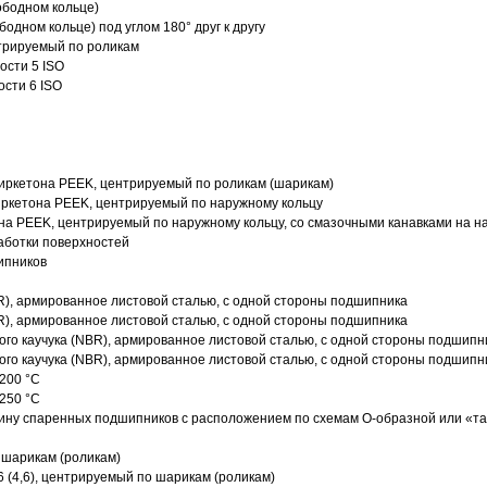
ободном кольце)
одном кольце) под углом 180° друг к другу
трируемый по роликам
ости 5 ISO
ости 6 ISO
иркетона PEEK, центрируемый по роликам (шарикам)
ркетона PEEK, центрируемый по наружному кольцу
а PEEK, центрируемый по наружному кольцу, со смазочными канавками на н
аботки поверхностей
ипников
R), армированное листовой сталью, с одной стороны подшипника
R), армированное листовой сталью, с одной стороны подшипника
го каучука (NBR), армированное листовой сталью, с одной стороны подшипн
го каучука (NBR), армированное листовой сталью, с одной стороны подшипн
200 °C
250 °C
ину спаренных подшипников с расположением по схемам О-образной или «т
 шарикам (роликам)
 (4,6), центрируемый по шарикам (роликам)