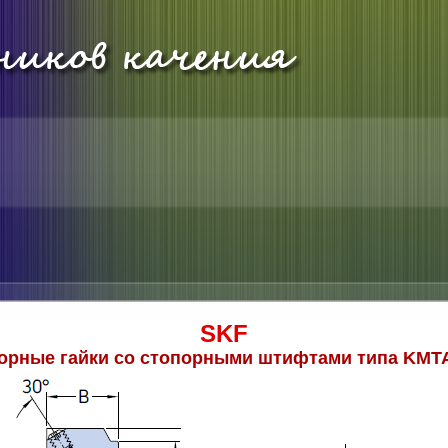
SKF
рные гайки со стопорными штифтами типа KMTA (