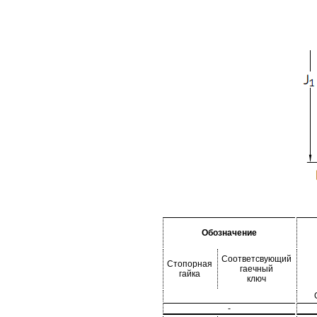
Обозначение
Соответсвующий
Стопорная
гаечный
гайка
ключ
-