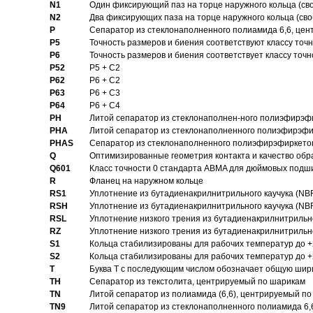
N1
Один фиксирующий паз на торце наружного кольца (св
N2
Два фиксирующих паза на торце наружного кольца (своб
P
Cепаратор из стеклонаполненного полиамида 6,6, цен
P5
Точность размеров и биения соответствуют классу точн
P6
Точность размеров и биения соответствует классу точн
P52
P5 + C2
P62
P6 + C2
P63
P6 + C3
P64
P6 + C4
PH
Литой сепаратор из стеклонаполнен-ного полиэфирэф
PHA
Литой сепаратор из стеклонаполненного полиэфирэфи
PHAS
Сепаратор из стеклонаполненного полиэфирэфиркетон
Q
Оптимизированные геометрия контакта и качество обр
Q601
Класс точности 0 стандарта ABMA для дюймовых подш
R
Фланец на наружном кольце
RS1
Уплотнение из бутадиенакрилнитрильного каучука (NB
RSH
Уплотнение из бутадиенакрилнитрильного каучука (NB
RSL
Уплотнение низкого трения из бутадиенакрилнитрильно
RZ
Уплотнение низкого трения из бутадиенакрилнитрильно
S1
Кольца стабилизированы для рабочих температур до +
S2
Кольца стабилизированы для рабочих температур до +
T
Буква T с последующим числом обозначает общую шир
TH
Сепаратор из текстолита, центрируемый по шарикам
TN
Литой сепаратор из полиамида (6,6), центрируемый по
TN9
Литой сепаратор из стеклонаполненного полиамида 6,6