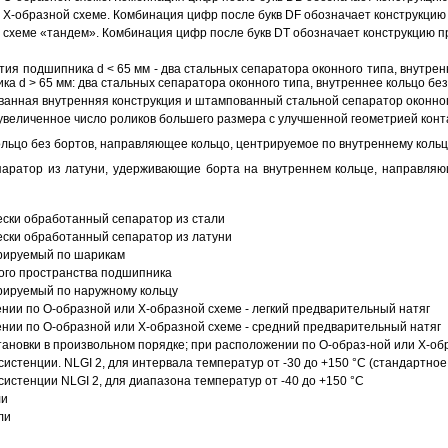
Х-образной схеме. Комбинация цифр после букв DF обозначает конструкцию 
схеме «тандем». Комбинация цифр после букв DT обозначает конструкцию п
ия подшипника d < 65 мм - два стальных сепаратора оконного типа, внутрен
ка d > 65 мм: два стальных сепаратора оконного типа, внутреннее кольцо б
анная внутренняя конструкция и штампованный стальной сепаратор оконног
увеличенное число роликов большего размера с улучшенной геометрией конта
ольцо без бортов, направляющее кольцо, центрируемое по внутреннему кольц
аратор из латуни, удерживающие борта на внутреннем кольце, направляющ
ески обработанный сепаратор из стали
ески обработанный сепаратор из латуни
трируемый по шарикам
ого пространства подшипника
рируемый по наружному кольцу
ии по О-образной или Х-образной схеме - легкий предварительный натяг
ии по О-образной или Х-образной схеме - средний предварительный натяг
ановки в произвольном порядке; при расположении по О-образ-ной или Х-об
истенции. NLGI 2, для интервала температур от -30 до +150 °C (стандартное
истенции NLGI 2, для диапазона температур от -40 до +150 °C
ли
ли