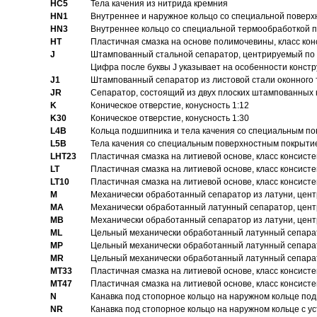
HC5
Тела качения из нитрида кремния
HN1
Bнутреннее и наружное кольцо со специальной поверх
HN3
Внутреннее кольцо со специальной термообработкой 
HT
Пластичная смазка на основе полимочевины, класс конс
J
Штампованный стальной сепаратор, центрируемый по 
Цифра после буквы J указывает на особенности конст
J1
Штампованный сепаратор из листовой стали оконного
JR
Сепаратор, состоящий из двух плоских штампованных
K
Коническое отверстие, конусность 1:12
K30
Коническое отверстие, конусность 1:30
L4B
Кольца подшипника и тела качения со специальным п
L5B
Тела качения со специальным поверхностным покрыти
LHT23
Пластичная смазка на литиевой основе, класс консисте
LT
Пластичная смазка на литиевой основе, класс консисте
LT10
Пластичная смазка на литиевой основе, класс консисте
M
Механически обработанный сепаратор из латуни, цент
MA
Механически обработанный латунный сепаратор, цент
MB
Механически обработанный сепаратор из латуни, цент
ML
Цельный механически обработанный латунный сепарат
MP
Цельный механически обработанный латунный сепарат
MR
Цельный механически обработанный латунный сепарат
MT33
Пластичная смазка на литиевой основе, класс консисте
MT47
Пластичная смазка на литиевой основе, класс консисте
N
Канавка под стопорное кольцо на наружном кольце по
NR
Канавка под стопорное кольцо на наружном кольце с 