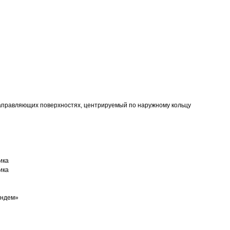
аправляющих поверхностях, центрируемый по наружному кольцу
ика
ика
андем»