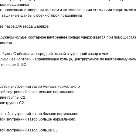
орон подшипника
 установленным стопорным кольцом и штампованными стальными защитными 
е защитные шайбы с обеих сторон подшипника
з пазов для ввода шариков
ружном кольце; составное внутреннее кольцо удерживается при помощи стяж
шипника
е буквы С обозначает средний осевой внутренний зазор в мкм
ольцо без бортов и направляющее кольцо, центрируемое по внутреннему кол
точности 5 ISO
севой внутренний зазор меньше нормального
вой внутренний зазор меньше нормального
вине группы C2
ине группы C2
евой внутренний зазор больше нормального
вой внутренний зазор больше нормального
вой внутренний зазор больше C3