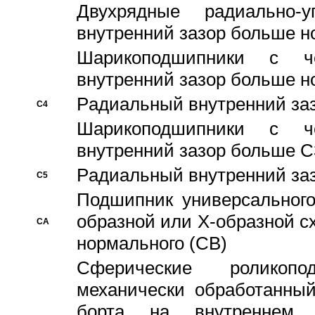
Двухрядные радиально-
внутренний зазор больше н
Шарикоподшипники с че
внутренний зазор больше н
Pадиальный внутренний за
C4
Шарикоподшипники с че
внутренний зазор больше C
Pадиальный внутренний за
C5
Подшипник универсального
образной или Х-образной с
CA
нормального (CB)
Сферические роликопо
механически обработанный
борта на внутреннем 