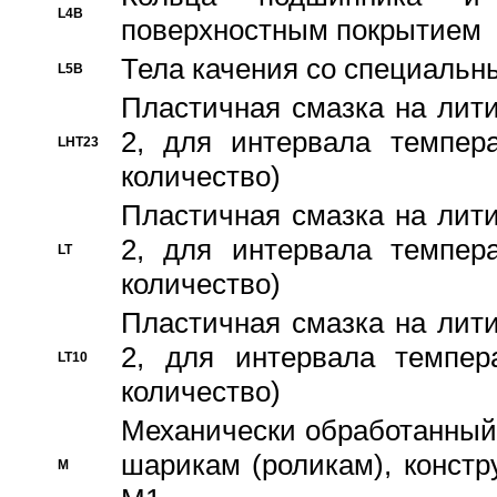
L4B
поверхностным покрытием
Тела качения со специаль
L5B
Пластичная смазка на лити
2, для интервала темпера
LHT23
количество)
Пластичная смазка на лити
2, для интервала темпера
LT
количество)
Пластичная смазка на лити
2, для интервала темпер
LT10
количество)
Механически обработанный 
шарикам (роликам), констр
M