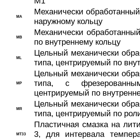
M1
Механически обработанный
MA
наружному кольцу
Механически обработанный
MB
по внутреннему кольцу
Цельный механически обра
ML
типа, центрируемый по вну
Цельный механически обра
типа, с фрезерованны
MP
центрируемый по внутренне
Цельный механически обра
MR
типа, центрируемый по рол
Пластичная смазка на лити
3, для интервала темпера
MT33