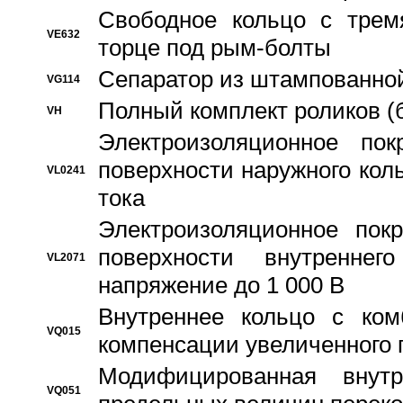
Свободное кольцо с трем
VE632
торце под рым-болты
Сепаратор из штампованной
VG114
Полный комплект роликов (
VH
Электроизоляционное по
поверхности наружного коль
VL0241
тока
Электроизоляционное пок
поверхности внутреннег
VL2071
напряжение до 1 000 В
Bнутреннее кольцо с ком
VQ015
компенсации увеличенного 
Модифицированная внут
VQ051