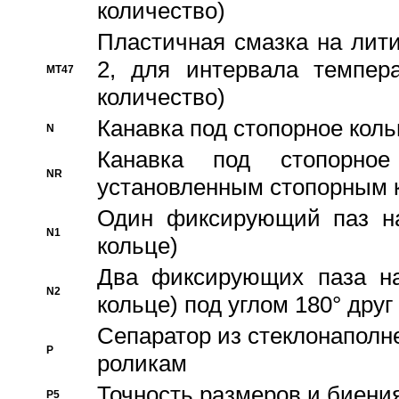
количество)
Пластичная смазка на лити
2, для интервала темпера
MT47
количество)
Канавка под стопорное кол
N
Канавка под стопорно
NR
установленным стопорным 
Один фиксирующий паз на
N1
кольце)
Два фиксирующих паза на
N2
кольце) под углом 180° друг 
Cепаратор из стеклонаполн
P
роликам
Точность размеров и биения
P5