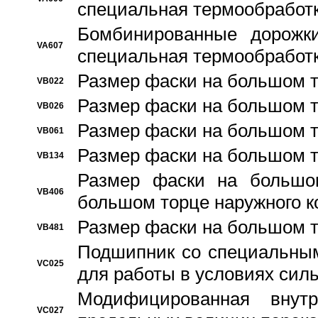
специальная термообработ
Бомбинированные дорожк
VA607
специальная термообработ
Размер фаски на большом т
VB022
Размер фаски на большом т
VB026
Размер фаски на большом т
VB061
Размер фаски на большом т
VB134
Размер фаски на большо
VB406
большом торце наружного к
Размер фаски на большом т
VB481
Подшипник со специальным
VC025
для работы в условиях сил
Модифицированная внут
VC027