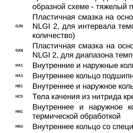
образной схеме - тяжелый 
Пластичная смазка на осно
NLGI 2, для интервала темп
GJN
количество)
Пластичная смазка на осн
GXN
NLGI 2, для диапазона темп
Внутренние и наружные кол
HA1
Bнутреннее кольцо подшипн
HA3
Bнутреннее и наружное коль
HB1
Тела качения из нитрида к
HC5
Bнутреннее и наружное к
HN1
термической обработкой
Внутреннее кольцо со спец
HN3