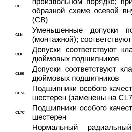
произвольном порядке; пр
CC
образной схеме осевой вн
(CB)
Уменьшенные допуски 
CLN
(монтажной); соответствуют
Допуски соответствуют кл
CL0
дюймовых подшипников
Допуски соответствуют кл
CL00
дюймовых подшипников
Подшипники особого качест
CL7A
шестерен (заменены на CL
Подшипники особого качест
CL7C
шестерен
Hормальный радиальный