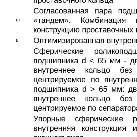
проставочного кольца
Согласованная пара под
«тандем». Комбинация
DT
конструкцию проставочных 
Оптимизированная внутрен
E
Сферические роликопод
подшипника d < 65 мм - дв
внутреннее кольцо без
центрируемое по внутренн
подшипника d > 65 мм: дв
внутреннее кольцо без
центрируемое по сепарато
Упорные сферические ро
внутренняя конструкция 