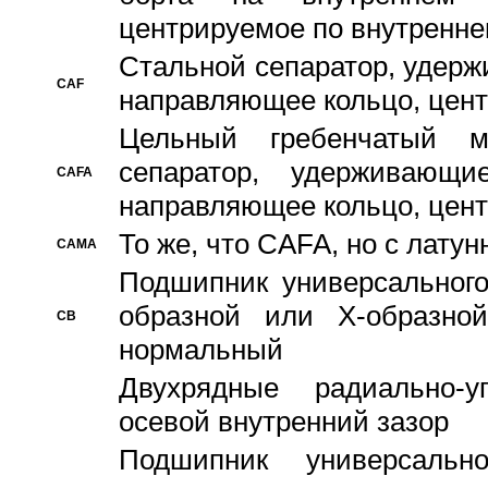
центрируемое по внутренне
Стальной сепаратор, удерж
CAF
направляющее кольцо, цент
Цельный гребенчатый м
сепаратор, удерживающ
CAFA
направляющее кольцо, цент
То же, что CAFA, но с лату
CAMA
Подшипник универсального
образной или Х-образно
CB
нормальный
Двухрядные радиально-
осевой внутренний зазор
Подшипник универсальн