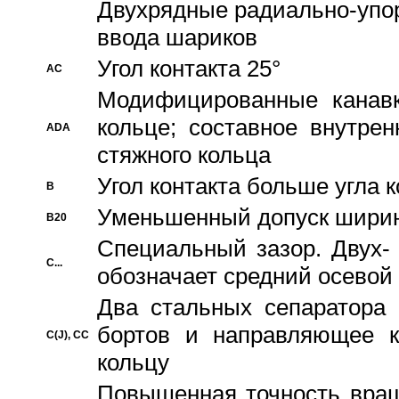
Двухрядные радиально-упо
ввода шариков
Угол контакта 25°
AC
Модифицированные канавк
кольце; составное внутре
ADA
стяжного кольца
Угол контакта больше угла 
B
Уменьшенный допуск шири
B20
Специальный зазор. Двух-
C...
обозначает средний осевой
Два стальных сепаратора 
бортов и направляющее к
C(J), CC
кольцу
Повышенная точность враще