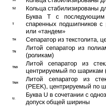
Кольца стабилизированы дл
S1
Кольца стабилизированы дл
S2
Буква T с последующим
спаренных подшипников с 
T
или «тандем»
Сепаратор из текстолита, 
TH
Литой сепаратор из полиа
TN
(роликам)
Литой сепаратор из стекл
TN9
центрируемый по шарикам 
Литой сепаратор из стек
TNH
(PEEK), центрируемый по 
Буква U в сочетании с одн
U.
допуск общей ширины