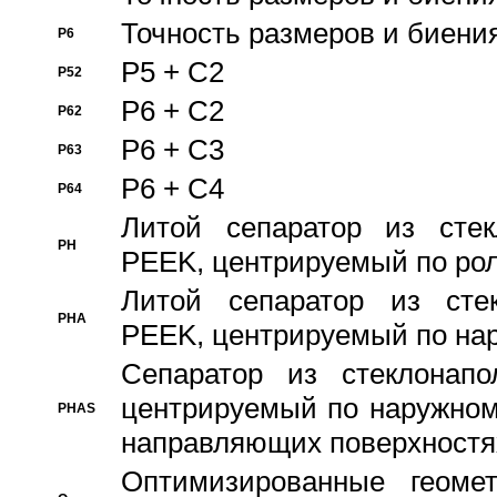
Точность размеров и биения
P6
P5 + C2
P52
P6 + C2
P62
P6 + C3
P63
P6 + C4
P64
Литой сепаратор из стек
PH
PEEK, центрируемый по ро
Литой сепаратор из стек
PHA
PEEK, центрируемый по на
Сепаратор из стеклонапо
центрируемый по наружном
PHAS
направляющих поверхностя
Оптимизированные геомет