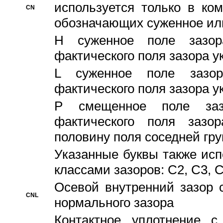
используется только в ко
CN
обозначающих суженное ил
H суженное поле зазора
фактического поля зазора у
L суженное поле зазор
фактического поля зазора у
P смещенное поле заз
фактического поля заз
половину поля соседней гр
Указанные буквы также ис
классами зазоров: С2, C3, 
Осевой внутренний зазор 
CNL
нормального зазора
Контактное уплотнение 