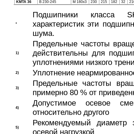
KMTA 36
B 230-245
M 180x3
230
215
182
32
21
Подшипники класса S
характеристик эти подшип
*
шума.
Предельные частоты враще
действительны для подши
1)
уплотнениями низкого трени
Уплотнение неармированно
2)
Предельные частоты вращ
3)
примерно 80 % от приведен
Допустимое осевое сме
4)
относительно другого
Рекомендуемый диаметр 
5)
осевой нагрузкой