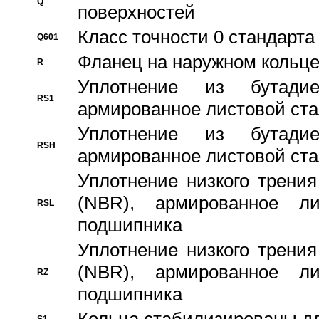
Q
поверхностей
Класс точности 0 стандар
Q601
Фланец на наружном кольц
R
Уплотнение из бутадие
RS1
армированное листовой ста
Уплотнение из бутадие
RSH
армированное листовой ста
Уплотнение низкого трения
(NBR), армированное л
RSL
подшипника
Уплотнение низкого трения
(NBR), армированное л
RZ
подшипника