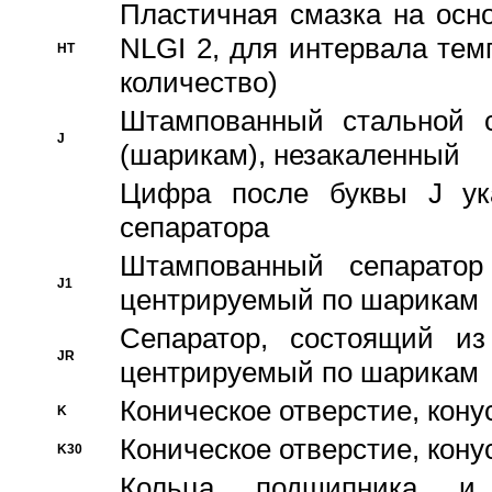
Пластичная смазка на осн
NLGI 2, для интервала темп
HT
количество)
Штампованный стальной с
J
(шарикам), незакаленный
Цифра после буквы J ука
сепаратора
Штампованный сепаратор
J1
центрируемый по шарикам
Сепаратор, состоящий из
JR
центрируемый по шарикам
Коническое отверстие, кону
K
Коническое отверстие, кону
K30
Кольца подшипника и