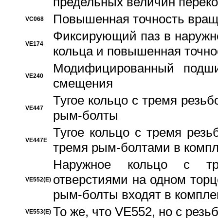
предельных величин переко
Повышенная точность вращ
VC068
Фиксирующий паз в наружн
VE174
кольца и повышенная точн
Модифицированный подши
VE240
смещения
Тугое кольцо с тремя резь
VE447
рым-болты
Тугое кольцо с тремя рез
VE447E
тремя рым-болтами в компл
Наружное кольцо с тр
отверстиями на одном торце
VE552(E)
рым-болты входят в компле
То же, что VE552, но с рез
VE553(E)