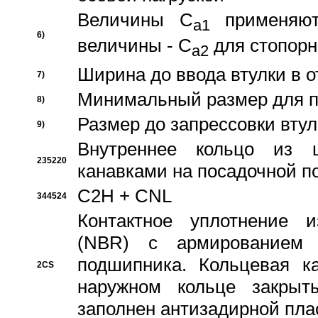
Величины C
применяют
a1
6)
величины - C
для стопорн
a2
Ширина до ввода втулки в 
7)
Минимальный размер для п
8)
Размер до запрессовки втул
9)
Внутреннее кольцо из 
235220
канавками на посадочной п
C2H + CNL
344524
Контактное уплотнение и
(NBR) с армированием 
подшипника. Кольцевая к
2CS
наружном кольце закрыт
заполнен антизадирной пла