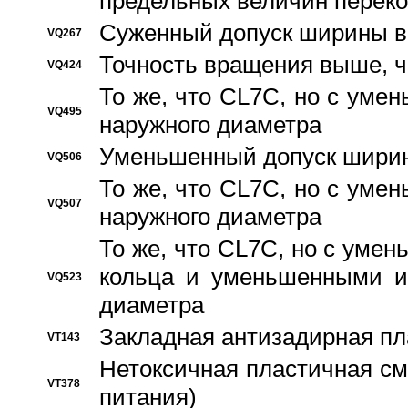
предельных величин переко
Суженный допуск ширины вн
VQ267
Точность вращения выше, 
VQ424
То же, что CL7C, но с ум
VQ495
наружного диаметра
Уменьшенный допуск ширин
VQ506
То же, что CL7C, но с ум
VQ507
наружного диаметра
То же, что CL7C, но с уме
кольца и уменьшенными и
VQ523
диаметра
Закладная антизадирная пл
VT143
Нетоксичная пластичная сма
VT378
питания)