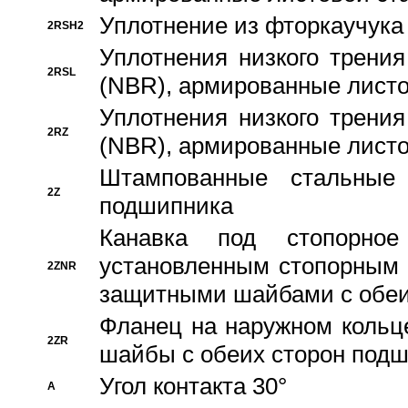
Уплотнение из фторкаучука
2RSH2
Уплотнения низкого трения
2RSL
(NBR), армированные листо
Уплотнения низкого трения
2RZ
(NBR), армированные листо
Штампованные стальные
2Z
подшипника
Канавка под стопорно
установленным стопорным
2ZNR
защитными шайбами с обеи
Фланец на наружном кольц
2ZR
шайбы с обеих сторон под
Угол контакта 30°
A