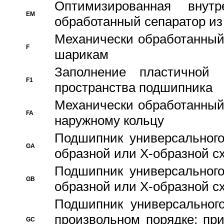
Оптимизированная внут
EM
обработанный сепаратор из
Механически обработанный
F
шарикам
Заполнение пластичной
F1
пространства подшипника
Механически обработанный
FA
наружному кольцу
Подшипник универсального
GA
образной или Х-образной сх
Подшипник универсального
GB
образной или Х-образной с
Подшипник универсального
произвольном порядке; пр
GC