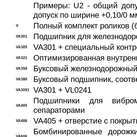
Примеры: U2 - общий допу
допуск по ширине +0,10/0 м
Полный комплект роликов (
V
Подшипник для железнодор
VA301
VA301 + специальный контр
VA305
Оптимизированная внутрен
VA321
Буксовый железнодорожный
VA350
Буксовый подшипник, соотв
VA380
VA301 + VL0241
VA3091
Подшипники для вибром
VA405
сепараторами
VA405 + отверстие с покры
VA406
Бомбинированные дорожк
VA606