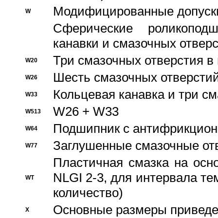
Модифицированные допуски
W
Сферические роликопод
канавки и смазочных отвер
Три смазочных отверстия в
W20
Шесть смазочных отверстий
W26
Кольцевая канавка и три с
W33
W26 + W33
W513
Подшипник с антифрикционн
W64
Заглушенные смазочные от
W77
Пластичная смазка на осн
NLGI 2-3, для интервала те
WT
количество)
Основные размеры приведен
X