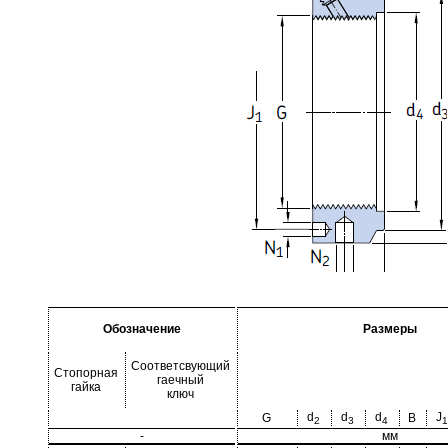
Обозначение
Размеры
Соответсвующий
Стопорная
гаечный
гайка
ключ
d
d
d
J
G
B
2
3
4
1
-
мм