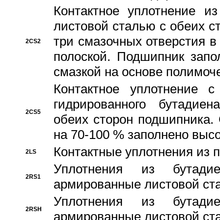
Контактное уплотнение и
листовой сталью с обеих с
три смазочных отверстия в
2CS2
полоской. Подшипник запо
смазкой на основе полимо
Контактное уплотнение 
гидрированного бутадиен
2CS5
обеих сторон подшипника.
на 70-100 % заполнено выс
Контактные уплотнения из 
2LS
Уплотнения из бутадие
2RS1
армированные листовой ста
Уплотнения из бутадие
2RSH
армированные листовой ста