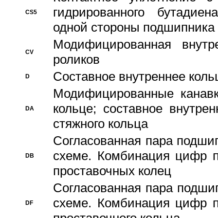
гидрированного бутадиен
CS5
одной стороны подшипника
Модифицированная внутре
CV
роликов
Составное внутреннее кольц
D
Модифицированные канавк
кольце; составное внутре
DA
стяжного кольца
Согласованная пара подши
схеме. Комбинация цифр п
DB
проставочных колец
Согласованная пара подши
схеме. Комбинация цифр п
DF