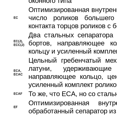
оконного типа
Oптимизированная внутренн
число роликов большего
EC
контакта торцов роликов с 
Два стальных сепаратора 
бортов, направляющее ко
EC(J),
ECC(J)
кольцу и усиленный компле
Цельный гребенчатый мех
латуни, удерживающи
ECA,
ECAC
направляющее кольцо, цен
усиленный комплект ролико
То же, что ECA, но со стал
ECAF
Оптимизированная внут
EF
обработанный сепаратор из