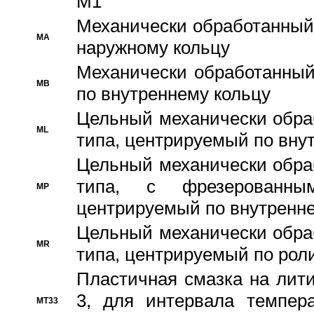
M1
Механически обработанный
MA
наружному кольцу
Механически обработанный
MB
по внутреннему кольцу
Цельный механически обра
ML
типа, центрируемый по вну
Цельный механически обра
типа, с фрезерованны
MP
центрируемый по внутренне
Цельный механически обра
MR
типа, центрируемый по рол
Пластичная смазка на лити
3, для интервала темпера
MT33