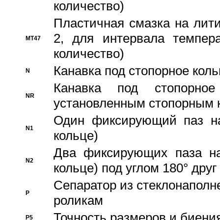
количество)
Пластичная смазка на лити
2, для интервала темпера
MT47
количество)
Канавка под стопорное кол
N
Канавка под стопорно
NR
установленным стопорным 
Один фиксирующий паз на
N1
кольце)
Два фиксирующих паза на
N2
кольце) под углом 180° друг 
Cепаратор из стеклонаполн
P
роликам
Точность размеров и биения
P5