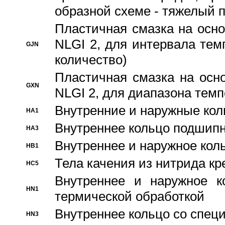
образной схеме - тяжелый 
Пластичная смазка на осно
NLGI 2, для интервала темп
GJN
количество)
Пластичная смазка на осн
GXN
NLGI 2, для диапазона темп
Внутренние и наружные кол
HA1
Bнутреннее кольцо подшипн
HA3
Bнутреннее и наружное коль
HB1
Тела качения из нитрида к
HC5
Bнутреннее и наружное к
HN1
термической обработкой
Внутреннее кольцо со спец
HN3