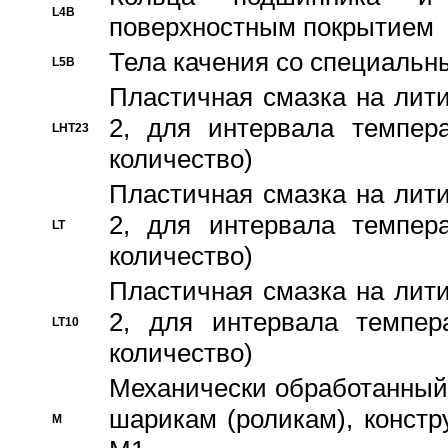
L4B
поверхностным покрытием
Тела качения со специаль
L5B
Пластичная смазка на лити
2, для интервала темпера
LHT23
количество)
Пластичная смазка на лити
2, для интервала темпера
LT
количество)
Пластичная смазка на лити
2, для интервала темпер
LT10
количество)
Механически обработанный 
шарикам (роликам), констр
M