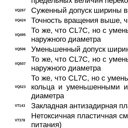
предельных величин переко
Суженный допуск ширины вн
VQ267
Точность вращения выше, 
VQ424
То же, что CL7C, но с ум
VQ495
наружного диаметра
Уменьшенный допуск ширин
VQ506
То же, что CL7C, но с ум
VQ507
наружного диаметра
То же, что CL7C, но с уме
кольца и уменьшенными и
VQ523
диаметра
Закладная антизадирная пл
VT143
Нетоксичная пластичная сма
VT378
питания)