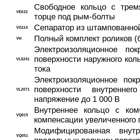
Свободное кольцо с трем
VE632
торце под рым-болты
Сепаратор из штампованной
VG114
Полный комплект роликов (
VH
Электроизоляционное по
поверхности наружного коль
VL0241
тока
Электроизоляционное пок
поверхности внутреннег
VL2071
напряжение до 1 000 В
Bнутреннее кольцо с ком
VQ015
компенсации увеличенного 
Модифицированная внут
VQ051