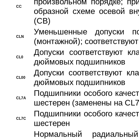
произвольном порядке; пр
CC
образной схеме осевой вн
(CB)
Уменьшенные допуски 
CLN
(монтажной); соответствуют
Допуски соответствуют кл
CL0
дюймовых подшипников
Допуски соответствуют кл
CL00
дюймовых подшипников
Подшипники особого качест
CL7A
шестерен (заменены на CL
Подшипники особого качест
CL7C
шестерен
Hормальный радиальный