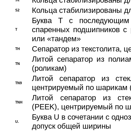
Кольца стабилизированы дл
S1
Кольца стабилизированы дл
S2
Буква T с последующим
спаренных подшипников с 
T
или «тандем»
Сепаратор из текстолита, 
TH
Литой сепаратор из полиа
TN
(роликам)
Литой сепаратор из стекл
TN9
центрируемый по шарикам 
Литой сепаратор из стек
TNH
(PEEK), центрируемый по 
Буква U в сочетании с одн
U.
допуск общей ширины