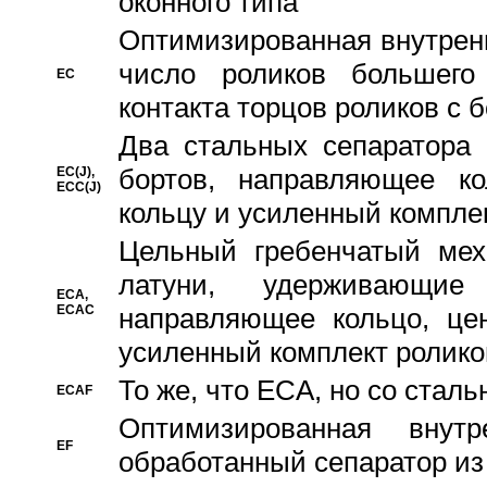
оконного типа
Oптимизированная внутренн
число роликов большего
EC
контакта торцов роликов с 
Два стальных сепаратора 
бортов, направляющее ко
EC(J),
ECC(J)
кольцу и усиленный компле
Цельный гребенчатый мех
латуни, удерживающи
ECA,
ECAC
направляющее кольцо, цен
усиленный комплект ролико
То же, что ECA, но со стал
ECAF
Оптимизированная внут
EF
обработанный сепаратор из