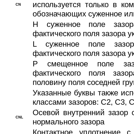
используется только в ко
CN
обозначающих суженное ил
H суженное поле зазора
фактического поля зазора у
L суженное поле зазор
фактического поля зазора у
P смещенное поле заз
фактического поля заз
половину поля соседней гр
Указанные буквы также ис
классами зазоров: С2, C3, 
Осевой внутренний зазор 
CNL
нормального зазора
Контактное уплотнение 