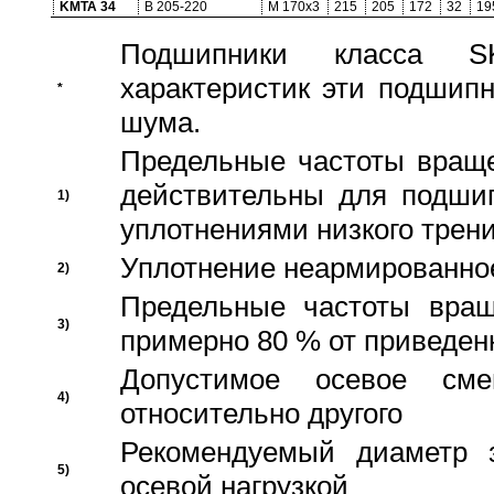
KMTA 34
B 205-220
M 170x3
215
205
172
32
19
Подшипники класса S
характеристик эти подшип
*
шума.
Предельные частоты враще
действительны для подши
1)
уплотнениями низкого трени
Уплотнение неармированно
2)
Предельные частоты вращ
3)
примерно 80 % от приведен
Допустимое осевое сме
4)
относительно другого
Рекомендуемый диаметр 
5)
осевой нагрузкой