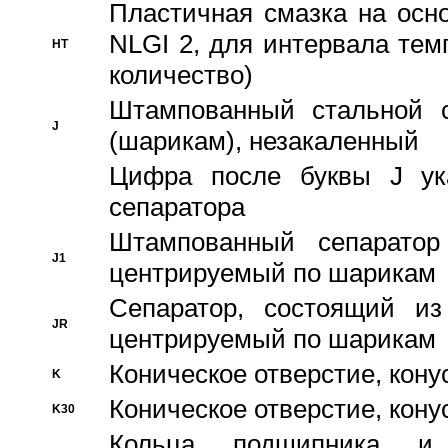
Пластичная смазка на осн
NLGI 2, для интервала темп
HT
количество)
Штампованный стальной с
J
(шарикам), незакаленный
Цифра после буквы J ука
сепаратора
Штампованный сепаратор
J1
центрируемый по шарикам
Сепаратор, состоящий из
JR
центрируемый по шарикам
Коническое отверстие, кону
K
Коническое отверстие, кону
K30
Кольца подшипника и