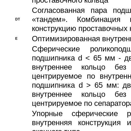
проставочного кольца
Согласованная пара под
«тандем». Комбинация
DT
конструкцию проставочных 
Оптимизированная внутрен
E
Сферические роликопод
подшипника d < 65 мм - дв
внутреннее кольцо без
центрируемое по внутренн
подшипника d > 65 мм: дв
внутреннее кольцо без
центрируемое по сепарато
Упорные сферические ро
внутренняя конструкция 