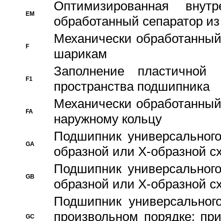
Оптимизированная внут
EM
обработанный сепаратор из
Механически обработанный
F
шарикам
Заполнение пластичной
F1
пространства подшипника
Механически обработанный
FA
наружному кольцу
Подшипник универсального
GA
образной или Х-образной сх
Подшипник универсального
GB
образной или Х-образной с
Подшипник универсального
произвольном порядке; пр
GC