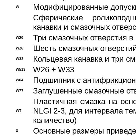
Модифицированные допуски
W
Сферические роликопод
канавки и смазочных отвер
Три смазочных отверстия в
W20
Шесть смазочных отверстий
W26
Кольцевая канавка и три с
W33
W26 + W33
W513
Подшипник с антифрикционн
W64
Заглушенные смазочные от
W77
Пластичная смазка на осн
NLGI 2-3, для интервала те
WT
количество)
Основные размеры приведен
X