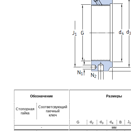
Обозначение
Размеры
Соответсвующий
Стопорная
гаечный
гайка
ключ
d
d
d
J
G
B
2
3
4
1
-
мм