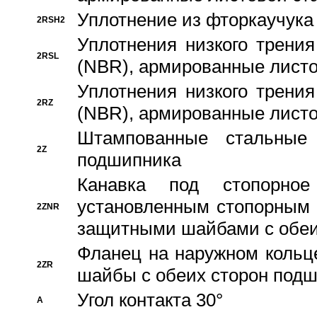
Уплотнение из фторкаучука
2RSH2
Уплотнения низкого трения
2RSL
(NBR), армированные листо
Уплотнения низкого трения
2RZ
(NBR), армированные листо
Штампованные стальные
2Z
подшипника
Канавка под стопорно
установленным стопорным
2ZNR
защитными шайбами с обеи
Фланец на наружном кольц
2ZR
шайбы с обеих сторон под
Угол контакта 30°
A