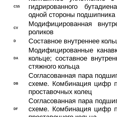
гидрированного бутадиен
CS5
одной стороны подшипника
Модифицированная внутре
CV
роликов
Составное внутреннее кольц
D
Модифицированные канавк
кольце; составное внутре
DA
стяжного кольца
Согласованная пара подши
схеме. Комбинация цифр п
DB
проставочных колец
Согласованная пара подши
схеме. Комбинация цифр п
DF