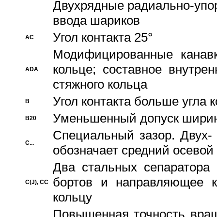
Двухрядные радиально-упо
ввода шариков
Угол контакта 25°
AC
Модифицированные канавк
кольце; составное внутре
ADA
стяжного кольца
Угол контакта больше угла 
B
Уменьшенный допуск шири
B20
Специальный зазор. Двух-
C...
обозначает средний осевой
Два стальных сепаратора 
бортов и направляющее к
C(J), CC
кольцу
Повышенная точность враще