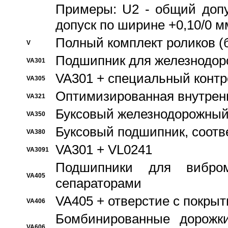
Примеры: U2 - общий допу
допуск по ширине +0,10/0 м
Полный комплект роликов (
V
Подшипник для железнодор
VA301
VA301 + специальный контр
VA305
Оптимизированная внутрен
VA321
Буксовый железнодорожный
VA350
Буксовый подшипник, соотв
VA380
VA301 + VL0241
VA3091
Подшипники для вибром
VA405
сепараторами
VA405 + отверстие с покры
VA406
Бомбинированные дорожк
VA606