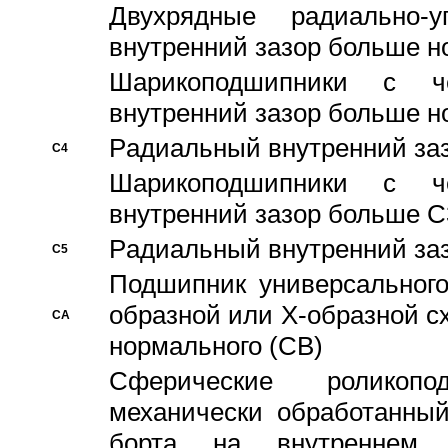
Двухрядные радиально-
внутренний зазор больше н
Шарикоподшипники с че
внутренний зазор больше н
Pадиальный внутренний за
C4
Шарикоподшипники с че
внутренний зазор больше C
Pадиальный внутренний за
C5
Подшипник универсального
образной или Х-образной с
CA
нормального (CB)
Сферические роликопо
механически обработанный
борта на внутреннем 