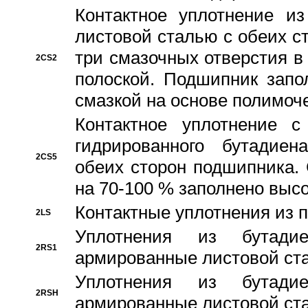
Контактное уплотнение и
листовой сталью с обеих с
три смазочных отверстия в
2CS2
полоской. Подшипник запо
смазкой на основе полимо
Контактное уплотнение 
гидрированного бутадиен
2CS5
обеих сторон подшипника.
на 70-100 % заполнено выс
Контактные уплотнения из 
2LS
Уплотнения из бутадие
2RS1
армированные листовой ста
Уплотнения из бутадие
2RSH
армированные листовой ста