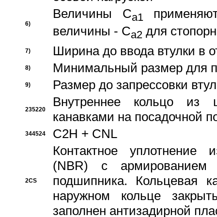
Величины C
применяют
a1
6)
величины - C
для стопорн
a2
Ширина до ввода втулки в 
7)
Минимальный размер для п
8)
Размер до запрессовки втул
9)
Внутреннее кольцо из 
235220
канавками на посадочной п
C2H + CNL
344524
Контактное уплотнение и
(NBR) с армированием 
подшипника. Кольцевая к
2CS
наружном кольце закрыт
заполнен антизадирной пла