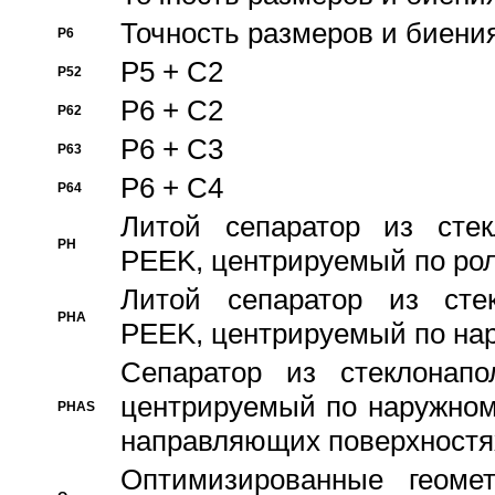
Точность размеров и биения
P6
P5 + C2
P52
P6 + C2
P62
P6 + C3
P63
P6 + C4
P64
Литой сепаратор из стек
PH
PEEK, центрируемый по ро
Литой сепаратор из стек
PHA
PEEK, центрируемый по на
Сепаратор из стеклонапо
центрируемый по наружном
PHAS
направляющих поверхностя
Оптимизированные геомет