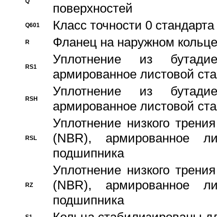
Q
поверхностей
Класс точности 0 стандар
Q601
Фланец на наружном кольц
R
Уплотнение из бутадие
RS1
армированное листовой ста
Уплотнение из бутадие
RSH
армированное листовой ста
Уплотнение низкого трения
(NBR), армированное л
RSL
подшипника
Уплотнение низкого трения
(NBR), армированное л
RZ
подшипника