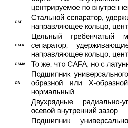
центрируемое по внутренне
Стальной сепаратор, удерж
CAF
направляющее кольцо, цент
Цельный гребенчатый м
сепаратор, удерживающ
CAFA
направляющее кольцо, цент
То же, что CAFA, но с лату
CAMA
Подшипник универсального
образной или Х-образно
CB
нормальный
Двухрядные радиально-
осевой внутренний зазор
Подшипник универсальн