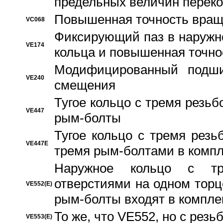
предельных величин переко
Повышенная точность вращ
VC068
Фиксирующий паз в наружн
VE174
кольца и повышенная точн
Модифицированный подши
VE240
смещения
Тугое кольцо с тремя резь
VE447
рым-болты
Тугое кольцо с тремя рез
VE447E
тремя рым-болтами в компл
Наружное кольцо с тр
отверстиями на одном торце
VE552(E)
рым-болты входят в компле
То же, что VE552, но с рез
VE553(E)