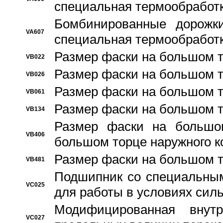
специальная термообработ
Бомбинированные дорожк
VA607
специальная термообработ
Размер фаски на большом т
VB022
Размер фаски на большом т
VB026
Размер фаски на большом т
VB061
Размер фаски на большом т
VB134
Размер фаски на большо
VB406
большом торце наружного к
Размер фаски на большом т
VB481
Подшипник со специальным
VC025
для работы в условиях сил
Модифицированная внут
VC027