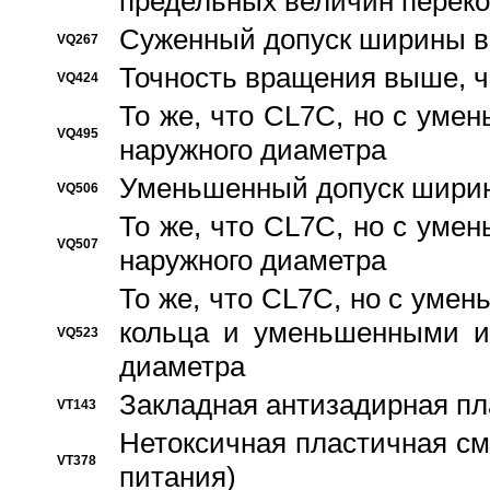
предельных величин переко
Суженный допуск ширины вн
VQ267
Точность вращения выше, 
VQ424
То же, что CL7C, но с ум
VQ495
наружного диаметра
Уменьшенный допуск ширин
VQ506
То же, что CL7C, но с ум
VQ507
наружного диаметра
То же, что CL7C, но с уме
кольца и уменьшенными и
VQ523
диаметра
Закладная антизадирная пл
VT143
Нетоксичная пластичная сма
VT378
питания)