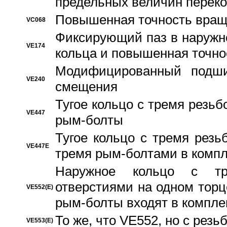
предельных величин переко
Повышенная точность вращ
VC068
Фиксирующий паз в наружн
VE174
кольца и повышенная точн
Модифицированный подши
VE240
смещения
Тугое кольцо с тремя резь
VE447
рым-болты
Тугое кольцо с тремя рез
VE447E
тремя рым-болтами в компл
Наружное кольцо с тр
отверстиями на одном торце
VE552(E)
рым-болты входят в компле
То же, что VE552, но с рез
VE553(E)