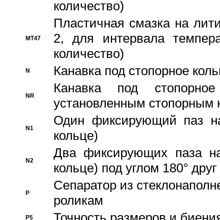
количество)
Пластичная смазка на лити
2, для интервала темпера
MT47
количество)
Канавка под стопорное кол
N
Канавка под стопорно
NR
установленным стопорным 
Один фиксирующий паз на
N1
кольце)
Два фиксирующих паза на
N2
кольце) под углом 180° друг 
Cепаратор из стеклонаполн
P
роликам
Точность размеров и биения
P5