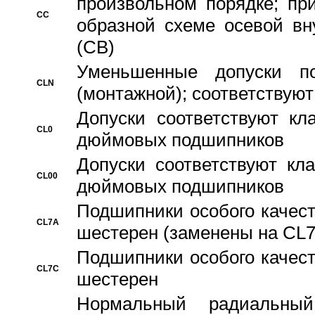
произвольном порядке; пр
CC
образной схеме осевой вн
(CB)
Уменьшенные допуски 
CLN
(монтажной); соответствуют
Допуски соответствуют кл
CL0
дюймовых подшипников
Допуски соответствуют кл
CL00
дюймовых подшипников
Подшипники особого качест
CL7A
шестерен (заменены на CL
Подшипники особого качест
CL7C
шестерен
Hормальный радиальный