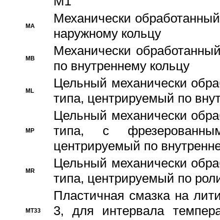
M1
Механически обработанный
MA
наружному кольцу
Механически обработанный
MB
по внутреннему кольцу
Цельный механически обра
ML
типа, центрируемый по вну
Цельный механически обра
типа, с фрезерованны
MP
центрируемый по внутренне
Цельный механически обра
MR
типа, центрируемый по рол
Пластичная смазка на лити
3, для интервала темпера
MT33