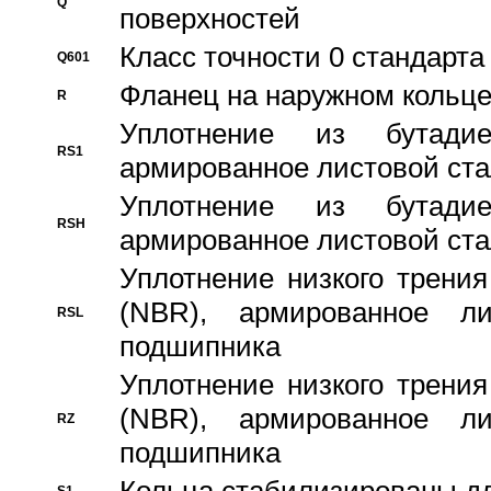
Q
поверхностей
Класс точности 0 стандар
Q601
Фланец на наружном кольц
R
Уплотнение из бутадие
RS1
армированное листовой ста
Уплотнение из бутадие
RSH
армированное листовой ста
Уплотнение низкого трения
(NBR), армированное л
RSL
подшипника
Уплотнение низкого трения
(NBR), армированное л
RZ
подшипника