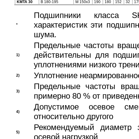
KMTA 30
B 180-195
M 150x3
190
180
152
32
17
Подшипники класса S
характеристик эти подшип
*
шума.
Предельные частоты враще
действительны для подши
1)
уплотнениями низкого трени
Уплотнение неармированно
2)
Предельные частоты вращ
3)
примерно 80 % от приведен
Допустимое осевое сме
4)
относительно другого
Рекомендуемый диаметр 
5)
осевой нагрузкой