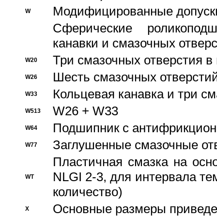
Модифицированные допуски
W
Сферические роликопод
канавки и смазочных отвер
Три смазочных отверстия в
W20
Шесть смазочных отверстий
W26
Кольцевая канавка и три с
W33
W26 + W33
W513
Подшипник с антифрикционн
W64
Заглушенные смазочные от
W77
Пластичная смазка на осн
NLGI 2-3, для интервала те
WT
количество)
Основные размеры приведен
X