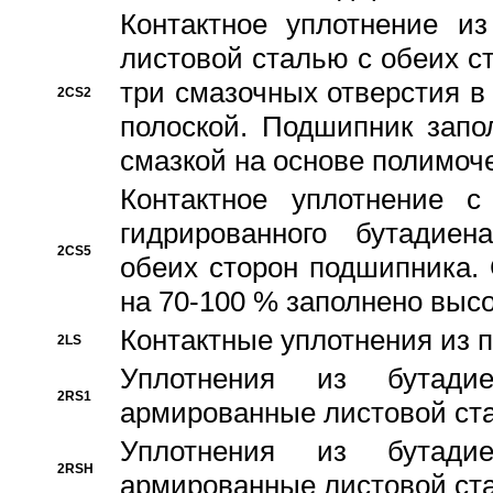
Контактное уплотнение и
листовой сталью с обеих с
три смазочных отверстия в
2CS2
полоской. Подшипник запо
смазкой на основе полимо
Контактное уплотнение 
гидрированного бутадиен
2CS5
обеих сторон подшипника.
на 70-100 % заполнено выс
Контактные уплотнения из 
2LS
Уплотнения из бутадие
2RS1
армированные листовой ста
Уплотнения из бутадие
2RSH
армированные листовой ста