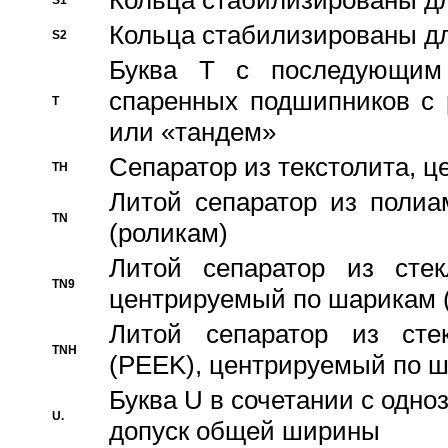
Кольца стабилизированы дл
S1
Кольца стабилизированы дл
S2
Буква T с последующим
спаренных подшипников с 
T
или «тандем»
Сепаратор из текстолита, 
TH
Литой сепаратор из полиа
TN
(роликам)
Литой сепаратор из стекл
TN9
центрируемый по шарикам 
Литой сепаратор из стек
TNH
(PEEK), центрируемый по 
Буква U в сочетании с одн
U.
допуск общей ширины