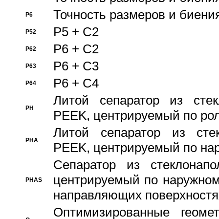
Точность размеров и биения
P6
P5 + C2
P52
P6 + C2
P62
P6 + C3
P63
P6 + C4
P64
Литой сепаратор из стек
PH
PEEK, центрируемый по ро
Литой сепаратор из стек
PHA
PEEK, центрируемый по на
Сепаратор из стеклонапо
центрируемый по наружном
PHAS
направляющих поверхностя
Оптимизированные геомет