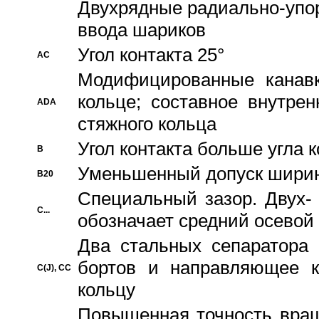
Двухрядные радиально-упо
ввода шариков
Угол контакта 25°
AC
Модифицированные канавк
кольце; составное внутре
ADA
стяжного кольца
Угол контакта больше угла 
B
Уменьшенный допуск шири
B20
Специальный зазор. Двух-
C...
обозначает средний осевой
Два стальных сепаратора 
бортов и направляющее к
C(J), CC
кольцу
Повышенная точность враще