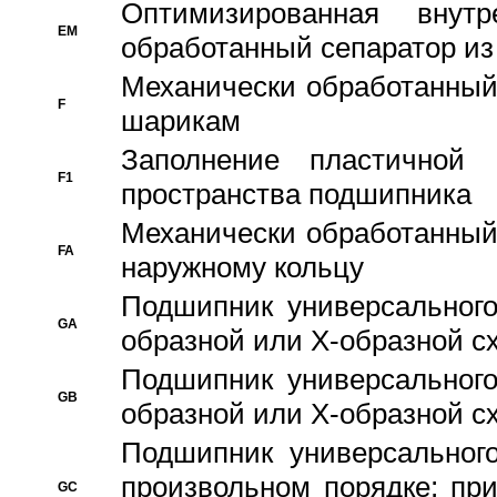
Оптимизированная внут
EM
обработанный сепаратор из
Механически обработанный
F
шарикам
Заполнение пластичной
F1
пространства подшипника
Механически обработанный
FA
наружному кольцу
Подшипник универсального
GA
образной или Х-образной сх
Подшипник универсального
GB
образной или Х-образной с
Подшипник универсального
произвольном порядке; пр
GC