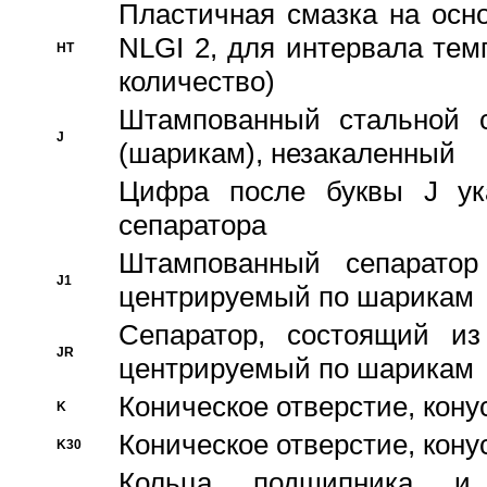
Пластичная смазка на осн
NLGI 2, для интервала темп
HT
количество)
Штампованный стальной с
J
(шарикам), незакаленный
Цифра после буквы J ука
сепаратора
Штампованный сепаратор
J1
центрируемый по шарикам
Сепаратор, состоящий из
JR
центрируемый по шарикам
Коническое отверстие, кону
K
Коническое отверстие, кону
K30
Кольца подшипника и