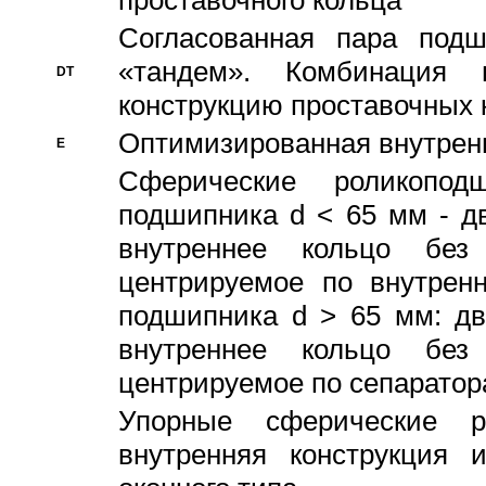
проставочного кольца
Согласованная пара под
«тандем». Комбинация
DT
конструкцию проставочных 
Оптимизированная внутрен
E
Сферические роликопод
подшипника d < 65 мм - дв
внутреннее кольцо без
центрируемое по внутренн
подшипника d > 65 мм: дв
внутреннее кольцо без
центрируемое по сепарато
Упорные сферические ро
внутренняя конструкция 