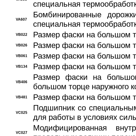
специальная термообработ
Бомбинированные дорожк
VA607
специальная термообработ
Размер фаски на большом т
VB022
Размер фаски на большом т
VB026
Размер фаски на большом т
VB061
Размер фаски на большом т
VB134
Размер фаски на большо
VB406
большом торце наружного к
Размер фаски на большом т
VB481
Подшипник со специальным
VC025
для работы в условиях сил
Модифицированная внут
VC027