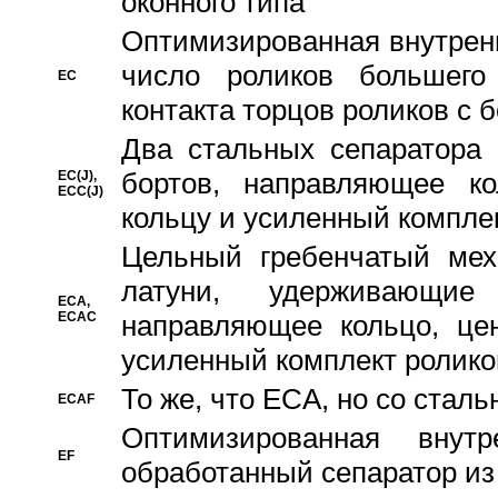
оконного типа
Oптимизированная внутренн
число роликов большего
EC
контакта торцов роликов с 
Два стальных сепаратора 
бортов, направляющее ко
EC(J),
ECC(J)
кольцу и усиленный компле
Цельный гребенчатый мех
латуни, удерживающи
ECA,
ECAC
направляющее кольцо, цен
усиленный комплект ролико
То же, что ECA, но со стал
ECAF
Оптимизированная внут
EF
обработанный сепаратор из