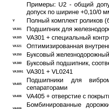
Примеры: U2 - общий допу
допуск по ширине +0,10/0 м
Полный комплект роликов (
V
Подшипник для железнодор
VA301
VA301 + специальный контр
VA305
Оптимизированная внутрен
VA321
Буксовый железнодорожный
VA350
Буксовый подшипник, соотв
VA380
VA301 + VL0241
VA3091
Подшипники для вибром
VA405
сепараторами
VA405 + отверстие с покры
VA406
Бомбинированные дорожк
VA606