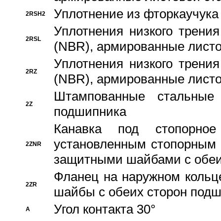
Уплотнение из фторкаучука
2RSH2
Уплотнения низкого трения
2RSL
(NBR), армированные листо
Уплотнения низкого трения
2RZ
(NBR), армированные листо
Штампованные стальные
2Z
подшипника
Канавка под стопорно
установленным стопорным
2ZNR
защитными шайбами с обеи
Фланец на наружном кольц
2ZR
шайбы с обеих сторон под
Угол контакта 30°
A