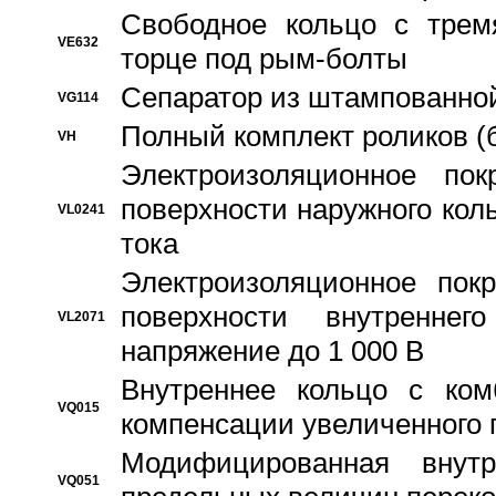
Свободное кольцо с трем
VE632
торце под рым-болты
Сепаратор из штампованной
VG114
Полный комплект роликов (
VH
Электроизоляционное по
поверхности наружного коль
VL0241
тока
Электроизоляционное пок
поверхности внутреннег
VL2071
напряжение до 1 000 В
Bнутреннее кольцо с ком
VQ015
компенсации увеличенного 
Модифицированная внут
VQ051