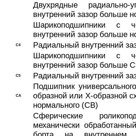
Двухрядные радиально-
внутренний зазор больше н
Шарикоподшипники с че
внутренний зазор больше н
Pадиальный внутренний за
C4
Шарикоподшипники с че
внутренний зазор больше C
Pадиальный внутренний за
C5
Подшипник универсального
образной или Х-образной с
CA
нормального (CB)
Сферические роликопо
механически обработанный
борта на внутреннем 