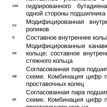
гидрированного бутадиен
CS5
одной стороны подшипника
Модифицированная внутре
CV
роликов
Составное внутреннее кольц
D
Модифицированные канавк
кольце; составное внутре
DA
стяжного кольца
Согласованная пара подши
схеме. Комбинация цифр п
DB
проставочных колец
Согласованная пара подши
схеме. Комбинация цифр п
DF