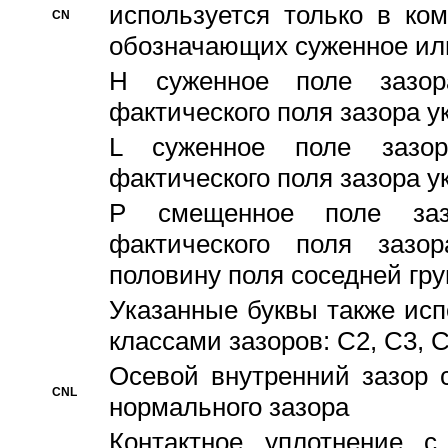
используется только в ко
CN
обозначающих суженное ил
H суженное поле зазора
фактического поля зазора у
L суженное поле зазор
фактического поля зазора у
P смещенное поле заз
фактического поля заз
половину поля соседней гр
Указанные буквы также ис
классами зазоров: С2, C3, 
Осевой внутренний зазор 
CNL
нормального зазора
Контактное уплотнение 