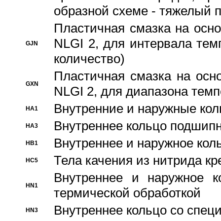
образной схеме - тяжелый 
Пластичная смазка на осно
NLGI 2, для интервала темп
GJN
количество)
Пластичная смазка на осн
GXN
NLGI 2, для диапазона темп
Внутренние и наружные кол
HA1
Bнутреннее кольцо подшипн
HA3
Bнутреннее и наружное коль
HB1
Тела качения из нитрида к
HC5
Bнутреннее и наружное к
HN1
термической обработкой
Внутреннее кольцо со спец
HN3