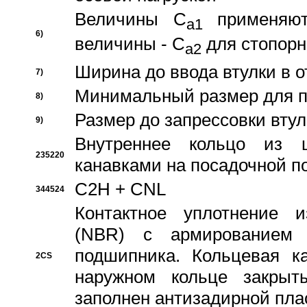
Величины C
применяют
a1
6)
величины - C
для стопорн
a2
Ширина до ввода втулки в 
7)
Минимальный размер для п
8)
Размер до запрессовки втул
9)
Внутреннее кольцо из 
235220
канавками на посадочной п
C2H + CNL
344524
Контактное уплотнение и
(NBR) с армированием 
подшипника. Кольцевая к
2CS
наружном кольце закрыт
заполнен антизадирной пла