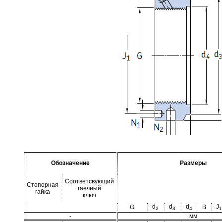
Обозначение
Размеры
Соответсвующий
Стопорная
гаечный
гайка
ключ
d
d
d
J
G
B
2
3
4
1
-
мм