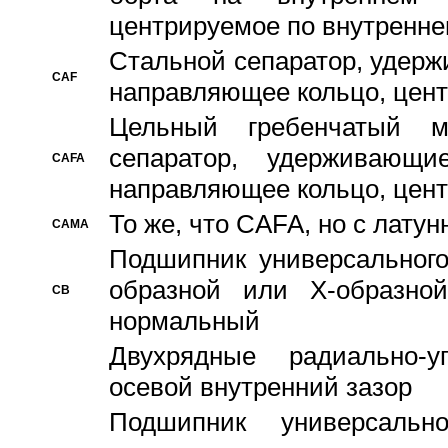
центрируемое по внутренне
Стальной сепаратор, удерж
CAF
направляющее кольцо, цент
Цельный гребенчатый м
сепаратор, удерживающ
CAFA
направляющее кольцо, цент
То же, что CAFA, но с лату
CAMA
Подшипник универсального
образной или Х-образно
CB
нормальный
Двухрядные радиально-
осевой внутренний зазор
Подшипник универсальн