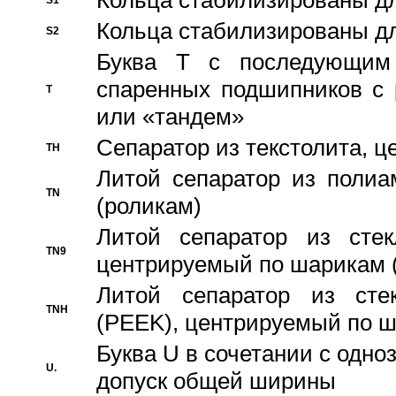
Кольца стабилизированы дл
S1
Кольца стабилизированы дл
S2
Буква T с последующим
спаренных подшипников с 
T
или «тандем»
Сепаратор из текстолита, 
TH
Литой сепаратор из полиа
TN
(роликам)
Литой сепаратор из стекл
TN9
центрируемый по шарикам 
Литой сепаратор из стек
TNH
(PEEK), центрируемый по 
Буква U в сочетании с одн
U.
допуск общей ширины