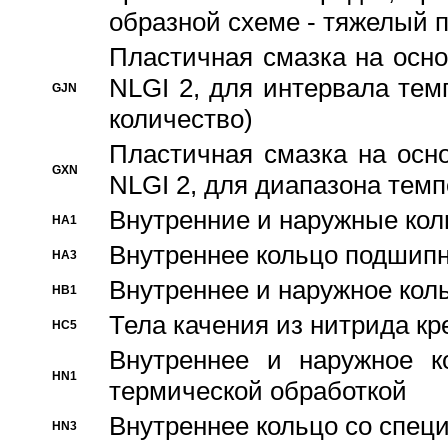
образной схеме - тяжелый 
Пластичная смазка на осно
NLGI 2, для интервала темп
GJN
количество)
Пластичная смазка на осн
GXN
NLGI 2, для диапазона темп
Внутренние и наружные кол
HA1
Bнутреннее кольцо подшипн
HA3
Bнутреннее и наружное коль
HB1
Тела качения из нитрида к
HC5
Bнутреннее и наружное к
HN1
термической обработкой
Внутреннее кольцо со спец
HN3