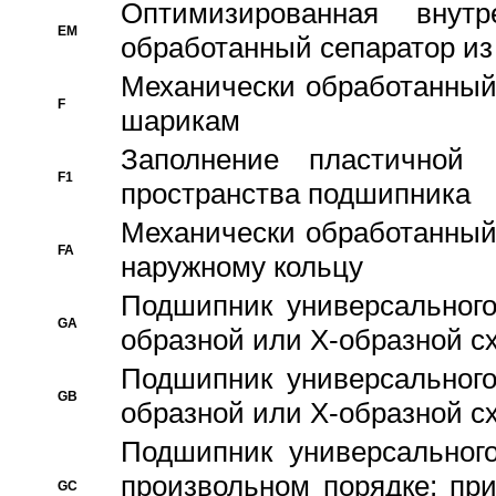
Оптимизированная внут
EM
обработанный сепаратор из
Механически обработанный
F
шарикам
Заполнение пластичной
F1
пространства подшипника
Механически обработанный
FA
наружному кольцу
Подшипник универсального
GA
образной или Х-образной сх
Подшипник универсального
GB
образной или Х-образной с
Подшипник универсального
произвольном порядке; пр
GC