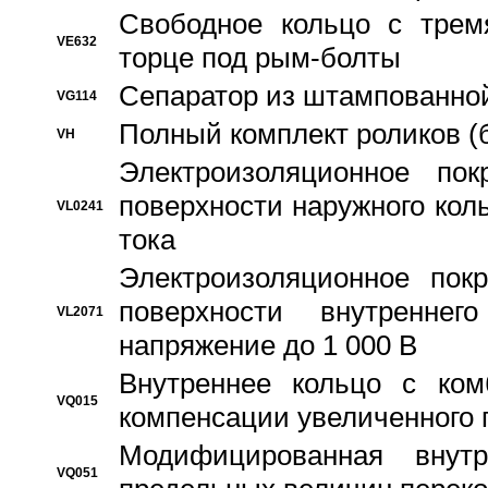
Свободное кольцо с трем
VE632
торце под рым-болты
Сепаратор из штампованной
VG114
Полный комплект роликов (
VH
Электроизоляционное по
поверхности наружного коль
VL0241
тока
Электроизоляционное пок
поверхности внутреннег
VL2071
напряжение до 1 000 В
Bнутреннее кольцо с ком
VQ015
компенсации увеличенного 
Модифицированная внут
VQ051