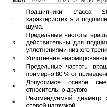
KMTA 22
B 135-145
M 110x2
140
132
112
32
12
Подшипники класса S
характеристик эти подшип
*
шума.
Предельные частоты враще
действительны для подши
1)
уплотнениями низкого трени
Уплотнение неармированно
2)
Предельные частоты вращ
3)
примерно 80 % от приведен
Допустимое осевое сме
4)
относительно другого
Рекомендуемый диаметр 
5)
осевой нагрузкой