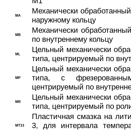
M1
Механически обработанный
MA
наружному кольцу
Механически обработанный
MB
по внутреннему кольцу
Цельный механически обра
ML
типа, центрируемый по вну
Цельный механически обра
типа, с фрезерованны
MP
центрируемый по внутренне
Цельный механически обра
MR
типа, центрируемый по рол
Пластичная смазка на лити
3, для интервала темпера
MT33