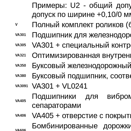
Примеры: U2 - общий допу
допуск по ширине +0,10/0 м
Полный комплект роликов (
V
Подшипник для железнодор
VA301
VA301 + специальный контр
VA305
Оптимизированная внутрен
VA321
Буксовый железнодорожный
VA350
Буксовый подшипник, соотв
VA380
VA301 + VL0241
VA3091
Подшипники для вибром
VA405
сепараторами
VA405 + отверстие с покры
VA406
Бомбинированные дорожк
VA606