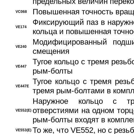
предельных величин переко
Повышенная точность вращ
VC068
Фиксирующий паз в наружн
VE174
кольца и повышенная точн
Модифицированный подши
VE240
смещения
Тугое кольцо с тремя резь
VE447
рым-болты
Тугое кольцо с тремя рез
VE447E
тремя рым-болтами в компл
Наружное кольцо с тр
отверстиями на одном торце
VE552(E)
рым-болты входят в компле
То же, что VE552, но с рез
VE553(E)