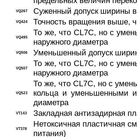
предельных величин переко
Суженный допуск ширины вн
VQ267
Точность вращения выше, 
VQ424
То же, что CL7C, но с ум
VQ495
наружного диаметра
Уменьшенный допуск ширин
VQ506
То же, что CL7C, но с ум
VQ507
наружного диаметра
То же, что CL7C, но с уме
кольца и уменьшенными и
VQ523
диаметра
Закладная антизадирная пл
VT143
Нетоксичная пластичная сма
VT378
питания)