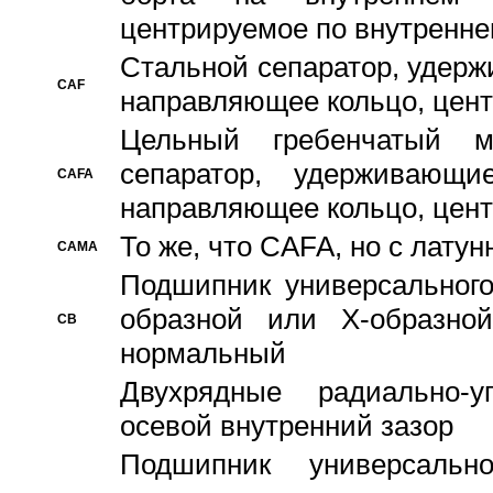
центрируемое по внутренне
Стальной сепаратор, удерж
CAF
направляющее кольцо, цент
Цельный гребенчатый м
сепаратор, удерживающ
CAFA
направляющее кольцо, цент
То же, что CAFA, но с лату
CAMA
Подшипник универсального
образной или Х-образно
CB
нормальный
Двухрядные радиально-
осевой внутренний зазор
Подшипник универсальн