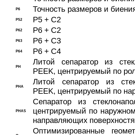
Точность размеров и биения
P6
P5 + C2
P52
P6 + C2
P62
P6 + C3
P63
P6 + C4
P64
Литой сепаратор из стек
PH
PEEK, центрируемый по ро
Литой сепаратор из стек
PHA
PEEK, центрируемый по на
Сепаратор из стеклонапо
центрируемый по наружном
PHAS
направляющих поверхностя
Оптимизированные геомет