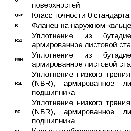
Q
поверхностей
Класс точности 0 стандар
Q601
Фланец на наружном кольц
R
Уплотнение из бутадие
RS1
армированное листовой ста
Уплотнение из бутадие
RSH
армированное листовой ста
Уплотнение низкого трения
(NBR), армированное л
RSL
подшипника
Уплотнение низкого трения
(NBR), армированное л
RZ
подшипника