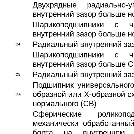
Двухрядные радиально-
внутренний зазор больше н
Шарикоподшипники с че
внутренний зазор больше н
Pадиальный внутренний за
C4
Шарикоподшипники с че
внутренний зазор больше C
Pадиальный внутренний за
C5
Подшипник универсального
образной или Х-образной с
CA
нормального (CB)
Сферические роликопо
механически обработанный
борта на внутреннем 