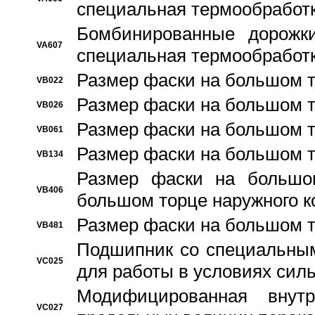
специальная термообработ
Бомбинированные дорожк
VA607
специальная термообработ
Размер фаски на большом т
VB022
Размер фаски на большом т
VB026
Размер фаски на большом т
VB061
Размер фаски на большом т
VB134
Размер фаски на большо
VB406
большом торце наружного к
Размер фаски на большом т
VB481
Подшипник со специальным
VC025
для работы в условиях сил
Модифицированная внут
VC027