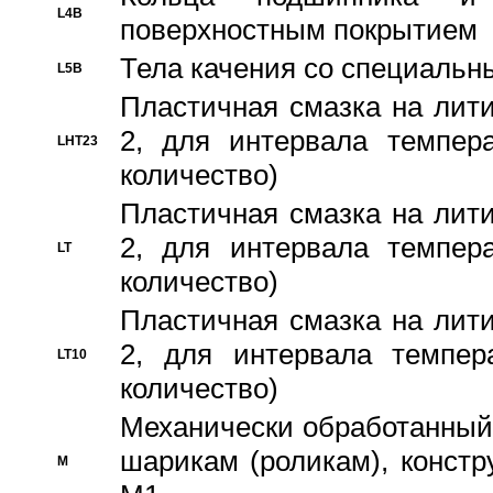
L4B
поверхностным покрытием
Тела качения со специаль
L5B
Пластичная смазка на лити
2, для интервала темпера
LHT23
количество)
Пластичная смазка на лити
2, для интервала темпера
LT
количество)
Пластичная смазка на лити
2, для интервала темпер
LT10
количество)
Механически обработанный 
шарикам (роликам), констр
M