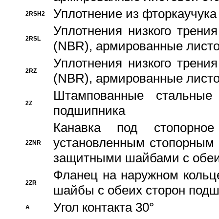
Уплотнение из фторкаучука
2RSH2
Уплотнения низкого трения
2RSL
(NBR), армированные листо
Уплотнения низкого трения
2RZ
(NBR), армированные листо
Штампованные стальные
2Z
подшипника
Канавка под стопорно
установленным стопорным
2ZNR
защитными шайбами с обеи
Фланец на наружном кольц
2ZR
шайбы с обеих сторон под
Угол контакта 30°
A