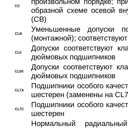
произвольном порядке; пр
CC
образной схеме осевой вн
(CB)
Уменьшенные допуски 
CLN
(монтажной); соответствуют
Допуски соответствуют кл
CL0
дюймовых подшипников
Допуски соответствуют кл
CL00
дюймовых подшипников
Подшипники особого качест
CL7A
шестерен (заменены на CL
Подшипники особого качест
CL7C
шестерен
Hормальный радиальный