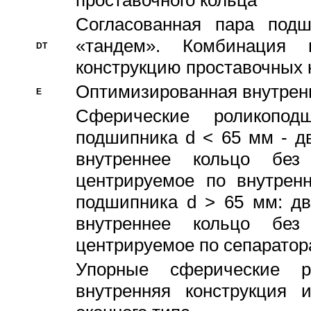
проставочного кольца
Согласованная пара под
«тандем». Комбинация
DT
конструкцию проставочных 
Оптимизированная внутрен
E
Сферические роликопод
подшипника d < 65 мм - дв
внутреннее кольцо без
центрируемое по внутренн
подшипника d > 65 мм: дв
внутреннее кольцо без
центрируемое по сепарато
Упорные сферические ро
внутренняя конструкция 