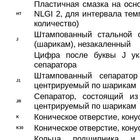
Пластичная смазка на осн
NLGI 2, для интервала темп
HT
количество)
Штампованный стальной с
J
(шарикам), незакаленный
Цифра после буквы J ука
сепаратора
Штампованный сепаратор
J1
центрируемый по шарикам
Сепаратор, состоящий из
JR
центрируемый по шарикам
Коническое отверстие, кону
K
Коническое отверстие, кону
K30
Кольца подшипника и