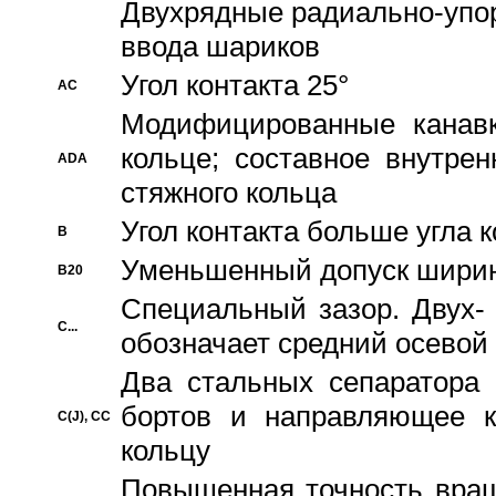
Двухрядные радиально-упо
ввода шариков
Угол контакта 25°
AC
Модифицированные канавк
кольце; составное внутре
ADA
стяжного кольца
Угол контакта больше угла 
B
Уменьшенный допуск шири
B20
Специальный зазор. Двух-
C...
обозначает средний осевой
Два стальных сепаратора 
бортов и направляющее к
C(J), CC
кольцу
Повышенная точность враще