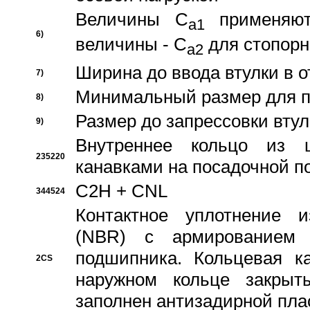
Величины C
применяют
a1
6)
величины - C
для стопорн
a2
Ширина до ввода втулки в 
7)
Минимальный размер для п
8)
Размер до запрессовки втул
9)
Внутреннее кольцо из 
235220
канавками на посадочной п
C2H + CNL
344524
Контактное уплотнение и
(NBR) с армированием 
подшипника. Кольцевая к
2CS
наружном кольце закрыт
заполнен антизадирной пла