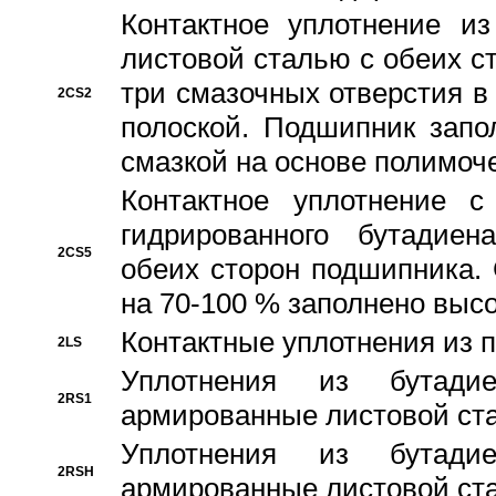
Контактное уплотнение и
листовой сталью с обеих с
три смазочных отверстия в
2CS2
полоской. Подшипник запо
смазкой на основе полимо
Контактное уплотнение 
гидрированного бутадиен
2CS5
обеих сторон подшипника.
на 70-100 % заполнено выс
Контактные уплотнения из 
2LS
Уплотнения из бутадие
2RS1
армированные листовой ста
Уплотнения из бутадие
2RSH
армированные листовой ста