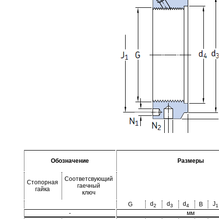
Обозначение
Размеры
Соответсвующий
Стопорная
гаечный
гайка
ключ
d
d
d
J
G
B
2
3
4
1
-
мм