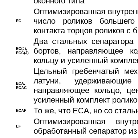
оконного типа
Oптимизированная внутренн
число роликов большего
EC
контакта торцов роликов с 
Два стальных сепаратора 
бортов, направляющее ко
EC(J),
ECC(J)
кольцу и усиленный компле
Цельный гребенчатый мех
латуни, удерживающи
ECA,
ECAC
направляющее кольцо, цен
усиленный комплект ролико
То же, что ECA, но со стал
ECAF
Оптимизированная внут
EF
обработанный сепаратор из