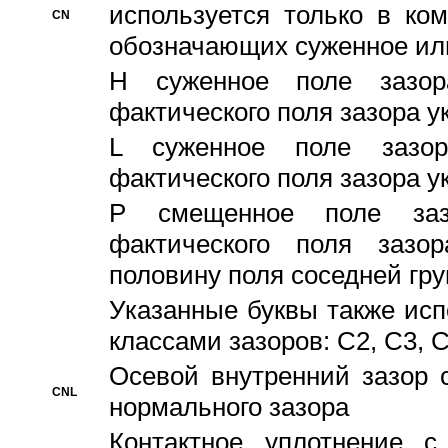
используется только в ко
CN
обозначающих суженное ил
H суженное поле зазора
фактического поля зазора у
L суженное поле зазор
фактического поля зазора у
P смещенное поле заз
фактического поля заз
половину поля соседней гр
Указанные буквы также ис
классами зазоров: С2, C3, 
Осевой внутренний зазор 
CNL
нормального зазора
Контактное уплотнение 