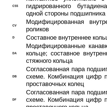
гидрированного бутадиен
CS5
одной стороны подшипника
Модифицированная внутре
CV
роликов
Составное внутреннее кольц
D
Модифицированные канавк
кольце; составное внутре
DA
стяжного кольца
Согласованная пара подши
схеме. Комбинация цифр п
DB
проставочных колец
Согласованная пара подши
схеме. Комбинация цифр п
DF