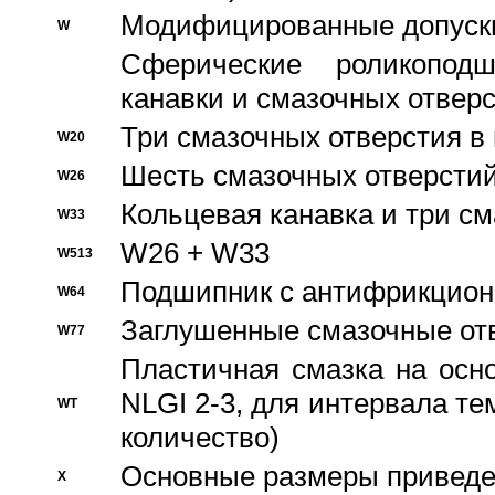
Модифицированные допуски
W
Сферические роликопод
канавки и смазочных отвер
Три смазочных отверстия в
W20
Шесть смазочных отверстий
W26
Кольцевая канавка и три с
W33
W26 + W33
W513
Подшипник с антифрикционн
W64
Заглушенные смазочные от
W77
Пластичная смазка на осн
NLGI 2-3, для интервала те
WT
количество)
Основные размеры приведен
X