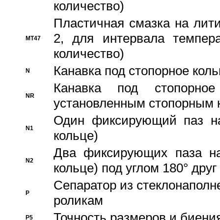
количество)
Пластичная смазка на лити
2, для интервала темпера
MT47
количество)
Канавка под стопорное кол
N
Канавка под стопорно
NR
установленным стопорным 
Один фиксирующий паз на
N1
кольце)
Два фиксирующих паза на
N2
кольце) под углом 180° друг 
Cепаратор из стеклонаполн
P
роликам
Точность размеров и биения
P5