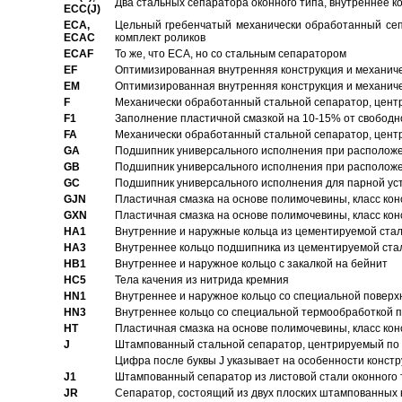
Два стальных сепаратора оконного типа, внутреннее к
ECC(J)
ECA,
Цельный гребенчатый механически обработанный сеп
ECAC
комплект роликов
ECAF
То же, что ECA, но со стальным сепаратором
EF
Оптимизированная внутренняя конструкция и механич
EM
Оптимизированная внутренняя конструкция и механич
F
Механически обработанный стальной сепаратор, цен
F1
Заполнение пластичной смазкой на 10-15% от свободн
FA
Механически обработанный стальной сепаратор, цент
GA
Подшипник универсального исполнения при расположен
GB
Подшипник универсального исполнения при расположен
GC
Подшипник универсального исполнения для парной уст
GJN
Пластичная смазка на основе полимочевины, класс конс
GXN
Пластичная смазка на основе полимочевины, класс конс
HA1
Внутренние и наружные кольца из цементируемой ста
HA3
Bнутреннее кольцо подшипника из цементируемой ста
HB1
Bнутреннее и наружное кольцо с закалкой на бейнит
HC5
Тела качения из нитрида кремния
HN1
Bнутреннее и наружное кольцо со специальной поверх
HN3
Внутреннее кольцо со специальной термообработкой 
HT
Пластичная смазка на основе полимочевины, класс конс
J
Штампованный стальной сепаратор, центрируемый по 
Цифра после буквы J указывает на особенности конст
J1
Штампованный сепаратор из листовой стали оконного
JR
Сепаратор, состоящий из двух плоских штампованных