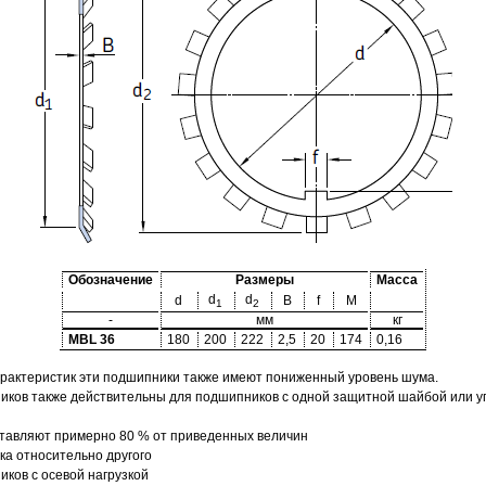
Обозначение
Размеры
Масса
d
d
d
B
f
M
1
2
-
мм
кг
MBL 36
180
200
222
2,5
20
174
0,16
арактеристик эти подшипники также имеют пониженный уровень шума.
ов также действительны для подшипников с одной защитной шайбой или упл
тавляют примерно 80 % от приведенных величин
а относительно другого
ков с осевой нагрузкой