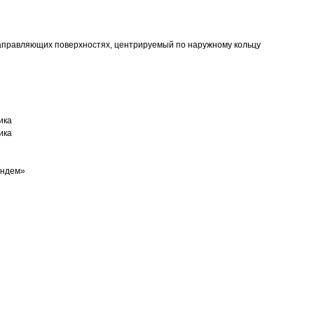
аправляющих поверхностях, центрируемый по наружному кольцу
ика
ика
андем»