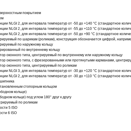
оверхностным покрытием
ем
нции NLGI 2, для интервала температур от -50 до +140 °C (стандартное колич
нции NLGI 2, для интервала температур от -55 до +110 °C (стандартное колич
нции NLGI 2, для интервала температур от -50 до +90 °C (стандартное количе
рируемый по шарикам (роликам), конструкция обозначается цифрой, наприме
рируемый по наружному кольцу
рированный по внутреннему кольцу
ор оконного типа, центрируемый по внутреннему или наружному кольцу
ор оконного типа, с фрезерованными или протянутыми карманами, центриру
ор оконного типа, центрируемый по роликам
нции NLGI 3, для интервала температур от -30 до +120 °C (стандартное колич
нции NLGI 2, для интервала температур от -30 до +110 °C (стандартное колич
дшипника
установленным стопорным кольцом
ободном кольце)
одном кольце) под углом 180° друг к другу
трируемый по роликам
ости 5 ISO
ости 6 ISO