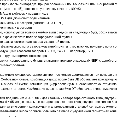
в произвольном порядке; при расположении по О-образной или Х-образной сх
 (монтажной); соответствуют классу точности ISO 6X
АВМА для дюймовых подшипников
 ABMA для дюймовых подшипников
 конических шестерен (заменены на CL7C)
 конических шестерен
о, используется только в комбинации с одной из следующих букв, обозначаю
ине фактического поля зазора указанной группы
не фактического поля зазора указанной группы
 фактического поля зазора указанной группы плюс нижнюю половину поля со
ледующими классами зазоров: С2, C3, С4 и С5, например, С2Н
ине группы нормального зазора
ью из гидрированного бутадиенакрилнитрильного каучука (HNBR) с одной ст
омплект роликов
аружном кольце; составное внутреннее кольцо удерживается при помощи ст
О-образной схеме. Комбинация цифр после букв DB обозначает конструкцию
Х-образной схеме. Комбинация цифр после букв DF обозначает конструкцию 
схеме «тандем». Комбинация цифр после букв DT обозначает конструкцию п
ия подшипника d < 65 мм - два стальных сепаратора оконного типа, внутрен
ка d > 65 мм: два стальных сепаратора оконного типа, внутреннее кольцо б
анная внутренняя конструкция и штампованный стальной сепаратор оконног
увеличенное число роликов большего размера с улучшенной геометрией конта