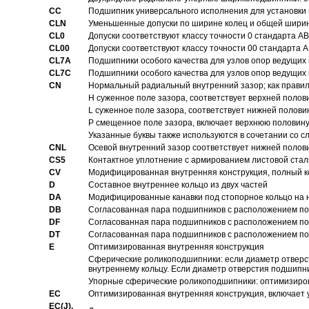
CC
Подшипник универсального исполнения для установки 
CLN
Уменьшенные допуски по ширине колец и общей ширине
CL0
Допуски соответствуют классу точности 0 стандарта 
CL00
Допуски соответствуют классу точности 00 стандарта
CL7A
Подшипники особого качества для узлов опор ведущих
CL7C
Подшипники особого качества для узлов опор ведущих
CN
Hормальный радиальный внутренний зазор; как правил
H суженное поле зазора, соответствует верхней полов
L суженное поле зазора, соответствует нижней полови
P смещенное поле зазора, включает верхнюю половину
Указанные буквы также используются в сочетании со с
CNL
Осевой внутренний зазор соответствует нижней полов
CS5
Контактное уплотнение с армированием листовой стал
CV
Модифицированная внутренняя конструкция, полный к
D
Составное внутреннее кольцо из двух частей
DA
Модифицированные канавки под стопорное кольцо на н
DB
Согласованная пара подшипников с расположением по 
DF
Согласованная пара подшипников с расположением по 
DT
Согласованная пара подшипников с расположением по 
E
Оптимизированная внутренняя конструкция
Сферические роликоподшипники: если диаметр отверст
внутреннему кольцу. Если диаметр отверстия подшипни
Упорные сферические роликоподшипники: оптимизиров
EC
Oптимизированная внутренняя конструкция, включает 
EC(J),