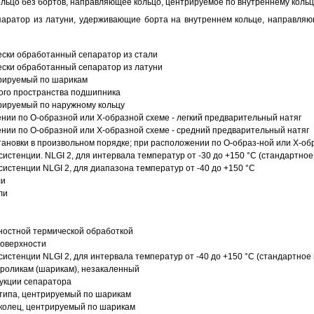
ольцо без бортов, направляющее кольцо, центрируемое по внутреннему кольц
аратор из латуни, удерживающие борта на внутреннем кольце, направляющ
ески обработанный сепаратор из стали
ески обработанный сепаратор из латуни
трируемый по шарикам
ого пространства подшипника
рируемый по наружному кольцу
ии по О-образной или Х-образной схеме - легкий предварительный натяг
ии по О-образной или Х-образной схеме - средний предварительный натяг
ановки в произвольном порядке; при расположении по О-образ-ной или Х-об
истенции. NLGI 2, для интервала температур от -30 до +150 °C (стандартное
истенции NLGI 2, для диапазона температур от -40 до +150 °C
ли
ли
ностной термической обработкой
поверхности
истенции NLGI 2, для интервала температур от -40 до +150 °C (стандартное 
роликам (шарикам), незакаленный
рукции сепаратора
 типа, центрируемый по шарикам
 колец, центрируемый по шарикам