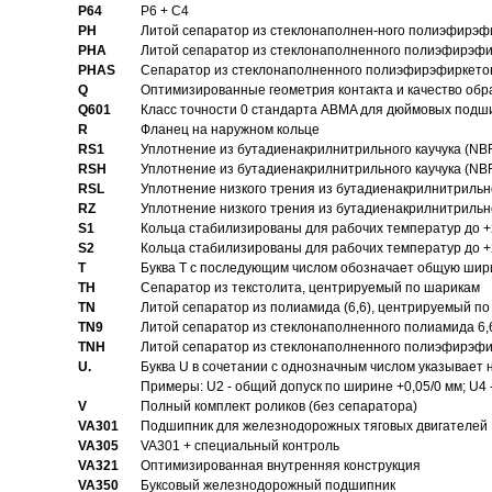
P64
P6 + C4
PH
Литой сепаратор из стеклонаполнен-ного полиэфирэф
PHA
Литой сепаратор из стеклонаполненного полиэфирэфи
PHAS
Сепаратор из стеклонаполненного полиэфирэфиркетон
Q
Оптимизированные геометрия контакта и качество обр
Q601
Класс точности 0 стандарта ABMA для дюймовых подш
R
Фланец на наружном кольце
RS1
Уплотнение из бутадиенакрилнитрильного каучука (NB
RSH
Уплотнение из бутадиенакрилнитрильного каучука (NB
RSL
Уплотнение низкого трения из бутадиенакрилнитрильно
RZ
Уплотнение низкого трения из бутадиенакрилнитрильно
S1
Кольца стабилизированы для рабочих температур до +
S2
Кольца стабилизированы для рабочих температур до +
T
Буква T с последующим числом обозначает общую шир
TH
Сепаратор из текстолита, центрируемый по шарикам
TN
Литой сепаратор из полиамида (6,6), центрируемый по
TN9
Литой сепаратор из стеклонаполненного полиамида 6,6
TNH
Литой сепаратор из стеклонаполненного полиэфирэфи
U.
Буква U в сочетании с однозначным числом указывает
Примеры: U2 - общий допуск по ширине +0,05/0 мм; U4 
V
Полный комплект роликов (без сепаратора)
VA301
Подшипник для железнодорожных тяговых двигателей
VA305
VA301 + специальный контроль
VA321
Оптимизированная внутренняя конструкция
VA350
Буксовый железнодорожный подшипник