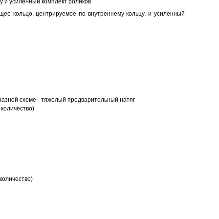
у и усиленный комплект роликов
ее кольцо, центрируемое по внутреннему кольцу, и усиленный
разной схеме - тяжелый предварительный натяг
 количество)
количество)