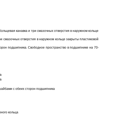
Кольцевая канавка и три смазочных отверстия в наружном кольце
ри смазочных отверстия в наружном кольце закрыты пластиковой
торон подшипника. Свободное пространство в подшипнике на 70-
а
а
шайбами с обеих сторон подшипника
ного кольца