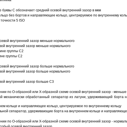
шипника
е буквы С обозначает средний осевой внутренний зазор в мкм
ольцо без бортов и направляющее кольцо, центрируемое по внутреннему кол
точности 5 ISO
севой внутренний зазор меньше нормального
вой внутренний зазор меньше нормального
вине группы C2
ине группы C2
евой внутренний зазор больше нормального
вой внутренний зазор больше нормального
вой внутренний зазор больше C3
ии по О-образной или Х-образной схеме осевой внутренний зазор - меньше
й механически обработанный сепаратор из латуни, удерживающий борта н
ем кольце и направляющее кольцо, центрируемое по внутреннему кольцу
ьной сепаратор, удерживающие борта на внутреннем кольце и направляющее
ии по О-образной или Х-образной схеме осевой внутренний зазор - нормал
собый осевой внутренний зазор