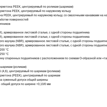
иркетона PEEK, центрируемый по роликам (шарикам)
ркетона PEEK, центрируемый по наружному кольцу
а PEEK, центрируемый по наружному кольцу, со смазочными канавками на н
аботки поверхностей
ипников
R), армированное листовой сталью, с одной стороны подшипника
R), армированное листовой сталью, с одной стороны подшипника
го каучука (NBR), армированное листовой сталью, с одной стороны подшипн
го каучука (NBR), армированное листовой сталью, с одной стороны подшипн
200 °C
250 °C
ину спаренных подшипников с расположением по схемам О-образной или «т
 шарикам (роликам)
 (4,6), центрируемый по шарикам (роликам)
ркетона (PEEK), центрируемый по шарикам
 на суженный допуск общей ширины
- общий допуск по ширине +0,10/0 мм