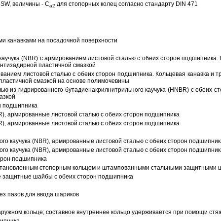
SW, величины - C
для стопорных колец согласно стандарту DIN 471
a2
ми канавками на посадочной поверхности
аучука (NBR) с армированием листовой сталью с обеих сторон подшипника. 
антизадирной пластичной смазкой
ованием листовой сталью с обеих сторон подшипника. Кольцевая канавка и т
пластичной смазкой на основе полимочевины
ью из гидрированного бутадиенакрилнитрильного каучука (HNBR) с обеих с
азкой
н подшипника
R), армированные листовой сталью с обеих сторон подшипника
R), армированные листовой сталью с обеих сторон подшипника
ого каучука (NBR), армированные листовой сталью с обеих сторон подшипник
ого каучука (NBR), армированные листовой сталью с обеих сторон подшипник
орон подшипника
 установленным стопорным кольцом и штампованными стальными защитными 
е защитные шайбы с обеих сторон подшипника
з пазов для ввода шариков
ружном кольце; составное внутреннее кольцо удерживается при помощи стяж