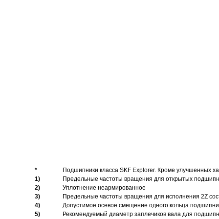
*
Подшипники класса SKF Explorer. Кроме улучшенных х
1)
Предельные частоты вращения для открытых подшипник
2)
Уплотнение неармированное
3)
Предельные частоты вращения для исполнения 2Z сос
4)
Допустимое осевое смещение одного кольца подшипник
5)
Рекомендуемый диаметр заплечиков вала для подшипни