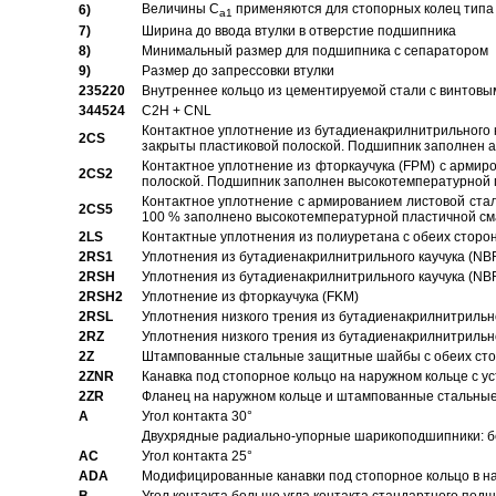
Величины C
применяются для стопорных колец типа 
6)
a1
7)
Ширина до ввода втулки в отверстие подшипника
8)
Минимальный размер для подшипника с сепаратором
9)
Размер до запрессовки втулки
235220
Внутреннее кольцо из цементируемой стали с винтовы
344524
C2H + CNL
Контактное уплотнение из бутадиенакрилнитрильного к
2CS
закрыты пластиковой полоской. Подшипник заполнен 
Контактное уплотнение из фторкаучука (FPM) с армир
2CS2
полоской. Подшипник заполнен высокотемпературной 
Контактное уплотнение с армированием листовой стал
2CS5
100 % заполнено высокотемпературной пластичной см
2LS
Контактные уплотнения из полиуретана с обеих сторо
2RS1
Уплотнения из бутадиенакрилнитрильного каучука (NB
2RSH
Уплотнения из бутадиенакрилнитрильного каучука (NB
2RSH2
Уплотнение из фторкаучука (FKM)
2RSL
Уплотнения низкого трения из бутадиенакрилнитрильн
2RZ
Уплотнения низкого трения из бутадиенакрилнитрильн
2Z
Штампованные стальные защитные шайбы с обеих ст
2ZNR
Канавка под стопорное кольцо на наружном кольце с
2ZR
Фланец на наружном кольце и штампованные стальны
A
Угол контакта 30°
Двухрядные радиально-упорные шарикоподшипники: бе
AC
Угол контакта 25°
ADA
Модифицированные канавки под стопорное кольцо в на