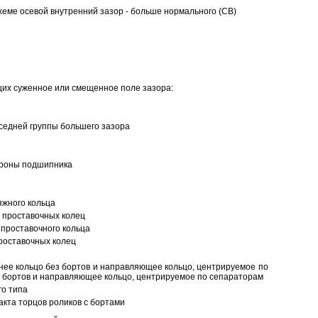
еме осевой внутренний зазор - больше нормального (CB)
щих суженное или смещенное поле зазора:
седней группы большего зазора
ороны подшипника
яжного кольца
 проставочных колец
проставочного кольца
роставочных колец
нее кольцо без бортов и направляющее кольцо, центрируемое по
ез бортов и направляющее кольцо, центрируемое по сепараторам
о типа
кта торцов роликов с бортами