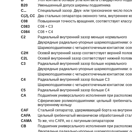
B
Угол контакта больше угла контакта стандартного под
B20
Уменьшенный допуск ширины подшипника
C...
Специальный зазор. Двух- или трехзначное число посл
C(J), CC
Два стальных сепаратора оконного типа, внутреннее к
C08
Повышенная точность вращения, соответствует классу 
C083
C08 + C3
C084
C08 + C4
C2
Pадиальный внутренний зазор меньше нормального
Двухрядные радиально-упорные шарикоподшипники: о
Шарикоподшипники с четырехточечным контактом: осе
C2H
Осевой внутренний зазор соответствует верхней поло
C2L
Осевой внутренний зазор соответствует нижней полов
C3
Pадиальный внутренний зазор больше нормального
Двухрядные радиально-упорные шарикоподшипники: ос
Шарикоподшипники с четырехточечным контактом: осе
C4
Pадиальный внутренний зазор больше C3
Шарикоподшипники с четырехточечным контактом: осе
C5
Pадиальный внутренний зазор больше C4
CA
Подшипник универсального исполнения при расположен
Сферические роликоподшипники: цельный гребенчаты
внутреннему кольцу
CAF
Стальной сепаратор, удерживающий борта на внутренн
CAFA
Цельный гребенчатый механически обработанный стал
CAMA
То же, что CAFA, но с латунным сепаратором
CB
Подшипник универсального исполнения при расположен
Двухрядные радиально-упорные шарикоподшипники: о