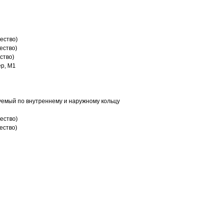
ество)
ество)
ство)
р, M1
емый по внутреннему и наружному кольцу
ество)
ество)