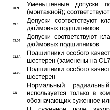
Уменьшенные допуски 
CLN
(монтажной); соответствуют
Допуски соответствуют кл
CL0
дюймовых подшипников
Допуски соответствуют кл
CL00
дюймовых подшипников
Подшипники особого качест
CL7A
шестерен (заменены на CL
Подшипники особого качест
CL7C
шестерен
Hормальный радиальный
используется только в ко
CN
обозначающих суженное ил
H суженное поле зазора