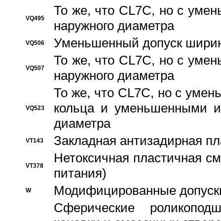
То же, что CL7C, но с ум
VQ495
наружного диаметра
Уменьшенный допуск ширин
VQ506
То же, что CL7C, но с ум
VQ507
наружного диаметра
То же, что CL7C, но с уме
кольца и уменьшенными и
VQ523
диаметра
Закладная антизадирная пл
VT143
Нетоксичная пластичная сма
VT378
питания)
Модифицированные допуски
W
Сферические роликопод