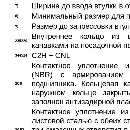
Ширина до ввода втулки в 
7)
Минимальный размер для п
8)
Размер до запрессовки втул
9)
Внутреннее кольцо из 
235220
канавками на посадочной п
C2H + CNL
344524
Контактное уплотнение и
(NBR) с армированием 
подшипника. Кольцевая к
2CS
наружном кольце закрыт
заполнен антизадирной пла
Контактное уплотнение и
листовой сталью с обеих с
три смазочных отверстия в
2CS2