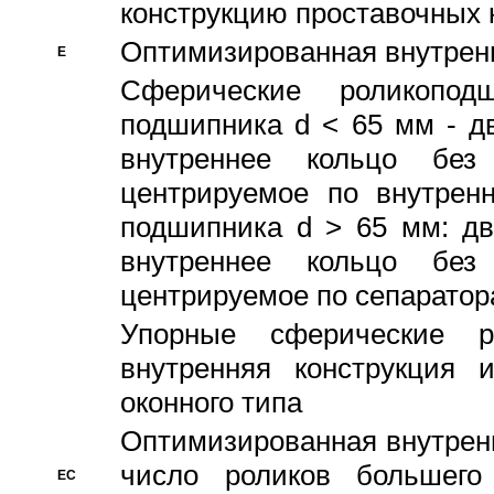
конструкцию проставочных 
Оптимизированная внутрен
E
Сферические роликопод
подшипника d < 65 мм - дв
внутреннее кольцо без
центрируемое по внутренн
подшипника d > 65 мм: дв
внутреннее кольцо без
центрируемое по сепарато
Упорные сферические ро
внутренняя конструкция 
оконного типа
Oптимизированная внутренн
число роликов большего
EC