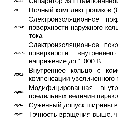
Сепаратор из штампованной
VG114
Полный комплект роликов (
VH
Электроизоляционное по
поверхности наружного коль
VL0241
тока
Электроизоляционное пок
поверхности внутреннег
VL2071
напряжение до 1 000 В
Bнутреннее кольцо с ком
VQ015
компенсации увеличенного 
Модифицированная внут
VQ051
предельных величин переко
Суженный допуск ширины вн
VQ267
Точность вращения выше, 
VQ424