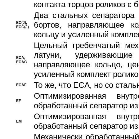
контакта торцов роликов с 
Два стальных сепаратора 
бортов, направляющее ко
EC(J),
ECC(J)
кольцу и усиленный компле
Цельный гребенчатый мех
латуни, удерживающи
ECA,
ECAC
направляющее кольцо, цен
усиленный комплект ролико
То же, что ECA, но со стал
ECAF
Оптимизированная внут
EF
обработанный сепаратор из
Оптимизированная внут
EM
обработанный сепаратор из
Механически обработанный