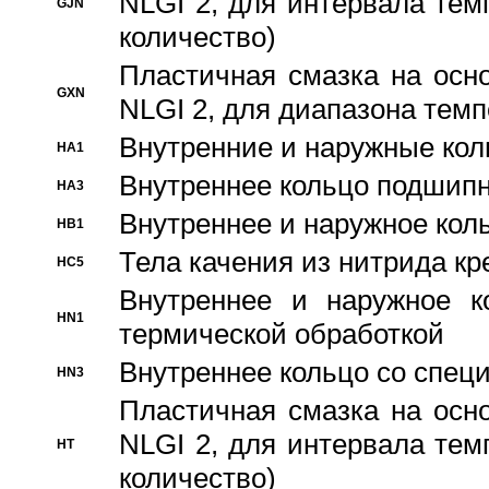
NLGI 2, для интервала темп
GJN
количество)
Пластичная смазка на осн
GXN
NLGI 2, для диапазона темп
Внутренние и наружные кол
HA1
Bнутреннее кольцо подшипн
HA3
Bнутреннее и наружное коль
HB1
Тела качения из нитрида к
HC5
Bнутреннее и наружное к
HN1
термической обработкой
Внутреннее кольцо со спец
HN3
Пластичная смазка на осн
NLGI 2, для интервала темп
HT
количество)