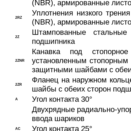
(NBR), армированные листо
Уплотнения низкого трения
2RZ
(NBR), армированные листо
Штампованные стальные
2Z
подшипника
Канавка под стопорно
установленным стопорным
2ZNR
защитными шайбами с обеи
Фланец на наружном кольц
2ZR
шайбы с обеих сторон под
Угол контакта 30°
A
Двухрядные радиально-упо
ввода шариков
Угол контакта 25°
AC