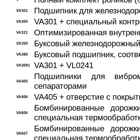
Подшипник для железнодор
VA301
VA301 + специальный контр
VA305
Оптимизированная внутрен
VA321
Буксовый железнодорожный
VA350
Буксовый подшипник, соотв
VA380
VA301 + VL0241
VA3091
Подшипники для вибром
VA405
сепараторами
VA405 + отверстие с покры
VA406
Бомбинированные дорожк
VA606
специальная термообработ
Бомбинированные дорожк
VA607
специальная термообработ