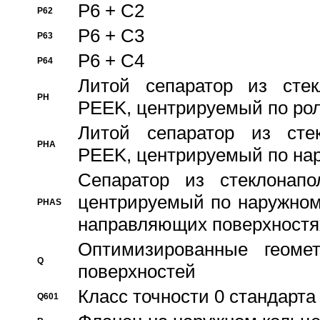
P6 + C2
P62
P6 + C3
P63
P6 + C4
P64
Литой сепаратор из стек
PH
PEEK, центрируемый по ро
Литой сепаратор из стек
PHA
PEEK, центрируемый по на
Сепаратор из стеклонапо
центрируемый по наружном
PHAS
направляющих поверхностя
Оптимизированные геомет
Q
поверхностей
Класс точности 0 стандар
Q601