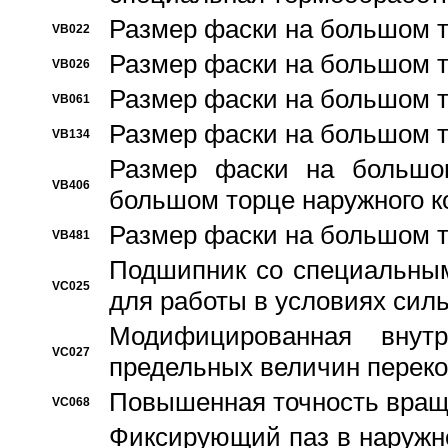
Размер фаски на большом т
VB022
Размер фаски на большом т
VB026
Размер фаски на большом т
VB061
Размер фаски на большом т
VB134
Размер фаски на большо
VB406
большом торце наружного к
Размер фаски на большом т
VB481
Подшипник со специальным
VC025
для работы в условиях сил
Модифицированная внут
VC027
предельных величин переко
Повышенная точность вращ
VC068
Фиксирующий паз в наружн