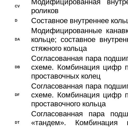
Модифицированная внутре
CV
роликов
Составное внутреннее кольц
D
Модифицированные канавк
кольце; составное внутре
DA
стяжного кольца
Согласованная пара подши
схеме. Комбинация цифр п
DB
проставочных колец
Согласованная пара подши
схеме. Комбинация цифр п
DF
проставочного кольца
Согласованная пара под
«тандем». Комбинация
DT