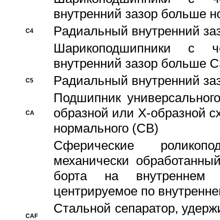
внутренний зазор больше н
Pадиальный внутренний за
C4
Шарикоподшипники с че
внутренний зазор больше C
Pадиальный внутренний за
C5
Подшипник универсального
образной или Х-образной с
CA
нормального (CB)
Сферические роликопо
механически обработанный
борта на внутреннем 
центрируемое по внутренне
Стальной сепаратор, удерж
CAF