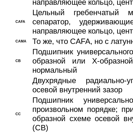
направляющее кольцо, цент
Цельный гребенчатый м
сепаратор, удерживающ
CAFA
направляющее кольцо, цент
То же, что CAFA, но с лату
CAMA
Подшипник универсального
образной или Х-образно
CB
нормальный
Двухрядные радиально-
осевой внутренний зазор
Подшипник универсальн
произвольном порядке; пр
CC
образной схеме осевой вн
(CB)