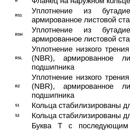
Фланец на наружном кольц
R
Уплотнение из бутадие
RS1
армированное листовой ста
Уплотнение из бутадие
RSH
армированное листовой ста
Уплотнение низкого трения
(NBR), армированное л
RSL
подшипника
Уплотнение низкого трения
(NBR), армированное л
RZ
подшипника
Кольца стабилизированы дл
S1
Кольца стабилизированы дл
S2
Буква T с последующим