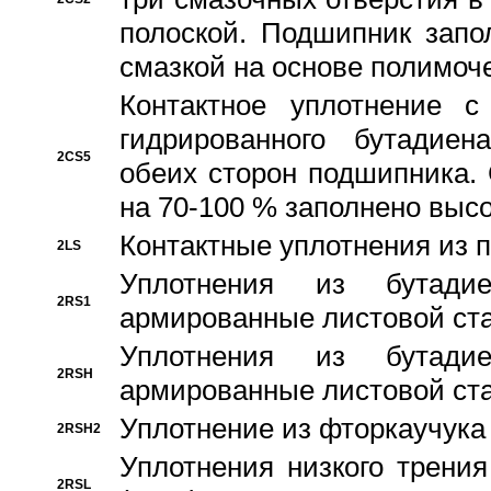
полоской. Подшипник запо
смазкой на основе полимо
Контактное уплотнение 
гидрированного бутадиен
2CS5
обеих сторон подшипника.
на 70-100 % заполнено выс
Контактные уплотнения из 
2LS
Уплотнения из бутадие
2RS1
армированные листовой ста
Уплотнения из бутадие
2RSH
армированные листовой ста
Уплотнение из фторкаучука
2RSH2
Уплотнения низкого трения
2RSL