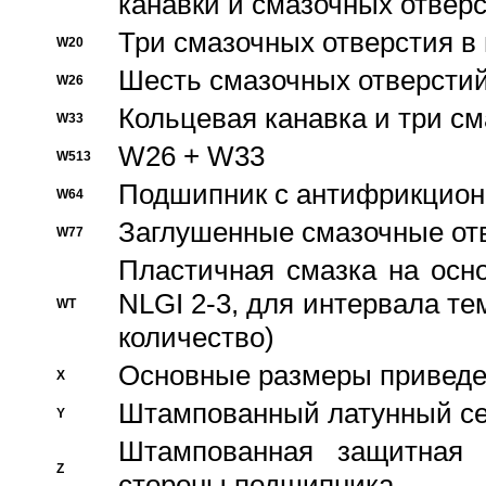
канавки и смазочных отвер
Три смазочных отверстия в
W20
Шесть смазочных отверстий
W26
Кольцевая канавка и три с
W33
W26 + W33
W513
Подшипник с антифрикционн
W64
Заглушенные смазочные от
W77
Пластичная смазка на осн
NLGI 2-3, для интервала те
WT
количество)
Основные размеры приведен
X
Штампованный латунный се
Y
Штампованная защитная
Z
стороны подшипника