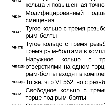
VE174
кольца и повышенная точн
Модифицированный подши
VE240
смещения
Тугое кольцо с тремя резь
VE447
рым-болты
Тугое кольцо с тремя рез
VE447E
тремя рым-болтами в компл
Наружное кольцо с тр
отверстиями на одном торце
VE552(E)
рым-болты входят в компле
То же, что VE552, но с рез
VE553(E)
Свободное кольцо с трем
VE632
торце под рым-болты