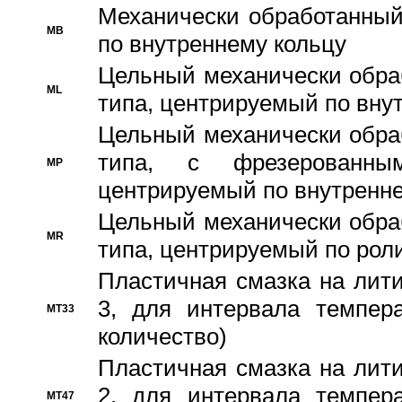
Механически обработанный
MB
по внутреннему кольцу
Цельный механически обра
ML
типа, центрируемый по вну
Цельный механически обра
типа, с фрезерованны
MP
центрируемый по внутренне
Цельный механически обра
MR
типа, центрируемый по рол
Пластичная смазка на лити
3, для интервала темпера
MT33
количество)
Пластичная смазка на лити
2, для интервала темпера
MT47