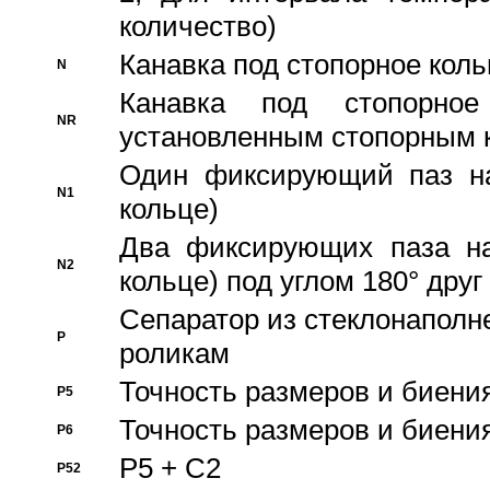
количество)
Канавка под стопорное кол
N
Канавка под стопорно
NR
установленным стопорным 
Один фиксирующий паз на
N1
кольце)
Два фиксирующих паза на
N2
кольце) под углом 180° друг 
Cепаратор из стеклонаполн
P
роликам
Точность размеров и биения
P5
Точность размеров и биения
P6
P5 + C2
P52