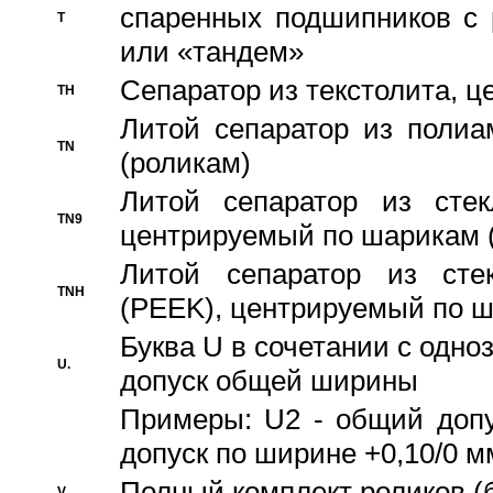
спаренных подшипников с 
T
или «тандем»
Сепаратор из текстолита, 
TH
Литой сепаратор из полиа
TN
(роликам)
Литой сепаратор из стекл
TN9
центрируемый по шарикам 
Литой сепаратор из стек
TNH
(PEEK), центрируемый по 
Буква U в сочетании с одн
U.
допуск общей ширины
Примеры: U2 - общий допу
допуск по ширине +0,10/0 м
Полный комплект роликов (
V