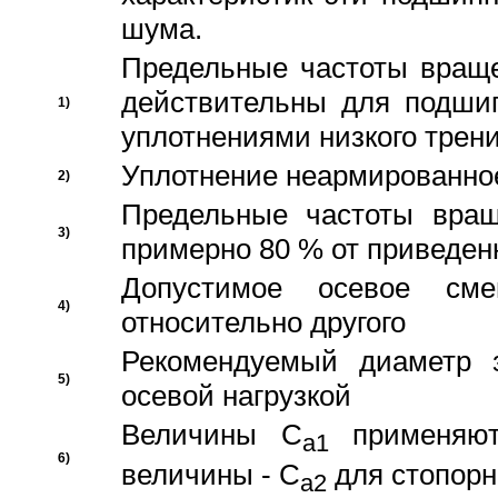
шума.
Предельные частоты враще
действительны для подши
1)
уплотнениями низкого трени
Уплотнение неармированно
2)
Предельные частоты вращ
3)
примерно 80 % от приведен
Допустимое осевое сме
4)
относительно другого
Рекомендуемый диаметр 
5)
осевой нагрузкой
Величины C
применяют
a1
6)
величины - C
для стопорн
a2