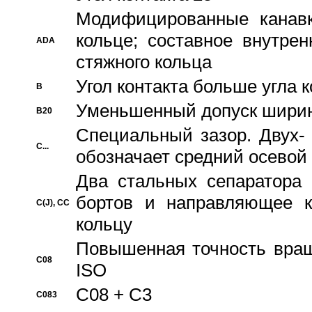
Модифицированные канавк
кольце; составное внутре
ADA
стяжного кольца
Угол контакта больше угла 
B
Уменьшенный допуск шири
B20
Специальный зазор. Двух-
C...
обозначает средний осевой
Два стальных сепаратора 
бортов и направляющее к
C(J), CC
кольцу
Повышенная точность враще
C08
ISO
C08 + C3
C083