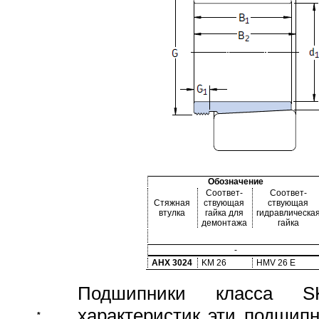
Обозначение
Соответ-
Соответ-
Стяжная
ствующая
ствующая
втулка
гайка для
гидравлическа
демонтажа
гайка
-
AHX 3024
KM 26
HMV 26 E
Подшипники класса S
характеристик эти подшип
*