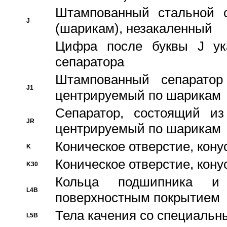
Штампованный стальной с
J
(шарикам), незакаленный
Цифра после буквы J ука
сепаратора
Штампованный сепаратор
J1
центрируемый по шарикам
Сепаратор, состоящий из
JR
центрируемый по шарикам
Коническое отверстие, кону
K
Коническое отверстие, кону
K30
Кольца подшипника и
L4B
поверхностным покрытием
Тела качения со специаль
L5B