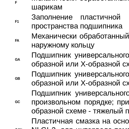
F
шарикам
Заполнение пластичной
F1
пространства подшипника
Механически обработанный
FA
наружному кольцу
Подшипник универсального
GA
образной или Х-образной сх
Подшипник универсального
GB
образной или Х-образной с
Подшипник универсального
произвольном порядке; пр
GC
образной схеме - тяжелый 
Пластичная смазка на осно