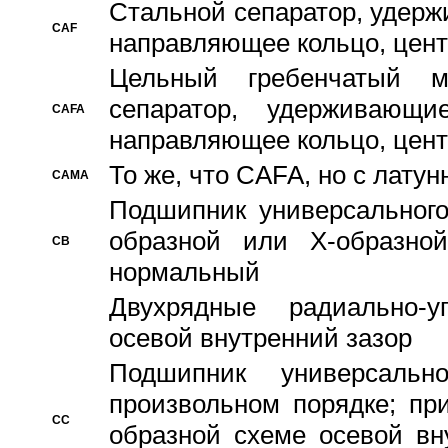
Стальной сепаратор, удерж
CAF
направляющее кольцо, цент
Цельный гребенчатый м
сепаратор, удерживающ
CAFA
направляющее кольцо, цент
То же, что CAFA, но с лату
CAMA
Подшипник универсального
образной или Х-образно
CB
нормальный
Двухрядные радиально-
осевой внутренний зазор
Подшипник универсальн
произвольном порядке; пр
CC
образной схеме осевой вн