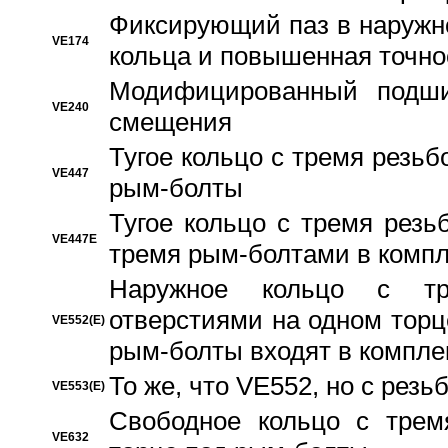
Фиксирующий паз в наружн
VE174
кольца и повышенная точн
Модифицированный подши
VE240
смещения
Тугое кольцо с тремя резь
VE447
рым-болты
Тугое кольцо с тремя рез
VE447E
тремя рым-болтами в компл
Наружное кольцо с тр
отверстиями на одном торце
VE552(E)
рым-болты входят в компле
То же, что VE552, но с рез
VE553(E)
Свободное кольцо с трем
VE632