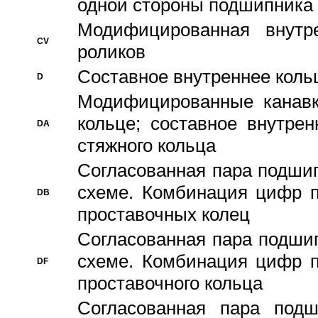
одной стороны подшипника
Модифицированная внутре
CV
роликов
Составное внутреннее кольц
D
Модифицированные канавк
кольце; составное внутре
DA
стяжного кольца
Согласованная пара подши
схеме. Комбинация цифр п
DB
проставочных колец
Согласованная пара подши
схеме. Комбинация цифр п
DF
проставочного кольца
Согласованная пара под