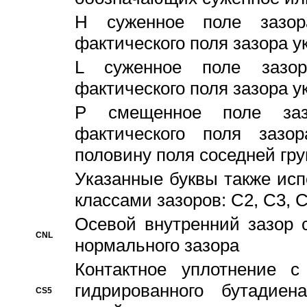
H суженное поле зазора
фактического поля зазора у
L суженное поле зазор
фактического поля зазора у
P смещенное поле заз
фактического поля заз
половину поля соседней гр
Указанные буквы также ис
классами зазоров: С2, C3, 
Осевой внутренний зазор 
CNL
нормального зазора
Контактное уплотнение 
гидрированного бутадиен
CS5