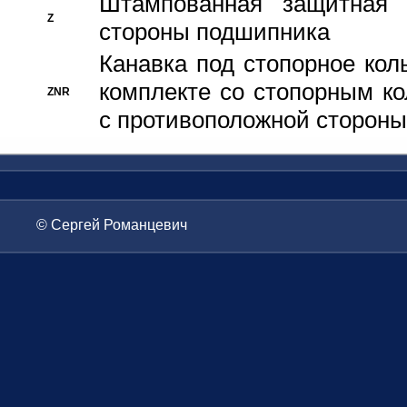
Штампованная защитная
Z
стороны подшипника
Канавка под стопорное кол
комплекте со стопорным к
ZNR
с противоположной стороны
© Сергей Романцевич