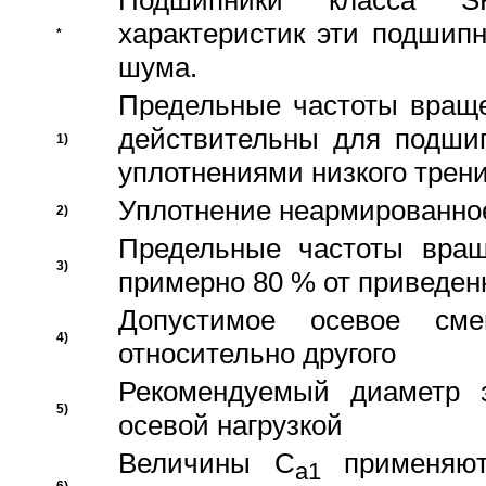
Подшипники класса S
характеристик эти подшип
*
шума.
Предельные частоты враще
действительны для подши
1)
уплотнениями низкого трени
Уплотнение неармированно
2)
Предельные частоты вращ
3)
примерно 80 % от приведен
Допустимое осевое сме
4)
относительно другого
Рекомендуемый диаметр 
5)
осевой нагрузкой
Величины C
применяют
a1