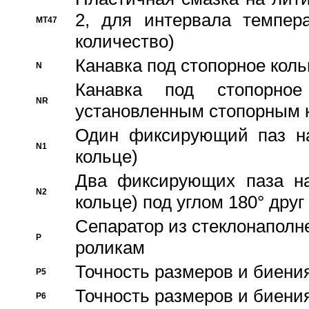
2, для интервала темпера
MT47
количество)
Канавка под стопорное кол
N
Канавка под стопорно
NR
установленным стопорным 
Один фиксирующий паз на
N1
кольце)
Два фиксирующих паза на
N2
кольце) под углом 180° друг 
Cепаратор из стеклонаполн
P
роликам
Точность размеров и биения
P5
Точность размеров и биения
P6