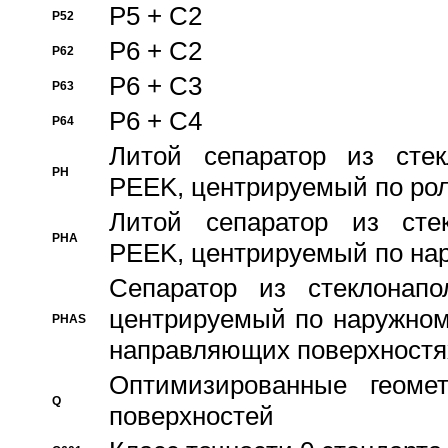
P5 + C2
P52
P6 + C2
P62
P6 + C3
P63
P6 + C4
P64
Литой сепаратор из стек
PH
PEEK, центрируемый по ро
Литой сепаратор из стек
PHA
PEEK, центрируемый по на
Сепаратор из стеклонапо
центрируемый по наружном
PHAS
направляющих поверхностя
Оптимизированные геомет
Q
поверхностей