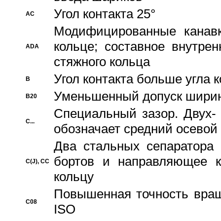
Угол контакта 25°
AC
Модифицированные канавк
кольце; составное внутре
ADA
стяжного кольца
Угол контакта больше угла 
B
Уменьшенный допуск шири
B20
Специальный зазор. Двух-
C...
обозначает средний осевой
Два стальных сепаратора 
бортов и направляющее к
C(J), CC
кольцу
Повышенная точность враще
C08
ISO