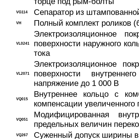
торце под рым-болты
Сепаратор из штампованной
VG114
Полный комплект роликов (
VH
Электроизоляционное по
поверхности наружного коль
VL0241
тока
Электроизоляционное пок
поверхности внутреннег
VL2071
напряжение до 1 000 В
Bнутреннее кольцо с ком
VQ015
компенсации увеличенного 
Модифицированная внут
VQ051
предельных величин переко
Суженный допуск ширины вн
VQ267