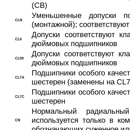
(CB)
Уменьшенные допуски 
CLN
(монтажной); соответствуют
Допуски соответствуют кл
CL0
дюймовых подшипников
Допуски соответствуют кл
CL00
дюймовых подшипников
Подшипники особого качест
CL7A
шестерен (заменены на CL
Подшипники особого качест
CL7C
шестерен
Hормальный радиальный
используется только в ко
CN
обозначающих суженное ил