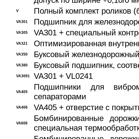
допуск по ширине +0,10/0 м
Полный комплект роликов (
V
Подшипник для железнодор
VA301
VA301 + специальный контр
VA305
Оптимизированная внутрен
VA321
Буксовый железнодорожный
VA350
Буксовый подшипник, соотв
VA380
VA301 + VL0241
VA3091
Подшипники для вибром
VA405
сепараторами
VA405 + отверстие с покры
VA406
Бомбинированные дорожк
VA606
специальная термообработ
Бомбинированные дорожк