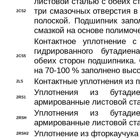
листовой сталью с обеих с
три смазочных отверстия в
2CS2
полоской. Подшипник запо
смазкой на основе полимо
Контактное уплотнение 
гидрированного бутадиен
2CS5
обеих сторон подшипника.
на 70-100 % заполнено выс
Контактные уплотнения из 
2LS
Уплотнения из бутадие
2RS1
армированные листовой ста
Уплотнения из бутадие
2RSH
армированные листовой ста
Уплотнение из фторкаучука
2RSH2