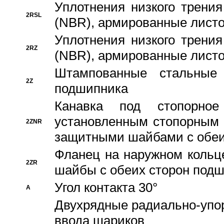
Уплотнения низкого трения
2RSL
(NBR), армированные листо
Уплотнения низкого трения
2RZ
(NBR), армированные листо
Штампованные стальные
2Z
подшипника
Канавка под стопорно
установленным стопорным
2ZNR
защитными шайбами с обеи
Фланец на наружном кольц
2ZR
шайбы с обеих сторон под
Угол контакта 30°
A
Двухрядные радиально-упо
ввода шариков