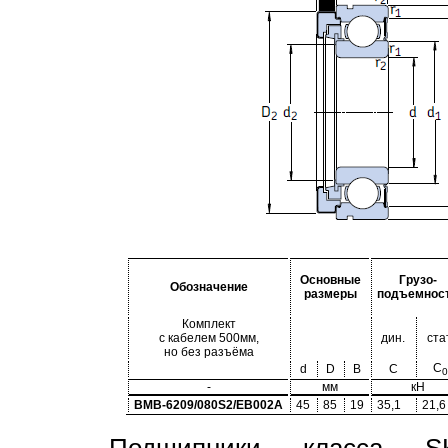
Основные
Грузо-
Обозначение
размеры
подъемнос
Комплект
с кабелем 500мм,
дин.
ста
но без разъёма
C
d
D
B
C
0
-
мм
кН
BMB-6209/080S2/EB002A
45
85
19
35,1
21,6