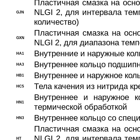
Пластичная смазка на осно
NLGI 2, для интервала темп
GJN
количество)
Пластичная смазка на осн
GXN
NLGI 2, для диапазона темп
Внутренние и наружные кол
HA1
Bнутреннее кольцо подшипн
HA3
Bнутреннее и наружное коль
HB1
Тела качения из нитрида к
HC5
Bнутреннее и наружное к
HN1
термической обработкой
Внутреннее кольцо со спец
HN3
Пластичная смазка на осн
NLGI 2, для интервала темп
HT