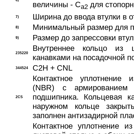
6)
величины - C
для стопорн
a2
Ширина до ввода втулки в 
7)
Минимальный размер для п
8)
Размер до запрессовки втул
9)
Внутреннее кольцо из 
235220
канавками на посадочной п
C2H + CNL
344524
Контактное уплотнение и
(NBR) с армированием 
подшипника. Кольцевая к
2CS
наружном кольце закрыт
заполнен антизадирной пла
Контактное уплотнение и