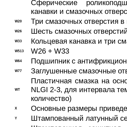
Сферические роликопод
канавки и смазочных отвер
Три смазочных отверстия в
W20
Шесть смазочных отверстий
W26
Кольцевая канавка и три с
W33
W26 + W33
W513
Подшипник с антифрикционн
W64
Заглушенные смазочные от
W77
Пластичная смазка на осн
NLGI 2-3, для интервала те
WT
количество)
Основные размеры приведен
X
Штампованный латунный се
Y