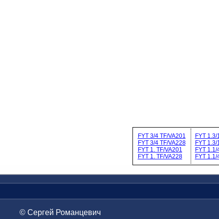
FYT 3/4 TF/VA201
FYT 1.3/
FYT 3/4 TF/VA228
FYT 1.3/
FYT 1. TF/VA201
FYT 1.1/
FYT 1. TF/VA228
FYT 1.1/
© Сергей Романцевич