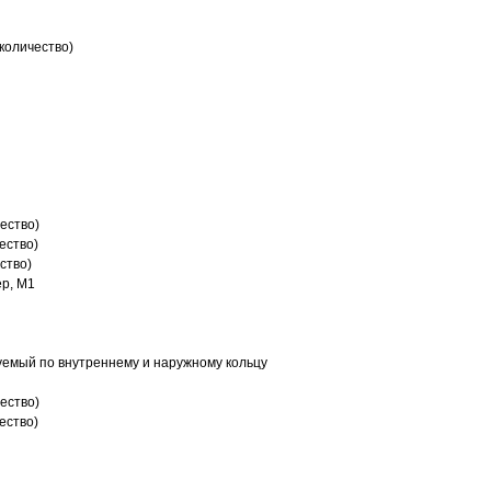
количество)
ество)
ество)
ство)
р, M1
емый по внутреннему и наружному кольцу
ество)
ество)