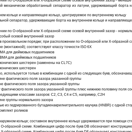
ии по О-образной или Х-образной схеме осевой внутренний зазор - меньше
й механически обработанный сепаратор из латуни, удерживающий борта н
ем кольце и направляющее кольцо, центрируемое по внутреннему кольцу
ьной сепаратор, удерживающие борта на внутреннем кольце и направляющее
ии по О-образной или Х-образной схеме осевой внутренний зазор - нормал
собый осевой внутренний зазор
в произвольном порядке; при расположении по О-образной или Х-образной сх
 (монтажной); соответствуют классу точности ISO 6X
АВМА для дюймовых подшипников
 ABMA для дюймовых подшипников
 конических шестерен (заменены на CL7C)
 конических шестерен
о, используется только в комбинации с одной из следующих букв, обозначаю
ине фактического поля зазора указанной группы
не фактического поля зазора указанной группы
 фактического поля зазора указанной группы плюс нижнюю половину поля со
ледующими классами зазоров: С2, C3, С4 и С5, например, С2Н
ине группы нормального зазора
ью из гидрированного бутадиенакрилнитрильного каучука (HNBR) с одной ст
омплект роликов
аружном кольце; составное внутреннее кольцо удерживается при помощи ст
О-образной схеме. Комбинация цифр после букв DB обозначает конструкцию
Х-образной схеме. Комбинация цифр после букв DF обозначает конструкцию 