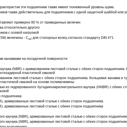
арактеристик эти подшипники также имеют пониженный уровень шума.
ов также действительны для подшипников с одной защитной шайбой или упл
тавляют примерно 80 % от приведенных величин
а относительно другого
ков с осевой нагрузкой
SW, величины - C
для стопорных колец согласно стандарту DIN 471
a2
ми канавками на посадочной поверхности
аучука (NBR) с армированием листовой сталью с обеих сторон подшипника. 
антизадирной пластичной смазкой
ованием листовой сталью с обеих сторон подшипника. Кольцевая канавка и т
пластичной смазкой на основе полимочевины
ью из гидрированного бутадиенакрилнитрильного каучука (HNBR) с обеих с
азкой
н подшипника
R), армированные листовой сталью с обеих сторон подшипника
R), армированные листовой сталью с обеих сторон подшипника
ого каучука (NBR), армированные листовой сталью с обеих сторон подшипник
ого каучука (NBR), армированные листовой сталью с обеих сторон подшипник
орон подшипника