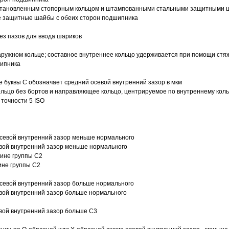
 установленным стопорным кольцом и штампованными стальными защитными 
е защитные шайбы с обеих сторон подшипника
з пазов для ввода шариков
ружном кольце; составное внутреннее кольцо удерживается при помощи стяж
шипника
е буквы С обозначает средний осевой внутренний зазор в мкм
ольцо без бортов и направляющее кольцо, центрируемое по внутреннему кол
точности 5 ISO
севой внутренний зазор меньше нормального
вой внутренний зазор меньше нормального
вине группы C2
ине группы C2
евой внутренний зазор больше нормального
вой внутренний зазор больше нормального
вой внутренний зазор больше C3