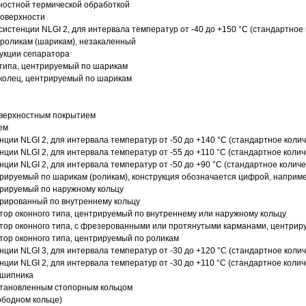
ностной термической обработкой
поверхности
истенции NLGI 2, для интервала температур от -40 до +150 °C (стандартное 
роликам (шарикам), незакаленный
рукции сепаратора
 типа, центрируемый по шарикам
 колец, центрируемый по шарикам
оверхностным покрытием
ем
нции NLGI 2, для интервала температур от -50 до +140 °C (стандартное колич
нции NLGI 2, для интервала температур от -55 до +110 °C (стандартное колич
нции NLGI 2, для интервала температур от -50 до +90 °C (стандартное количе
рируемый по шарикам (роликам), конструкция обозначается цифрой, наприме
рируемый по наружному кольцу
рированный по внутреннему кольцу
ор оконного типа, центрируемый по внутреннему или наружному кольцу
ор оконного типа, с фрезерованными или протянутыми карманами, центриру
ор оконного типа, центрируемый по роликам
нции NLGI 3, для интервала температур от -30 до +120 °C (стандартное колич
нции NLGI 2, для интервала температур от -30 до +110 °C (стандартное колич
дшипника
установленным стопорным кольцом
ободном кольце)