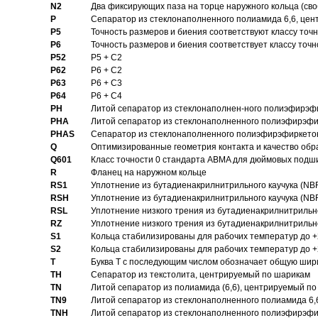
N2
Два фиксирующих паза на торце наружного кольца (своб
P
Cепаратор из стеклонаполненного полиамида 6,6, цен
P5
Точность размеров и биения соответствуют классу точн
P6
Точность размеров и биения соответствует классу точн
P52
P5 + C2
P62
P6 + C2
P63
P6 + C3
P64
P6 + C4
PH
Литой сепаратор из стеклонаполнен-ного полиэфирэф
PHA
Литой сепаратор из стеклонаполненного полиэфирэфи
PHAS
Сепаратор из стеклонаполненного полиэфирэфиркетон
Q
Оптимизированные геометрия контакта и качество обр
Q601
Класс точности 0 стандарта ABMA для дюймовых подш
R
Фланец на наружном кольце
RS1
Уплотнение из бутадиенакрилнитрильного каучука (NB
RSH
Уплотнение из бутадиенакрилнитрильного каучука (NB
RSL
Уплотнение низкого трения из бутадиенакрилнитрильно
RZ
Уплотнение низкого трения из бутадиенакрилнитрильно
S1
Кольца стабилизированы для рабочих температур до +
S2
Кольца стабилизированы для рабочих температур до +
T
Буква T с последующим числом обозначает общую шир
TH
Сепаратор из текстолита, центрируемый по шарикам
TN
Литой сепаратор из полиамида (6,6), центрируемый по
TN9
Литой сепаратор из стеклонаполненного полиамида 6,6
TNH
Литой сепаратор из стеклонаполненного полиэфирэфи