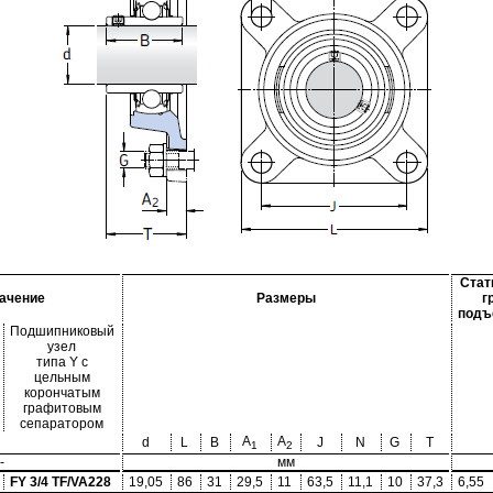
Стат
ачение
Размеры
г
подъ
Подшипниковый
узел
типа Y с
цельным
корончатым
графитовым
сепаратором
A
A
d
L
B
J
N
G
T
1
2
-
мм
FY 3/4 TF/VA228
19,05
86
31
29,5
11
63,5
11,1
10
37,3
6,55