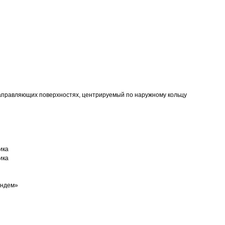
аправляющих поверхностях, центрируемый по наружному кольцу
ика
ика
андем»