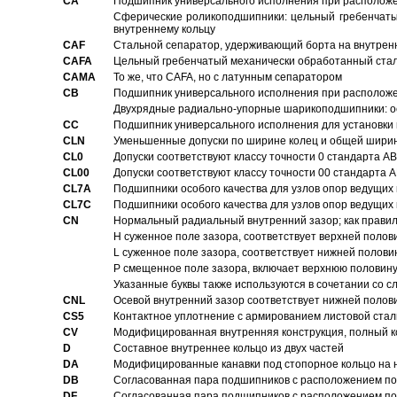
CA
Подшипник универсального исполнения при расположен
Сферические роликоподшипники: цельный гребенчаты
внутреннему кольцу
CAF
Стальной сепаратор, удерживающий борта на внутренн
CAFA
Цельный гребенчатый механически обработанный стал
CAMA
То же, что CAFA, но с латунным сепаратором
CB
Подшипник универсального исполнения при расположен
Двухрядные радиально-упорные шарикоподшипники: о
CC
Подшипник универсального исполнения для установки 
CLN
Уменьшенные допуски по ширине колец и общей ширине
CL0
Допуски соответствуют классу точности 0 стандарта 
CL00
Допуски соответствуют классу точности 00 стандарта
CL7A
Подшипники особого качества для узлов опор ведущих
CL7C
Подшипники особого качества для узлов опор ведущих
CN
Hормальный радиальный внутренний зазор; как правил
H суженное поле зазора, соответствует верхней полов
L суженное поле зазора, соответствует нижней полови
P смещенное поле зазора, включает верхнюю половину
Указанные буквы также используются в сочетании со с
CNL
Осевой внутренний зазор соответствует нижней полов
CS5
Контактное уплотнение с армированием листовой стал
CV
Модифицированная внутренняя конструкция, полный к
D
Составное внутреннее кольцо из двух частей
DA
Модифицированные канавки под стопорное кольцо на н
DB
Согласованная пара подшипников с расположением по 
DF
Согласованная пара подшипников с расположением по 