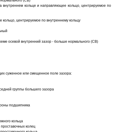
 нормального (CB)
а внутреннем кольце и направляющее кольцо, центрируемое по
 кольцо, центрируемое по внутреннему кольцу
ьный
еме осевой внутренний зазор - больше нормального (CB)
щих суженное или смещенное поле зазора:
седней группы большего зазора
ороны подшипника
яжного кольца
 проставочных колец
проставочного кольца