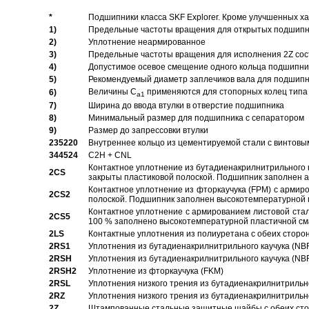
*
Подшипники класса SKF Explorer. Кроме улучшенных х
1)
Предельные частоты вращения для открытых подшипник
2)
Уплотнение неармированное
3)
Предельные частоты вращения для исполнения 2Z сос
4)
Допустимое осевое смещение одного кольца подшипник
5)
Рекомендуемый диаметр заплечиков вала для подшипни
Величины C
применяются для стопорных колец типа 
6)
a1
7)
Ширина до ввода втулки в отверстие подшипника
8)
Минимальный размер для подшипника с сепаратором
9)
Размер до запрессовки втулки
235220
Внутреннее кольцо из цементируемой стали с винтовы
344524
C2H + CNL
Контактное уплотнение из бутадиенакрилнитрильного к
2CS
закрыты пластиковой полоской. Подшипник заполнен 
Контактное уплотнение из фторкаучука (FPM) с армир
2CS2
полоской. Подшипник заполнен высокотемпературной 
Контактное уплотнение с армированием листовой стал
2CS5
100 % заполнено высокотемпературной пластичной см
2LS
Контактные уплотнения из полиуретана с обеих сторо
2RS1
Уплотнения из бутадиенакрилнитрильного каучука (NB
2RSH
Уплотнения из бутадиенакрилнитрильного каучука (NB
2RSH2
Уплотнение из фторкаучука (FKM)
2RSL
Уплотнения низкого трения из бутадиенакрилнитрильн
2RZ
Уплотнения низкого трения из бутадиенакрилнитрильн
2Z
Штампованные стальные защитные шайбы с обеих ст