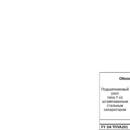
Обозн
Подшипниковый
узел
типа Y со
штампованным
стальным
сепаратором
FY 3/4 TF/VA201