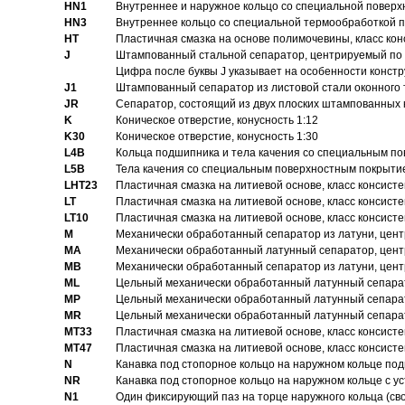
HN1
Bнутреннее и наружное кольцо со специальной поверх
HN3
Внутреннее кольцо со специальной термообработкой 
HT
Пластичная смазка на основе полимочевины, класс конс
J
Штампованный стальной сепаратор, центрируемый по 
Цифра после буквы J указывает на особенности конст
J1
Штампованный сепаратор из листовой стали оконного
JR
Сепаратор, состоящий из двух плоских штампованных
K
Коническое отверстие, конусность 1:12
K30
Коническое отверстие, конусность 1:30
L4B
Кольца подшипника и тела качения со специальным п
L5B
Тела качения со специальным поверхностным покрыти
LHT23
Пластичная смазка на литиевой основе, класс консисте
LT
Пластичная смазка на литиевой основе, класс консисте
LT10
Пластичная смазка на литиевой основе, класс консисте
M
Механически обработанный сепаратор из латуни, цент
MA
Механически обработанный латунный сепаратор, цент
MB
Механически обработанный сепаратор из латуни, цент
ML
Цельный механически обработанный латунный сепарат
MP
Цельный механически обработанный латунный сепарат
MR
Цельный механически обработанный латунный сепарат
MT33
Пластичная смазка на литиевой основе, класс консисте
MT47
Пластичная смазка на литиевой основе, класс консисте
N
Канавка под стопорное кольцо на наружном кольце по
NR
Канавка под стопорное кольцо на наружном кольце с 
N1
Один фиксирующий паз на торце наружного кольца (св