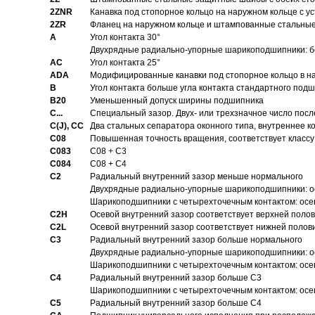
2ZNR
Канавка под стопорное кольцо на наружном кольце с
2ZR
Фланец на наружном кольце и штампованные стальны
A
Угол контакта 30°
Двухрядные радиально-упорные шарикоподшипники: бе
AC
Угол контакта 25°
ADA
Модифицированные канавки под стопорное кольцо в на
B
Угол контакта больше угла контакта стандартного под
B20
Уменьшенный допуск ширины подшипника
C...
Специальный зазор. Двух- или трехзначное число посл
C(J), CC
Два стальных сепаратора оконного типа, внутреннее к
C08
Повышенная точность вращения, соответствует классу 
C083
C08 + C3
C084
C08 + C4
C2
Pадиальный внутренний зазор меньше нормального
Двухрядные радиально-упорные шарикоподшипники: о
Шарикоподшипники с четырехточечным контактом: осе
C2H
Осевой внутренний зазор соответствует верхней поло
C2L
Осевой внутренний зазор соответствует нижней полов
C3
Pадиальный внутренний зазор больше нормального
Двухрядные радиально-упорные шарикоподшипники: ос
Шарикоподшипники с четырехточечным контактом: осе
C4
Pадиальный внутренний зазор больше C3
Шарикоподшипники с четырехточечным контактом: осе
C5
Pадиальный внутренний зазор больше C4