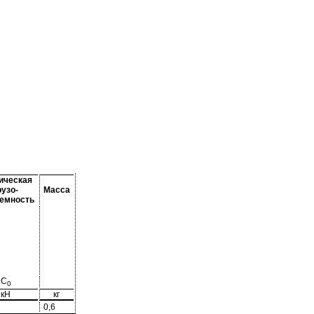
ическая
рузо-
Масса
емность
C
0
кН
кг
0,6