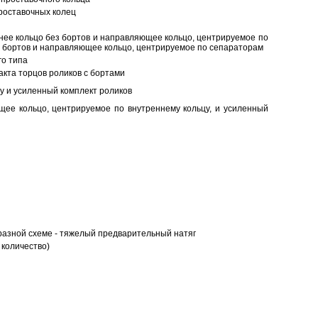
роставочных колец
нее кольцо без бортов и направляющее кольцо, центрируемое по
ез бортов и направляющее кольцо, центрируемое по сепараторам
о типа
кта торцов роликов с бортами
у и усиленный комплект роликов
ее кольцо, центрируемое по внутреннему кольцу, и усиленный
разной схеме - тяжелый предварительный натяг
 количество)