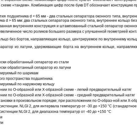
схеме «тандем». Комбинация цифр после букв DT обозначает конструкцию п
ия подшипника d < 65 мм - два стальных сепаратора оконного типа, внутрен
ка d > 65 мм: два стальных сепаратора оконного типа, внутреннее кольцо б
анная внутренняя конструкция и штампованный стальной сепаратор оконног
увеличенное число роликов большего размера с улучшенной геометрией конта
ольцо без бортов, направляющее кольцо, центрируемое по внутреннему кольц
аратор из латуни, удерживающие борта на внутреннем кольце, направляющ
ески обработанный сепаратор из стали
ески обработанный сепаратор из латуни
трируемый по шарикам
ого пространства подшипника
рируемый по наружному кольцу
ии по О-образной или Х-образной схеме - легкий предварительный натяг
ии по О-образной или Х-образной схеме - средний предварительный натяг
ановки в произвольном порядке; при расположении по О-образ-ной или Х-об
истенции. NLGI 2, для интервала температур от -30 до +150 °C (стандартное
истенции NLGI 2, для диапазона температур от -40 до +150 °C
ли
ли