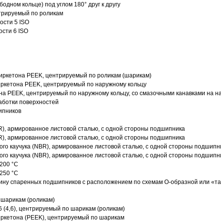
одном кольце) под углом 180° друг к другу
трируемый по роликам
ости 5 ISO
ости 6 ISO
иркетона PEEK, центрируемый по роликам (шарикам)
ркетона PEEK, центрируемый по наружному кольцу
а PEEK, центрируемый по наружному кольцу, со смазочными канавками на н
аботки поверхностей
ипников
R), армированное листовой сталью, с одной стороны подшипника
R), армированное листовой сталью, с одной стороны подшипника
го каучука (NBR), армированное листовой сталью, с одной стороны подшипн
го каучука (NBR), армированное листовой сталью, с одной стороны подшипн
200 °C
250 °C
ину спаренных подшипников с расположением по схемам О-образной или «т
 шарикам (роликам)
 (4,6), центрируемый по шарикам (роликам)
ркетона (PEEK), центрируемый по шарикам