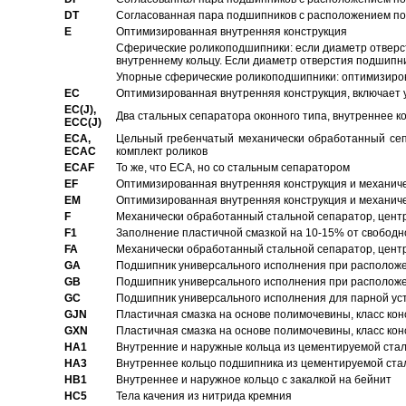
DT
Согласованная пара подшипников с расположением по 
E
Оптимизированная внутренняя конструкция
Сферические роликоподшипники: если диаметр отверст
внутреннему кольцу. Если диаметр отверстия подшипни
Упорные сферические роликоподшипники: оптимизиров
EC
Oптимизированная внутренняя конструкция, включает 
EC(J),
Два стальных сепаратора оконного типа, внутреннее к
ECC(J)
ECA,
Цельный гребенчатый механически обработанный сеп
ECAC
комплект роликов
ECAF
То же, что ECA, но со стальным сепаратором
EF
Оптимизированная внутренняя конструкция и механич
EM
Оптимизированная внутренняя конструкция и механич
F
Механически обработанный стальной сепаратор, цен
F1
Заполнение пластичной смазкой на 10-15% от свободн
FA
Механически обработанный стальной сепаратор, цент
GA
Подшипник универсального исполнения при расположен
GB
Подшипник универсального исполнения при расположен
GC
Подшипник универсального исполнения для парной уст
GJN
Пластичная смазка на основе полимочевины, класс конс
GXN
Пластичная смазка на основе полимочевины, класс конс
HA1
Внутренние и наружные кольца из цементируемой ста
HA3
Bнутреннее кольцо подшипника из цементируемой ста
HB1
Bнутреннее и наружное кольцо с закалкой на бейнит
HC5
Тела качения из нитрида кремния