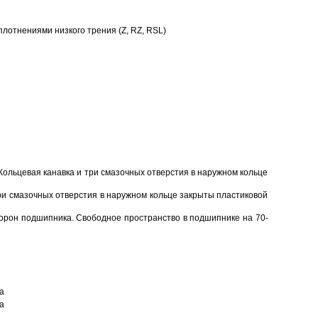
отнениями низкого трения (Z, RZ, RSL)
Кольцевая канавка и три смазочных отверстия в наружном кольце
ри смазочных отверстия в наружном кольце закрыты пластиковой
торон подшипника. Свободное пространство в подшипнике на 70-
а
а