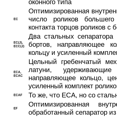
оконного типа
Oптимизированная внутренн
число роликов большего
EC
контакта торцов роликов с 
Два стальных сепаратора 
бортов, направляющее ко
EC(J),
ECC(J)
кольцу и усиленный компле
Цельный гребенчатый мех
латуни, удерживающи
ECA,
ECAC
направляющее кольцо, цен
усиленный комплект ролико
То же, что ECA, но со стал
ECAF
Оптимизированная внут
EF
обработанный сепаратор из