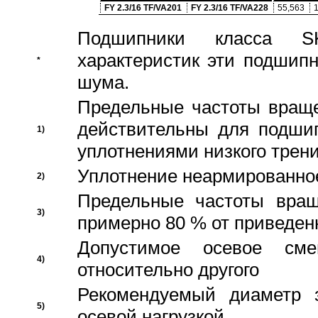
FY 2.3/16 TF/VA201
FY 2.3/16 TF/VA228
55,563
Подшипники класса S
характеристик эти подшип
*
шума.
Предельные частоты враще
действительны для подши
1)
уплотнениями низкого трени
Уплотнение неармированно
2)
Предельные частоты вращ
3)
примерно 80 % от приведен
Допустимое осевое сме
4)
относительно другого
Рекомендуемый диаметр 
5)
осевой нагрузкой