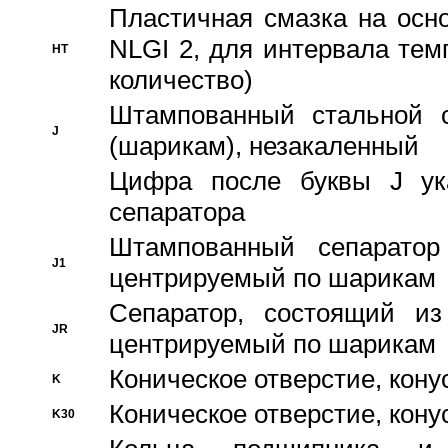
Пластичная смазка на осн
NLGI 2, для интервала темп
HT
количество)
Штампованный стальной с
J
(шарикам), незакаленный
Цифра после буквы J ука
сепаратора
Штампованный сепаратор
J1
центрируемый по шарикам
Сепаратор, состоящий из
JR
центрируемый по шарикам
Коническое отверстие, кону
K
Коническое отверстие, кону
K30