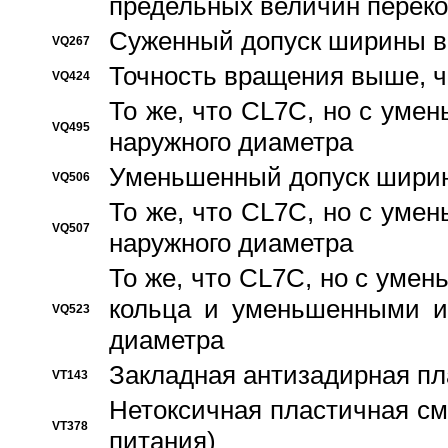
предельных величин переко
Суженный допуск ширины вн
VQ267
Точность вращения выше, 
VQ424
То же, что CL7C, но с ум
VQ495
наружного диаметра
Уменьшенный допуск ширин
VQ506
То же, что CL7C, но с ум
VQ507
наружного диаметра
То же, что CL7C, но с уме
кольца и уменьшенными и
VQ523
диаметра
Закладная антизадирная пл
VT143
Нетоксичная пластичная сма
VT378
питания)