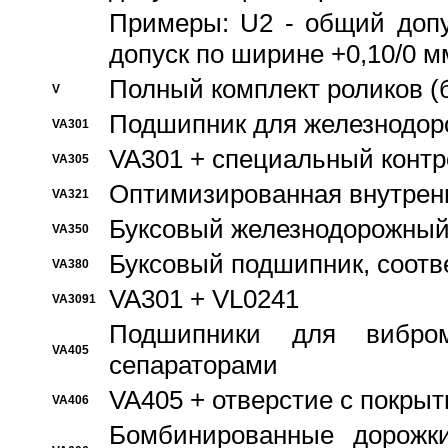
Примеры: U2 - общий допу
допуск по ширине +0,10/0 м
Полный комплект роликов (
V
Подшипник для железнодор
VA301
VA301 + специальный контр
VA305
Оптимизированная внутрен
VA321
Буксовый железнодорожный
VA350
Буксовый подшипник, соотв
VA380
VA301 + VL0241
VA3091
Подшипники для вибром
VA405
сепараторами
VA405 + отверстие с покры
VA406
Бомбинированные дорожк