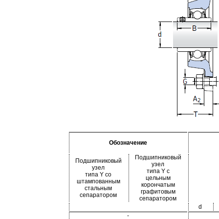
Обозначение
Подшипниковый
Подшипниковый
узел
узел
типа Y с
типа Y со
цельным
штампованным
корончатым
стальным
графитовым
сепаратором
сепаратором
d
-