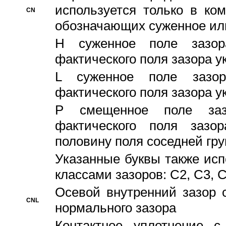
используется только в ко
CN
обозначающих суженное ил
H суженное поле зазора
фактического поля зазора у
L суженное поле зазор
фактического поля зазора у
P смещенное поле заз
фактического поля заз
половину поля соседней гр
Указанные буквы также ис
классами зазоров: С2, C3, 
Осевой внутренний зазор 
CNL
нормального зазора
Контактное уплотнение 