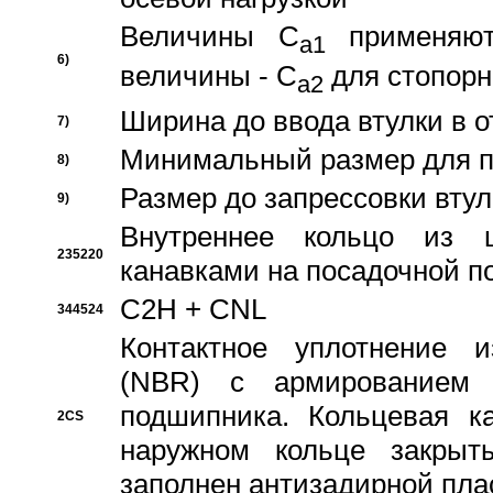
Величины C
применяют
a1
6)
величины - C
для стопорн
a2
Ширина до ввода втулки в 
7)
Минимальный размер для п
8)
Размер до запрессовки втул
9)
Внутреннее кольцо из 
235220
канавками на посадочной п
C2H + CNL
344524
Контактное уплотнение и
(NBR) с армированием 
подшипника. Кольцевая к
2CS
наружном кольце закрыт
заполнен антизадирной пла