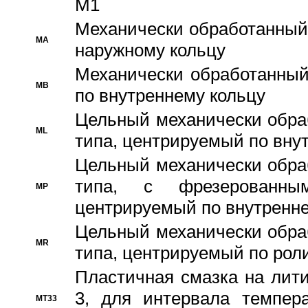
M1
Механически обработанный
MA
наружному кольцу
Механически обработанный
MB
по внутреннему кольцу
Цельный механически обра
ML
типа, центрируемый по вну
Цельный механически обра
типа, с фрезерованны
MP
центрируемый по внутренне
Цельный механически обра
MR
типа, центрируемый по рол
Пластичная смазка на лити
3, для интервала темпера
MT33