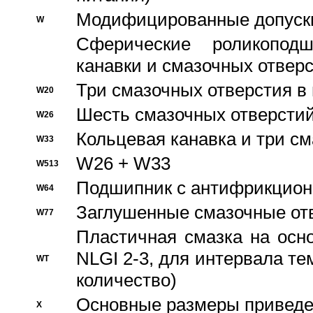
Модифицированные допуски
W
Сферические роликопод
канавки и смазочных отвер
Три смазочных отверстия в
W20
Шесть смазочных отверстий
W26
Кольцевая канавка и три с
W33
W26 + W33
W513
Подшипник с антифрикционн
W64
Заглушенные смазочные от
W77
Пластичная смазка на осн
NLGI 2-3, для интервала те
WT
количество)
Основные размеры приведен
X