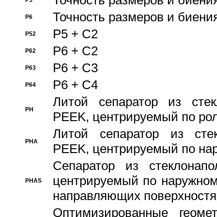
Точность размеров и биения
P5
Точность размеров и биения
P6
P5 + C2
P52
P6 + C2
P62
P6 + C3
P63
P6 + C4
P64
Литой сепаратор из стек
PH
PEEK, центрируемый по ро
Литой сепаратор из стек
PHA
PEEK, центрируемый по на
Сепаратор из стеклонапо
центрируемый по наружном
PHAS
направляющих поверхностя
Оптимизированные геомет