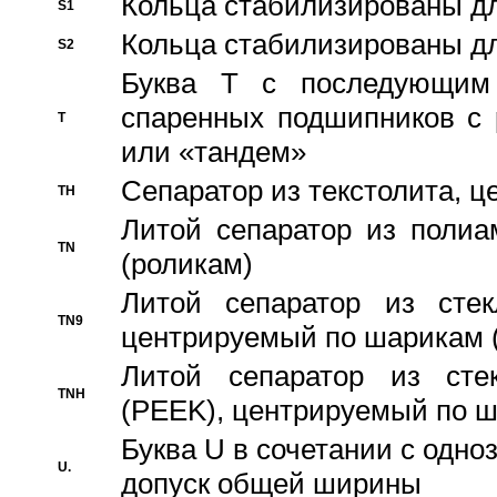
Кольца стабилизированы дл
S1
Кольца стабилизированы дл
S2
Буква T с последующим
спаренных подшипников с 
T
или «тандем»
Сепаратор из текстолита, 
TH
Литой сепаратор из полиа
TN
(роликам)
Литой сепаратор из стекл
TN9
центрируемый по шарикам 
Литой сепаратор из стек
TNH
(PEEK), центрируемый по 
Буква U в сочетании с одн
U.
допуск общей ширины