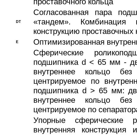
проставочного кольца
Согласованная пара под
«тандем». Комбинация
DT
конструкцию проставочных 
Оптимизированная внутрен
E
Сферические роликопод
подшипника d < 65 мм - дв
внутреннее кольцо без
центрируемое по внутренн
подшипника d > 65 мм: дв
внутреннее кольцо без
центрируемое по сепарато
Упорные сферические ро
внутренняя конструкция 