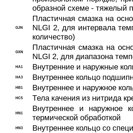
образной схеме - тяжелый 
Пластичная смазка на осно
NLGI 2, для интервала темп
GJN
количество)
Пластичная смазка на осн
GXN
NLGI 2, для диапазона темп
Внутренние и наружные кол
HA1
Bнутреннее кольцо подшипн
HA3
Bнутреннее и наружное коль
HB1
Тела качения из нитрида к
HC5
Bнутреннее и наружное к
HN1
термической обработкой
Внутреннее кольцо со спец
HN3