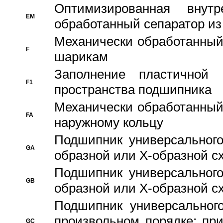
Оптимизированная внут
EM
обработанный сепаратор из
Механически обработанный
F
шарикам
Заполнение пластичной
F1
пространства подшипника
Механически обработанный
FA
наружному кольцу
Подшипник универсального
GA
образной или Х-образной сх
Подшипник универсального
GB
образной или Х-образной с
Подшипник универсального
произвольном порядке; пр
GC