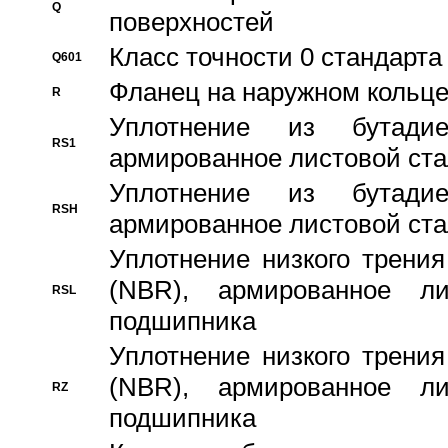
Q
поверхностей
Класс точности 0 стандар
Q601
Фланец на наружном кольц
R
Уплотнение из бутадие
RS1
армированное листовой ста
Уплотнение из бутадие
RSH
армированное листовой ста
Уплотнение низкого трения
(NBR), армированное л
RSL
подшипника
Уплотнение низкого трения
(NBR), армированное л
RZ
подшипника