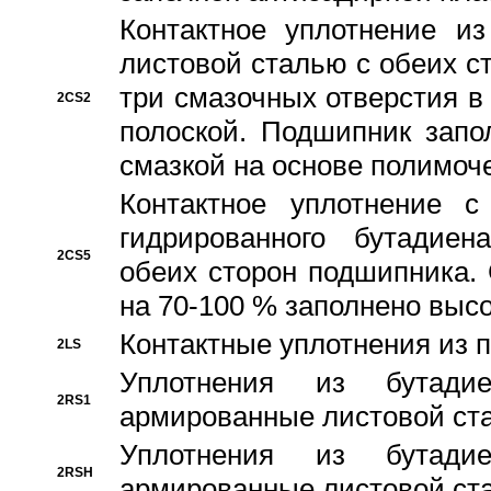
Контактное уплотнение и
листовой сталью с обеих с
три смазочных отверстия в
2CS2
полоской. Подшипник запо
смазкой на основе полимо
Контактное уплотнение 
гидрированного бутадиен
2CS5
обеих сторон подшипника.
на 70-100 % заполнено выс
Контактные уплотнения из 
2LS
Уплотнения из бутадие
2RS1
армированные листовой ста
Уплотнения из бутадие
2RSH
армированные листовой ста