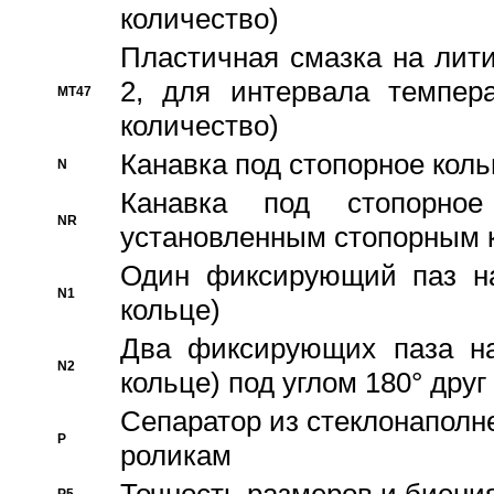
количество)
Пластичная смазка на лити
2, для интервала темпера
MT47
количество)
Канавка под стопорное кол
N
Канавка под стопорно
NR
установленным стопорным 
Один фиксирующий паз на
N1
кольце)
Два фиксирующих паза на
N2
кольце) под углом 180° друг 
Cепаратор из стеклонаполн
P
роликам