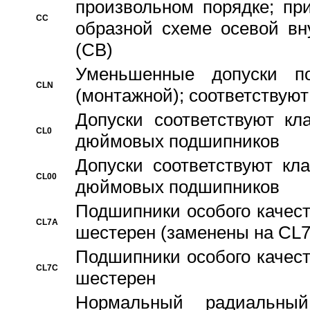
произвольном порядке; пр
CC
образной схеме осевой вн
(CB)
Уменьшенные допуски 
CLN
(монтажной); соответствуют
Допуски соответствуют кл
CL0
дюймовых подшипников
Допуски соответствуют кл
CL00
дюймовых подшипников
Подшипники особого качест
CL7A
шестерен (заменены на CL
Подшипники особого качест
CL7C
шестерен
Hормальный радиальный