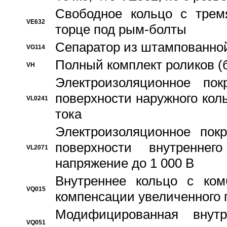
Свободное кольцо с трем
VE632
торце под рым-болты
Сепаратор из штампованной
VG114
Полный комплект роликов (
VH
Электроизоляционное по
поверхности наружного коль
VL0241
тока
Электроизоляционное пок
поверхности внутреннег
VL2071
напряжение до 1 000 В
Bнутреннее кольцо с ком
VQ015
компенсации увеличенного 
Модифицированная внут
VQ051