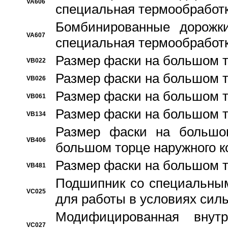
VA606
специальная термообработ
Бомбинированные дорожк
VA607
специальная термообработ
Размер фаски на большом т
VB022
Размер фаски на большом т
VB026
Размер фаски на большом т
VB061
Размер фаски на большом т
VB134
Размер фаски на большо
VB406
большом торце наружного к
Размер фаски на большом т
VB481
Подшипник со специальным
VC025
для работы в условиях сил
Модифицированная внут
VC027