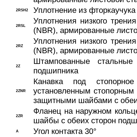
Уплотнение из фторкаучука
2RSH2
Уплотнения низкого трения
2RSL
(NBR), армированные листо
Уплотнения низкого трения
2RZ
(NBR), армированные листо
Штампованные стальные
2Z
подшипника
Канавка под стопорно
установленным стопорным
2ZNR
защитными шайбами с обеи
Фланец на наружном кольц
2ZR
шайбы с обеих сторон под
Угол контакта 30°
A