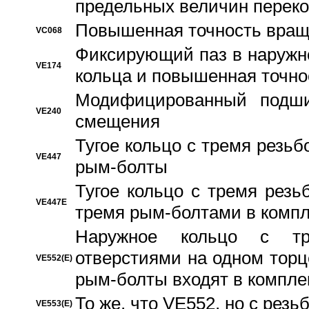
предельных величин переко
Повышенная точность вращ
VC068
Фиксирующий паз в наружн
VE174
кольца и повышенная точн
Модифицированный подши
VE240
смещения
Тугое кольцо с тремя резь
VE447
рым-болты
Тугое кольцо с тремя рез
VE447E
тремя рым-болтами в компл
Наружное кольцо с тр
отверстиями на одном торце
VE552(E)
рым-болты входят в компле
То же, что VE552, но с рез
VE553(E)