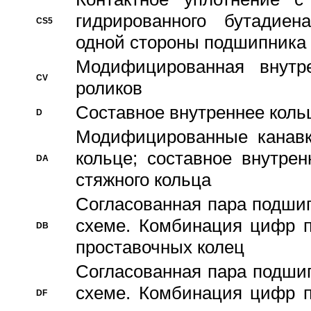
гидрированного бутадиен
CS5
одной стороны подшипника
Модифицированная внутре
CV
роликов
Составное внутреннее кольц
D
Модифицированные канавк
кольце; составное внутре
DA
стяжного кольца
Согласованная пара подши
схеме. Комбинация цифр п
DB
проставочных колец
Согласованная пара подши
схеме. Комбинация цифр п
DF