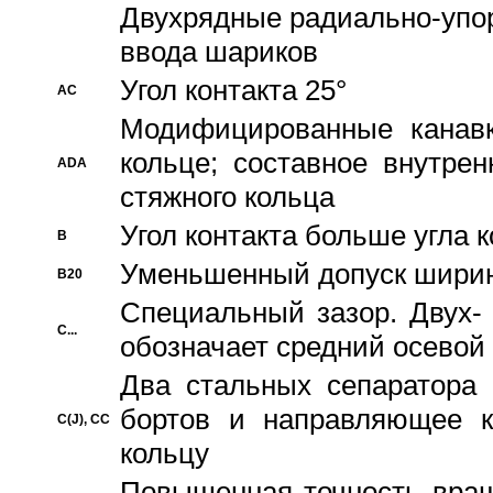
Двухрядные радиально-упо
ввода шариков
Угол контакта 25°
AC
Модифицированные канавк
кольце; составное внутре
ADA
стяжного кольца
Угол контакта больше угла 
B
Уменьшенный допуск шири
B20
Специальный зазор. Двух-
C...
обозначает средний осевой
Два стальных сепаратора 
бортов и направляющее к
C(J), CC
кольцу
Повышенная точность враще