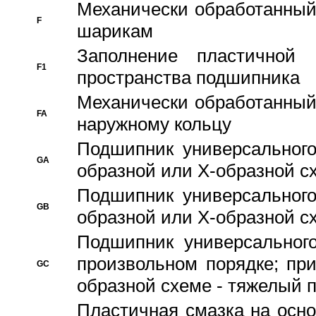
Механически обработанный
F
шарикам
Заполнение пластичной
F1
пространства подшипника
Механически обработанный
FA
наружному кольцу
Подшипник универсального
GA
образной или Х-образной сх
Подшипник универсального
GB
образной или Х-образной с
Подшипник универсального
произвольном порядке; пр
GC
образной схеме - тяжелый 
Пластичная смазка на осно