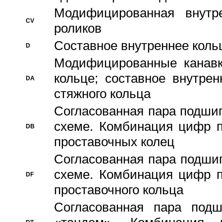
Модифицированная внутре
CV
роликов
Составное внутреннее кольц
D
Модифицированные канавк
кольце; составное внутре
DA
стяжного кольца
Согласованная пара подши
схеме. Комбинация цифр п
DB
проставочных колец
Согласованная пара подши
схеме. Комбинация цифр п
DF
проставочного кольца
Согласованная пара под