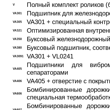
Полный комплект роликов (
V
Подшипник для железнодор
VA301
VA301 + специальный контр
VA305
Оптимизированная внутрен
VA321
Буксовый железнодорожный
VA350
Буксовый подшипник, соотв
VA380
VA301 + VL0241
VA3091
Подшипники для вибром
VA405
сепараторами
VA405 + отверстие с покры
VA406
Бомбинированные дорожк
VA606
специальная термообработ
Бомбинированные дорожк
VA607