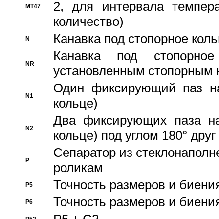
2, для интервала темпера
MT47
количество)
Канавка под стопорное кол
N
Канавка под стопорно
NR
установленным стопорным 
Один фиксирующий паз на
N1
кольце)
Два фиксирующих паза на
N2
кольце) под углом 180° друг 
Cепаратор из стеклонаполн
P
роликам
Точность размеров и биения
P5
Точность размеров и биения
P6