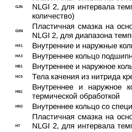
NLGI 2, для интервала темп
GJN
количество)
Пластичная смазка на осн
GXN
NLGI 2, для диапазона темп
Внутренние и наружные кол
HA1
Bнутреннее кольцо подшипн
HA3
Bнутреннее и наружное коль
HB1
Тела качения из нитрида к
HC5
Bнутреннее и наружное к
HN1
термической обработкой
Внутреннее кольцо со спец
HN3
Пластичная смазка на осн
NLGI 2, для интервала темп
HT