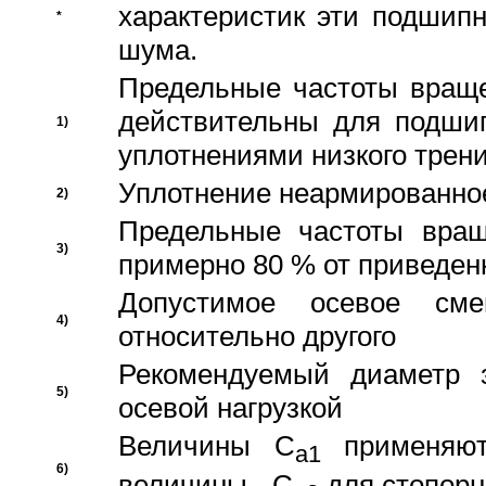
характеристик эти подшип
*
шума.
Предельные частоты враще
действительны для подши
1)
уплотнениями низкого трени
Уплотнение неармированно
2)
Предельные частоты вращ
3)
примерно 80 % от приведен
Допустимое осевое сме
4)
относительно другого
Рекомендуемый диаметр 
5)
осевой нагрузкой
Величины C
применяют
a1
6)
величины - C
для стопорн