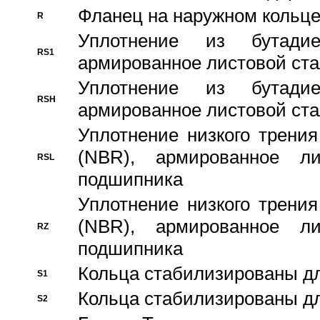
Фланец на наружном кольц
R
Уплотнение из бутадие
RS1
армированное листовой ста
Уплотнение из бутадие
RSH
армированное листовой ста
Уплотнение низкого трения
(NBR), армированное л
RSL
подшипника
Уплотнение низкого трения
(NBR), армированное л
RZ
подшипника
Кольца стабилизированы дл
S1
Кольца стабилизированы дл
S2