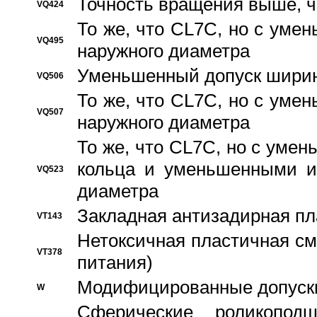
Точность вращения выше, 
VQ424
То же, что CL7C, но с ум
VQ495
наружного диаметра
Уменьшенный допуск ширин
VQ506
То же, что CL7C, но с ум
VQ507
наружного диаметра
То же, что CL7C, но с уме
кольца и уменьшенными и
VQ523
диаметра
Закладная антизадирная пл
VT143
Нетоксичная пластичная сма
VT378
питания)
Модифицированные допуски
W
Сферические роликопод