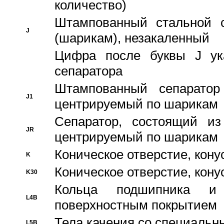
количество)
Штампованный стальной с
J
(шарикам), незакаленный
Цифра после буквы J ука
сепаратора
Штампованный сепаратор
J1
центрируемый по шарикам
Сепаратор, состоящий из
JR
центрируемый по шарикам
Коническое отверстие, кону
K
Коническое отверстие, кону
K30
Кольца подшипника и
L4B
поверхностным покрытием
Тела качения со специаль
L5B