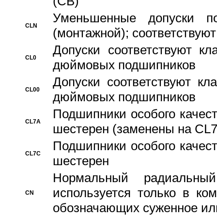
(CB)
Уменьшенные допуски 
CLN
(монтажной); соответствуют
Допуски соответствуют кл
CL0
дюймовых подшипников
Допуски соответствуют кл
CL00
дюймовых подшипников
Подшипники особого качест
CL7A
шестерен (заменены на CL
Подшипники особого качест
CL7C
шестерен
Hормальный радиальный
используется только в ко
CN
обозначающих суженное ил