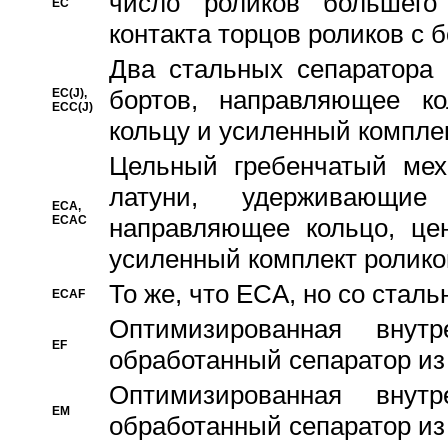
число роликов большего
EC
контакта торцов роликов с 
Два стальных сепаратора 
бортов, направляющее ко
EC(J),
ECC(J)
кольцу и усиленный компле
Цельный гребенчатый мех
латуни, удерживающи
ECA,
ECAC
направляющее кольцо, цен
усиленный комплект ролико
То же, что ECA, но со стал
ECAF
Оптимизированная внут
EF
обработанный сепаратор из
Оптимизированная внут
EM
обработанный сепаратор из