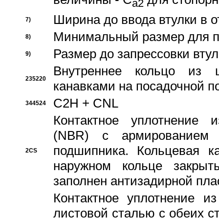
a2
Ширина до ввода втулки в 
7)
Минимальный размер для п
8)
Размер до запрессовки втул
9)
Внутреннее кольцо из 
235220
канавками на посадочной п
C2H + CNL
344524
Контактное уплотнение и
(NBR) с армированием 
подшипника. Кольцевая к
2CS
наружном кольце закрыт
заполнен антизадирной пла
Контактное уплотнение и
листовой сталью с обеих с