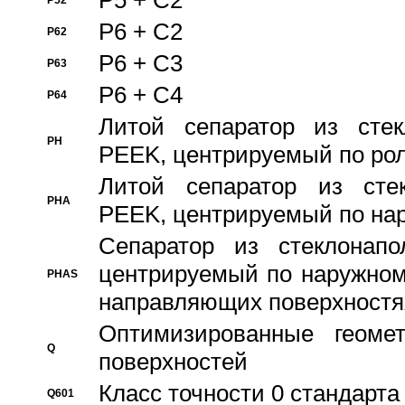
P5 + C2
P52
P6 + C2
P62
P6 + C3
P63
P6 + C4
P64
Литой сепаратор из стек
PH
PEEK, центрируемый по ро
Литой сепаратор из стек
PHA
PEEK, центрируемый по на
Сепаратор из стеклонапо
центрируемый по наружном
PHAS
направляющих поверхностя
Оптимизированные геомет
Q
поверхностей
Класс точности 0 стандар
Q601