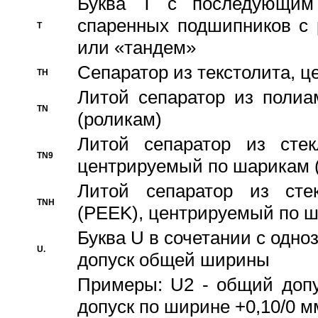
Буква T с последующим
спаренных подшипников с 
T
или «тандем»
Сепаратор из текстолита, 
TH
Литой сепаратор из полиа
TN
(роликам)
Литой сепаратор из стекл
TN9
центрируемый по шарикам 
Литой сепаратор из стек
TNH
(PEEK), центрируемый по 
Буква U в сочетании с одн
U.
допуск общей ширины
Примеры: U2 - общий допу
допуск по ширине +0,10/0 м