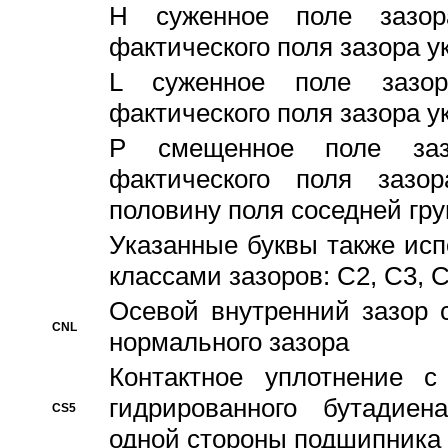
H суженное поле зазора
фактического поля зазора у
L суженное поле зазор
фактического поля зазора у
P смещенное поле заз
фактического поля заз
половину поля соседней гр
Указанные буквы также ис
классами зазоров: С2, C3, 
Осевой внутренний зазор 
CNL
нормального зазора
Контактное уплотнение 
гидрированного бутадиен
CS5
одной стороны подшипника