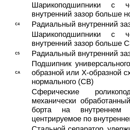
Шарикоподшипники с че
внутренний зазор больше н
Pадиальный внутренний за
C4
Шарикоподшипники с че
внутренний зазор больше C
Pадиальный внутренний за
C5
Подшипник универсального
образной или Х-образной с
CA
нормального (CB)
Сферические роликопо
механически обработанный
борта на внутреннем 
центрируемое по внутренне
Стальной сепаратор, удерж