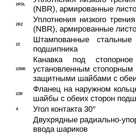
2RSL
(NBR), армированные листо
Уплотнения низкого трения
2RZ
(NBR), армированные листо
Штампованные стальные
2Z
подшипника
Канавка под стопорно
установленным стопорным
2ZNR
защитными шайбами с обеи
Фланец на наружном кольц
2ZR
шайбы с обеих сторон под
Угол контакта 30°
A
Двухрядные радиально-упо
ввода шариков