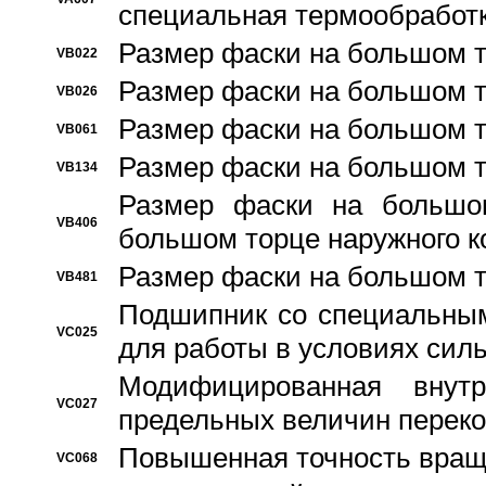
специальная термообработ
Размер фаски на большом т
VB022
Размер фаски на большом т
VB026
Размер фаски на большом т
VB061
Размер фаски на большом т
VB134
Размер фаски на большо
VB406
большом торце наружного к
Размер фаски на большом т
VB481
Подшипник со специальным
VC025
для работы в условиях сил
Модифицированная внут
VC027
предельных величин переко
Повышенная точность вращ
VC068