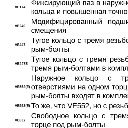
Фиксирующий паз в наружн
VE174
кольца и повышенная точн
Модифицированный подши
VE240
смещения
Тугое кольцо с тремя резь
VE447
рым-болты
Тугое кольцо с тремя рез
VE447E
тремя рым-болтами в компл
Наружное кольцо с тр
отверстиями на одном торце
VE552(E)
рым-болты входят в компле
То же, что VE552, но с рез
VE553(E)
Свободное кольцо с трем
VE632
торце под рым-болты