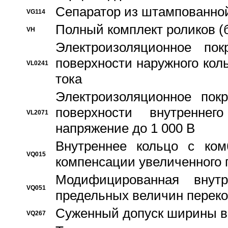
Сепаратор из штампованной
VG114
Полный комплект роликов (
VH
Электроизоляционное по
поверхности наружного коль
VL0241
тока
Электроизоляционное пок
поверхности внутреннег
VL2071
напряжение до 1 000 В
Bнутреннее кольцо с ком
VQ015
компенсации увеличенного 
Модифицированная внут
VQ051
предельных величин переко
Суженный допуск ширины вн
VQ267