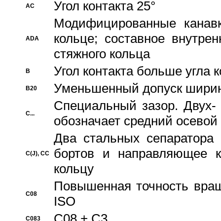
Угол контакта 25°
AC
Модифицированные канавк
кольце; составное внутре
ADA
стяжного кольца
Угол контакта больше угла 
B
Уменьшенный допуск шири
B20
Специальный зазор. Двух-
C...
обозначает средний осевой
Два стальных сепаратора 
бортов и направляющее к
C(J), CC
кольцу
Повышенная точность враще
C08
ISO
C08 + C3
C083