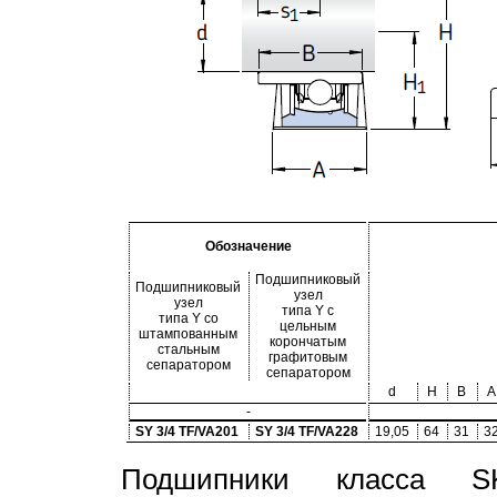
Обозначение
Подшипниковый
Подшипниковый
узел
узел
типа Y с
типа Y со
цельным
штампованным
корончатым
стальным
графитовым
сепаратором
сепаратором
d
H
B
A
-
SY 3/4 TF/VA201
SY 3/4 TF/VA228
19,05
64
31
3
Подшипники класса S