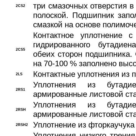
три смазочных отверстия в
2CS2
полоской. Подшипник запо
смазкой на основе полимо
Контактное уплотнение 
гидрированного бутадиен
2CS5
обеих сторон подшипника.
на 70-100 % заполнено выс
Контактные уплотнения из 
2LS
Уплотнения из бутадие
2RS1
армированные листовой ста
Уплотнения из бутадие
2RSH
армированные листовой ста
Уплотнение из фторкаучука
2RSH2
Уплотнения низкого трения