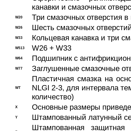
канавки и смазочных отвер
Три смазочных отверстия в
W20
Шесть смазочных отверстий
W26
Кольцевая канавка и три с
W33
W26 + W33
W513
Подшипник с антифрикционн
W64
Заглушенные смазочные от
W77
Пластичная смазка на осн
NLGI 2-3, для интервала те
WT
количество)
Основные размеры приведен
X
Штампованный латунный се
Y
Штампованная защитная