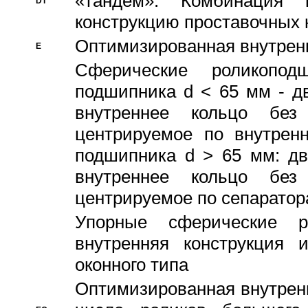
«тандем». Комбинация
DT
конструкцию проставочных 
Оптимизированная внутрен
E
Сферические роликопод
подшипника d < 65 мм - дв
внутреннее кольцо без
центрируемое по внутренн
подшипника d > 65 мм: дв
внутреннее кольцо без
центрируемое по сепарато
Упорные сферические ро
внутренняя конструкция 
оконного типа
Oптимизированная внутренн