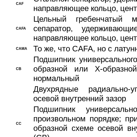
CAF
направляющее кольцо, цент
Цельный гребенчатый м
сепаратор, удерживающ
CAFA
направляющее кольцо, цент
То же, что CAFA, но с лату
CAMA
Подшипник универсального
образной или Х-образно
CB
нормальный
Двухрядные радиально-
осевой внутренний зазор
Подшипник универсальн
произвольном порядке; пр
CC
образной схеме осевой вн