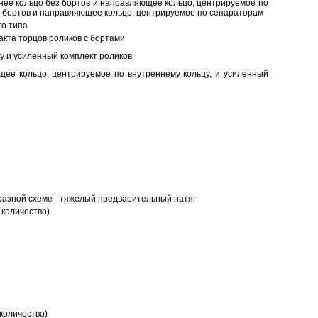
нее кольцо без бортов и направляющее кольцо, центрируемое по
ез бортов и направляющее кольцо, центрируемое по сепараторам
о типа
кта торцов роликов с бортами
у и усиленный комплект роликов
ее кольцо, центрируемое по внутреннему кольцу, и усиленный
разной схеме - тяжелый предварительный натяг
 количество)
количество)