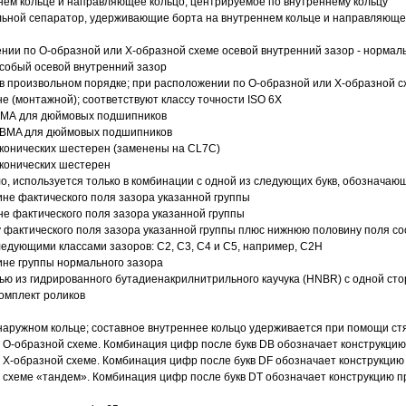
ем кольце и направляющее кольцо, центрируемое по внутреннему кольцу
ьной сепаратор, удерживающие борта на внутреннем кольце и направляющее
ии по О-образной или Х-образной схеме осевой внутренний зазор - нормал
собый осевой внутренний зазор
в произвольном порядке; при расположении по О-образной или Х-образной сх
 (монтажной); соответствуют классу точности ISO 6X
АВМА для дюймовых подшипников
 ABMA для дюймовых подшипников
 конических шестерен (заменены на CL7C)
 конических шестерен
о, используется только в комбинации с одной из следующих букв, обозначаю
ине фактического поля зазора указанной группы
не фактического поля зазора указанной группы
 фактического поля зазора указанной группы плюс нижнюю половину поля со
ледующими классами зазоров: С2, C3, С4 и С5, например, С2Н
ине группы нормального зазора
ью из гидрированного бутадиенакрилнитрильного каучука (HNBR) с одной ст
омплект роликов
аружном кольце; составное внутреннее кольцо удерживается при помощи ст
О-образной схеме. Комбинация цифр после букв DB обозначает конструкцию
Х-образной схеме. Комбинация цифр после букв DF обозначает конструкцию 
схеме «тандем». Комбинация цифр после букв DT обозначает конструкцию п