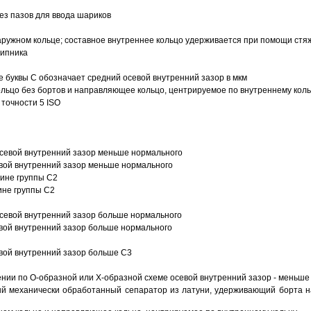
з пазов для ввода шариков
ружном кольце; составное внутреннее кольцо удерживается при помощи стяж
шипника
е буквы С обозначает средний осевой внутренний зазор в мкм
ольцо без бортов и направляющее кольцо, центрируемое по внутреннему кол
точности 5 ISO
севой внутренний зазор меньше нормального
вой внутренний зазор меньше нормального
вине группы C2
ине группы C2
евой внутренний зазор больше нормального
вой внутренний зазор больше нормального
вой внутренний зазор больше C3
ии по О-образной или Х-образной схеме осевой внутренний зазор - меньше
й механически обработанный сепаратор из латуни, удерживающий борта н