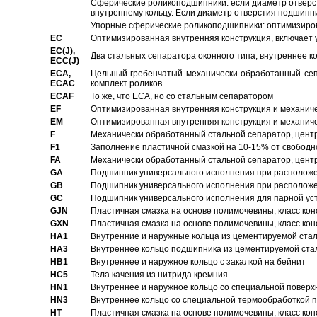
Сферические роликоподшипники: если диаметр отверст
внутреннему кольцу. Если диаметр отверстия подшипни
Упорные сферические роликоподшипники: оптимизиров
EC
Oптимизированная внутренняя конструкция, включает 
EC(J),
Два стальных сепаратора оконного типа, внутреннее к
ECC(J)
ECA,
Цельный гребенчатый механически обработанный сеп
ECAC
комплект роликов
ECAF
То же, что ECA, но со стальным сепаратором
EF
Оптимизированная внутренняя конструкция и механич
EM
Оптимизированная внутренняя конструкция и механич
F
Механически обработанный стальной сепаратор, цен
F1
Заполнение пластичной смазкой на 10-15% от свободн
FA
Механически обработанный стальной сепаратор, цент
GA
Подшипник универсального исполнения при расположен
GB
Подшипник универсального исполнения при расположен
GC
Подшипник универсального исполнения для парной уст
GJN
Пластичная смазка на основе полимочевины, класс конс
GXN
Пластичная смазка на основе полимочевины, класс конс
HA1
Внутренние и наружные кольца из цементируемой ста
HA3
Bнутреннее кольцо подшипника из цементируемой ста
HB1
Bнутреннее и наружное кольцо с закалкой на бейнит
HC5
Тела качения из нитрида кремния
HN1
Bнутреннее и наружное кольцо со специальной поверх
HN3
Внутреннее кольцо со специальной термообработкой 
HT
Пластичная смазка на основе полимочевины, класс конс