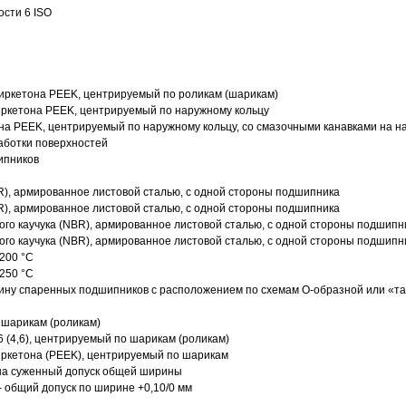
ости 6 ISO
иркетона PEEK, центрируемый по роликам (шарикам)
ркетона PEEK, центрируемый по наружному кольцу
а PEEK, центрируемый по наружному кольцу, со смазочными канавками на н
аботки поверхностей
ипников
R), армированное листовой сталью, с одной стороны подшипника
R), армированное листовой сталью, с одной стороны подшипника
го каучука (NBR), армированное листовой сталью, с одной стороны подшипн
го каучука (NBR), армированное листовой сталью, с одной стороны подшипн
200 °C
250 °C
ину спаренных подшипников с расположением по схемам О-образной или «т
 шарикам (роликам)
 (4,6), центрируемый по шарикам (роликам)
ркетона (PEEK), центрируемый по шарикам
 на суженный допуск общей ширины
- общий допуск по ширине +0,10/0 мм