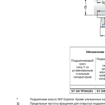
Обозначение
Подш
Подшипниковый
узел
ти
типа Y со
ц
штампованным
кор
стальным
гра
сепаратором
сеп
-
SY 3/4 TF/VA201
SY 3/
*
Подшипники класса SKF Explorer. Кроме улучшенных х
1)
Предельные частоты вращения для открытых подшипник