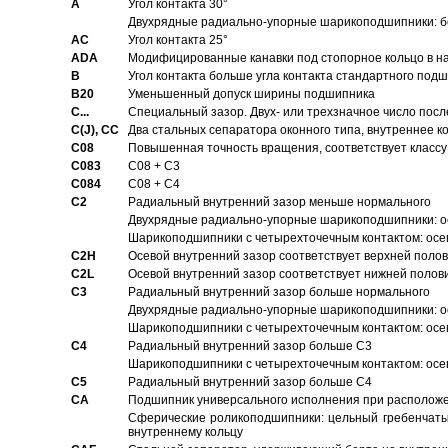
A
Угол контакта 30°
Двухрядные радиально-упорные шарикоподшипники: бе
AC
Угол контакта 25°
ADA
Модифицированные канавки под стопорное кольцо в на
B
Угол контакта больше угла контакта стандартного под
B20
Уменьшенный допуск ширины подшипника
C...
Специальный зазор. Двух- или трехзначное число посл
C(J), CC
Два стальных сепаратора оконного типа, внутреннее к
C08
Повышенная точность вращения, соответствует классу 
C083
C08 + C3
C084
C08 + C4
C2
Pадиальный внутренний зазор меньше нормального
Двухрядные радиально-упорные шарикоподшипники: о
Шарикоподшипники с четырехточечным контактом: осе
C2H
Осевой внутренний зазор соответствует верхней поло
C2L
Осевой внутренний зазор соответствует нижней полов
C3
Pадиальный внутренний зазор больше нормального
Двухрядные радиально-упорные шарикоподшипники: ос
Шарикоподшипники с четырехточечным контактом: осе
C4
Pадиальный внутренний зазор больше C3
Шарикоподшипники с четырехточечным контактом: осе
C5
Pадиальный внутренний зазор больше C4
CA
Подшипник универсального исполнения при расположен
Сферические роликоподшипники: цельный гребенчаты
внутреннему кольцу