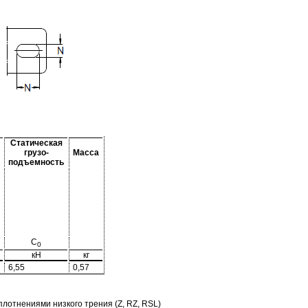
Статическая
грузо-
Масса
подъемность
C
0
кН
кг
6,55
0,57
отнениями низкого трения (Z, RZ, RSL)