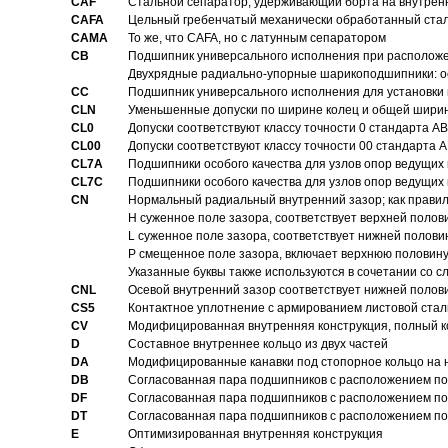
CAF
Стальной сепаратор, удерживающий борта на внутренн
CAFA
Цельный гребенчатый механически обработанный стал
CAMA
То же, что CAFA, но с латунным сепаратором
CB
Подшипник универсального исполнения при расположен
Двухрядные радиально-упорные шарикоподшипники: о
CC
Подшипник универсального исполнения для установки 
CLN
Уменьшенные допуски по ширине колец и общей ширине
CL0
Допуски соответствуют классу точности 0 стандарта 
CL00
Допуски соответствуют классу точности 00 стандарта
CL7A
Подшипники особого качества для узлов опор ведущих
CL7C
Подшипники особого качества для узлов опор ведущих
CN
Hормальный радиальный внутренний зазор; как правил
H суженное поле зазора, соответствует верхней полов
L суженное поле зазора, соответствует нижней полови
P смещенное поле зазора, включает верхнюю половину
Указанные буквы также используются в сочетании со с
CNL
Осевой внутренний зазор соответствует нижней полов
CS5
Контактное уплотнение с армированием листовой стал
CV
Модифицированная внутренняя конструкция, полный к
D
Составное внутреннее кольцо из двух частей
DA
Модифицированные канавки под стопорное кольцо на н
DB
Согласованная пара подшипников с расположением по 
DF
Согласованная пара подшипников с расположением по 
DT
Согласованная пара подшипников с расположением по 
E
Оптимизированная внутренняя конструкция