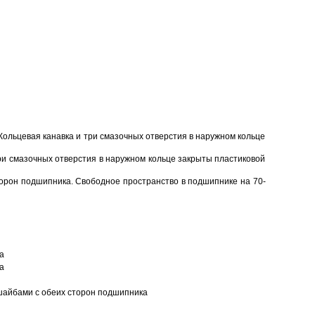
Кольцевая канавка и три смазочных отверстия в наружном кольце
ри смазочных отверстия в наружном кольце закрыты пластиковой
торон подшипника. Свободное пространство в подшипнике на 70-
а
а
шайбами с обеих сторон подшипника