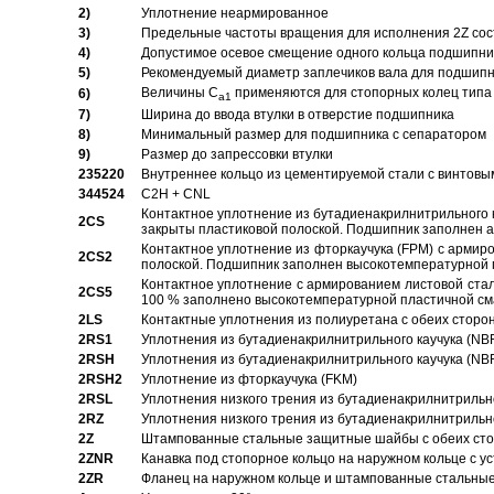
2)
Уплотнение неармированное
3)
Предельные частоты вращения для исполнения 2Z сос
4)
Допустимое осевое смещение одного кольца подшипник
5)
Рекомендуемый диаметр заплечиков вала для подшипни
Величины C
применяются для стопорных колец типа 
6)
a1
7)
Ширина до ввода втулки в отверстие подшипника
8)
Минимальный размер для подшипника с сепаратором
9)
Размер до запрессовки втулки
235220
Внутреннее кольцо из цементируемой стали с винтовы
344524
C2H + CNL
Контактное уплотнение из бутадиенакрилнитрильного к
2CS
закрыты пластиковой полоской. Подшипник заполнен 
Контактное уплотнение из фторкаучука (FPM) с армир
2CS2
полоской. Подшипник заполнен высокотемпературной 
Контактное уплотнение с армированием листовой стал
2CS5
100 % заполнено высокотемпературной пластичной см
2LS
Контактные уплотнения из полиуретана с обеих сторо
2RS1
Уплотнения из бутадиенакрилнитрильного каучука (NB
2RSH
Уплотнения из бутадиенакрилнитрильного каучука (NB
2RSH2
Уплотнение из фторкаучука (FKM)
2RSL
Уплотнения низкого трения из бутадиенакрилнитрильн
2RZ
Уплотнения низкого трения из бутадиенакрилнитрильн
2Z
Штампованные стальные защитные шайбы с обеих ст
2ZNR
Канавка под стопорное кольцо на наружном кольце с
2ZR
Фланец на наружном кольце и штампованные стальны