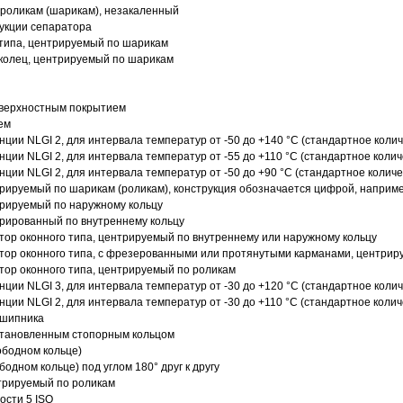
роликам (шарикам), незакаленный
рукции сепаратора
 типа, центрируемый по шарикам
 колец, центрируемый по шарикам
оверхностным покрытием
ем
нции NLGI 2, для интервала температур от -50 до +140 °C (стандартное колич
нции NLGI 2, для интервала температур от -55 до +110 °C (стандартное колич
нции NLGI 2, для интервала температур от -50 до +90 °C (стандартное количе
рируемый по шарикам (роликам), конструкция обозначается цифрой, наприме
рируемый по наружному кольцу
рированный по внутреннему кольцу
ор оконного типа, центрируемый по внутреннему или наружному кольцу
ор оконного типа, с фрезерованными или протянутыми карманами, центриру
ор оконного типа, центрируемый по роликам
нции NLGI 3, для интервала температур от -30 до +120 °C (стандартное колич
нции NLGI 2, для интервала температур от -30 до +110 °C (стандартное колич
дшипника
установленным стопорным кольцом
ободном кольце)
одном кольце) под углом 180° друг к другу
трируемый по роликам
ости 5 ISO