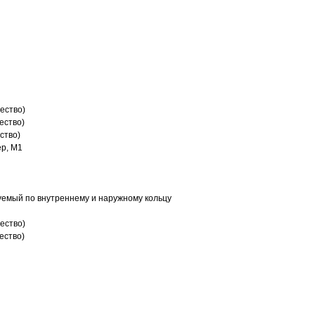
ество)
ество)
ство)
р, M1
емый по внутреннему и наружному кольцу
ество)
ество)