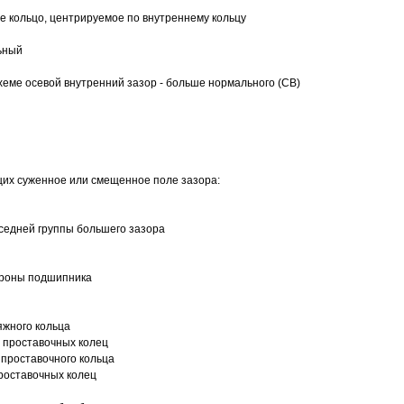
 кольцо, центрируемое по внутреннему кольцу
ьный
еме осевой внутренний зазор - больше нормального (CB)
щих суженное или смещенное поле зазора:
седней группы большего зазора
ороны подшипника
яжного кольца
 проставочных колец
проставочного кольца
роставочных колец