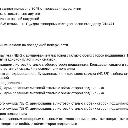
тавляют примерно 80 % от приведенных величин
а относительно другого
ков с осевой нагрузкой
SW, величины - C
для стопорных колец согласно стандарту DIN 471
a2
ми канавками на посадочной поверхности
аучука (NBR) с армированием листовой сталью с обеих сторон подшипника. 
антизадирной пластичной смазкой
ованием листовой сталью с обеих сторон подшипника. Кольцевая канавка и т
пластичной смазкой на основе полимочевины
ью из гидрированного бутадиенакрилнитрильного каучука (HNBR) с обеих с
азкой
н подшипника
R), армированные листовой сталью с обеих сторон подшипника
R), армированные листовой сталью с обеих сторон подшипника
ого каучука (NBR), армированные листовой сталью с обеих сторон подшипник
ого каучука (NBR), армированные листовой сталью с обеих сторон подшипник
орон подшипника
 установленным стопорным кольцом и штампованными стальными защитными 
е защитные шайбы с обеих сторон подшипника