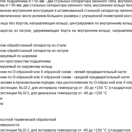
ия подшипника d < 65 мм - два стальных сепаратора оконного типа, внутрен
ка d > 65 мм: два стальных сепаратора оконного типа, внутреннее кольцо б
анная внутренняя конструкция и штампованный стальной сепаратор оконног
увеличенное число роликов большего размера с улучшенной геометрией конта
ольцо без бортов, направляющее кольцо, центрируемое по внутреннему кольц
аратор из латуни, удерживающие борта на внутреннем кольце, направляющ
ески обработанный сепаратор из стали
ески обработанный сепаратор из латуни
трируемый по шарикам
ого пространства подшипника
рируемый по наружному кольцу
ии по О-образной или Х-образной схеме - легкий предварительный натяг
ии по О-образной или Х-образной схеме - средний предварительный натяг
ановки в произвольном порядке; при расположении по О-образ-ной или Х-об
истенции. NLGI 2, для интервала температур от -30 до +150 °C (стандартное
истенции NLGI 2, для диапазона температур от -40 до +150 °C
ли
ли
ностной термической обработкой
поверхности
истенции NLGI 2, для интервала температур от -40 до +150 °C (стандартное 