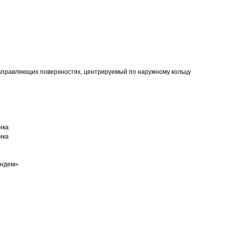
аправляющих поверхностях, центрируемый по наружному кольцу
ика
ика
андем»