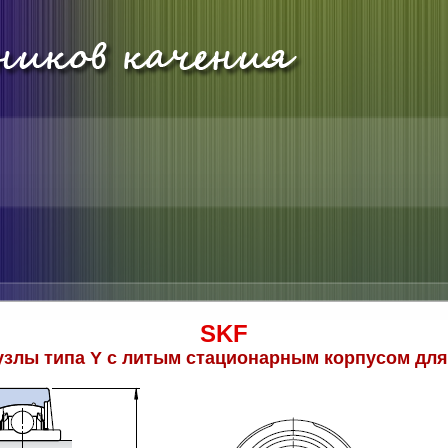
SKF
злы типа Y c литым стационарным корпусом дл