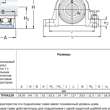
Размеры
ипниковый
узел
па Y с
ельным
ончатым
фитовым
аратором
H
H
N
s
d
H
B
A
J
L
N
G
1
2
1
1
мм
4 TF/VA228
19,05
64
31
32
33,3
14
97
127
20,5
11,5
10
18,3
арактеристик эти подшипники также имеют пониженный уровень шума.
ов также действительны для подшипников с одной защитной шайбой или упл