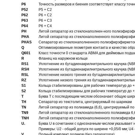
P6
Точность размеров и биения соответствует классу точн
P52
P5 + C2
P62
P6 + C2
P63
P6 + C3
P64
P6 + C4
PH
Литой сепаратор из стеклонаполнен-ного полиэфирэф
PHA
Литой сепаратор из стеклонаполненного полиэфирэфи
PHAS
Сепаратор из стеклонаполненного полиэфирэфиркетон
Q
Оптимизированные геометрия контакта и качество обр
Q601
Класс точности 0 стандарта ABMA для дюймовых подш
R
Фланец на наружном кольце
RS1
Уплотнение из бутадиенакрилнитрильного каучука (NB
RSH
Уплотнение из бутадиенакрилнитрильного каучука (NB
RSL
Уплотнение низкого трения из бутадиенакрилнитрильно
RZ
Уплотнение низкого трения из бутадиенакрилнитрильно
S1
Кольца стабилизированы для рабочих температур до +
S2
Кольца стабилизированы для рабочих температур до +
T
Буква T с последующим числом обозначает общую шир
TH
Сепаратор из текстолита, центрируемый по шарикам
TN
Литой сепаратор из полиамида (6,6), центрируемый по
TN9
Литой сепаратор из стеклонаполненного полиамида 6,6
TNH
Литой сепаратор из стеклонаполненного полиэфирэфи
U.
Буква U в сочетании с однозначным числом указывает
Примеры: U2 - общий допуск по ширине +0,05/0 мм; U4 
V
Полный комплект роликов (без сепаратора)