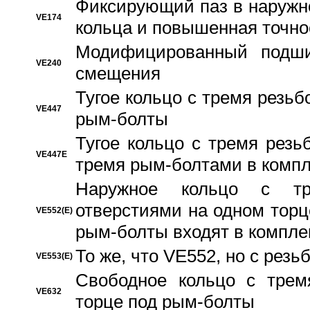
Фиксирующий паз в наружн
VE174
кольца и повышенная точн
Модифицированный подши
VE240
смещения
Тугое кольцо с тремя резь
VE447
рым-болты
Тугое кольцо с тремя рез
VE447E
тремя рым-болтами в компл
Наружное кольцо с тр
отверстиями на одном торце
VE552(E)
рым-болты входят в компле
То же, что VE552, но с рез
VE553(E)
Свободное кольцо с трем
VE632
торце под рым-болты