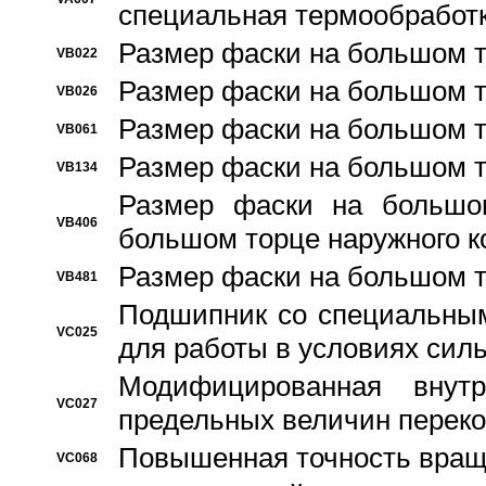
специальная термообработ
Размер фаски на большом т
VB022
Размер фаски на большом т
VB026
Размер фаски на большом т
VB061
Размер фаски на большом т
VB134
Размер фаски на большо
VB406
большом торце наружного к
Размер фаски на большом т
VB481
Подшипник со специальным
VC025
для работы в условиях сил
Модифицированная внут
VC027
предельных величин переко
Повышенная точность вращ
VC068