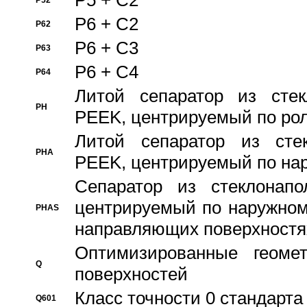
P5 + C2
P52
P6 + C2
P62
P6 + C3
P63
P6 + C4
P64
Литой сепаратор из стек
PH
PEEK, центрируемый по ро
Литой сепаратор из стек
PHA
PEEK, центрируемый по на
Сепаратор из стеклонапо
центрируемый по наружном
PHAS
направляющих поверхностя
Оптимизированные геомет
Q
поверхностей
Класс точности 0 стандар
Q601