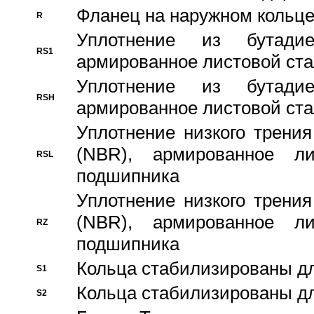
Фланец на наружном кольц
R
Уплотнение из бутадие
RS1
армированное листовой ста
Уплотнение из бутадие
RSH
армированное листовой ста
Уплотнение низкого трения
(NBR), армированное л
RSL
подшипника
Уплотнение низкого трения
(NBR), армированное л
RZ
подшипника
Кольца стабилизированы дл
S1
Кольца стабилизированы дл
S2