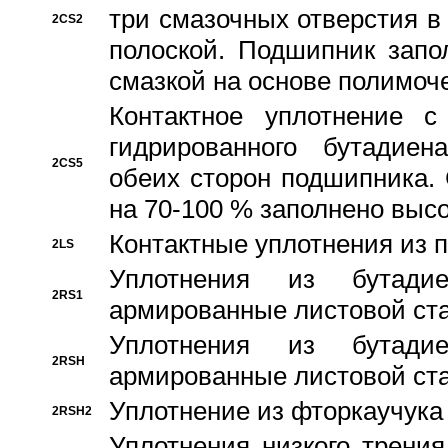
три смазочных отверстия в
2CS2
полоской. Подшипник запо
смазкой на основе полимо
Контактное уплотнение 
гидрированного бутадиен
2CS5
обеих сторон подшипника.
на 70-100 % заполнено выс
Контактные уплотнения из 
2LS
Уплотнения из бутадие
2RS1
армированные листовой ста
Уплотнения из бутадие
2RSH
армированные листовой ста
Уплотнение из фторкаучука
2RSH2
Уплотнения низкого трения