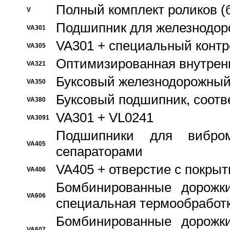
Полный комплект роликов (
V
Подшипник для железнодор
VA301
VA301 + специальный контр
VA305
Оптимизированная внутрен
VA321
Буксовый железнодорожный
VA350
Буксовый подшипник, соотв
VA380
VA301 + VL0241
VA3091
Подшипники для вибром
VA405
сепараторами
VA405 + отверстие с покры
VA406
Бомбинированные дорожк
VA606
специальная термообработ
Бомбинированные дорожк
VA607