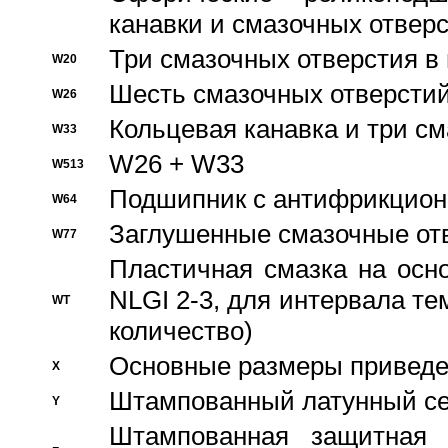
канавки и смазочных отвер
Три смазочных отверстия в
W20
Шесть смазочных отверстий
W26
Кольцевая канавка и три с
W33
W26 + W33
W513
Подшипник с антифрикционн
W64
Заглушенные смазочные от
W77
Пластичная смазка на осн
NLGI 2-3, для интервала те
WT
количество)
Основные размеры приведен
X
Штампованный латунный се
Y
Штампованная защитная