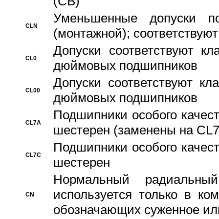
(CB)
Уменьшенные допуски 
CLN
(монтажной); соответствуют
Допуски соответствуют кл
CL0
дюймовых подшипников
Допуски соответствуют кл
CL00
дюймовых подшипников
Подшипники особого качест
CL7A
шестерен (заменены на CL
Подшипники особого качест
CL7C
шестерен
Hормальный радиальный
используется только в ко
CN
обозначающих суженное ил