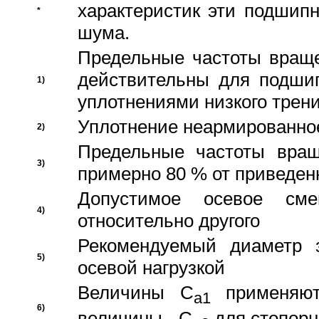
характеристик эти подшип
*
шума.
Предельные частоты враще
действительны для подши
1)
уплотнениями низкого трени
Уплотнение неармированно
2)
Предельные частоты вращ
3)
примерно 80 % от приведен
Допустимое осевое сме
4)
относительно другого
Рекомендуемый диаметр 
5)
осевой нагрузкой
Величины C
применяют
a1
6)
величины - C
для стопорн