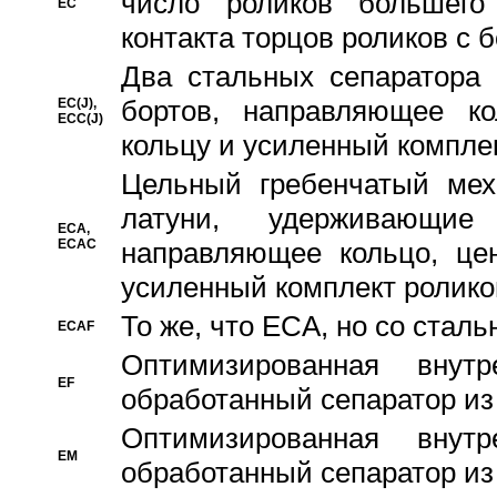
число роликов большего
EC
контакта торцов роликов с 
Два стальных сепаратора 
бортов, направляющее ко
EC(J),
ECC(J)
кольцу и усиленный компле
Цельный гребенчатый мех
латуни, удерживающи
ECA,
ECAC
направляющее кольцо, цен
усиленный комплект ролико
То же, что ECA, но со стал
ECAF
Оптимизированная внут
EF
обработанный сепаратор из
Оптимизированная внут
EM
обработанный сепаратор из