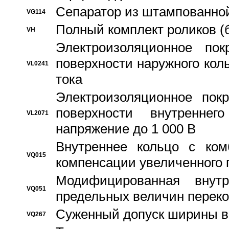
Сепаратор из штампованной
VG114
Полный комплект роликов (
VH
Электроизоляционное по
поверхности наружного коль
VL0241
тока
Электроизоляционное пок
поверхности внутреннег
VL2071
напряжение до 1 000 В
Bнутреннее кольцо с ком
VQ015
компенсации увеличенного 
Модифицированная внут
VQ051
предельных величин переко
Суженный допуск ширины вн
VQ267