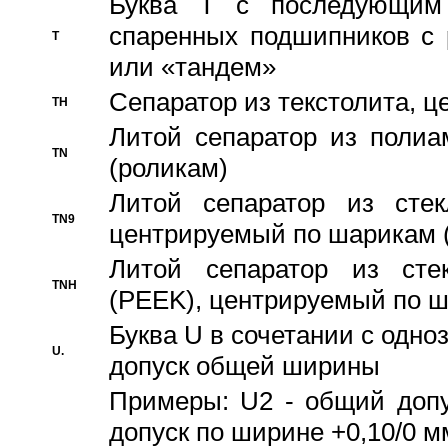
Буква T с последующим
спаренных подшипников с 
T
или «тандем»
Сепаратор из текстолита, 
TH
Литой сепаратор из полиа
TN
(роликам)
Литой сепаратор из стекл
TN9
центрируемый по шарикам 
Литой сепаратор из стек
TNH
(PEEK), центрируемый по 
Буква U в сочетании с одн
U.
допуск общей ширины
Примеры: U2 - общий допу
допуск по ширине +0,10/0 м