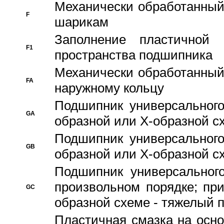
Механически обработанный
F
шарикам
Заполнение пластичной
F1
пространства подшипника
Механически обработанный
FA
наружному кольцу
Подшипник универсального
GA
образной или Х-образной сх
Подшипник универсального
GB
образной или Х-образной с
Подшипник универсального
произвольном порядке; пр
GC
образной схеме - тяжелый 
Пластичная смазка на осно