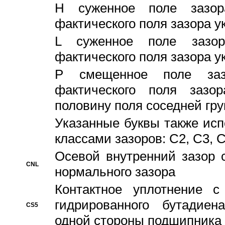
H суженное поле зазора
фактического поля зазора у
L суженное поле зазор
фактического поля зазора у
P смещенное поле заз
фактического поля заз
половину поля соседней гр
Указанные буквы также ис
классами зазоров: С2, C3, 
Осевой внутренний зазор 
CNL
нормального зазора
Контактное уплотнение 
гидрированного бутадиен
CS5
одной стороны подшипника