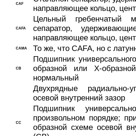
CAF
направляющее кольцо, цент
Цельный гребенчатый м
сепаратор, удерживающ
CAFA
направляющее кольцо, цент
То же, что CAFA, но с лату
CAMA
Подшипник универсального
образной или Х-образно
CB
нормальный
Двухрядные радиально-
осевой внутренний зазор
Подшипник универсальн
произвольном порядке; пр
CC
образной схеме осевой вн