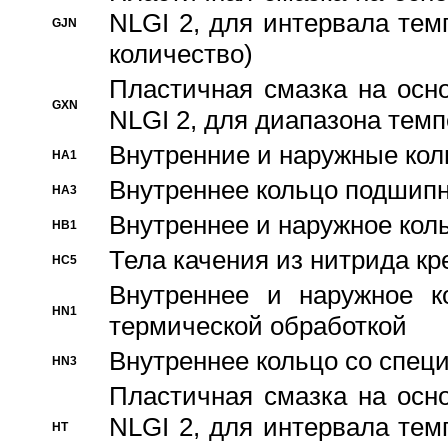
NLGI 2, для интервала темп
GJN
количество)
Пластичная смазка на осн
GXN
NLGI 2, для диапазона темп
Внутренние и наружные кол
HA1
Bнутреннее кольцо подшипн
HA3
Bнутреннее и наружное коль
HB1
Тела качения из нитрида к
HC5
Bнутреннее и наружное к
HN1
термической обработкой
Внутреннее кольцо со спец
HN3
Пластичная смазка на осн
NLGI 2, для интервала темп
HT