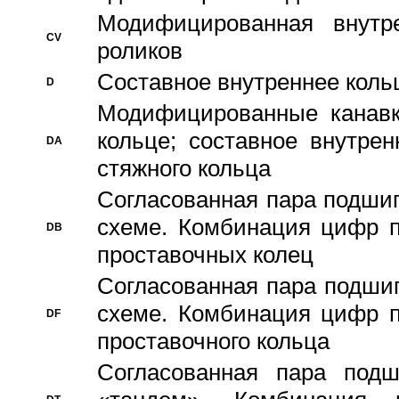
Модифицированная внутре
CV
роликов
Составное внутреннее кольц
D
Модифицированные канавк
кольце; составное внутре
DA
стяжного кольца
Согласованная пара подши
схеме. Комбинация цифр п
DB
проставочных колец
Согласованная пара подши
схеме. Комбинация цифр п
DF
проставочного кольца
Согласованная пара под