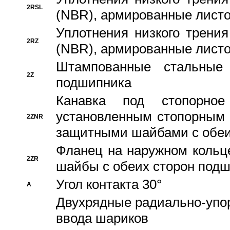
2RSL
(NBR), армированные листо
Уплотнения низкого трения
2RZ
(NBR), армированные листо
Штампованные стальные
2Z
подшипника
Канавка под стопорно
установленным стопорным
2ZNR
защитными шайбами с обеи
Фланец на наружном кольц
2ZR
шайбы с обеих сторон под
Угол контакта 30°
A
Двухрядные радиально-упо
ввода шариков