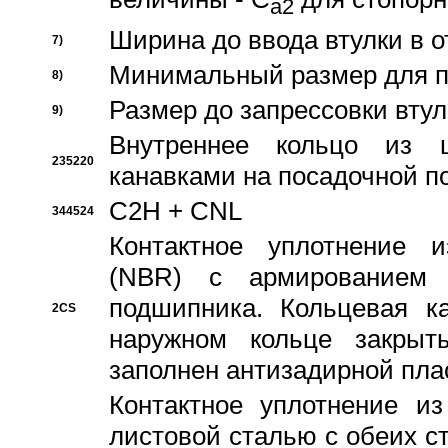
a2
Ширина до ввода втулки в 
7)
Минимальный размер для п
8)
Размер до запрессовки втул
9)
Внутреннее кольцо из 
235220
канавками на посадочной п
C2H + CNL
344524
Контактное уплотнение и
(NBR) с армированием 
подшипника. Кольцевая к
2CS
наружном кольце закрыт
заполнен антизадирной пла
Контактное уплотнение и
листовой сталью с обеих с