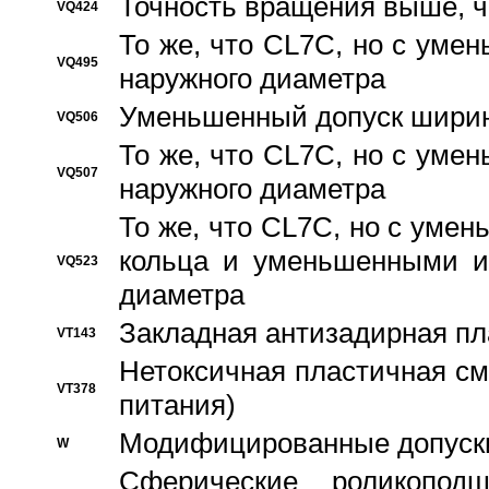
Точность вращения выше, 
VQ424
То же, что CL7C, но с ум
VQ495
наружного диаметра
Уменьшенный допуск ширин
VQ506
То же, что CL7C, но с ум
VQ507
наружного диаметра
То же, что CL7C, но с уме
кольца и уменьшенными и
VQ523
диаметра
Закладная антизадирная пл
VT143
Нетоксичная пластичная сма
VT378
питания)
Модифицированные допуски
W
Сферические роликопод