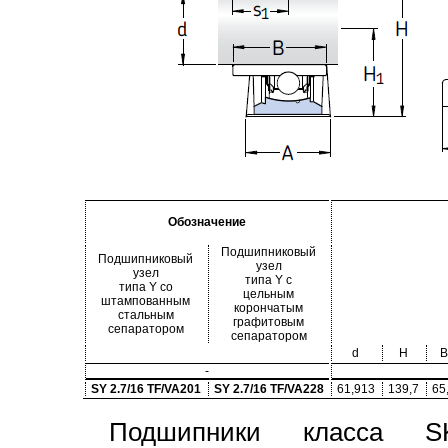
Обозначение
Подшипниковый
Подшипниковый
узел
узел
типа Y с
типа Y со
цельным
штампованным
корончатым
стальным
графитовым
сепаратором
сепаратором
d
H
B
-
SY 2.7/16 TF/VA201
SY 2.7/16 TF/VA228
61,913
139,7
65
Подшипники класса S