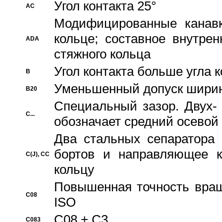
Угол контакта 25°
AC
Модифицированные канавк
кольце; составное внутре
ADA
стяжного кольца
Угол контакта больше угла 
B
Уменьшенный допуск шири
B20
Специальный зазор. Двух-
C...
обозначает средний осевой
Два стальных сепаратора 
бортов и направляющее к
C(J), CC
кольцу
Повышенная точность враще
C08
ISO
C08 + C3
C083