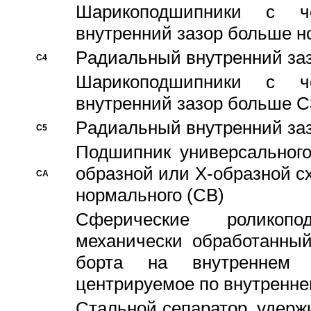
Шарикоподшипники с че
внутренний зазор больше н
Pадиальный внутренний за
C4
Шарикоподшипники с че
внутренний зазор больше C
Pадиальный внутренний за
C5
Подшипник универсального
образной или Х-образной с
CA
нормального (CB)
Сферические роликопо
механически обработанный
борта на внутреннем 
центрируемое по внутренне
Стальной сепаратор, удерж