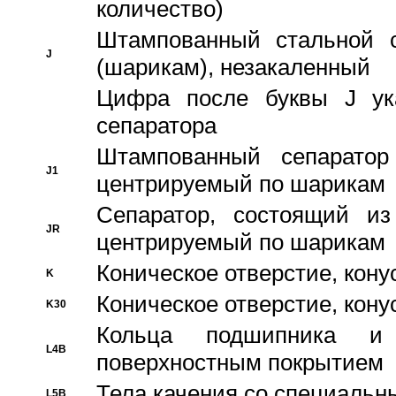
количество)
Штампованный стальной с
J
(шарикам), незакаленный
Цифра после буквы J ука
сепаратора
Штампованный сепаратор
J1
центрируемый по шарикам
Сепаратор, состоящий из
JR
центрируемый по шарикам
Коническое отверстие, кону
K
Коническое отверстие, кону
K30
Кольца подшипника и
L4B
поверхностным покрытием
Тела качения со специаль
L5B