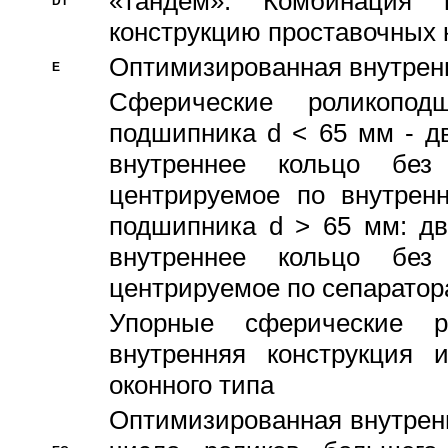
«тандем». Комбинация
DT
конструкцию проставочных 
Оптимизированная внутрен
E
Сферические роликопод
подшипника d < 65 мм - дв
внутреннее кольцо без
центрируемое по внутренн
подшипника d > 65 мм: дв
внутреннее кольцо без
центрируемое по сепарато
Упорные сферические ро
внутренняя конструкция 
оконного типа
Oптимизированная внутренн