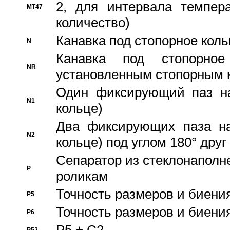
2, для интервала темпера
MT47
количество)
Канавка под стопорное кол
N
Канавка под стопорно
NR
установленным стопорным 
Один фиксирующий паз на
N1
кольце)
Два фиксирующих паза на
N2
кольце) под углом 180° друг 
Cепаратор из стеклонаполн
P
роликам
Точность размеров и биения
P5
Точность размеров и биения
P6