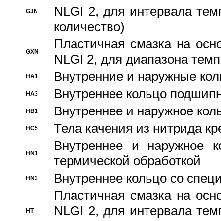
NLGI 2, для интервала темп
GJN
количество)
Пластичная смазка на осн
GXN
NLGI 2, для диапазона темп
Внутренние и наружные кол
HA1
Bнутреннее кольцо подшипн
HA3
Bнутреннее и наружное коль
HB1
Тела качения из нитрида к
HC5
Bнутреннее и наружное к
HN1
термической обработкой
Внутреннее кольцо со спец
HN3
Пластичная смазка на осн
NLGI 2, для интервала темп
HT