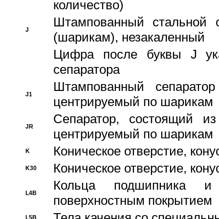
количество)
Штампованный стальной с
J
(шарикам), незакаленный
Цифра после буквы J ука
сепаратора
Штампованный сепаратор
J1
центрируемый по шарикам
Сепаратор, состоящий из
JR
центрируемый по шарикам
Коническое отверстие, кону
K
Коническое отверстие, кону
K30
Кольца подшипника и
L4B
поверхностным покрытием
Тела качения со специаль
L5B