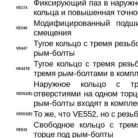
Фиксирующий паз в наружн
VE174
кольца и повышенная точн
Модифицированный подши
VE240
смещения
Тугое кольцо с тремя резь
VE447
рым-болты
Тугое кольцо с тремя рез
VE447E
тремя рым-болтами в компл
Наружное кольцо с тр
отверстиями на одном торце
VE552(E)
рым-болты входят в компле
То же, что VE552, но с рез
VE553(E)
Свободное кольцо с трем
VE632
торце под рым-болты