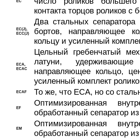
число роликов большего
EC
контакта торцов роликов с 
Два стальных сепаратора 
бортов, направляющее ко
EC(J),
ECC(J)
кольцу и усиленный компле
Цельный гребенчатый мех
латуни, удерживающи
ECA,
ECAC
направляющее кольцо, цен
усиленный комплект ролико
То же, что ECA, но со стал
ECAF
Оптимизированная внут
EF
обработанный сепаратор из
Оптимизированная внут
EM
обработанный сепаратор из