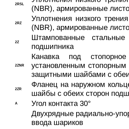
2RSL
(NBR), армированные листо
Уплотнения низкого трения
2RZ
(NBR), армированные листо
Штампованные стальные
2Z
подшипника
Канавка под стопорно
установленным стопорным
2ZNR
защитными шайбами с обеи
Фланец на наружном кольц
2ZR
шайбы с обеих сторон под
Угол контакта 30°
A
Двухрядные радиально-упо
ввода шариков