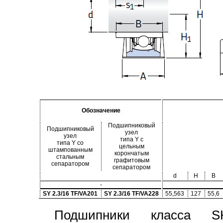
Обозначение
Подшипниковый
Подшипниковый
узел
узел
типа Y с
типа Y со
цельным
штампованным
корончатым
стальным
графитовым
сепаратором
сепаратором
d
H
B
-
SY 2.3/16 TF/VA201
SY 2.3/16 TF/VA228
55,563
127
55,6
Подшипники класса S