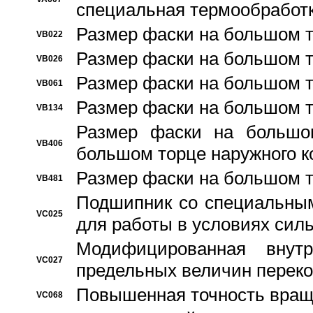
специальная термообработ
Размер фаски на большом т
VB022
Размер фаски на большом т
VB026
Размер фаски на большом т
VB061
Размер фаски на большом т
VB134
Размер фаски на большо
VB406
большом торце наружного к
Размер фаски на большом т
VB481
Подшипник со специальным
VC025
для работы в условиях сил
Модифицированная внут
VC027
предельных величин переко
Повышенная точность вращ
VC068