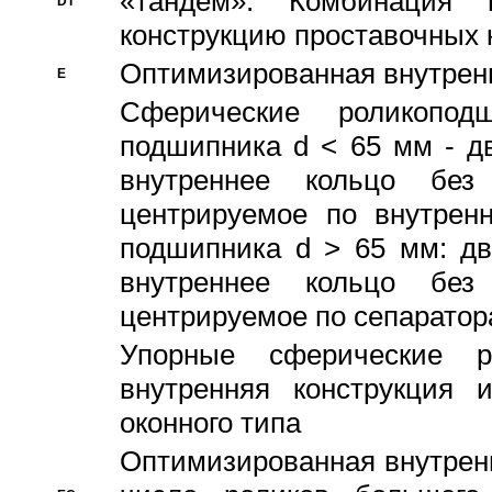
«тандем». Комбинация
DT
конструкцию проставочных 
Оптимизированная внутрен
E
Сферические роликопод
подшипника d < 65 мм - дв
внутреннее кольцо без
центрируемое по внутренн
подшипника d > 65 мм: дв
внутреннее кольцо без
центрируемое по сепарато
Упорные сферические ро
внутренняя конструкция 
оконного типа
Oптимизированная внутренн