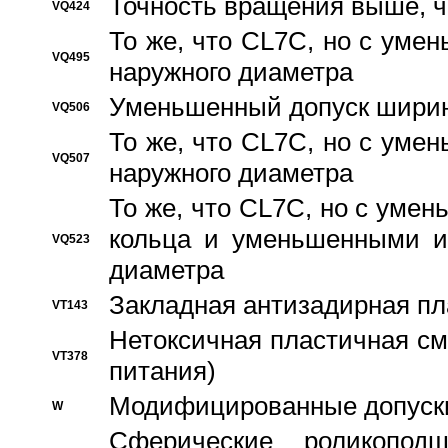
Точность вращения выше, 
VQ424
То же, что CL7C, но с ум
VQ495
наружного диаметра
Уменьшенный допуск ширин
VQ506
То же, что CL7C, но с ум
VQ507
наружного диаметра
То же, что CL7C, но с уме
кольца и уменьшенными и
VQ523
диаметра
Закладная антизадирная пл
VT143
Нетоксичная пластичная сма
VT378
питания)
Модифицированные допуски
W
Сферические роликопод