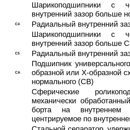
Шарикоподшипники с че
внутренний зазор больше н
Pадиальный внутренний за
C4
Шарикоподшипники с че
внутренний зазор больше C
Pадиальный внутренний за
C5
Подшипник универсального
образной или Х-образной с
CA
нормального (CB)
Сферические роликопо
механически обработанный
борта на внутреннем 
центрируемое по внутренне
Стальной сепаратор, удерж