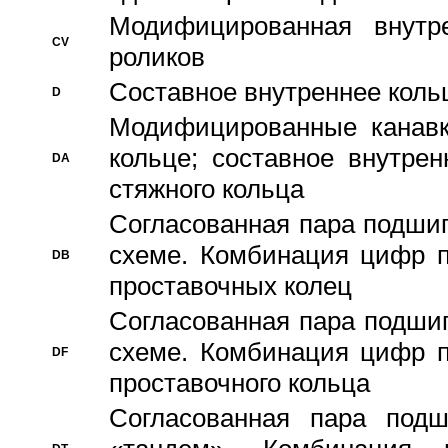
Модифицированная внутре
CV
роликов
Составное внутреннее кольц
D
Модифицированные канавк
кольце; составное внутре
DA
стяжного кольца
Согласованная пара подши
схеме. Комбинация цифр п
DB
проставочных колец
Согласованная пара подши
схеме. Комбинация цифр п
DF
проставочного кольца
Согласованная пара под