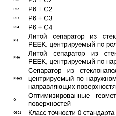
P5 + C2
P52
P6 + C2
P62
P6 + C3
P63
P6 + C4
P64
Литой сепаратор из стек
PH
PEEK, центрируемый по ро
Литой сепаратор из стек
PHA
PEEK, центрируемый по на
Сепаратор из стеклонапо
центрируемый по наружном
PHAS
направляющих поверхностя
Оптимизированные геомет
Q
поверхностей
Класс точности 0 стандар
Q601