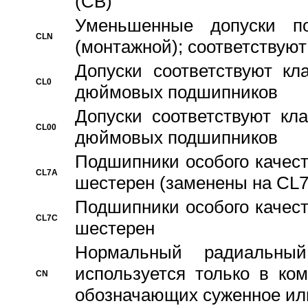
(CB)
Уменьшенные допуски 
CLN
(монтажной); соответствуют
Допуски соответствуют кл
CL0
дюймовых подшипников
Допуски соответствуют кл
CL00
дюймовых подшипников
Подшипники особого качест
CL7A
шестерен (заменены на CL
Подшипники особого качест
CL7C
шестерен
Hормальный радиальный
используется только в ко
CN
обозначающих суженное ил