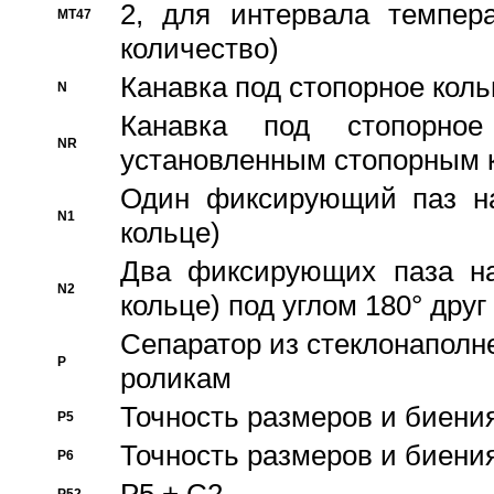
2, для интервала темпера
MT47
количество)
Канавка под стопорное кол
N
Канавка под стопорно
NR
установленным стопорным 
Один фиксирующий паз на
N1
кольце)
Два фиксирующих паза на
N2
кольце) под углом 180° друг 
Cепаратор из стеклонаполн
P
роликам
Точность размеров и биения
P5
Точность размеров и биения
P6