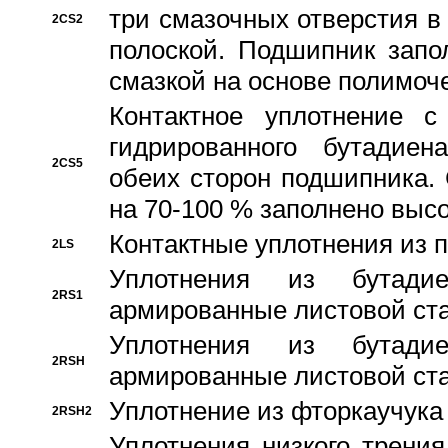
три смазочных отверстия в
2CS2
полоской. Подшипник запо
смазкой на основе полимо
Контактное уплотнение 
гидрированного бутадиен
2CS5
обеих сторон подшипника.
на 70-100 % заполнено выс
Контактные уплотнения из 
2LS
Уплотнения из бутадие
2RS1
армированные листовой ста
Уплотнения из бутадие
2RSH
армированные листовой ста
Уплотнение из фторкаучука
2RSH2
Уплотнения низкого трения