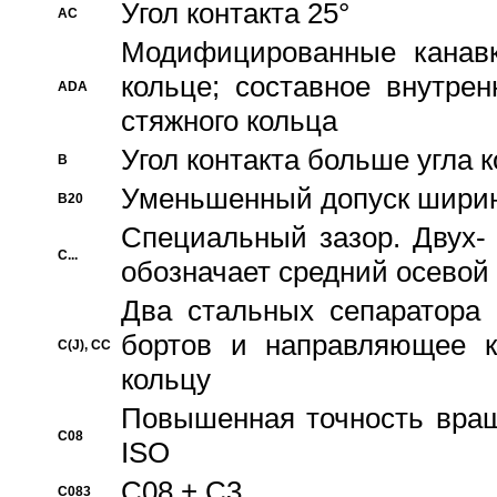
Угол контакта 25°
AC
Модифицированные канавк
кольце; составное внутре
ADA
стяжного кольца
Угол контакта больше угла 
B
Уменьшенный допуск шири
B20
Специальный зазор. Двух-
C...
обозначает средний осевой
Два стальных сепаратора 
бортов и направляющее к
C(J), CC
кольцу
Повышенная точность враще
C08
ISO
C08 + C3
C083