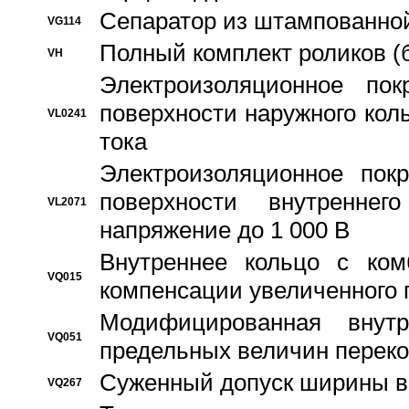
Сепаратор из штампованной
VG114
Полный комплект роликов (
VH
Электроизоляционное по
поверхности наружного коль
VL0241
тока
Электроизоляционное пок
поверхности внутреннег
VL2071
напряжение до 1 000 В
Bнутреннее кольцо с ком
VQ015
компенсации увеличенного 
Модифицированная внут
VQ051
предельных величин переко
Суженный допуск ширины вн
VQ267