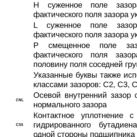
H суженное поле зазора
фактического поля зазора у
L суженное поле зазор
фактического поля зазора у
P смещенное поле заз
фактического поля заз
половину поля соседней гр
Указанные буквы также ис
классами зазоров: С2, C3, 
Осевой внутренний зазор 
CNL
нормального зазора
Контактное уплотнение 
гидрированного бутадиен
CS5
одной стороны подшипника