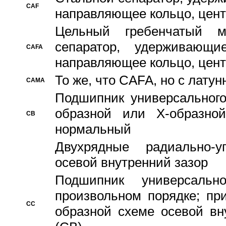
CAF
направляющее кольцо, цент
Цельный гребенчатый м
сепаратор, удерживающ
CAFA
направляющее кольцо, цент
То же, что CAFA, но с лату
CAMA
Подшипник универсального
образной или Х-образно
CB
нормальный
Двухрядные радиально-
осевой внутренний зазор
Подшипник универсальн
произвольном порядке; пр
CC
образной схеме осевой вн