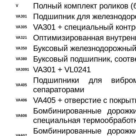
Полный комплект роликов (
V
Подшипник для железнодор
VA301
VA301 + специальный контр
VA305
Оптимизированная внутрен
VA321
Буксовый железнодорожный
VA350
Буксовый подшипник, соотв
VA380
VA301 + VL0241
VA3091
Подшипники для вибром
VA405
сепараторами
VA405 + отверстие с покры
VA406
Бомбинированные дорожк
VA606
специальная термообработ
Бомбинированные дорожк
VA607