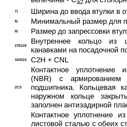
a2
Ширина до ввода втулки в 
7)
Минимальный размер для п
8)
Размер до запрессовки втул
9)
Внутреннее кольцо из 
235220
канавками на посадочной п
C2H + CNL
344524
Контактное уплотнение и
(NBR) с армированием 
подшипника. Кольцевая к
2CS
наружном кольце закрыт
заполнен антизадирной пла
Контактное уплотнение и
листовой сталью с обеих с