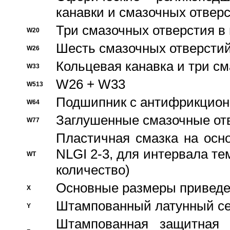
канавки и смазочных отвер
Три смазочных отверстия в
W20
Шесть смазочных отверстий
W26
Кольцевая канавка и три с
W33
W26 + W33
W513
Подшипник с антифрикционн
W64
Заглушенные смазочные от
W77
Пластичная смазка на осн
NLGI 2-3, для интервала те
WT
количество)
Основные размеры приведен
X
Штампованный латунный се
Y
Штампованная защитная