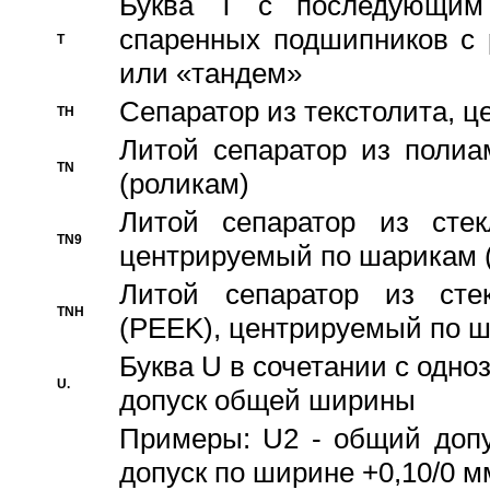
Буква T с последующим
спаренных подшипников с 
T
или «тандем»
Сепаратор из текстолита, 
TH
Литой сепаратор из полиа
TN
(роликам)
Литой сепаратор из стекл
TN9
центрируемый по шарикам 
Литой сепаратор из стек
TNH
(PEEK), центрируемый по 
Буква U в сочетании с одн
U.
допуск общей ширины
Примеры: U2 - общий допу
допуск по ширине +0,10/0 м