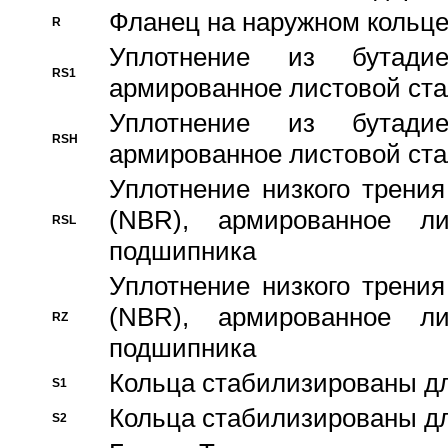
Фланец на наружном кольц
R
Уплотнение из бутадие
RS1
армированное листовой ста
Уплотнение из бутадие
RSH
армированное листовой ста
Уплотнение низкого трения
(NBR), армированное л
RSL
подшипника
Уплотнение низкого трения
(NBR), армированное л
RZ
подшипника
Кольца стабилизированы дл
S1
Кольца стабилизированы дл
S2