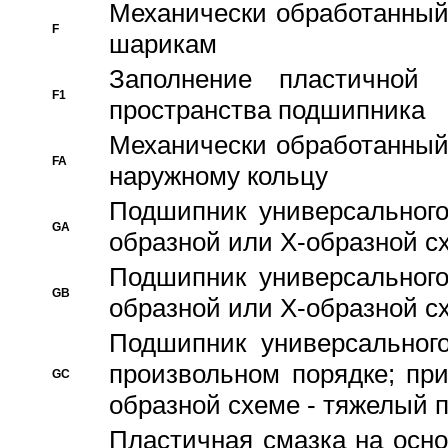
Механически обработанный
F
шарикам
Заполнение пластичной
F1
пространства подшипника
Механически обработанный
FA
наружному кольцу
Подшипник универсального
GA
образной или Х-образной сх
Подшипник универсального
GB
образной или Х-образной с
Подшипник универсального
произвольном порядке; пр
GC
образной схеме - тяжелый 
Пластичная смазка на осно