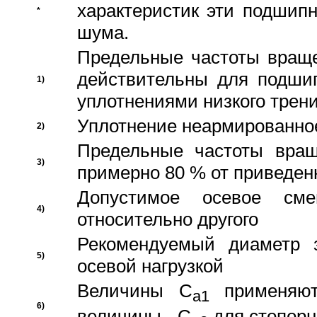
характеристик эти подшип
*
шума.
Предельные частоты враще
действительны для подши
1)
уплотнениями низкого трени
Уплотнение неармированно
2)
Предельные частоты вращ
3)
примерно 80 % от приведен
Допустимое осевое сме
4)
относительно другого
Рекомендуемый диаметр 
5)
осевой нагрузкой
Величины C
применяют
a1
6)
величины - C
для стопорн