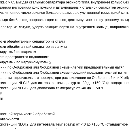
ка d > 65 мм: два стальных сепаратора оконного типа, внутреннее кольцо б
анная внутренняя конструкция и штампованный стальной сепаратор оконног
увеличенное число роликов большего размера с улучшенной геометрией конта
ольцо без бортов, направляющее кольцо, центрируемое по внутреннему кольц
аратор из латуни, удерживающие борта на внутреннем кольце, направляющ
ески обработанный сепаратор из стали
ески обработанный сепаратор из латуни
трируемый по шарикам
ого пространства подшипника
рируемый по наружному кольцу
ии по О-образной или Х-образной схеме - легкий предварительный натяг
ии по О-образной или Х-образной схеме - средний предварительный натяг
ановки в произвольном порядке; при расположении по О-образ-ной или Х-об
истенции. NLGI 2, для интервала температур от -30 до +150 °C (стандартное
истенции NLGI 2, для диапазона температур от -40 до +150 °C
ли
ли
ностной термической обработкой
поверхности
истенции NLGI 2, для интервала температур от -40 до +150 °C (стандартное 