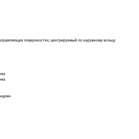
аправляющих поверхностях, центрируемый по наружному кольцу
ика
ика
андем»