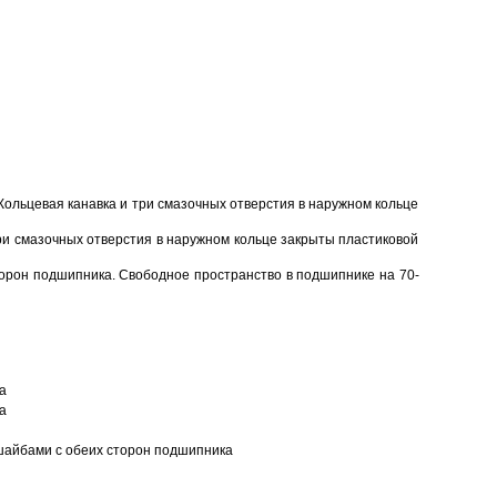
Кольцевая канавка и три смазочных отверстия в наружном кольце
ри смазочных отверстия в наружном кольце закрыты пластиковой
торон подшипника. Свободное пространство в подшипнике на 70-
а
а
шайбами с обеих сторон подшипника