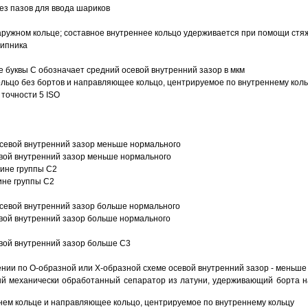
з пазов для ввода шариков
ружном кольце; составное внутреннее кольцо удерживается при помощи стяж
шипника
е буквы С обозначает средний осевой внутренний зазор в мкм
ольцо без бортов и направляющее кольцо, центрируемое по внутреннему кол
точности 5 ISO
севой внутренний зазор меньше нормального
вой внутренний зазор меньше нормального
вине группы C2
ине группы C2
евой внутренний зазор больше нормального
вой внутренний зазор больше нормального
вой внутренний зазор больше C3
ии по О-образной или Х-образной схеме осевой внутренний зазор - меньше
й механически обработанный сепаратор из латуни, удерживающий борта н
ем кольце и направляющее кольцо, центрируемое по внутреннему кольцу