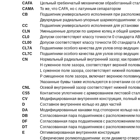
CAFA
Цельный гребенчатый механически обработанный стал
CAMA
То же, что CAFA, но с латунным сепаратором
CB
Подшипник универсального исполнения при расположен
Двухрядные радиально-упорные шарикоподшипники: о
CC
Подшипник универсального исполнения для установки 
CLN
Уменьшенные допуски по ширине колец и общей ширине
CL0
Допуски соответствуют классу точности 0 стандарта 
CL00
Допуски соответствуют классу точности 00 стандарта
CL7A
Подшипники особого качества для узлов опор ведущих
CL7C
Подшипники особого качества для узлов опор ведущих
CN
Hормальный радиальный внутренний зазор; как правил
H суженное поле зазора, соответствует верхней полов
L суженное поле зазора, соответствует нижней полови
P смещенное поле зазора, включает верхнюю половину
Указанные буквы также используются в сочетании со с
CNL
Осевой внутренний зазор соответствует нижней полов
CS5
Контактное уплотнение с армированием листовой стал
CV
Модифицированная внутренняя конструкция, полный к
D
Составное внутреннее кольцо из двух частей
DA
Модифицированные канавки под стопорное кольцо на н
DB
Согласованная пара подшипников с расположением по 
DF
Согласованная пара подшипников с расположением по 
DT
Согласованная пара подшипников с расположением по 
E
Оптимизированная внутренняя конструкция
Сферические роликоподшипники: если диаметр отверст