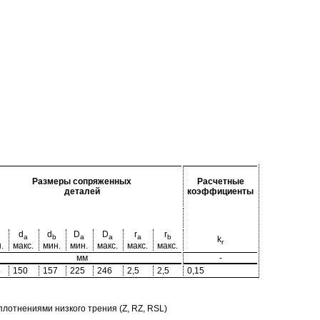
Размеры сопряженных
Расчетные
деталей
коэффициенты
d
d
D
D
r
r
a
b
a
a
a
b
k
r
.
макс.
мин.
мин.
макс.
макс.
макс.
мм
-
4
150
157
225
246
2,5
2,5
0,15
отнениями низкого трения (Z, RZ, RSL)