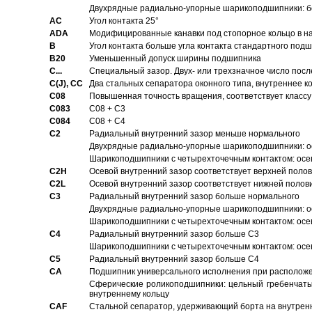
Двухрядные радиально-упорные шарикоподшипники: бе
AC
Угол контакта 25°
ADA
Модифицированные канавки под стопорное кольцо в на
B
Угол контакта больше угла контакта стандартного под
B20
Уменьшенный допуск ширины подшипника
C...
Специальный зазор. Двух- или трехзначное число посл
C(J), CC
Два стальных сепаратора оконного типа, внутреннее к
C08
Повышенная точность вращения, соответствует классу 
C083
C08 + C3
C084
C08 + C4
C2
Pадиальный внутренний зазор меньше нормального
Двухрядные радиально-упорные шарикоподшипники: о
Шарикоподшипники с четырехточечным контактом: осе
C2H
Осевой внутренний зазор соответствует верхней поло
C2L
Осевой внутренний зазор соответствует нижней полов
C3
Pадиальный внутренний зазор больше нормального
Двухрядные радиально-упорные шарикоподшипники: ос
Шарикоподшипники с четырехточечным контактом: осе
C4
Pадиальный внутренний зазор больше C3
Шарикоподшипники с четырехточечным контактом: осе
C5
Pадиальный внутренний зазор больше C4
CA
Подшипник универсального исполнения при расположен
Сферические роликоподшипники: цельный гребенчаты
внутреннему кольцу
CAF
Стальной сепаратор, удерживающий борта на внутренн