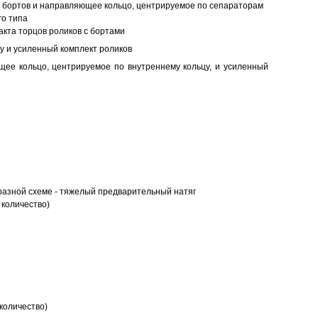
ез бортов и направляющее кольцо, центрируемое по сепараторам
о типа
кта торцов роликов с бортами
у и усиленный комплект роликов
ее кольцо, центрируемое по внутреннему кольцу, и усиленный
разной схеме - тяжелый предварительный натяг
 количество)
количество)