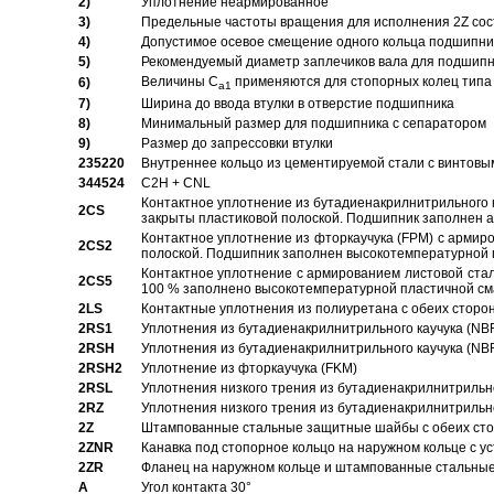
2)
Уплотнение неармированное
3)
Предельные частоты вращения для исполнения 2Z сос
4)
Допустимое осевое смещение одного кольца подшипник
5)
Рекомендуемый диаметр заплечиков вала для подшипни
Величины C
применяются для стопорных колец типа 
6)
a1
7)
Ширина до ввода втулки в отверстие подшипника
8)
Минимальный размер для подшипника с сепаратором
9)
Размер до запрессовки втулки
235220
Внутреннее кольцо из цементируемой стали с винтовы
344524
C2H + CNL
Контактное уплотнение из бутадиенакрилнитрильного к
2CS
закрыты пластиковой полоской. Подшипник заполнен 
Контактное уплотнение из фторкаучука (FPM) с армир
2CS2
полоской. Подшипник заполнен высокотемпературной 
Контактное уплотнение с армированием листовой стал
2CS5
100 % заполнено высокотемпературной пластичной см
2LS
Контактные уплотнения из полиуретана с обеих сторо
2RS1
Уплотнения из бутадиенакрилнитрильного каучука (NB
2RSH
Уплотнения из бутадиенакрилнитрильного каучука (NB
2RSH2
Уплотнение из фторкаучука (FKM)
2RSL
Уплотнения низкого трения из бутадиенакрилнитрильн
2RZ
Уплотнения низкого трения из бутадиенакрилнитрильн
2Z
Штампованные стальные защитные шайбы с обеих ст
2ZNR
Канавка под стопорное кольцо на наружном кольце с
2ZR
Фланец на наружном кольце и штампованные стальны
A
Угол контакта 30°