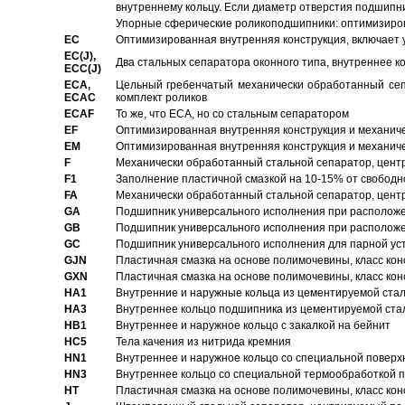
внутреннему кольцу. Если диаметр отверстия подшипни
Упорные сферические роликоподшипники: оптимизиров
EC
Oптимизированная внутренняя конструкция, включает 
EC(J),
Два стальных сепаратора оконного типа, внутреннее к
ECC(J)
ECA,
Цельный гребенчатый механически обработанный сеп
ECAC
комплект роликов
ECAF
То же, что ECA, но со стальным сепаратором
EF
Оптимизированная внутренняя конструкция и механич
EM
Оптимизированная внутренняя конструкция и механич
F
Механически обработанный стальной сепаратор, цен
F1
Заполнение пластичной смазкой на 10-15% от свободн
FA
Механически обработанный стальной сепаратор, цент
GA
Подшипник универсального исполнения при расположен
GB
Подшипник универсального исполнения при расположен
GC
Подшипник универсального исполнения для парной уст
GJN
Пластичная смазка на основе полимочевины, класс конс
GXN
Пластичная смазка на основе полимочевины, класс конс
HA1
Внутренние и наружные кольца из цементируемой ста
HA3
Bнутреннее кольцо подшипника из цементируемой ста
HB1
Bнутреннее и наружное кольцо с закалкой на бейнит
HC5
Тела качения из нитрида кремния
HN1
Bнутреннее и наружное кольцо со специальной поверх
HN3
Внутреннее кольцо со специальной термообработкой 
HT
Пластичная смазка на основе полимочевины, класс конс