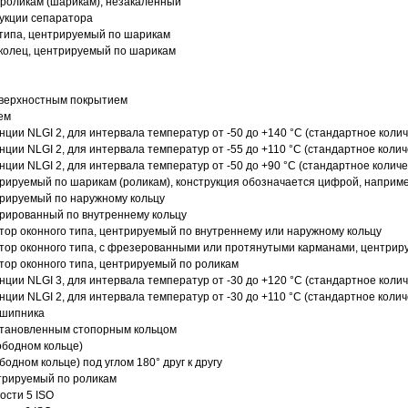
роликам (шарикам), незакаленный
рукции сепаратора
 типа, центрируемый по шарикам
 колец, центрируемый по шарикам
оверхностным покрытием
ем
нции NLGI 2, для интервала температур от -50 до +140 °C (стандартное колич
нции NLGI 2, для интервала температур от -55 до +110 °C (стандартное колич
нции NLGI 2, для интервала температур от -50 до +90 °C (стандартное количе
рируемый по шарикам (роликам), конструкция обозначается цифрой, наприме
рируемый по наружному кольцу
рированный по внутреннему кольцу
ор оконного типа, центрируемый по внутреннему или наружному кольцу
ор оконного типа, с фрезерованными или протянутыми карманами, центриру
ор оконного типа, центрируемый по роликам
нции NLGI 3, для интервала температур от -30 до +120 °C (стандартное колич
нции NLGI 2, для интервала температур от -30 до +110 °C (стандартное колич
дшипника
установленным стопорным кольцом
ободном кольце)
одном кольце) под углом 180° друг к другу
трируемый по роликам
ости 5 ISO