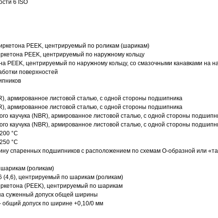
ости 6 ISO
иркетона PEEK, центрируемый по роликам (шарикам)
ркетона PEEK, центрируемый по наружному кольцу
а PEEK, центрируемый по наружному кольцу, со смазочными канавками на н
аботки поверхностей
ипников
R), армированное листовой сталью, с одной стороны подшипника
R), армированное листовой сталью, с одной стороны подшипника
го каучука (NBR), армированное листовой сталью, с одной стороны подшипн
го каучука (NBR), армированное листовой сталью, с одной стороны подшипн
200 °C
250 °C
ину спаренных подшипников с расположением по схемам О-образной или «т
 шарикам (роликам)
 (4,6), центрируемый по шарикам (роликам)
ркетона (PEEK), центрируемый по шарикам
 на суженный допуск общей ширины
- общий допуск по ширине +0,10/0 мм