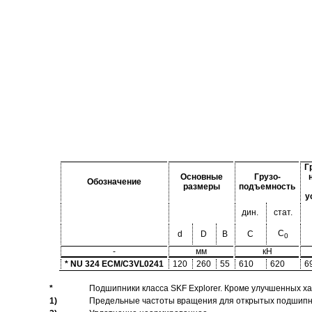
Г
Основные
Грузо-
Обозначение
размеры
подъемность
у
дин.
стат.
C
d
D
B
C
0
-
мм
кН
* NU 324 ECM/C3VL0241
120
260
55
610
620
6
*
Подшипники класса SKF Explorer. Кроме улучшенных х
1)
Предельные частоты вращения для открытых подшипник