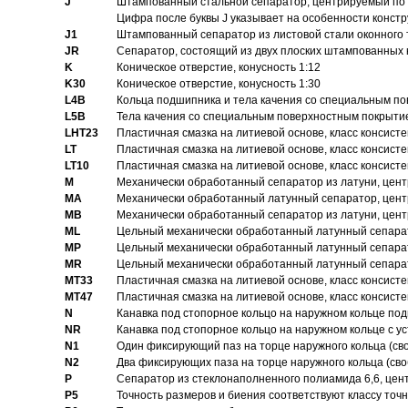
J
Штампованный стальной сепаратор, центрируемый по 
Цифра после буквы J указывает на особенности конст
J1
Штампованный сепаратор из листовой стали оконного
JR
Сепаратор, состоящий из двух плоских штампованных
K
Коническое отверстие, конусность 1:12
K30
Коническое отверстие, конусность 1:30
L4B
Кольца подшипника и тела качения со специальным п
L5B
Тела качения со специальным поверхностным покрыти
LHT23
Пластичная смазка на литиевой основе, класс консисте
LT
Пластичная смазка на литиевой основе, класс консисте
LT10
Пластичная смазка на литиевой основе, класс консисте
M
Механически обработанный сепаратор из латуни, цент
MA
Механически обработанный латунный сепаратор, цент
MB
Механически обработанный сепаратор из латуни, цент
ML
Цельный механически обработанный латунный сепарат
MP
Цельный механически обработанный латунный сепарат
MR
Цельный механически обработанный латунный сепарат
MT33
Пластичная смазка на литиевой основе, класс консисте
MT47
Пластичная смазка на литиевой основе, класс консисте
N
Канавка под стопорное кольцо на наружном кольце по
NR
Канавка под стопорное кольцо на наружном кольце с 
N1
Один фиксирующий паз на торце наружного кольца (св
N2
Два фиксирующих паза на торце наружного кольца (своб
P
Cепаратор из стеклонаполненного полиамида 6,6, цен
P5
Точность размеров и биения соответствуют классу точн