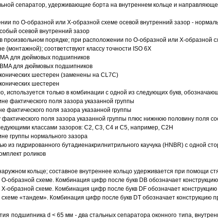
ьной сепаратор, удерживающие борта на внутреннем кольце и направляющее
ии по О-образной или Х-образной схеме осевой внутренний зазор - нормал
собый осевой внутренний зазор
в произвольном порядке; при расположении по О-образной или Х-образной сх
 (монтажной); соответствуют классу точности ISO 6X
АВМА для дюймовых подшипников
 ABMA для дюймовых подшипников
 конических шестерен (заменены на CL7C)
 конических шестерен
о, используется только в комбинации с одной из следующих букв, обозначаю
ине фактического поля зазора указанной группы
не фактического поля зазора указанной группы
 фактического поля зазора указанной группы плюс нижнюю половину поля со
ледующими классами зазоров: С2, C3, С4 и С5, например, С2Н
ине группы нормального зазора
ью из гидрированного бутадиенакрилнитрильного каучука (HNBR) с одной ст
омплект роликов
аружном кольце; составное внутреннее кольцо удерживается при помощи ст
О-образной схеме. Комбинация цифр после букв DB обозначает конструкцию
Х-образной схеме. Комбинация цифр после букв DF обозначает конструкцию 
схеме «тандем». Комбинация цифр после букв DT обозначает конструкцию п
ия подшипника d < 65 мм - два стальных сепаратора оконного типа, внутрен