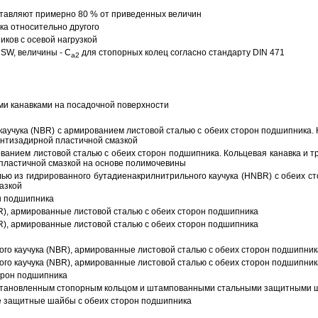
тавляют примерно 80 % от приведенных величин
а относительно другого
ков с осевой нагрузкой
SW, величины - C
для стопорных колец согласно стандарту DIN 471
a2
ми канавками на посадочной поверхности
аучука (NBR) с армированием листовой сталью с обеих сторон подшипника. 
антизадирной пластичной смазкой
ованием листовой сталью с обеих сторон подшипника. Кольцевая канавка и т
пластичной смазкой на основе полимочевины
ью из гидрированного бутадиенакрилнитрильного каучука (HNBR) с обеих с
азкой
н подшипника
R), армированные листовой сталью с обеих сторон подшипника
R), армированные листовой сталью с обеих сторон подшипника
ого каучука (NBR), армированные листовой сталью с обеих сторон подшипник
ого каучука (NBR), армированные листовой сталью с обеих сторон подшипник
орон подшипника
 установленным стопорным кольцом и штампованными стальными защитными 
е защитные шайбы с обеих сторон подшипника