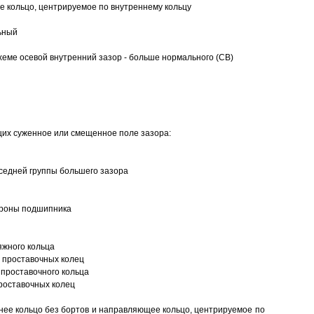
 кольцо, центрируемое по внутреннему кольцу
ьный
еме осевой внутренний зазор - больше нормального (CB)
щих суженное или смещенное поле зазора:
седней группы большего зазора
ороны подшипника
яжного кольца
 проставочных колец
проставочного кольца
роставочных колец
нее кольцо без бортов и направляющее кольцо, центрируемое по