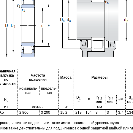
раничная
нагрузка
Частота
Масса
Размеры
по
вращения
сталости
номиналь-
предель-
ная
ная
D
r
r
d
1
1,2
3,4
a
4)
P
F
s
u
~
мин.
мин.
мин
кН
об/мин
кг
мм
9,5
2 800
3 200
15,2
219
154
3
3
3,7
13
арактеристик эти подшипники также имеют пониженный уровень шума.
ов также действительны для подшипников с одной защитной шайбой или упл