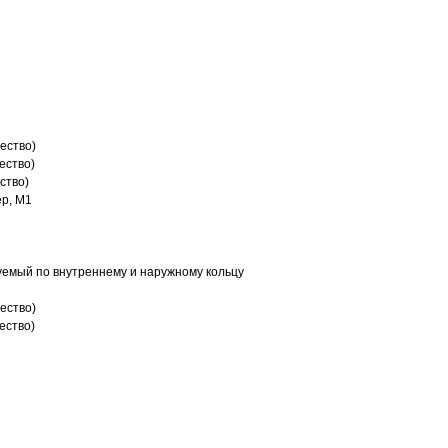
ество)
ество)
ство)
р, M1
емый по внутреннему и наружному кольцу
ество)
ество)