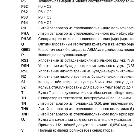
P6
Точность размеров и биения соответствует классу точн
P52
P5 + C2
P62
P6 + C2
P63
P6 + C3
P64
P6 + C4
PH
Литой сепаратор из стеклонаполнен-ного полиэфирэф
PHA
Литой сепаратор из стеклонаполненного полиэфирэфи
PHAS
Сепаратор из стеклонаполненного полиэфирэфиркетон
Q
Оптимизированные геометрия контакта и качество обр
Q601
Класс точности 0 стандарта ABMA для дюймовых подш
R
Фланец на наружном кольце
RS1
Уплотнение из бутадиенакрилнитрильного каучука (NB
RSH
Уплотнение из бутадиенакрилнитрильного каучука (NB
RSL
Уплотнение низкого трения из бутадиенакрилнитрильно
RZ
Уплотнение низкого трения из бутадиенакрилнитрильно
S1
Кольца стабилизированы для рабочих температур до +
S2
Кольца стабилизированы для рабочих температур до +
T
Буква T с последующим числом обозначает общую шир
TH
Сепаратор из текстолита, центрируемый по шарикам
TN
Литой сепаратор из полиамида (6,6), центрируемый по
TN9
Литой сепаратор из стеклонаполненного полиамида 6,6
TNH
Литой сепаратор из стеклонаполненного полиэфирэфи
U.
Буква U в сочетании с однозначным числом указывает
Примеры: U2 - общий допуск по ширине +0,05/0 мм; U4 
V
Полный комплект роликов (без сепаратора)