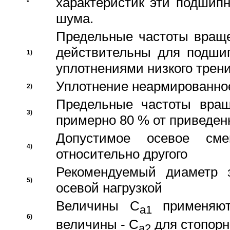
характеристик эти подшип
*
шума.
Предельные частоты враще
действительны для подши
1)
уплотнениями низкого трени
Уплотнение неармированно
2)
Предельные частоты вращ
3)
примерно 80 % от приведен
Допустимое осевое сме
4)
относительно другого
Рекомендуемый диаметр 
5)
осевой нагрузкой
Величины C
применяют
a1
6)
величины - C
для стопорн
a2