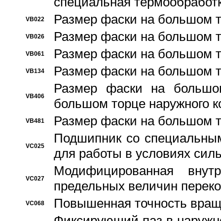
специальная термообработ
Размер фаски на большом т
VB022
Размер фаски на большом т
VB026
Размер фаски на большом т
VB061
Размер фаски на большом т
VB134
Размер фаски на большо
VB406
большом торце наружного к
Размер фаски на большом т
VB481
Подшипник со специальным
VC025
для работы в условиях сил
Модифицированная внут
VC027
предельных величин переко
Повышенная точность вращ
VC068
Фиксирующий паз в наружн