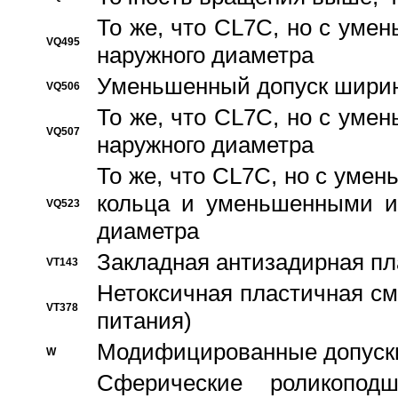
То же, что CL7C, но с ум
VQ495
наружного диаметра
Уменьшенный допуск ширин
VQ506
То же, что CL7C, но с ум
VQ507
наружного диаметра
То же, что CL7C, но с уме
кольца и уменьшенными и
VQ523
диаметра
Закладная антизадирная пл
VT143
Нетоксичная пластичная сма
VT378
питания)
Модифицированные допуски
W
Сферические роликопод