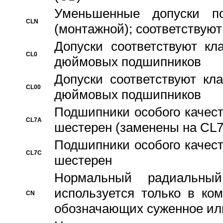
Уменьшенные допуски 
CLN
(монтажной); соответствуют
Допуски соответствуют кл
CL0
дюймовых подшипников
Допуски соответствуют кл
CL00
дюймовых подшипников
Подшипники особого качест
CL7A
шестерен (заменены на CL
Подшипники особого качест
CL7C
шестерен
Hормальный радиальный
используется только в ко
CN
обозначающих суженное ил