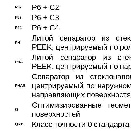
P6 + C2
P62
P6 + C3
P63
P6 + C4
P64
Литой сепаратор из стек
PH
PEEK, центрируемый по ро
Литой сепаратор из стек
PHA
PEEK, центрируемый по на
Сепаратор из стеклонапо
центрируемый по наружном
PHAS
направляющих поверхностя
Оптимизированные геомет
Q
поверхностей
Класс точности 0 стандар
Q601