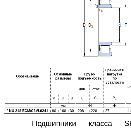
Граничная
Основные
Грузо-
нагрузка
Обозначение
размеры
подъемность
по
усталости
н
дин.
стат.
C
P
d
D
B
C
0
u
-
мм
кН
кН
* NU 218 ECM/C3VL0241
90
160
30
208
220
27
4
Подшипники класса S