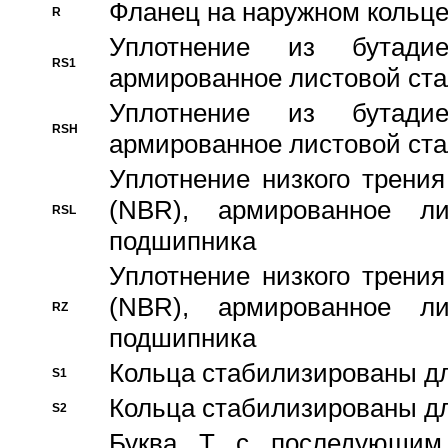
Фланец на наружном кольц
R
Уплотнение из бутадие
RS1
армированное листовой ста
Уплотнение из бутадие
RSH
армированное листовой ста
Уплотнение низкого трения
(NBR), армированное л
RSL
подшипника
Уплотнение низкого трения
(NBR), армированное л
RZ
подшипника
Кольца стабилизированы дл
S1
Кольца стабилизированы дл
S2
Буква T с последующим