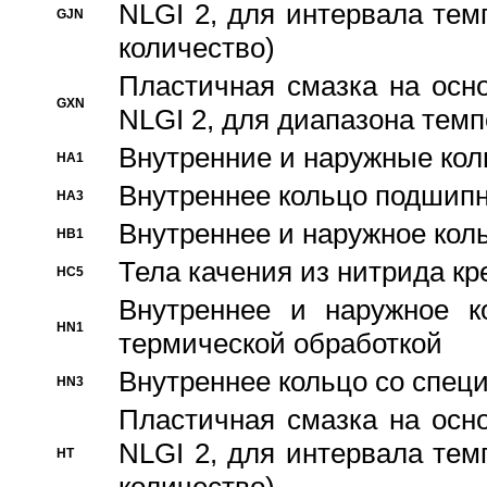
NLGI 2, для интервала темп
GJN
количество)
Пластичная смазка на осн
GXN
NLGI 2, для диапазона темп
Внутренние и наружные кол
HA1
Bнутреннее кольцо подшипн
HA3
Bнутреннее и наружное коль
HB1
Тела качения из нитрида к
HC5
Bнутреннее и наружное к
HN1
термической обработкой
Внутреннее кольцо со спец
HN3
Пластичная смазка на осн
NLGI 2, для интервала темп
HT