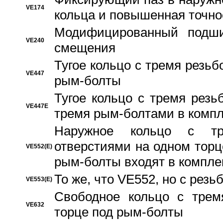
VE174
кольца и повышенная точн
Модифицированный подши
VE240
смещения
Тугое кольцо с тремя резь
VE447
рым-болты
Тугое кольцо с тремя рез
VE447E
тремя рым-болтами в компл
Наружное кольцо с тр
отверстиями на одном торце
VE552(E)
рым-болты входят в компле
То же, что VE552, но с рез
VE553(E)
Свободное кольцо с трем
VE632
торце под рым-болты