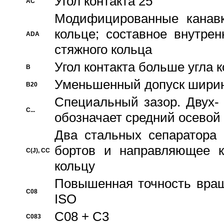
Угол контакта 25°
AC
Модифицированные канавк
кольце; составное внутре
ADA
стяжного кольца
Угол контакта больше угла 
B
Уменьшенный допуск шири
B20
Специальный зазор. Двух-
C...
обозначает средний осевой
Два стальных сепаратора 
бортов и направляющее к
C(J), CC
кольцу
Повышенная точность враще
C08
ISO
C08 + C3
C083