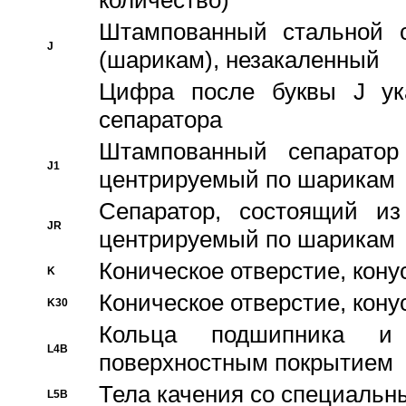
количество)
Штампованный стальной с
J
(шарикам), незакаленный
Цифра после буквы J ука
сепаратора
Штампованный сепаратор
J1
центрируемый по шарикам
Сепаратор, состоящий из
JR
центрируемый по шарикам
Коническое отверстие, кону
K
Коническое отверстие, кону
K30
Кольца подшипника и
L4B
поверхностным покрытием
Тела качения со специаль
L5B