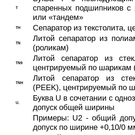
спаренных подшипников с 
T
или «тандем»
Сепаратор из текстолита, 
TH
Литой сепаратор из полиа
TN
(роликам)
Литой сепаратор из стекл
TN9
центрируемый по шарикам 
Литой сепаратор из стек
TNH
(PEEK), центрируемый по 
Буква U в сочетании с одн
U.
допуск общей ширины
Примеры: U2 - общий допу
допуск по ширине +0,10/0 м