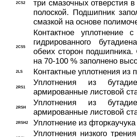
три смазочных отверстия в
2CS2
полоской. Подшипник запо
смазкой на основе полимо
Контактное уплотнение 
гидрированного бутадиен
2CS5
обеих сторон подшипника.
на 70-100 % заполнено выс
Контактные уплотнения из 
2LS
Уплотнения из бутадие
2RS1
армированные листовой ста
Уплотнения из бутадие
2RSH
армированные листовой ста
Уплотнение из фторкаучука
2RSH2
Уплотнения низкого трения