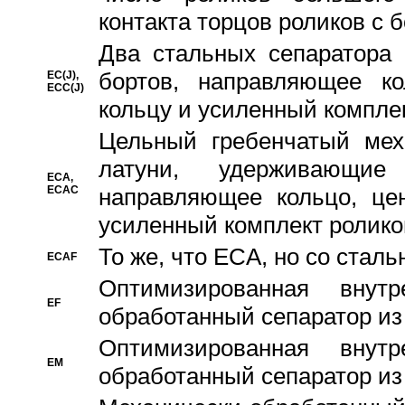
контакта торцов роликов с 
Два стальных сепаратора 
бортов, направляющее ко
EC(J),
ECC(J)
кольцу и усиленный компле
Цельный гребенчатый мех
латуни, удерживающи
ECA,
ECAC
направляющее кольцо, цен
усиленный комплект ролико
То же, что ECA, но со стал
ECAF
Оптимизированная внут
EF
обработанный сепаратор из
Оптимизированная внут
EM
обработанный сепаратор из