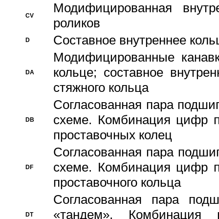
Модифицированная внутре
CV
роликов
Составное внутреннее кольц
D
Модифицированные канавк
кольце; составное внутре
DA
стяжного кольца
Согласованная пара подши
схеме. Комбинация цифр п
DB
проставочных колец
Согласованная пара подши
схеме. Комбинация цифр п
DF
проставочного кольца
Согласованная пара под
«тандем». Комбинация
DT