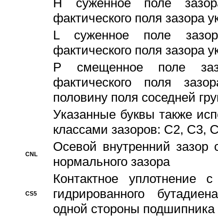
H суженное поле зазора
фактического поля зазора у
L суженное поле зазор
фактического поля зазора у
P смещенное поле заз
фактического поля заз
половину поля соседней гр
Указанные буквы также ис
классами зазоров: С2, C3, 
Осевой внутренний зазор 
CNL
нормального зазора
Контактное уплотнение 
гидрированного бутадиен
CS5
одной стороны подшипника