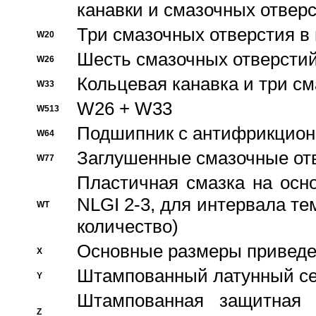
канавки и смазочных отвер
Три смазочных отверстия в
W20
Шесть смазочных отверстий
W26
Кольцевая канавка и три с
W33
W26 + W33
W513
Подшипник с антифрикционн
W64
Заглушенные смазочные от
W77
Пластичная смазка на осн
NLGI 2-3, для интервала те
WT
количество)
Основные размеры приведен
X
Штампованный латунный се
Y
Штампованная защитная
Z