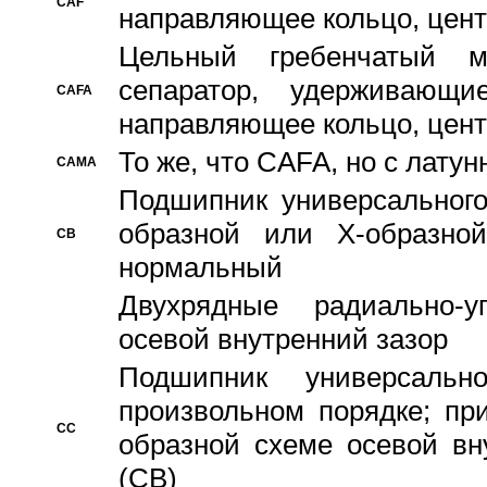
CAF
направляющее кольцо, цент
Цельный гребенчатый м
сепаратор, удерживающ
CAFA
направляющее кольцо, цент
То же, что CAFA, но с лату
CAMA
Подшипник универсального
образной или Х-образно
CB
нормальный
Двухрядные радиально-
осевой внутренний зазор
Подшипник универсальн
произвольном порядке; пр
CC
образной схеме осевой вн
(CB)