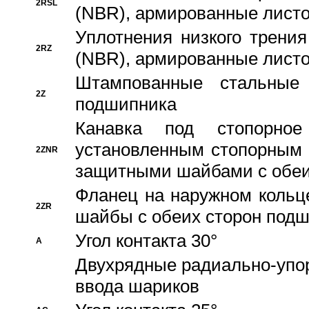
2RSL
(NBR), армированные листо
Уплотнения низкого трения
2RZ
(NBR), армированные листо
Штампованные стальные
2Z
подшипника
Канавка под стопорно
установленным стопорным
2ZNR
защитными шайбами с обеи
Фланец на наружном кольц
2ZR
шайбы с обеих сторон под
Угол контакта 30°
A
Двухрядные радиально-упо
ввода шариков