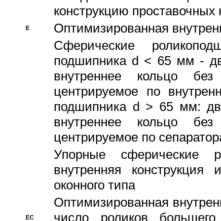
конструкцию проставочных 
Оптимизированная внутрен
E
Сферические роликопод
подшипника d < 65 мм - дв
внутреннее кольцо без
центрируемое по внутренн
подшипника d > 65 мм: дв
внутреннее кольцо без
центрируемое по сепарато
Упорные сферические ро
внутренняя конструкция 
оконного типа
Oптимизированная внутренн
число роликов большего
EC