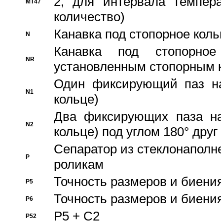
2, для интервала темпера
MT47
количество)
Канавка под стопорное кол
N
Канавка под стопорно
NR
установленным стопорным 
Один фиксирующий паз на
N1
кольце)
Два фиксирующих паза на
N2
кольце) под углом 180° друг 
Cепаратор из стеклонаполн
P
роликам
Точность размеров и биения
P5
Точность размеров и биения
P6
P5 + C2
P52