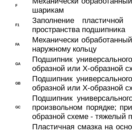
Механически обработанный
F
шарикам
Заполнение пластичной
F1
пространства подшипника
Механически обработанный
FA
наружному кольцу
Подшипник универсального
GA
образной или Х-образной сх
Подшипник универсального
GB
образной или Х-образной с
Подшипник универсального
произвольном порядке; пр
GC
образной схеме - тяжелый 
Пластичная смазка на осно