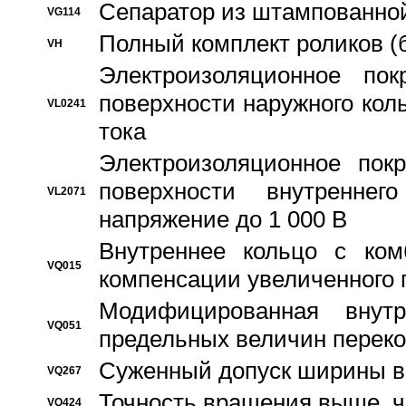
Сепаратор из штампованной
VG114
Полный комплект роликов (
VH
Электроизоляционное по
поверхности наружного коль
VL0241
тока
Электроизоляционное пок
поверхности внутреннег
VL2071
напряжение до 1 000 В
Bнутреннее кольцо с ком
VQ015
компенсации увеличенного 
Модифицированная внут
VQ051
предельных величин переко
Суженный допуск ширины вн
VQ267
Точность вращения выше, 
VQ424