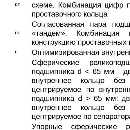
схеме. Комбинация цифр п
DF
проставочного кольца
Согласованная пара под
«тандем». Комбинация
DT
конструкцию проставочных 
Оптимизированная внутрен
E
Сферические роликопод
подшипника d < 65 мм - дв
внутреннее кольцо без
центрируемое по внутренн
подшипника d > 65 мм: дв
внутреннее кольцо без
центрируемое по сепарато
Упорные сферические ро