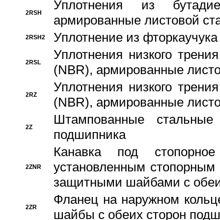
Уплотнения из бутадие
2RSH
армированные листовой ста
Уплотнение из фторкаучука
2RSH2
Уплотнения низкого трения
2RSL
(NBR), армированные листо
Уплотнения низкого трения
2RZ
(NBR), армированные листо
Штампованные стальные
2Z
подшипника
Канавка под стопорно
установленным стопорным
2ZNR
защитными шайбами с обеи
Фланец на наружном кольц
2ZR
шайбы с обеих сторон под