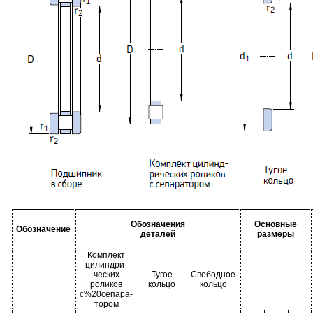
Обозначения
Основные
Обозначение
деталей
размеры
Комплект
цилиндри-
ческих
Тугое
Свободное
роликов
кольцо
кольцо
с%20сепара-
тором