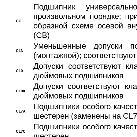
Подшипник универсальн
произвольном порядке; пр
CC
образной схеме осевой вн
(CB)
Уменьшенные допуски 
CLN
(монтажной); соответствуют
Допуски соответствуют кл
CL0
дюймовых подшипников
Допуски соответствуют кл
CL00
дюймовых подшипников
Подшипники особого качест
CL7A
шестерен (заменены на CL
Подшипники особого качест
CL7C
шестерен