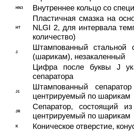
Внутреннее кольцо со спец
HN3
Пластичная смазка на осн
NLGI 2, для интервала темп
HT
количество)
Штампованный стальной с
J
(шарикам), незакаленный
Цифра после буквы J ука
сепаратора
Штампованный сепаратор
J1
центрируемый по шарикам
Сепаратор, состоящий из
JR
центрируемый по шарикам
Коническое отверстие, кону
K