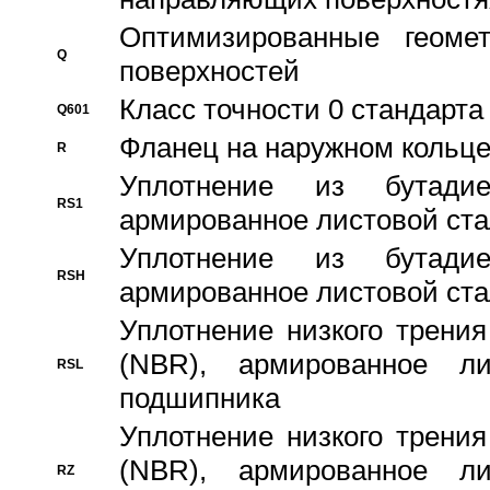
Оптимизированные геомет
Q
поверхностей
Класс точности 0 стандар
Q601
Фланец на наружном кольц
R
Уплотнение из бутадие
RS1
армированное листовой ста
Уплотнение из бутадие
RSH
армированное листовой ста
Уплотнение низкого трения
(NBR), армированное л
RSL
подшипника
Уплотнение низкого трения
(NBR), армированное л
RZ