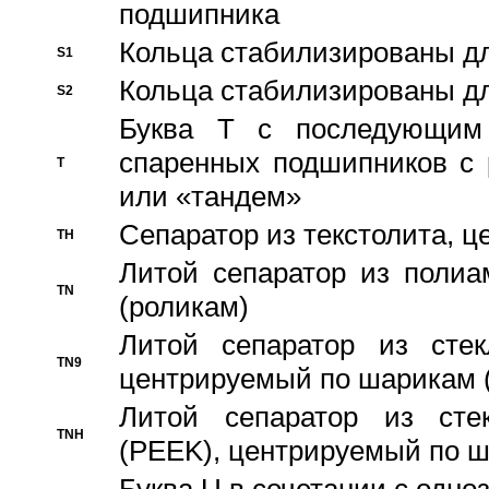
подшипника
Кольца стабилизированы дл
S1
Кольца стабилизированы дл
S2
Буква T с последующим
спаренных подшипников с 
T
или «тандем»
Сепаратор из текстолита, 
TH
Литой сепаратор из полиа
TN
(роликам)
Литой сепаратор из стекл
TN9
центрируемый по шарикам 
Литой сепаратор из стек
TNH
(PEEK), центрируемый по 