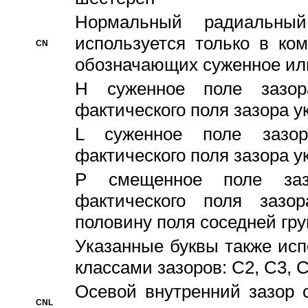
Hормальный радиальный
используется только в ко
CN
обозначающих суженное ил
H суженное поле зазора
фактического поля зазора у
L суженное поле зазор
фактического поля зазора у
P смещенное поле заз
фактического поля заз
половину поля соседней гр
Указанные буквы также ис
классами зазоров: С2, C3, 
Осевой внутренний зазор 
CNL