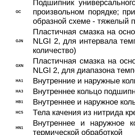
Подшипник универсального
произвольном порядке; пр
GC
образной схеме - тяжелый 
Пластичная смазка на осно
NLGI 2, для интервала темп
GJN
количество)
Пластичная смазка на осн
GXN
NLGI 2, для диапазона темп
Внутренние и наружные кол
HA1
Bнутреннее кольцо подшипн
HA3
Bнутреннее и наружное коль
HB1
Тела качения из нитрида к
HC5
Bнутреннее и наружное к
HN1
термической обработкой