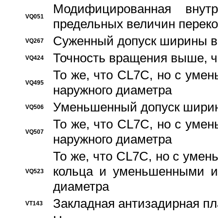
Модифицированная внут
VQ051
предельных величин переко
Суженный допуск ширины вн
VQ267
Точность вращения выше, 
VQ424
То же, что CL7C, но с ум
VQ495
наружного диаметра
Уменьшенный допуск ширин
VQ506
То же, что CL7C, но с ум
VQ507
наружного диаметра
То же, что CL7C, но с уме
кольца и уменьшенными и
VQ523
диаметра
Закладная антизадирная пл
VT143