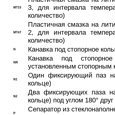
3, для интервала темпера
MT33
количество)
Пластичная смазка на лити
2, для интервала темпера
MT47
количество)
Канавка под стопорное кол
N
Канавка под стопорно
NR
установленным стопорным 
Один фиксирующий паз на
N1
кольце)
Два фиксирующих паза на
N2
кольце) под углом 180° друг 
Cепаратор из стеклонаполн
P