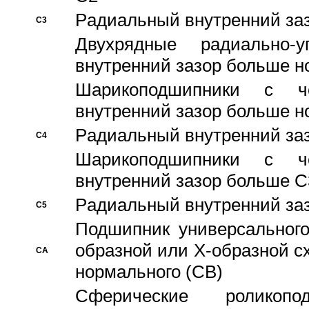
Pадиальный внутренний за
C3
Двухрядные радиально-
внутренний зазор больше н
Шарикоподшипники с че
внутренний зазор больше н
Pадиальный внутренний за
C4
Шарикоподшипники с че
внутренний зазор больше C
Pадиальный внутренний за
C5
Подшипник универсального
образной или Х-образной с
CA
нормального (CB)
Сферические роликопо