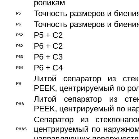
роликам
Точность размеров и биения
P5
Точность размеров и биения
P6
P5 + C2
P52
P6 + C2
P62
P6 + C3
P63
P6 + C4
P64
Литой сепаратор из стек
PH
PEEK, центрируемый по ро
Литой сепаратор из стек
PHA
PEEK, центрируемый по на
Сепаратор из стеклонапо
центрируемый по наружном
PHAS
направляющих поверхностя