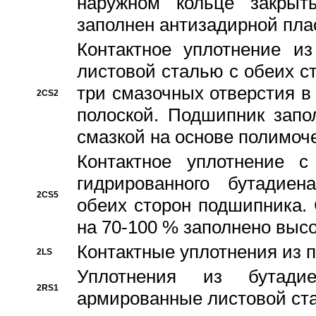
наружном кольце закрыт
заполнен антизадирной пла
Контактное уплотнение и
листовой сталью с обеих с
три смазочных отверстия в
2CS2
полоской. Подшипник запо
смазкой на основе полимо
Контактное уплотнение 
гидрированного бутадиен
2CS5
обеих сторон подшипника.
на 70-100 % заполнено выс
Контактные уплотнения из 
2LS
Уплотнения из бутадие
2RS1
армированные листовой ста