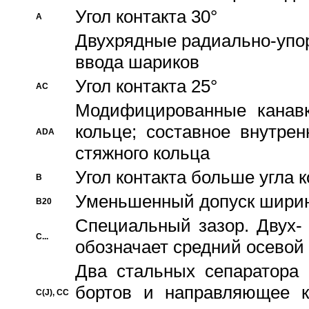
Угол контакта 30°
A
Двухрядные радиально-упо
ввода шариков
Угол контакта 25°
AC
Модифицированные канавк
кольце; составное внутре
ADA
стяжного кольца
Угол контакта больше угла 
B
Уменьшенный допуск шири
B20
Специальный зазор. Двух-
C...
обозначает средний осевой
Два стальных сепаратора 
бортов и направляющее к
C(J), CC