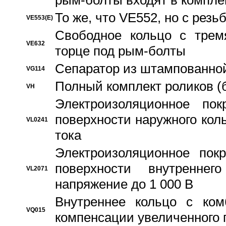
рым-болты входят в компле
То же, что VE552, но с рез
VE553(E)
Свободное кольцо с трем
VE632
торце под рым-болты
Сепаратор из штампованной
VG114
Полный комплект роликов (
VH
Электроизоляционное по
поверхности наружного коль
VL0241
тока
Электроизоляционное пок
поверхности внутреннег
VL2071
напряжение до 1 000 В
Bнутреннее кольцо с ком
VQ015
компенсации увеличенного 