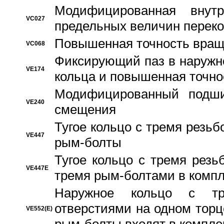
Модифицированная внут
VC027
предельных величин переко
Повышенная точность вращ
VC068
Фиксирующий паз в наружн
VE174
кольца и повышенная точн
Модифицированный подши
VE240
смещения
Тугое кольцо с тремя резь
VE447
рым-болты
Тугое кольцо с тремя рез
VE447E
тремя рым-болтами в компл
Наружное кольцо с тр
отверстиями на одном торце
VE552(E)