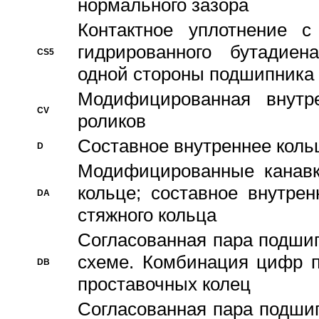
нормального зазора
Контактное уплотнение 
гидрированного бутадиен
CS5
одной стороны подшипника
Модифицированная внутре
CV
роликов
Составное внутреннее кольц
D
Модифицированные канавк
кольце; составное внутре
DA
стяжного кольца
Согласованная пара подши
схеме. Комбинация цифр п
DB
проставочных колец
Согласованная пара подши