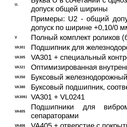
Буква U в сочетании с одн
U.
допуск общей ширины
Примеры: U2 - общий допу
допуск по ширине +0,10/0 м
Полный комплект роликов (
V
Подшипник для железнодор
VA301
VA301 + специальный контр
VA305
Оптимизированная внутрен
VA321
Буксовый железнодорожный
VA350
Буксовый подшипник, соотв
VA380
VA301 + VL0241
VA3091
Подшипники для вибром
VA405
сепараторами
VA405 + отверстие с покры
VA406