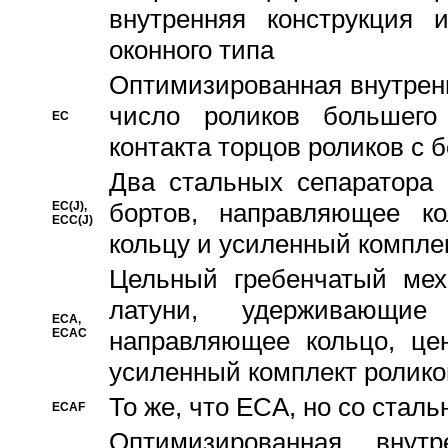
внутренняя конструкция 
оконного типа
Oптимизированная внутренн
число роликов большего
EC
контакта торцов роликов с 
Два стальных сепаратора 
бортов, направляющее ко
EC(J),
ECC(J)
кольцу и усиленный компле
Цельный гребенчатый мех
латуни, удерживающи
ECA,
ECAC
направляющее кольцо, цен
усиленный комплект ролико
То же, что ECA, но со стал
ECAF
Оптимизированная внут