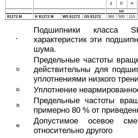
d
D
H
-
-
мм
81272 M
K 81272 M
WS 81272
GS 81272
360
500
110
Подшипники класса S
характеристик эти подшип
*
шума.
Предельные частоты враще
действительны для подши
1)
уплотнениями низкого трени
Уплотнение неармированно
2)
Предельные частоты вращ
3)
примерно 80 % от приведен
Допустимое осевое сме
4)
относительно другого