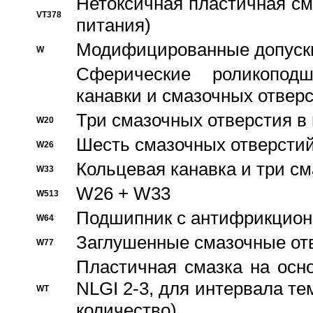
Нетоксичная пластичная сма
VT378
питания)
Модифицированные допуски
W
Сферические роликопод
канавки и смазочных отвер
Три смазочных отверстия в
W20
Шесть смазочных отверстий
W26
Кольцевая канавка и три с
W33
W26 + W33
W513
Подшипник с антифрикционн
W64
Заглушенные смазочные от
W77
Пластичная смазка на осн
NLGI 2-3, для интервала те
WT
количество)