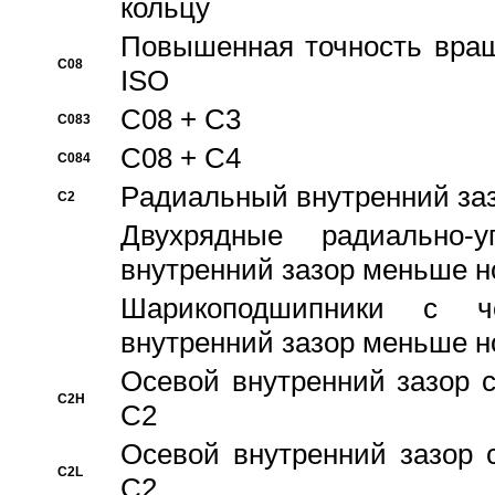
кольцу
Повышенная точность враще
C08
ISO
C08 + C3
C083
C08 + C4
C084
Pадиальный внутренний за
C2
Двухрядные радиально-
внутренний зазор меньше н
Шарикоподшипники с че
внутренний зазор меньше н
Осевой внутренний зазор с
C2H
C2
Осевой внутренний зазор 
C2L
C2