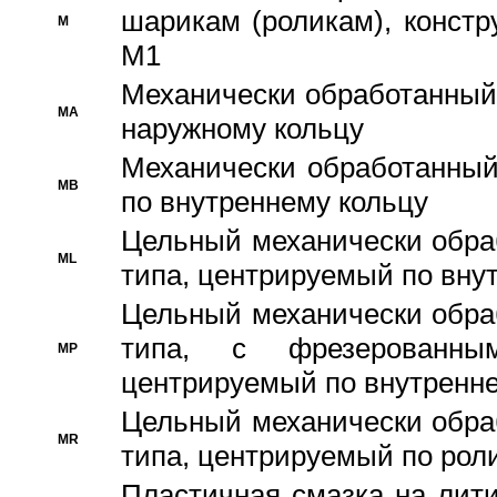
шарикам (роликам), констр
M
M1
Механически обработанный
MA
наружному кольцу
Механически обработанный
MB
по внутреннему кольцу
Цельный механически обра
ML
типа, центрируемый по вну
Цельный механически обра
типа, с фрезерованны
MP
центрируемый по внутренне
Цельный механически обра
MR
типа, центрируемый по рол
Пластичная смазка на лити