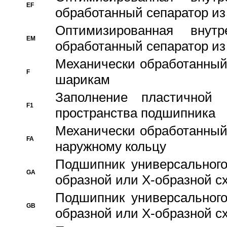
EF
обработанный сепаратор из
Оптимизированная внут
EM
обработанный сепаратор из
Механически обработанный
F
шарикам
Заполнение пластичной
F1
пространства подшипника
Механически обработанный
FA
наружному кольцу
Подшипник универсального
GA
образной или Х-образной сх
Подшипник универсального
GB
образной или Х-образной с