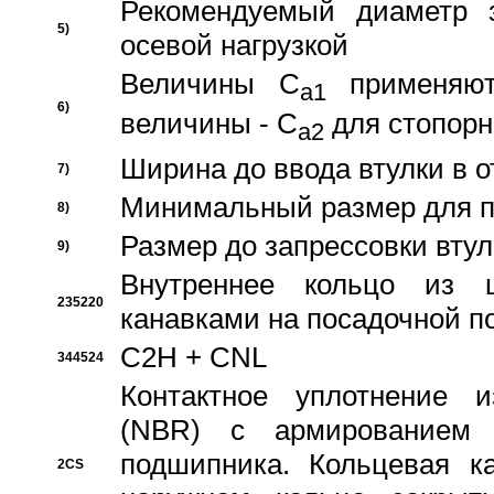
Рекомендуемый диаметр 
5)
осевой нагрузкой
Величины C
применяют
a1
6)
величины - C
для стопорн
a2
Ширина до ввода втулки в 
7)
Минимальный размер для п
8)
Размер до запрессовки втул
9)
Внутреннее кольцо из 
235220
канавками на посадочной п
C2H + CNL
344524
Контактное уплотнение и
(NBR) с армированием 
подшипника. Кольцевая к
2CS