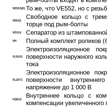
рым-болты входят в компле
То же, что VE552, но с рез
VE553(E)
Свободное кольцо с трем
VE632
торце под рым-болты
Сепаратор из штампованной
VG114
Полный комплект роликов (
VH
Электроизоляционное по
поверхности наружного коль
VL0241
тока
Электроизоляционное пок
поверхности внутреннег
VL2071
напряжение до 1 000 В
Bнутреннее кольцо с ком
VQ015
компенсации увеличенного 