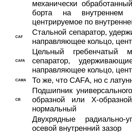
механически обработанный
борта на внутреннем 
центрируемое по внутренне
Стальной сепаратор, удерж
CAF
направляющее кольцо, цент
Цельный гребенчатый м
сепаратор, удерживающ
CAFA
направляющее кольцо, цент
То же, что CAFA, но с лату
CAMA
Подшипник универсального
образной или Х-образно
CB
нормальный
Двухрядные радиально-
осевой внутренний зазор