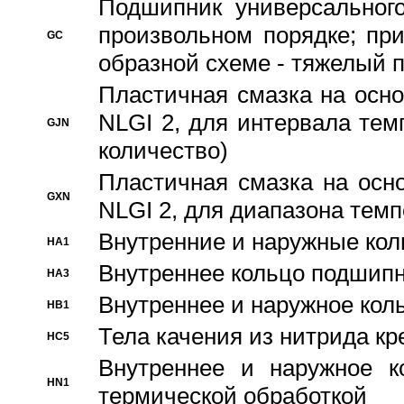
Подшипник универсального
произвольном порядке; пр
GC
образной схеме - тяжелый 
Пластичная смазка на осно
NLGI 2, для интервала темп
GJN
количество)
Пластичная смазка на осн
GXN
NLGI 2, для диапазона темп
Внутренние и наружные кол
HA1
Bнутреннее кольцо подшипн
HA3
Bнутреннее и наружное коль
HB1
Тела качения из нитрида к
HC5
Bнутреннее и наружное к
HN1
термической обработкой