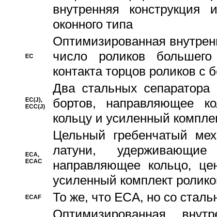
внутренняя конструкция 
оконного типа
Oптимизированная внутренн
число роликов большего
EC
контакта торцов роликов с 
Два стальных сепаратора 
бортов, направляющее ко
EC(J),
ECC(J)
кольцу и усиленный компле
Цельный гребенчатый мех
латуни, удерживающи
ECA,
ECAC
направляющее кольцо, цен
усиленный комплект ролико
То же, что ECA, но со стал
ECAF
Оптимизированная внут