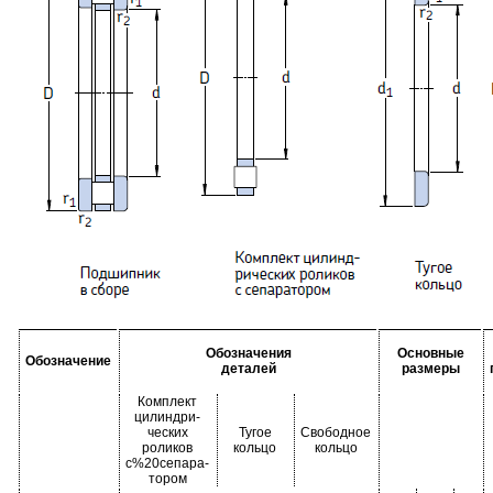
Обозначения
Основные
Обозначение
деталей
размеры
Комплект
цилиндри-
ческих
Тугое
Свободное
роликов
кольцо
кольцо
с%20сепара-
тором