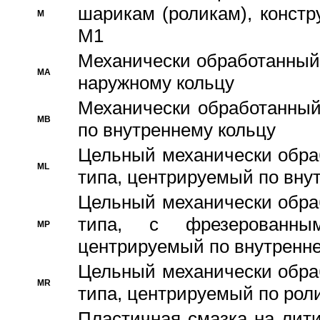
шарикам (роликам), констр
M
M1
Механически обработанный
MA
наружному кольцу
Механически обработанный
MB
по внутреннему кольцу
Цельный механически обра
ML
типа, центрируемый по вну
Цельный механически обра
типа, с фрезерованны
MP
центрируемый по внутренне
Цельный механически обра
MR
типа, центрируемый по рол
Пластичная смазка на лити