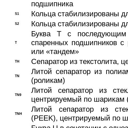
подшипника
Кольца стабилизированы дл
S1
Кольца стабилизированы дл
S2
Буква T с последующим
спаренных подшипников с 
T
или «тандем»
Сепаратор из текстолита, 
TH
Литой сепаратор из полиа
TN
(роликам)
Литой сепаратор из стекл
TN9
центрируемый по шарикам 
Литой сепаратор из стек
TNH
(PEEK), центрируемый по 