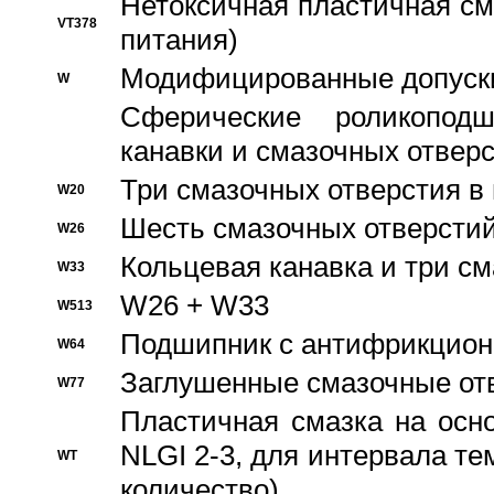
Нетоксичная пластичная сма
VT378
питания)
Модифицированные допуски
W
Сферические роликопод
канавки и смазочных отвер
Три смазочных отверстия в
W20
Шесть смазочных отверстий
W26
Кольцевая канавка и три с
W33
W26 + W33
W513
Подшипник с антифрикционн
W64
Заглушенные смазочные от
W77
Пластичная смазка на осн
NLGI 2-3, для интервала те
WT
количество)