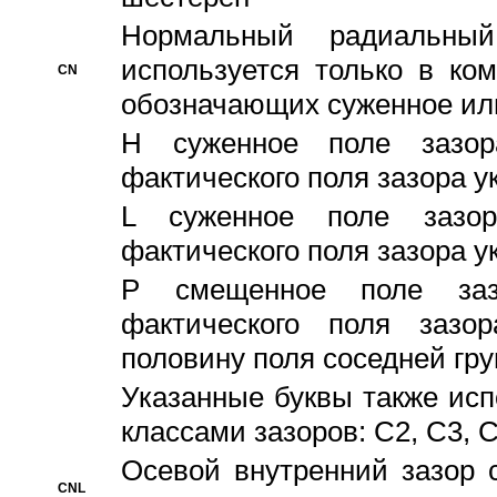
Hормальный радиальный
используется только в ко
CN
обозначающих суженное ил
H суженное поле зазора
фактического поля зазора у
L суженное поле зазор
фактического поля зазора у
P смещенное поле заз
фактического поля заз
половину поля соседней гр
Указанные буквы также ис
классами зазоров: С2, C3, 
Осевой внутренний зазор 
CNL