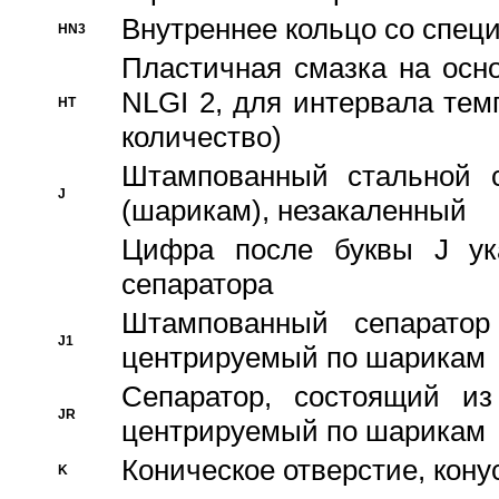
Внутреннее кольцо со спец
HN3
Пластичная смазка на осн
NLGI 2, для интервала темп
HT
количество)
Штампованный стальной с
J
(шарикам), незакаленный
Цифра после буквы J ука
сепаратора
Штампованный сепаратор
J1
центрируемый по шарикам
Сепаратор, состоящий из
JR
центрируемый по шарикам
Коническое отверстие, кону
K