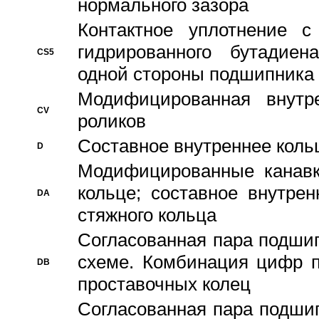
нормального зазора
Контактное уплотнение 
гидрированного бутадиен
CS5
одной стороны подшипника
Модифицированная внутре
CV
роликов
Составное внутреннее кольц
D
Модифицированные канавк
кольце; составное внутре
DA
стяжного кольца
Согласованная пара подши
схеме. Комбинация цифр п
DB
проставочных колец
Согласованная пара подши