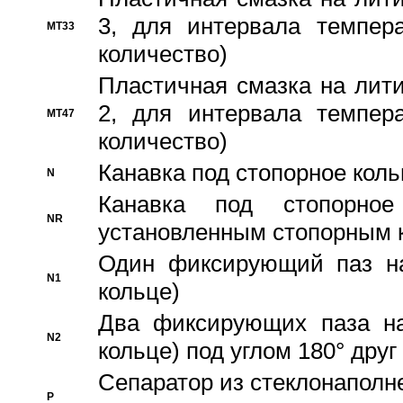
3, для интервала темпера
MT33
количество)
Пластичная смазка на лити
2, для интервала темпера
MT47
количество)
Канавка под стопорное кол
N
Канавка под стопорно
NR
установленным стопорным 
Один фиксирующий паз на
N1
кольце)
Два фиксирующих паза на
N2
кольце) под углом 180° друг 
Cепаратор из стеклонаполн
P