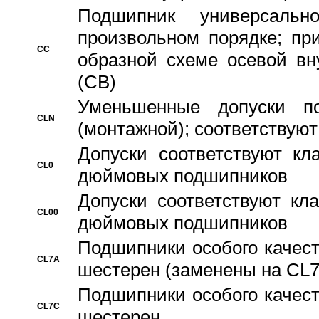
Подшипник универсальн
произвольном порядке; пр
CC
образной схеме осевой вн
(CB)
Уменьшенные допуски 
CLN
(монтажной); соответствуют
Допуски соответствуют кл
CL0
дюймовых подшипников
Допуски соответствуют кл
CL00
дюймовых подшипников
Подшипники особого качест
CL7A
шестерен (заменены на CL
Подшипники особого качест
CL7C
шестерен