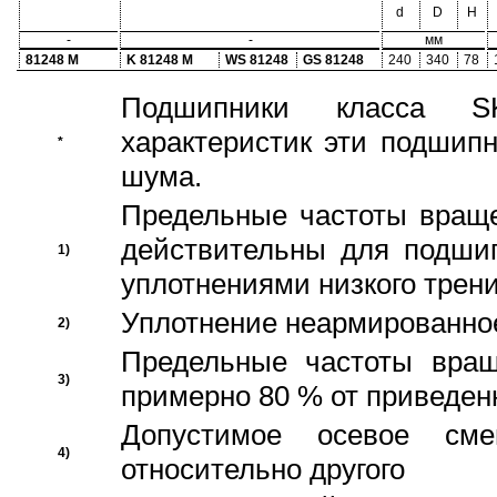
d
D
H
-
-
мм
81248 M
K 81248 M
WS 81248
GS 81248
240
340
78
Подшипники класса S
характеристик эти подшип
*
шума.
Предельные частоты враще
действительны для подши
1)
уплотнениями низкого трени
Уплотнение неармированно
2)
Предельные частоты вращ
3)
примерно 80 % от приведен
Допустимое осевое сме
4)
относительно другого