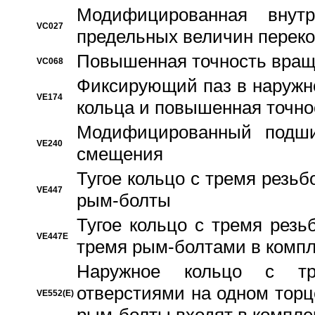
Модифицированная внут
VC027
предельных величин переко
Повышенная точность вращ
VC068
Фиксирующий паз в наружн
VE174
кольца и повышенная точн
Модифицированный подши
VE240
смещения
Тугое кольцо с тремя резь
VE447
рым-болты
Тугое кольцо с тремя рез
VE447E
тремя рым-болтами в компл
Наружное кольцо с тр
отверстиями на одном торце
VE552(E)