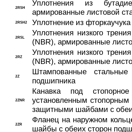
Уплотнения из бутадие
2RSH
армированные листовой ста
Уплотнение из фторкаучука
2RSH2
Уплотнения низкого трения
2RSL
(NBR), армированные листо
Уплотнения низкого трения
2RZ
(NBR), армированные листо
Штампованные стальные
2Z
подшипника
Канавка под стопорно
установленным стопорным
2ZNR
защитными шайбами с обеи
Фланец на наружном кольц
2ZR
шайбы с обеих сторон под