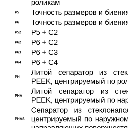
роликам
Точность размеров и биения
P5
Точность размеров и биения
P6
P5 + C2
P52
P6 + C2
P62
P6 + C3
P63
P6 + C4
P64
Литой сепаратор из стек
PH
PEEK, центрируемый по ро
Литой сепаратор из стек
PHA
PEEK, центрируемый по на
Сепаратор из стеклонапо
центрируемый по наружном
PHAS
направляющих поверхностя