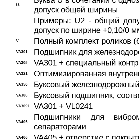
Буква U в сочетании с одн
U.
допуск общей ширины
Примеры: U2 - общий допу
допуск по ширине +0,10/0 м
Полный комплект роликов (
V
Подшипник для железнодор
VA301
VA301 + специальный контр
VA305
Оптимизированная внутрен
VA321
Буксовый железнодорожный
VA350
Буксовый подшипник, соотв
VA380
VA301 + VL0241
VA3091
Подшипники для вибром
VA405
сепараторами
VA405 + отверстие с покры
VA406