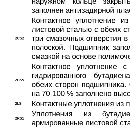
наружном кольце закрыт
заполнен антизадирной пла
Контактное уплотнение и
листовой сталью с обеих с
три смазочных отверстия в
2CS2
полоской. Подшипник запо
смазкой на основе полимо
Контактное уплотнение 
гидрированного бутадиен
2CS5
обеих сторон подшипника.
на 70-100 % заполнено выс
Контактные уплотнения из 
2LS
Уплотнения из бутадие
2RS1
армированные листовой ста