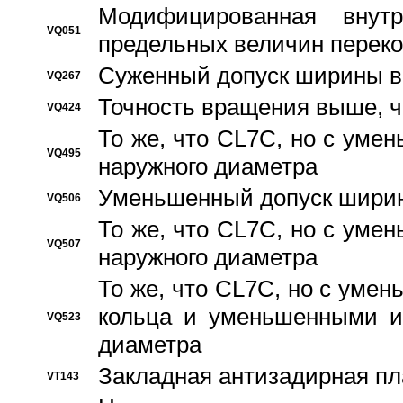
Модифицированная внут
VQ051
предельных величин переко
Суженный допуск ширины вн
VQ267
Точность вращения выше, 
VQ424
То же, что CL7C, но с ум
VQ495
наружного диаметра
Уменьшенный допуск ширин
VQ506
То же, что CL7C, но с ум
VQ507
наружного диаметра
То же, что CL7C, но с уме
кольца и уменьшенными и
VQ523
диаметра
Закладная антизадирная пл
VT143