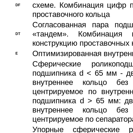
схеме. Комбинация цифр п
DF
проставочного кольца
Согласованная пара под
«тандем». Комбинация
DT
конструкцию проставочных 
Оптимизированная внутрен
E
Сферические роликопод
подшипника d < 65 мм - дв
внутреннее кольцо без
центрируемое по внутренн
подшипника d > 65 мм: дв
внутреннее кольцо без
центрируемое по сепарато
Упорные сферические ро