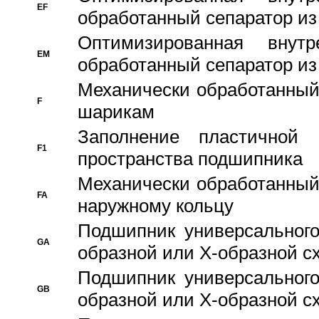
EF
обработанный сепаратор из
Оптимизированная внут
EM
обработанный сепаратор из
Механически обработанный
F
шарикам
Заполнение пластичной
F1
пространства подшипника
Механически обработанный
FA
наружному кольцу
Подшипник универсального
GA
образной или Х-образной сх
Подшипник универсального
GB
образной или Х-образной с