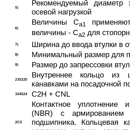
Рекомендуемый диаметр 
5)
осевой нагрузкой
Величины C
применяют
a1
6)
величины - C
для стопорн
a2
Ширина до ввода втулки в 
7)
Минимальный размер для п
8)
Размер до запрессовки втул
9)
Внутреннее кольцо из 
235220
канавками на посадочной п
C2H + CNL
344524
Контактное уплотнение и
(NBR) с армированием 
подшипника. Кольцевая к
2CS