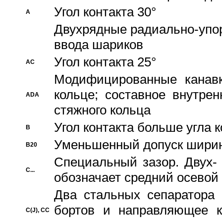
Угол контакта 30°
A
Двухрядные радиально-упо
ввода шариков
Угол контакта 25°
AC
Модифицированные канавк
кольце; составное внутре
ADA
стяжного кольца
Угол контакта больше угла 
B
Уменьшенный допуск шири
B20
Специальный зазор. Двух-
C...
обозначает средний осевой
Два стальных сепаратора 
бортов и направляющее к
C(J), CC