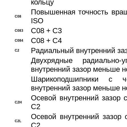
кольцу
Повышенная точность враще
C08
ISO
C08 + C3
C083
C08 + C4
C084
Pадиальный внутренний за
C2
Двухрядные радиально-
внутренний зазор меньше н
Шарикоподшипники с че
внутренний зазор меньше н
Осевой внутренний зазор с
C2H
C2
Осевой внутренний зазор 
C2L
C2