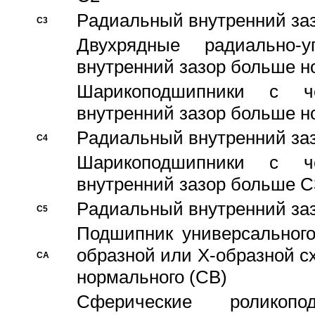
Pадиальный внутренний за
C3
Двухрядные радиально-
внутренний зазор больше н
Шарикоподшипники с че
внутренний зазор больше н
Pадиальный внутренний за
C4
Шарикоподшипники с че
внутренний зазор больше C
Pадиальный внутренний за
C5
Подшипник универсального
образной или Х-образной с
CA
нормального (CB)
Сферические роликопо