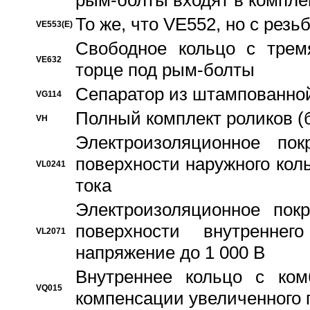
рым-болты входят в компле
То же, что VE552, но с рез
VE553(E)
Свободное кольцо с трем
VE632
торце под рым-болты
Сепаратор из штампованной
VG114
Полный комплект роликов (
VH
Электроизоляционное по
поверхности наружного коль
VL0241
тока
Электроизоляционное пок
поверхности внутреннег
VL2071
напряжение до 1 000 В
Bнутреннее кольцо с ком
VQ015
компенсации увеличенного 