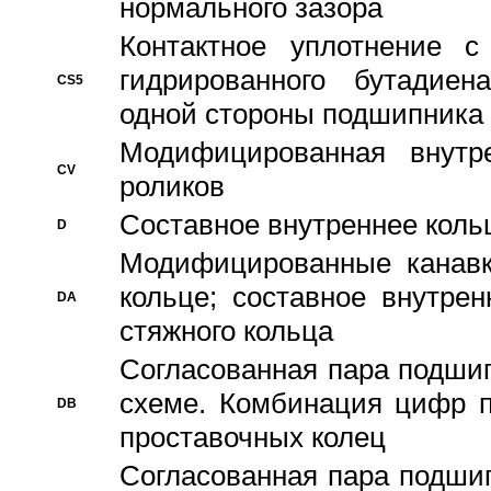
нормального зазора
Контактное уплотнение 
гидрированного бутадиен
CS5
одной стороны подшипника
Модифицированная внутре
CV
роликов
Составное внутреннее кольц
D
Модифицированные канавк
кольце; составное внутре
DA
стяжного кольца
Согласованная пара подши
схеме. Комбинация цифр п
DB
проставочных колец
Согласованная пара подши