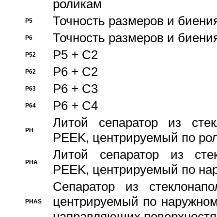
роликам
Точность размеров и биения
P5
Точность размеров и биения
P6
P5 + C2
P52
P6 + C2
P62
P6 + C3
P63
P6 + C4
P64
Литой сепаратор из стек
PH
PEEK, центрируемый по ро
Литой сепаратор из стек
PHA
PEEK, центрируемый по на
Сепаратор из стеклонапо
центрируемый по наружном
PHAS
направляющих поверхностя