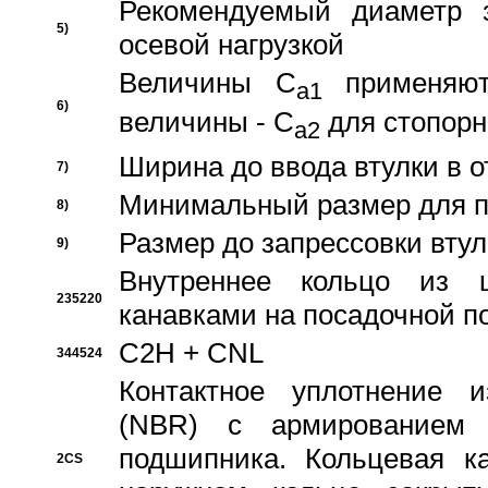
Рекомендуемый диаметр 
5)
осевой нагрузкой
Величины C
применяют
a1
6)
величины - C
для стопорн
a2
Ширина до ввода втулки в 
7)
Минимальный размер для п
8)
Размер до запрессовки втул
9)
Внутреннее кольцо из 
235220
канавками на посадочной п
C2H + CNL
344524
Контактное уплотнение и
(NBR) с армированием 
подшипника. Кольцевая к
2CS