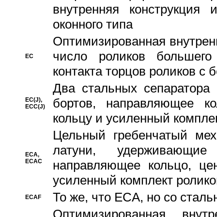
внутренняя конструкция 
оконного типа
Oптимизированная внутренн
число роликов большего
EC
контакта торцов роликов с 
Два стальных сепаратора 
бортов, направляющее ко
EC(J),
ECC(J)
кольцу и усиленный компле
Цельный гребенчатый мех
латуни, удерживающи
ECA,
ECAC
направляющее кольцо, цен
усиленный комплект ролико
То же, что ECA, но со стал
ECAF
Оптимизированная внут