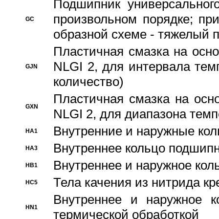
Подшипник универсального
произвольном порядке; пр
GC
образной схеме - тяжелый 
Пластичная смазка на осно
NLGI 2, для интервала темп
GJN
количество)
Пластичная смазка на осн
GXN
NLGI 2, для диапазона темп
Внутренние и наружные кол
HA1
Bнутреннее кольцо подшипн
HA3
Bнутреннее и наружное коль
HB1
Тела качения из нитрида к
HC5
Bнутреннее и наружное к
HN1
термической обработкой