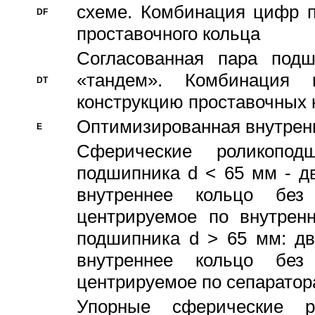
схеме. Комбинация цифр п
DF
проставочного кольца
Согласованная пара под
«тандем». Комбинация
DT
конструкцию проставочных 
Оптимизированная внутрен
E
Сферические роликопод
подшипника d < 65 мм - дв
внутреннее кольцо без
центрируемое по внутренн
подшипника d > 65 мм: дв
внутреннее кольцо без
центрируемое по сепарато
Упорные сферические ро