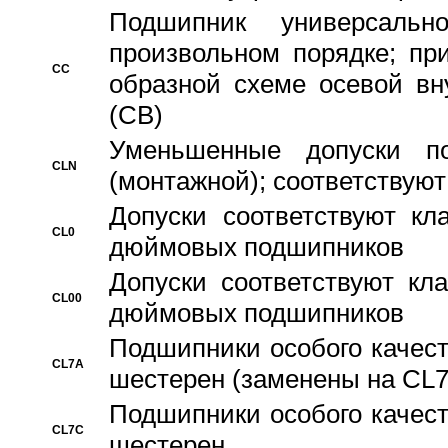
Подшипник универсальн
произвольном порядке; пр
CC
образной схеме осевой вн
(CB)
Уменьшенные допуски 
CLN
(монтажной); соответствуют
Допуски соответствуют кл
CL0
дюймовых подшипников
Допуски соответствуют кл
CL00
дюймовых подшипников
Подшипники особого качест
CL7A
шестерен (заменены на CL
Подшипники особого качест
CL7C
шестерен