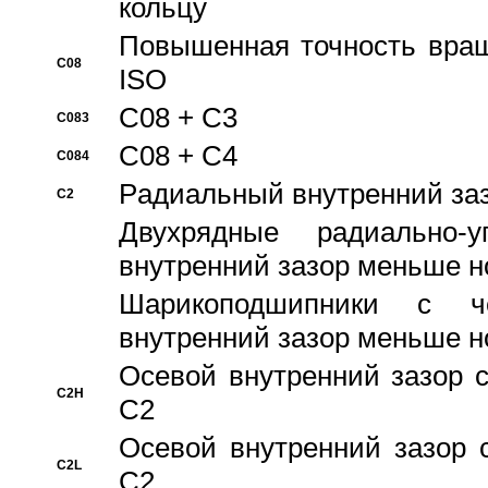
кольцу
Повышенная точность враще
C08
ISO
C08 + C3
C083
C08 + C4
C084
Pадиальный внутренний за
C2
Двухрядные радиально-
внутренний зазор меньше н
Шарикоподшипники с че
внутренний зазор меньше н
Осевой внутренний зазор с
C2H
C2
Осевой внутренний зазор 
C2L
C2