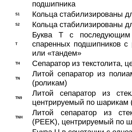
подшипника
Кольца стабилизированы дл
S1
Кольца стабилизированы дл
S2
Буква T с последующим
спаренных подшипников с 
T
или «тандем»
Сепаратор из текстолита, 
TH
Литой сепаратор из полиа
TN
(роликам)
Литой сепаратор из стекл
TN9
центрируемый по шарикам 
Литой сепаратор из стек
TNH
(PEEK), центрируемый по 