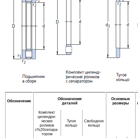
Обозначения
Основные
Обозначение
деталей
размеры
Комплект
цилиндри-
ческих
Тугое
Свободное
роликов
кольцо
кольцо
с%20сепара-
тором