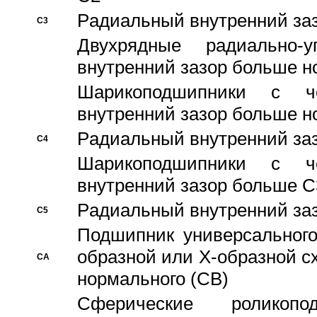
Pадиальный внутренний за
C3
Двухрядные радиально-
внутренний зазор больше н
Шарикоподшипники с че
внутренний зазор больше н
Pадиальный внутренний за
C4
Шарикоподшипники с че
внутренний зазор больше C
Pадиальный внутренний за
C5
Подшипник универсального
образной или Х-образной с
CA
нормального (CB)
Сферические роликопо