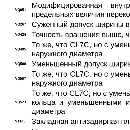
Модифицированная внут
VQ051
предельных величин переко
Суженный допуск ширины вн
VQ267
Точность вращения выше, 
VQ424
То же, что CL7C, но с ум
VQ495
наружного диаметра
Уменьшенный допуск ширин
VQ506
То же, что CL7C, но с ум
VQ507
наружного диаметра
То же, что CL7C, но с уме
кольца и уменьшенными и
VQ523
диаметра
Закладная антизадирная пл
VT143