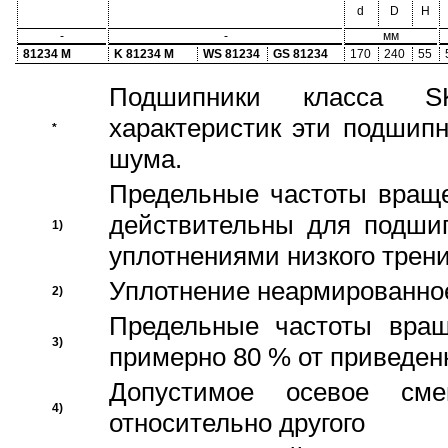
d
D
H
-
-
мм
81234 M
K 81234 M
WS 81234
GS 81234
170
240
55
Подшипники класса S
характеристик эти подшип
*
шума.
Предельные частоты враще
действительны для подши
1)
уплотнениями низкого трени
Уплотнение неармированно
2)
Предельные частоты вращ
3)
примерно 80 % от приведен
Допустимое осевое сме
4)
относительно другого