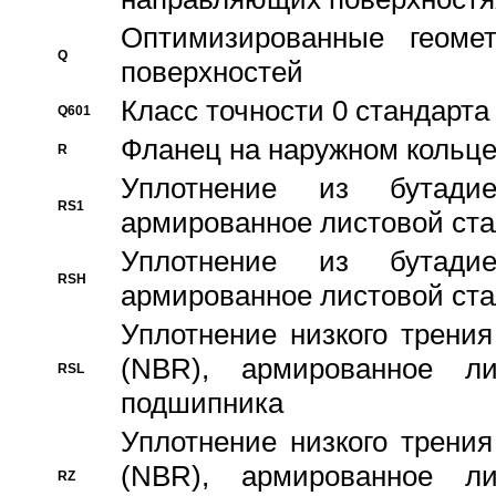
Оптимизированные геомет
Q
поверхностей
Класс точности 0 стандар
Q601
Фланец на наружном кольц
R
Уплотнение из бутадие
RS1
армированное листовой ста
Уплотнение из бутадие
RSH
армированное листовой ста
Уплотнение низкого трения
(NBR), армированное л
RSL
подшипника
Уплотнение низкого трения
(NBR), армированное л
RZ