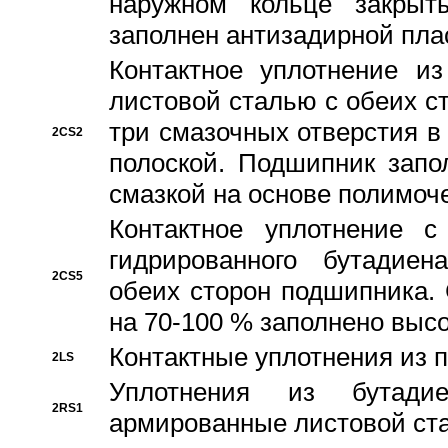
наружном кольце закрыт
заполнен антизадирной пла
Контактное уплотнение и
листовой сталью с обеих с
три смазочных отверстия в
2CS2
полоской. Подшипник запо
смазкой на основе полимо
Контактное уплотнение 
гидрированного бутадиен
2CS5
обеих сторон подшипника.
на 70-100 % заполнено выс
Контактные уплотнения из 
2LS
Уплотнения из бутадие
2RS1
армированные листовой ста