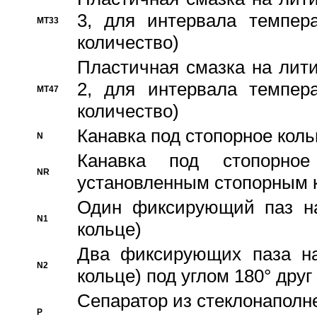
3, для интервала темпера
MT33
количество)
Пластичная смазка на лити
2, для интервала темпера
MT47
количество)
Канавка под стопорное кол
N
Канавка под стопорно
NR
установленным стопорным 
Один фиксирующий паз на
N1
кольце)
Два фиксирующих паза на
N2
кольце) под углом 180° друг 
Cепаратор из стеклонаполн
P