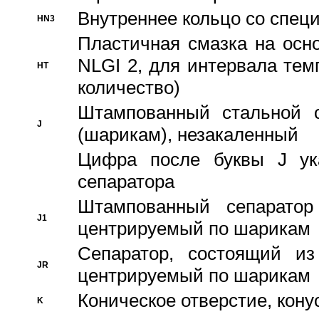
Внутреннее кольцо со спец
HN3
Пластичная смазка на осн
NLGI 2, для интервала темп
HT
количество)
Штампованный стальной с
J
(шарикам), незакаленный
Цифра после буквы J ука
сепаратора
Штампованный сепаратор
J1
центрируемый по шарикам
Сепаратор, состоящий из
JR
центрируемый по шарикам
Коническое отверстие, кону
K