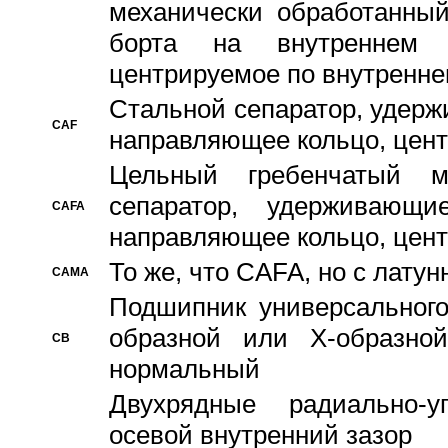
механически обработанный
борта на внутреннем 
центрируемое по внутренне
Стальной сепаратор, удерж
CAF
направляющее кольцо, цент
Цельный гребенчатый м
сепаратор, удерживающ
CAFA
направляющее кольцо, цент
То же, что CAFA, но с лату
CAMA
Подшипник универсального
образной или Х-образно
CB
нормальный
Двухрядные радиально-
осевой внутренний зазор