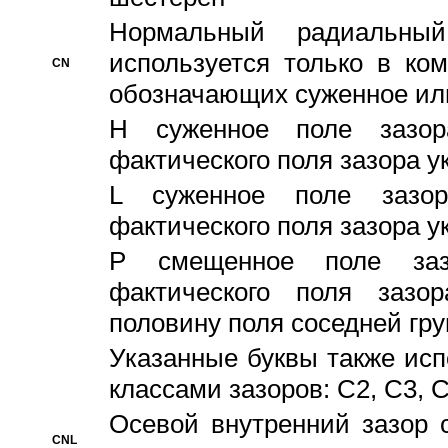
Hормальный радиальный
используется только в ко
CN
обозначающих суженное ил
H суженное поле зазора
фактического поля зазора у
L суженное поле зазор
фактического поля зазора у
P смещенное поле заз
фактического поля заз
половину поля соседней гр
Указанные буквы также ис
классами зазоров: С2, C3, 
Осевой внутренний зазор 
CNL