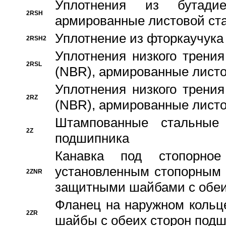
Уплотнения из бутадие
2RSH
армированные листовой ста
Уплотнение из фторкаучука
2RSH2
Уплотнения низкого трения
2RSL
(NBR), армированные листо
Уплотнения низкого трения
2RZ
(NBR), армированные листо
Штампованные стальные
2Z
подшипника
Канавка под стопорно
установленным стопорным
2ZNR
защитными шайбами с обеи
Фланец на наружном кольц
2ZR
шайбы с обеих сторон под