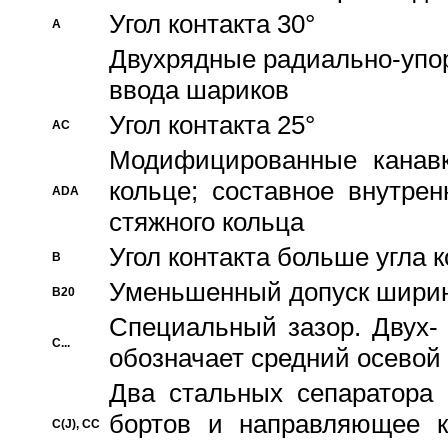
Угол контакта 30°
A
Двухрядные радиально-упо
ввода шариков
Угол контакта 25°
AC
Модифицированные канавк
кольце; составное внутре
ADA
стяжного кольца
Угол контакта больше угла 
B
Уменьшенный допуск шири
B20
Специальный зазор. Двух-
C...
обозначает средний осевой
Два стальных сепаратора 
бортов и направляющее к
C(J), CC