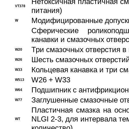
Нетоксичная пластичная сма
VT378
питания)
Модифицированные допуски
W
Сферические роликопод
канавки и смазочных отвер
Три смазочных отверстия в
W20
Шесть смазочных отверстий
W26
Кольцевая канавка и три с
W33
W26 + W33
W513
Подшипник с антифрикционн
W64
Заглушенные смазочные от
W77
Пластичная смазка на осн
NLGI 2-3, для интервала те
WT
количество)