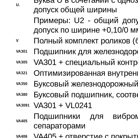
Буква U в сочетании с одн
U.
допуск общей ширины
Примеры: U2 - общий допу
допуск по ширине +0,10/0 м
Полный комплект роликов (
V
Подшипник для железнодор
VA301
VA301 + специальный контр
VA305
Оптимизированная внутрен
VA321
Буксовый железнодорожный
VA350
Буксовый подшипник, соотв
VA380
VA301 + VL0241
VA3091
Подшипники для вибром
VA405
сепараторами
VA405 + отверстие с покры
VA406