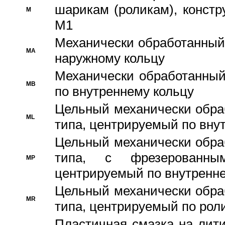
шарикам (роликам), констр
M
M1
Механически обработанный
MA
наружному кольцу
Механически обработанный
MB
по внутреннему кольцу
Цельный механически обра
ML
типа, центрируемый по вну
Цельный механически обра
типа, с фрезерованны
MP
центрируемый по внутренне
Цельный механически обра
MR
типа, центрируемый по рол
Пластичная смазка на лити