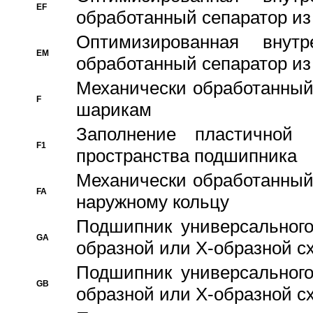
EF
обработанный сепаратор из
Оптимизированная внут
EM
обработанный сепаратор из
Механически обработанный
F
шарикам
Заполнение пластичной
F1
пространства подшипника
Механически обработанный
FA
наружному кольцу
Подшипник универсального
GA
образной или Х-образной сх
Подшипник универсального
GB
образной или Х-образной с