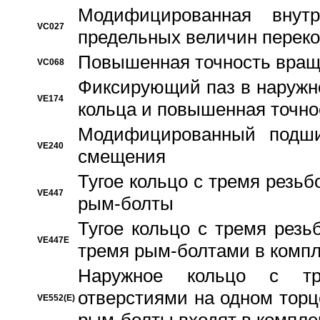
Модифицированная внут
VC027
предельных величин переко
Повышенная точность вращ
VC068
Фиксирующий паз в наружн
VE174
кольца и повышенная точн
Модифицированный подши
VE240
смещения
Тугое кольцо с тремя резь
VE447
рым-болты
Тугое кольцо с тремя рез
VE447E
тремя рым-болтами в компл
Наружное кольцо с тр
отверстиями на одном торце
VE552(E)