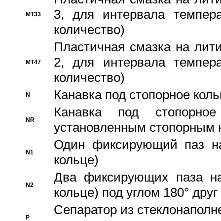
3, для интервала темпера
MT33
количество)
Пластичная смазка на лити
2, для интервала темпера
MT47
количество)
Канавка под стопорное кол
N
Канавка под стопорно
NR
установленным стопорным 
Один фиксирующий паз на
N1
кольце)
Два фиксирующих паза на
N2
кольце) под углом 180° друг 
Cепаратор из стеклонаполн
P