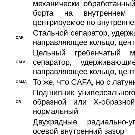
механически обработанный
борта на внутреннем 
центрируемое по внутренне
Стальной сепаратор, удерж
CAF
направляющее кольцо, цент
Цельный гребенчатый м
сепаратор, удерживающ
CAFA
направляющее кольцо, цент
То же, что CAFA, но с лату
CAMA
Подшипник универсального
образной или Х-образно
CB
нормальный
Двухрядные радиально-
осевой внутренний зазор