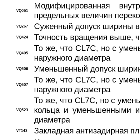
Модифицированная внут
VQ051
предельных величин переко
Суженный допуск ширины вн
VQ267
Точность вращения выше, 
VQ424
То же, что CL7C, но с ум
VQ495
наружного диаметра
Уменьшенный допуск ширин
VQ506
То же, что CL7C, но с ум
VQ507
наружного диаметра
То же, что CL7C, но с уме
кольца и уменьшенными и
VQ523
диаметра
Закладная антизадирная пл
VT143