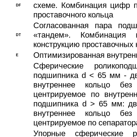
схеме. Комбинация цифр п
DF
проставочного кольца
Согласованная пара под
«тандем». Комбинация
DT
конструкцию проставочных 
Оптимизированная внутрен
E
Сферические роликопод
подшипника d < 65 мм - дв
внутреннее кольцо без
центрируемое по внутренн
подшипника d > 65 мм: дв
внутреннее кольцо без
центрируемое по сепарато
Упорные сферические ро