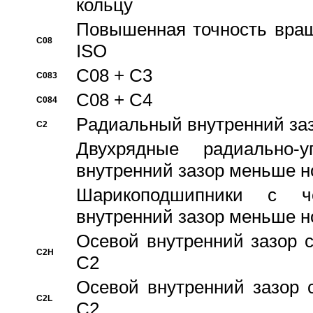
кольцу
Повышенная точность враще
C08
ISO
C08 + C3
C083
C08 + C4
C084
Pадиальный внутренний за
C2
Двухрядные радиально-
внутренний зазор меньше н
Шарикоподшипники с че
внутренний зазор меньше н
Осевой внутренний зазор с
C2H
C2
Осевой внутренний зазор 
C2L
C2