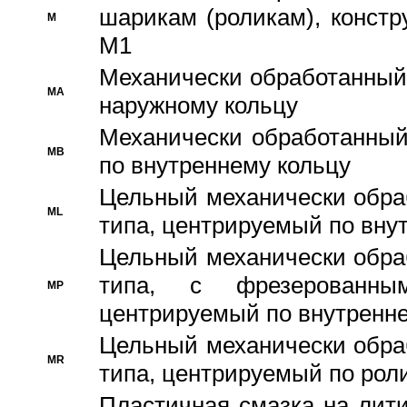
шарикам (роликам), констр
M
M1
Механически обработанный
MA
наружному кольцу
Механически обработанный
MB
по внутреннему кольцу
Цельный механически обра
ML
типа, центрируемый по вну
Цельный механически обра
типа, с фрезерованны
MP
центрируемый по внутренне
Цельный механически обра
MR
типа, центрируемый по рол
Пластичная смазка на лити