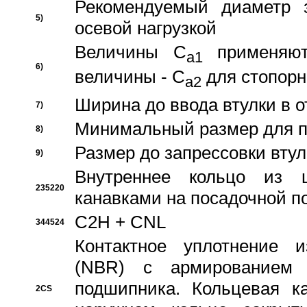
Рекомендуемый диаметр 
5)
осевой нагрузкой
Величины C
применяют
a1
6)
величины - C
для стопорн
a2
Ширина до ввода втулки в 
7)
Минимальный размер для п
8)
Размер до запрессовки втул
9)
Внутреннее кольцо из 
235220
канавками на посадочной п
C2H + CNL
344524
Контактное уплотнение и
(NBR) с армированием 
подшипника. Кольцевая к
2CS