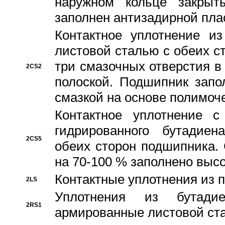
наружном кольце закрыт
заполнен антизадирной пла
Контактное уплотнение и
листовой сталью с обеих с
три смазочных отверстия в
2CS2
полоской. Подшипник запо
смазкой на основе полимо
Контактное уплотнение 
гидрированного бутадиен
2CS5
обеих сторон подшипника.
на 70-100 % заполнено выс
Контактные уплотнения из 
2LS
Уплотнения из бутадие
2RS1
армированные листовой ста