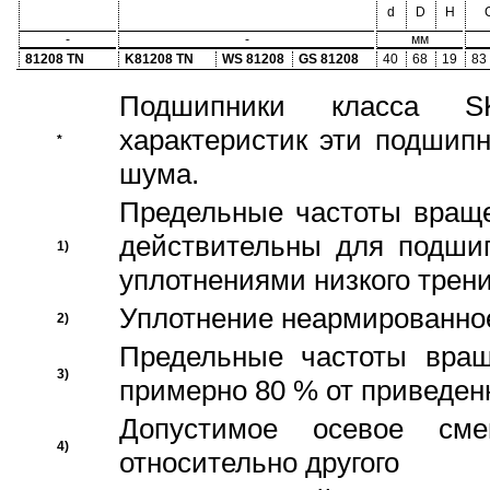
d
D
H
-
-
мм
81208 TN
K81208 TN
WS 81208
GS 81208
40
68
19
83
Подшипники класса S
характеристик эти подшип
*
шума.
Предельные частоты враще
действительны для подши
1)
уплотнениями низкого трени
Уплотнение неармированно
2)
Предельные частоты вращ
3)
примерно 80 % от приведен
Допустимое осевое сме
4)
относительно другого