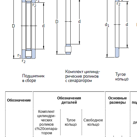
Обозначения
Основные
Обозначение
деталей
размеры
по
Комплект
цилиндри-
ческих
Тугое
Свободное
ди
роликов
кольцо
кольцо
с%20сепара-
тором