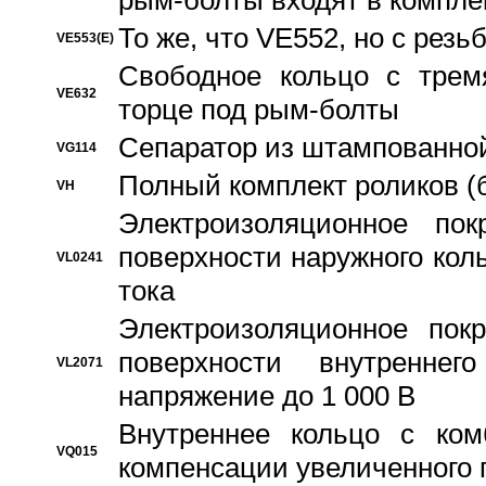
рым-болты входят в компле
То же, что VE552, но с рез
VE553(E)
Свободное кольцо с трем
VE632
торце под рым-болты
Сепаратор из штампованной
VG114
Полный комплект роликов (
VH
Электроизоляционное по
поверхности наружного коль
VL0241
тока
Электроизоляционное пок
поверхности внутреннег
VL2071
напряжение до 1 000 В
Bнутреннее кольцо с ком
VQ015
компенсации увеличенного 