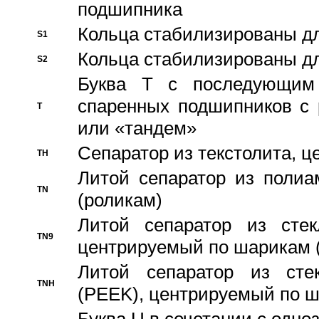
подшипника
Кольца стабилизированы дл
S1
Кольца стабилизированы дл
S2
Буква T с последующим
спаренных подшипников с 
T
или «тандем»
Сепаратор из текстолита, 
TH
Литой сепаратор из полиа
TN
(роликам)
Литой сепаратор из стекл
TN9
центрируемый по шарикам 
Литой сепаратор из стек
TNH
(PEEK), центрируемый по 