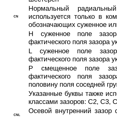
Hормальный радиальный
используется только в ко
CN
обозначающих суженное ил
H суженное поле зазора
фактического поля зазора у
L суженное поле зазор
фактического поля зазора у
P смещенное поле заз
фактического поля заз
половину поля соседней гр
Указанные буквы также ис
классами зазоров: С2, C3, 
Осевой внутренний зазор 
CNL