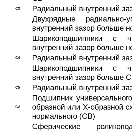
Pадиальный внутренний за
C3
Двухрядные радиально-
внутренний зазор больше н
Шарикоподшипники с че
внутренний зазор больше н
Pадиальный внутренний за
C4
Шарикоподшипники с че
внутренний зазор больше C
Pадиальный внутренний за
C5
Подшипник универсального
образной или Х-образной с
CA
нормального (CB)
Сферические роликопо