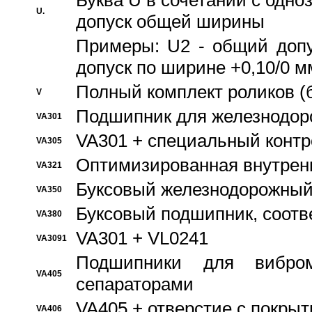
Буква U в сочетании с одн
U.
допуск общей ширины
Примеры: U2 - общий допу
допуск по ширине +0,10/0 м
Полный комплект роликов (
V
Подшипник для железнодор
VA301
VA301 + специальный контр
VA305
Оптимизированная внутрен
VA321
Буксовый железнодорожный
VA350
Буксовый подшипник, соотв
VA380
VA301 + VL0241
VA3091
Подшипники для вибром
VA405
сепараторами
VA405 + отверстие с покры
VA406