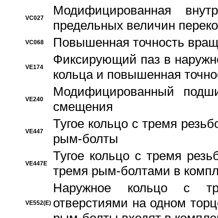
Модифицированная внут
VC027
предельных величин переко
Повышенная точность вращ
VC068
Фиксирующий паз в наружн
VE174
кольца и повышенная точн
Модифицированный подши
VE240
смещения
Тугое кольцо с тремя резь
VE447
рым-болты
Тугое кольцо с тремя рез
VE447E
тремя рым-болтами в компл
Наружное кольцо с тр
отверстиями на одном торце
VE552(E)