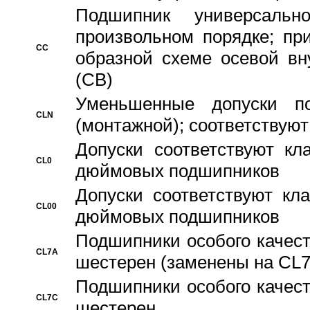
Подшипник универсальн
произвольном порядке; пр
CC
образной схеме осевой вн
(CB)
Уменьшенные допуски 
CLN
(монтажной); соответствуют
Допуски соответствуют кл
CL0
дюймовых подшипников
Допуски соответствуют кл
CL00
дюймовых подшипников
Подшипники особого качест
CL7A
шестерен (заменены на CL
Подшипники особого качест
CL7C
шестерен