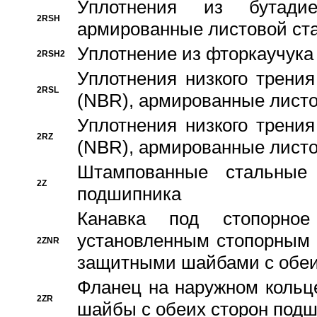
Уплотнения из бутадие
2RSH
армированные листовой ста
Уплотнение из фторкаучука
2RSH2
Уплотнения низкого трения
2RSL
(NBR), армированные листо
Уплотнения низкого трения
2RZ
(NBR), армированные листо
Штампованные стальные
2Z
подшипника
Канавка под стопорно
установленным стопорным
2ZNR
защитными шайбами с обеи
Фланец на наружном кольц
2ZR
шайбы с обеих сторон под