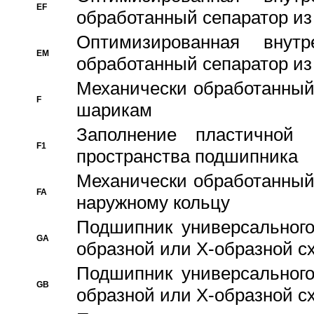
EF
обработанный сепаратор из
Оптимизированная внут
EM
обработанный сепаратор из
Механически обработанный
F
шарикам
Заполнение пластичной
F1
пространства подшипника
Механически обработанный
FA
наружному кольцу
Подшипник универсального
GA
образной или Х-образной сх
Подшипник универсального
GB
образной или Х-образной с