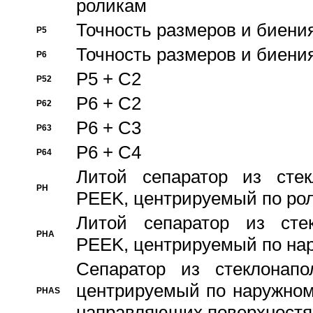
роликам
Точность размеров и биения
P5
Точность размеров и биения
P6
P5 + C2
P52
P6 + C2
P62
P6 + C3
P63
P6 + C4
P64
Литой сепаратор из стек
PH
PEEK, центрируемый по ро
Литой сепаратор из стек
PHA
PEEK, центрируемый по на
Сепаратор из стеклонапо
центрируемый по наружном
PHAS
направляющих поверхностя