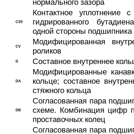
нормального зазора
Контактное уплотнение 
гидрированного бутадиен
CS5
одной стороны подшипника
Модифицированная внутре
CV
роликов
Составное внутреннее кольц
D
Модифицированные канавк
кольце; составное внутре
DA
стяжного кольца
Согласованная пара подши
схеме. Комбинация цифр п
DB
проставочных колец
Согласованная пара подши