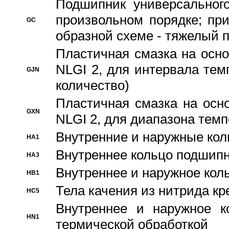
Подшипник универсального
произвольном порядке; пр
GC
образной схеме - тяжелый 
Пластичная смазка на осно
NLGI 2, для интервала темп
GJN
количество)
Пластичная смазка на осн
GXN
NLGI 2, для диапазона темп
Внутренние и наружные кол
HA1
Bнутреннее кольцо подшипн
HA3
Bнутреннее и наружное коль
HB1
Тела качения из нитрида к
HC5
Bнутреннее и наружное к
HN1
термической обработкой