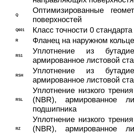
Оптимизированные геомет
Q
поверхностей
Класс точности 0 стандар
Q601
Фланец на наружном кольц
R
Уплотнение из бутадие
RS1
армированное листовой ста
Уплотнение из бутадие
RSH
армированное листовой ста
Уплотнение низкого трения
(NBR), армированное л
RSL
подшипника
Уплотнение низкого трения
(NBR), армированное л
RZ