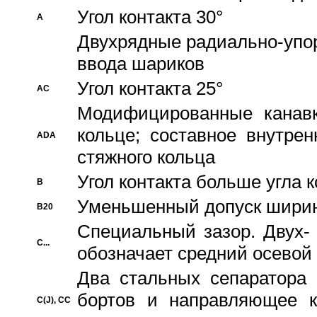
Угол контакта 30°
A
Двухрядные радиально-упо
ввода шариков
Угол контакта 25°
AC
Модифицированные канавк
кольце; составное внутре
ADA
стяжного кольца
Угол контакта больше угла 
B
Уменьшенный допуск шири
B20
Специальный зазор. Двух-
C...
обозначает средний осевой
Два стальных сепаратора 
бортов и направляющее к
C(J), CC