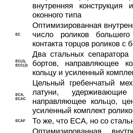
внутренняя конструкция 
оконного типа
Oптимизированная внутренн
число роликов большего
EC
контакта торцов роликов с 
Два стальных сепаратора 
бортов, направляющее ко
EC(J),
ECC(J)
кольцу и усиленный компле
Цельный гребенчатый мех
латуни, удерживающи
ECA,
ECAC
направляющее кольцо, цен
усиленный комплект ролико
То же, что ECA, но со стал
ECAF
Оптимизированная внут