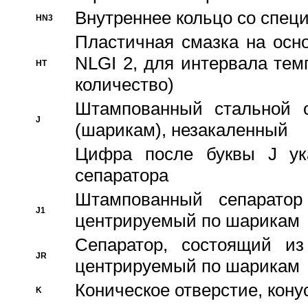
Внутреннее кольцо со спец
HN3
Пластичная смазка на осн
NLGI 2, для интервала темп
HT
количество)
Штампованный стальной с
J
(шарикам), незакаленный
Цифра после буквы J ука
сепаратора
Штампованный сепаратор
J1
центрируемый по шарикам
Сепаратор, состоящий из
JR
центрируемый по шарикам
Коническое отверстие, кону
K