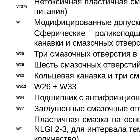
Нетоксичная пластичная сма
VT378
питания)
Модифицированные допуски
W
Сферические роликопод
канавки и смазочных отвер
Три смазочных отверстия в
W20
Шесть смазочных отверстий
W26
Кольцевая канавка и три с
W33
W26 + W33
W513
Подшипник с антифрикционн
W64
Заглушенные смазочные от
W77
Пластичная смазка на осн
NLGI 2-3, для интервала те
WT
количество)