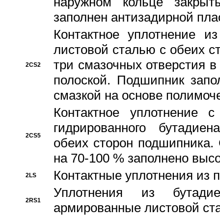
наружном кольце закрыт
заполнен антизадирной пла
Контактное уплотнение и
листовой сталью с обеих с
три смазочных отверстия в
2CS2
полоской. Подшипник запо
смазкой на основе полимо
Контактное уплотнение 
гидрированного бутадиен
2CS5
обеих сторон подшипника.
на 70-100 % заполнено выс
Контактные уплотнения из 
2LS
Уплотнения из бутадие
2RS1
армированные листовой ста