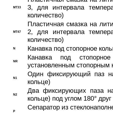
3, для интервала темпера
MT33
количество)
Пластичная смазка на лити
2, для интервала темпера
MT47
количество)
Канавка под стопорное кол
N
Канавка под стопорно
NR
установленным стопорным 
Один фиксирующий паз на
N1
кольце)
Два фиксирующих паза на
N2
кольце) под углом 180° друг 
Cепаратор из стеклонаполн
P