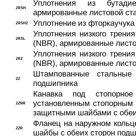
Уплотнения из бутадие
2RSH
армированные листовой ста
Уплотнение из фторкаучука
2RSH2
Уплотнения низкого трения
2RSL
(NBR), армированные листо
Уплотнения низкого трения
2RZ
(NBR), армированные листо
Штампованные стальные
2Z
подшипника
Канавка под стопорно
установленным стопорным
2ZNR
защитными шайбами с обеи
Фланец на наружном кольц
2ZR
шайбы с обеих сторон под