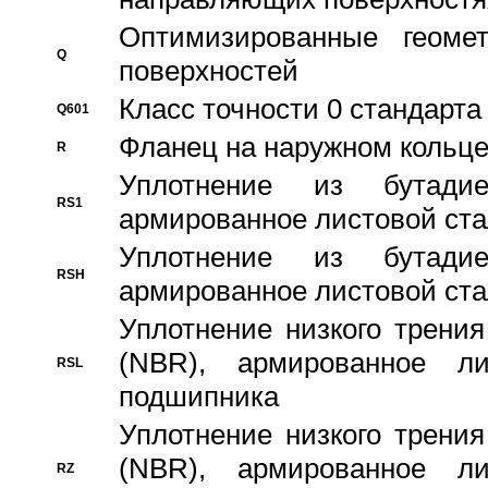
Оптимизированные геомет
Q
поверхностей
Класс точности 0 стандар
Q601
Фланец на наружном кольц
R
Уплотнение из бутадие
RS1
армированное листовой ста
Уплотнение из бутадие
RSH
армированное листовой ста
Уплотнение низкого трения
(NBR), армированное л
RSL
подшипника
Уплотнение низкого трения
(NBR), армированное л
RZ