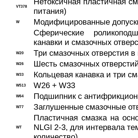
Нетоксичная пластичная сма
VT378
питания)
Модифицированные допуски
W
Сферические роликопод
канавки и смазочных отвер
Три смазочных отверстия в
W20
Шесть смазочных отверстий
W26
Кольцевая канавка и три с
W33
W26 + W33
W513
Подшипник с антифрикционн
W64
Заглушенные смазочные от
W77
Пластичная смазка на осн
NLGI 2-3, для интервала те
WT
количество)