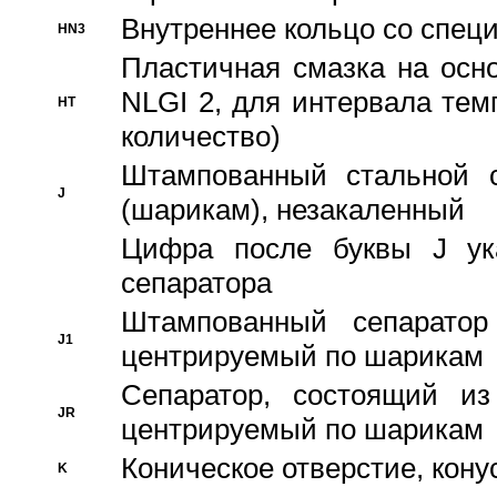
Внутреннее кольцо со спец
HN3
Пластичная смазка на осн
NLGI 2, для интервала темп
HT
количество)
Штампованный стальной с
J
(шарикам), незакаленный
Цифра после буквы J ука
сепаратора
Штампованный сепаратор
J1
центрируемый по шарикам
Сепаратор, состоящий из
JR
центрируемый по шарикам
Коническое отверстие, кону
K