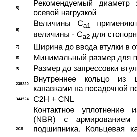
Рекомендуемый диаметр 
5)
осевой нагрузкой
Величины C
применяют
a1
6)
величины - C
для стопорн
a2
Ширина до ввода втулки в 
7)
Минимальный размер для п
8)
Размер до запрессовки втул
9)
Внутреннее кольцо из 
235220
канавками на посадочной п
C2H + CNL
344524
Контактное уплотнение и
(NBR) с армированием 
подшипника. Кольцевая к
2CS