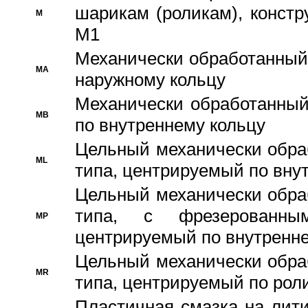
шарикам (роликам), констр
M
M1
Механически обработанный
MA
наружному кольцу
Механически обработанный
MB
по внутреннему кольцу
Цельный механически обра
ML
типа, центрируемый по вну
Цельный механически обра
типа, с фрезерованны
MP
центрируемый по внутренне
Цельный механически обра
MR
типа, центрируемый по рол
Пластичная смазка на лити