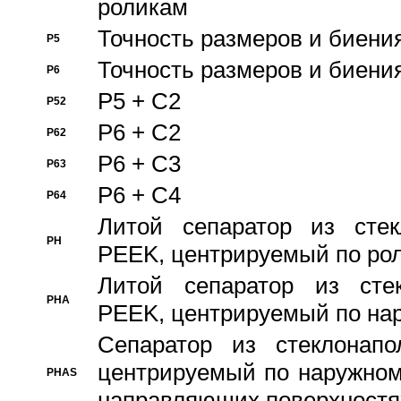
роликам
Точность размеров и биения
P5
Точность размеров и биения
P6
P5 + C2
P52
P6 + C2
P62
P6 + C3
P63
P6 + C4
P64
Литой сепаратор из стек
PH
PEEK, центрируемый по ро
Литой сепаратор из стек
PHA
PEEK, центрируемый по на
Сепаратор из стеклонапо
центрируемый по наружном
PHAS
направляющих поверхностя