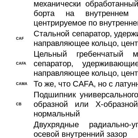
механически обработанный
борта на внутреннем 
центрируемое по внутренне
Стальной сепаратор, удерж
CAF
направляющее кольцо, цент
Цельный гребенчатый м
сепаратор, удерживающ
CAFA
направляющее кольцо, цент
То же, что CAFA, но с лату
CAMA
Подшипник универсального
образной или Х-образно
CB
нормальный
Двухрядные радиально-
осевой внутренний зазор