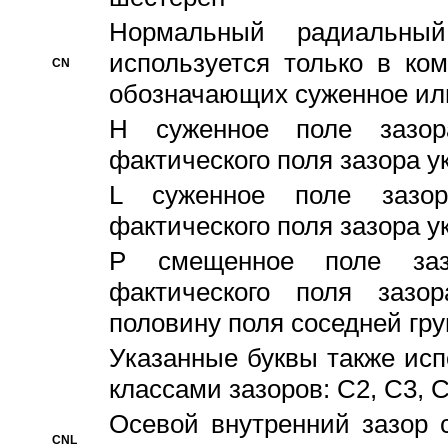
Hормальный радиальный
используется только в ко
CN
обозначающих суженное ил
H суженное поле зазора
фактического поля зазора у
L суженное поле зазор
фактического поля зазора у
P смещенное поле заз
фактического поля заз
половину поля соседней гр
Указанные буквы также ис
классами зазоров: С2, C3, 
Осевой внутренний зазор 
CNL