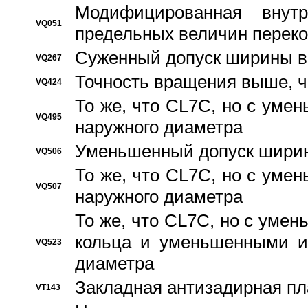
Модифицированная внут
VQ051
предельных величин переко
Суженный допуск ширины вн
VQ267
Точность вращения выше, 
VQ424
То же, что CL7C, но с ум
VQ495
наружного диаметра
Уменьшенный допуск ширин
VQ506
То же, что CL7C, но с ум
VQ507
наружного диаметра
То же, что CL7C, но с уме
кольца и уменьшенными и
VQ523
диаметра
Закладная антизадирная пл
VT143