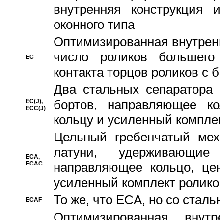
внутренняя конструкция 
оконного типа
Oптимизированная внутренн
число роликов большего
EC
контакта торцов роликов с 
Два стальных сепаратора 
бортов, направляющее ко
EC(J),
ECC(J)
кольцу и усиленный компле
Цельный гребенчатый мех
латуни, удерживающи
ECA,
ECAC
направляющее кольцо, цен
усиленный комплект ролико
То же, что ECA, но со стал
ECAF
Оптимизированная внут