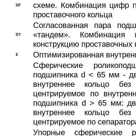
схеме. Комбинация цифр п
DF
проставочного кольца
Согласованная пара под
«тандем». Комбинация
DT
конструкцию проставочных 
Оптимизированная внутрен
E
Сферические роликопод
подшипника d < 65 мм - дв
внутреннее кольцо без
центрируемое по внутренн
подшипника d > 65 мм: дв
внутреннее кольцо без
центрируемое по сепарато
Упорные сферические ро