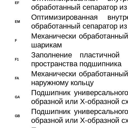
EF
обработанный сепаратор из
Оптимизированная внут
EM
обработанный сепаратор из
Механически обработанный
F
шарикам
Заполнение пластичной
F1
пространства подшипника
Механически обработанный
FA
наружному кольцу
Подшипник универсального
GA
образной или Х-образной сх
Подшипник универсального
GB
образной или Х-образной с