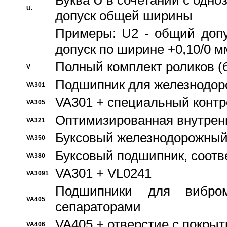
Буква U в сочетании с одн
U.
допуск общей ширины
Примеры: U2 - общий допу
допуск по ширине +0,10/0 м
Полный комплект роликов (
V
Подшипник для железнодор
VA301
VA301 + специальный контр
VA305
Оптимизированная внутрен
VA321
Буксовый железнодорожный
VA350
Буксовый подшипник, соотв
VA380
VA301 + VL0241
VA3091
Подшипники для вибром
VA405
сепараторами
VA405 + отверстие с покры
VA406