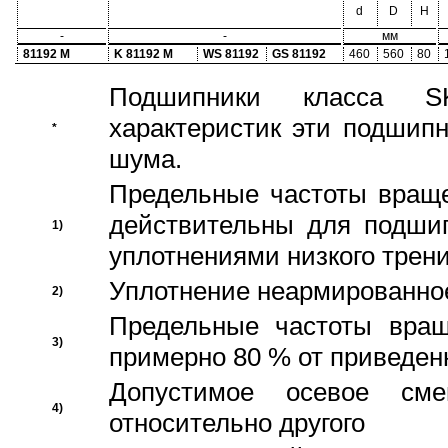
d
D
H
-
-
мм
81192 M
K 81192 M
WS 81192
GS 81192
460
560
80
Подшипники класса S
характеристик эти подшип
*
шума.
Предельные частоты враще
действительны для подши
1)
уплотнениями низкого трени
Уплотнение неармированно
2)
Предельные частоты вращ
3)
примерно 80 % от приведен
Допустимое осевое сме
4)
относительно другого