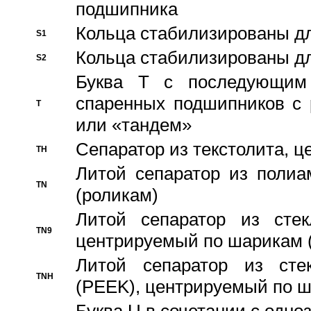
подшипника
Кольца стабилизированы дл
S1
Кольца стабилизированы дл
S2
Буква T с последующим
спаренных подшипников с 
T
или «тандем»
Сепаратор из текстолита, 
TH
Литой сепаратор из полиа
TN
(роликам)
Литой сепаратор из стекл
TN9
центрируемый по шарикам 
Литой сепаратор из стек
TNH
(PEEK), центрируемый по 