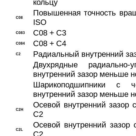
кольцу
Повышенная точность враще
C08
ISO
C08 + C3
C083
C08 + C4
C084
Pадиальный внутренний за
C2
Двухрядные радиально-
внутренний зазор меньше н
Шарикоподшипники с че
внутренний зазор меньше н
Осевой внутренний зазор с
C2H
C2
Осевой внутренний зазор 
C2L
C2