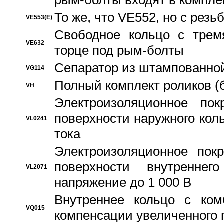
рым-болты входят в компле
То же, что VE552, но с рез
VE553(E)
Свободное кольцо с трем
VE632
торце под рым-болты
Сепаратор из штампованной
VG114
Полный комплект роликов (
VH
Электроизоляционное по
поверхности наружного коль
VL0241
тока
Электроизоляционное пок
поверхности внутреннег
VL2071
напряжение до 1 000 В
Bнутреннее кольцо с ком
VQ015
компенсации увеличенного 