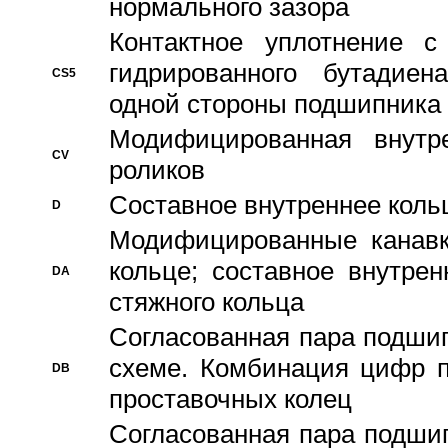
нормального зазора
Контактное уплотнение 
гидрированного бутадиен
CS5
одной стороны подшипника
Модифицированная внутре
CV
роликов
Составное внутреннее кольц
D
Модифицированные канавк
кольце; составное внутре
DA
стяжного кольца
Согласованная пара подши
схеме. Комбинация цифр п
DB
проставочных колец
Согласованная пара подши