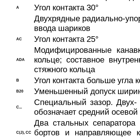
Угол контакта 30°
A
Двухрядные радиально-упо
ввода шариков
Угол контакта 25°
AC
Модифицированные канавк
кольце; составное внутре
ADA
стяжного кольца
Угол контакта больше угла 
B
Уменьшенный допуск шири
B20
Специальный зазор. Двух-
C...
обозначает средний осевой
Два стальных сепаратора 
бортов и направляющее к
C(J), CC