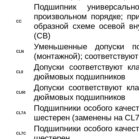
Подшипник универсальн
произвольном порядке; пр
CC
образной схеме осевой вн
(CB)
Уменьшенные допуски 
CLN
(монтажной); соответствуют
Допуски соответствуют кл
CL0
дюймовых подшипников
Допуски соответствуют кл
CL00
дюймовых подшипников
Подшипники особого качест
CL7A
шестерен (заменены на CL
Подшипники особого качест
CL7C
шестерен