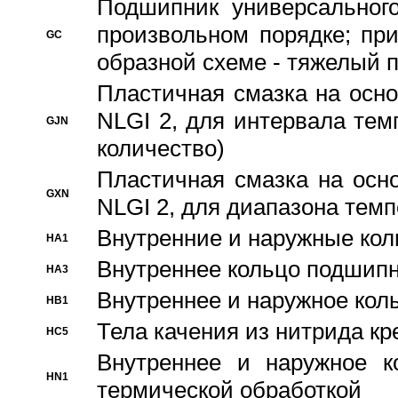
Подшипник универсального
произвольном порядке; пр
GC
образной схеме - тяжелый 
Пластичная смазка на осно
NLGI 2, для интервала темп
GJN
количество)
Пластичная смазка на осн
GXN
NLGI 2, для диапазона темп
Внутренние и наружные кол
HA1
Bнутреннее кольцо подшипн
HA3
Bнутреннее и наружное коль
HB1
Тела качения из нитрида к
HC5
Bнутреннее и наружное к
HN1
термической обработкой