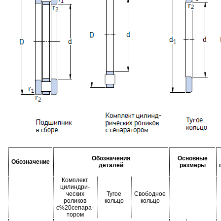
Обозначения
Основные
Обозначение
деталей
размеры
Комплект
цилиндри-
ческих
Тугое
Свободное
роликов
кольцо
кольцо
с%20сепара-
тором