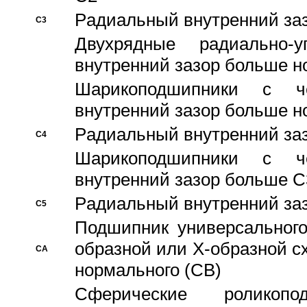
Pадиальный внутренний за
C3
Двухрядные радиально-
внутренний зазор больше н
Шарикоподшипники с че
внутренний зазор больше н
Pадиальный внутренний за
C4
Шарикоподшипники с че
внутренний зазор больше C
Pадиальный внутренний за
C5
Подшипник универсального
образной или Х-образной с
CA
нормального (CB)
Сферические роликопо