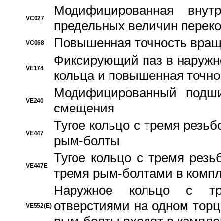
Модифицированная внут
VC027
предельных величин переко
Повышенная точность вращ
VC068
Фиксирующий паз в наружн
VE174
кольца и повышенная точн
Модифицированный подши
VE240
смещения
Тугое кольцо с тремя резь
VE447
рым-болты
Тугое кольцо с тремя рез
VE447E
тремя рым-болтами в компл
Наружное кольцо с тр
отверстиями на одном торце
VE552(E)