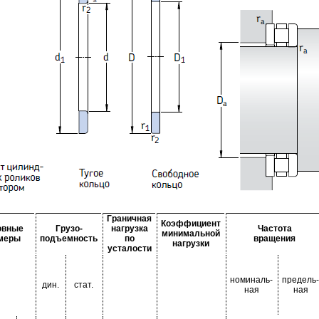
Граничная
Коэффициент
овные
Грузо-
нагрузка
Частота
минимальной
меры
подъемность
по
вращения
нагрузки
усталости
номиналь-
предель-
дин.
стат.
ная
ная