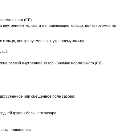
 нормального (CB)
а внутреннем кольце и направляющее кольцо, центрируемое по
 кольцо, центрируемое по внутреннему кольцу
ьный
еме осевой внутренний зазор - больше нормального (CB)
щих суженное или смещенное поле зазора:
седней группы большего зазора
ороны подшипника