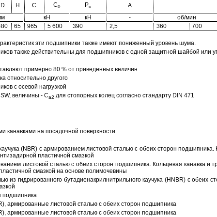
C
P
D
H
C
A
0
u
мм
кН
кН
-
об/мин
480
65
965
5 600
390
2,5
360
700
арактеристик эти подшипники также имеют пониженный уровень шума.
ов также действительны для подшипников с одной защитной шайбой или упл
тавляют примерно 80 % от приведенных величин
а относительно другого
ков с осевой нагрузкой
SW, величины - C
для стопорных колец согласно стандарту DIN 471
a2
ми канавками на посадочной поверхности
аучука (NBR) с армированием листовой сталью с обеих сторон подшипника. 
антизадирной пластичной смазкой
ованием листовой сталью с обеих сторон подшипника. Кольцевая канавка и т
пластичной смазкой на основе полимочевины
ью из гидрированного бутадиенакрилнитрильного каучука (HNBR) с обеих с
азкой
н подшипника
R), армированные листовой сталью с обеих сторон подшипника
R), армированные листовой сталью с обеих сторон подшипника