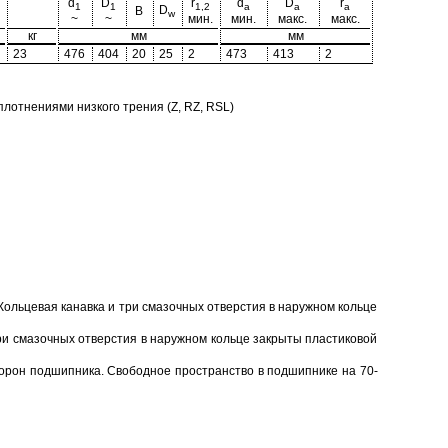
d
D
r
d
D
r
1
1
1,2
a
a
a
D
B
w
~
~
мин.
мин.
макс.
макс.
кг
мм
мм
23
476
404
20
25
2
473
413
2
отнениями низкого трения (Z, RZ, RSL)
Кольцевая канавка и три смазочных отверстия в наружном кольце
ри смазочных отверстия в наружном кольце закрыты пластиковой
торон подшипника. Свободное пространство в подшипнике на 70-