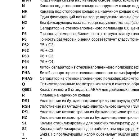
MT47
Пластичная смазка на литиевой основе, класс консисте
N
Канавка под стопорное кольцо на наружном кольце по
NR
Канавка под стопорное кольцо на наружном кольце с 
N1
Один фиксирующий паз на торце наружного кольца (св
N2
Два фиксирующих паза на торце наружного кольца (своб
P
Cепаратор из стеклонаполненного полиамида 6,6, цен
P5
Точность размеров и биения соответствуют классу точн
P6
Точность размеров и биения соответствует классу точн
P52
P5 + C2
P62
P6 + C2
P63
P6 + C3
P64
P6 + C4
PH
Литой сепаратор из стеклонаполнен-ного полиэфирэф
PHA
Литой сепаратор из стеклонаполненного полиэфирэфи
PHAS
Сепаратор из стеклонаполненного полиэфирэфиркетон
Q
Оптимизированные геометрия контакта и качество обр
Q601
Класс точности 0 стандарта ABMA для дюймовых подш
R
Фланец на наружном кольце
RS1
Уплотнение из бутадиенакрилнитрильного каучука (NB
RSH
Уплотнение из бутадиенакрилнитрильного каучука (NB
RSL
Уплотнение низкого трения из бутадиенакрилнитрильно
RZ
Уплотнение низкого трения из бутадиенакрилнитрильно
S1
Кольца стабилизированы для рабочих температур до +
S2
Кольца стабилизированы для рабочих температур до +
T
Буква T с последующим числом обозначает общую шир