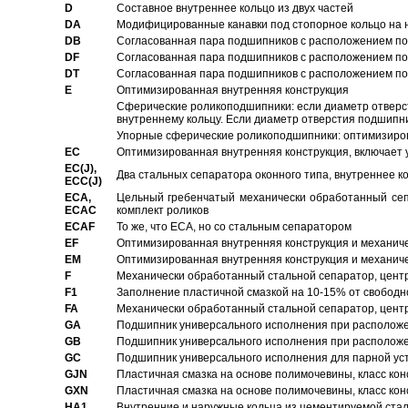
D
Составное внутреннее кольцо из двух частей
DA
Модифицированные канавки под стопорное кольцо на н
DB
Согласованная пара подшипников с расположением по 
DF
Согласованная пара подшипников с расположением по 
DT
Согласованная пара подшипников с расположением по 
E
Оптимизированная внутренняя конструкция
Сферические роликоподшипники: если диаметр отверст
внутреннему кольцу. Если диаметр отверстия подшипни
Упорные сферические роликоподшипники: оптимизиров
EC
Oптимизированная внутренняя конструкция, включает 
EC(J),
Два стальных сепаратора оконного типа, внутреннее к
ECC(J)
ECA,
Цельный гребенчатый механически обработанный сеп
ECAC
комплект роликов
ECAF
То же, что ECA, но со стальным сепаратором
EF
Оптимизированная внутренняя конструкция и механич
EM
Оптимизированная внутренняя конструкция и механич
F
Механически обработанный стальной сепаратор, цен
F1
Заполнение пластичной смазкой на 10-15% от свободн
FA
Механически обработанный стальной сепаратор, цент
GA
Подшипник универсального исполнения при расположен
GB
Подшипник универсального исполнения при расположен
GC
Подшипник универсального исполнения для парной уст
GJN
Пластичная смазка на основе полимочевины, класс конс
GXN
Пластичная смазка на основе полимочевины, класс конс
HA1
Внутренние и наружные кольца из цементируемой ста