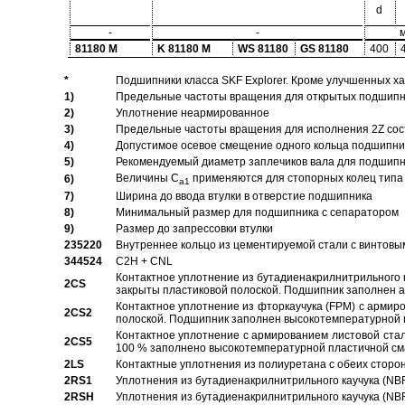
d
-
-
81180 M
K 81180 M
WS 81180
GS 81180
400
*
Подшипники класса SKF Explorer. Кроме улучшенных х
1)
Предельные частоты вращения для открытых подшипник
2)
Уплотнение неармированное
3)
Предельные частоты вращения для исполнения 2Z сос
4)
Допустимое осевое смещение одного кольца подшипник
5)
Рекомендуемый диаметр заплечиков вала для подшипни
Величины C
применяются для стопорных колец типа 
6)
a1
7)
Ширина до ввода втулки в отверстие подшипника
8)
Минимальный размер для подшипника с сепаратором
9)
Размер до запрессовки втулки
235220
Внутреннее кольцо из цементируемой стали с винтовы
344524
C2H + CNL
Контактное уплотнение из бутадиенакрилнитрильного к
2CS
закрыты пластиковой полоской. Подшипник заполнен 
Контактное уплотнение из фторкаучука (FPM) с армир
2CS2
полоской. Подшипник заполнен высокотемпературной 
Контактное уплотнение с армированием листовой стал
2CS5
100 % заполнено высокотемпературной пластичной см
2LS
Контактные уплотнения из полиуретана с обеих сторо
2RS1
Уплотнения из бутадиенакрилнитрильного каучука (NB
2RSH
Уплотнения из бутадиенакрилнитрильного каучука (NB