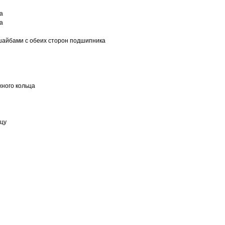
а
а
шайбами с обеих сторон подшипника
ного кольца
ьцу