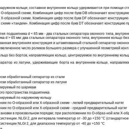
аружном кольце; составное внутреннее кольцо удерживается при помощи ст
О-образной схеме. Комбинация цифр после букв DB обозначает конструкцию
Х-образной схеме. Комбинация цифр после букв DF обозначает конструкцию 
схеме «тандем». Комбинация цифр после букв DT обозначает конструкцию п
ия подшипника d < 65 мм - два стальных сепаратора оконного типа, внутрен
ка d > 65 мм: два стальных сепаратора оконного типа, внутреннее кольцо б
анная внутренняя конструкция и штампованный стальной сепаратор оконног
увеличенное число роликов большего размера с улучшенной геометрией конта
ольцо без бортов, направляющее кольцо, центрируемое по внутреннему кольц
аратор из латуни, удерживающие борта на внутреннем кольце, направляющ
ески обработанный сепаратор из стали
ески обработанный сепаратор из латуни
трируемый по шарикам
ого пространства подшипника
рируемый по наружному кольцу
ии по О-образной или Х-образной схеме - легкий предварительный натяг
ии по О-образной или Х-образной схеме - средний предварительный натяг
ановки в произвольном порядке; при расположении по О-образ-ной или Х-об
истенции. NLGI 2, для интервала температур от -30 до +150 °C (стандартное
истенции NLGI 2, для диапазона температур от -40 до +150 °C
ли