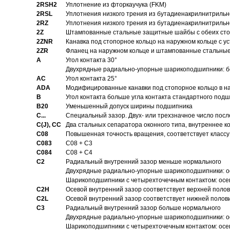
2RSH2
Уплотнение из фторкаучука (FKM)
2RSL
Уплотнения низкого трения из бутадиенакрилнитрильн
2RZ
Уплотнения низкого трения из бутадиенакрилнитрильн
2Z
Штампованные стальные защитные шайбы с обеих ст
2ZNR
Канавка под стопорное кольцо на наружном кольце с
2ZR
Фланец на наружном кольце и штампованные стальны
A
Угол контакта 30°
Двухрядные радиально-упорные шарикоподшипники: бе
AC
Угол контакта 25°
ADA
Модифицированные канавки под стопорное кольцо в на
B
Угол контакта больше угла контакта стандартного под
B20
Уменьшенный допуск ширины подшипника
C...
Специальный зазор. Двух- или трехзначное число посл
C(J), CC
Два стальных сепаратора оконного типа, внутреннее к
C08
Повышенная точность вращения, соответствует классу 
C083
C08 + C3
C084
C08 + C4
C2
Pадиальный внутренний зазор меньше нормального
Двухрядные радиально-упорные шарикоподшипники: о
Шарикоподшипники с четырехточечным контактом: осе
C2H
Осевой внутренний зазор соответствует верхней поло
C2L
Осевой внутренний зазор соответствует нижней полов
C3
Pадиальный внутренний зазор больше нормального
Двухрядные радиально-упорные шарикоподшипники: ос
Шарикоподшипники с четырехточечным контактом: осе