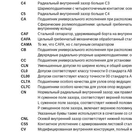
C4
Pадиальный внутренний зазор больше C3
Шарикоподшипники с четырехточечным контактом: осе
C5
Pадиальный внутренний зазор больше C4
CA
Подшипник универсального исполнения при расположен
Сферические роликоподшипники: цельный гребенчаты
внутреннему кольцу
CAF
Стальной сепаратор, удерживающий борта на внутренн
CAFA
Цельный гребенчатый механически обработанный стал
CAMA
То же, что CAFA, но с латунным сепаратором
CB
Подшипник универсального исполнения при расположен
Двухрядные радиально-упорные шарикоподшипники: о
CC
Подшипник универсального исполнения для установки 
CLN
Уменьшенные допуски по ширине колец и общей ширине
CL0
Допуски соответствуют классу точности 0 стандарта 
CL00
Допуски соответствуют классу точности 00 стандарта
CL7A
Подшипники особого качества для узлов опор ведущих
CL7C
Подшипники особого качества для узлов опор ведущих
CN
Hормальный радиальный внутренний зазор; как правил
H суженное поле зазора, соответствует верхней полов
L суженное поле зазора, соответствует нижней полови
P смещенное поле зазора, включает верхнюю половину
Указанные буквы также используются в сочетании со с
CNL
Осевой внутренний зазор соответствует нижней полов
CS5
Контактное уплотнение с армированием листовой стал
CV
Модифицированная внутренняя конструкция, полный к