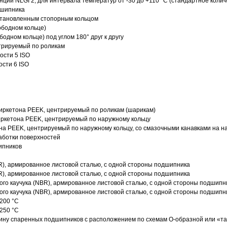
нции NLGI 2, для интервала температур от -30 до +110 °C (стандартное колич
дшипника
установленным стопорным кольцом
ободном кольце)
одном кольце) под углом 180° друг к другу
трируемый по роликам
ости 5 ISO
ости 6 ISO
иркетона PEEK, центрируемый по роликам (шарикам)
ркетона PEEK, центрируемый по наружному кольцу
а PEEK, центрируемый по наружному кольцу, со смазочными канавками на н
аботки поверхностей
ипников
R), армированное листовой сталью, с одной стороны подшипника
R), армированное листовой сталью, с одной стороны подшипника
го каучука (NBR), армированное листовой сталью, с одной стороны подшипн
го каучука (NBR), армированное листовой сталью, с одной стороны подшипн
200 °C
250 °C
ину спаренных подшипников с расположением по схемам О-образной или «т