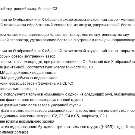
вой внутренний зазор больше C3
ии по О-образной или Х-образной схеме осевой внутренний зазор - меньше
й механически обработанный сепаратор из латуни, удерживающий борта н
ем кольце и направляющее кольцо, центрируемое по внутреннему кольцу
ьной сепаратор, удерживающие борта на внутреннем кольце и направляющее
ии по О-образной или Х-образной схеме осевой внутренний зазор - нормал
собый осевой внутренний зазор
в произвольном порядке; при расположении по О-образной или Х-образной сх
 (монтажной); соответствуют классу точности ISO 6X
АВМА для дюймовых подшипников
 ABMA для дюймовых подшипников
 конических шестерен (заменены на CL7C)
 конических шестерен
о, используется только в комбинации с одной из следующих букв, обозначаю
ине фактического поля зазора указанной группы
не фактического поля зазора указанной группы
 фактического поля зазора указанной группы плюс нижнюю половину поля со
ледующими классами зазоров: С2, C3, С4 и С5, например, С2Н
ине группы нормального зазора
ью из гидрированного бутадиенакрилнитрильного каучука (HNBR) с одной ст
омплект роликов