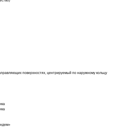
ество)
аправляющих поверхностях, центрируемый по наружному кольцу
ика
ика
андем»