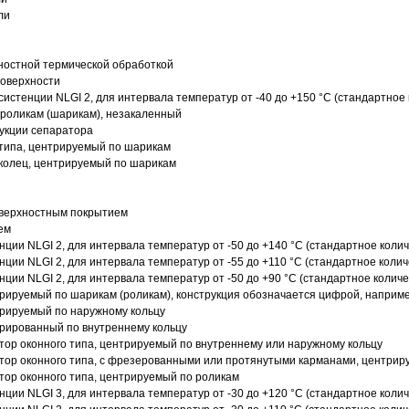
ли
ностной термической обработкой
поверхности
истенции NLGI 2, для интервала температур от -40 до +150 °C (стандартное 
роликам (шарикам), незакаленный
рукции сепаратора
 типа, центрируемый по шарикам
 колец, центрируемый по шарикам
оверхностным покрытием
ем
нции NLGI 2, для интервала температур от -50 до +140 °C (стандартное колич
нции NLGI 2, для интервала температур от -55 до +110 °C (стандартное колич
нции NLGI 2, для интервала температур от -50 до +90 °C (стандартное количе
рируемый по шарикам (роликам), конструкция обозначается цифрой, наприме
рируемый по наружному кольцу
рированный по внутреннему кольцу
ор оконного типа, центрируемый по внутреннему или наружному кольцу
ор оконного типа, с фрезерованными или протянутыми карманами, центриру
ор оконного типа, центрируемый по роликам
нции NLGI 3, для интервала температур от -30 до +120 °C (стандартное колич