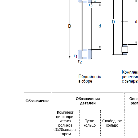
Обозначения
Осн
Обозначение
деталей
раз
Комплект
цилиндри-
ческих
Тугое
Свободное
роликов
кольцо
кольцо
с%20сепара-
тором