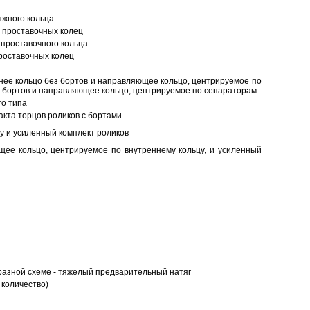
яжного кольца
 проставочных колец
проставочного кольца
роставочных колец
нее кольцо без бортов и направляющее кольцо, центрируемое по
ез бортов и направляющее кольцо, центрируемое по сепараторам
о типа
кта торцов роликов с бортами
у и усиленный комплект роликов
ее кольцо, центрируемое по внутреннему кольцу, и усиленный
разной схеме - тяжелый предварительный натяг
 количество)