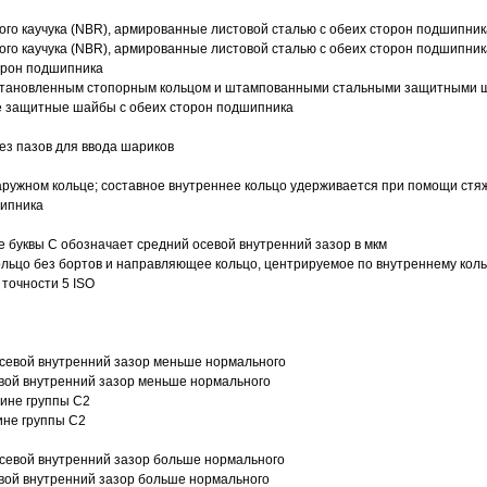
ого каучука (NBR), армированные листовой сталью с обеих сторон подшипник
ого каучука (NBR), армированные листовой сталью с обеих сторон подшипник
орон подшипника
 установленным стопорным кольцом и штампованными стальными защитными 
е защитные шайбы с обеих сторон подшипника
з пазов для ввода шариков
ружном кольце; составное внутреннее кольцо удерживается при помощи стяж
шипника
е буквы С обозначает средний осевой внутренний зазор в мкм
ольцо без бортов и направляющее кольцо, центрируемое по внутреннему кол
точности 5 ISO
севой внутренний зазор меньше нормального
вой внутренний зазор меньше нормального
вине группы C2
ине группы C2
евой внутренний зазор больше нормального
вой внутренний зазор больше нормального