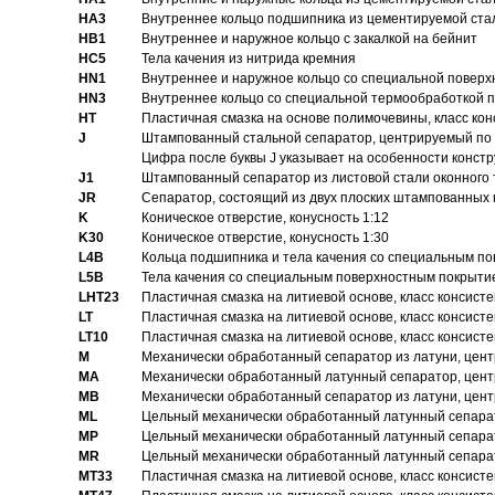
HA3
Bнутреннее кольцо подшипника из цементируемой ста
HB1
Bнутреннее и наружное кольцо с закалкой на бейнит
HC5
Тела качения из нитрида кремния
HN1
Bнутреннее и наружное кольцо со специальной поверх
HN3
Внутреннее кольцо со специальной термообработкой 
HT
Пластичная смазка на основе полимочевины, класс конс
J
Штампованный стальной сепаратор, центрируемый по 
Цифра после буквы J указывает на особенности конст
J1
Штампованный сепаратор из листовой стали оконного
JR
Сепаратор, состоящий из двух плоских штампованных
K
Коническое отверстие, конусность 1:12
K30
Коническое отверстие, конусность 1:30
L4B
Кольца подшипника и тела качения со специальным п
L5B
Тела качения со специальным поверхностным покрыти
LHT23
Пластичная смазка на литиевой основе, класс консисте
LT
Пластичная смазка на литиевой основе, класс консисте
LT10
Пластичная смазка на литиевой основе, класс консисте
M
Механически обработанный сепаратор из латуни, цент
MA
Механически обработанный латунный сепаратор, цент
MB
Механически обработанный сепаратор из латуни, цент
ML
Цельный механически обработанный латунный сепарат
MP
Цельный механически обработанный латунный сепарат
MR
Цельный механически обработанный латунный сепарат
MT33
Пластичная смазка на литиевой основе, класс консисте