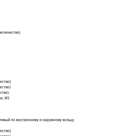
количество)
ество)
ество)
ство)
р, M1
емый по внутреннему и наружному кольцу
ество)